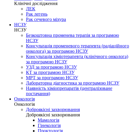
Клінічні дослідження
ЛЕК
Рак легень
Рак сечевого міхура
НСЗУ
НСЗУ
Безкоштовна променева терапія за програмою
НСЗУ
Консультація променевого терапевта (радіаційного
онколога) за програмою НСЗУ
Консультація хіміотерапевта (клінічного онколога)
за програмою НСЗУ
УЗД за програмою НСЗУ
КТ за програмою НСЗУ
МРТ за програмою НСЗУ
Лабораторна діагностика за програмою НСЗУ
Наявність хіміопрепаратів (централізоване
постачання)
Онкологія
Онкологія
Доброякісні захворювання
Доброякісні захворювання
Мамологія
Гінекологія
Проктологія