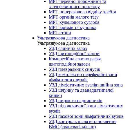
МРТ черевної порожнини та
заочеревинного простору
МРТ поперекового відділу хребта
МРТ органів малого тазу
МРТ кульшового суглоба
МРТ крижів та куприка
МРТ стопи
Ультразвукова діагностика
Ультразвукова діагностика
УЗД слинних залоз
УЗД щитоподібної залози
Компресійна еластографія
щитоподібної залози
УЗД плевральних синусів
УЗД комплексно переферійні зони
лімфатичних вузлів
УЗД лімфатичних вузлів: шийна зона
УЗД шлунку та дванадцятипалої
кишки
УЗД нирок та наднирників
УЗД підключичної зони лімфатичних
вузлів
УЗД пахової зони лімфатичних вузлів
УЗД-контроль після встановлення
ВМС (трансвагінально)