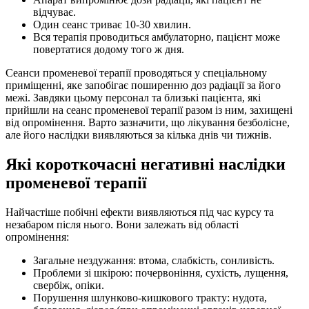
відчуває.
Один сеанс триває 10-30 хвилин.
Вся терапія проводиться амбулаторно, пацієнт може
повертатися додому того ж дня.
Сеанси променевої терапії проводяться у спеціальному
приміщенні, яке запобігає поширенню доз радіації за його
межі. Завдяки цьому персонал та близькі пацієнта, які
прийшли на сеанс променевої терапії разом із ним, захищені
від опромінення. Варто зазначити, що лікування безболісне,
але його наслідки виявляються за кілька днів чи тижнів.
Які короткочасні негативні наслідки
променевої терапії
Найчастіше побічні ефекти виявляються під час курсу та
незабаром після нього. Вони залежать від області
опромінення:
Загальне нездужання: втома, слабкість, сонливість.
Проблеми зі шкірою: почервоніння, сухість, лущення,
свербіж, опіки.
Порушення шлунково-кишкового тракту: нудота,