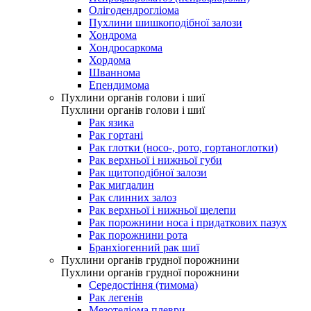
Олігодендрогліома
Пухлини шишкоподібної залози
Хондрома
Хондросаркома
Хордома
Шваннома
Епендимома
Пухлини органів голови і шиї
Пухлини органів голови і шиї
Рак язика
Рак гортані
Рак глотки (носо-, рото, гортаноглотки)
Рак верхньої і нижньої губи
Рак щитоподібної залози
Рак мигдалин
Рак слинних залоз
Рак верхньої і нижньої щелепи
Рак порожнини носа і придаткових пазух
Рак порожнини рота
Бранхіогенний рак шиї
Пухлини органів грудної порожнини
Пухлини органів грудної порожнини
Середостіння (тимома)
Рак легенів
Мезотеліома плеври