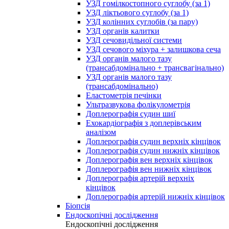
УЗД гомілкостопного суглобу (за 1)
УЗД ліктьового суглобу (за 1)
УЗД колінних суглобів (за пару)
УЗД органів калитки
УЗД сечовидільної системи
УЗД сечового міхура + залишкова сеча
УЗД органів малого тазу
(трансабдомінально + трансвагінально)
УЗД органів малого тазу
(трансабдомінально)
Еластометрія печінки
Ультразвукова фолікулометрія
Доплерографія судин шиї
Ехокардіографія з доплерівським
аналізом
Доплерографія судин верхніх кінцівок
Доплерографія судин нижніх кінцівок
Доплерографія вен верхніх кінцівок
Доплерографія вен нижніх кінцівок
Доплерографія артерій верхніх
кінцівок
Доплерографія артерій нижніх кінцівок
Біопсія
Ендоскопічні дослідження
Ендоскопічні дослідження