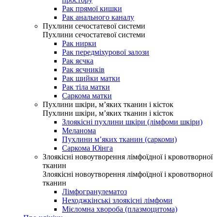
Рак прямої кишки
Рак анального каналу
Пухлини сечостатевої системи
Пухлини сечостатевої системи
Рак нирки
Рак передміхурової залози
Рак яєчка
Рак яєчників
Рак шийки матки
Рак тіла матки
Саркома матки
Пухлини шкіри, м’яких тканин і кісток
Пухлини шкіри, м’яких тканин і кісток
Злоякісні пухлини шкіри (лімфоми шкіри)
Меланома
Пухлини м’яких тканин (саркоми)
Саркома Юінга
Злоякісні новоутворення лімфоїдної і кровотворної
тканин
Злоякісні новоутворення лімфоїдної і кровотворної
тканин
Лімфогранулематоз
Неходжкінські злоякісні лімфоми
Мієломна хвороба (плазмоцитома)