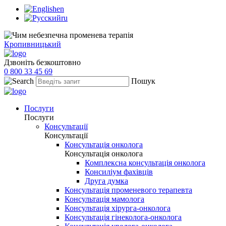
en
ru
Кропивницький
Дзвоніть безкоштовно
0 800 33 45 69
Пошук
Послуги
Послуги
Консультації
Консультації
Консультація онколога
Консультація онколога
Комплексна консультація онколога
Консиліум фахівців
Друга думка
Консультація променевого терапевта
Консультація мамолога
Консультація хірурга-онколога
Консультація гінеколога-онколога