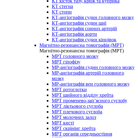
КТ кісток тазу, криж та куприка
КТ стегна
КТ стопи
КТ-ангіографія судин головного мозку
КТ-ангіографія судин шиї
КТ-ангіографія сонних артерій
КТ-ангіографія аорти
КТ-ангіографія судин кінцівок
Магнітно-резонансна томографія (МРТ)
Магнітно-резонансна томографія (МРТ)
МРТ головного мозку
МРТ гіпофізу
МР-ангіографія судин головного мозку
МР-ангіографія артерій головного
мозку
МР-ангіографія вен головного мозку
МРТ ротоглотки
МРТ шийного відділу хребта
МРТ променево-зап’ясного суглобу
МРТ ліктьового суглоба
МРТ плечового суглоба
МРТ молочних залоз
МРТ кисті
МРТ скрінінг хребта
МРТ органів середньостіння