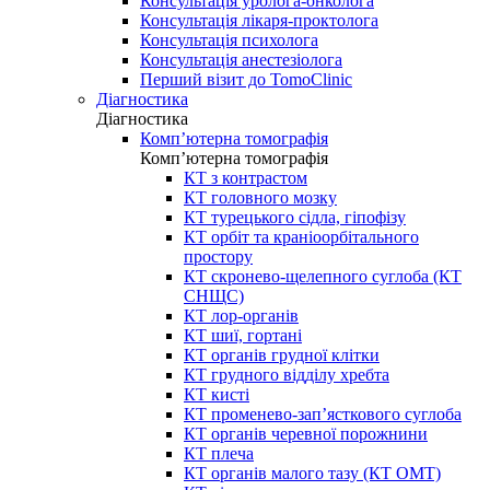
Консультація уролога-онколога
Консультація лікаря-проктолога
Консультація психолога
Консультація анестезіолога
Перший візит до TomoClinic
Діагностика
Діагностика
Комп’ютерна томографія
Комп’ютерна томографія
КТ з контрастом
КТ головного мозку
КТ турецького сідла, гіпофізу
КТ орбіт та краніоорбітального
простору
КТ скронево-щелепного суглоба (КТ
СНЩС)
КТ лор-органів
КТ шиї, гортані
КТ органів грудної клітки
КТ грудного відділу хребта
КТ кисті
КТ променево-зап’ясткового суглоба
КТ органів черевної порожнини
КТ плеча
КТ органів малого тазу (КТ ОМТ)