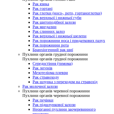
Рак язика
Рак гортані
Рак глотки (носо-, рото, гортаноглотки)
Рак верхньої і нижньої губи
Рак щитоподібної залози
Рак мигдалин
Рак слинних залоз
Рак верхньої і нижньої щелепи
Рак порожнини носа і придаткових пазух
Рак порожнини рота
Бранхіогенний рак шиї
Пухлини органів грудної порожнини
Пухлини органів грудної порожнини
Середостіння (тимома)
Рак легенів
Мезотеліома плеври
Рак стравоходу
Рак шлунка з переходом на стравохід
Рак молочної залози
Пухлини органів черевної порожнини
Пухлини органів черевної порожнини
Рак печінки
Рак підшлункової залози
Неорганні пухлини заочеревинного
простору