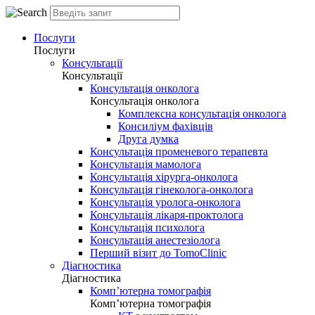
Послуги
Послуги
Консультації
Консультації
Консультація онколога
Консультація онколога
Комплексна консультація онколога
Консиліум фахівців
Друга думка
Консультація променевого терапевта
Консультація мамолога
Консультація хірурга-онколога
Консультація гінеколога-онколога
Консультація уролога-онколога
Консультація лікаря-проктолога
Консультація психолога
Консультація анестезіолога
Перший візит до TomoClinic
Діагностика
Діагностика
Комп’ютерна томографія
Комп’ютерна томографія