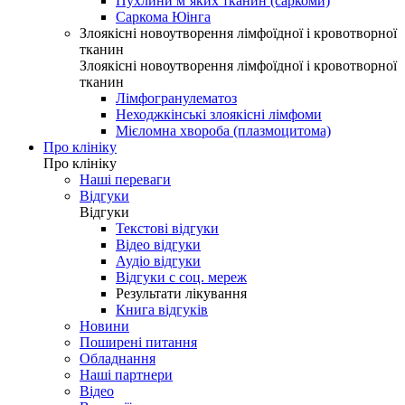
Пухлини м’яких тканин (саркоми)
Саркома Юінга
Злоякісні новоутворення лімфоїдної і кровотворної
тканин
Злоякісні новоутворення лімфоїдної і кровотворної
тканин
Лімфогранулематоз
Неходжкінські злоякісні лімфоми
Мієломна хвороба (плазмоцитома)
Про клініку
Про клініку
Наші переваги
Відгуки
Відгуки
Текстові відгуки
Відео відгуки
Аудіо відгуки
Відгуки с соц. мереж
Результати лікування
Книга відгуків
Новини
Поширені питання
Обладнання
Наші партнери
Відео