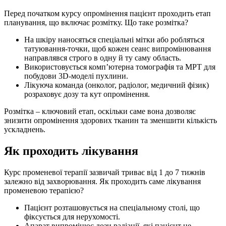
Перед початком курсу опромінення пацієнт проходить етап
планування, що включає розмітку. Що таке розмітка?
На шкіру наносяться спеціальні мітки або робляться
татуювання-точки, щоб кожен сеанс випромінювання
направлявся строго в одну й ту саму область.
Використовується комп’ютерна томографія та МРТ для
побудови 3D-моделі пухлини.
Лікуюча команда (онколог, радіолог, медичний фізик)
розраховує дозу та кут опромінення.
Розмітка – ключовий етап, оскільки саме вона дозволяє
знизити опромінення здорових тканин та зменшити кількість
ускладнень.
Як проходить лікування
Курс променевої терапії зазвичай триває від 1 до 7 тижнів
залежно від захворювання. Як проходить саме лікування
променевою терапією?
Пацієнт розташовується на спеціальному столі, що
фіксується для нерухомості.
Апарат випромінює дози радіації, які пацієнт не