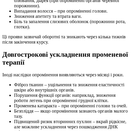
блювання, діарея (при опроміненні органів черевної
порожнини).
Випадання волосся – при опроміненні голови.
Зниження апетиту та втрата ваги.
Біль та запалення слизових оболонок (порожнини рота,
глотки).
Ці прояви зазвичай оборотні та зникають через кілька тижнів
після закінчення курсу.
Довгострокові ускладнення променевої
терапії
Іноді наслідки опромінення виявляються через місяці і роки.
Фіброз тканин – ущільнення та зниження еластичності
шкіри або внутрішніх органів.
Порушення функції органів: наприклад, зниження
роботи легень при опроміненні грудної клітки.
Променева катаракта – при опроміненні голови та очей.
Безпліддя — якщо опромінення зазнають органів малого
тазу.
Підвищений ризик вторинних пухлин – вкрай рідкісне,
але можливе ускладнення через пошкодження ДНК