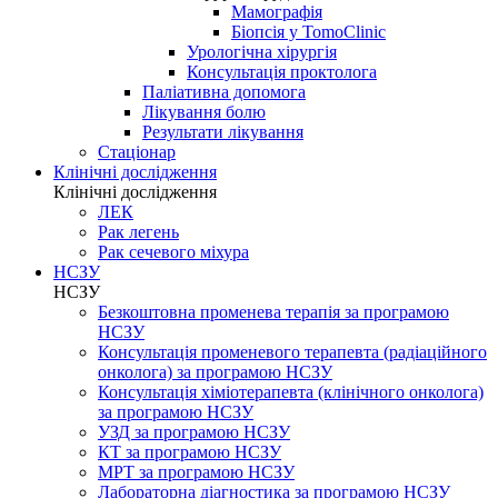
Мамографія
Біопсія у TomoClinic
Урологічна хірургія
Консультація проктолога
Паліативна допомога
Лікування болю
Результати лікування
Стаціонар
Клінічні дослідження
Клінічні дослідження
ЛЕК
Рак легень
Рак сечевого міхура
НСЗУ
НСЗУ
Безкоштовна променева терапія за програмою
НСЗУ
Консультація променевого терапевта (радіаційного
онколога) за програмою НСЗУ
Консультація хіміотерапевта (клінічного онколога)
за програмою НСЗУ
УЗД за програмою НСЗУ
КТ за програмою НСЗУ
МРТ за програмою НСЗУ
Лабораторна діагностика за програмою НСЗУ