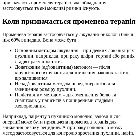
призначають променеву терапію, яке обладнання
застосовується та які можливі ризики існують.
Коли призначається променева терапія
Променева терапія застосовується у лікуванні онкології більш
ніж 60% випадків. Вона може бути:
Основним методом лікування – при деяких локалізаціях
пухлини, наприклад, при раку шкіри, гортані або ранніх
стадіях раку простати.
Додатковим (ад’ювантним) методом — після
хірургічного втручання для знищення ракових клітин,
що залишилися.
Неоад’ювантним методом перед операцією для
зменшення розміру пухлини.
Паліативним методом – для зменшення болю та
симптомів у пацієнтів з поширеними стадіями
захворювання.
Наприклад, пацієнту з пухлиною молочної залози після
операції може бути призначена променева терапія для
зниження ризику рецидиву. А при раку головного мозку
метод застосовується для контролю зростання пухлини, навіть