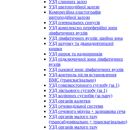
УЗД слинних залоз
УЗД щитоподібної залози
Компресійна еластографія
щитоподібної залози
УЗД плевральних синусів
УЗД комплексно переферійні зони
лімфатичних вузлів
УЗД лімфатичних вузлів: шийна зона
УЗД шлунку та дванадцятипалої
кишки
УЗД нирок та наднирників
УЗД підключичної зони лімфатичних
вузлів
УЗД пахової зони лімфатичних вузлів
УЗД-контроль після встановлення
ВМС (трансвагінально)
УЗД гомілкостопного суглобу (за 1)
УЗД ліктьового суглобу (за 1)
УЗД колінних суглобів (за пару)
УЗД органів калитки
УЗД сечовидільної системи
УЗД сечового міхура + залишкова сеча
УЗД органів малого тазу
(трансабдомінально + трансвагінально)
УЗД органів малого тазу