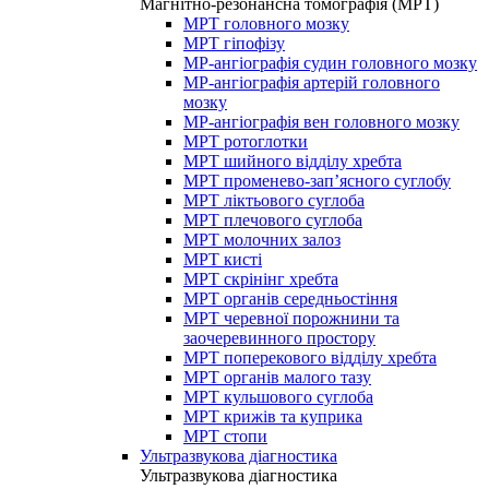
Магнітно-резонансна томографія (МРТ)
МРТ головного мозку
МРТ гіпофізу
МР-ангіографія судин головного мозку
МР-ангіографія артерій головного
мозку
МР-ангіографія вен головного мозку
МРТ ротоглотки
МРТ шийного відділу хребта
МРТ променево-зап’ясного суглобу
МРТ ліктьового суглоба
МРТ плечового суглоба
МРТ молочних залоз
МРТ кисті
МРТ скрінінг хребта
МРТ органів середньостіння
МРТ черевної порожнини та
заочеревинного простору
МРТ поперекового відділу хребта
МРТ органів малого тазу
МРТ кульшового суглоба
МРТ крижів та куприка
МРТ стопи
Ультразвукова діагностика
Ультразвукова діагностика