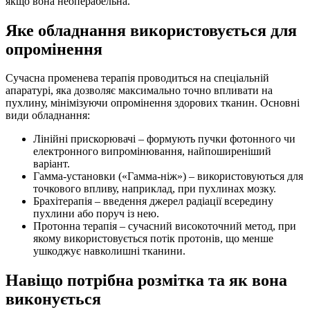
якщо вона неоперабельна.
Яке обладнання використовується для
опромінення
Сучасна променева терапія проводиться на спеціальній
апаратурі, яка дозволяє максимально точно впливати на
пухлину, мінімізуючи опромінення здорових тканин. Основні
види обладнання:
Лінійні прискорювачі – формують пучки фотонного чи
електронного випромінювання, найпоширеніший
варіант.
Гамма-установки («Гамма-ніж») – використовуються для
точкового впливу, наприклад, при пухлинах мозку.
Брахітерапія – введення джерел радіації всередину
пухлини або поруч із нею.
Протонна терапія – сучасний високоточний метод, при
якому використовується потік протонів, що менше
ушкоджує навколишні тканини.
Навіщо потрібна розмітка та як вона
виконується