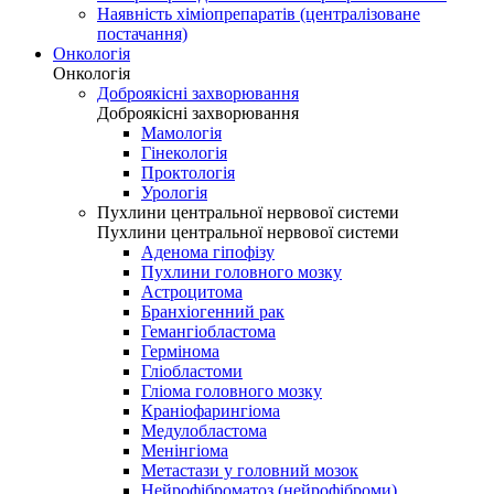
Наявність хіміопрепаратів (централізоване
постачання)
Онкологія
Онкологія
Доброякісні захворювання
Доброякісні захворювання
Мамологія
Гінекологія
Проктологія
Урологія
Пухлини центральної нервової системи
Пухлини центральної нервової системи
Аденома гіпофізу
Пухлини головного мозку
Астроцитома
Бранхіогенний рак
Гемангіобластома
Гермінома
Гліобластоми
Гліома головного мозку
Краніофарингіома
Медулобластома
Менінгіома
Метастази у головний мозок
Нейрофіброматоз (нейрофіброми)