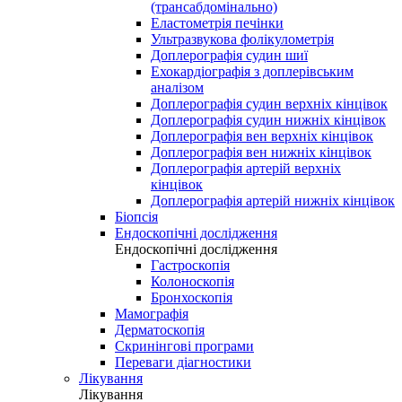
(трансабдомінально)
Еластометрія печінки
Ультразвукова фолікулометрія
Доплерографія судин шиї
Ехокардіографія з доплерівським
аналізом
Доплерографія судин верхніх кінцівок
Доплерографія судин нижніх кінцівок
Доплерографія вен верхніх кінцівок
Доплерографія вен нижніх кінцівок
Доплерографія артерій верхніх
кінцівок
Доплерографія артерій нижніх кінцівок
Біопсія
Ендоскопічні дослідження
Ендоскопічні дослідження
Гастроскопія
Колоноскопія
Бронхоскопія
Мамографія
Дерматоскопія
Скринінгові програми
Переваги діагностики
Лікування
Лікування