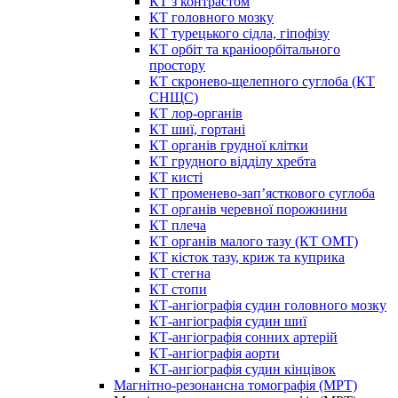
КТ з контрастом
КТ головного мозку
КТ турецького сідла, гіпофізу
КТ орбіт та краніоорбітального
простору
КТ скронево-щелепного суглоба (КТ
СНЩС)
КТ лор-органів
КТ шиї, гортані
КТ органів грудної клітки
КТ грудного відділу хребта
КТ кисті
КТ променево-зап’ясткового суглоба
КТ органів черевної порожнини
КТ плеча
КТ органів малого тазу (КТ ОМТ)
КТ кісток тазу, криж та куприка
КТ стегна
КТ стопи
КТ-ангіографія судин головного мозку
КТ-ангіографія судин шиї
КТ-ангіографія сонних артерій
КТ-ангіографія аорти
КТ-ангіографія судин кінцівок
Магнітно-резонансна томографія (МРТ)