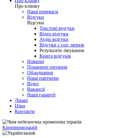
Про клініку
Про клініку
Наші переваги
Відгуки
Відгуки
Текстові відгуки
Відео відгуки
Аудіо відгуки
Відгуки с соц. мереж
Результати лікування
Книга відгуків
Новини
Поширені питання
Обладнання
Наші партнери
Відео
Вакансії
Наші гарантії
Лікарі
Ціни
Контакти
Кропивницький
uk