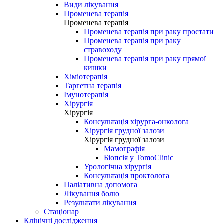
Види лікування
Променева терапія
Променева терапія
Променева терапія при раку простати
Променева терапія при раку
стравоходу
Променева терапія при раку прямої
кишки
Хіміотерапія
Таргетна терапія
Імунотерапія
Хірургія
Хірургія
Консультація хірурга-онколога
Хірургія грудної залози
Хірургія грудної залози
Мамографія
Біопсія у TomoClinic
Урологічна хірургія
Консультація проктолога
Паліативна допомога
Лікування болю
Результати лікування
Стаціонар
Клінічні дослідження