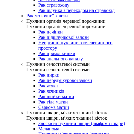
Рак стравоходу
Рак шлунка з переходом на стравохід
Рак молочної залози
Пухлини органів черевної порожнини
Пухлини органів черевної порожнини
Рак печінки
Рак підшлункової залози
Неорганні пухлини заочеревинного
простору
Рак прямої кишки
Рак анального каналу
Пухлини сечостатевої системи
Пухлини сечостатевої системи
Рак нирки
Рак передміхурової залози
Рак яєчка
Рак яєчників
Рак шийки матки
Рак тіла матки
Саркома матки
Пухлини шкіри, м’яких тканин і кісток
Пухлини шкіри, м’яких тканин і кісток
Злоякісні пухлини шкіри (лімфоми шкіри)
Меланома