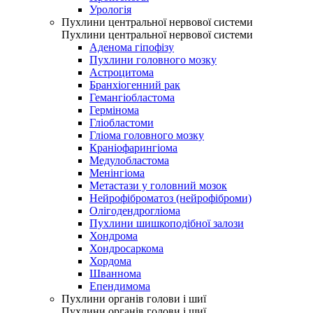
Урологія
Пухлини центральної нервової системи
Пухлини центральної нервової системи
Аденома гіпофізу
Пухлини головного мозку
Астроцитома
Бранхіогенний рак
Гемангіобластома
Гермінома
Гліобластоми
Гліома головного мозку
Краніофарингіома
Медулобластома
Менінгіома
Метастази у головний мозок
Нейрофіброматоз (нейрофіброми)
Олігодендрогліома
Пухлини шишкоподібної залози
Хондрома
Хондросаркома
Хордома
Шваннома
Епендимома
Пухлини органів голови і шиї
Пухлини органів голови і шиї