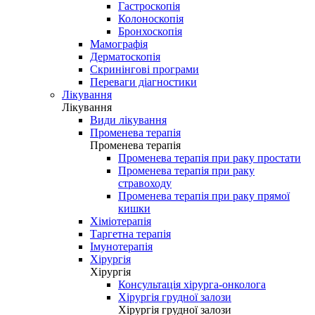
Гастроскопія
Колоноскопія
Бронхоскопія
Мамографія
Дерматоскопія
Скринінгові програми
Переваги діагностики
Лікування
Лікування
Види лікування
Променева терапія
Променева терапія
Променева терапія при раку простати
Променева терапія при раку
стравоходу
Променева терапія при раку прямої
кишки
Хіміотерапія
Таргетна терапія
Імунотерапія
Хірургія
Хірургія
Консультація хірурга-онколога
Хірургія грудної залози
Хірургія грудної залози