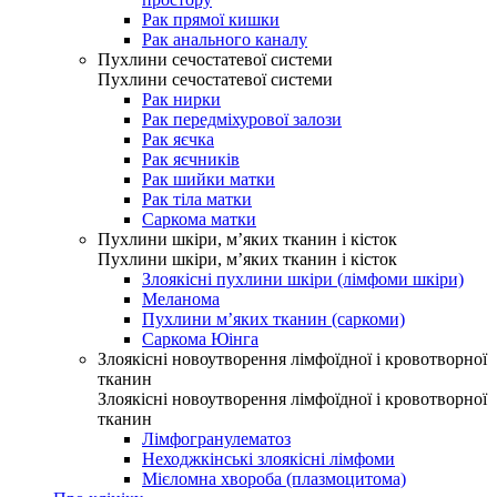
Рак прямої кишки
Рак анального каналу
Пухлини сечостатевої системи
Пухлини сечостатевої системи
Рак нирки
Рак передміхурової залози
Рак яєчка
Рак яєчників
Рак шийки матки
Рак тіла матки
Саркома матки
Пухлини шкіри, м’яких тканин і кісток
Пухлини шкіри, м’яких тканин і кісток
Злоякісні пухлини шкіри (лімфоми шкіри)
Меланома
Пухлини м’яких тканин (саркоми)
Саркома Юінга
Злоякісні новоутворення лімфоїдної і кровотворної
тканин
Злоякісні новоутворення лімфоїдної і кровотворної
тканин
Лімфогранулематоз
Неходжкінські злоякісні лімфоми
Мієломна хвороба (плазмоцитома)