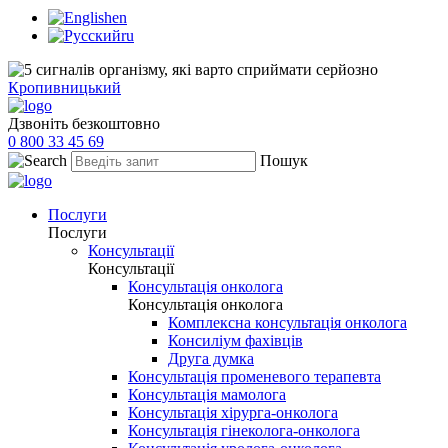
en
ru
Кропивницький
Дзвоніть безкоштовно
0 800 33 45 69
Пошук
Послуги
Послуги
Консультації
Консультації
Консультація онколога
Консультація онколога
Комплексна консультація онколога
Консиліум фахівців
Друга думка
Консультація променевого терапевта
Консультація мамолога
Консультація хірурга-онколога
Консультація гінеколога-онколога