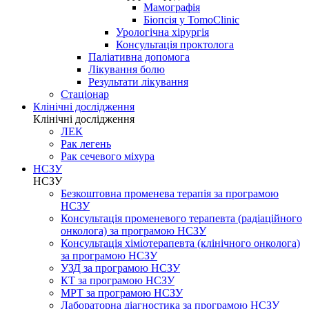
Мамографія
Біопсія у TomoClinic
Урологічна хірургія
Консультація проктолога
Паліативна допомога
Лікування болю
Результати лікування
Стаціонар
Клінічні дослідження
Клінічні дослідження
ЛЕК
Рак легень
Рак сечевого міхура
НСЗУ
НСЗУ
Безкоштовна променева терапія за програмою
НСЗУ
Консультація променевого терапевта (радіаційного
онколога) за програмою НСЗУ
Консультація хіміотерапевта (клінічного онколога)
за програмою НСЗУ
УЗД за програмою НСЗУ
КТ за програмою НСЗУ
МРТ за програмою НСЗУ
Лабораторна діагностика за програмою НСЗУ