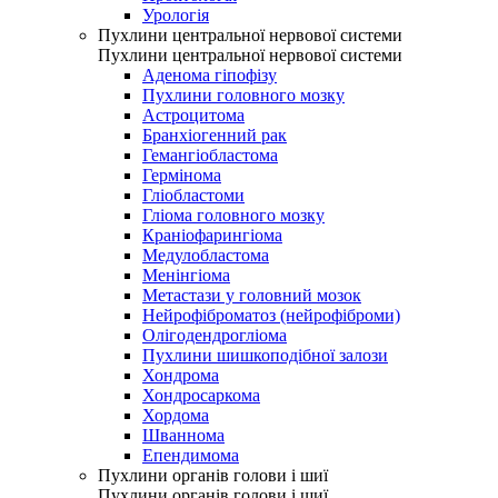
Урологія
Пухлини центральної нервової системи
Пухлини центральної нервової системи
Аденома гіпофізу
Пухлини головного мозку
Астроцитома
Бранхіогенний рак
Гемангіобластома
Гермінома
Гліобластоми
Гліома головного мозку
Краніофарингіома
Медулобластома
Менінгіома
Метастази у головний мозок
Нейрофіброматоз (нейрофіброми)
Олігодендрогліома
Пухлини шишкоподібної залози
Хондрома
Хондросаркома
Хордома
Шваннома
Епендимома
Пухлини органів голови і шиї
Пухлини органів голови і шиї