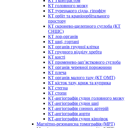
КТ з контрастом
КТ головного мозку
КТ турецького сідла, гіпофізу
КТ орбіт та краніоорбітального
простору
КТ скронево-щелепного суглоба (КТ
СНЩС)
КТ лор-органів
КТ шиї, гортані
КТ органів грудної клітки
КТ грудного відділу хребта
КТ кисті
КТ променево-зап’ясткового суглоба
КТ органів черевної порожнини
КТ плеча
КТ органів малого тазу (КТ ОМТ)
КТ кісток тазу, криж та куприка
КТ стегна
КТ стопи
КТ-ангіографія судин головного мозку
КТ-ангіографія судин шиї
КТ-ангіографія сонних артерій
КТ-ангіографія аорти
КТ-ангіографія судин кінцівок
Магнітно-резонансна томографія (МРТ)