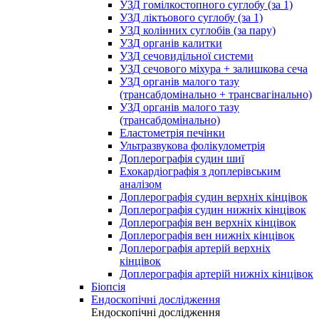
УЗД гомілкостопного суглобу (за 1)
УЗД ліктьового суглобу (за 1)
УЗД колінних суглобів (за пару)
УЗД органів калитки
УЗД сечовидільної системи
УЗД сечового міхура + залишкова сеча
УЗД органів малого тазу
(трансабдомінально + трансвагінально)
УЗД органів малого тазу
(трансабдомінально)
Еластометрія печінки
Ультразвукова фолікулометрія
Доплерографія судин шиї
Ехокардіографія з доплерівським
аналізом
Доплерографія судин верхніх кінцівок
Доплерографія судин нижніх кінцівок
Доплерографія вен верхніх кінцівок
Доплерографія вен нижніх кінцівок
Доплерографія артерій верхніх
кінцівок
Доплерографія артерій нижніх кінцівок
Біопсія
Ендоскопічні дослідження
Ендоскопічні дослідження