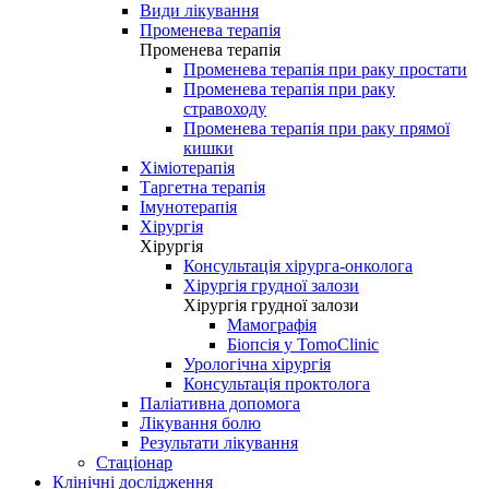
Види лікування
Променева терапія
Променева терапія
Променева терапія при раку простати
Променева терапія при раку
стравоходу
Променева терапія при раку прямої
кишки
Хіміотерапія
Таргетна терапія
Імунотерапія
Хірургія
Хірургія
Консультація хірурга-онколога
Хірургія грудної залози
Хірургія грудної залози
Мамографія
Біопсія у TomoClinic
Урологічна хірургія
Консультація проктолога
Паліативна допомога
Лікування болю
Результати лікування
Стаціонар
Клінічні дослідження