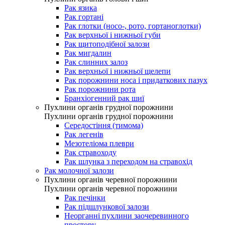
Рак язика
Рак гортані
Рак глотки (носо-, рото, гортаноглотки)
Рак верхньої і нижньої губи
Рак щитоподібної залози
Рак мигдалин
Рак слинних залоз
Рак верхньої і нижньої щелепи
Рак порожнини носа і придаткових пазух
Рак порожнини рота
Бранхіогенний рак шиї
Пухлини органів грудної порожнини
Пухлини органів грудної порожнини
Середостіння (тимома)
Рак легенів
Мезотеліома плеври
Рак стравоходу
Рак шлунка з переходом на стравохід
Рак молочної залози
Пухлини органів черевної порожнини
Пухлини органів черевної порожнини
Рак печінки
Рак підшлункової залози
Неорганні пухлини заочеревинного
простору