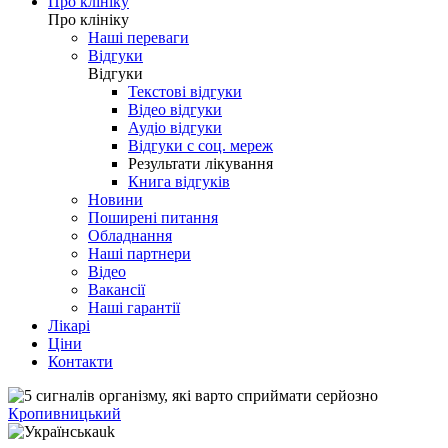
Про клініку
Про клініку
Наші переваги
Відгуки
Відгуки
Текстові відгуки
Відео відгуки
Аудіо відгуки
Відгуки с соц. мереж
Результати лікування
Книга відгуків
Новини
Поширені питання
Обладнання
Наші партнери
Відео
Вакансії
Наші гарантії
Лікарі
Ціни
Контакти
Кропивницький
uk