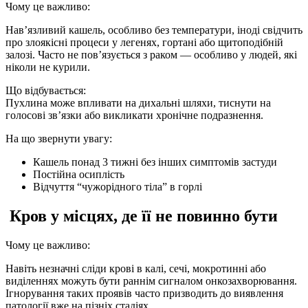
Чому це важливо:
Нав’язливий кашель, особливо без температури, іноді свідчить
про злоякісні процеси у легенях, гортані або щитоподібній
залозі. Часто не пов’язується з раком — особливо у людей, які
ніколи не курили.
Що відбувається:
Пухлина може впливати на дихальні шляхи, тиснути на
голосові зв’язки або викликати хронічне подразнення.
На що звернути увагу:
Кашель понад 3 тижні без інших симптомів застуди
Постійна осиплість
Відчуття “чужорідного тіла” в горлі
Кров у місцях, де її не повинно бути
Чому це важливо:
Навіть незначні сліди крові в калі, сечі, мокротинні або
виділеннях можуть бути раннім сигналом онкозахворювання.
Ігнорування таких проявів часто призводить до виявлення
патології вже на пізніх стадіях.