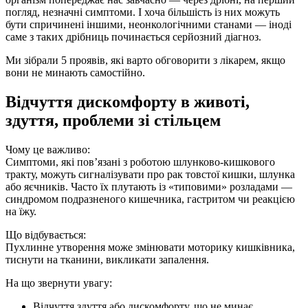
погляд, незначні симптоми. І хоча більшість із них можуть
бути спричинені іншими, неонкологічними станами — іноді
саме з таких дрібниць починається серйозний діагноз.
Ми зібрали 5 проявів, які варто обговорити з лікарем, якщо
вони не минають самостійно.
Відчуття дискомфорту в животі,
здуття, проблеми зі стільцем
Чому це важливо:
Симптоми, які пов’язані з роботою шлунково-кишкового
тракту, можуть сигналізувати про рак товстої кишки, шлунка
або яєчників. Часто їх плутають із «типовими» розладами —
синдромом подразненого кишечника, гастритом чи реакцією
на їжу.
Що відбувається:
Пухлинне утворення може змінювати моторику кишківника,
тиснути на тканини, викликати запалення.
На що звернути увагу:
Відчуття здуття або дискомфорту, що не минає