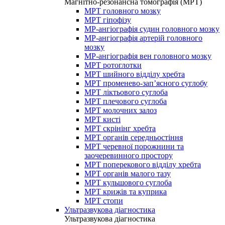
Магнітно-резонансна томографія (МРТ)
МРТ головного мозку
МРТ гіпофізу
МР-ангіографія судин головного мозку
МР-ангіографія артерій головного
мозку
МР-ангіографія вен головного мозку
МРТ ротоглотки
МРТ шийного відділу хребта
МРТ променево-зап’ясного суглобу
МРТ ліктьового суглоба
МРТ плечового суглоба
МРТ молочних залоз
МРТ кисті
МРТ скрінінг хребта
МРТ органів середньостіння
МРТ черевної порожнини та
заочеревинного простору
МРТ поперекового відділу хребта
МРТ органів малого тазу
МРТ кульшового суглоба
МРТ крижів та куприка
МРТ стопи
Ультразвукова діагностика
Ультразвукова діагностика