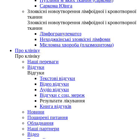
Пухлини м’яких тканин (саркоми)
Саркома Юінга
Злоякісні новоутворення лімфоїдної і кровотворної
тканин
Злоякісні новоутворення лімфоїдної і кровотворної
тканин
Лімфогранулематоз
Неходжкінські злоякісні лімфоми
Мієломна хвороба (плазмоцитома)
Про клініку
Про клініку
Наші переваги
Відгуки
Відгуки
Текстові відгуки
Відео відгуки
Аудіо відгуки
Відгуки с соц. мереж
Результати лікування
Книга відгуків
Новини
Поширені питання
Обладнання
Наші партнери
Відео