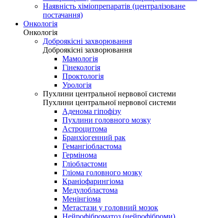
Наявність хіміопрепаратів (централізоване
постачання)
Онкологія
Онкологія
Доброякісні захворювання
Доброякісні захворювання
Мамологія
Гінекологія
Проктологія
Урологія
Пухлини центральної нервової системи
Пухлини центральної нервової системи
Аденома гіпофізу
Пухлини головного мозку
Астроцитома
Бранхіогенний рак
Гемангіобластома
Гермінома
Гліобластоми
Гліома головного мозку
Краніофарингіома
Медулобластома
Менінгіома
Метастази у головний мозок
Нейрофіброматоз (нейрофіброми)