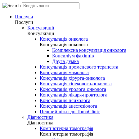
Послуги
Послуги
Консультації
Консультації
Консультація онколога
Консультація онколога
Комплексна консультація онколога
Консиліум фахівців
Друга думка
Консультація променевого терапевта
Консультація мамолога
Консультація хірурга-онколога
Консультація гінеколога-онколога
Консультація уролога-онколога
Консультація лікаря-проктолога
Консультація психолога
Консультація анестезіолога
Перший візит до TomoClinic
Діагностика
Діагностика
Комп’ютерна томографія
Комп’ютерна томографія