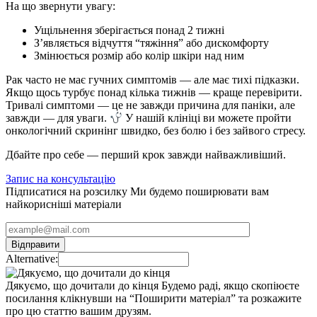
На що звернути увагу:
Ущільнення зберігається понад 2 тижні
З’являється відчуття “тяжіння” або дискомфорту
Змінюється розмір або колір шкіри над ним
Рак часто не має гучних симптомів — але має тихі підказки.
Якщо щось турбує понад кілька тижнів — краще перевірити.
Тривалі симптоми — це не завжди причина для паніки, але
завжди — для уваги.
У нашій клініці ви можете пройти
онкологічний скринінг швидко, без болю і без зайвого стресу.
Дбайте про себе — перший крок завжди найважливіший.
Запис на консультацію
Підписатися на розсилку
Ми будемо поширювати вам
найкорисніші матеріали
Alternative:
Дякуємо, що дочитали до кінця
Будемо раді, якщо скопіюєте
посилання клікнувши на “Поширити матеріал” та розкажите
про цю статтю вашим друзям.