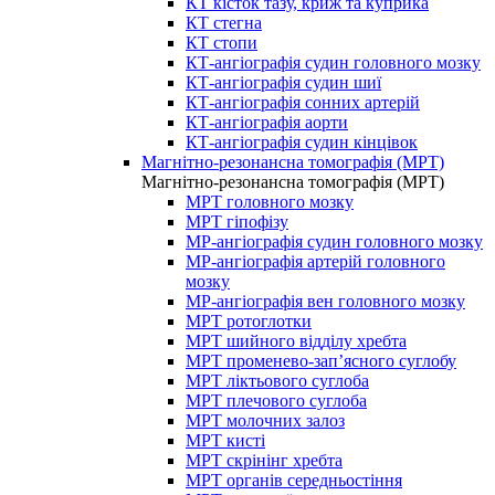
КТ кісток тазу, криж та куприка
КТ стегна
КТ стопи
КТ-ангіографія судин головного мозку
КТ-ангіографія судин шиї
КТ-ангіографія сонних артерій
КТ-ангіографія аорти
КТ-ангіографія судин кінцівок
Магнітно-резонансна томографія (МРТ)
Магнітно-резонансна томографія (МРТ)
МРТ головного мозку
МРТ гіпофізу
МР-ангіографія судин головного мозку
МР-ангіографія артерій головного
мозку
МР-ангіографія вен головного мозку
МРТ ротоглотки
МРТ шийного відділу хребта
МРТ променево-зап’ясного суглобу
МРТ ліктьового суглоба
МРТ плечового суглоба
МРТ молочних залоз
МРТ кисті
МРТ скрінінг хребта
МРТ органів середньостіння