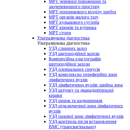
МРТ черевної порожнини та
заочеревинного простору
МРТ поперекового відділу хребта
МРТ органів малого тазу
МРТ кульшового суглоба
МРТ крижів та куприка
МРТ стопи
Ультразвукова діагностика
Ультразвукова діагностика
УЗД слинних залоз
УЗД щитоподібної залози
Компресійна еластографія
щитоподібної залози
УЗД плевральних синусів
УЗД комплексно переферійні зони
лімфатичних вузлів
УЗД лімфатичних вузлів: шийна зона
УЗД шлунку та дванадцятипалої
кишки
УЗД нирок та наднирників
УЗД підключичної зони лімфатичних
вузлів
УЗД пахової зони лімфатичних вузлів
УЗД-контроль після встановлення
ВМС (трансвагінально)