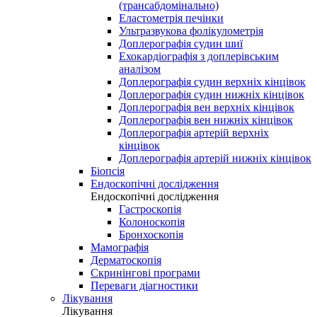
(трансабдомінально)
Еластометрія печінки
Ультразвукова фолікулометрія
Доплерографія судин шиї
Ехокардіографія з доплерівським
аналізом
Доплерографія судин верхніх кінцівок
Доплерографія судин нижніх кінцівок
Доплерографія вен верхніх кінцівок
Доплерографія вен нижніх кінцівок
Доплерографія артерій верхніх
кінцівок
Доплерографія артерій нижніх кінцівок
Біопсія
Ендоскопічні дослідження
Ендоскопічні дослідження
Гастроскопія
Колоноскопія
Бронхоскопія
Мамографія
Дерматоскопія
Скринінгові програми
Переваги діагностики
Лікування
Лікування