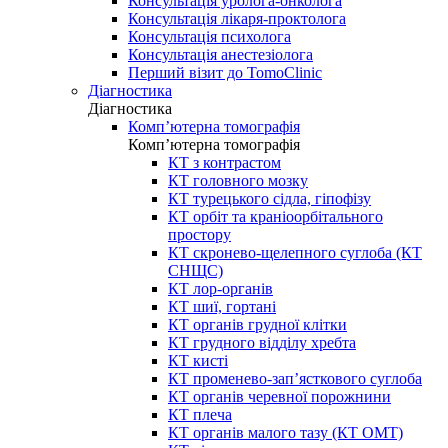
Консультація уролога-онколога
Консультація лікаря-проктолога
Консультація психолога
Консультація анестезіолога
Перший візит до TomoClinic
Діагностика
Діагностика
Комп’ютерна томографія
Комп’ютерна томографія
КТ з контрастом
КТ головного мозку
КТ турецького сідла, гіпофізу
КТ орбіт та краніоорбітального
простору
КТ скронево-щелепного суглоба (КТ
СНЩС)
КТ лор-органів
КТ шиї, гортані
КТ органів грудної клітки
КТ грудного відділу хребта
КТ кисті
КТ променево-зап’ясткового суглоба
КТ органів черевної порожнини
КТ плеча
КТ органів малого тазу (КТ ОМТ)