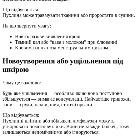
Що відбувається:
Пухлина може травмувати тканини або проростати в судини.
На що звернути увагу:
Навіть разове виявлення крові
Темний кал або “кава з молоком” при блюванні
Кровомазання поза менструальним циклом
Новоутворення або ущільнення під
шкірою
Чому це важливо:
Будь-яке ущільнення — особливо якщо воно поступово
збільшується — вимагає консультації. Найчастіше тривожні
зони — груди, пахви, шия, статеві органи.
Що відбувається:
Пухлинні клітини або збільшені лімфовузли можуть
утворювати помітні вузлики. Вони не завжди болючі, тому
залишаються непоміченими або ігноруються.