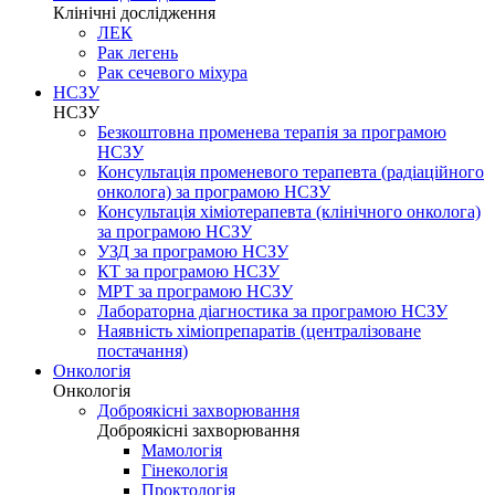
Клінічні дослідження
ЛЕК
Рак легень
Рак сечевого міхура
НСЗУ
НСЗУ
Безкоштовна променева терапія за програмою
НСЗУ
Консультація променевого терапевта (радіаційного
онколога) за програмою НСЗУ
Консультація хіміотерапевта (клінічного онколога)
за програмою НСЗУ
УЗД за програмою НСЗУ
КТ за програмою НСЗУ
МРТ за програмою НСЗУ
Лабораторна діагностика за програмою НСЗУ
Наявність хіміопрепаратів (централізоване
постачання)
Онкологія
Онкологія
Доброякісні захворювання
Доброякісні захворювання
Мамологія
Гінекологія
Проктологія