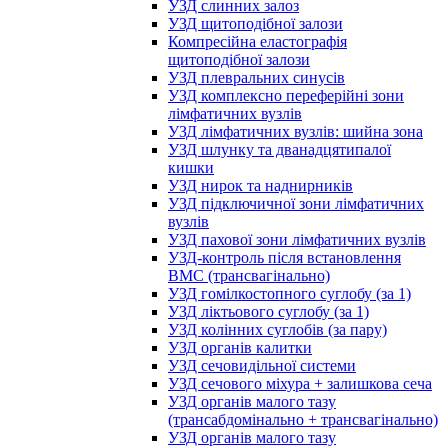
УЗД слинних залоз
УЗД щитоподібної залози
Компресійна еластографія
щитоподібної залози
УЗД плевральних синусів
УЗД комплексно переферійні зони
лімфатичних вузлів
УЗД лімфатичних вузлів: шийна зона
УЗД шлунку та дванадцятипалої
кишки
УЗД нирок та наднирників
УЗД підключичної зони лімфатичних
вузлів
УЗД пахової зони лімфатичних вузлів
УЗД-контроль після встановлення
ВМС (трансвагінально)
УЗД гомілкостопного суглобу (за 1)
УЗД ліктьового суглобу (за 1)
УЗД колінних суглобів (за пару)
УЗД органів калитки
УЗД сечовидільної системи
УЗД сечового міхура + залишкова сеча
УЗД органів малого тазу
(трансабдомінально + трансвагінально)
УЗД органів малого тазу