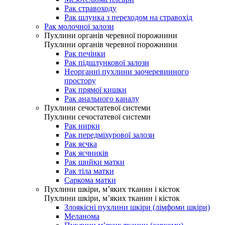
Рак стравоходу
Рак шлунка з переходом на стравохід
Рак молочної залози
Пухлини органів черевної порожнини
Пухлини органів черевної порожнини
Рак печінки
Рак підшлункової залози
Неорганні пухлини заочеревинного
простору
Рак прямої кишки
Рак анального каналу
Пухлини сечостатевої системи
Пухлини сечостатевої системи
Рак нирки
Рак передміхурової залози
Рак яєчка
Рак яєчників
Рак шийки матки
Рак тіла матки
Саркома матки
Пухлини шкіри, м’яких тканин і кісток
Пухлини шкіри, м’яких тканин і кісток
Злоякісні пухлини шкіри (лімфоми шкіри)
Меланома