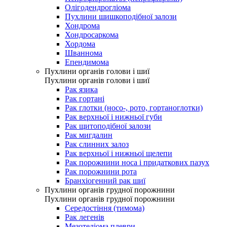
Олігодендрогліома
Пухлини шишкоподібної залози
Хондрома
Хондросаркома
Хордома
Шваннома
Епендимома
Пухлини органів голови і шиї
Пухлини органів голови і шиї
Рак язика
Рак гортані
Рак глотки (носо-, рото, гортаноглотки)
Рак верхньої і нижньої губи
Рак щитоподібної залози
Рак мигдалин
Рак слинних залоз
Рак верхньої і нижньої щелепи
Рак порожнини носа і придаткових пазух
Рак порожнини рота
Бранхіогенний рак шиї
Пухлини органів грудної порожнини
Пухлини органів грудної порожнини
Середостіння (тимома)
Рак легенів
Мезотеліома плеври