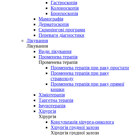
Гастроскопія
Колоноскопія
Бронхоскопія
Мамографія
Дерматоскопія
Скринінгові програми
Переваги діагностики
Лікування
Лікування
Види лікування
Променева терапія
Променева терапія
Променева терапія при раку простати
Променева терапія при раку
стравоходу
Променева терапія при раку прямої
кишки
Хіміотерапія
Таргетна терапія
Імунотерапія
Хірургія
Хірургія
Консультація хірурга-онколога
Хірургія грудної залози
Хірургія грудної залози