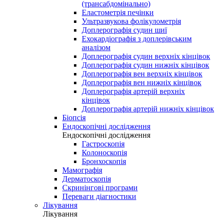
(трансабдомінально)
Еластометрія печінки
Ультразвукова фолікулометрія
Доплерографія судин шиї
Ехокардіографія з доплерівським
аналізом
Доплерографія судин верхніх кінцівок
Доплерографія судин нижніх кінцівок
Доплерографія вен верхніх кінцівок
Доплерографія вен нижніх кінцівок
Доплерографія артерій верхніх
кінцівок
Доплерографія артерій нижніх кінцівок
Біопсія
Ендоскопічні дослідження
Ендоскопічні дослідження
Гастроскопія
Колоноскопія
Бронхоскопія
Мамографія
Дерматоскопія
Скринінгові програми
Переваги діагностики
Лікування
Лікування