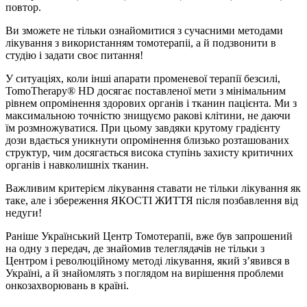
повтор.
Ви зможете не тільки ознайомитися з сучасними методами
лікування з використанням томотерапіі, а й подзвонити в
студію і задати своє питання!
У ситуаціях, коли інші апарати променевої терапії безсилі,
TomoTherapy® HD досягає поставленої мети з мінімальним
рівнем опромінення здорових органів і тканин пацієнта. Ми з
максимальною точністю знищуємо ракові клітини, не даючи
їм розмножуватися. При цьому завдяки крутому градієнту
дози вдається уникнути опромінення близько розташованих
структур, чим досягається висока ступінь захисту критичних
органів і навколишніх тканин.
Важливим критерієм лікування ставати не тільки лікування як
таке, але і збереження ЯКОСТІ ЖИТТЯ після позбавлення від
недуги!
Раніше Український Центр Томотерапіі, вже був запрошений
на одну з передач, де знайомив телеглядачів не тільки з
Центром і революційному методі лікування, який з’явився в
Україні, а й знайомлять з поглядом на вирішення проблеми
онкозахворювань в країні.