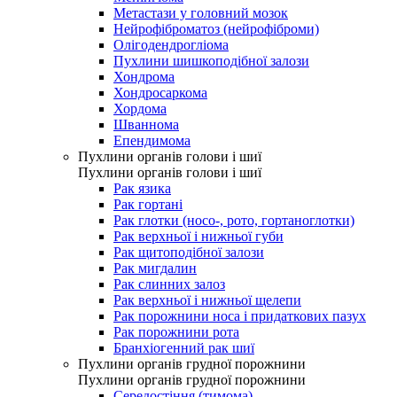
Метастази у головний мозок
Нейрофіброматоз (нейрофіброми)
Олігодендрогліома
Пухлини шишкоподібної залози
Хондрома
Хондросаркома
Хордома
Шваннома
Епендимома
Пухлини органів голови і шиї
Пухлини органів голови і шиї
Рак язика
Рак гортані
Рак глотки (носо-, рото, гортаноглотки)
Рак верхньої і нижньої губи
Рак щитоподібної залози
Рак мигдалин
Рак слинних залоз
Рак верхньої і нижньої щелепи
Рак порожнини носа і придаткових пазух
Рак порожнини рота
Бранхіогенний рак шиї
Пухлини органів грудної порожнини
Пухлини органів грудної порожнини
Середостіння (тимома)