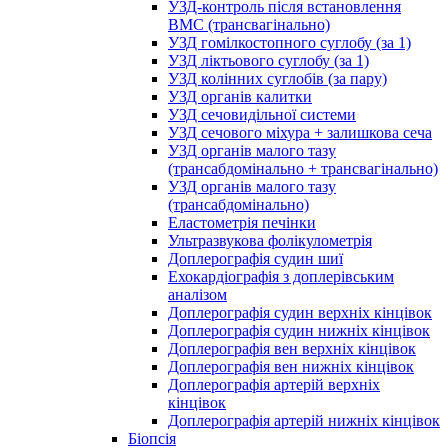
УЗД-контроль після встановлення
ВМС (трансвагінально)
УЗД гомілкостопного суглобу (за 1)
УЗД ліктьового суглобу (за 1)
УЗД колінних суглобів (за пару)
УЗД органів калитки
УЗД сечовидільної системи
УЗД сечового міхура + залишкова сеча
УЗД органів малого тазу
(трансабдомінально + трансвагінально)
УЗД органів малого тазу
(трансабдомінально)
Еластометрія печінки
Ультразвукова фолікулометрія
Доплерографія судин шиї
Ехокардіографія з доплерівським
аналізом
Доплерографія судин верхніх кінцівок
Доплерографія судин нижніх кінцівок
Доплерографія вен верхніх кінцівок
Доплерографія вен нижніх кінцівок
Доплерографія артерій верхніх
кінцівок
Доплерографія артерій нижніх кінцівок
Біопсія