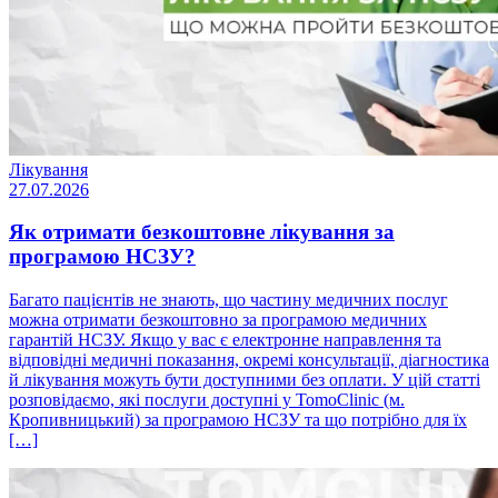
Лікування
27.07.2026
Як отримати безкоштовне лікування за
програмою НСЗУ?
Багато пацієнтів не знають, що частину медичних послуг
можна отримати безкоштовно за програмою медичних
гарантій НСЗУ. Якщо у вас є електронне направлення та
відповідні медичні показання, окремі консультації, діагностика
й лікування можуть бути доступними без оплати. У цій статті
розповідаємо, які послуги доступні у TomoClinic (м.
Кропивницький) за програмою НСЗУ та що потрібно для їх
[…]