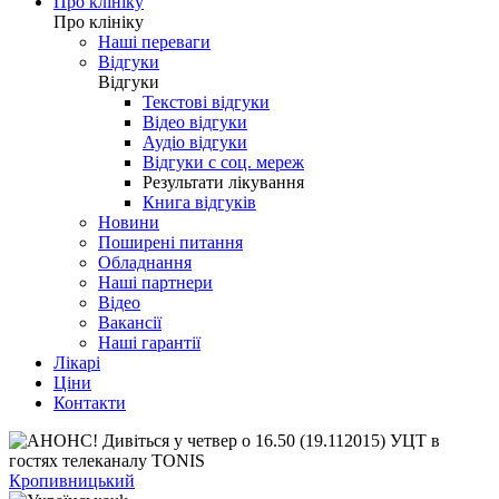
Про клініку
Про клініку
Наші переваги
Відгуки
Відгуки
Текстові відгуки
Відео відгуки
Аудіо відгуки
Відгуки с соц. мереж
Результати лікування
Книга відгуків
Новини
Поширені питання
Обладнання
Наші партнери
Відео
Вакансії
Наші гарантії
Лікарі
Ціни
Контакти
Кропивницький