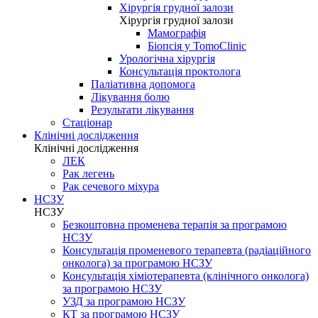
Хірургія грудної залози
Хірургія грудної залози
Мамографія
Біопсія у TomoClinic
Урологічна хірургія
Консультація проктолога
Паліативна допомога
Лікування болю
Результати лікування
Стаціонар
Клінічні дослідження
Клінічні дослідження
ЛЕК
Рак легень
Рак сечевого міхура
НСЗУ
НСЗУ
Безкоштовна променева терапія за програмою
НСЗУ
Консультація променевого терапевта (радіаційного
онколога) за програмою НСЗУ
Консультація хіміотерапевта (клінічного онколога)
за програмою НСЗУ
УЗД за програмою НСЗУ
КТ за програмою НСЗУ