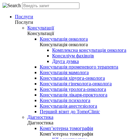
Послуги
Послуги
Консультації
Консультації
Консультація онколога
Консультація онколога
Комплексна консультація онколога
Консиліум фахівців
Друга думка
Консультація променевого терапевта
Консультація мамолога
Консультація хірурга-онколога
Консультація гінеколога-онколога
Консультація уролога-онколога
Консультація лікаря-проктолога
Консультація психолога
Консультація анестезіолога
Перший візит до TomoClinic
Діагностика
Діагностика
Комп’ютерна томографія
Комп’ютерна томографія