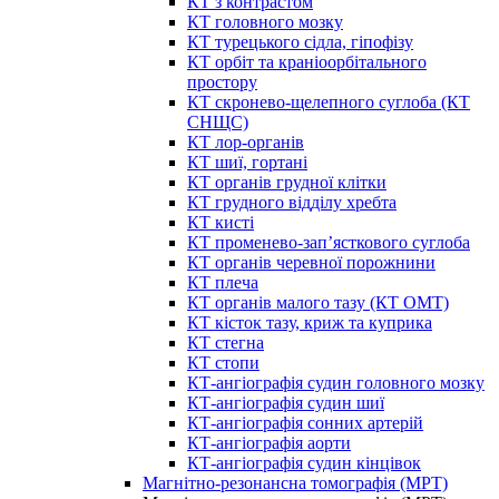
КТ з контрастом
КТ головного мозку
КТ турецького сідла, гіпофізу
КТ орбіт та краніоорбітального
простору
КТ скронево-щелепного суглоба (КТ
СНЩС)
КТ лор-органів
КТ шиї, гортані
КТ органів грудної клітки
КТ грудного відділу хребта
КТ кисті
КТ променево-зап’ясткового суглоба
КТ органів черевної порожнини
КТ плеча
КТ органів малого тазу (КТ ОМТ)
КТ кісток тазу, криж та куприка
КТ стегна
КТ стопи
КТ-ангіографія судин головного мозку
КТ-ангіографія судин шиї
КТ-ангіографія сонних артерій
КТ-ангіографія аорти
КТ-ангіографія судин кінцівок
Магнітно-резонансна томографія (МРТ)