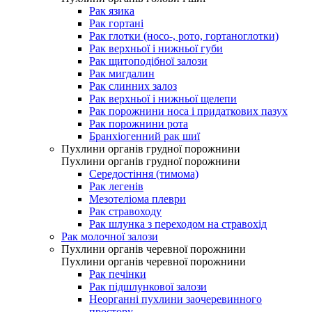
Рак язика
Рак гортані
Рак глотки (носо-, рото, гортаноглотки)
Рак верхньої і нижньої губи
Рак щитоподібної залози
Рак мигдалин
Рак слинних залоз
Рак верхньої і нижньої щелепи
Рак порожнини носа і придаткових пазух
Рак порожнини рота
Бранхіогенний рак шиї
Пухлини органів грудної порожнини
Пухлини органів грудної порожнини
Середостіння (тимома)
Рак легенів
Мезотеліома плеври
Рак стравоходу
Рак шлунка з переходом на стравохід
Рак молочної залози
Пухлини органів черевної порожнини
Пухлини органів черевної порожнини
Рак печінки
Рак підшлункової залози
Неорганні пухлини заочеревинного
простору