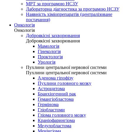
МРТ за програмою НСЗУ
Лабораторна діагностика за програмою НСЗУ
Наявність хіміопрепаратів (централізоване
постачання)
Онкологія
Онкологія
Доброякісні захворювання
Доброякісні захворювання
Мамологія
Гінекологія
Проктологія
Урологія
Пухлини центральної нервової системи
Пухлини центральної нервової системи
Аденома гіпофізу
Пухлини головного мозку
Астроцитома
Бранхіогенний рак
Гемангіобластома
Гермінома
Гліобластоми
Гліома головного мозку
Краніофарингіома
Медулобластома
Менінгіома