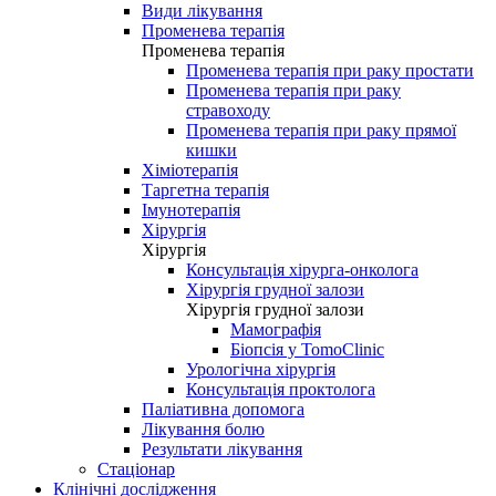
Види лікування
Променева терапія
Променева терапія
Променева терапія при раку простати
Променева терапія при раку
стравоходу
Променева терапія при раку прямої
кишки
Хіміотерапія
Таргетна терапія
Імунотерапія
Хірургія
Хірургія
Консультація хірурга-онколога
Хірургія грудної залози
Хірургія грудної залози
Мамографія
Біопсія у TomoClinic
Урологічна хірургія
Консультація проктолога
Паліативна допомога
Лікування болю
Результати лікування
Стаціонар
Клінічні дослідження