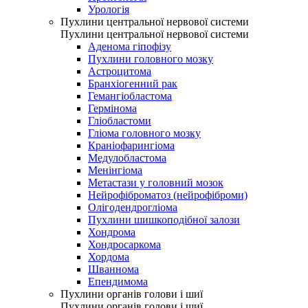
Урологія
Пухлини центральної нервової системи
Пухлини центральної нервової системи
Аденома гіпофізу
Пухлини головного мозку
Астроцитома
Бранхіогенний рак
Гемангіобластома
Гермінома
Гліобластоми
Гліома головного мозку
Краніофарингіома
Медулобластома
Менінгіома
Метастази у головний мозок
Нейрофіброматоз (нейрофіброми)
Олігодендрогліома
Пухлини шишкоподібної залози
Хондрома
Хондросаркома
Хордома
Шваннома
Епендимома
Пухлини органів голови і шиї
Пухлини органів голови і шиї