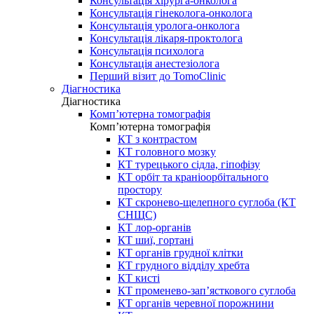
Консультація хірурга-онколога
Консультація гінеколога-онколога
Консультація уролога-онколога
Консультація лікаря-проктолога
Консультація психолога
Консультація анестезіолога
Перший візит до TomoClinic
Діагностика
Діагностика
Комп’ютерна томографія
Комп’ютерна томографія
КТ з контрастом
КТ головного мозку
КТ турецького сідла, гіпофізу
КТ орбіт та краніоорбітального
простору
КТ скронево-щелепного суглоба (КТ
СНЩС)
КТ лор-органів
КТ шиї, гортані
КТ органів грудної клітки
КТ грудного відділу хребта
КТ кисті
КТ променево-зап’ясткового суглоба
КТ органів черевної порожнини