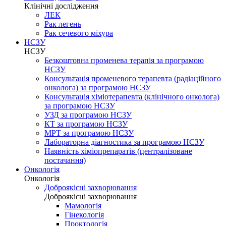
Клінічні дослідження
ЛЕК
Рак легень
Рак сечевого міхура
НСЗУ
НСЗУ
Безкоштовна променева терапія за програмою
НСЗУ
Консультація променевого терапевта (радіаційного
онколога) за програмою НСЗУ
Консультація хіміотерапевта (клінічного онколога)
за програмою НСЗУ
УЗД за програмою НСЗУ
КТ за програмою НСЗУ
МРТ за програмою НСЗУ
Лабораторна діагностика за програмою НСЗУ
Наявність хіміопрепаратів (централізоване
постачання)
Онкологія
Онкологія
Доброякісні захворювання
Доброякісні захворювання
Мамологія
Гінекологія
Проктологія