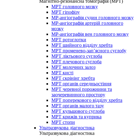
Магнітно-резонансна томографія (МРТ)
МРТ головного мозку
МРТ гіпофізу
МР-ангіографія судин головного мозку
МР-ангіографія артерій головного
мозку
МР-ангіографія вен головного мозку
МРТ ротоглотки
МРТ шийного відділу хребта
МРТ променево-зап’ясного суглобу
МРТ ліктьового суглоба
МРТ плечового суглоба
МРТ молочних залоз
МРТ кисті
МРТ скрінінг хребта
МРТ органів середньостіння
МРТ черевної порожнини та
заочеревинного простору
МРТ поперекового відділу хребта
МРТ органів малого тазу
МРТ кульшового суглоба
МРТ крижів та куприка
МРТ стопи
Ультразвукова діагностика
Ультразвукова діагностика