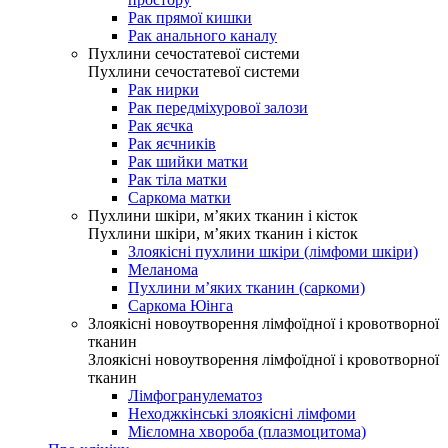
Рак прямої кишки
Рак анального каналу
Пухлини сечостатевої системи
Пухлини сечостатевої системи
Рак нирки
Рак передміхурової залози
Рак яєчка
Рак яєчників
Рак шийки матки
Рак тіла матки
Саркома матки
Пухлини шкіри, м’яких тканин і кісток
Пухлини шкіри, м’яких тканин і кісток
Злоякісні пухлини шкіри (лімфоми шкіри)
Меланома
Пухлини м’яких тканин (саркоми)
Саркома Юінга
Злоякісні новоутворення лімфоїдної і кровотворної
тканин
Злоякісні новоутворення лімфоїдної і кровотворної
тканин
Лімфогранулематоз
Неходжкінські злоякісні лімфоми
Мієломна хвороба (плазмоцитома)