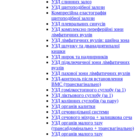
УЗД слинних залоз
УЗД щитоподібної залози
Компресійна еластографія
щитоподібної залози
УЗД плевральних синусів
УЗД комплексно переферійні зони
лімфатичних вузлів
УЗД лімфатичних вузлів: шийна зона
УЗД шлунку та дванадцятипалої
кишки
УЗД нирок та наднирників
УЗД підключичної зони лімфатичних
вузлів
УЗД пахової зони лімфатичних вузлів
УЗД-контроль після встановлення
ВМС (трансвагінально)
УЗД гомілкостопного суглобу (за 1)
УЗД ліктьового суглобу (за 1)
УЗД колінних суглобів (за пару)
УЗД органів калитки
УЗД сечовидільної системи
УЗД сечового міхура + залишкова сеча
УЗД органів малого тазу
(трансабдомінально + трансвагінально)
УЗД органів малого тазу