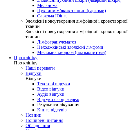
Злоякісні пухлини шкіри (лімфоми шкіри)
Меланома
Пухлини м’яких тканин (саркоми)
Саркома Юінга
Злоякісні новоутворення лімфоїдної і кровотворної
тканин
Злоякісні новоутворення лімфоїдної і кровотворної
тканин
Лімфогранулематоз
Неходжкінські злоякісні лімфоми
Мієломна хвороба (плазмоцитома)
Про клініку
Про клініку
Наші переваги
Відгуки
Відгуки
Текстові відгуки
Відео відгуки
Аудіо відгуки
Відгуки с соц. мереж
Результати лікування
Книга відгуків
Новини
Поширені питання
Обладнання