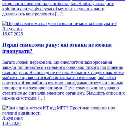
якщо вони виявлені на ранніх стадіях. Навіть у складних
клінічних ситуаціях сучасні методи лікування часто
дозволяють контролювати […]
Лікування
16.07.2026
Перші симптоми раку: які ознаки не можна
ігнорувати?
Багато людей переконані, що онкологічні захворювання
завжди починаються з сильного болю або різкого погіршення
самопочуття. Насправді це не так. На ранніх стадіях рак може
майже не проявлятися або викликати симптоми, які легко
сплутати зі звичайною втомою, наслідками стресу чи іншими
поширеними захворюваннями. Саме тому важливо уважно
ставитися до сигналів власного організму. Більшість описаних
нижче симптомів […]
Лікування
1.07.2026