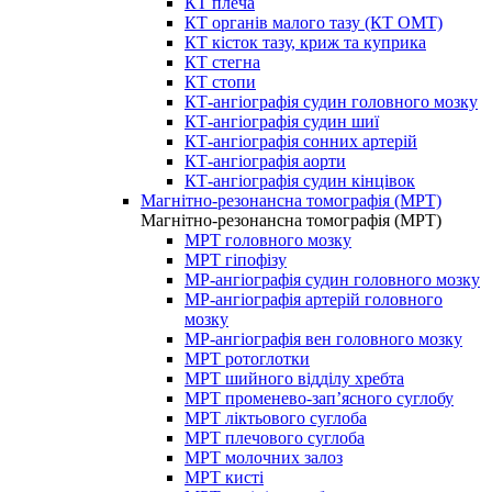
КТ плеча
КТ органів малого тазу (КТ ОМТ)
КТ кісток тазу, криж та куприка
КТ стегна
КТ стопи
КТ-ангіографія судин головного мозку
КТ-ангіографія судин шиї
КТ-ангіографія сонних артерій
КТ-ангіографія аорти
КТ-ангіографія судин кінцівок
Магнітно-резонансна томографія (МРТ)
Магнітно-резонансна томографія (МРТ)
МРТ головного мозку
МРТ гіпофізу
МР-ангіографія судин головного мозку
МР-ангіографія артерій головного
мозку
МР-ангіографія вен головного мозку
МРТ ротоглотки
МРТ шийного відділу хребта
МРТ променево-зап’ясного суглобу
МРТ ліктьового суглоба
МРТ плечового суглоба
МРТ молочних залоз
МРТ кисті