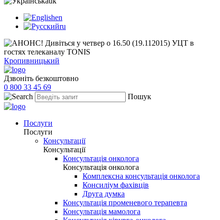
uk
en
ru
Кропивницький
Дзвоніть безкоштовно
0 800 33 45 69
Пошук
Послуги
Послуги
Консультації
Консультації
Консультація онколога
Консультація онколога
Комплексна консультація онколога
Консиліум фахівців
Друга думка
Консультація променевого терапевта
Консультація мамолога