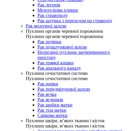
Рак легенів
Мезотеліома плеври
Рак стравоходу
Рак шлунка з переходом на стравохід
Рак молочної залози
Пухлини органів черевної порожнини
Пухлини органів черевної порожнини
Рак печінки
Рак підшлункової залози
Неорганні пухлини заочеревинного
простору
Рак прямої кишки
Рак анального каналу
Пухлини сечостатевої системи
Пухлини сечостатевої системи
Рак нирки
Рак передміхурової залози
Рак яєчка
Рак яєчників
Рак шийки матки
Рак тіла матки
Саркома матки
Пухлини шкіри, м’яких тканин і кісток
Пухлини шкіри, м’яких тканин і кісток