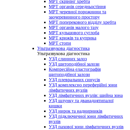
МРТ скрінінг хребта
МРТ органів середньостіння
МРТ черевної порожнини та
заочеревинного простору
МРТ поперекового відділу хребта
МРТ органів малого тазу
МРТ кульшового суглоба
МРТ крижів та куприка
МРТ стопи
Ультразвукова діагностика
Ультразвукова діагностика
УЗД слинних залоз
УЗД щитоподібної залози
Компресійна еластографія
щитоподібної залози
УЗД плевральних синусів
УЗД комплексно переферійні зони
лімфатичних вузлів
УЗД лімфатичних вузлів: шийна зона
УЗД шлунку та дванадцятипалої
кишки
УЗД нирок та наднирників
УЗД підключичної зони лімфатичних
вузлів
УЗД пахової зони лімфатичних вузлів