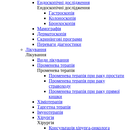
Ендоскопічні дослідження
Ендоскопічні дослідження
Гастроскопія
Колоноскопія
Бронхоскопія
Мамографія
Дерматоскопія
Скринінгові програми
Переваги діагностики
Лікування
Лікування
Види лікування
Променева терапія
Променева терапія
Променева терапія при раку простати
Променева терапія при раку
стравоходу
Променева терапія при раку прямої
кишки
Хіміотерапія
Таргетна терапія
Імунотерапія
Хірургія
Хірургія
Консультація хірурга-онколога