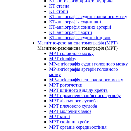
КТ кісток тазу, криж та куприка
КТ стегна
КТ стопи
КТ-ангіографія судин головного мозку
КТ-ангіографія судин шиї
КТ-ангіографія сонних артерій
КТ-ангіографія аорти
КТ-ангіографія судин кінцівок
Магнітно-резонансна томографія (МРТ)
Магнітно-резонансна томографія (МРТ)
МРТ головного мозку
МРТ гіпофізу
МР-ангіографія судин головного мозку
МР-ангіографія артерій головного
мозку
МР-ангіографія вен головного мозку
МРТ ротоглотки
МРТ шийного відділу хребта
МРТ променево-зап’ясного суглобу
МРТ ліктьового суглоба
МРТ плечового суглоба
МРТ молочних залоз
МРТ кисті
МРТ скрінінг хребта
МРТ органів середньостіння