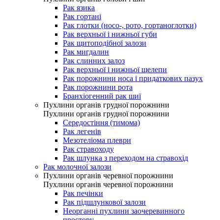
Рак язика
Рак гортані
Рак глотки (носо-, рото, гортаноглотки)
Рак верхньої і нижньої губи
Рак щитоподібної залози
Рак мигдалин
Рак слинних залоз
Рак верхньої і нижньої щелепи
Рак порожнини носа і придаткових пазух
Рак порожнини рота
Бранхіогенний рак шиї
Пухлини органів грудної порожнини
Пухлини органів грудної порожнини
Середостіння (тимома)
Рак легенів
Мезотеліома плеври
Рак стравоходу
Рак шлунка з переходом на стравохід
Рак молочної залози
Пухлини органів черевної порожнини
Пухлини органів черевної порожнини
Рак печінки
Рак підшлункової залози
Неорганні пухлини заочеревинного
простору