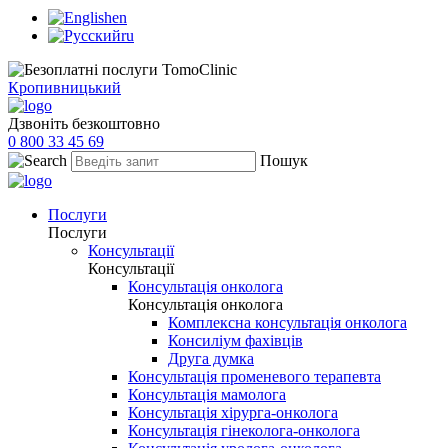
en
ru
Кропивницький
Дзвоніть безкоштовно
0 800 33 45 69
Пошук
Послуги
Послуги
Консультації
Консультації
Консультація онколога
Консультація онколога
Комплексна консультація онколога
Консиліум фахівців
Друга думка
Консультація променевого терапевта
Консультація мамолога
Консультація хірурга-онколога
Консультація гінеколога-онколога