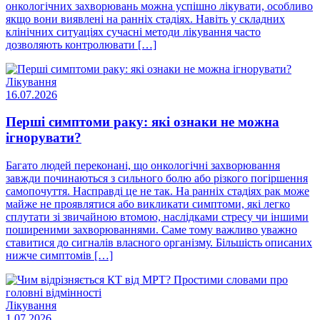
онкологічних захворювань можна успішно лікувати, особливо
якщо вони виявлені на ранніх стадіях. Навіть у складних
клінічних ситуаціях сучасні методи лікування часто
дозволяють контролювати […]
Лікування
16.07.2026
Перші симптоми раку: які ознаки не можна
ігнорувати?
Багато людей переконані, що онкологічні захворювання
завжди починаються з сильного болю або різкого погіршення
самопочуття. Насправді це не так. На ранніх стадіях рак може
майже не проявлятися або викликати симптоми, які легко
сплутати зі звичайною втомою, наслідками стресу чи іншими
поширеними захворюваннями. Саме тому важливо уважно
ставитися до сигналів власного організму. Більшість описаних
нижче симптомів […]
Лікування
1.07.2026