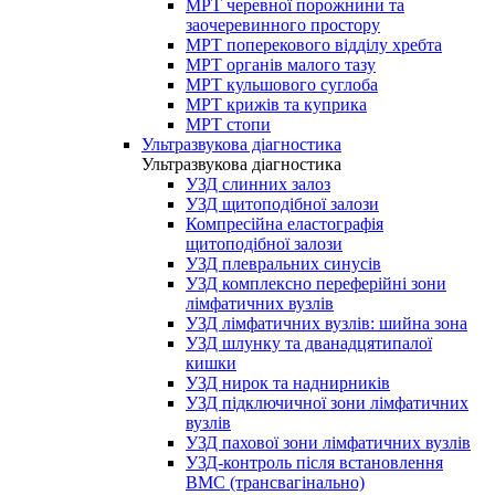
МРТ черевної порожнини та
заочеревинного простору
МРТ поперекового відділу хребта
МРТ органів малого тазу
МРТ кульшового суглоба
МРТ крижів та куприка
МРТ стопи
Ультразвукова діагностика
Ультразвукова діагностика
УЗД слинних залоз
УЗД щитоподібної залози
Компресійна еластографія
щитоподібної залози
УЗД плевральних синусів
УЗД комплексно переферійні зони
лімфатичних вузлів
УЗД лімфатичних вузлів: шийна зона
УЗД шлунку та дванадцятипалої
кишки
УЗД нирок та наднирників
УЗД підключичної зони лімфатичних
вузлів
УЗД пахової зони лімфатичних вузлів
УЗД-контроль після встановлення
ВМС (трансвагінально)