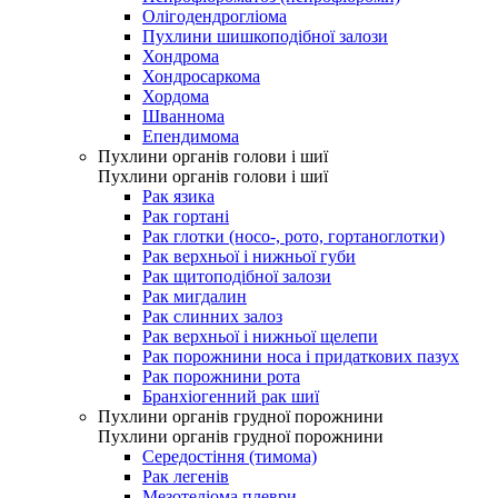
Олігодендрогліома
Пухлини шишкоподібної залози
Хондрома
Хондросаркома
Хордома
Шваннома
Епендимома
Пухлини органів голови і шиї
Пухлини органів голови і шиї
Рак язика
Рак гортані
Рак глотки (носо-, рото, гортаноглотки)
Рак верхньої і нижньої губи
Рак щитоподібної залози
Рак мигдалин
Рак слинних залоз
Рак верхньої і нижньої щелепи
Рак порожнини носа і придаткових пазух
Рак порожнини рота
Бранхіогенний рак шиї
Пухлини органів грудної порожнини
Пухлини органів грудної порожнини
Середостіння (тимома)
Рак легенів
Мезотеліома плеври