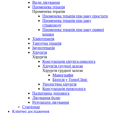
Види лікування
Променева терапія
Променева терапія
Променева терапія при раку простати
Променева терапія при раку
стравоходу
Променева терапія при раку прямої
кишки
Хіміотерапія
Таргетна терапія
Імунотерапія
Хірургія
Хірургія
Консультація хірурга-онколога
Хірургія грудної залози
Хірургія грудної залози
Мамографія
Біопсія у TomoClinic
Урологічна хірургія
Консультація проктолога
Паліативна допомога
Лікування болю
Результати лікування
Стаціонар
Клінічні дослідження