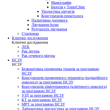
Мамографія
Біопсія у TomoClinic
Урологічна хірургія
Консультація проктолога
Паліативна допомога
Лікування болю
Результати лікування
Стаціонар
Клінічні дослідження
Клінічні дослідження
ЛЕК
Рак легень
Рак сечевого міхура
НСЗУ
НСЗУ
Безкоштовна променева терапія за програмою
НСЗУ
Консультація променевого терапевта (радіаційного
онколога) за програмою НСЗУ
Консультація хіміотерапевта (клінічного онколога)
за програмою НСЗУ
УЗД за програмою НСЗУ
КТ за програмою НСЗУ
МРТ за програмою НСЗУ
Лабораторна діагностика за програмою НСЗУ