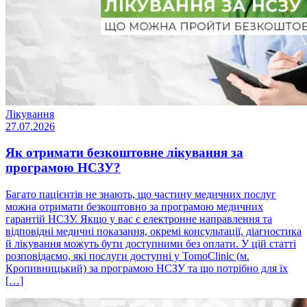
Лікування
27.07.2026
Як отримати безкоштовне лікування за
програмою НСЗУ?
Багато пацієнтів не знають, що частину медичних послуг
можна отримати безкоштовно за програмою медичних
гарантій НСЗУ. Якщо у вас є електронне направлення та
відповідні медичні показання, окремі консультації, діагностика
й лікування можуть бути доступними без оплати. У цій статті
розповідаємо, які послуги доступні у TomoClinic (м.
Кропивницький) за програмою НСЗУ та що потрібно для їх
[…]