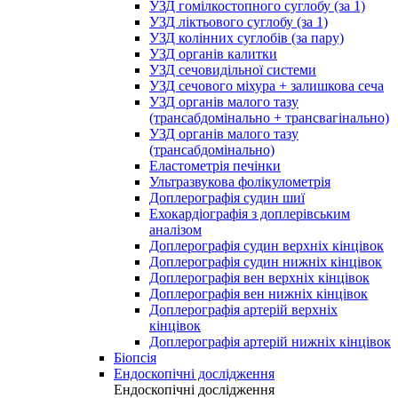
УЗД гомілкостопного суглобу (за 1)
УЗД ліктьового суглобу (за 1)
УЗД колінних суглобів (за пару)
УЗД органів калитки
УЗД сечовидільної системи
УЗД сечового міхура + залишкова сеча
УЗД органів малого тазу
(трансабдомінально + трансвагінально)
УЗД органів малого тазу
(трансабдомінально)
Еластометрія печінки
Ультразвукова фолікулометрія
Доплерографія судин шиї
Ехокардіографія з доплерівським
аналізом
Доплерографія судин верхніх кінцівок
Доплерографія судин нижніх кінцівок
Доплерографія вен верхніх кінцівок
Доплерографія вен нижніх кінцівок
Доплерографія артерій верхніх
кінцівок
Доплерографія артерій нижніх кінцівок
Біопсія
Ендоскопічні дослідження
Ендоскопічні дослідження