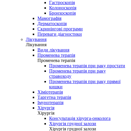
Гастроскопія
Колоноскопія
Бронхоскопія
Мамографія
Дерматоскопія
Скринінгові програми
Переваги діагностики
Лікування
Лікування
Види лікування
Променева терапія
Променева терапія
Променева терапія при раку простати
Променева терапія при раку
стравоходу
Променева терапія при раку прямої
кишки
Хіміотерапія
Таргетна терапія
Імунотерапія
Хірургія
Хірургія
Консультація хірурга-онколога
Хірургія грудної залози
Хірургія грудної залози