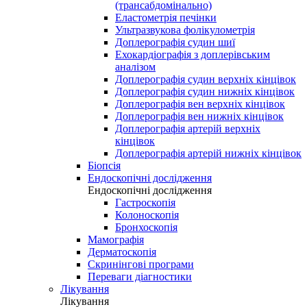
(трансабдомінально)
Еластометрія печінки
Ультразвукова фолікулометрія
Доплерографія судин шиї
Ехокардіографія з доплерівським
аналізом
Доплерографія судин верхніх кінцівок
Доплерографія судин нижніх кінцівок
Доплерографія вен верхніх кінцівок
Доплерографія вен нижніх кінцівок
Доплерографія артерій верхніх
кінцівок
Доплерографія артерій нижніх кінцівок
Біопсія
Ендоскопічні дослідження
Ендоскопічні дослідження
Гастроскопія
Колоноскопія
Бронхоскопія
Мамографія
Дерматоскопія
Скринінгові програми
Переваги діагностики
Лікування
Лікування