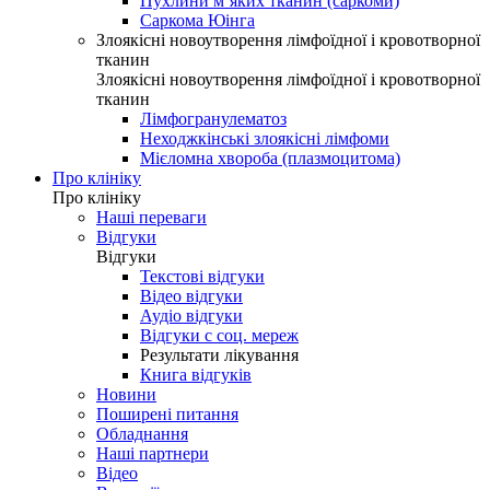
Пухлини м’яких тканин (саркоми)
Саркома Юінга
Злоякісні новоутворення лімфоїдної і кровотворної
тканин
Злоякісні новоутворення лімфоїдної і кровотворної
тканин
Лімфогранулематоз
Неходжкінські злоякісні лімфоми
Мієломна хвороба (плазмоцитома)
Про клініку
Про клініку
Наші переваги
Відгуки
Відгуки
Текстові відгуки
Відео відгуки
Аудіо відгуки
Відгуки с соц. мереж
Результати лікування
Книга відгуків
Новини
Поширені питання
Обладнання
Наші партнери
Відео