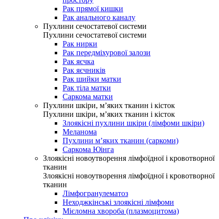
Рак прямої кишки
Рак анального каналу
Пухлини сечостатевої системи
Пухлини сечостатевої системи
Рак нирки
Рак передміхурової залози
Рак яєчка
Рак яєчників
Рак шийки матки
Рак тіла матки
Саркома матки
Пухлини шкіри, м’яких тканин і кісток
Пухлини шкіри, м’яких тканин і кісток
Злоякісні пухлини шкіри (лімфоми шкіри)
Меланома
Пухлини м’яких тканин (саркоми)
Саркома Юінга
Злоякісні новоутворення лімфоїдної і кровотворної
тканин
Злоякісні новоутворення лімфоїдної і кровотворної
тканин
Лімфогранулематоз
Неходжкінські злоякісні лімфоми
Мієломна хвороба (плазмоцитома)