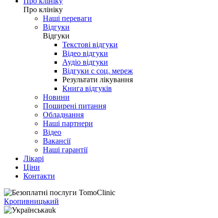
Про клініку
Про клініку
Наші переваги
Відгуки
Відгуки
Текстові відгуки
Відео відгуки
Аудіо відгуки
Відгуки с соц. мереж
Результати лікування
Книга відгуків
Новини
Поширені питання
Обладнання
Наші партнери
Відео
Вакансії
Наші гарантії
Лікарі
Ціни
Контакти
Кропивницький
uk