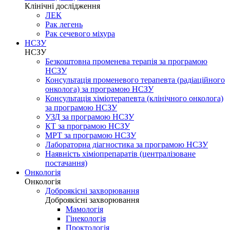
Клінічні дослідження
ЛЕК
Рак легень
Рак сечевого міхура
НСЗУ
НСЗУ
Безкоштовна променева терапія за програмою
НСЗУ
Консультація променевого терапевта (радіаційного
онколога) за програмою НСЗУ
Консультація хіміотерапевта (клінічного онколога)
за програмою НСЗУ
УЗД за програмою НСЗУ
КТ за програмою НСЗУ
МРТ за програмою НСЗУ
Лабораторна діагностика за програмою НСЗУ
Наявність хіміопрепаратів (централізоване
постачання)
Онкологія
Онкологія
Доброякісні захворювання
Доброякісні захворювання
Мамологія
Гінекологія
Проктологія