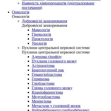
Наявність хіміопрепаратів (централізоване
постачання)
Онкологія
Онкологія
Доброякісні захворювання
Доброякісні захворювання
Мамологія
Гінекологія
Проктологія
Урологія
Пухлини центральної нервової системи
Пухлини центральної нервової системи
Аденома гіпофізу
Пухлини головного мозку
Астроцитома
Бранхіогенний рак
Гемангіобластома
Гермінома
Гліобластоми
Гліома головного мозку
Краніофарингіома
Медулобластома
Менінгіома
Метастази у головний мозок
Нейрофіброматоз (нейрофіброми)