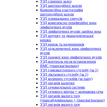
УЗД слинних залоз
УЗД щитоподібної залози
Компресійна еластографія
щитоподібної залози
УЗД плевральних синусів
УЗД комплексно переферійні зони
лімфатичних вузлів
УЗД лімфатичних вузлів: шийна зона
УЗД шлунку та дванадцятипалої
кишки
УЗД нирок та наднирників
УЗД підключичної зони лімфатичних
вузлів
УЗД пахової зони лімфатичних вузлів
УЗД-контроль після встановлення
ВМС (трансвагінально)
УЗД гомілкостопного суглобу (за 1)
УЗД ліктьового суглобу (за 1)
УЗД колінних суглобів (за пару)
УЗД органів калитки
УЗД сечовидільної системи
УЗД сечового міхура + залишкова сеча
УЗД органів малого тазу
(трансабдомінально + трансвагінально)
УЗД органів малого тазу