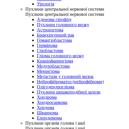
Урологія
Пухлини центральної нервової системи
Пухлини центральної нервової системи
Аденома гіпофізу
Пухлини головного мозку
Астроцитома
Бранхіогенний рак
Гемангіобластома
Гермінома
Гліобластоми
Гліома головного мозку
Краніофарингіома
Медулобластома
Менінгіома
Метастази у головний мозок
Нейрофіброматоз (нейрофіброми)
Олігодендрогліома
Пухлини шишкоподібної залози
Хондрома
Хондросаркома
Хордома
Шваннома
Епендимома
Пухлини органів голови і шиї
Пухлини органів голови і шиї