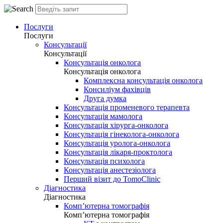
Послуги
Послуги
Консультації
Консультації
Консультація онколога
Консультація онколога
Комплексна консультація онколога
Консиліум фахівців
Друга думка
Консультація променевого терапевта
Консультація мамолога
Консультація хірурга-онколога
Консультація гінеколога-онколога
Консультація уролога-онколога
Консультація лікаря-проктолога
Консультація психолога
Консультація анестезіолога
Перший візит до TomoClinic
Діагностика
Діагностика
Комп’ютерна томографія
Комп’ютерна томографія