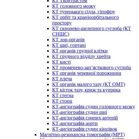
КТ з контрастом
КТ головного мозку
КТ турецького сідла, гіпофізу
КТ орбіт та краніоорбітального
простору
КТ скронево-щелепного суглоба (КТ
СНЩС)
КТ лор-органів
КТ шиї, гортані
КТ органів грудної клітки
КТ грудного відділу хребта
КТ кисті
КТ променево-зап’ясткового суглоба
КТ органів черевної порожнини
КТ плеча
КТ органів малого тазу (КТ ОМТ)
КТ кісток тазу, криж та куприка
КТ стегна
КТ стопи
КТ-ангіографія судин головного мозку
КТ-ангіографія судин шиї
КТ-ангіографія сонних артерій
КТ-ангіографія аорти
КТ-ангіографія судин кінцівок
Магнітно-резонансна томографія (МРТ)