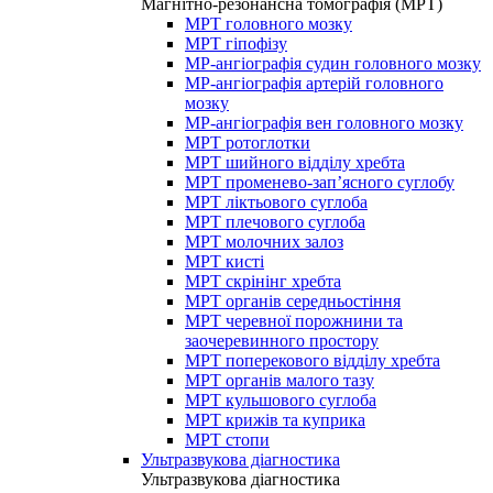
Магнітно-резонансна томографія (МРТ)
МРТ головного мозку
МРТ гіпофізу
МР-ангіографія судин головного мозку
МР-ангіографія артерій головного
мозку
МР-ангіографія вен головного мозку
МРТ ротоглотки
МРТ шийного відділу хребта
МРТ променево-зап’ясного суглобу
МРТ ліктьового суглоба
МРТ плечового суглоба
МРТ молочних залоз
МРТ кисті
МРТ скрінінг хребта
МРТ органів середньостіння
МРТ черевної порожнини та
заочеревинного простору
МРТ поперекового відділу хребта
МРТ органів малого тазу
МРТ кульшового суглоба
МРТ крижів та куприка
МРТ стопи
Ультразвукова діагностика
Ультразвукова діагностика