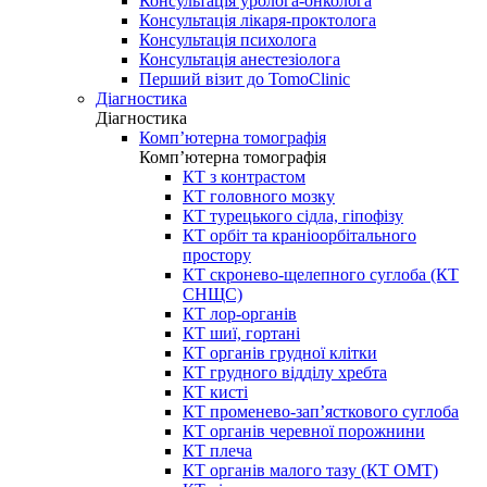
Консультація уролога-онколога
Консультація лікаря-проктолога
Консультація психолога
Консультація анестезіолога
Перший візит до TomoClinic
Діагностика
Діагностика
Комп’ютерна томографія
Комп’ютерна томографія
КТ з контрастом
КТ головного мозку
КТ турецького сідла, гіпофізу
КТ орбіт та краніоорбітального
простору
КТ скронево-щелепного суглоба (КТ
СНЩС)
КТ лор-органів
КТ шиї, гортані
КТ органів грудної клітки
КТ грудного відділу хребта
КТ кисті
КТ променево-зап’ясткового суглоба
КТ органів черевної порожнини
КТ плеча
КТ органів малого тазу (КТ ОМТ)