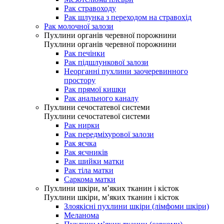
Рак стравоходу
Рак шлунка з переходом на стравохід
Рак молочної залози
Пухлини органів черевної порожнини
Пухлини органів черевної порожнини
Рак печінки
Рак підшлункової залози
Неорганні пухлини заочеревинного
простору
Рак прямої кишки
Рак анального каналу
Пухлини сечостатевої системи
Пухлини сечостатевої системи
Рак нирки
Рак передміхурової залози
Рак яєчка
Рак яєчників
Рак шийки матки
Рак тіла матки
Саркома матки
Пухлини шкіри, м’яких тканин і кісток
Пухлини шкіри, м’яких тканин і кісток
Злоякісні пухлини шкіри (лімфоми шкіри)
Меланома