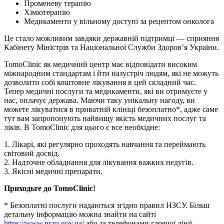
Променеву терапію
Хіміотерапію
Медикаменти у вільному доступі за рецептом онколога
Це стало можливим завдяки державній підтримці — сприяння
Кабінету Міністрів та Національної Служби Здоров’я України.
TomoClinic як медичний центр має відповідати високим
міжнародним стандартам і йти назустріч людям, які не можуть
дозволити собі коштовне лікування в цей складний час.
Тепер медичні послуги та медикаменти, які ви отримуєте у
нас, оплачує держава. Маючи таку унікальну нагоду, ви
можете лікуватися в приватній клініці безоплатно*, адже саме
тут вам запропонують найвищу якість медичних послуг та
ліків. В TomoClinic для цього є все необхідне:
1. Лікарі, які регулярно проходять навчання та переймають
світовий досвід.
2. Надточне обладнання для лікування важких недугів.
3. Якісні медичні препарати.
Приходьте до TomoClinic!
* Безоплатні послуги надаються згідно правил НЗСУ. Більш
детальну інформацію можна знайти на сайті
https://www.nszu.gov.ua/
або за телефонами гарячої лінії