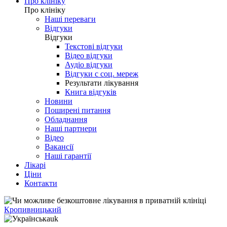
Про клініку
Про клініку
Наші переваги
Відгуки
Відгуки
Текстові відгуки
Відео відгуки
Аудіо відгуки
Відгуки с соц. мереж
Результати лікування
Книга відгуків
Новини
Поширені питання
Обладнання
Наші партнери
Відео
Вакансії
Наші гарантії
Лікарі
Ціни
Контакти
Кропивницький
uk