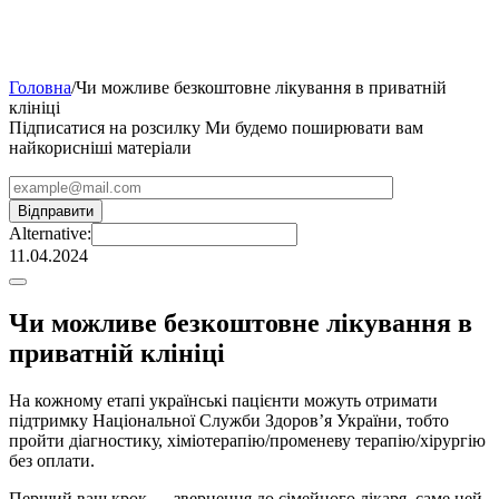
Головна
/
Чи можливе безкоштовне лікування в приватній
клініці
Підписатися на розсилку
Ми будемо поширювати вам
найкорисніші матеріали
Alternative:
11.04.2024
Чи можливе безкоштовне лікування в
приватній клініці
На кожному етапі українські пацієнти можуть отримати
підтримку Національної Служби Здоров’я України, тобто
пройти діагностику, хіміотерапію/променеву терапію/хірургію
без оплати.
Перший ваш крок — звернення до сімейного лікаря, саме цей