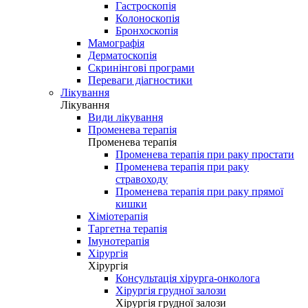
Гастроскопія
Колоноскопія
Бронхоскопія
Мамографія
Дерматоскопія
Скринінгові програми
Переваги діагностики
Лікування
Лікування
Види лікування
Променева терапія
Променева терапія
Променева терапія при раку простати
Променева терапія при раку
стравоходу
Променева терапія при раку прямої
кишки
Хіміотерапія
Таргетна терапія
Імунотерапія
Хірургія
Хірургія
Консультація хірурга-онколога
Хірургія грудної залози
Хірургія грудної залози