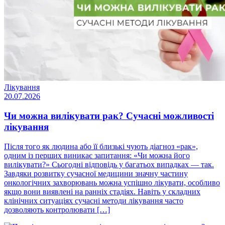
Лікування
20.07.2026
Чи можна вилікувати рак? Сучасні можливості
лікування
Після того як людина або її близькі чують діагноз «рак»,
одним із перших виникає запитання: «Чи можна його
вилікувати?» Сьогодні відповідь у багатьох випадках — так.
Завдяки розвитку сучасної медицини значну частину
онкологічних захворювань можна успішно лікувати, особливо
якщо вони виявлені на ранніх стадіях. Навіть у складних
клінічних ситуаціях сучасні методи лікування часто
дозволяють контролювати […]