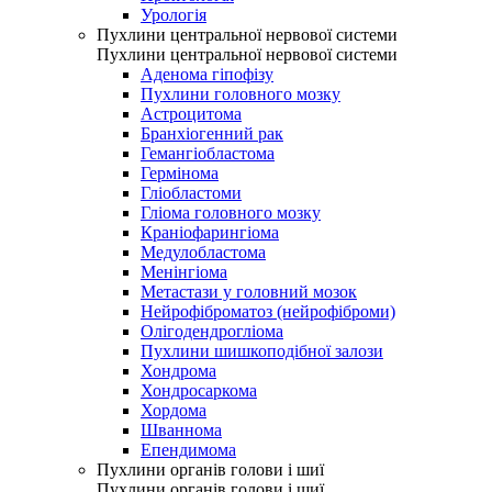
Урологія
Пухлини центральної нервової системи
Пухлини центральної нервової системи
Аденома гіпофізу
Пухлини головного мозку
Астроцитома
Бранхіогенний рак
Гемангіобластома
Гермінома
Гліобластоми
Гліома головного мозку
Краніофарингіома
Медулобластома
Менінгіома
Метастази у головний мозок
Нейрофіброматоз (нейрофіброми)
Олігодендрогліома
Пухлини шишкоподібної залози
Хондрома
Хондросаркома
Хордома
Шваннома
Епендимома
Пухлини органів голови і шиї
Пухлини органів голови і шиї