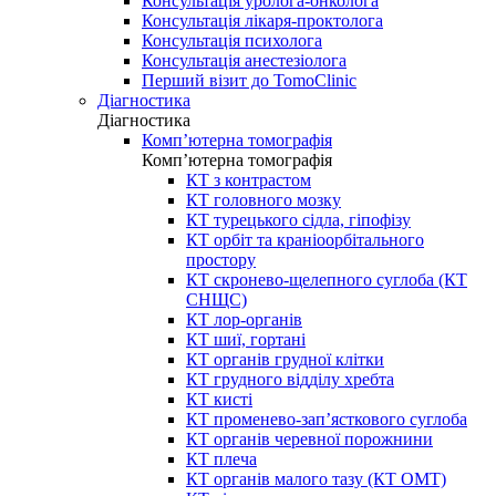
Консультація уролога-онколога
Консультація лікаря-проктолога
Консультація психолога
Консультація анестезіолога
Перший візит до TomoClinic
Діагностика
Діагностика
Комп’ютерна томографія
Комп’ютерна томографія
КТ з контрастом
КТ головного мозку
КТ турецького сідла, гіпофізу
КТ орбіт та краніоорбітального
простору
КТ скронево-щелепного суглоба (КТ
СНЩС)
КТ лор-органів
КТ шиї, гортані
КТ органів грудної клітки
КТ грудного відділу хребта
КТ кисті
КТ променево-зап’ясткового суглоба
КТ органів черевної порожнини
КТ плеча
КТ органів малого тазу (КТ ОМТ)