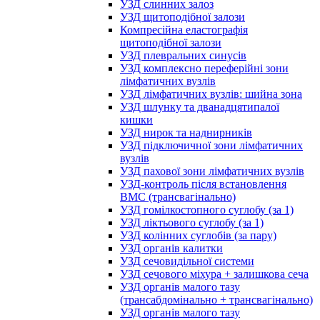
УЗД слинних залоз
УЗД щитоподібної залози
Компресійна еластографія
щитоподібної залози
УЗД плевральних синусів
УЗД комплексно переферійні зони
лімфатичних вузлів
УЗД лімфатичних вузлів: шийна зона
УЗД шлунку та дванадцятипалої
кишки
УЗД нирок та наднирників
УЗД підключичної зони лімфатичних
вузлів
УЗД пахової зони лімфатичних вузлів
УЗД-контроль після встановлення
ВМС (трансвагінально)
УЗД гомілкостопного суглобу (за 1)
УЗД ліктьового суглобу (за 1)
УЗД колінних суглобів (за пару)
УЗД органів калитки
УЗД сечовидільної системи
УЗД сечового міхура + залишкова сеча
УЗД органів малого тазу
(трансабдомінально + трансвагінально)
УЗД органів малого тазу