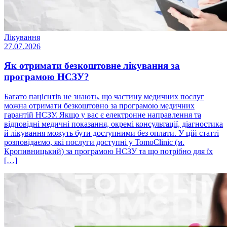
Лікування
27.07.2026
Як отримати безкоштовне лікування за
програмою НСЗУ?
Багато пацієнтів не знають, що частину медичних послуг
можна отримати безкоштовно за програмою медичних
гарантій НСЗУ. Якщо у вас є електронне направлення та
відповідні медичні показання, окремі консультації, діагностика
й лікування можуть бути доступними без оплати. У цій статті
розповідаємо, які послуги доступні у TomoClinic (м.
Кропивницький) за програмою НСЗУ та що потрібно для їх
[…]