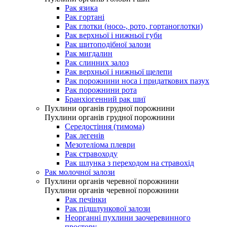
Рак язика
Рак гортані
Рак глотки (носо-, рото, гортаноглотки)
Рак верхньої і нижньої губи
Рак щитоподібної залози
Рак мигдалин
Рак слинних залоз
Рак верхньої і нижньої щелепи
Рак порожнини носа і придаткових пазух
Рак порожнини рота
Бранхіогенний рак шиї
Пухлини органів грудної порожнини
Пухлини органів грудної порожнини
Середостіння (тимома)
Рак легенів
Мезотеліома плеври
Рак стравоходу
Рак шлунка з переходом на стравохід
Рак молочної залози
Пухлини органів черевної порожнини
Пухлини органів черевної порожнини
Рак печінки
Рак підшлункової залози
Неорганні пухлини заочеревинного
простору