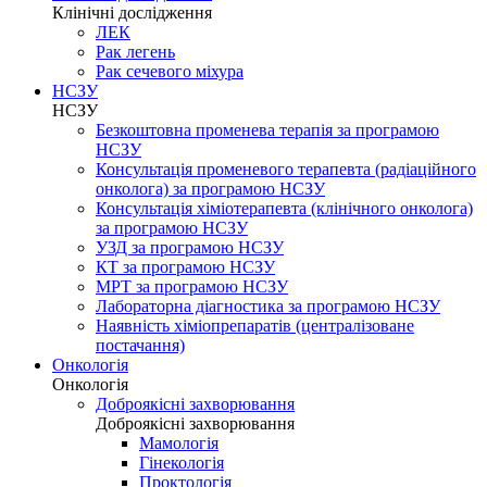
Клінічні дослідження
ЛЕК
Рак легень
Рак сечевого міхура
НСЗУ
НСЗУ
Безкоштовна променева терапія за програмою
НСЗУ
Консультація променевого терапевта (радіаційного
онколога) за програмою НСЗУ
Консультація хіміотерапевта (клінічного онколога)
за програмою НСЗУ
УЗД за програмою НСЗУ
КТ за програмою НСЗУ
МРТ за програмою НСЗУ
Лабораторна діагностика за програмою НСЗУ
Наявність хіміопрепаратів (централізоване
постачання)
Онкологія
Онкологія
Доброякісні захворювання
Доброякісні захворювання
Мамологія
Гінекологія
Проктологія