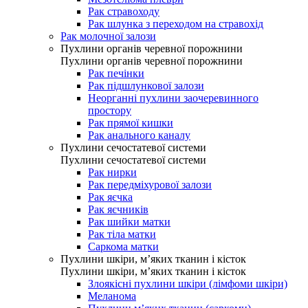
Рак стравоходу
Рак шлунка з переходом на стравохід
Рак молочної залози
Пухлини органів черевної порожнини
Пухлини органів черевної порожнини
Рак печінки
Рак підшлункової залози
Неорганні пухлини заочеревинного
простору
Рак прямої кишки
Рак анального каналу
Пухлини сечостатевої системи
Пухлини сечостатевої системи
Рак нирки
Рак передміхурової залози
Рак яєчка
Рак яєчників
Рак шийки матки
Рак тіла матки
Саркома матки
Пухлини шкіри, м’яких тканин і кісток
Пухлини шкіри, м’яких тканин і кісток
Злоякісні пухлини шкіри (лімфоми шкіри)
Меланома