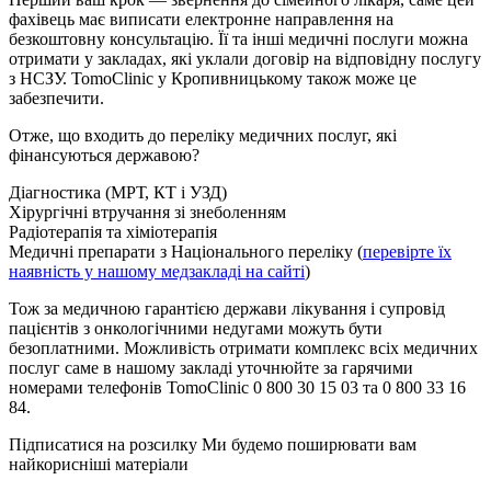
фахівець має виписати електронне направлення на
безкоштовну консультацію. Її та інші медичні послуги можна
отримати у закладах, які уклали договір на відповідну послугу
з НСЗУ. TomoClinic у Кропивницькому також може це
забезпечити.
Отже, що входить до переліку медичних послуг, які
фінансуються державою?
Діагностика (МРТ, КТ і УЗД)
Хірургічні втручання зі знеболенням
Радіотерапія та хіміотерапія
Медичні препарати з Національного переліку (
перевірте їх
наявність у нашому медзакладі на сайті
)
Тож за медичною гарантією держави лікування і супровід
пацієнтів з онкологічними недугами можуть бути
безоплатними. Можливість отримати комплекс всіх медичних
послуг саме в нашому закладі уточнюйте за гарячими
номерами телефонів TomoClinic 0 800 30 15 03 та 0 800 33 16
84.
Підписатися на розсилку
Ми будемо поширювати вам
найкорисніші матеріали