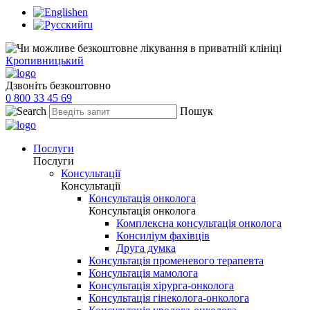
en
ru
Кропивницький
Дзвоніть безкоштовно
0 800 33 45 69
Пошук
Послуги
Послуги
Консультації
Консультації
Консультація онколога
Консультація онколога
Комплексна консультація онколога
Консиліум фахівців
Друга думка
Консультація променевого терапевта
Консультація мамолога
Консультація хірурга-онколога
Консультація гінеколога-онколога