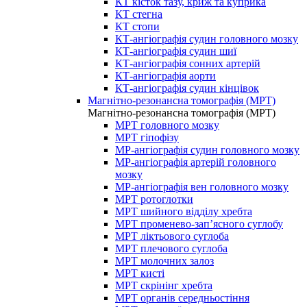
КТ кісток тазу, криж та куприка
КТ стегна
КТ стопи
КТ-ангіографія судин головного мозку
КТ-ангіографія судин шиї
КТ-ангіографія сонних артерій
КТ-ангіографія аорти
КТ-ангіографія судин кінцівок
Магнітно-резонансна томографія (МРТ)
Магнітно-резонансна томографія (МРТ)
МРТ головного мозку
МРТ гіпофізу
МР-ангіографія судин головного мозку
МР-ангіографія артерій головного
мозку
МР-ангіографія вен головного мозку
МРТ ротоглотки
МРТ шийного відділу хребта
МРТ променево-зап’ясного суглобу
МРТ ліктьового суглоба
МРТ плечового суглоба
МРТ молочних залоз
МРТ кисті
МРТ скрінінг хребта
МРТ органів середньостіння