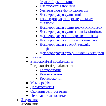
(трансабдомінально)
Еластометрія печінки
Ультразвукова фолікулометрія
Доплерографія судин шиї
Ехокардіографія з доплерівським
аналізом
Доплерографія судин верхніх кінцівок
Доплерографія судин нижніх кінцівок
Доплерографія вен верхніх кінцівок
Доплерографія вен нижніх кінцівок
Доплерографія артерій верхніх
кінцівок
Доплерографія артерій нижніх кінцівок
Біопсія
Ендоскопічні дослідження
Ендоскопічні дослідження
Гастроскопія
Колоноскопія
Бронхоскопія
Мамографія
Дерматоскопія
Скринінгові програми
Переваги діагностики
Лікування
Лікування