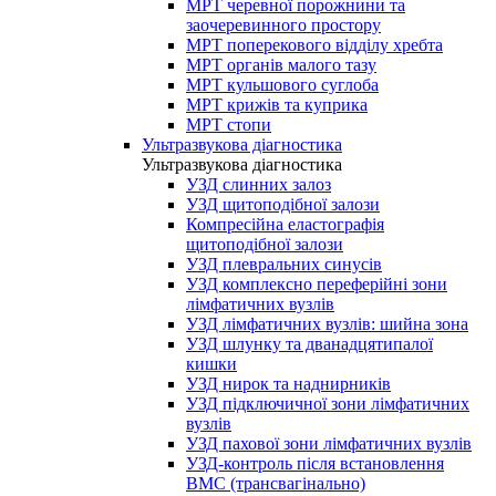
МРТ черевної порожнини та
заочеревинного простору
МРТ поперекового відділу хребта
МРТ органів малого тазу
МРТ кульшового суглоба
МРТ крижів та куприка
МРТ стопи
Ультразвукова діагностика
Ультразвукова діагностика
УЗД слинних залоз
УЗД щитоподібної залози
Компресійна еластографія
щитоподібної залози
УЗД плевральних синусів
УЗД комплексно переферійні зони
лімфатичних вузлів
УЗД лімфатичних вузлів: шийна зона
УЗД шлунку та дванадцятипалої
кишки
УЗД нирок та наднирників
УЗД підключичної зони лімфатичних
вузлів
УЗД пахової зони лімфатичних вузлів
УЗД-контроль після встановлення
ВМС (трансвагінально)