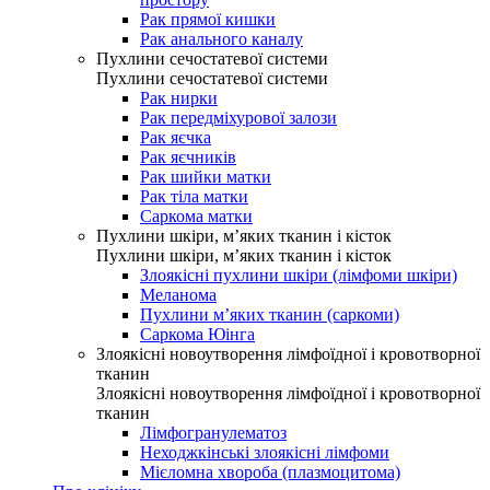
Рак прямої кишки
Рак анального каналу
Пухлини сечостатевої системи
Пухлини сечостатевої системи
Рак нирки
Рак передміхурової залози
Рак яєчка
Рак яєчників
Рак шийки матки
Рак тіла матки
Саркома матки
Пухлини шкіри, м’яких тканин і кісток
Пухлини шкіри, м’яких тканин і кісток
Злоякісні пухлини шкіри (лімфоми шкіри)
Меланома
Пухлини м’яких тканин (саркоми)
Саркома Юінга
Злоякісні новоутворення лімфоїдної і кровотворної
тканин
Злоякісні новоутворення лімфоїдної і кровотворної
тканин
Лімфогранулематоз
Неходжкінські злоякісні лімфоми
Мієломна хвороба (плазмоцитома)