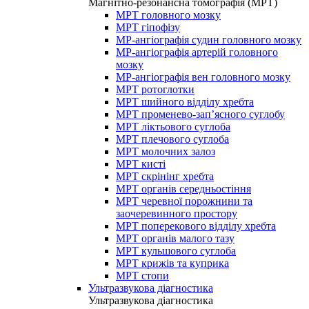
Магнітно-резонансна томографія (МРТ)
МРТ головного мозку
МРТ гіпофізу
МР-ангіографія судин головного мозку
МР-ангіографія артерій головного
мозку
МР-ангіографія вен головного мозку
МРТ ротоглотки
МРТ шийного відділу хребта
МРТ променево-зап’ясного суглобу
МРТ ліктьового суглоба
МРТ плечового суглоба
МРТ молочних залоз
МРТ кисті
МРТ скрінінг хребта
МРТ органів середньостіння
МРТ черевної порожнини та
заочеревинного простору
МРТ поперекового відділу хребта
МРТ органів малого тазу
МРТ кульшового суглоба
МРТ крижів та куприка
МРТ стопи
Ультразвукова діагностика
Ультразвукова діагностика