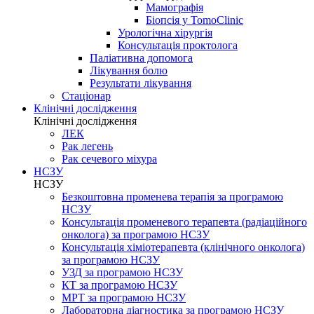
Мамографія
Біопсія у TomoClinic
Урологічна хірургія
Консультація проктолога
Паліативна допомога
Лікування болю
Результати лікування
Стаціонар
Клінічні дослідження
Клінічні дослідження
ЛЕК
Рак легень
Рак сечевого міхура
НСЗУ
НСЗУ
Безкоштовна променева терапія за програмою
НСЗУ
Консультація променевого терапевта (радіаційного
онколога) за програмою НСЗУ
Консультація хіміотерапевта (клінічного онколога)
за програмою НСЗУ
УЗД за програмою НСЗУ
КТ за програмою НСЗУ
МРТ за програмою НСЗУ
Лабораторна діагностика за програмою НСЗУ