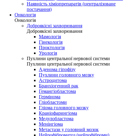
Наявність хіміопрепаратів (централізоване
постачання)
Онкологія
Онкологія
Доброякісні захворювання
Доброякісні захворювання
Мамологія
Гінекологія
Проктологія
Урологія
Пухлини центральної нервової системи
Пухлини центральної нервової системи
Аденома гіпофізу
Пухлини головного мозку
Астроцитома
Бранхіогенний рак
Гемангіобластома
Гермінома
Гліобластоми
Гліома головного мозку
Краніофарингіома
Медулобластома
Менінгіома
Метастази у головний мозок
Нейрофіброматоз (нейрофіброми)