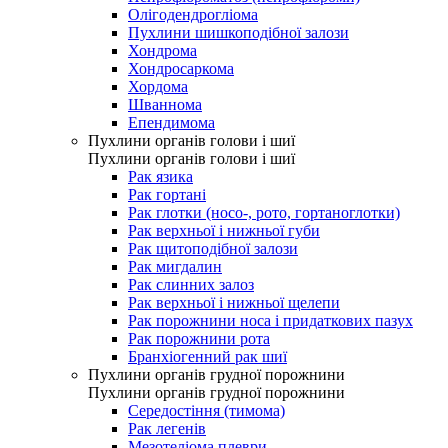
Олігодендрогліома
Пухлини шишкоподібної залози
Хондрома
Хондросаркома
Хордома
Шваннома
Епендимома
Пухлини органів голови і шиї
Пухлини органів голови і шиї
Рак язика
Рак гортані
Рак глотки (носо-, рото, гортаноглотки)
Рак верхньої і нижньої губи
Рак щитоподібної залози
Рак мигдалин
Рак слинних залоз
Рак верхньої і нижньої щелепи
Рак порожнини носа і придаткових пазух
Рак порожнини рота
Бранхіогенний рак шиї
Пухлини органів грудної порожнини
Пухлини органів грудної порожнини
Середостіння (тимома)
Рак легенів
Мезотеліома плеври