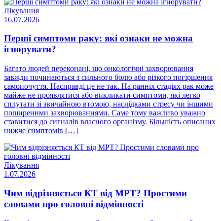
Лікування
16.07.2026
Перші симптоми раку: які ознаки не можна
ігнорувати?
Багато людей переконані, що онкологічні захворювання
завжди починаються з сильного болю або різкого погіршення
самопочуття. Насправді це не так. На ранніх стадіях рак може
майже не проявлятися або викликати симптоми, які легко
сплутати зі звичайною втомою, наслідками стресу чи іншими
поширеними захворюваннями. Саме тому важливо уважно
ставитися до сигналів власного організму. Більшість описаних
нижче симптомів […]
Лікування
1.07.2026
Чим відрізняється КТ від МРТ? Простими
словами про головні відмінності