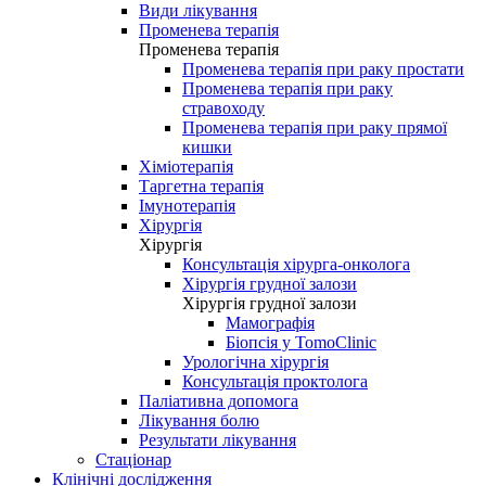
Види лікування
Променева терапія
Променева терапія
Променева терапія при раку простати
Променева терапія при раку
стравоходу
Променева терапія при раку прямої
кишки
Хіміотерапія
Таргетна терапія
Імунотерапія
Хірургія
Хірургія
Консультація хірурга-онколога
Хірургія грудної залози
Хірургія грудної залози
Мамографія
Біопсія у TomoClinic
Урологічна хірургія
Консультація проктолога
Паліативна допомога
Лікування болю
Результати лікування
Стаціонар
Клінічні дослідження