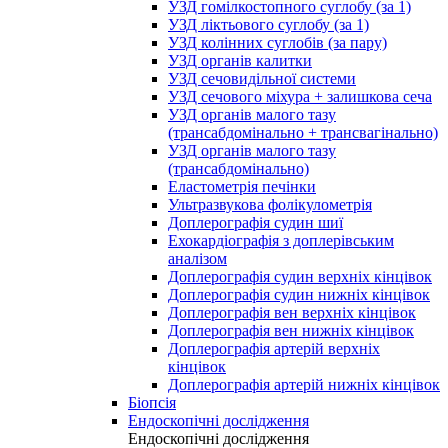
УЗД гомілкостопного суглобу (за 1)
УЗД ліктьового суглобу (за 1)
УЗД колінних суглобів (за пару)
УЗД органів калитки
УЗД сечовидільної системи
УЗД сечового міхура + залишкова сеча
УЗД органів малого тазу
(трансабдомінально + трансвагінально)
УЗД органів малого тазу
(трансабдомінально)
Еластометрія печінки
Ультразвукова фолікулометрія
Доплерографія судин шиї
Ехокардіографія з доплерівським
аналізом
Доплерографія судин верхніх кінцівок
Доплерографія судин нижніх кінцівок
Доплерографія вен верхніх кінцівок
Доплерографія вен нижніх кінцівок
Доплерографія артерій верхніх
кінцівок
Доплерографія артерій нижніх кінцівок
Біопсія
Ендоскопічні дослідження
Ендоскопічні дослідження