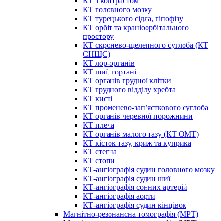
КТ з контрастом
КТ головного мозку
КТ турецького сідла, гіпофізу
КТ орбіт та краніоорбітального
простору
КТ скронево-щелепного суглоба (КТ
СНЩС)
КТ лор-органів
КТ шиї, гортані
КТ органів грудної клітки
КТ грудного відділу хребта
КТ кисті
КТ променево-зап’ясткового суглоба
КТ органів черевної порожнини
КТ плеча
КТ органів малого тазу (КТ ОМТ)
КТ кісток тазу, криж та куприка
КТ стегна
КТ стопи
КТ-ангіографія судин головного мозку
КТ-ангіографія судин шиї
КТ-ангіографія сонних артерій
КТ-ангіографія аорти
КТ-ангіографія судин кінцівок
Магнітно-резонансна томографія (МРТ)