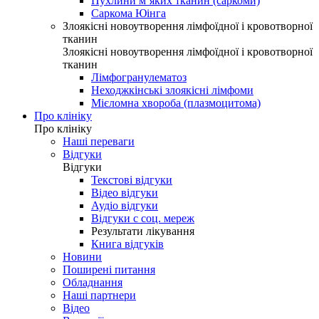
Пухлини м’яких тканин (саркоми)
Саркома Юінга
Злоякісні новоутворення лімфоїдної і кровотворної
тканин
Злоякісні новоутворення лімфоїдної і кровотворної
тканин
Лімфогранулематоз
Неходжкінські злоякісні лімфоми
Мієломна хвороба (плазмоцитома)
Про клініку
Про клініку
Наші переваги
Відгуки
Відгуки
Текстові відгуки
Відео відгуки
Аудіо відгуки
Відгуки с соц. мереж
Результати лікування
Книга відгуків
Новини
Поширені питання
Обладнання
Наші партнери
Відео