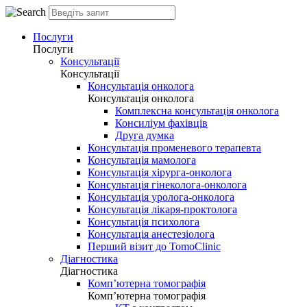
Послуги
Послуги
Консультації
Консультації
Консультація онколога
Консультація онколога
Комплексна консультація онколога
Консиліум фахівців
Друга думка
Консультація променевого терапевта
Консультація мамолога
Консультація хірурга-онколога
Консультація гінеколога-онколога
Консультація уролога-онколога
Консультація лікаря-проктолога
Консультація психолога
Консультація анестезіолога
Перший візит до TomoClinic
Діагностика
Діагностика
Комп’ютерна томографія
Комп’ютерна томографія