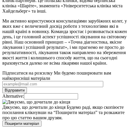
клінік-партнерів. Це польські клініки, відома берлінська
клініка «Шаріте», знаменита «Університетська клініка міста
Хайдельберг» та інші.
Ми активно користуємося консультаціями зарубіжних колег, у
яких вже є величезний досвід роботи з технологіями які в
нашій країні в новинку. Команда зростає і розвивається кожен
день, і це головний аспект успішності лікування на світовому
рівні. Наш основний принцип – «Точна діагностика, якісне
лікування і успішний результат», і ми прагнемо не просто до
результативності, лікування також направлено на збереження
якості життя і колишнього способу життя, що на сьогодні
враховується далеко не всіма лікарями нашої країни.
Підписатися на розсилку
Ми будемо поширювати вам
найкорисніші матеріали
Alternative:
Дякуємо, що дочитали до кінця
Будемо раді, якщо скопіюєте
посилання клікнувши на “Поширити матеріал” та розкажите
про цю статтю вашим друзям.
Поширити матеріал