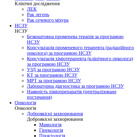
Клінічні дослідження
ЛЕК
Рак легень
Рак сечевого міхура
НСЗУ
НСЗУ
Безкоштовна променева терапія за програмою
НСЗУ
Консультація променевого терапевта (радіаційного
онколога) за програмою НСЗУ
Консультація хіміотерапевта (клінічного онколога)
за програмою НСЗУ
УЗД за програмою НСЗУ
КТ за програмою НСЗУ
МРТ за програмою НСЗУ
Лабораторна діагностика за програмою НСЗУ
Наявність хіміопрепаратів (централізоване
постачання)
Онкологія
Онкологія
Доброякісні захворювання
Доброякісні захворювання
Мамологія
Гінекологія
Проктологія