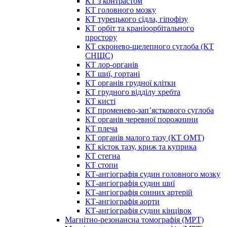
КТ з контрастом
КТ головного мозку
КТ турецького сідла, гіпофізу
КТ орбіт та краніоорбітального
простору
КТ скронево-щелепного суглоба (КТ
СНЩС)
КТ лор-органів
КТ шиї, гортані
КТ органів грудної клітки
КТ грудного відділу хребта
КТ кисті
КТ променево-зап’ясткового суглоба
КТ органів черевної порожнини
КТ плеча
КТ органів малого тазу (КТ ОМТ)
КТ кісток тазу, криж та куприка
КТ стегна
КТ стопи
КТ-ангіографія судин головного мозку
КТ-ангіографія судин шиї
КТ-ангіографія сонних артерій
КТ-ангіографія аорти
КТ-ангіографія судин кінцівок
Магнітно-резонансна томографія (МРТ)