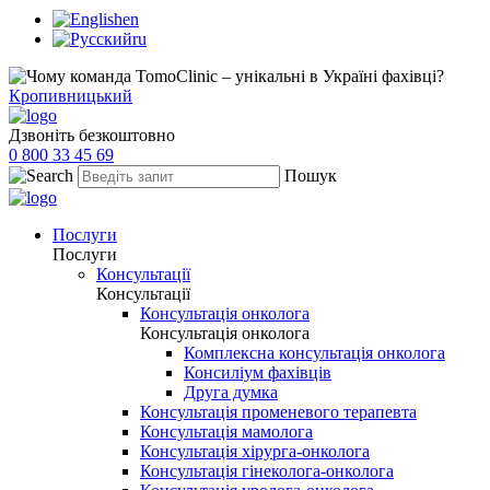
en
ru
Кропивницький
Дзвоніть безкоштовно
0 800 33 45 69
Пошук
Послуги
Послуги
Консультації
Консультації
Консультація онколога
Консультація онколога
Комплексна консультація онколога
Консиліум фахівців
Друга думка
Консультація променевого терапевта
Консультація мамолога
Консультація хірурга-онколога
Консультація гінеколога-онколога