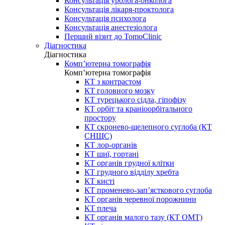
Консультація уролога-онколога
Консультація лікаря-проктолога
Консультація психолога
Консультація анестезіолога
Перший візит до TomoClinic
Діагностика
Діагностика
Комп’ютерна томографія
Комп’ютерна томографія
КТ з контрастом
КТ головного мозку
КТ турецького сідла, гіпофізу
КТ орбіт та краніоорбітального
простору
КТ скронево-щелепного суглоба (КТ
СНЩС)
КТ лор-органів
КТ шиї, гортані
КТ органів грудної клітки
КТ грудного відділу хребта
КТ кисті
КТ променево-зап’ясткового суглоба
КТ органів черевної порожнини
КТ плеча
КТ органів малого тазу (КТ ОМТ)