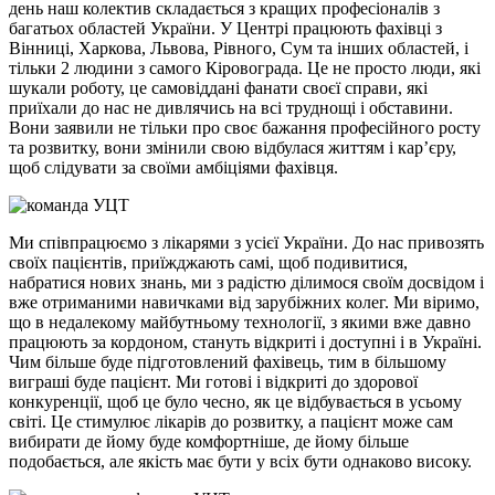
день наш колектив складається з кращих професіоналів з
багатьох областей України. У Центрі працюють фахівці з
Вінниці, Харкова, Львова, Рівного, Сум та інших областей, і
тільки 2 людини з самого Кіровограда. Це не просто люди, які
шукали роботу, це самовіддані фанати своєї справи, які
приїхали до нас не дивлячись на всі труднощі і обставини.
Вони заявили не тільки про своє бажання професійного росту
та розвитку, вони змінили свою відбулася життям і кар’єру,
щоб слідувати за своїми амбіціями фахівця.
Ми співпрацюємо з лікарями з усієї України. До нас привозять
своїх пацієнтів, приїжджають самі, щоб подивитися,
набратися нових знань, ми з радістю ділимося своїм досвідом і
вже отриманими навичками від зарубіжних колег. Ми віримо,
що в недалекому майбутньому технології, з якими вже давно
працюють за кордоном, стануть відкриті і доступні і в Україні.
Чим більше буде підготовлений фахівець, тим в більшому
виграші буде пацієнт. Ми готові і відкриті до здорової
конкуренції, щоб це було чесно, як це відбувається в усьому
світі. Це стимулює лікарів до розвитку, а пацієнт може сам
вибирати де йому буде комфортніше, де йому більше
подобається, але якість має бути у всіх бути однаково високу.