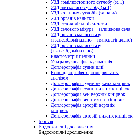
УЗД гомілкостопного суглобу (за 1)
УЗД ліктьового суглобу (за 1)
УЗД колінних суглобів (за пару)
УЗД органів калитки
УЗД сечовидільної системи
УЗД сечового міхура + залишкова сеча
УЗД органів малого тазу
(трансабдомінально + трансвагінально)
УЗД органів малого тазу
(трансабдомінально)
Еластометрія печінки
Ультразвукова фолікулометрія
Доплерографія судин шиї
Ехокардіографія з доплерівським
аналізом
Доплерографія судин верхніх кінцівок
Доплерографія судин нижніх кінцівок
Доплерографія вен верхніх кінцівок
Доплерографія вен нижніх кінцівок
Доплерографія артерій верхніх
кінцівок
Доплерографія артерій нижніх кінцівок
Біопсія
Ендоскопічні дослідження
Ендоскопічні дослідження