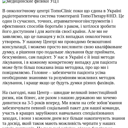
В онкологічному центрі TomoClinic поки що єдина в Україні
радіотерапевтична система томотерапіі TomoTherapy®HD. Це
один із сучасних, точних, атравматичногоінструментів і
ефективних способів боротьби з раком, і хотілося зробити
його доступним і для жителів своєї країни. Але ми не
заявляємо, що це панацея у всіх випадках онкологічних
утворень. У нашому Центрі ми проводимо безкоштовні
консультації, і можемо просто висловити свою кваліфіковане
думку, а рішення про подальше лікування буде приймати,
безсумнівно, сам пацієнт. У нас в Україні є й інші методи
лікування, і в кожному конкретному випадку для пацієнта
може бути більш показана інша методика, про що ми і
повідомляємо. Головне – забезпечити пацієнта усіма
необхідними знаннями та розумінням можливих методик
лікування, і краще якщо це будуть думки різних фахівців.
На сьогодні, наш Центр – швидше великий інвестиційний
ризик, ніж бізнес, але разом з нашою державою ми хочемо
дивитися на 3-5 років вперед. Ми взяли на себе зобов’язання
забезпечувати певний соціальний пакет для нашої команди,
участь в кращих зарубіжних навчальних спеціалізованих
заходах, і вони з кожним днем ​​все більше накопичують знання
та досвід, який також мають можливість черпати у наших