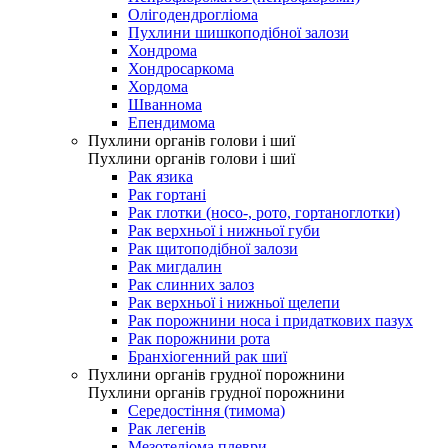
Олігодендрогліома
Пухлини шишкоподібної залози
Хондрома
Хондросаркома
Хордома
Шваннома
Епендимома
Пухлини органів голови і шиї
Пухлини органів голови і шиї
Рак язика
Рак гортані
Рак глотки (носо-, рото, гортаноглотки)
Рак верхньої і нижньої губи
Рак щитоподібної залози
Рак мигдалин
Рак слинних залоз
Рак верхньої і нижньої щелепи
Рак порожнини носа і придаткових пазух
Рак порожнини рота
Бранхіогенний рак шиї
Пухлини органів грудної порожнини
Пухлини органів грудної порожнини
Середостіння (тимома)
Рак легенів
Мезотеліома плеври