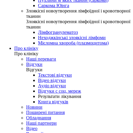
Пухлини м’яких тканин (саркоми)
Саркома Юінга
Злоякісні новоутворення лімфоїдної і кровотворної
тканин
Злоякісні новоутворення лімфоїдної і кровотворної
тканин
Лімфогранулематоз
Неходжкінські злоякісні лімфоми
Мієломна хвороба (плазмоцитома)
Про клініку
Про клініку
Наші переваги
Відгуки
Відгуки
Текстові відгуки
Відео відгуки
Аудіо відгуки
Відгуки с соц. мереж
Результати лікування
Книга відгуків
Новини
Поширені питання
Обладнання
Наші партнери
Відео