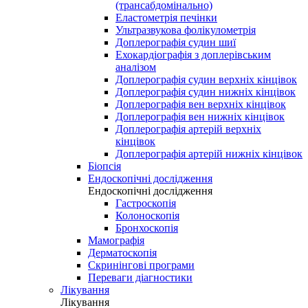
(трансабдомінально)
Еластометрія печінки
Ультразвукова фолікулометрія
Доплерографія судин шиї
Ехокардіографія з доплерівським
аналізом
Доплерографія судин верхніх кінцівок
Доплерографія судин нижніх кінцівок
Доплерографія вен верхніх кінцівок
Доплерографія вен нижніх кінцівок
Доплерографія артерій верхніх
кінцівок
Доплерографія артерій нижніх кінцівок
Біопсія
Ендоскопічні дослідження
Ендоскопічні дослідження
Гастроскопія
Колоноскопія
Бронхоскопія
Мамографія
Дерматоскопія
Скринінгові програми
Переваги діагностики
Лікування
Лікування