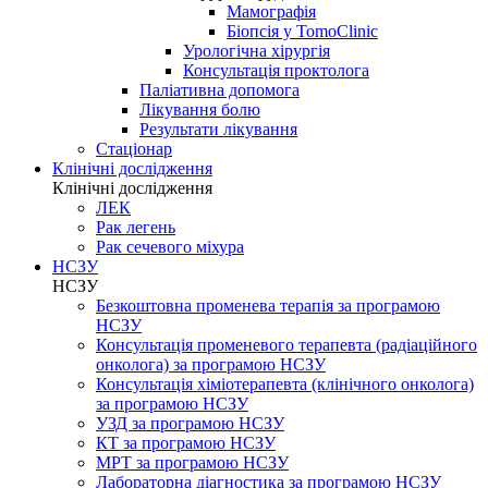
Мамографія
Біопсія у TomoClinic
Урологічна хірургія
Консультація проктолога
Паліативна допомога
Лікування болю
Результати лікування
Стаціонар
Клінічні дослідження
Клінічні дослідження
ЛЕК
Рак легень
Рак сечевого міхура
НСЗУ
НСЗУ
Безкоштовна променева терапія за програмою
НСЗУ
Консультація променевого терапевта (радіаційного
онколога) за програмою НСЗУ
Консультація хіміотерапевта (клінічного онколога)
за програмою НСЗУ
УЗД за програмою НСЗУ
КТ за програмою НСЗУ
МРТ за програмою НСЗУ
Лабораторна діагностика за програмою НСЗУ