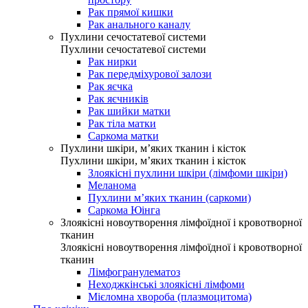
Рак прямої кишки
Рак анального каналу
Пухлини сечостатевої системи
Пухлини сечостатевої системи
Рак нирки
Рак передміхурової залози
Рак яєчка
Рак яєчників
Рак шийки матки
Рак тіла матки
Саркома матки
Пухлини шкіри, м’яких тканин і кісток
Пухлини шкіри, м’яких тканин і кісток
Злоякісні пухлини шкіри (лімфоми шкіри)
Меланома
Пухлини м’яких тканин (саркоми)
Саркома Юінга
Злоякісні новоутворення лімфоїдної і кровотворної
тканин
Злоякісні новоутворення лімфоїдної і кровотворної
тканин
Лімфогранулематоз
Неходжкінські злоякісні лімфоми
Мієломна хвороба (плазмоцитома)