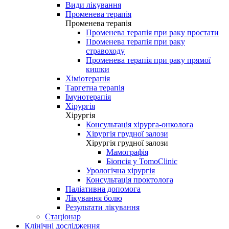
Види лікування
Променева терапія
Променева терапія
Променева терапія при раку простати
Променева терапія при раку
стравоходу
Променева терапія при раку прямої
кишки
Хіміотерапія
Таргетна терапія
Імунотерапія
Хірургія
Хірургія
Консультація хірурга-онколога
Хірургія грудної залози
Хірургія грудної залози
Мамографія
Біопсія у TomoClinic
Урологічна хірургія
Консультація проктолога
Паліативна допомога
Лікування болю
Результати лікування
Стаціонар
Клінічні дослідження