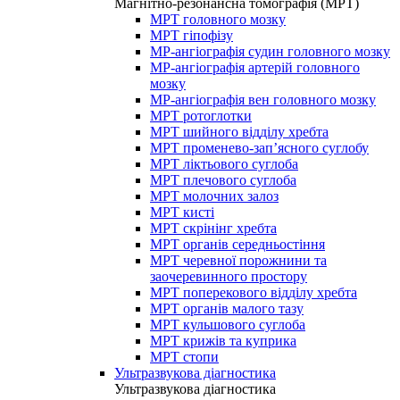
Магнітно-резонансна томографія (МРТ)
МРТ головного мозку
МРТ гіпофізу
МР-ангіографія судин головного мозку
МР-ангіографія артерій головного
мозку
МР-ангіографія вен головного мозку
МРТ ротоглотки
МРТ шийного відділу хребта
МРТ променево-зап’ясного суглобу
МРТ ліктьового суглоба
МРТ плечового суглоба
МРТ молочних залоз
МРТ кисті
МРТ скрінінг хребта
МРТ органів середньостіння
МРТ черевної порожнини та
заочеревинного простору
МРТ поперекового відділу хребта
МРТ органів малого тазу
МРТ кульшового суглоба
МРТ крижів та куприка
МРТ стопи
Ультразвукова діагностика
Ультразвукова діагностика