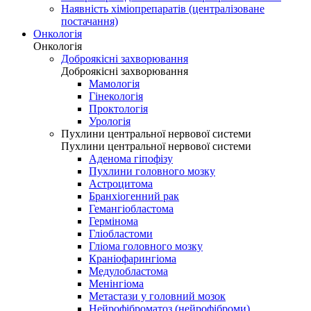
Наявність хіміопрепаратів (централізоване
постачання)
Онкологія
Онкологія
Доброякісні захворювання
Доброякісні захворювання
Мамологія
Гінекологія
Проктологія
Урологія
Пухлини центральної нервової системи
Пухлини центральної нервової системи
Аденома гіпофізу
Пухлини головного мозку
Астроцитома
Бранхіогенний рак
Гемангіобластома
Гермінома
Гліобластоми
Гліома головного мозку
Краніофарингіома
Медулобластома
Менінгіома
Метастази у головний мозок
Нейрофіброматоз (нейрофіброми)