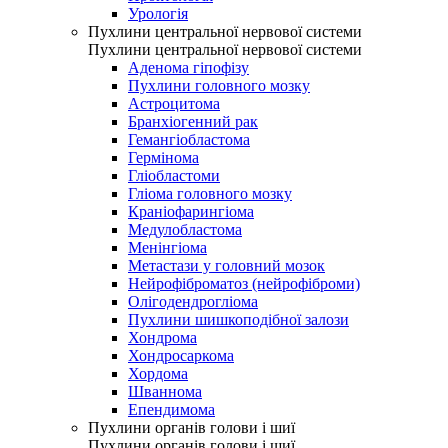
Урологія
Пухлини центральної нервової системи
Пухлини центральної нервової системи
Аденома гіпофізу
Пухлини головного мозку
Астроцитома
Бранхіогенний рак
Гемангіобластома
Гермінома
Гліобластоми
Гліома головного мозку
Краніофарингіома
Медулобластома
Менінгіома
Метастази у головний мозок
Нейрофіброматоз (нейрофіброми)
Олігодендрогліома
Пухлини шишкоподібної залози
Хондрома
Хондросаркома
Хордома
Шваннома
Епендимома
Пухлини органів голови і шиї
Пухлини органів голови і шиї