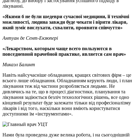
діагнозу, до вибору і застосування успішного підходу в
лікуванні.
«Якими б не були шедеври сучасної медицини, її технічні
можливості, людина завжди буде чекати і вірити лікаря,
який зуміє вислухати, схвалити, проявити співчуття»
Антуан де Сент-Екзюпері
«Лекарством, которым чаще всего пользуются в
повседневной врачебной практике, является сам врач»
Микаэл Балинт
Навіть найсучасніше обладнання, кращих світових фірм – це
всього лише обладнання. Обладнанням керують люди, і план
лікування теж від частини розробляється людьми. Не
дивлячись на те, що в процесі діагностики, планування та
лікування задіюється безліч технологічних рішень, все одно
кінцевий результат буде залежати тільки від професіоналізму
лікарів і від того, наскільки вони вміють користуватися
доступними їм «інструментами».
Нами була проведена дуже велика робота, і на сьогоднішній