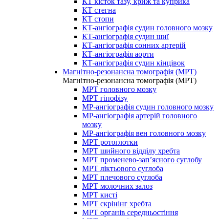
КТ кісток тазу, криж та куприка
КТ стегна
КТ стопи
КТ-ангіографія судин головного мозку
КТ-ангіографія судин шиї
КТ-ангіографія сонних артерій
КТ-ангіографія аорти
КТ-ангіографія судин кінцівок
Магнітно-резонансна томографія (МРТ)
Магнітно-резонансна томографія (МРТ)
МРТ головного мозку
МРТ гіпофізу
МР-ангіографія судин головного мозку
МР-ангіографія артерій головного
мозку
МР-ангіографія вен головного мозку
МРТ ротоглотки
МРТ шийного відділу хребта
МРТ променево-зап’ясного суглобу
МРТ ліктьового суглоба
МРТ плечового суглоба
МРТ молочних залоз
МРТ кисті
МРТ скрінінг хребта
МРТ органів середньостіння