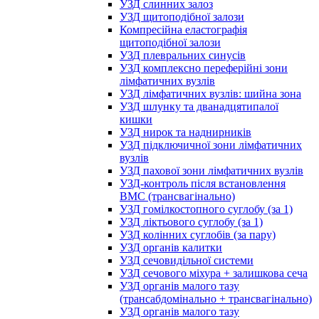
УЗД слинних залоз
УЗД щитоподібної залози
Компресійна еластографія
щитоподібної залози
УЗД плевральних синусів
УЗД комплексно переферійні зони
лімфатичних вузлів
УЗД лімфатичних вузлів: шийна зона
УЗД шлунку та дванадцятипалої
кишки
УЗД нирок та наднирників
УЗД підключичної зони лімфатичних
вузлів
УЗД пахової зони лімфатичних вузлів
УЗД-контроль після встановлення
ВМС (трансвагінально)
УЗД гомілкостопного суглобу (за 1)
УЗД ліктьового суглобу (за 1)
УЗД колінних суглобів (за пару)
УЗД органів калитки
УЗД сечовидільної системи
УЗД сечового міхура + залишкова сеча
УЗД органів малого тазу
(трансабдомінально + трансвагінально)
УЗД органів малого тазу