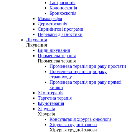
Гастроскопія
Колоноскопія
Бронхоскопія
Мамографія
Дерматоскопія
Скринінгові програми
Переваги діагностики
Лікування
Лікування
Види лікування
Променева терапія
Променева терапія
Променева терапія при раку простати
Променева терапія при раку
стравоходу
Променева терапія при раку прямої
кишки
Хіміотерапія
Таргетна терапія
Імунотерапія
Хірургія
Хірургія
Консультація хірурга-онколога
Хірургія грудної залози
Хірургія грудної залози