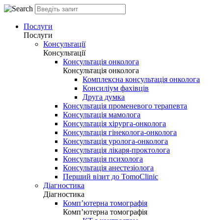
Послуги
Послуги
Консультації
Консультації
Консультація онколога
Консультація онколога
Комплексна консультація онколога
Консиліум фахівців
Друга думка
Консультація променевого терапевта
Консультація мамолога
Консультація хірурга-онколога
Консультація гінеколога-онколога
Консультація уролога-онколога
Консультація лікаря-проктолога
Консультація психолога
Консультація анестезіолога
Перший візит до TomoClinic
Діагностика
Діагностика
Комп’ютерна томографія
Комп’ютерна томографія