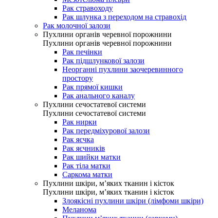
Рак стравоходу
Рак шлунка з переходом на стравохід
Рак молочної залози
Пухлини органів черевної порожнини
Пухлини органів черевної порожнини
Рак печінки
Рак підшлункової залози
Неорганні пухлини заочеревинного
простору
Рак прямої кишки
Рак анального каналу
Пухлини сечостатевої системи
Пухлини сечостатевої системи
Рак нирки
Рак передміхурової залози
Рак яєчка
Рак яєчників
Рак шийки матки
Рак тіла матки
Саркома матки
Пухлини шкіри, м’яких тканин і кісток
Пухлини шкіри, м’яких тканин і кісток
Злоякісні пухлини шкіри (лімфоми шкіри)
Меланома