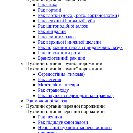
Рак язика
Рак гортані
Рак глотки (носо-, рото, гортаноглотки)
Рак верхньої і нижньої губи
Рак щитоподібної залози
Рак мигдалин
Рак слинних залоз
Рак верхньої і нижньої щелепи
Рак порожнини носа і придаткових пазух
Рак порожнини рота
Бранхіогенний рак шиї
Пухлини органів грудної порожнини
Пухлини органів грудної порожнини
Середостіння (тимома)
Рак легенів
Мезотеліома плеври
Рак стравоходу
Рак шлунка з переходом на стравохід
Рак молочної залози
Пухлини органів черевної порожнини
Пухлини органів черевної порожнини
Рак печінки
Рак підшлункової залози
Неорганні пухлини заочеревинного
простору