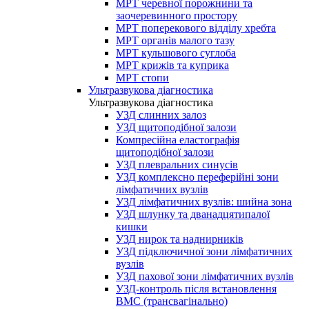
МРТ черевної порожнини та
заочеревинного простору
МРТ поперекового відділу хребта
МРТ органів малого тазу
МРТ кульшового суглоба
МРТ крижів та куприка
МРТ стопи
Ультразвукова діагностика
Ультразвукова діагностика
УЗД слинних залоз
УЗД щитоподібної залози
Компресійна еластографія
щитоподібної залози
УЗД плевральних синусів
УЗД комплексно переферійні зони
лімфатичних вузлів
УЗД лімфатичних вузлів: шийна зона
УЗД шлунку та дванадцятипалої
кишки
УЗД нирок та наднирників
УЗД підключичної зони лімфатичних
вузлів
УЗД пахової зони лімфатичних вузлів
УЗД-контроль після встановлення
ВМС (трансвагінально)