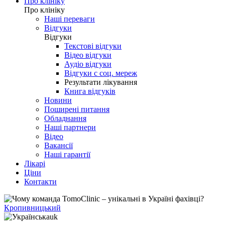
Про клініку
Про клініку
Наші переваги
Відгуки
Відгуки
Текстові відгуки
Відео відгуки
Аудіо відгуки
Відгуки с соц. мереж
Результати лікування
Книга відгуків
Новини
Поширені питання
Обладнання
Наші партнери
Відео
Вакансії
Наші гарантії
Лікарі
Ціни
Контакти
Кропивницький
uk