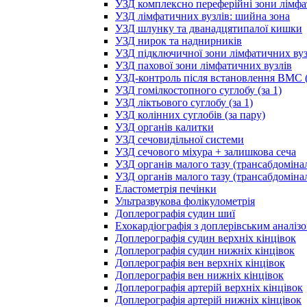
УЗД комплексно переферійні зони лімфа
УЗД лімфатичних вузлів: шийна зона
УЗД шлунку та дванадцятипалої кишки
УЗД нирок та наднирників
УЗД підключичної зони лімфатичних вуз
УЗД пахової зони лімфатичних вузлів
УЗД-контроль після встановлення ВМС (
УЗД гомілкостопного суглобу (за 1)
УЗД ліктьового суглобу (за 1)
УЗД колінних суглобів (за пару)
УЗД органів калитки
УЗД сечовидільної системи
УЗД сечового міхура + залишкова сеча
УЗД органів малого тазу (трансабдоміна
УЗД органів малого тазу (трансабдоміна
Еластометрія печінки
Ультразвукова фолікулометрія
Доплерографія судин шиї
Ехокардіографія з доплерівським аналіз
Доплерографія судин верхніх кінцівок
Доплерографія судин нижніх кінцівок
Доплерографія вен верхніх кінцівок
Доплерографія вен нижніх кінцівок
Доплерографія артерій верхніх кінцівок
Доплерографія артерій нижніх кінцівок