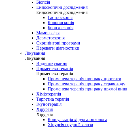
Біопсія
Ендоскопічні дослідження
Ендоскопічні дослідження
Гастроскопія
Колоноскопія
Бронхоскопія
Мамографія
Дерматоскопія
Скринінгові програми
Переваги діагностики
Лікування
Лікування
Види лікування
Променева терапія
Променева терапія
Променева терапія при раку простати
Променева терапія при раку стравоходу
Променева терапія при раку прямої киш
Хіміотерапія
Таргетна терапія
Імунотерапія
Хірургія
Хірургія
Консультація хірурга-онколога
Хірургія грудної залози