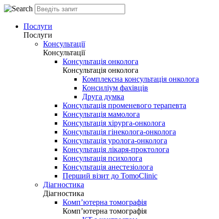
Послуги
Послуги
Консультації
Консультації
Консультація онколога
Консультація онколога
Комплексна консультація онколога
Консиліум фахівців
Друга думка
Консультація променевого терапевта
Консультація мамолога
Консультація хірурга-онколога
Консультація гінеколога-онколога
Консультація уролога-онколога
Консультація лікаря-проктолога
Консультація психолога
Консультація анестезіолога
Перший візит до TomoClinic
Діагностика
Діагностика
Комп’ютерна томографія
Комп’ютерна томографія