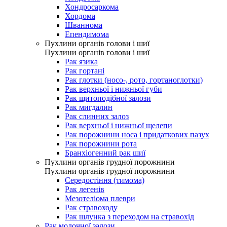
Хондросаркома
Хордома
Шваннома
Епендимома
Пухлини органів голови і шиї
Пухлини органів голови і шиї
Рак язика
Рак гортані
Рак глотки (носо-, рото, гортаноглотки)
Рак верхньої і нижньої губи
Рак щитоподібної залози
Рак мигдалин
Рак слинних залоз
Рак верхньої і нижньої щелепи
Рак порожнини носа і придаткових пазух
Рак порожнини рота
Бранхіогенний рак шиї
Пухлини органів грудної порожнини
Пухлини органів грудної порожнини
Середостіння (тимома)
Рак легенів
Мезотеліома плеври
Рак стравоходу
Рак шлунка з переходом на стравохід
Рак молочної залози