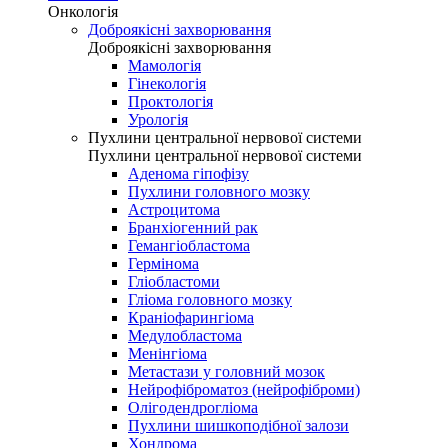
Онкологія
Доброякісні захворювання
Доброякісні захворювання
Мамологія
Гінекологія
Проктологія
Урологія
Пухлини центральної нервової системи
Пухлини центральної нервової системи
Аденома гіпофізу
Пухлини головного мозку
Астроцитома
Бранхіогенний рак
Гемангіобластома
Гермінома
Гліобластоми
Гліома головного мозку
Краніофарингіома
Медулобластома
Менінгіома
Метастази у головний мозок
Нейрофіброматоз (нейрофіброми)
Олігодендрогліома
Пухлини шишкоподібної залози
Хондрома