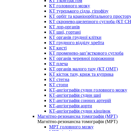
КТ з контрастом
КТ головного мозку
КТ турецького сідла, гіпофізу
КТ орбіт та краніоорбітального простор
КТ скронево-щелепного суглоба (КТ 
КТ лор-органів
КТ шиї, гортані
КТ органів грудної клітки
КТ грудного відділу хребта
КТ кисті
КТ променево-зап’ясткового суглоба
КТ органів черевної порожнини
КТ плеча
КТ органів малого тазу (КТ ОМТ)
КТ кісток тазу, криж та куприка
КТ стегна
КТ стопи
КТ-ангіографія судин головного мозку
КТ-ангіографія судин шиї
КТ-ангіографія сонних артерій
КТ-ангіографія аорти
КТ-ангіографія судин кінцівок
Магнітно-резонансна томографія (МРТ)
Магнітно-резонансна томографія (МРТ)
МРТ головного мозку