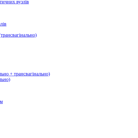
тичних вузлів
лів
трансвагінально)
льно + трансвагінально)
льно)
ом