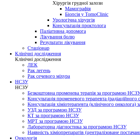
Хірургія грудної залози
Мамографія
Біопсія у TomoClinic
Урологічна хірургія
Консультація проктолога
Паліативна допомога
Лікування болю
Результати лікування
Стаціонар
Клінічні дослідження
Клінічні дослідження
ЛЕК
Рак легень
Рак сечевого міхура
НСЗУ
НСЗУ
Безкоштовна променева терапія за програмою НСЗ
Консультація променевого терапевта (радіаційного
Консультація хіміотерапевта (клінічного онколога)
УЗД за програмою НСЗУ
КТ за програмою НСЗУ
МРТ за програмою НСЗУ
Лабораторна діагностика за програмою НСЗУ
Наявність хіміопрепаратів (централізоване постачан
Онкологія