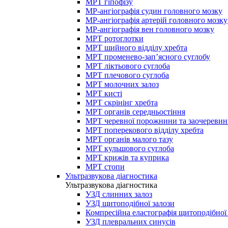
МРТ гіпофізу
МР-ангіографія судин головного мозку
МР-ангіографія артерій головного мозку
МР-ангіографія вен головного мозку
МРТ ротоглотки
МРТ шийного відділу хребта
МРТ променево-зап’ясного суглобу
МРТ ліктьового суглоба
МРТ плечового суглоба
МРТ молочних залоз
МРТ кисті
МРТ скрінінг хребта
МРТ органів середньостіння
МРТ черевної порожнини та заочеревин
МРТ поперекового відділу хребта
МРТ органів малого тазу
МРТ кульшового суглоба
МРТ крижів та куприка
МРТ стопи
Ультразвукова діагностика
Ультразвукова діагностика
УЗД слинних залоз
УЗД щитоподібної залози
Компресійна еластографія щитоподібної
УЗД плевральних синусів