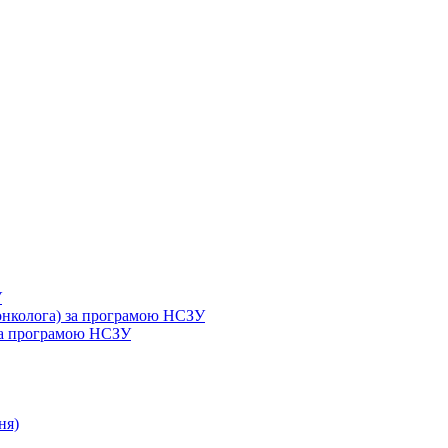
У
 онколога) за програмою НСЗУ
 за програмою НСЗУ
ня)