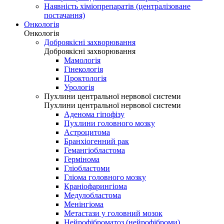
Наявність хіміопрепаратів (централізоване
постачання)
Онкологія
Онкологія
Доброякісні захворювання
Доброякісні захворювання
Мамологія
Гінекологія
Проктологія
Урологія
Пухлини центральної нервової системи
Пухлини центральної нервової системи
Аденома гіпофізу
Пухлини головного мозку
Астроцитома
Бранхіогенний рак
Гемангіобластома
Гермінома
Гліобластоми
Гліома головного мозку
Краніофарингіома
Медулобластома
Менінгіома
Метастази у головний мозок
Нейрофіброматоз (нейрофіброми)