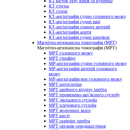
КТ кісток тазу, криж та куприка
КТ стегна
КТ стопи
КТ-ангіографія судин головного мозку
КТ-ангіографія судин шиї
КТ-ангіографія сонних артерій
КТ-ангіографія аорти
КТ-ангіографія судин кінцівок
Магнітно-резонансна томографія (МРТ)
Магнітно-резонансна томографія (МРТ)
МРТ головного мозку
МРТ гіпофізу
МР-ангіографія судин головного мозку
МР-ангіографія артерій головного
мозку
МР-ангіографія вен головного мозку
МРТ ротоглотки
МРТ шийного відділу хребта
МРТ променево-зап’ясного суглобу
МРТ ліктьового суглоба
МРТ плечового суглоба
МРТ молочних залоз
МРТ кисті
МРТ скрінінг хребта
МРТ органів середньостіння