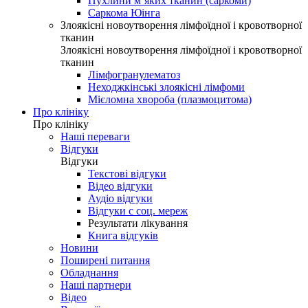
Пухлини м’яких тканин (саркоми)
Саркома Юінга
Злоякісні новоутворення лімфоїдної і кровотворної
тканин
Злоякісні новоутворення лімфоїдної і кровотворної
тканин
Лімфогранулематоз
Неходжкінські злоякісні лімфоми
Мієломна хвороба (плазмоцитома)
Про клініку
Про клініку
Наші переваги
Відгуки
Відгуки
Текстові відгуки
Відео відгуки
Аудіо відгуки
Відгуки с соц. мереж
Результати лікування
Книга відгуків
Новини
Поширені питання
Обладнання
Наші партнери
Відео