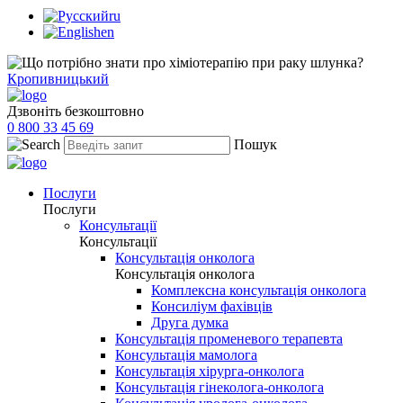
ru
en
Кропивницький
Дзвоніть безкоштовно
0 800 33 45 69
Пошук
Послуги
Послуги
Консультації
Консультації
Консультація онколога
Консультація онколога
Комплексна консультація онколога
Консиліум фахівців
Друга думка
Консультація променевого терапевта
Консультація мамолога
Консультація хірурга-онколога
Консультація гінеколога-онколога