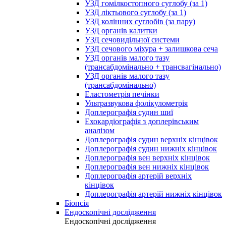
УЗД гомілкостопного суглобу (за 1)
УЗД ліктьового суглобу (за 1)
УЗД колінних суглобів (за пару)
УЗД органів калитки
УЗД сечовидільної системи
УЗД сечового міхура + залишкова сеча
УЗД органів малого тазу
(трансабдомінально + трансвагінально)
УЗД органів малого тазу
(трансабдомінально)
Еластометрія печінки
Ультразвукова фолікулометрія
Доплерографія судин шиї
Ехокардіографія з доплерівським
аналізом
Доплерографія судин верхніх кінцівок
Доплерографія судин нижніх кінцівок
Доплерографія вен верхніх кінцівок
Доплерографія вен нижніх кінцівок
Доплерографія артерій верхніх
кінцівок
Доплерографія артерій нижніх кінцівок
Біопсія
Ендоскопічні дослідження
Ендоскопічні дослідження