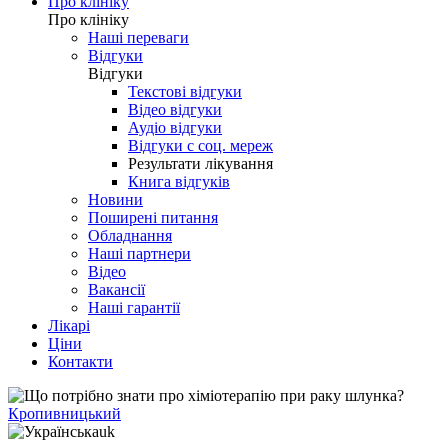
Про клініку
Про клініку
Наші переваги
Відгуки
Відгуки
Текстові відгуки
Відео відгуки
Аудіо відгуки
Відгуки с соц. мереж
Результати лікування
Книга відгуків
Новини
Поширені питання
Обладнання
Наші партнери
Відео
Вакансії
Наші гарантії
Лікарі
Ціни
Контакти
Кропивницький
uk