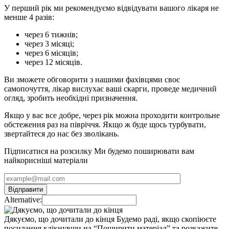
У перший рік ми рекомендуємо відвідувати вашого лікаря не
менше 4 разів:
через 6 тижнів;
через 3 місяці;
через 6 місяців;
через 12 місяців.
Ви зможете обговорити з нашими фахівцями своє
самопочуття, лікар вислухає ваші скарги, проведе медичний
огляд, зробить необхідні призначення.
Якщо у вас все добре, через рік можна проходити контрольне
обстеження раз на півріччя. Якщо ж буде щось турбувати,
звертайтеся до нас без зволікань.
Підписатися на розсилку
Ми будемо поширювати вам
найкорисніші матеріали
Alternative:
Дякуємо, що дочитали до кінця
Будемо раді, якщо скопіюєте
посилання клікнувши на “Поширити матеріал” та розкажите