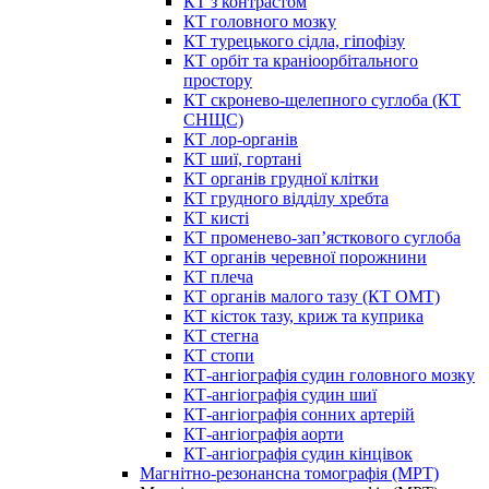
КТ з контрастом
КТ головного мозку
КТ турецького сідла, гіпофізу
КТ орбіт та краніоорбітального
простору
КТ скронево-щелепного суглоба (КТ
СНЩС)
КТ лор-органів
КТ шиї, гортані
КТ органів грудної клітки
КТ грудного відділу хребта
КТ кисті
КТ променево-зап’ясткового суглоба
КТ органів черевної порожнини
КТ плеча
КТ органів малого тазу (КТ ОМТ)
КТ кісток тазу, криж та куприка
КТ стегна
КТ стопи
КТ-ангіографія судин головного мозку
КТ-ангіографія судин шиї
КТ-ангіографія сонних артерій
КТ-ангіографія аорти
КТ-ангіографія судин кінцівок
Магнітно-резонансна томографія (МРТ)