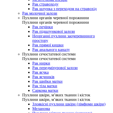
Рак стравоходу
Рак шлунка з переходом на стравохід
Рак молочної залози
Пухлини органів черевної порожнини
Пухлини органів черевної порожнини
Рак печінки
Рак підшлункової залози
Неорганні пухлини заочеревинного
простору
Рак прямої кишки
Рак анального каналу
Пухлини сечостатевої системи
Пухлини сечостатевої системи
Рак нирки
Рак передміхурової залози
Рак яєчка
Рак яєчників
Рак шийки матки
Рак тіла матки
Саркома матки
Пухлини шкіри, м’яких тканин і кісток
Пухлини шкіри, м’яких тканин і кісток
Злоякісні пухлини шкіри (лімфоми шкіри)
Меланома