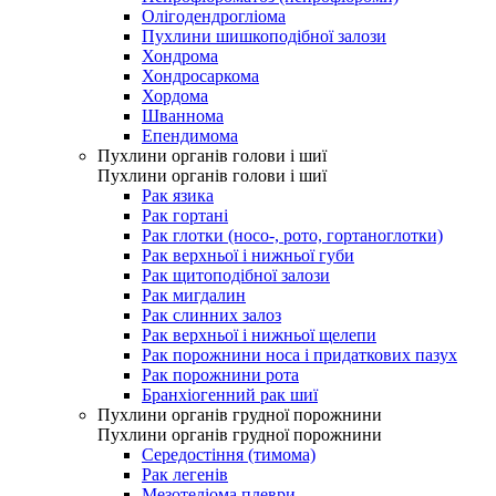
Олігодендрогліома
Пухлини шишкоподібної залози
Хондрома
Хондросаркома
Хордома
Шваннома
Епендимома
Пухлини органів голови і шиї
Пухлини органів голови і шиї
Рак язика
Рак гортані
Рак глотки (носо-, рото, гортаноглотки)
Рак верхньої і нижньої губи
Рак щитоподібної залози
Рак мигдалин
Рак слинних залоз
Рак верхньої і нижньої щелепи
Рак порожнини носа і придаткових пазух
Рак порожнини рота
Бранхіогенний рак шиї
Пухлини органів грудної порожнини
Пухлини органів грудної порожнини
Середостіння (тимома)
Рак легенів
Мезотеліома плеври