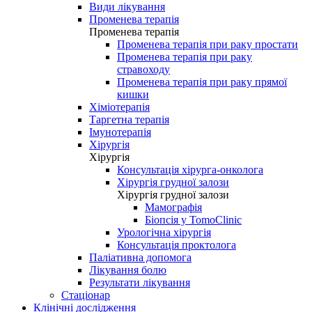
Види лікування
Променева терапія
Променева терапія
Променева терапія при раку простати
Променева терапія при раку
стравоходу
Променева терапія при раку прямої
кишки
Хіміотерапія
Таргетна терапія
Імунотерапія
Хірургія
Хірургія
Консультація хірурга-онколога
Хірургія грудної залози
Хірургія грудної залози
Мамографія
Біопсія у TomoClinic
Урологічна хірургія
Консультація проктолога
Паліативна допомога
Лікування болю
Результати лікування
Стаціонар
Клінічні дослідження