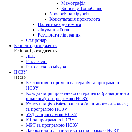
Мамографія
Біопсія у TomoClinic
Урологічна хірургія
Консультація проктолога
Паліативна допомога
Лікування болю
Результати лікування
Стаціонар
Клінічні дослідження
Клінічні дослідження
ЛЕК
Рак легень
Рак сечевого міхура
НСЗУ
НСЗУ
Безкоштовна променева терапія за програмою
НСЗУ
Консультація променевого терапевта (радіаційного
онколога) за програмою НСЗУ
Консультація хіміотерапевта (клінічного онколога)
за програмою НСЗУ
УЗД за програмою НСЗУ
КТ за програмою НСЗУ
МРТ за програмою НСЗУ
Лабораторна діагностика за програмою НСЗУ