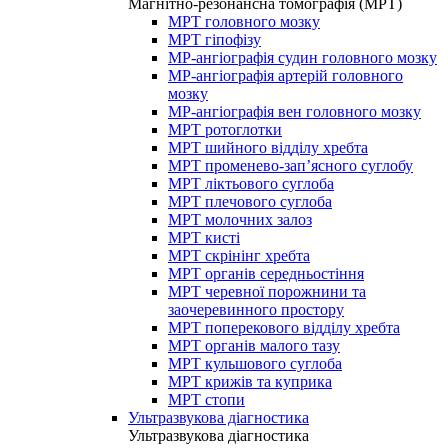
Магнітно-резонансна томографія (МРТ)
МРТ головного мозку
МРТ гіпофізу
МР-ангіографія судин головного мозку
МР-ангіографія артерій головного
мозку
МР-ангіографія вен головного мозку
МРТ ротоглотки
МРТ шийного відділу хребта
МРТ променево-зап’ясного суглобу
МРТ ліктьового суглоба
МРТ плечового суглоба
МРТ молочних залоз
МРТ кисті
МРТ скрінінг хребта
МРТ органів середньостіння
МРТ черевної порожнини та
заочеревинного простору
МРТ поперекового відділу хребта
МРТ органів малого тазу
МРТ кульшового суглоба
МРТ крижів та куприка
МРТ стопи
Ультразвукова діагностика
Ультразвукова діагностика