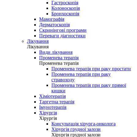
Гастроскопія
Колоноскопія
Бронхоскопія
Мамографія
Дерматоскопія
Скринінгові програми
Переваги діагностики
Лікування
Лікування
Види лікування
Променева терапія
Променева терапія
Променева терапія при раку простати
Променева терапія при раку
стравоходу
Променева терапія при раку прямої
кишки
Хіміотерапія
Таргетна терапія
Імунотерапія
Хірургія
Хірургія
Консультація хірурга-онколога
Хірургія грудної залози
Хірургія грудної залози