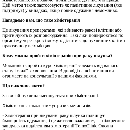
Цей метод також застосовують як паліативне лікування (яке
підтримує) у випадках, якщо повне одужання неможливо.
Нагадаємо вам, що таке хіміотерапія
Це лікування препаратами, які вбивають ракові клітини або
пригнічують їх розповсюдження. Такі ліки поширюються по
організму через кров і можуть дістатися до пухлинних клітин
практично у всіх місцях.
Кому можна пройти хіміотерапію при раку шлунка?
Можливість пройти курс хіміотерапії залежить від вашого
стану і стадії захворювання. Відповіді на всі питання ви
отримаєте на консультації з нашими фахівцями.
Що важливо знати?
Зазвичай пухлина зменшується при хіміотерапії.
Хіміотерапія також знижує ризик метастазів.
«Хіміотерапія при лікуванні раку шлунка підвищує
ймовірність одужання, і це життєво важливо», — підкреслює
завідувачка відділенням хіміотерапії TomoClinic Оксана