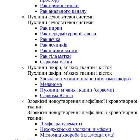
Рак прямої кишки
Рак анального каналу
Пухлини сечостатевої системи
Пухлини сечостатевої системи
Рак нирки
Рак передміхурової залози
Рак яєчка
Рак яєчників
Рак шийки матки
Рак тіла матки
Саркома матки
Пухлини шкіри, м’яких тканин і кісток
Пухлини шкіри, м’яких тканин і кісток
Злоякісні пухлини шкіри (лімфоми шкіри)
Меланома
Пухлини м’яких тканин (саркоми)
Саркома Юінга
Злоякісні новоутворення лімфоїдної і кровотворної
тканин
Злоякісні новоутворення лімфоїдної і кровотворної
тканин
Лімфогранулематоз
Неходжкінські злоякісні лімфоми
Мієломна хвороба (плазмоцитома)