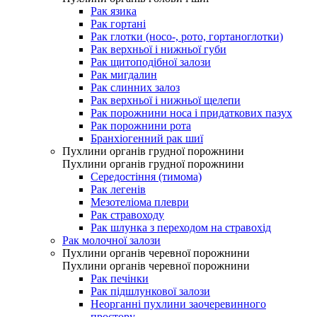
Рак язика
Рак гортані
Рак глотки (носо-, рото, гортаноглотки)
Рак верхньої і нижньої губи
Рак щитоподібної залози
Рак мигдалин
Рак слинних залоз
Рак верхньої і нижньої щелепи
Рак порожнини носа і придаткових пазух
Рак порожнини рота
Бранхіогенний рак шиї
Пухлини органів грудної порожнини
Пухлини органів грудної порожнини
Середостіння (тимома)
Рак легенів
Мезотеліома плеври
Рак стравоходу
Рак шлунка з переходом на стравохід
Рак молочної залози
Пухлини органів черевної порожнини
Пухлини органів черевної порожнини
Рак печінки
Рак підшлункової залози
Неорганні пухлини заочеревинного
простору