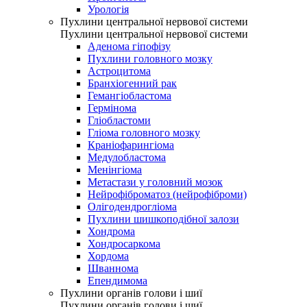
Урологія
Пухлини центральної нервової системи
Пухлини центральної нервової системи
Аденома гіпофізу
Пухлини головного мозку
Астроцитома
Бранхіогенний рак
Гемангіобластома
Гермінома
Гліобластоми
Гліома головного мозку
Краніофарингіома
Медулобластома
Менінгіома
Метастази у головний мозок
Нейрофіброматоз (нейрофіброми)
Олігодендрогліома
Пухлини шишкоподібної залози
Хондрома
Хондросаркома
Хордома
Шваннома
Епендимома
Пухлини органів голови і шиї
Пухлини органів голови і шиї