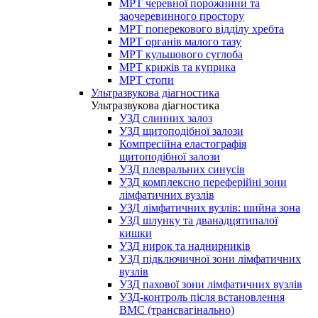
МРТ черевної порожнини та
заочеревинного простору
МРТ поперекового відділу хребта
МРТ органів малого тазу
МРТ кульшового суглоба
МРТ крижів та куприка
МРТ стопи
Ультразвукова діагностика
Ультразвукова діагностика
УЗД слинних залоз
УЗД щитоподібної залози
Компресійна еластографія
щитоподібної залози
УЗД плевральних синусів
УЗД комплексно переферійні зони
лімфатичних вузлів
УЗД лімфатичних вузлів: шийна зона
УЗД шлунку та дванадцятипалої
кишки
УЗД нирок та наднирників
УЗД підключичної зони лімфатичних
вузлів
УЗД пахової зони лімфатичних вузлів
УЗД-контроль після встановлення
ВМС (трансвагінально)