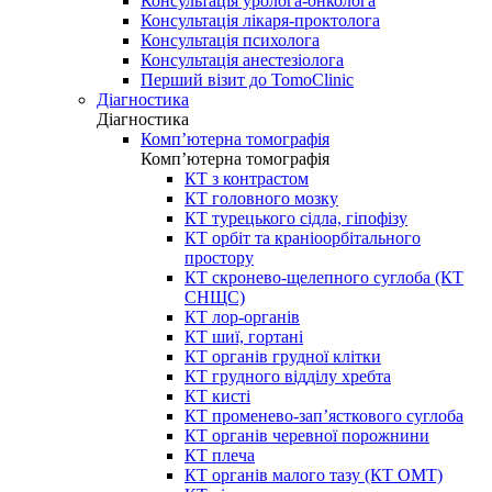
Консультація уролога-онколога
Консультація лікаря-проктолога
Консультація психолога
Консультація анестезіолога
Перший візит до TomoClinic
Діагностика
Діагностика
Комп’ютерна томографія
Комп’ютерна томографія
КТ з контрастом
КТ головного мозку
КТ турецького сідла, гіпофізу
КТ орбіт та краніоорбітального
простору
КТ скронево-щелепного суглоба (КТ
СНЩС)
КТ лор-органів
КТ шиї, гортані
КТ органів грудної клітки
КТ грудного відділу хребта
КТ кисті
КТ променево-зап’ясткового суглоба
КТ органів черевної порожнини
КТ плеча
КТ органів малого тазу (КТ ОМТ)