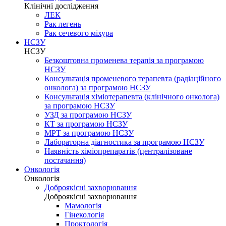
Клінічні дослідження
ЛЕК
Рак легень
Рак сечевого міхура
НСЗУ
НСЗУ
Безкоштовна променева терапія за програмою
НСЗУ
Консультація променевого терапевта (радіаційного
онколога) за програмою НСЗУ
Консультація хіміотерапевта (клінічного онколога)
за програмою НСЗУ
УЗД за програмою НСЗУ
КТ за програмою НСЗУ
МРТ за програмою НСЗУ
Лабораторна діагностика за програмою НСЗУ
Наявність хіміопрепаратів (централізоване
постачання)
Онкологія
Онкологія
Доброякісні захворювання
Доброякісні захворювання
Мамологія
Гінекологія
Проктологія