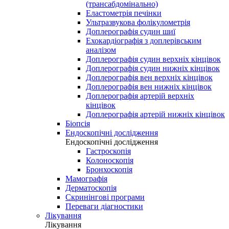
(трансабдомінально)
Еластометрія печінки
Ультразвукова фолікулометрія
Доплерографія судин шиї
Ехокардіографія з доплерівським
аналізом
Доплерографія судин верхніх кінцівок
Доплерографія судин нижніх кінцівок
Доплерографія вен верхніх кінцівок
Доплерографія вен нижніх кінцівок
Доплерографія артерій верхніх
кінцівок
Доплерографія артерій нижніх кінцівок
Біопсія
Ендоскопічні дослідження
Ендоскопічні дослідження
Гастроскопія
Колоноскопія
Бронхоскопія
Мамографія
Дерматоскопія
Скринінгові програми
Переваги діагностики
Лікування
Лікування