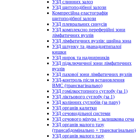
УЗД слинних залоз
УЗД щитоподібної залози
Компресійна еластографія
щитоподібної залози
УЗД плевральних синусів
УЗД комплексно переферійні зони
лімфатичних вузлів
УЗД лімфатичних вузлів: шийна зона
УЗД шлунку та дванадцятипалої
кишки
УЗД нирок та наднирників
УЗД підключичної зони лімфатичних
вузлів
УЗД пахової зони лімфатичних вузлів
УЗД-контроль після встановлення
ВМС (трансвагінально)
УЗД гомілкостопного суглобу (за 1)
УЗД ліктьового суглобу (за 1)
УЗД колінних суглобів (за пару)
УЗД органів калитки
УЗД сечовидільної системи
УЗД сечового міхура + залишкова сеча
УЗД органів малого тазу
(трансабдомінально + трансвагінально)
УЗД органів малого тазу