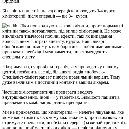
Фрідман.
Більшість пацієнтів перед операцією проходять 3-4 курси
хіміотерапії; після операції — ще 3-4 курси.
Ліки пошкоджують ракові клітини, проте нормальні
клітини також потрапляють під вплив хіміотерапії. Це може
викликати тимчасові побічні ефекти, такі як випадання
волосся, анемія, втрата апетиту, нудота. Наші лікарі
обов’язково допоможуть вам боротися з побічними явищами,
призначать необхідні медикаменти, порекомендують
спеціальну дієту.
Підтримуюча, супровідна терапія, яку проводять у нашому
центрі, позбавить вас від більшості видів «побочек».
Спеціаліст-хіміотерапевт підбере правильний варіант. Тому
дуже важливим є постійний контакт з вашим лікарем.
Частіше хіміотерапевтичні препарати вводять
внутрішньовенно. Іноді — у таблетках. Більшості пацієнтів
призначають комбінацію різних препаратів.
Ми не приховуємо, що хіміотерапія — нелегке лікування, яке
може вас втомити. Ось чому між тижнями, протягом яких ви
отримуєте препарати, необхідна перерва (зазвичай три тижні),
коли ви не приймаєте ніяких ліків, — періоди відпочинку.