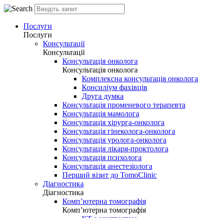
Послуги
Послуги
Консультації
Консультації
Консультація онколога
Консультація онколога
Комплексна консультація онколога
Консиліум фахівців
Друга думка
Консультація променевого терапевта
Консультація мамолога
Консультація хірурга-онколога
Консультація гінеколога-онколога
Консультація уролога-онколога
Консультація лікаря-проктолога
Консультація психолога
Консультація анестезіолога
Перший візит до TomoClinic
Діагностика
Діагностика
Комп’ютерна томографія
Комп’ютерна томографія