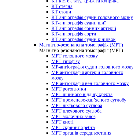
КТ кісток тазу, криж та куприка
КТ стегна
КТ стопи
КТ-ангіографія судин головного мозку
КТ-ангіографія судин шиї
КТ-ангіографія сонних артерій
КТ-ангіографія аорти
КТ-ангіографія судин кінцівок
Магнітно-резонансна томографія (МРТ)
Магнітно-резонансна томографія (МРТ)
МРТ головного мозку
МРТ гіпофізу
МР-ангіографія судин головного мозку
МР-ангіографія артерій головного
мозку
МР-ангіографія вен головного мозку
МРТ ротоглотки
МРТ шийного відділу хребта
МРТ променево-зап’ясного суглобу
МРТ ліктьового суглоба
МРТ плечового суглоба
МРТ молочних залоз
МРТ кисті
МРТ скрінінг хребта
МРТ органів середньостіння