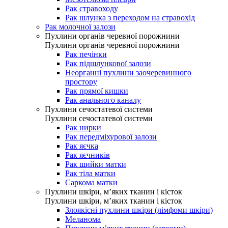
Рак стравоходу
Рак шлунка з переходом на стравохід
Рак молочної залози
Пухлини органів черевної порожнини
Пухлини органів черевної порожнини
Рак печінки
Рак підшлункової залози
Неорганні пухлини заочеревинного
простору
Рак прямої кишки
Рак анального каналу
Пухлини сечостатевої системи
Пухлини сечостатевої системи
Рак нирки
Рак передміхурової залози
Рак яєчка
Рак яєчників
Рак шийки матки
Рак тіла матки
Саркома матки
Пухлини шкіри, м’яких тканин і кісток
Пухлини шкіри, м’яких тканин і кісток
Злоякісні пухлини шкіри (лімфоми шкіри)
Меланома