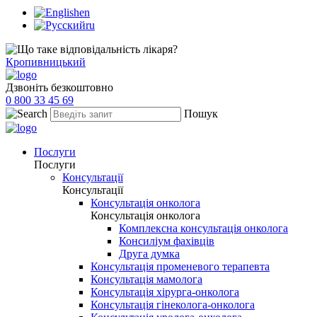
en
ru
Кропивницький
Дзвоніть безкоштовно
0 800 33 45 69
Пошук
Послуги
Послуги
Консультації
Консультації
Консультація онколога
Консультація онколога
Комплексна консультація онколога
Консиліум фахівців
Друга думка
Консультація променевого терапевта
Консультація мамолога
Консультація хірурга-онколога
Консультація гінеколога-онколога