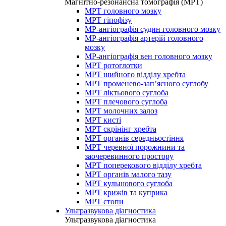
Магнітно-резонансна томографія (МРТ)
МРТ головного мозку
МРТ гіпофізу
МР-ангіографія судин головного мозку
МР-ангіографія артерій головного
мозку
МР-ангіографія вен головного мозку
МРТ ротоглотки
МРТ шийного відділу хребта
МРТ променево-зап’ясного суглобу
МРТ ліктьового суглоба
МРТ плечового суглоба
МРТ молочних залоз
МРТ кисті
МРТ скрінінг хребта
МРТ органів середньостіння
МРТ черевної порожнини та
заочеревинного простору
МРТ поперекового відділу хребта
МРТ органів малого тазу
МРТ кульшового суглоба
МРТ крижів та куприка
МРТ стопи
Ультразвукова діагностика
Ультразвукова діагностика