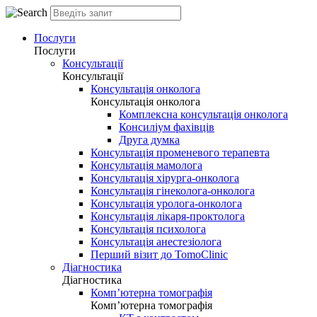
Послуги
Послуги
Консультації
Консультації
Консультація онколога
Консультація онколога
Комплексна консультація онколога
Консиліум фахівців
Друга думка
Консультація променевого терапевта
Консультація мамолога
Консультація хірурга-онколога
Консультація гінеколога-онколога
Консультація уролога-онколога
Консультація лікаря-проктолога
Консультація психолога
Консультація анестезіолога
Перший візит до TomoClinic
Діагностика
Діагностика
Комп’ютерна томографія
Комп’ютерна томографія