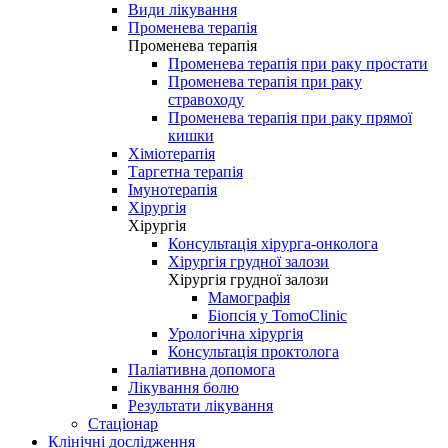
Види лікування
Променева терапія
Променева терапія
Променева терапія при раку простати
Променева терапія при раку
стравоходу
Променева терапія при раку прямої
кишки
Хіміотерапія
Таргетна терапія
Імунотерапія
Хірургія
Хірургія
Консультація хірурга-онколога
Хірургія грудної залози
Хірургія грудної залози
Мамографія
Біопсія у TomoClinic
Урологічна хірургія
Консультація проктолога
Паліативна допомога
Лікування болю
Результати лікування
Стаціонар
Клінічні дослідження