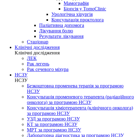
Мамографія
Біопсія у TomoClinic
Урологічна хірургія
Консультація проктолога
Паліативна допомога
Лікування болю
Результати лікування
Стаціонар
Клінічні дослідження
Клінічні дослідження
ЛЕК
Рак легень
Рак сечевого міхура
НСЗУ
НСЗУ
Безкоштовна променева терапія за програмою
НСЗУ
Консультація променевого терапевта (радіаційного
онколога) за програмою НСЗУ
Консультація хіміотерапевта (клінічного онколога)
за програмою НСЗУ
УЗД за програмою НСЗУ
КТ за програмою НСЗУ
МРТ за програмою НСЗУ
Лабораторна діагностика за програмою НСЗУ