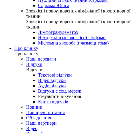
Пухлини м’яких тканин (саркоми)
Саркома Юінга
Злоякісні новоутворення лімфоїдної і кровотворної
тканин
Злоякісні новоутворення лімфоїдної і кровотворної
тканин
Лімфогранулематоз
Неходжкінські злоякісні лімфоми
Мієломна хвороба (плазмоцитома)
Про клініку
Про клініку
Наші переваги
Відгуки
Відгуки
Текстові відгуки
Відео відгуки
Аудіо відгуки
Відгуки с соц. мереж
Результати лікування
Книга відгуків
Новини
Поширені питання
Обладнання
Наші партнери
Відео