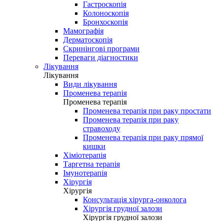
Гастроскопія
Колоноскопія
Бронхоскопія
Мамографія
Дерматоскопія
Скринінгові програми
Переваги діагностики
Лікування
Лікування
Види лікування
Променева терапія
Променева терапія
Променева терапія при раку простати
Променева терапія при раку
стравоходу
Променева терапія при раку прямої
кишки
Хіміотерапія
Таргетна терапія
Імунотерапія
Хірургія
Хірургія
Консультація хірурга-онколога
Хірургія грудної залози
Хірургія грудної залози