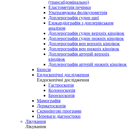
(трансабдомінально)
Еластометрія печінки
Ультразвукова фолікулометрія
Доплерографія судин шиї
Ехокардіографія з доплерівським
аналізом
Доплерографія судин верхніх кінцівок
Доплерографія судин нижніх кінцівок
Доплерографія вен верхніх кінцівок
Доплерографія вен нижніх кінцівок
Доплерографія артерій верхніх
кінцівок
Доплерографія артерій нижніх кінцівок
Біопсія
Ендоскопічні дослідження
Ендоскопічні дослідження
Гастроскопія
Колоноскопія
Бронхоскопія
Мамографія
Дерматоскопія
Скринінгові програми
Переваги діагностики
Лікування
Лікування