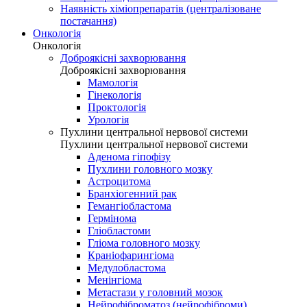
Наявність хіміопрепаратів (централізоване
постачання)
Онкологія
Онкологія
Доброякісні захворювання
Доброякісні захворювання
Мамологія
Гінекологія
Проктологія
Урологія
Пухлини центральної нервової системи
Пухлини центральної нервової системи
Аденома гіпофізу
Пухлини головного мозку
Астроцитома
Бранхіогенний рак
Гемангіобластома
Гермінома
Гліобластоми
Гліома головного мозку
Краніофарингіома
Медулобластома
Менінгіома
Метастази у головний мозок
Нейрофіброматоз (нейрофіброми)