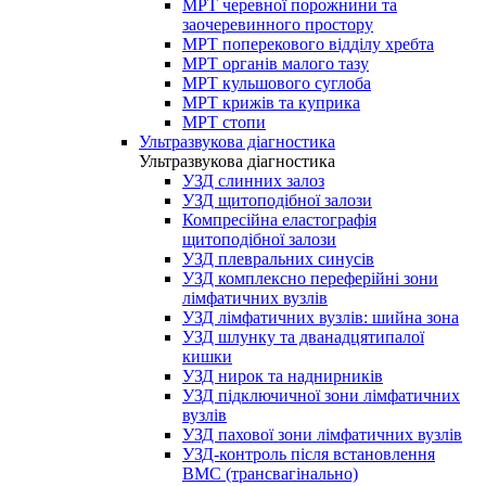
МРТ черевної порожнини та
заочеревинного простору
МРТ поперекового відділу хребта
МРТ органів малого тазу
МРТ кульшового суглоба
МРТ крижів та куприка
МРТ стопи
Ультразвукова діагностика
Ультразвукова діагностика
УЗД слинних залоз
УЗД щитоподібної залози
Компресійна еластографія
щитоподібної залози
УЗД плевральних синусів
УЗД комплексно переферійні зони
лімфатичних вузлів
УЗД лімфатичних вузлів: шийна зона
УЗД шлунку та дванадцятипалої
кишки
УЗД нирок та наднирників
УЗД підключичної зони лімфатичних
вузлів
УЗД пахової зони лімфатичних вузлів
УЗД-контроль після встановлення
ВМС (трансвагінально)