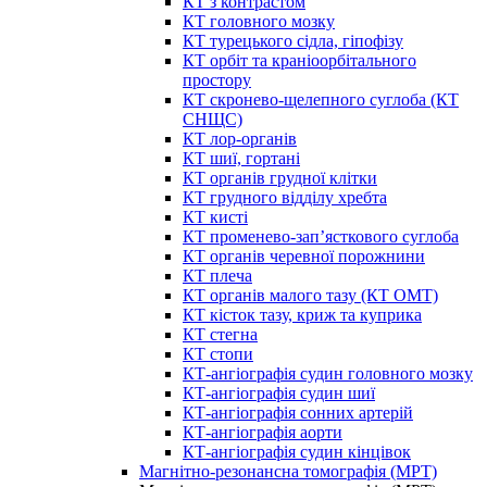
КТ з контрастом
КТ головного мозку
КТ турецького сідла, гіпофізу
КТ орбіт та краніоорбітального
простору
КТ скронево-щелепного суглоба (КТ
СНЩС)
КТ лор-органів
КТ шиї, гортані
КТ органів грудної клітки
КТ грудного відділу хребта
КТ кисті
КТ променево-зап’ясткового суглоба
КТ органів черевної порожнини
КТ плеча
КТ органів малого тазу (КТ ОМТ)
КТ кісток тазу, криж та куприка
КТ стегна
КТ стопи
КТ-ангіографія судин головного мозку
КТ-ангіографія судин шиї
КТ-ангіографія сонних артерій
КТ-ангіографія аорти
КТ-ангіографія судин кінцівок
Магнітно-резонансна томографія (МРТ)