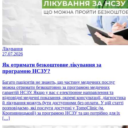
Лікування
27.07.2026
Як отримати безкоштовне лікування за
програмою НСЗУ?
Багато пацієнтів не знають, що частину медичних послуг
можна отримати безкоштовно за програмою медичних
гарантій НСЗУ. Якщо у вас є електронне направлення та
відповідні медичні показання, окремі консультації, діагностика
й лікування можуть бути доступними без оплати. У цій статті
розповідаємо, які послуги доступні у TomoClinic (м.
Кропивницький) за програмою НСЗУ та що потрібно для їх
[…]