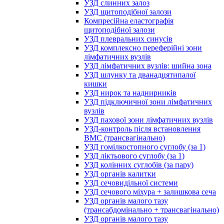
УЗД слинних залоз
УЗД щитоподібної залози
Компресійна еластографія
щитоподібної залози
УЗД плевральних синусів
УЗД комплексно переферійні зони
лімфатичних вузлів
УЗД лімфатичних вузлів: шийна зона
УЗД шлунку та дванадцятипалої
кишки
УЗД нирок та наднирників
УЗД підключичної зони лімфатичних
вузлів
УЗД пахової зони лімфатичних вузлів
УЗД-контроль після встановлення
ВМС (трансвагінально)
УЗД гомілкостопного суглобу (за 1)
УЗД ліктьового суглобу (за 1)
УЗД колінних суглобів (за пару)
УЗД органів калитки
УЗД сечовидільної системи
УЗД сечового міхура + залишкова сеча
УЗД органів малого тазу
(трансабдомінально + трансвагінально)
УЗД органів малого тазу