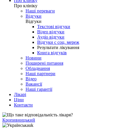
Про клініку
Про клініку
Наші переваги
Відгуки
Відгуки
Текстові відгуки
Відео відгуки
Аудіо відгуки
Відгуки с соц. мереж
Результати лікування
Книга відгуків
Новини
Поширені питання
Обладнання
Наші партнери
Відео
Вакансії
Наші гарантії
Лікарі
Ціни
Контакти
Кропивницький
uk