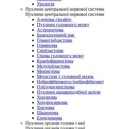
Урологія
Пухлини центральної нервової системи
Пухлини центральної нервової системи
Аденома гіпофізу
Пухлини головного мозку
Астроцитома
Бранхіогенний рак
Гемангіобластома
Гермінома
Гліобластоми
Гліома головного мозку
Краніофарингіома
Медулобластома
Менінгіома
Метастази у головний мозок
Нейрофіброматоз (нейрофіброми)
Олігодендрогліома
Пухлини шишкоподібної залози
Хондрома
Хондросаркома
Хордома
Шваннома
Епендимома
Пухлини органів голови і шиї
Пухлини органів голови і шиї