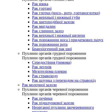
Рак язика
Рак гортані
Рак глотки (носо-, рото, гортаноглотки)
Рак верхньої і нижньої губи
Рак щитоподібної залози
Рак мигдалин
Рак слинних залоз
Рак верхньої і нижньої щелепи
Рак порожнини носа і придаткових пазух
Рак порожнини рота
Бранхіогенний рак шиї
Пухлини органів грудної порожнини
Пухлини органів грудної порожнини
Середостіння (тимома)
Рак легенів
Мезотеліома плеври
Рак стравоходу
Рак шлунка з переходом на стравохід
Рак молочної залози
Пухлини органів черевної порожнини
Пухлини органів черевної порожнини
Рак печінки
Рак підшлункової залози
Неорганні пухлини заочеревинного
простору