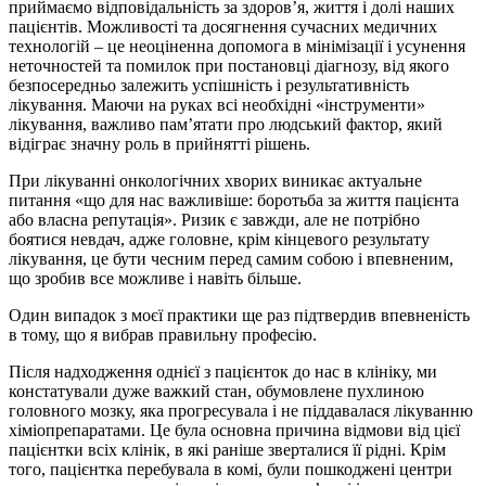
приймаємо відповідальність за здоров’я, життя і долі наших
пацієнтів. Можливості та досягнення сучасних медичних
технологій – це неоціненна допомога в мінімізації і усунення
неточностей та помилок при постановці діагнозу, від якого
безпосередньо залежить успішність і результативність
лікування. Маючи на руках всі необхідні «інструменти»
лікування, важливо пам’ятати про людський фактор, який
відіграє значну роль в прийнятті рішень.
При лікуванні онкологічних хворих виникає актуальне
питання «що для нас важливіше: боротьба за життя пацієнта
або власна репутація». Ризик є завжди, але не потрібно
боятися невдач, адже головне, крім кінцевого результату
лікування, це бути чесним перед самим собою і впевненим,
що зробив все можливе і навіть більше.
Один випадок з моєї практики ще раз підтвердив впевненість
в тому, що я вибрав правильну професію.
Після надходження однієї з пацієнток до нас в клініку, ми
констатували дуже важкий стан, обумовлене пухлиною
головного мозку, яка прогресувала і не піддавалася лікуванню
хіміопрепаратами. Це була основна причина відмови від цієї
пацієнтки всіх клінік, в які раніше зверталися її рідні. Крім
того, пацієнтка перебувала в комі, були пошкоджені центри