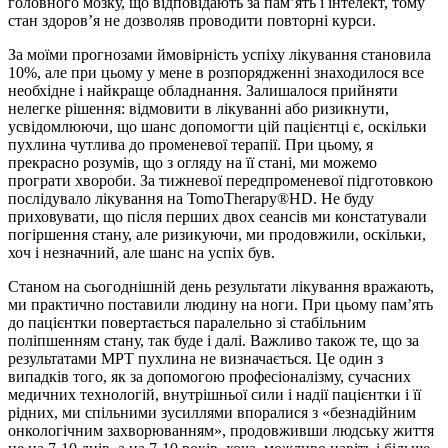
головного мозку, що відповідають за пам’ять і інтелект, тому
стан здоров’я не дозволяв проводити повторні курси.
За моїми прогнозами ймовірність успіху лікування становила
10%, але при цьому у мене в розпорядженні знаходилося все
необхідне і найкраще обладнання. Залишалося прийняти
нелегке рішення: відмовити в лікуванні або ризикнути,
усвідомлюючи, що шанс допомогти цій пацієнтці є, оскільки
пухлина чутлива до променевої терапії. При цьому, я
прекрасно розумів, що з огляду на її стані, ми можемо
програти хвороби. За тижневої передпроменевої підготовкою
послідувало лікування на TomoTherapy®HD. Не буду
приховувати, що після перших двох сеансів ми констатували
погіршення стану, але ризикуючи, ми продовжили, оскільки,
хоч і незначний, але шанс на успіх був.
Станом на сьогоднішній день результати лікування вражають,
ми практично поставили людину на ноги. При цьому пам’ять
до пацієнтки повертається паралельно зі стабільним
поліпшенням стану, так буде і далі. Важливо також те, що за
результатами МРТ пухлина не визначається. Це один з
випадків того, як за допомогою професіоналізму, сучасних
медичних технологій, внутрішньої сили і надії пацієнтки і її
рідних, ми спільними зусиллями впоралися з «безнадійним
онкологічним захворюванням», продовживши людську життя