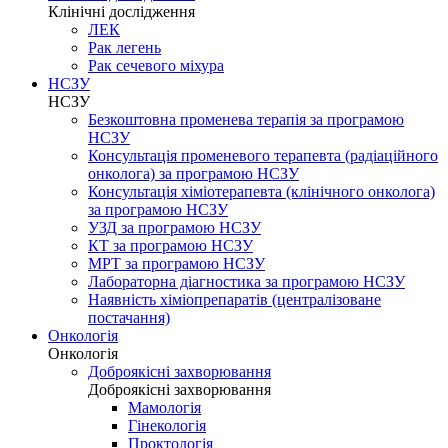
Клінічні дослідження
ЛЕК
Рак легень
Рак сечевого міхура
НСЗУ
НСЗУ
Безкоштовна променева терапія за програмою
НСЗУ
Консультація променевого терапевта (радіаційного
онколога) за програмою НСЗУ
Консультація хіміотерапевта (клінічного онколога)
за програмою НСЗУ
УЗД за програмою НСЗУ
КТ за програмою НСЗУ
МРТ за програмою НСЗУ
Лабораторна діагностика за програмою НСЗУ
Наявність хіміопрепаратів (централізоване
постачання)
Онкологія
Онкологія
Доброякісні захворювання
Доброякісні захворювання
Мамологія
Гінекологія
Проктологія