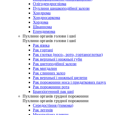
Олігодендрогліома
Пухлини шишкоподібної залози
Хондрома
Хондросаркома
Хордома
Шваннома
Епендимома
Пухлини органів голови і шиї
Пухлини органів голови і шиї
Рак язика
Рак гортані
Рак глотки (носо-, рото, гортаноглотки)
Рак верхньої і нижньої губи
Рак щитоподібної залози
Рак мигдалин
Рак слинних залоз
Рак верхньої і нижньої щелепи
Рак порожнини носа і придаткових пазух
Рак порожнини рота
Бранхіогенний рак шиї
Пухлини органів грудної порожнини
Пухлини органів грудної порожнини
Середостіння (тимома)
Рак легенів
Мезотеліома плеври