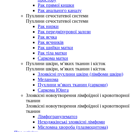
Рак прямої кишки
Рак анального каналу
Пухлини сечостатевої системи
Пухлини сечостатевої системи
Рак нирки
Рак передміхурової залози
Рак яєчка
Рак яєчників
Рак шийки матки
Рак тіла матки
Саркома матки
Пухлини шкіри, м’яких тканин і кісток
Пухлини шкіри, м’яких тканин і кісток
Злоякісні пухлини шкіри (лімфоми шкіри)
Меланома
Пухлини м’яких тканин (саркоми)
Саркома Юінга
Злоякісні новоутворення лімфоїдної і кровотворної
тканин
Злоякісні новоутворення лімфоїдної і кровотворної
тканин
Лімфогранулематоз
Неходжкінські злоякісні лімфоми
Мієломна хвороба (плазмоцитома)