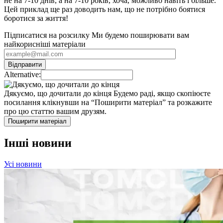
не на 7-10 днів, а на 7-10 років, хоча, можливо навіть і більше.
Цей приклад ще раз доводить нам, що не потрібно боятися
боротися за життя!
Підписатися на розсилку
Ми будемо поширювати вам
найкорисніші матеріали
Alternative:
Дякуємо, що дочитали до кінця
Будемо раді, якщо скопіюєте
посилання клікнувши на “Поширити матеріал” та розкажите
про цю статтю вашим друзям.
Поширити матеріал
Інші новини
Усі новини