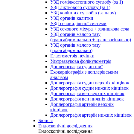
УЗД гомілкостопного суглобу (за 1)
УЗД ліктьового суглобу (за 1)
УЗД колінних суглобів (за пару)
УЗД органів калитки
УЗД сечовидільної системи
УЗД сечового міхура + залишкова сеча
УЗД органів малого тазу
(трансабдомінально + трансвагінально)
УЗД органів малого тазу
(трансабдомінально)
Еластометрія печінки
Ультразвукова фолікулометрія
Доплерографія судин шиї
Ехокардіографія з доплерівським
аналізом
Доплерографія судин верхніх кінцівок
Доплерографія судин нижніх кінцівок
Доплерографія вен верхніх кінцівок
Доплерографія вен нижніх кінцівок
Доплерографія артерій верхніх
кінцівок
Доплерографія артерій нижніх кінцівок
Біопсія
Ендоскопічні дослідження
Ендоскопічні дослідження