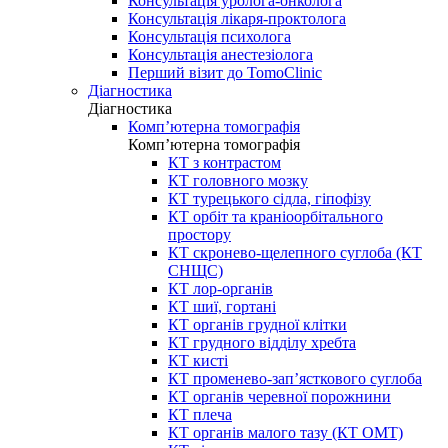
Консультація уролога-онколога
Консультація лікаря-проктолога
Консультація психолога
Консультація анестезіолога
Перший візит до TomoClinic
Діагностика
Діагностика
Комп’ютерна томографія
Комп’ютерна томографія
КТ з контрастом
КТ головного мозку
КТ турецького сідла, гіпофізу
КТ орбіт та краніоорбітального
простору
КТ скронево-щелепного суглоба (КТ
СНЩС)
КТ лор-органів
КТ шиї, гортані
КТ органів грудної клітки
КТ грудного відділу хребта
КТ кисті
КТ променево-зап’ясткового суглоба
КТ органів черевної порожнини
КТ плеча
КТ органів малого тазу (КТ ОМТ)