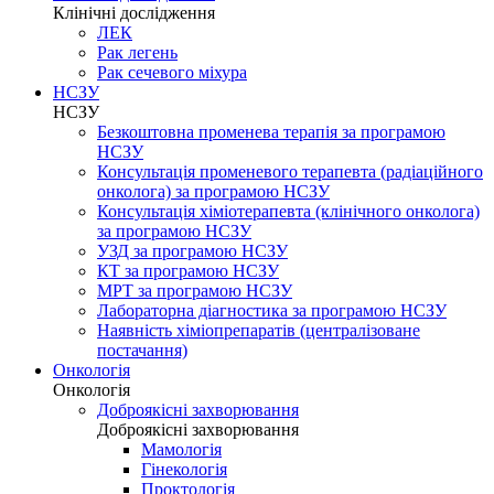
Клінічні дослідження
ЛЕК
Рак легень
Рак сечевого міхура
НСЗУ
НСЗУ
Безкоштовна променева терапія за програмою
НСЗУ
Консультація променевого терапевта (радіаційного
онколога) за програмою НСЗУ
Консультація хіміотерапевта (клінічного онколога)
за програмою НСЗУ
УЗД за програмою НСЗУ
КТ за програмою НСЗУ
МРТ за програмою НСЗУ
Лабораторна діагностика за програмою НСЗУ
Наявність хіміопрепаратів (централізоване
постачання)
Онкологія
Онкологія
Доброякісні захворювання
Доброякісні захворювання
Мамологія
Гінекологія
Проктологія