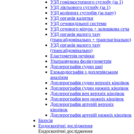
УЗД гомілкостопного суглобу (за 1)
УЗД ліктьового суглобу (за 1)
УЗД колінних суглобів (за пару)
УЗД органів калитки
УЗД сечовидільної системи
УЗД сечового міхура + залишкова сеча
УЗД органів малого тазу
(трансабдомінально + трансвагінально)
УЗД органів малого тазу
(трансабдомінально)
Еластометрія печінки
Ультразвукова фолікулометрія
Доплерографія судин шиї
Ехокардіографія з доплерівським
аналізом
Доплерографія судин верхніх кінцівок
Доплерографія судин нижніх кінцівок
Доплерографія вен верхніх кінцівок
Доплерографія вен нижніх кінцівок
Доплерографія артерій верхніх
кінцівок
Доплерографія артерій нижніх кінцівок
Біопсія
Ендоскопічні дослідження
Ендоскопічні дослідження