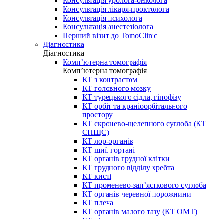
Консультація уролога-онколога
Консультація лікаря-проктолога
Консультація психолога
Консультація анестезіолога
Перший візит до TomoClinic
Діагностика
Діагностика
Комп’ютерна томографія
Комп’ютерна томографія
КТ з контрастом
КТ головного мозку
КТ турецького сідла, гіпофізу
КТ орбіт та краніоорбітального
простору
КТ скронево-щелепного суглоба (КТ
СНЩС)
КТ лор-органів
КТ шиї, гортані
КТ органів грудної клітки
КТ грудного відділу хребта
КТ кисті
КТ променево-зап’ясткового суглоба
КТ органів черевної порожнини
КТ плеча
КТ органів малого тазу (КТ ОМТ)