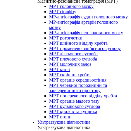
Магнітно-резонансна томографія (МРТ)
МРТ головного мозку
МРТ гіпофізу
МР-ангіографія судин головного мозку
МР-ангіографія артерій головного
мозку
МР-ангіографія вен головного мозку
МРТ ротоглотки
МРТ шийного відділу хребта
МРТ променево-зап’ясного суглобу
МРТ ліктьового суглоба
МРТ плечового суглоба
МРТ молочних залоз
МРТ кисті
МРТ скрінінг хребта
МРТ органів середньостіння
МРТ черевної порожнини та
заочеревинного простору
МРТ поперекового відділу хребта
МРТ органів малого тазу
МРТ кульшового суглоба
МРТ крижів та куприка
МРТ стопи
Ультразвукова діагностика
Ультразвукова діагностика