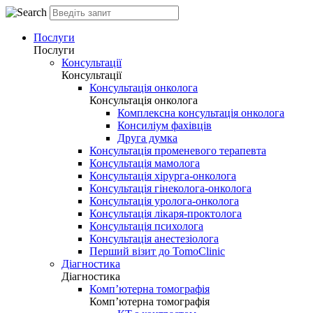
Послуги
Послуги
Консультації
Консультації
Консультація онколога
Консультація онколога
Комплексна консультація онколога
Консиліум фахівців
Друга думка
Консультація променевого терапевта
Консультація мамолога
Консультація хірурга-онколога
Консультація гінеколога-онколога
Консультація уролога-онколога
Консультація лікаря-проктолога
Консультація психолога
Консультація анестезіолога
Перший візит до TomoClinic
Діагностика
Діагностика
Комп’ютерна томографія
Комп’ютерна томографія