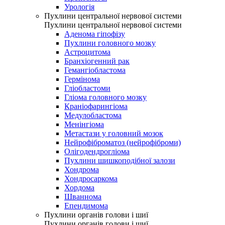
Урологія
Пухлини центральної нервової системи
Пухлини центральної нервової системи
Аденома гіпофізу
Пухлини головного мозку
Астроцитома
Бранхіогенний рак
Гемангіобластома
Гермінома
Гліобластоми
Гліома головного мозку
Краніофарингіома
Медулобластома
Менінгіома
Метастази у головний мозок
Нейрофіброматоз (нейрофіброми)
Олігодендрогліома
Пухлини шишкоподібної залози
Хондрома
Хондросаркома
Хордома
Шваннома
Епендимома
Пухлини органів голови і шиї
Пухлини органів голови і шиї