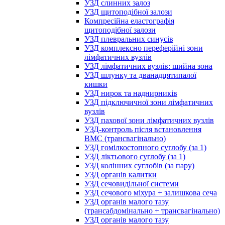
УЗД слинних залоз
УЗД щитоподібної залози
Компресійна еластографія
щитоподібної залози
УЗД плевральних синусів
УЗД комплексно переферійні зони
лімфатичних вузлів
УЗД лімфатичних вузлів: шийна зона
УЗД шлунку та дванадцятипалої
кишки
УЗД нирок та наднирників
УЗД підключичної зони лімфатичних
вузлів
УЗД пахової зони лімфатичних вузлів
УЗД-контроль після встановлення
ВМС (трансвагінально)
УЗД гомілкостопного суглобу (за 1)
УЗД ліктьового суглобу (за 1)
УЗД колінних суглобів (за пару)
УЗД органів калитки
УЗД сечовидільної системи
УЗД сечового міхура + залишкова сеча
УЗД органів малого тазу
(трансабдомінально + трансвагінально)
УЗД органів малого тазу