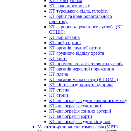
КТ з контрастом
КТ головного мозку
КТ турецького сідла, гіпофізу
КТ орбіт та краніоорбітального
простору
КТ скронево-щелепного суглоба (КТ
СНЩС)
КТ лор-органів
КТ шиї, гортані
КТ органів грудної клітки
КТ грудного відділу хребта
КТ кисті
КТ променево-зап’ясткового суглоба
КТ органів черевної порожнини
КТ плеча
КТ органів малого тазу (КТ ОМТ)
КТ кісток тазу, криж та куприка
КТ стегна
КТ стопи
КТ-ангіографія судин головного мозку
КТ-ангіографія судин шиї
КТ-ангіографія сонних артерій
КТ-ангіографія аорти
КТ-ангіографія судин кінцівок
Магнітно-резонансна томографія (МРТ)