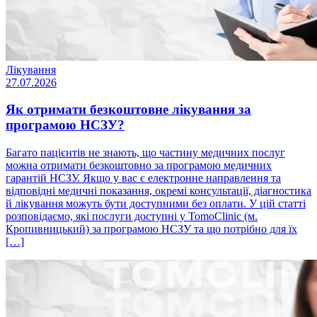
Лікування
27.07.2026
Як отримати безкоштовне лікування за
програмою НСЗУ?
Багато пацієнтів не знають, що частину медичних послуг
можна отримати безкоштовно за програмою медичних
гарантій НСЗУ. Якщо у вас є електронне направлення та
відповідні медичні показання, окремі консультації, діагностика
й лікування можуть бути доступними без оплати. У цій статті
розповідаємо, які послуги доступні у TomoClinic (м.
Кропивницький) за програмою НСЗУ та що потрібно для їх
[…]