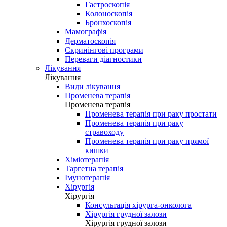
Гастроскопія
Колоноскопія
Бронхоскопія
Мамографія
Дерматоскопія
Скринінгові програми
Переваги діагностики
Лікування
Лікування
Види лікування
Променева терапія
Променева терапія
Променева терапія при раку простати
Променева терапія при раку
стравоходу
Променева терапія при раку прямої
кишки
Хіміотерапія
Таргетна терапія
Імунотерапія
Хірургія
Хірургія
Консультація хірурга-онколога
Хірургія грудної залози
Хірургія грудної залози