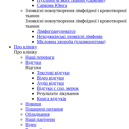
Пухлини м’яких тканин (саркоми)
Саркома Юінга
Злоякісні новоутворення лімфоїдної і кровотворної
тканин
Злоякісні новоутворення лімфоїдної і кровотворної
тканин
Лімфогранулематоз
Неходжкінські злоякісні лімфоми
Мієломна хвороба (плазмоцитома)
Про клініку
Про клініку
Наші переваги
Відгуки
Відгуки
Текстові відгуки
Відео відгуки
Аудіо відгуки
Відгуки с соц. мереж
Результати лікування
Книга відгуків
Новини
Поширені питання
Обладнання
Наші партнери
Відео