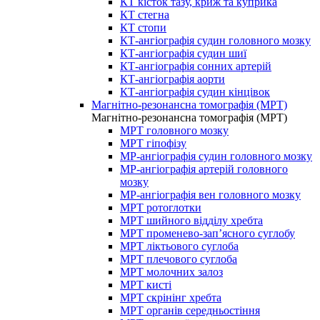
КТ кісток тазу, криж та куприка
КТ стегна
КТ стопи
КТ-ангіографія судин головного мозку
КТ-ангіографія судин шиї
КТ-ангіографія сонних артерій
КТ-ангіографія аорти
КТ-ангіографія судин кінцівок
Магнітно-резонансна томографія (МРТ)
Магнітно-резонансна томографія (МРТ)
МРТ головного мозку
МРТ гіпофізу
МР-ангіографія судин головного мозку
МР-ангіографія артерій головного
мозку
МР-ангіографія вен головного мозку
МРТ ротоглотки
МРТ шийного відділу хребта
МРТ променево-зап’ясного суглобу
МРТ ліктьового суглоба
МРТ плечового суглоба
МРТ молочних залоз
МРТ кисті
МРТ скрінінг хребта
МРТ органів середньостіння