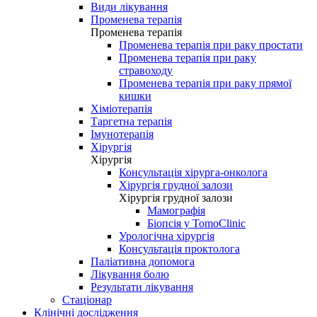
Види лікування
Променева терапія
Променева терапія
Променева терапія при раку простати
Променева терапія при раку
стравоходу
Променева терапія при раку прямої
кишки
Хіміотерапія
Таргетна терапія
Імунотерапія
Хірургія
Хірургія
Консультація хірурга-онколога
Хірургія грудної залози
Хірургія грудної залози
Мамографія
Біопсія у TomoClinic
Урологічна хірургія
Консультація проктолога
Паліативна допомога
Лікування болю
Результати лікування
Стаціонар
Клінічні дослідження