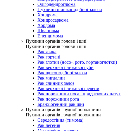
Олігодендрогліома
Пухлини шишкоподібної залози
Хондрома
Хондросаркома
Хордома
Шваннома
Епендимома
Пухлини органів голови і шиї
Пухлини органів голови і шиї
Рак язика
Рак гортані
Рак глотки (носо-, рото, гортаноглотки)
Рак верхньої і нижньої губи
Рак щитоподібної залози
Рак мигдалин
Рак слинних залоз
Рак верхньої і нижньої щелепи
Рак порожнини носа і придаткових пазух
Рак порожнини рота
Бранхіогенний рак шиї
Пухлини органів грудної порожнини
Пухлини органів грудної порожнини
Середостіння (тимома)
Рак легенів
Мезотеліома плеври