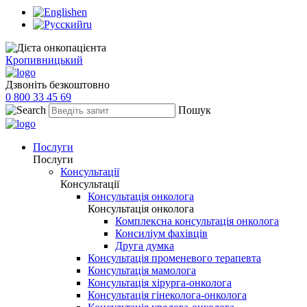
en
ru
Кропивницький
Дзвоніть безкоштовно
0 800 33 45 69
Пошук
Послуги
Послуги
Консультації
Консультації
Консультація онколога
Консультація онколога
Комплексна консультація онколога
Консиліум фахівців
Друга думка
Консультація променевого терапевта
Консультація мамолога
Консультація хірурга-онколога
Консультація гінеколога-онколога