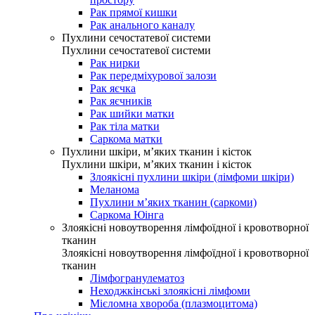
Рак прямої кишки
Рак анального каналу
Пухлини сечостатевої системи
Пухлини сечостатевої системи
Рак нирки
Рак передміхурової залози
Рак яєчка
Рак яєчників
Рак шийки матки
Рак тіла матки
Саркома матки
Пухлини шкіри, м’яких тканин і кісток
Пухлини шкіри, м’яких тканин і кісток
Злоякісні пухлини шкіри (лімфоми шкіри)
Меланома
Пухлини м’яких тканин (саркоми)
Саркома Юінга
Злоякісні новоутворення лімфоїдної і кровотворної
тканин
Злоякісні новоутворення лімфоїдної і кровотворної
тканин
Лімфогранулематоз
Неходжкінські злоякісні лімфоми
Мієломна хвороба (плазмоцитома)