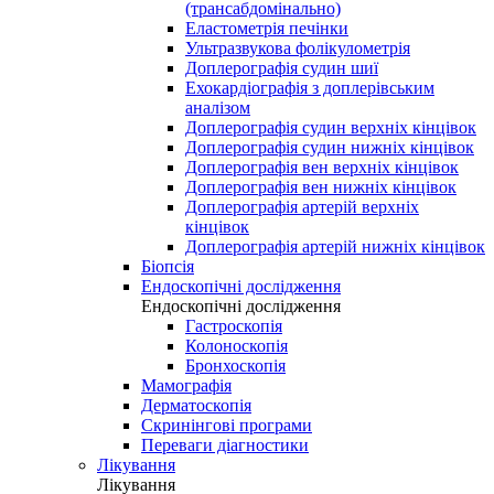
(трансабдомінально)
Еластометрія печінки
Ультразвукова фолікулометрія
Доплерографія судин шиї
Ехокардіографія з доплерівським
аналізом
Доплерографія судин верхніх кінцівок
Доплерографія судин нижніх кінцівок
Доплерографія вен верхніх кінцівок
Доплерографія вен нижніх кінцівок
Доплерографія артерій верхніх
кінцівок
Доплерографія артерій нижніх кінцівок
Біопсія
Ендоскопічні дослідження
Ендоскопічні дослідження
Гастроскопія
Колоноскопія
Бронхоскопія
Мамографія
Дерматоскопія
Скринінгові програми
Переваги діагностики
Лікування
Лікування