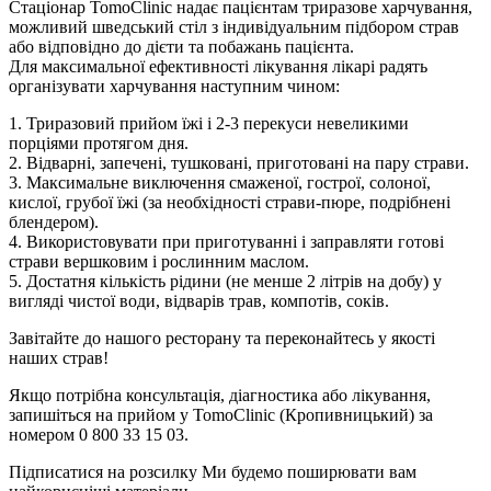
Стаціонар TomoClinic надає пацієнтам триразове харчування,
можливий шведський стіл з індивідуальним підбором страв
або відповідно до дієти та побажань пацієнта.
Для максимальної ефективності лікування лікарі радять
організувати харчування наступним чином:
1. Триразовий прийом їжі і 2-3 перекуси невеликими
порціями протягом дня.
2. Відварні, запечені, тушковані, приготовані на пару страви.
3. Максимальне виключення смаженої, гострої, солоної,
кислої, грубої їжі (за необхідності страви-пюре, подрібнені
блендером).
4. Використовувати при приготуванні і заправляти готові
страви вершковим і рослинним маслом.
5. Достатня кількість рідини (не менше 2 літрів на добу) у
вигляді чистої води, відварів трав, компотів, соків.
Завітайте до нашого ресторану та переконайтесь у якості
наших страв!
Якщо потрібна консультація, діагностика або лікування,
запишіться на прийом у TomoClinic (Кропивницький) за
номером 0 800 33 15 03.
Підписатися на розсилку
Ми будемо поширювати вам