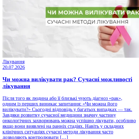
Лікування
20.07.2026
Чи можна вилікувати рак? Сучасні можливості
лікування
Після того як людина або її близькі чують діагноз «рак»,
одним із перших виникає запитання: «Чи можна його
вилікувати?» Сьогодні відповідь у багатьох випадках — так.
Завдяки розвитку сучасної медицини значну частину
онкологічних захворювань можна успішно лікувати, особливо
якщо вони виявлені на ранніх стадіях. Навіть у складних
клінічних ситуаціях сучасні методи лікування часто
дозволяють контролювати […]