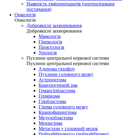
Наявність хіміопрепаратів (централізоване
постачання)
Онкологія
Онкологія
Доброякісні захворювання
Доброякісні захворювання
Мамологія
Гінекологія
Проктологія
Урологія
Пухлини центральної нервової системи
Пухлини центральної нервової системи
Аденома гіпофізу
Пухлини головного мозку
Астроцитома
Бранхіогенний рак
Гемангіобластома
Гермінома
Гліобластоми
Гліома головного мозку
Краніофарингіома
Медулобластома
Менінгіома
Метастази у головний мозок
Нейрофіброматоз (нейрофіброми)