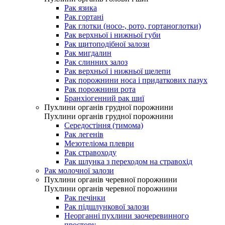
Рак язика
Рак гортані
Рак глотки (носо-, рото, гортаноглотки)
Рак верхньої і нижньої губи
Рак щитоподібної залози
Рак мигдалин
Рак слинних залоз
Рак верхньої і нижньої щелепи
Рак порожнини носа і придаткових пазух
Рак порожнини рота
Бранхіогенний рак шиї
Пухлини органів грудної порожнини
Пухлини органів грудної порожнини
Середостіння (тимома)
Рак легенів
Мезотеліома плеври
Рак стравоходу
Рак шлунка з переходом на стравохід
Рак молочної залози
Пухлини органів черевної порожнини
Пухлини органів черевної порожнини
Рак печінки
Рак підшлункової залози
Неорганні пухлини заочеревинного
простору