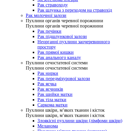
Рак стравоходу
Рак шлунка з переходом на стравохід
Рак молочної залози
Пухлини органів черевної порожнини
Пухлини органів черевної порожнини
Рак печінки
Рак підшлункової залози
Неорганні пухлини заочеревинного
простору
Рак прямої кишки
Рак анального каналу
Пухлини сечостатевої системи
Пухлини сечостатевої системи
Рак нирки
Рак передміхурової залози
Рак яєчка
Рак яєчників
Рак шийки матки
Рак тіла матки
Саркома матки
Пухлини шкіри, м’яких тканин і кісток
Пухлини шкіри, м’яких тканин і кісток
Злоякісні пухлини шкіри (лімфоми шкіри)
Меланома