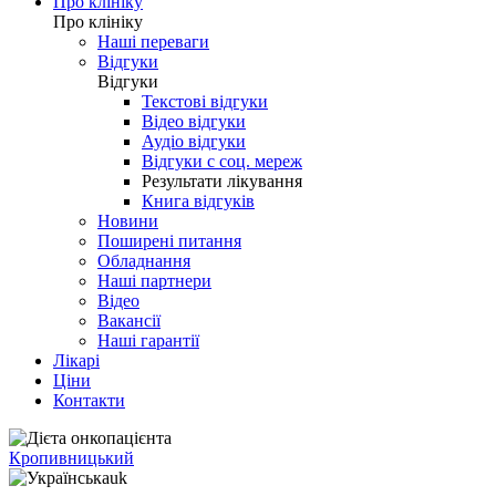
Про клініку
Про клініку
Наші переваги
Відгуки
Відгуки
Текстові відгуки
Відео відгуки
Аудіо відгуки
Відгуки с соц. мереж
Результати лікування
Книга відгуків
Новини
Поширені питання
Обладнання
Наші партнери
Відео
Вакансії
Наші гарантії
Лікарі
Ціни
Контакти
Кропивницький
uk