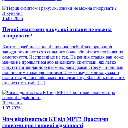
Лікування
16.07.2026
Перші симптоми раку: які ознаки не можна
ігнорувати?
Багато людей переконані, що онкологічні захворювання
завжди починаються з сильного болю або різкого погіршення
самопочуття. Насправді це не так. На ранніх стадіях рак може
майже не проявлятися або викликати симптоми, які легко
сплутати зі звичайною втомою, наслідками стресу чи іншими
поширеними захворюваннями. Саме тому важливо уважно
ставитися до сигналів власного організму. Більшість описаних
нижче симптомів […]
Лікування
1.07.2026
Чим відрізняється КТ від МРТ? Простими
словами про головні відмінності