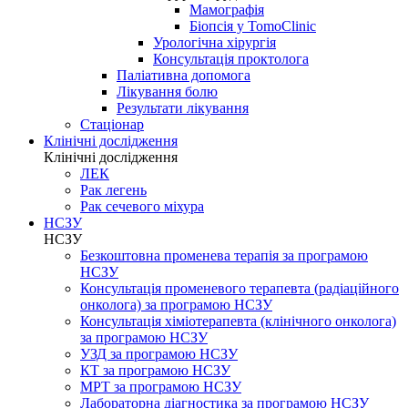
Мамографія
Біопсія у TomoClinic
Урологічна хірургія
Консультація проктолога
Паліативна допомога
Лікування болю
Результати лікування
Стаціонар
Клінічні дослідження
Клінічні дослідження
ЛЕК
Рак легень
Рак сечевого міхура
НСЗУ
НСЗУ
Безкоштовна променева терапія за програмою
НСЗУ
Консультація променевого терапевта (радіаційного
онколога) за програмою НСЗУ
Консультація хіміотерапевта (клінічного онколога)
за програмою НСЗУ
УЗД за програмою НСЗУ
КТ за програмою НСЗУ
МРТ за програмою НСЗУ
Лабораторна діагностика за програмою НСЗУ