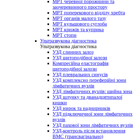
МРТ черевної порожнини та
заочеревинного простору
МРТ поперекового відділу хребта
МРТ органів малого тазу
МРТ кульшового суглоба
МРТ крижів та куприка
МРТ стопи
Ультразвукова діагностика
Ультразвукова діагностика
УЗД слинних залоз
УЗД щитоподібної залози
Компресійна еластографія
щитоподібної залози
УЗД плевральних синусів
УЗД комплексно переферійні зони
лімфатичних вузлів
УЗД лімфатичних вузлів: шийна зона
УЗД шлунку та дванадцятипалої
кишки
УЗД нирок та наднирників
УЗД підключичної зони лімфатичних
вузлів
УЗД пахової зони лімфатичних вузлів
УЗД-контроль після встановлення
ВМС (трансвагінально)