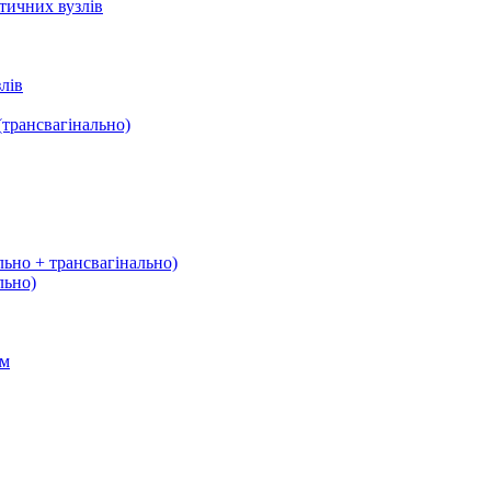
тичних вузлів
лів
трансвагінально)
льно + трансвагінально)
льно)
ом