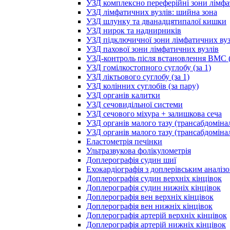
УЗД комплексно переферійні зони лімфа
УЗД лімфатичних вузлів: шийна зона
УЗД шлунку та дванадцятипалої кишки
УЗД нирок та наднирників
УЗД підключичної зони лімфатичних вуз
УЗД пахової зони лімфатичних вузлів
УЗД-контроль після встановлення ВМС (
УЗД гомілкостопного суглобу (за 1)
УЗД ліктьового суглобу (за 1)
УЗД колінних суглобів (за пару)
УЗД органів калитки
УЗД сечовидільної системи
УЗД сечового міхура + залишкова сеча
УЗД органів малого тазу (трансабдоміна
УЗД органів малого тазу (трансабдоміна
Еластометрія печінки
Ультразвукова фолікулометрія
Доплерографія судин шиї
Ехокардіографія з доплерівським аналіз
Доплерографія судин верхніх кінцівок
Доплерографія судин нижніх кінцівок
Доплерографія вен верхніх кінцівок
Доплерографія вен нижніх кінцівок
Доплерографія артерій верхніх кінцівок
Доплерографія артерій нижніх кінцівок