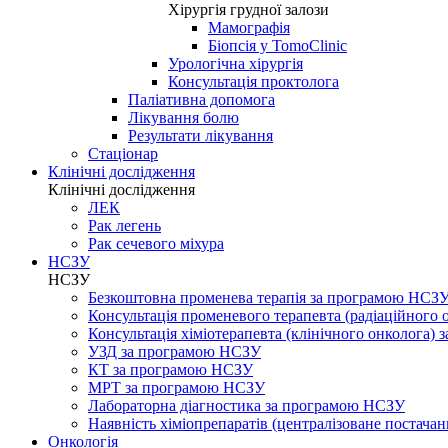
Хірургія грудної залози
Мамографія
Біопсія у TomoClinic
Урологічна хірургія
Консультація проктолога
Паліативна допомога
Лікування болю
Результати лікування
Стаціонар
Клінічні дослідження
Клінічні дослідження
ЛЕК
Рак легень
Рак сечевого міхура
НСЗУ
НСЗУ
Безкоштовна променева терапія за програмою НСЗ
Консультація променевого терапевта (радіаційного
Консультація хіміотерапевта (клінічного онколога)
УЗД за програмою НСЗУ
КТ за програмою НСЗУ
МРТ за програмою НСЗУ
Лабораторна діагностика за програмою НСЗУ
Наявність хіміопрепаратів (централізоване постачан
Онкологія