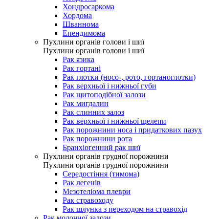
Хондросаркома
Хордома
Шваннома
Епендимома
Пухлини органів голови і шиї
Пухлини органів голови і шиї
Рак язика
Рак гортані
Рак глотки (носо-, рото, гортаноглотки)
Рак верхньої і нижньої губи
Рак щитоподібної залози
Рак мигдалин
Рак слинних залоз
Рак верхньої і нижньої щелепи
Рак порожнини носа і придаткових пазух
Рак порожнини рота
Бранхіогенний рак шиї
Пухлини органів грудної порожнини
Пухлини органів грудної порожнини
Середостіння (тимома)
Рак легенів
Мезотеліома плеври
Рак стравоходу
Рак шлунка з переходом на стравохід
Рак молочної залози