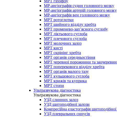
МРТ гіпофізу
МР-ангіографія судин головного мозку
МР-ангіографія артерій головного мозку
МР-ангіографія вен головного мозку
МРТ ротоглотки
МРТ шийного відділу хребта
МРТ променево-зап’ясного суглобу
МРТ ліктьового суглоба
МРТ плечового суглоба
МРТ молочних залоз
МРТ кисті
МРТ скрінінг хребта
МРТ органів середньостіння
МРТ черевної порожнини та заочеревин
МРТ поперекового відділу хребта
МРТ органів малого тазу
МРТ кульшового суглоба
МРТ крижів та куприка
МРТ стопи
Ультразвукова діагностика
Ультразвукова діагностика
УЗД слинних залоз
УЗД щитоподібної залози
Компресійна еластографія щитоподібної
УЗД плевральних синусів