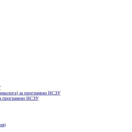
У
 онколога) за програмою НСЗУ
 за програмою НСЗУ
ня)