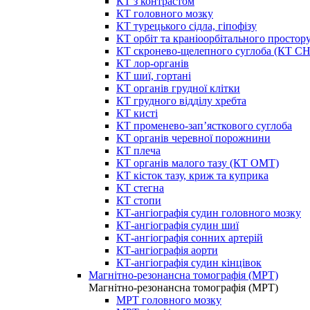
КТ з контрастом
КТ головного мозку
КТ турецького сідла, гіпофізу
КТ орбіт та краніоорбітального простор
КТ скронево-щелепного суглоба (КТ 
КТ лор-органів
КТ шиї, гортані
КТ органів грудної клітки
КТ грудного відділу хребта
КТ кисті
КТ променево-зап’ясткового суглоба
КТ органів черевної порожнини
КТ плеча
КТ органів малого тазу (КТ ОМТ)
КТ кісток тазу, криж та куприка
КТ стегна
КТ стопи
КТ-ангіографія судин головного мозку
КТ-ангіографія судин шиї
КТ-ангіографія сонних артерій
КТ-ангіографія аорти
КТ-ангіографія судин кінцівок
Магнітно-резонансна томографія (МРТ)
Магнітно-резонансна томографія (МРТ)
МРТ головного мозку