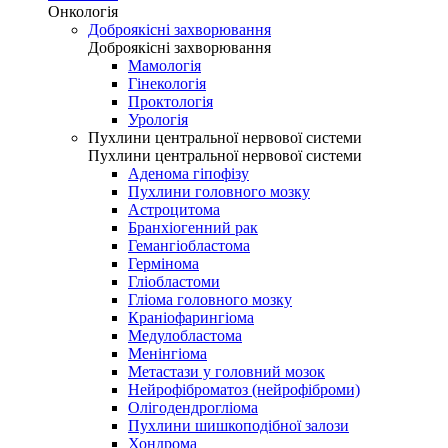
Онкологія
Доброякісні захворювання
Доброякісні захворювання
Мамологія
Гінекологія
Проктологія
Урологія
Пухлини центральної нервової системи
Пухлини центральної нервової системи
Аденома гіпофізу
Пухлини головного мозку
Астроцитома
Бранхіогенний рак
Гемангіобластома
Гермінома
Гліобластоми
Гліома головного мозку
Краніофарингіома
Медулобластома
Менінгіома
Метастази у головний мозок
Нейрофіброматоз (нейрофіброми)
Олігодендрогліома
Пухлини шишкоподібної залози
Хондрома