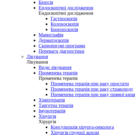
Біопсія
Ендоскопічні дослідження
Ендоскопічні дослідження
Гастроскопія
Колоноскопія
Бронхоскопія
Мамографія
Дерматоскопія
Скринінгові програми
Переваги діагностики
Лікування
Лікування
Види лікування
Променева терапія
Променева терапія
Променева терапія при раку простати
Променева терапія при раку стравоходу
Променева терапія при раку прямої киш
Хіміотерапія
Таргетна терапія
Імунотерапія
Хірургія
Хірургія
Консультація хірурга-онколога
Хірургія грудної залози