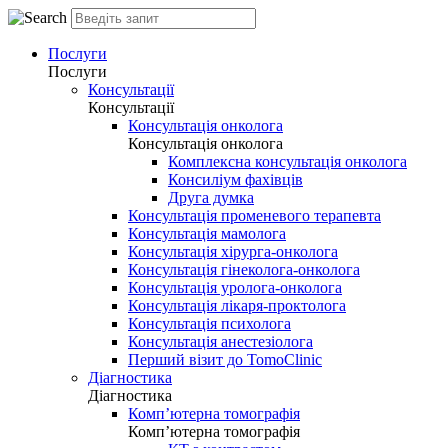
Послуги
Послуги
Консультації
Консультації
Консультація онколога
Консультація онколога
Комплексна консультація онколога
Консиліум фахівців
Друга думка
Консультація променевого терапевта
Консультація мамолога
Консультація хірурга-онколога
Консультація гінеколога-онколога
Консультація уролога-онколога
Консультація лікаря-проктолога
Консультація психолога
Консультація анестезіолога
Перший візит до TomoClinic
Діагностика
Діагностика
Комп’ютерна томографія
Комп’ютерна томографія