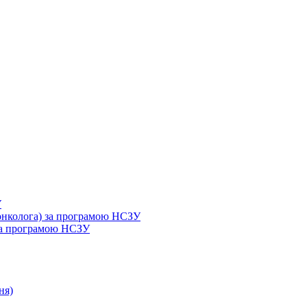
У
 онколога) за програмою НСЗУ
 за програмою НСЗУ
ня)