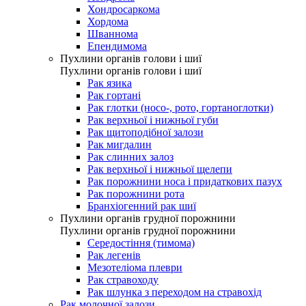
Хондросаркома
Хордома
Шваннома
Епендимома
Пухлини органів голови і шиї
Пухлини органів голови і шиї
Рак язика
Рак гортані
Рак глотки (носо-, рото, гортаноглотки)
Рак верхньої і нижньої губи
Рак щитоподібної залози
Рак мигдалин
Рак слинних залоз
Рак верхньої і нижньої щелепи
Рак порожнини носа і придаткових пазух
Рак порожнини рота
Бранхіогенний рак шиї
Пухлини органів грудної порожнини
Пухлини органів грудної порожнини
Середостіння (тимома)
Рак легенів
Мезотеліома плеври
Рак стравоходу
Рак шлунка з переходом на стравохід
Рак молочної залози