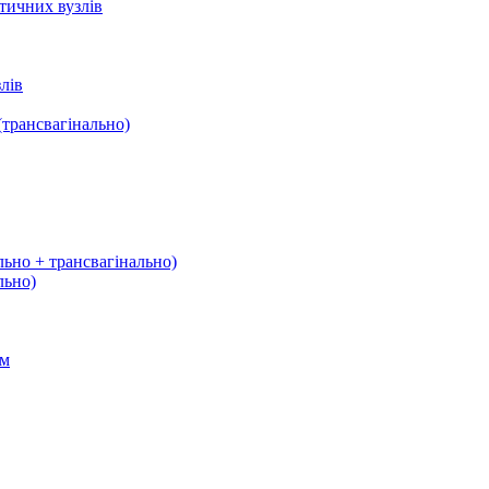
тичних вузлів
лів
трансвагінально)
льно + трансвагінально)
льно)
ом