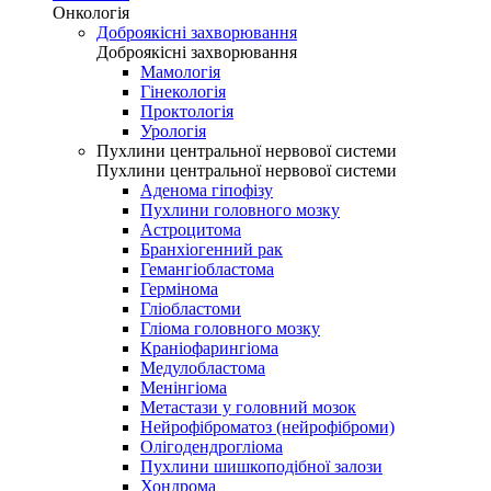
Онкологія
Доброякісні захворювання
Доброякісні захворювання
Мамологія
Гінекологія
Проктологія
Урологія
Пухлини центральної нервової системи
Пухлини центральної нервової системи
Аденома гіпофізу
Пухлини головного мозку
Астроцитома
Бранхіогенний рак
Гемангіобластома
Гермінома
Гліобластоми
Гліома головного мозку
Краніофарингіома
Медулобластома
Менінгіома
Метастази у головний мозок
Нейрофіброматоз (нейрофіброми)
Олігодендрогліома
Пухлини шишкоподібної залози
Хондрома