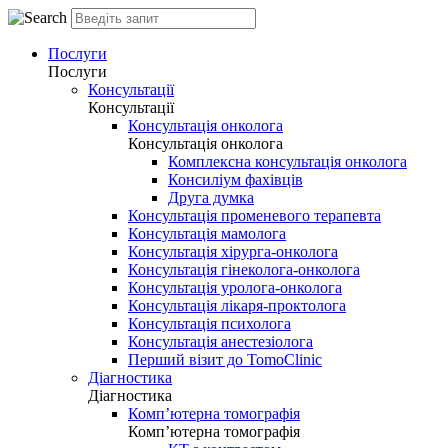
Послуги
Послуги
Консультації
Консультації
Консультація онколога
Консультація онколога
Комплексна консультація онколога
Консиліум фахівців
Друга думка
Консультація променевого терапевта
Консультація мамолога
Консультація хірурга-онколога
Консультація гінеколога-онколога
Консультація уролога-онколога
Консультація лікаря-проктолога
Консультація психолога
Консультація анестезіолога
Перший візит до TomoClinic
Діагностика
Діагностика
Комп’ютерна томографія
Комп’ютерна томографія