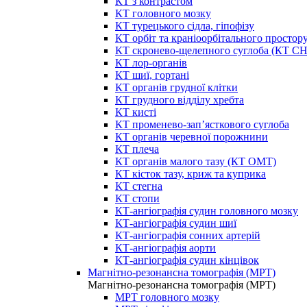
КТ з контрастом
КТ головного мозку
КТ турецького сідла, гіпофізу
КТ орбіт та краніоорбітального простор
КТ скронево-щелепного суглоба (КТ 
КТ лор-органів
КТ шиї, гортані
КТ органів грудної клітки
КТ грудного відділу хребта
КТ кисті
КТ променево-зап’ясткового суглоба
КТ органів черевної порожнини
КТ плеча
КТ органів малого тазу (КТ ОМТ)
КТ кісток тазу, криж та куприка
КТ стегна
КТ стопи
КТ-ангіографія судин головного мозку
КТ-ангіографія судин шиї
КТ-ангіографія сонних артерій
КТ-ангіографія аорти
КТ-ангіографія судин кінцівок
Магнітно-резонансна томографія (МРТ)
Магнітно-резонансна томографія (МРТ)
МРТ головного мозку