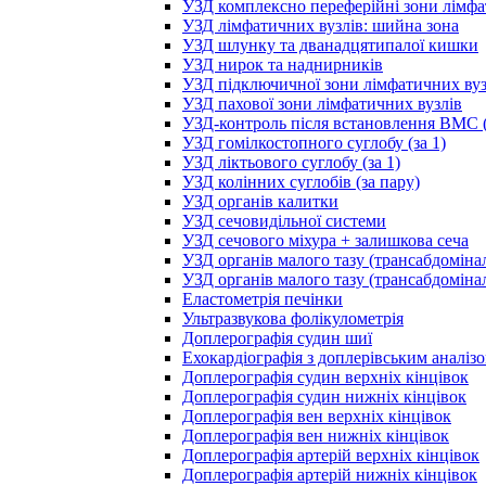
УЗД комплексно переферійні зони лімфа
УЗД лімфатичних вузлів: шийна зона
УЗД шлунку та дванадцятипалої кишки
УЗД нирок та наднирників
УЗД підключичної зони лімфатичних вуз
УЗД пахової зони лімфатичних вузлів
УЗД-контроль після встановлення ВМС (
УЗД гомілкостопного суглобу (за 1)
УЗД ліктьового суглобу (за 1)
УЗД колінних суглобів (за пару)
УЗД органів калитки
УЗД сечовидільної системи
УЗД сечового міхура + залишкова сеча
УЗД органів малого тазу (трансабдоміна
УЗД органів малого тазу (трансабдоміна
Еластометрія печінки
Ультразвукова фолікулометрія
Доплерографія судин шиї
Ехокардіографія з доплерівським аналіз
Доплерографія судин верхніх кінцівок
Доплерографія судин нижніх кінцівок
Доплерографія вен верхніх кінцівок
Доплерографія вен нижніх кінцівок
Доплерографія артерій верхніх кінцівок
Доплерографія артерій нижніх кінцівок