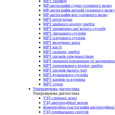
МРТ гіпофізу
МР-ангіографія судин головного мозку
МР-ангіографія артерій головного мозку
МР-ангіографія вен головного мозку
МРТ ротоглотки
МРТ шийного відділу хребта
МРТ променево-зап’ясного суглобу
МРТ ліктьового суглоба
МРТ плечового суглоба
МРТ молочних залоз
МРТ кисті
МРТ скрінінг хребта
МРТ органів середньостіння
МРТ черевної порожнини та заочеревин
МРТ поперекового відділу хребта
МРТ органів малого тазу
МРТ кульшового суглоба
МРТ крижів та куприка
МРТ стопи
Ультразвукова діагностика
Ультразвукова діагностика
УЗД слинних залоз
УЗД щитоподібної залози
Компресійна еластографія щитоподібної
УЗД плевральних синусів