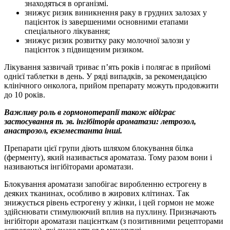
знаходяться в організмі.
знижує ризик виникнення раку в грудних залозах у
пацієнток із завершеними основними етапами
спеціального лікування;
знижує ризик розвитку раку молочної залози у
пацієнток з підвищеним ризиком.
Лікування зазвичай триває п’ять років і полягає в прийомі
однієї таблетки в день. У ряді випадків, за рекомендацією
клінічного онколога, прийом препарату можуть продовжити
до 10 років.
Важливу роль в гормонотерапії також відіграє
застосування т. зв. інгібіторів ароматази: летрозол,
анастрозол, екземестанта інші.
Препарати цієї групи діють шляхом блокування білка
(ферменту), який називається ароматаза. Тому разом вони і
називаються інгібіторами ароматази.
Блокування ароматази запобігає виробленню естрогену в
деяких тканинах, особливо в жирових клітинах. Так
знижується рівень естрогену у жінки, і цей гормон не може
здійснювати стимулюючий вплив на пухлину. Призначають
інгібітори ароматази пацієнткам (з позитивними рецепторами