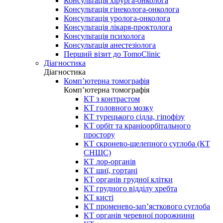
Консультація хірурга-онколога
Консультація гінеколога-онколога
Консультація уролога-онколога
Консультація лікаря-проктолога
Консультація психолога
Консультація анестезіолога
Перший візит до TomoClinic
Діагностика
Діагностика
Комп’ютерна томографія
Комп’ютерна томографія
КТ з контрастом
КТ головного мозку
КТ турецького сідла, гіпофізу
КТ орбіт та краніоорбітального
простору
КТ скронево-щелепного суглоба (КТ
СНЩС)
КТ лор-органів
КТ шиї, гортані
КТ органів грудної клітки
КТ грудного відділу хребта
КТ кисті
КТ променево-зап’ясткового суглоба
КТ органів черевної порожнини