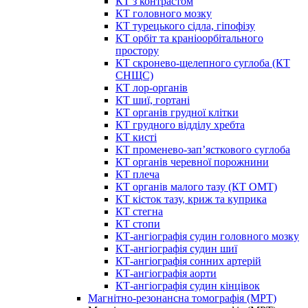
КТ з контрастом
КТ головного мозку
КТ турецького сідла, гіпофізу
КТ орбіт та краніоорбітального
простору
КТ скронево-щелепного суглоба (КТ
СНЩС)
КТ лор-органів
КТ шиї, гортані
КТ органів грудної клітки
КТ грудного відділу хребта
КТ кисті
КТ променево-зап’ясткового суглоба
КТ органів черевної порожнини
КТ плеча
КТ органів малого тазу (КТ ОМТ)
КТ кісток тазу, криж та куприка
КТ стегна
КТ стопи
КТ-ангіографія судин головного мозку
КТ-ангіографія судин шиї
КТ-ангіографія сонних артерій
КТ-ангіографія аорти
КТ-ангіографія судин кінцівок
Магнітно-резонансна томографія (МРТ)