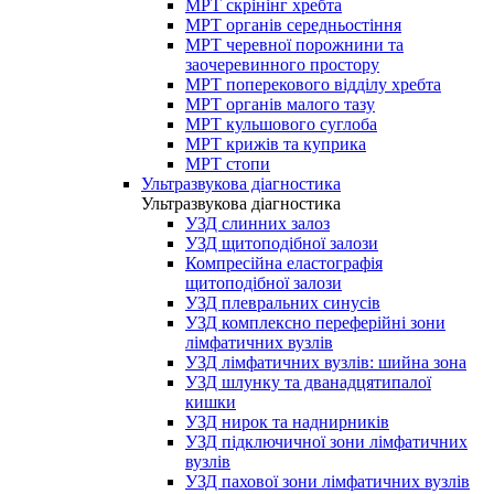
МРТ скрінінг хребта
МРТ органів середньостіння
МРТ черевної порожнини та
заочеревинного простору
МРТ поперекового відділу хребта
МРТ органів малого тазу
МРТ кульшового суглоба
МРТ крижів та куприка
МРТ стопи
Ультразвукова діагностика
Ультразвукова діагностика
УЗД слинних залоз
УЗД щитоподібної залози
Компресійна еластографія
щитоподібної залози
УЗД плевральних синусів
УЗД комплексно переферійні зони
лімфатичних вузлів
УЗД лімфатичних вузлів: шийна зона
УЗД шлунку та дванадцятипалої
кишки
УЗД нирок та наднирників
УЗД підключичної зони лімфатичних
вузлів
УЗД пахової зони лімфатичних вузлів