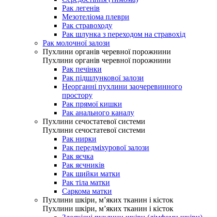
Рак легенів
Мезотеліома плеври
Рак стравоходу
Рак шлунка з переходом на стравохід
Рак молочної залози
Пухлини органів черевної порожнини
Пухлини органів черевної порожнини
Рак печінки
Рак підшлункової залози
Неорганні пухлини заочеревинного
простору
Рак прямої кишки
Рак анального каналу
Пухлини сечостатевої системи
Пухлини сечостатевої системи
Рак нирки
Рак передміхурової залози
Рак яєчка
Рак яєчників
Рак шийки матки
Рак тіла матки
Саркома матки
Пухлини шкіри, м’яких тканин і кісток
Пухлини шкіри, м’яких тканин і кісток