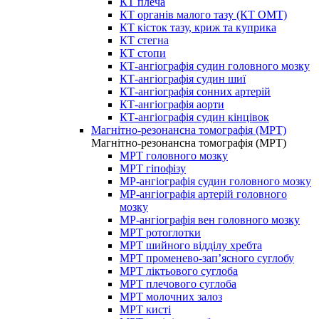
КТ плеча
КТ органів малого тазу (КТ ОМТ)
КТ кісток тазу, криж та куприка
КТ стегна
КТ стопи
КТ-ангіографія судин головного мозку
КТ-ангіографія судин шиї
КТ-ангіографія сонних артерій
КТ-ангіографія аорти
КТ-ангіографія судин кінцівок
Магнітно-резонансна томографія (МРТ)
Магнітно-резонансна томографія (МРТ)
МРТ головного мозку
МРТ гіпофізу
МР-ангіографія судин головного мозку
МР-ангіографія артерій головного
мозку
МР-ангіографія вен головного мозку
МРТ ротоглотки
МРТ шийного відділу хребта
МРТ променево-зап’ясного суглобу
МРТ ліктьового суглоба
МРТ плечового суглоба
МРТ молочних залоз
МРТ кисті