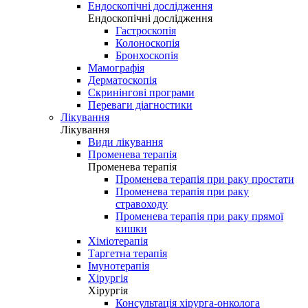
Ендоскопічні дослідження
Ендоскопічні дослідження
Гастроскопія
Колоноскопія
Бронхоскопія
Мамографія
Дерматоскопія
Скринінгові програми
Переваги діагностики
Лікування
Лікування
Види лікування
Променева терапія
Променева терапія
Променева терапія при раку простати
Променева терапія при раку
стравоходу
Променева терапія при раку прямої
кишки
Хіміотерапія
Таргетна терапія
Імунотерапія
Хірургія
Хірургія
Консультація хірурга-онколога