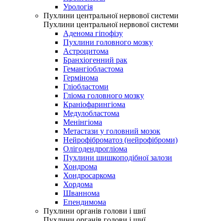
Урологія
Пухлини центральної нервової системи
Пухлини центральної нервової системи
Аденома гіпофізу
Пухлини головного мозку
Астроцитома
Бранхіогенний рак
Гемангіобластома
Гермінома
Гліобластоми
Гліома головного мозку
Краніофарингіома
Медулобластома
Менінгіома
Метастази у головний мозок
Нейрофіброматоз (нейрофіброми)
Олігодендрогліома
Пухлини шишкоподібної залози
Хондрома
Хондросаркома
Хордома
Шваннома
Епендимома
Пухлини органів голови і шиї
Пухлини органів голови і шиї