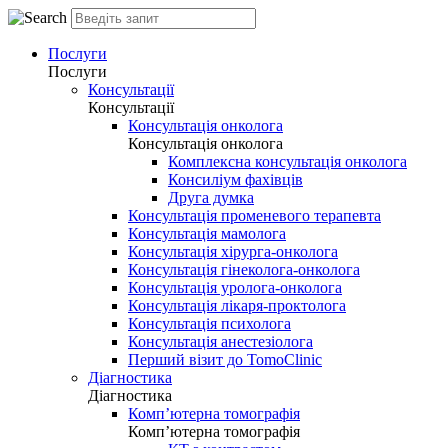
Послуги
Послуги
Консультації
Консультації
Консультація онколога
Консультація онколога
Комплексна консультація онколога
Консиліум фахівців
Друга думка
Консультація променевого терапевта
Консультація мамолога
Консультація хірурга-онколога
Консультація гінеколога-онколога
Консультація уролога-онколога
Консультація лікаря-проктолога
Консультація психолога
Консультація анестезіолога
Перший візит до TomoClinic
Діагностика
Діагностика
Комп’ютерна томографія
Комп’ютерна томографія