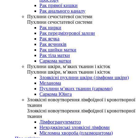
Рак прямої кишки
Рак анального каналу
Пухлини сечостатевої системи
Пухлини сечостатевої системи
Рак нирки
Рак передміхурової залози
Рак яєчка
Рак яєчників
Рак шийки матки
Рак тіла матки
Саркома матки
Пухлини шкіри, м’яких тканин і кісток
Пухлини шкіри, м’яких тканин і кісток
Злоякісні пухлини шкіри (лімфоми шкіри)
Меланома
Пухлини м’яких тканин (саркоми)
Саркома Юінга
Злоякісні новоутворення лімфоїдної і кровотворної
тканин
Злоякісні новоутворення лімфоїдної і кровотворної
тканин
Лімфогранулематоз
Неходжкінські злоякісні лімфоми
Мієломна хвороба (плазмоцитома)