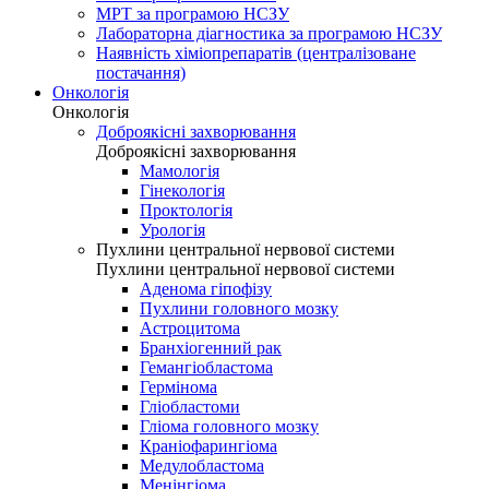
МРТ за програмою НСЗУ
Лабораторна діагностика за програмою НСЗУ
Наявність хіміопрепаратів (централізоване
постачання)
Онкологія
Онкологія
Доброякісні захворювання
Доброякісні захворювання
Мамологія
Гінекологія
Проктологія
Урологія
Пухлини центральної нервової системи
Пухлини центральної нервової системи
Аденома гіпофізу
Пухлини головного мозку
Астроцитома
Бранхіогенний рак
Гемангіобластома
Гермінома
Гліобластоми
Гліома головного мозку
Краніофарингіома
Медулобластома
Менінгіома