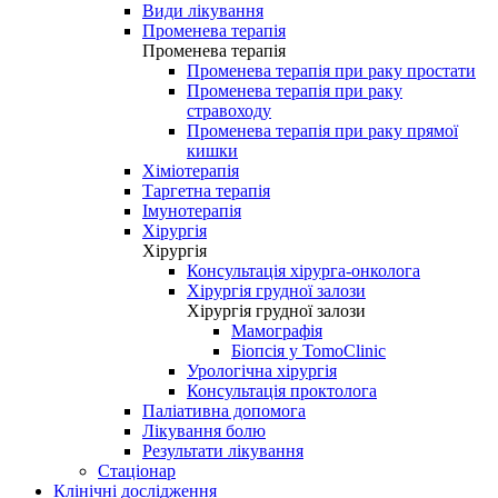
Види лікування
Променева терапія
Променева терапія
Променева терапія при раку простати
Променева терапія при раку
стравоходу
Променева терапія при раку прямої
кишки
Хіміотерапія
Таргетна терапія
Імунотерапія
Хірургія
Хірургія
Консультація хірурга-онколога
Хірургія грудної залози
Хірургія грудної залози
Мамографія
Біопсія у TomoClinic
Урологічна хірургія
Консультація проктолога
Паліативна допомога
Лікування болю
Результати лікування
Стаціонар
Клінічні дослідження