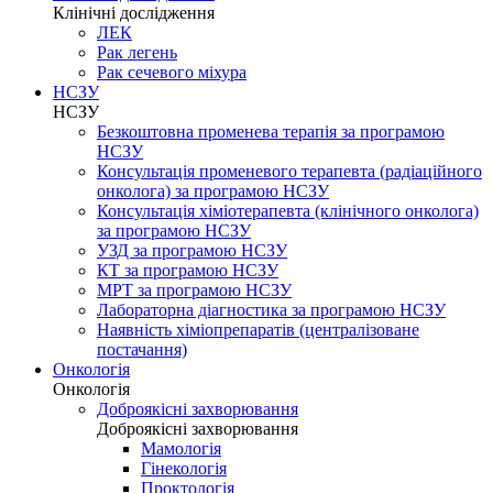
Клінічні дослідження
ЛЕК
Рак легень
Рак сечевого міхура
НСЗУ
НСЗУ
Безкоштовна променева терапія за програмою
НСЗУ
Консультація променевого терапевта (радіаційного
онколога) за програмою НСЗУ
Консультація хіміотерапевта (клінічного онколога)
за програмою НСЗУ
УЗД за програмою НСЗУ
КТ за програмою НСЗУ
МРТ за програмою НСЗУ
Лабораторна діагностика за програмою НСЗУ
Наявність хіміопрепаратів (централізоване
постачання)
Онкологія
Онкологія
Доброякісні захворювання
Доброякісні захворювання
Мамологія
Гінекологія
Проктологія