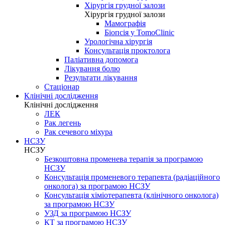
Хірургія грудної залози
Хірургія грудної залози
Мамографія
Біопсія у TomoClinic
Урологічна хірургія
Консультація проктолога
Паліативна допомога
Лікування болю
Результати лікування
Стаціонар
Клінічні дослідження
Клінічні дослідження
ЛЕК
Рак легень
Рак сечевого міхура
НСЗУ
НСЗУ
Безкоштовна променева терапія за програмою
НСЗУ
Консультація променевого терапевта (радіаційного
онколога) за програмою НСЗУ
Консультація хіміотерапевта (клінічного онколога)
за програмою НСЗУ
УЗД за програмою НСЗУ
КТ за програмою НСЗУ