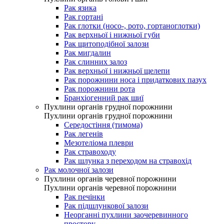
Рак язика
Рак гортані
Рак глотки (носо-, рото, гортаноглотки)
Рак верхньої і нижньої губи
Рак щитоподібної залози
Рак мигдалин
Рак слинних залоз
Рак верхньої і нижньої щелепи
Рак порожнини носа і придаткових пазух
Рак порожнини рота
Бранхіогенний рак шиї
Пухлини органів грудної порожнини
Пухлини органів грудної порожнини
Середостіння (тимома)
Рак легенів
Мезотеліома плеври
Рак стравоходу
Рак шлунка з переходом на стравохід
Рак молочної залози
Пухлини органів черевної порожнини
Пухлини органів черевної порожнини
Рак печінки
Рак підшлункової залози
Неорганні пухлини заочеревинного
простору