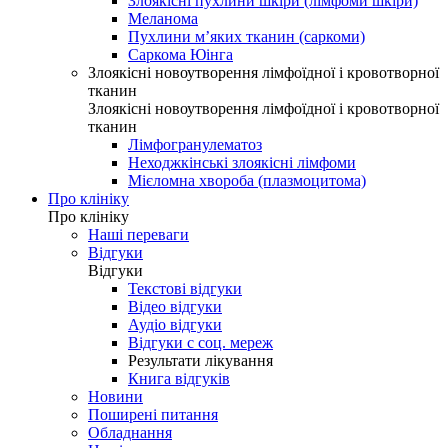
Злоякісні пухлини шкіри (лімфоми шкіри)
Меланома
Пухлини м’яких тканин (саркоми)
Саркома Юінга
Злоякісні новоутворення лімфоїдної і кровотворної
тканин
Злоякісні новоутворення лімфоїдної і кровотворної
тканин
Лімфогранулематоз
Неходжкінські злоякісні лімфоми
Мієломна хвороба (плазмоцитома)
Про клініку
Про клініку
Наші переваги
Відгуки
Відгуки
Текстові відгуки
Відео відгуки
Аудіо відгуки
Відгуки с соц. мереж
Результати лікування
Книга відгуків
Новини
Поширені питання
Обладнання