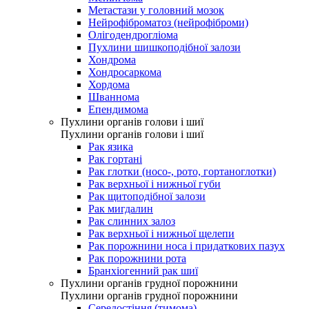
Метастази у головний мозок
Нейрофіброматоз (нейрофіброми)
Олігодендрогліома
Пухлини шишкоподібної залози
Хондрома
Хондросаркома
Хордома
Шваннома
Епендимома
Пухлини органів голови і шиї
Пухлини органів голови і шиї
Рак язика
Рак гортані
Рак глотки (носо-, рото, гортаноглотки)
Рак верхньої і нижньої губи
Рак щитоподібної залози
Рак мигдалин
Рак слинних залоз
Рак верхньої і нижньої щелепи
Рак порожнини носа і придаткових пазух
Рак порожнини рота
Бранхіогенний рак шиї
Пухлини органів грудної порожнини
Пухлини органів грудної порожнини
Середостіння (тимома)