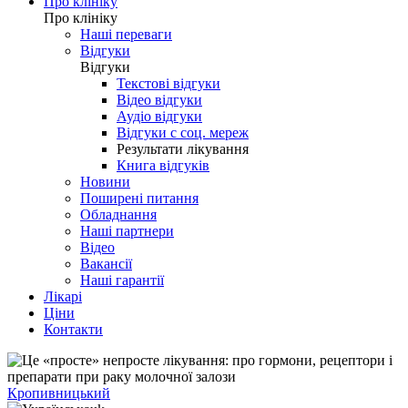
Про клініку
Про клініку
Наші переваги
Відгуки
Відгуки
Текстові відгуки
Відео відгуки
Аудіо відгуки
Відгуки с соц. мереж
Результати лікування
Книга відгуків
Новини
Поширені питання
Обладнання
Наші партнери
Відео
Вакансії
Наші гарантії
Лікарі
Ціни
Контакти
Кропивницький