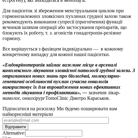
естрогену), які знаходяться в менопаузі.
Для пацієнток зі збереженим менструальним циклом при
гормонозалежних злоякісних пухлинах грудної залози також
рекомендують виконання супресії (пригнічення) функції
яєчників шляхом операції або застосування препаратів, що
блокують їх роботу, т. з. агоністів гонадотропін-релізинг
гормону.
Все вирішується з фахівцем індивідуально — в кожному
конкретному випадку для кожної нашої пацієнтки.
«Ендокрінотерапія займає важливе місце в арсеналі
комплексного лікування злоякісної патології грудної залози. З
отриманням нових знань про біологічні, молекулярно-
генетичні особливості пухлин сучасна онкологія
використовує їх для впровадження нових ефективних
методів лікування і профілактики», —
зазначив лікар-
мамолог, онкохірургTomoClinic Дмитро Караськов.
Підписатися на розсилку
Ми будемо поширювати вам
найкорисніші матеріали
Alternative: