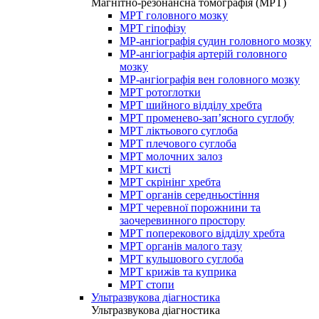
Магнітно-резонансна томографія (МРТ)
МРТ головного мозку
МРТ гіпофізу
МР-ангіографія судин головного мозку
МР-ангіографія артерій головного
мозку
МР-ангіографія вен головного мозку
МРТ ротоглотки
МРТ шийного відділу хребта
МРТ променево-зап’ясного суглобу
МРТ ліктьового суглоба
МРТ плечового суглоба
МРТ молочних залоз
МРТ кисті
МРТ скрінінг хребта
МРТ органів середньостіння
МРТ черевної порожнини та
заочеревинного простору
МРТ поперекового відділу хребта
МРТ органів малого тазу
МРТ кульшового суглоба
МРТ крижів та куприка
МРТ стопи
Ультразвукова діагностика
Ультразвукова діагностика