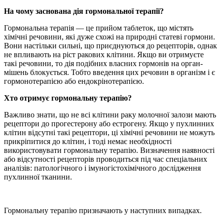
На чому заснована дія гормональної терапії?
Гормональна терапія — це прийом таблеток, що містять
хімічні речовини, які дуже схожі на природні статеві гормони.
Вони настільки сильні, що приєднуються до рецепторів, однак
не впливають на ріст ракових клітини. Якщо ви отримуєте
такі речовини, то дія подібних власних гормонів на орган-
мішень блокується. Тобто введення цих речовин в організм і є
гормонотерапією або ендокрінотерапією.
Хто отримує гормональну терапію?
Важливо знати, що не всі клітини раку молочної залози мають
рецептори до прогестерону або естрогену. Якщо у пухлинних
клітин відсутні такі рецептори, ці хімічні речовини не можуть
прикріпитися до клітин, і тоді немає необхідності
використовувати гормональну терапію. Визначення наявності
або відсутності рецепторів проводиться під час спеціальних
аналізів: патологічного і імуногістохімічного дослідження
пухлинної тканини.
Гормональну терапію призначають у наступних випадках.