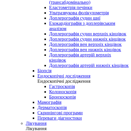
(трансабдомінально)
Еластометрія печінки
Ультразвукова фолікулометрія
Доплерографія судин шиї
Ехокардіографія з доплерівським
аналізом
Доплерографія судин верхніх кінцівок
Доплерографія судин нижніх кінцівок
Доплерографія вен верхніх кінцівок
Доплерографія вен нижніх кінцівок
Доплерографія артерій верхніх
кінцівок
Доплерографія артерій нижніх кінцівок
Біопсія
Ендоскопічні дослідження
Ендоскопічні дослідження
Гастроскопія
Колоноскопія
Бронхоскопія
Мамографія
Дерматоскопія
Скринінгові програми
Переваги діагностики
Лікування
Лікування