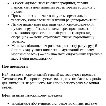
В якості ад’ювантної (післяопераційної) терапії
пацієнткам з позитивними рецепторами гормонів у
пухлині.
При метастазах — часто лікують гормональною
терапією, якщо злоякісні клітини рецептор-позитивні.
Літнім пацієнткам при виявленійгормонозалежній
пухлині грудної залози, яким через протипоказання
неможливо провести інше лікування (наприклад,
операцію), — вони отримують тільки гормональну
терапію.
Жінкам з підвищеним ризиком розвитку раку грудей
(наприклад, у яких виявлений мутований ген раку
молочної залози) — призначають ендокринну терапію в
якості міри профілактики.
Про препарати
Найчастіше в гормональній терапії застосовують препарат
Тамоксифен. Використовується вже протягом багатьох років
для лікування як раннього, так і поширеного раку молочної
залози.
Ефективність Тамоксифену доведена:
уповільнює або зупиняє ріст ракових клітин, які вже