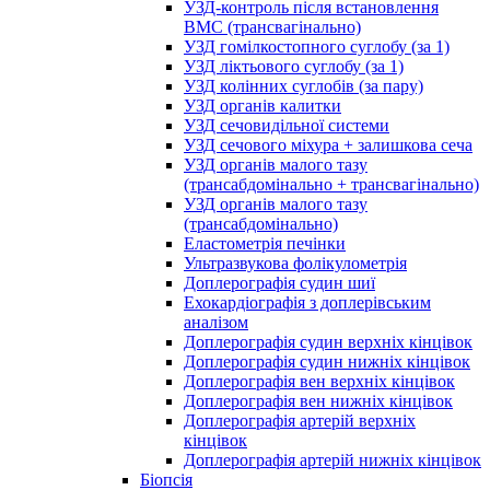
УЗД-контроль після встановлення
ВМС (трансвагінально)
УЗД гомілкостопного суглобу (за 1)
УЗД ліктьового суглобу (за 1)
УЗД колінних суглобів (за пару)
УЗД органів калитки
УЗД сечовидільної системи
УЗД сечового міхура + залишкова сеча
УЗД органів малого тазу
(трансабдомінально + трансвагінально)
УЗД органів малого тазу
(трансабдомінально)
Еластометрія печінки
Ультразвукова фолікулометрія
Доплерографія судин шиї
Ехокардіографія з доплерівським
аналізом
Доплерографія судин верхніх кінцівок
Доплерографія судин нижніх кінцівок
Доплерографія вен верхніх кінцівок
Доплерографія вен нижніх кінцівок
Доплерографія артерій верхніх
кінцівок
Доплерографія артерій нижніх кінцівок
Біопсія