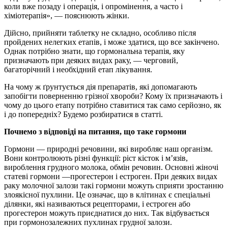
коли вже позаду і операція, і опромінення, а часто і
хіміотерапія», — пояснюють жінки.
Дійсно, прийняти таблетку не складно, особливо після
пройдених нелегких етапів, і може здатися, що все закінчено.
Однак потрібно знати, що гормональна терапія, яку
призначають при деяких видах раку, — черговий,
багаторічний і необхідний етап лікування.
На чому ж ґрунтується дія препаратів, які допомагають
запобігти поверненню грізної хвороби? Кому їх призначають і
чому до цього етапу потрібно ставитися так само серйозно, як
і до попередніх? Будемо розбиратися в статті.
Почнемо з відповіді на питання, що таке гормони
Гормони — природні речовини, які виробляє наш організм.
Вони контролюють різні функції: ріст кісток і м’язів,
вироблення грудного молока, обмін речовин. Основні жіночі
статеві гормони —прогестерон і естроген. При деяких видах
раку молочної залози такі гормони можуть сприяти зростанню
злоякісної пухлини. Це означає, що в клітинах є спеціальні
ділянки, які називаються рецепторами, і естроген або
прогестерон можуть приєднатися до них. Так відбувається
при гормонозалежних пухлинах грудної залози.