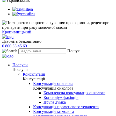
uk
en
ru
Кропивницький
Дзвоніть безкоштовно
0 800 33 45 69
Пошук
Послуги
Послуги
Консультації
Консультації
Консультація онколога
Консультація онколога
Комплексна консультація онколога
Консиліум фахівців
Друга думка
Консультація променевого терапевта
Консультація мамолога