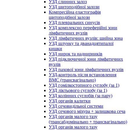
УЗД слинних залоз
УЗД щитоподібної залози
Компресійна еластографія
щитоподібної залози
УЗД плевральних синусів
УЗД комплексно переферійні зони
лімфатичних вузлів
УЗД лімфатичних вузлів: шийна зона
УЗД шлунку та дванадцятипалої
кишки
УЗД нирок та наднирників
УЗД підключичної зони лімфатичних
вузлів
УЗД пахової зони лімфатичних вузлів
УЗД-контроль після встановлення
ВМС (трансвагінально)
УЗД гомілкостопного суглобу (за 1)
УЗД ліктьового суглобу (за 1)
УЗД колінних суглобів (за пару)
УЗД органів калитки
УЗД сечовидільної системи
УЗД сечового міхура + залишкова сеча
УЗД органів малого тазу
(трансабдомінально + трансвагінально)
УЗД органів малого тазу