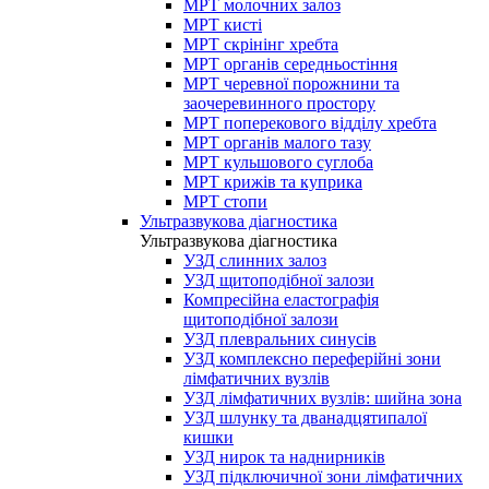
МРТ молочних залоз
МРТ кисті
МРТ скрінінг хребта
МРТ органів середньостіння
МРТ черевної порожнини та
заочеревинного простору
МРТ поперекового відділу хребта
МРТ органів малого тазу
МРТ кульшового суглоба
МРТ крижів та куприка
МРТ стопи
Ультразвукова діагностика
Ультразвукова діагностика
УЗД слинних залоз
УЗД щитоподібної залози
Компресійна еластографія
щитоподібної залози
УЗД плевральних синусів
УЗД комплексно переферійні зони
лімфатичних вузлів
УЗД лімфатичних вузлів: шийна зона
УЗД шлунку та дванадцятипалої
кишки
УЗД нирок та наднирників
УЗД підключичної зони лімфатичних