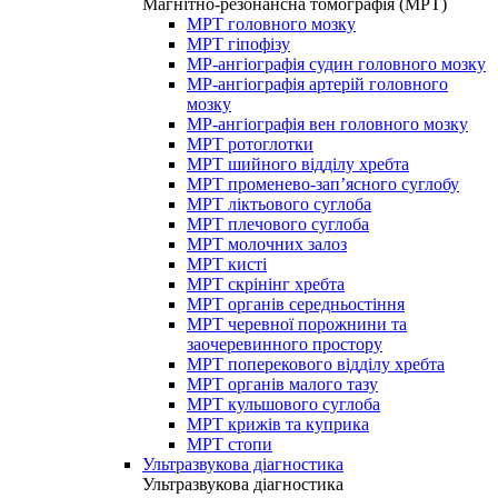
Магнітно-резонансна томографія (МРТ)
МРТ головного мозку
МРТ гіпофізу
МР-ангіографія судин головного мозку
МР-ангіографія артерій головного
мозку
МР-ангіографія вен головного мозку
МРТ ротоглотки
МРТ шийного відділу хребта
МРТ променево-зап’ясного суглобу
МРТ ліктьового суглоба
МРТ плечового суглоба
МРТ молочних залоз
МРТ кисті
МРТ скрінінг хребта
МРТ органів середньостіння
МРТ черевної порожнини та
заочеревинного простору
МРТ поперекового відділу хребта
МРТ органів малого тазу
МРТ кульшового суглоба
МРТ крижів та куприка
МРТ стопи
Ультразвукова діагностика
Ультразвукова діагностика