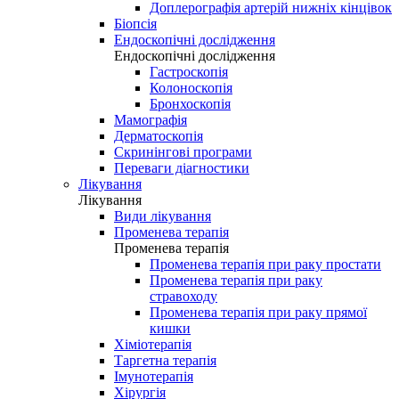
Доплерографія артерій нижніх кінцівок
Біопсія
Ендоскопічні дослідження
Ендоскопічні дослідження
Гастроскопія
Колоноскопія
Бронхоскопія
Мамографія
Дерматоскопія
Скринінгові програми
Переваги діагностики
Лікування
Лікування
Види лікування
Променева терапія
Променева терапія
Променева терапія при раку простати
Променева терапія при раку
стравоходу
Променева терапія при раку прямої
кишки
Хіміотерапія
Таргетна терапія
Імунотерапія
Хірургія