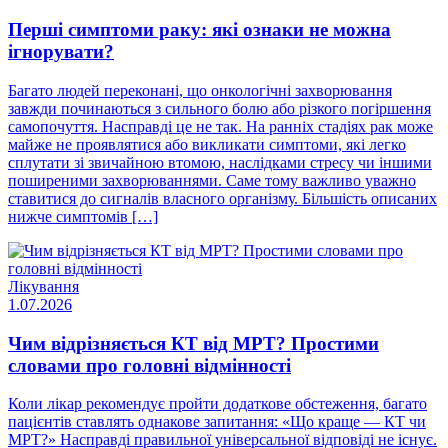
Перші симптоми раку: які ознаки не можна
ігнорувати?
Багато людей переконані, що онкологічні захворювання
завжди починаються з сильного болю або різкого погіршення
самопочуття. Насправді це не так. На ранніх стадіях рак може
майже не проявлятися або викликати симптоми, які легко
сплутати зі звичайною втомою, наслідками стресу чи іншими
поширеними захворюваннями. Саме тому важливо уважно
ставитися до сигналів власного організму. Більшість описаних
нижче симптомів […]
Лікування
1.07.2026
Чим відрізняється КТ від МРТ? Простими
словами про головні відмінності
Коли лікар рекомендує пройти додаткове обстеження, багато
пацієнтів ставлять однакове запитання: «Що краще — КТ чи
МРТ?» Насправді правильної універсальної відповіді не існує.