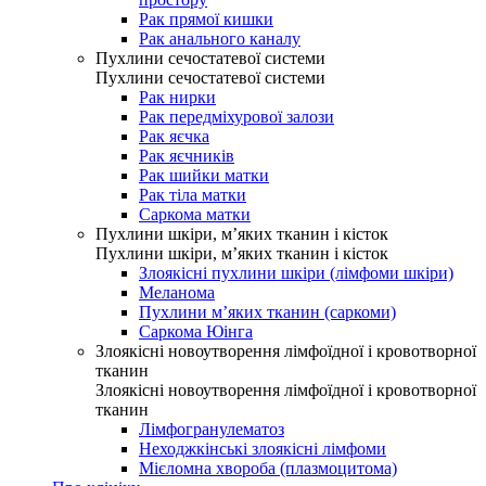
Рак прямої кишки
Рак анального каналу
Пухлини сечостатевої системи
Пухлини сечостатевої системи
Рак нирки
Рак передміхурової залози
Рак яєчка
Рак яєчників
Рак шийки матки
Рак тіла матки
Саркома матки
Пухлини шкіри, м’яких тканин і кісток
Пухлини шкіри, м’яких тканин і кісток
Злоякісні пухлини шкіри (лімфоми шкіри)
Меланома
Пухлини м’яких тканин (саркоми)
Саркома Юінга
Злоякісні новоутворення лімфоїдної і кровотворної
тканин
Злоякісні новоутворення лімфоїдної і кровотворної
тканин
Лімфогранулематоз
Неходжкінські злоякісні лімфоми
Мієломна хвороба (плазмоцитома)