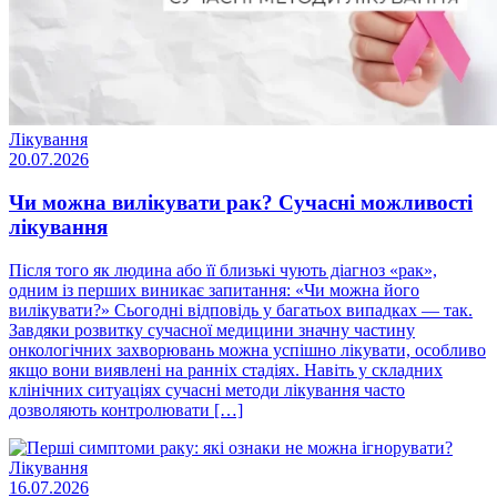
Лікування
20.07.2026
Чи можна вилікувати рак? Сучасні можливості
лікування
Після того як людина або її близькі чують діагноз «рак»,
одним із перших виникає запитання: «Чи можна його
вилікувати?» Сьогодні відповідь у багатьох випадках — так.
Завдяки розвитку сучасної медицини значну частину
онкологічних захворювань можна успішно лікувати, особливо
якщо вони виявлені на ранніх стадіях. Навіть у складних
клінічних ситуаціях сучасні методи лікування часто
дозволяють контролювати […]
Лікування
16.07.2026