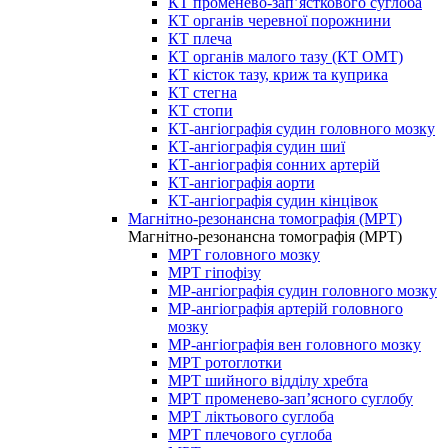
КТ променево-зап’ясткового суглоба
КТ органів черевної порожнини
КТ плеча
КТ органів малого тазу (КТ ОМТ)
КТ кісток тазу, криж та куприка
КТ стегна
КТ стопи
КТ-ангіографія судин головного мозку
КТ-ангіографія судин шиї
КТ-ангіографія сонних артерій
КТ-ангіографія аорти
КТ-ангіографія судин кінцівок
Магнітно-резонансна томографія (МРТ)
Магнітно-резонансна томографія (МРТ)
МРТ головного мозку
МРТ гіпофізу
МР-ангіографія судин головного мозку
МР-ангіографія артерій головного
мозку
МР-ангіографія вен головного мозку
МРТ ротоглотки
МРТ шийного відділу хребта
МРТ променево-зап’ясного суглобу
МРТ ліктьового суглоба
МРТ плечового суглоба