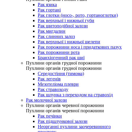
Рак язика
Рак гортані
Рак глотки (носо-, рото, гортаноглотки)
Рак верхньої і нижньої губи
Рак щитоподібної залози
Рак мигдалин
Рак слинних залоз
Рак верхньої і нижньої щелепи
Рак порожнини носа і придаткових пазух
Рак порожнини рота
Бранхіогенний рак шиї
Пухлини органів грудної порожнини
Пухлини органів грудної порожнини
Середостіння (тимома)
Рак легенів
Мезотеліома плеври
Рак стравоходу
Рак шлунка з переходом на стравохід
Рак молочної залози
Пухлини органів черевної порожнини
Пухлини органів черевної порожнини
Рак печінки
Рак підшлункової залози
Неорганні пухлини заочеревинного
простору