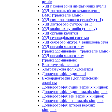
вузлів
УЗД пахової зони лімфатичних вузлів
УЗД-контроль після встановлення
ВМС (трансвагінально)
УЗД гомілкостопного суглобу (за 1)
УЗД ліктьового суглобу (за 1)
УЗД колінних суглобів (за пару)
УЗД органів калитки
УЗД сечовидільної системи
УЗД сечового міхура + залишкова сеча
УЗД органів малого тазу
(трансабдомінально + трансвагінально)
УЗД органів малого тазу
(трансабдомінально)
Еластометрія печінки
Ультразвукова фолікулометрія
Доплерографія судин шиї
Ехокардіографія з доплерівським
аналізом
Доплерографія судин верхніх кінцівок
Доплерографія судин нижніх кінцівок
Доплерографія вен верхніх кінцівок
Доплерографія вен нижніх кінцівок
Доплерографія артерій верхніх
кінцівок