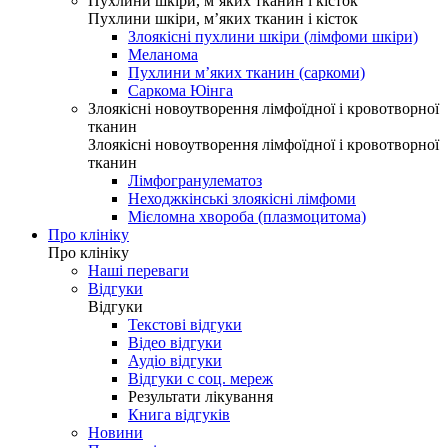
Пухлини шкіри, м’яких тканин і кісток
Пухлини шкіри, м’яких тканин і кісток
Злоякісні пухлини шкіри (лімфоми шкіри)
Меланома
Пухлини м’яких тканин (саркоми)
Саркома Юінга
Злоякісні новоутворення лімфоїдної і кровотворної
тканин
Злоякісні новоутворення лімфоїдної і кровотворної
тканин
Лімфогранулематоз
Неходжкінські злоякісні лімфоми
Мієломна хвороба (плазмоцитома)
Про клініку
Про клініку
Наші переваги
Відгуки
Відгуки
Текстові відгуки
Відео відгуки
Аудіо відгуки
Відгуки с соц. мереж
Результати лікування
Книга відгуків
Новини