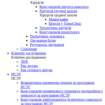
Хірургія
Консультація хірурга-онколога
Хірургія грудної залози
Хірургія грудної залози
Мамографія
Біопсія у TomoClinic
Урологічна хірургія
Консультація проктолога
Паліативна допомога
Лікування болю
Результати лікування
Стаціонар
Клінічні дослідження
Клінічні дослідження
ЛЕК
Рак легень
Рак сечевого міхура
НСЗУ
НСЗУ
Безкоштовна променева терапія за програмою
НСЗУ
Консультація променевого терапевта (радіаційного
онколога) за програмою НСЗУ
Консультація хіміотерапевта (клінічного онколога)
за програмою НСЗУ