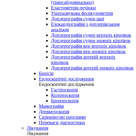
(трансабдомінально)
Еластометрія печінки
Ультразвукова фолікулометрія
Доплерографія судин шиї
Ехокардіографія з доплерівським
аналізом
Доплерографія судин верхніх кінцівок
Доплерографія судин нижніх кінцівок
Доплерографія вен верхніх кінцівок
Доплерографія вен нижніх кінцівок
Доплерографія артерій верхніх
кінцівок
Доплерографія артерій нижніх кінцівок
Біопсія
Ендоскопічні дослідження
Ендоскопічні дослідження
Гастроскопія
Колоноскопія
Бронхоскопія
Мамографія
Дерматоскопія
Скринінгові програми
Переваги діагностики
Лікування
Лікування