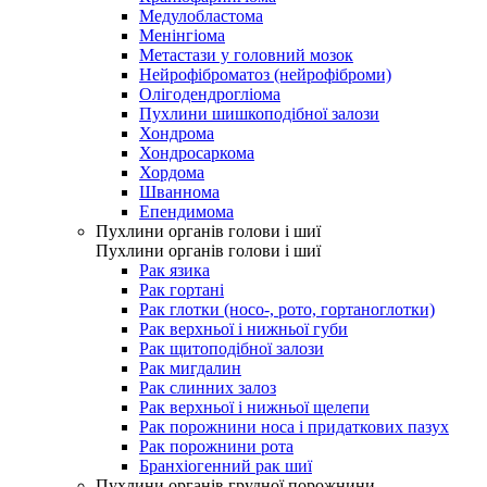
Медулобластома
Менінгіома
Метастази у головний мозок
Нейрофіброматоз (нейрофіброми)
Олігодендрогліома
Пухлини шишкоподібної залози
Хондрома
Хондросаркома
Хордома
Шваннома
Епендимома
Пухлини органів голови і шиї
Пухлини органів голови і шиї
Рак язика
Рак гортані
Рак глотки (носо-, рото, гортаноглотки)
Рак верхньої і нижньої губи
Рак щитоподібної залози
Рак мигдалин
Рак слинних залоз
Рак верхньої і нижньої щелепи
Рак порожнини носа і придаткових пазух
Рак порожнини рота
Бранхіогенний рак шиї
Пухлини органів грудної порожнини