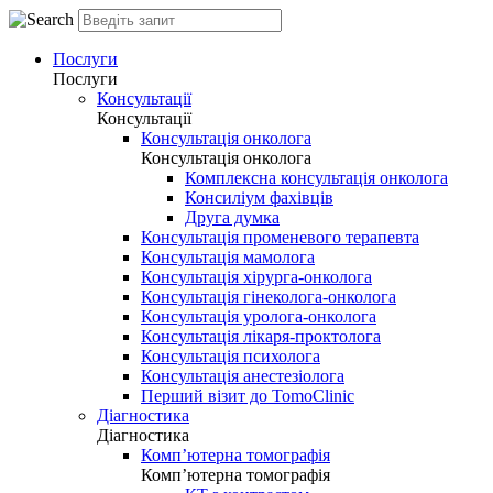
Послуги
Послуги
Консультації
Консультації
Консультація онколога
Консультація онколога
Комплексна консультація онколога
Консиліум фахівців
Друга думка
Консультація променевого терапевта
Консультація мамолога
Консультація хірурга-онколога
Консультація гінеколога-онколога
Консультація уролога-онколога
Консультація лікаря-проктолога
Консультація психолога
Консультація анестезіолога
Перший візит до TomoClinic
Діагностика
Діагностика
Комп’ютерна томографія
Комп’ютерна томографія