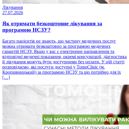
Лікування
27.07.2026
Як отримати безкоштовне лікування за
програмою НСЗУ?
Багато пацієнтів не знають, що частину медичних послуг
можна отримати безкоштовно за програмою медичних
гарантій НСЗУ. Якщо у вас є електронне направлення та
відповідні медичні показання, окремі консультації, діагностика
й лікування можуть бути доступними без оплати. У цій статті
розповідаємо, які послуги доступні у TomoClinic (м.
Кропивницький) за програмою НСЗУ та що потрібно для їх
[…]