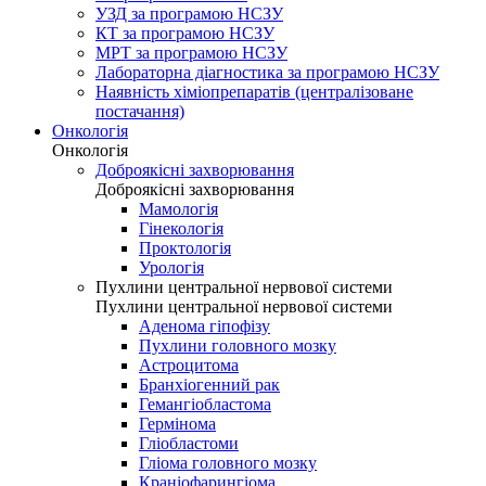
УЗД за програмою НСЗУ
КТ за програмою НСЗУ
МРТ за програмою НСЗУ
Лабораторна діагностика за програмою НСЗУ
Наявність хіміопрепаратів (централізоване
постачання)
Онкологія
Онкологія
Доброякісні захворювання
Доброякісні захворювання
Мамологія
Гінекологія
Проктологія
Урологія
Пухлини центральної нервової системи
Пухлини центральної нервової системи
Аденома гіпофізу
Пухлини головного мозку
Астроцитома
Бранхіогенний рак
Гемангіобластома
Гермінома
Гліобластоми
Гліома головного мозку
Краніофарингіома