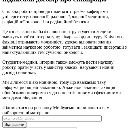
Спільна робота проводитиметься з трьома кафедрами
університету: онкології; радіології; ядерної медицини,
радіаційної онкології та радіаційної безпеки.
Це означає, що на базі нашого центру студенти-медики
зможуть пройти інтернатуру; лікарі — ординатуру. Крім того,
фахівці отримають можливість удосконалювати знання,
займатися науковою роботою, готувати і захищати дисертації з
найактуальніших тем сучасної онкології.
Студенти-медики, інтерни також зможуть вести наукову
роботу, брати участь у майстер-класах, набуваючи новий
досвід і навички.
Ми ділимося цією новиною, тому що вважаємо таку
інформацію вкрай важливою. Адже нові знання фахівців
обов’язково повернуться до пацієнтів новими ефективними
методами лікування.
Підписатися на розсилку
Ми будемо поширювати вам
найкорисніші матеріали