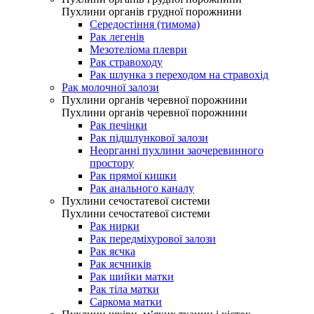
Пухлини органів грудної порожнини
Середостіння (тимома)
Рак легенів
Мезотеліома плеври
Рак стравоходу
Рак шлунка з переходом на стравохід
Рак молочної залози
Пухлини органів черевної порожнини
Пухлини органів черевної порожнини
Рак печінки
Рак підшлункової залози
Неорганні пухлини заочеревинного
простору
Рак прямої кишки
Рак анального каналу
Пухлини сечостатевої системи
Пухлини сечостатевої системи
Рак нирки
Рак передміхурової залози
Рак яєчка
Рак яєчників
Рак шийки матки
Рак тіла матки
Саркома матки