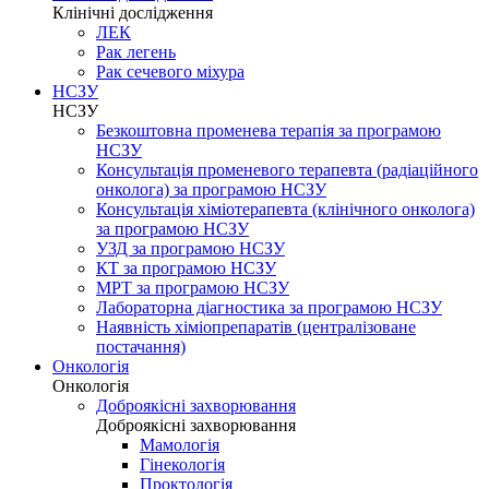
Клінічні дослідження
ЛЕК
Рак легень
Рак сечевого міхура
НСЗУ
НСЗУ
Безкоштовна променева терапія за програмою
НСЗУ
Консультація променевого терапевта (радіаційного
онколога) за програмою НСЗУ
Консультація хіміотерапевта (клінічного онколога)
за програмою НСЗУ
УЗД за програмою НСЗУ
КТ за програмою НСЗУ
МРТ за програмою НСЗУ
Лабораторна діагностика за програмою НСЗУ
Наявність хіміопрепаратів (централізоване
постачання)
Онкологія
Онкологія
Доброякісні захворювання
Доброякісні захворювання
Мамологія
Гінекологія
Проктологія