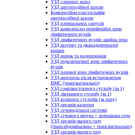
УЗД слинних залоз
УЗД щитоподібної залози
Компресійна еластографія
щитоподібної залози
УЗД плевральних синусів
УЗД комплексно переферійні зони
лімфатичних вузлів
УЗД лімфатичних вузлів: шийна зона
УЗД шлунку та дванадцятипалої
кишки
УЗД нирок та наднирників
УЗД підключичної зони лімфатичних
вузлів
УЗД пахової зони лімфатичних вузлів
УЗД-контроль після встановлення
ВМС (трансвагінально)
УЗД гомілкостопного суглобу (за 1)
УЗД ліктьового суглобу (за 1)
УЗД колінних суглобів (за пару)
УЗД органів калитки
УЗД сечовидільної системи
УЗД сечового міхура + залишкова сеча
УЗД органів малого тазу
(трансабдомінально + трансвагінально)
УЗД органів малого тазу