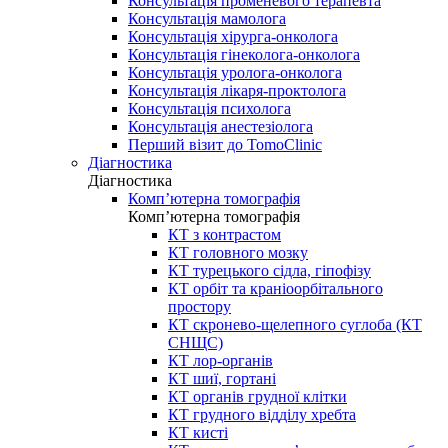
Консультація променевого терапевта
Консультація мамолога
Консультація хірурга-онколога
Консультація гінеколога-онколога
Консультація уролога-онколога
Консультація лікаря-проктолога
Консультація психолога
Консультація анестезіолога
Перший візит до TomoClinic
Діагностика
Діагностика
Комп’ютерна томографія
Комп’ютерна томографія
КТ з контрастом
КТ головного мозку
КТ турецького сідла, гіпофізу
КТ орбіт та краніоорбітального
простору
КТ скронево-щелепного суглоба (КТ
СНЩС)
КТ лор-органів
КТ шиї, гортані
КТ органів грудної клітки
КТ грудного відділу хребта
КТ кисті