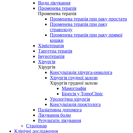
Види лікування
Променева терапія
Променева терапія
Променева терапія при раку простати
Променева терапія при раку
стравоходу
Променева терапія при раку прямої
кишки
Хіміотерапія
Таргетна терапія
Імунотерапія
Хірургія
Хірургія
Консультація хірурга-онколога
Хірургія грудної залози
Хірургія грудної залози
Мамографія
Біопсія у TomoClinic
Урологічна хірургія
Консультація проктолога
Паліативна допомога
Лікування болю
Результати лікування
Стаціонар
Клінічні дослідження