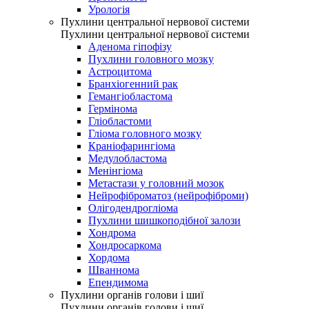
Урологія
Пухлини центральної нервової системи
Пухлини центральної нервової системи
Аденома гіпофізу
Пухлини головного мозку
Астроцитома
Бранхіогенний рак
Гемангіобластома
Гермінома
Гліобластоми
Гліома головного мозку
Краніофарингіома
Медулобластома
Менінгіома
Метастази у головний мозок
Нейрофіброматоз (нейрофіброми)
Олігодендрогліома
Пухлини шишкоподібної залози
Хондрома
Хондросаркома
Хордома
Шваннома
Епендимома
Пухлини органів голови і шиї
Пухлини органів голови і шиї