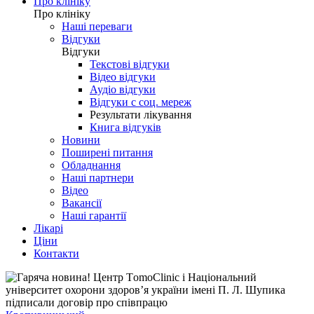
Про клініку
Про клініку
Наші переваги
Відгуки
Відгуки
Текстові відгуки
Відео відгуки
Аудіо відгуки
Відгуки с соц. мереж
Результати лікування
Книга відгуків
Новини
Поширені питання
Обладнання
Наші партнери
Відео
Вакансії
Наші гарантії
Лікарі
Ціни
Контакти