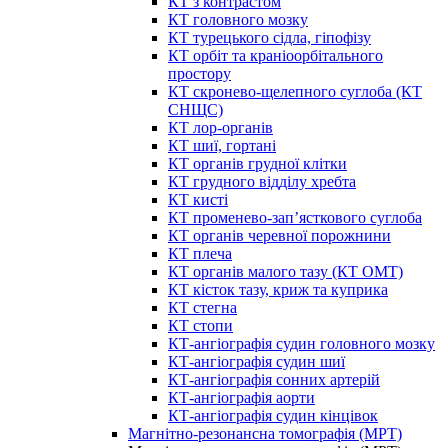
КТ з контрастом
КТ головного мозку
КТ турецького сідла, гіпофізу
КТ орбіт та краніоорбітального
простору
КТ скронево-щелепного суглоба (КТ
СНЩС)
КТ лор-органів
КТ шиї, гортані
КТ органів грудної клітки
КТ грудного відділу хребта
КТ кисті
КТ променево-зап’ясткового суглоба
КТ органів черевної порожнини
КТ плеча
КТ органів малого тазу (КТ ОМТ)
КТ кісток тазу, криж та куприка
КТ стегна
КТ стопи
КТ-ангіографія судин головного мозку
КТ-ангіографія судин шиї
КТ-ангіографія сонних артерій
КТ-ангіографія аорти
КТ-ангіографія судин кінцівок
Магнітно-резонансна томографія (МРТ)