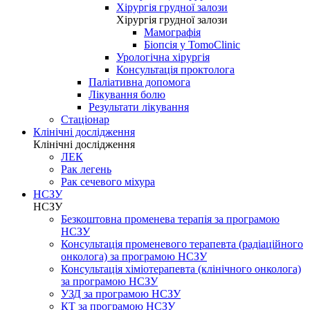
Хірургія грудної залози
Хірургія грудної залози
Мамографія
Біопсія у TomoClinic
Урологічна хірургія
Консультація проктолога
Паліативна допомога
Лікування болю
Результати лікування
Стаціонар
Клінічні дослідження
Клінічні дослідження
ЛЕК
Рак легень
Рак сечевого міхура
НСЗУ
НСЗУ
Безкоштовна променева терапія за програмою
НСЗУ
Консультація променевого терапевта (радіаційного
онколога) за програмою НСЗУ
Консультація хіміотерапевта (клінічного онколога)
за програмою НСЗУ
УЗД за програмою НСЗУ
КТ за програмою НСЗУ