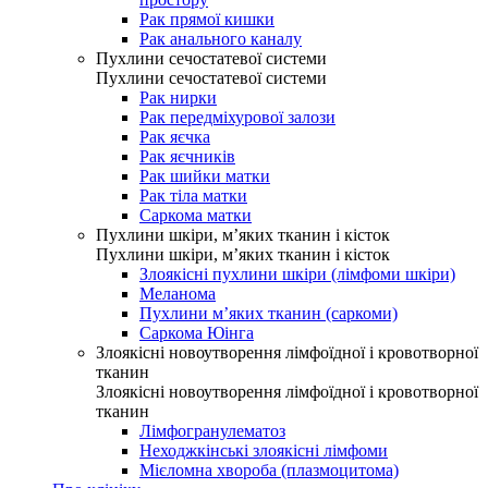
Рак прямої кишки
Рак анального каналу
Пухлини сечостатевої системи
Пухлини сечостатевої системи
Рак нирки
Рак передміхурової залози
Рак яєчка
Рак яєчників
Рак шийки матки
Рак тіла матки
Саркома матки
Пухлини шкіри, м’яких тканин і кісток
Пухлини шкіри, м’яких тканин і кісток
Злоякісні пухлини шкіри (лімфоми шкіри)
Меланома
Пухлини м’яких тканин (саркоми)
Саркома Юінга
Злоякісні новоутворення лімфоїдної і кровотворної
тканин
Злоякісні новоутворення лімфоїдної і кровотворної
тканин
Лімфогранулематоз
Неходжкінські злоякісні лімфоми
Мієломна хвороба (плазмоцитома)