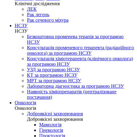
Клінічні дослідження
ЛЕК
Рак легень
Рак сечевого міхура
НСЗУ
НСЗУ
Безкоштовна променева терапія за програмою
НСЗУ
Консультація променевого терапевта (радіаційного
онколога) за програмою НСЗУ
Консультація хіміотерапевта (клінічного онколога)
за програмою НСЗУ
УЗД за програмою НСЗУ
КТ за програмою НСЗУ
МРТ за програмою НСЗУ
Лабораторна діагностика за програмою НСЗУ
Наявність хіміопрепаратів (централізоване
постачання)
Онкологія
Онкологія
Доброякісні захворювання
Доброякісні захворювання
Мамологія
Гінекологія
Проктологія