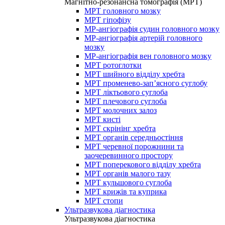
Магнітно-резонансна томографія (МРТ)
МРТ головного мозку
МРТ гіпофізу
МР-ангіографія судин головного мозку
МР-ангіографія артерій головного
мозку
МР-ангіографія вен головного мозку
МРТ ротоглотки
МРТ шийного відділу хребта
МРТ променево-зап’ясного суглобу
МРТ ліктьового суглоба
МРТ плечового суглоба
МРТ молочних залоз
МРТ кисті
МРТ скрінінг хребта
МРТ органів середньостіння
МРТ черевної порожнини та
заочеревинного простору
МРТ поперекового відділу хребта
МРТ органів малого тазу
МРТ кульшового суглоба
МРТ крижів та куприка
МРТ стопи
Ультразвукова діагностика
Ультразвукова діагностика