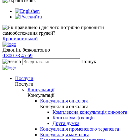
uk
en
ru
Кропивницький
Дзвоніть безкоштовно
0 800 33 45 69
Пошук
Послуги
Послуги
Консультації
Консультації
Консультація онколога
Консультація онколога
Комплексна консультація онколога
Консиліум фахівців
Друга думка
Консультація променевого терапевта
Консультація мамолога