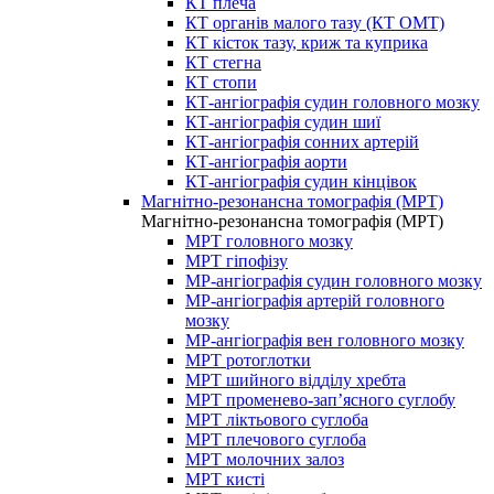
КТ плеча
КТ органів малого тазу (КТ ОМТ)
КТ кісток тазу, криж та куприка
КТ стегна
КТ стопи
КТ-ангіографія судин головного мозку
КТ-ангіографія судин шиї
КТ-ангіографія сонних артерій
КТ-ангіографія аорти
КТ-ангіографія судин кінцівок
Магнітно-резонансна томографія (МРТ)
Магнітно-резонансна томографія (МРТ)
МРТ головного мозку
МРТ гіпофізу
МР-ангіографія судин головного мозку
МР-ангіографія артерій головного
мозку
МР-ангіографія вен головного мозку
МРТ ротоглотки
МРТ шийного відділу хребта
МРТ променево-зап’ясного суглобу
МРТ ліктьового суглоба
МРТ плечового суглоба
МРТ молочних залоз
МРТ кисті