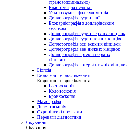
(трансабдомінально)
Еластометрія печінки
Ультразвукова фолікулометрія
Доплерографія судин шиї
Ехокардіографія з доплерівським
аналізом
Доплерографія судин верхніх кінцівок
Доплерографія судин нижніх кінцівок
Доплерографія вен верхніх кінцівок
Доплерографія вен нижніх кінцівок
Доплерографія артерій верхніх
кінцівок
Доплерографія артерій нижніх кінцівок
Біопсія
Ендоскопічні дослідження
Ендоскопічні дослідження
Гастроскопія
Колоноскопія
Бронхоскопія
Мамографія
Дерматоскопія
Скринінгові програми
Переваги діагностики
Лікування
Лікування