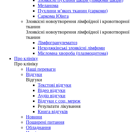
Злоякісні пухлини шкіри (лімфоми шкіри)
Меланома
Пухлини м’яких тканин (саркоми)
Саркома Юінга
Злоякісні новоутворення лімфоїдної і кровотворної
тканин
Злоякісні новоутворення лімфоїдної і кровотворної
тканин
Лімфогранулематоз
Неходжкінські злоякісні лімфоми
Мієломна хвороба (плазмоцитома)
Про клініку
Про клініку
Наші переваги
Відгуки
Відгуки
Текстові відгуки
Відео відгуки
Аудіо відгуки
Відгуки с соц. мереж
Результати лікування
Книга відгуків
Новини
Поширені питання
Обладнання