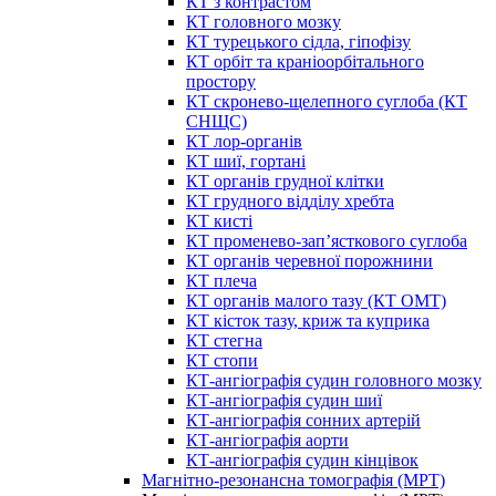
КТ з контрастом
КТ головного мозку
КТ турецького сідла, гіпофізу
КТ орбіт та краніоорбітального
простору
КТ скронево-щелепного суглоба (КТ
СНЩС)
КТ лор-органів
КТ шиї, гортані
КТ органів грудної клітки
КТ грудного відділу хребта
КТ кисті
КТ променево-зап’ясткового суглоба
КТ органів черевної порожнини
КТ плеча
КТ органів малого тазу (КТ ОМТ)
КТ кісток тазу, криж та куприка
КТ стегна
КТ стопи
КТ-ангіографія судин головного мозку
КТ-ангіографія судин шиї
КТ-ангіографія сонних артерій
КТ-ангіографія аорти
КТ-ангіографія судин кінцівок
Магнітно-резонансна томографія (МРТ)