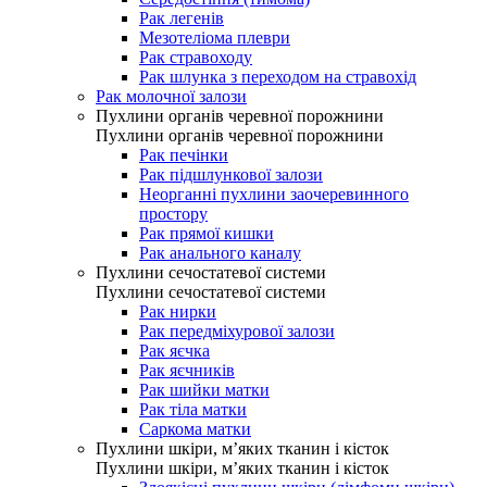
Рак легенів
Мезотеліома плеври
Рак стравоходу
Рак шлунка з переходом на стравохід
Рак молочної залози
Пухлини органів черевної порожнини
Пухлини органів черевної порожнини
Рак печінки
Рак підшлункової залози
Неорганні пухлини заочеревинного
простору
Рак прямої кишки
Рак анального каналу
Пухлини сечостатевої системи
Пухлини сечостатевої системи
Рак нирки
Рак передміхурової залози
Рак яєчка
Рак яєчників
Рак шийки матки
Рак тіла матки
Саркома матки
Пухлини шкіри, м’яких тканин і кісток
Пухлини шкіри, м’яких тканин і кісток