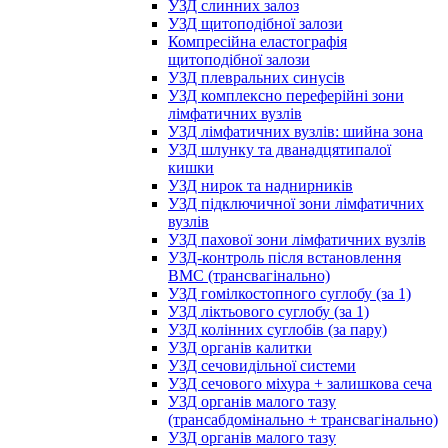
УЗД слинних залоз
УЗД щитоподібної залози
Компресійна еластографія
щитоподібної залози
УЗД плевральних синусів
УЗД комплексно переферійні зони
лімфатичних вузлів
УЗД лімфатичних вузлів: шийна зона
УЗД шлунку та дванадцятипалої
кишки
УЗД нирок та наднирників
УЗД підключичної зони лімфатичних
вузлів
УЗД пахової зони лімфатичних вузлів
УЗД-контроль після встановлення
ВМС (трансвагінально)
УЗД гомілкостопного суглобу (за 1)
УЗД ліктьового суглобу (за 1)
УЗД колінних суглобів (за пару)
УЗД органів калитки
УЗД сечовидільної системи
УЗД сечового міхура + залишкова сеча
УЗД органів малого тазу
(трансабдомінально + трансвагінально)
УЗД органів малого тазу