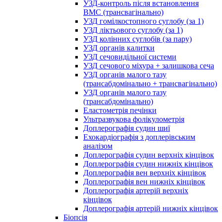
УЗД-контроль після встановлення
ВМС (трансвагінально)
УЗД гомілкостопного суглобу (за 1)
УЗД ліктьового суглобу (за 1)
УЗД колінних суглобів (за пару)
УЗД органів калитки
УЗД сечовидільної системи
УЗД сечового міхура + залишкова сеча
УЗД органів малого тазу
(трансабдомінально + трансвагінально)
УЗД органів малого тазу
(трансабдомінально)
Еластометрія печінки
Ультразвукова фолікулометрія
Доплерографія судин шиї
Ехокардіографія з доплерівським
аналізом
Доплерографія судин верхніх кінцівок
Доплерографія судин нижніх кінцівок
Доплерографія вен верхніх кінцівок
Доплерографія вен нижніх кінцівок
Доплерографія артерій верхніх
кінцівок
Доплерографія артерій нижніх кінцівок
Біопсія