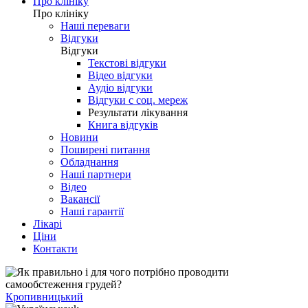
Про клініку
Про клініку
Наші переваги
Відгуки
Відгуки
Текстові відгуки
Відео відгуки
Аудіо відгуки
Відгуки с соц. мереж
Результати лікування
Книга відгуків
Новини
Поширені питання
Обладнання
Наші партнери
Відео
Вакансії
Наші гарантії
Лікарі
Ціни
Контакти
Кропивницький