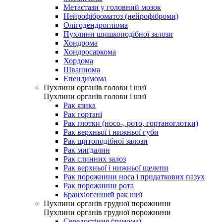
Метастази у головний мозок
Нейрофіброматоз (нейрофіброми)
Олігодендрогліома
Пухлини шишкоподібної залози
Хондрома
Хондросаркома
Хордома
Шваннома
Епендимома
Пухлини органів голови і шиї
Пухлини органів голови і шиї
Рак язика
Рак гортані
Рак глотки (носо-, рото, гортаноглотки)
Рак верхньої і нижньої губи
Рак щитоподібної залози
Рак мигдалин
Рак слинних залоз
Рак верхньої і нижньої щелепи
Рак порожнини носа і придаткових пазух
Рак порожнини рота
Бранхіогенний рак шиї
Пухлини органів грудної порожнини
Пухлини органів грудної порожнини
Середостіння (тимома)