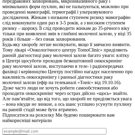
передракових захворювань, мікроінвазивного раку і
мінімальних форм пухлин, які не пальпуються, можливо при
проведенні мамографії, термографії і ультразвукового
дослідження. Жінкам з низьким ступенем ризику мамографію
слід виконувати один раз в 3-5 років, а з високим ступенем
ризику – щороку. Її слід проводити жінкам до 35-річного віку
тільки при виявленні змін в глибині молочної залози, у віці 35
років і більше – без ознак захворювання.
Будь-яку хворобу легше вилікувати, якщо її завчасно виявити.
Тому лікарі «Онкологічного центру TomoClinic» приділяють
ранній діагностиці раку молочної залози багато уваги: ​​влітку
в Центрі щосуботи проходив безкоштовний онкоскринінг
раку молочної залози, виступаючи в теле- і радіопередачах
фахівці і керівництво Центру постійно нагадує населенню про
важливість онкоскринінгу і ранньої діагностики раку
молочної залози (ефір на телеканалі «Тоніс» від 19.10.16).
Дуже часто люди не хочуть робити самообстеження або
проходити онкоскринінг через острах дійсно «щось» знайти.
Але пам’ятайте, що від того, що хворобі не приділяється увага
– вона нікуди не зникне, а ось шанс успішно усунути пухлину
на ранній стадії може бути втрачено.
Підписатися на розсилку
Ми будемо поширювати вам
найкорисніші матеріали