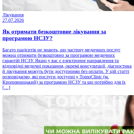
Лікування
27.07.2026
Як отримати безкоштовне лікування за
програмою НСЗУ?
Багато пацієнтів не знають, що частину медичних послуг
можна отримати безкоштовно за програмою медичних
гарантій НСЗУ. Якщо у вас є електронне направлення та
відповідні медичні показання, окремі консультації, діагностика
й лікування можуть бути доступними без оплати. У цій статті
розповідаємо, які послуги доступні у TomoClinic (м.
Кропивницький) за програмою НСЗУ та що потрібно для їх
[…]