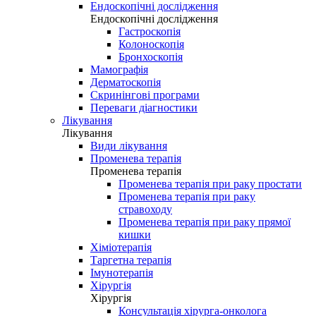
Ендоскопічні дослідження
Ендоскопічні дослідження
Гастроскопія
Колоноскопія
Бронхоскопія
Мамографія
Дерматоскопія
Скринінгові програми
Переваги діагностики
Лікування
Лікування
Види лікування
Променева терапія
Променева терапія
Променева терапія при раку простати
Променева терапія при раку
стравоходу
Променева терапія при раку прямої
кишки
Хіміотерапія
Таргетна терапія
Імунотерапія
Хірургія
Хірургія
Консультація хірурга-онколога