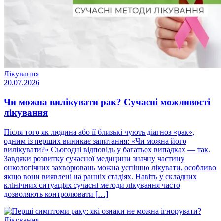
Лікування
20.07.2026
Чи можна вилікувати рак? Сучасні можливості
лікування
Після того як людина або її близькі чують діагноз «рак»,
одним із перших виникає запитання: «Чи можна його
вилікувати?» Сьогодні відповідь у багатьох випадках — так.
Завдяки розвитку сучасної медицини значну частину
онкологічних захворювань можна успішно лікувати, особливо
якщо вони виявлені на ранніх стадіях. Навіть у складних
клінічних ситуаціях сучасні методи лікування часто
дозволяють контролювати […]
Лікування