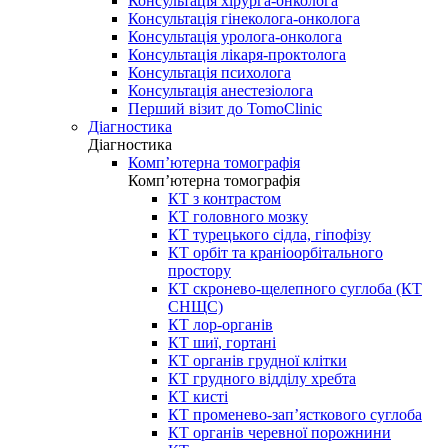
Консультація хірурга-онколога
Консультація гінеколога-онколога
Консультація уролога-онколога
Консультація лікаря-проктолога
Консультація психолога
Консультація анестезіолога
Перший візит до TomoClinic
Діагностика
Діагностика
Комп’ютерна томографія
Комп’ютерна томографія
КТ з контрастом
КТ головного мозку
КТ турецького сідла, гіпофізу
КТ орбіт та краніоорбітального
простору
КТ скронево-щелепного суглоба (КТ
СНЩС)
КТ лор-органів
КТ шиї, гортані
КТ органів грудної клітки
КТ грудного відділу хребта
КТ кисті
КТ променево-зап’ясткового суглоба
КТ органів черевної порожнини