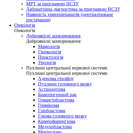
МРТ за програмою НСЗУ
Лабораторна діагностика за програмою НСЗУ
Наявність хіміопрепаратів (централізоване
постачання)
Онкологія
Онкологія
Доброякісні захворювання
Доброякісні захворювання
Мамологія
Гінекологія
Проктологія
Урологія
Пухлини центральної нервової системи
Пухлини центральної нервової системи
Аденома гіпофізу
Пухлини головного мозку
Астроцитома
Бранхіогенний рак
Гемангіобластома
Гермінома
Гліобластоми
Гліома головного мозку
Краніофарингіома
Медулобластома
Менінгіома