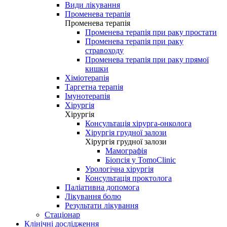
Види лікування
Променева терапія
Променева терапія
Променева терапія при раку простати
Променева терапія при раку
стравоходу
Променева терапія при раку прямої
кишки
Хіміотерапія
Таргетна терапія
Імунотерапія
Хірургія
Хірургія
Консультація хірурга-онколога
Хірургія грудної залози
Хірургія грудної залози
Мамографія
Біопсія у TomoClinic
Урологічна хірургія
Консультація проктолога
Паліативна допомога
Лікування болю
Результати лікування
Стаціонар
Клінічні дослідження