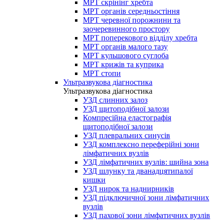
МРТ скрінінг хребта
МРТ органів середньостіння
МРТ черевної порожнини та
заочеревинного простору
МРТ поперекового відділу хребта
МРТ органів малого тазу
МРТ кульшового суглоба
МРТ крижів та куприка
МРТ стопи
Ультразвукова діагностика
Ультразвукова діагностика
УЗД слинних залоз
УЗД щитоподібної залози
Компресійна еластографія
щитоподібної залози
УЗД плевральних синусів
УЗД комплексно переферійні зони
лімфатичних вузлів
УЗД лімфатичних вузлів: шийна зона
УЗД шлунку та дванадцятипалої
кишки
УЗД нирок та наднирників
УЗД підключичної зони лімфатичних
вузлів
УЗД пахової зони лімфатичних вузлів