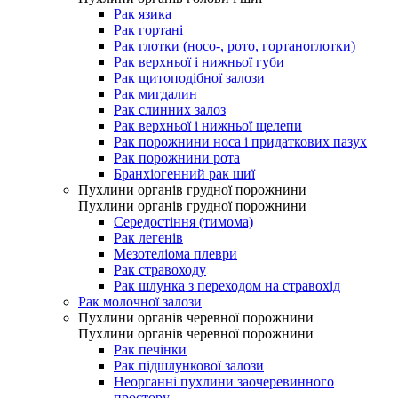
Рак язика
Рак гортані
Рак глотки (носо-, рото, гортаноглотки)
Рак верхньої і нижньої губи
Рак щитоподібної залози
Рак мигдалин
Рак слинних залоз
Рак верхньої і нижньої щелепи
Рак порожнини носа і придаткових пазух
Рак порожнини рота
Бранхіогенний рак шиї
Пухлини органів грудної порожнини
Пухлини органів грудної порожнини
Середостіння (тимома)
Рак легенів
Мезотеліома плеври
Рак стравоходу
Рак шлунка з переходом на стравохід
Рак молочної залози
Пухлини органів черевної порожнини
Пухлини органів черевної порожнини
Рак печінки
Рак підшлункової залози
Неорганні пухлини заочеревинного
простору