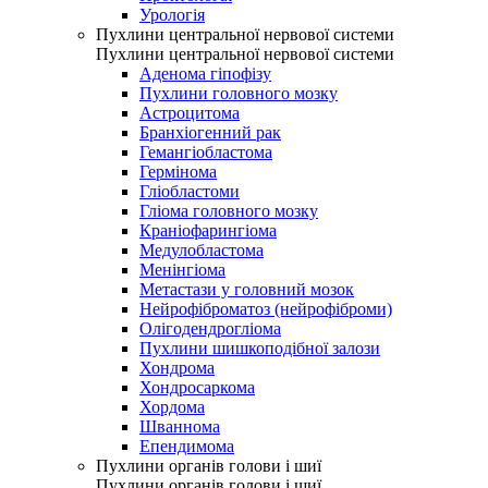
Урологія
Пухлини центральної нервової системи
Пухлини центральної нервової системи
Аденома гіпофізу
Пухлини головного мозку
Астроцитома
Бранхіогенний рак
Гемангіобластома
Гермінома
Гліобластоми
Гліома головного мозку
Краніофарингіома
Медулобластома
Менінгіома
Метастази у головний мозок
Нейрофіброматоз (нейрофіброми)
Олігодендрогліома
Пухлини шишкоподібної залози
Хондрома
Хондросаркома
Хордома
Шваннома
Епендимома
Пухлини органів голови і шиї
Пухлини органів голови і шиї