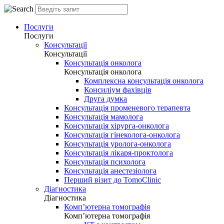
Послуги
Послуги
Консультації
Консультації
Консультація онколога
Консультація онколога
Комплексна консультація онколога
Консиліум фахівців
Друга думка
Консультація променевого терапевта
Консультація мамолога
Консультація хірурга-онколога
Консультація гінеколога-онколога
Консультація уролога-онколога
Консультація лікаря-проктолога
Консультація психолога
Консультація анестезіолога
Перший візит до TomoClinic
Діагностика
Діагностика
Комп’ютерна томографія
Комп’ютерна томографія