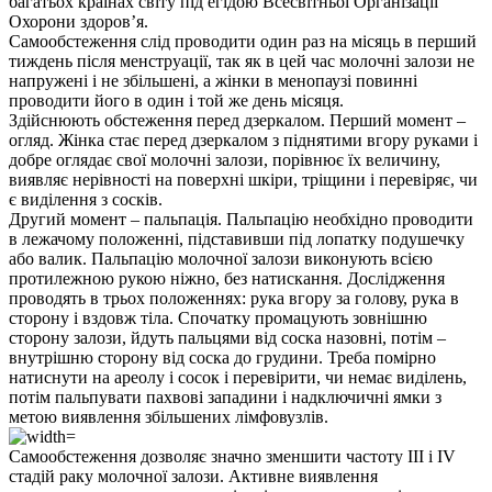
багатьох країнах світу під егідою Всесвітньої Організації
Охорони здоров’я.
Самообстеження слід проводити один раз на місяць в перший
тиждень після менструації, так як в цей час молочні залози не
напружені і не збільшені, а жінки в менопаузі повинні
проводити його в один і той же день місяця.
Здійснюють обстеження перед дзеркалом. Перший момент –
огляд. Жінка стає перед дзеркалом з піднятими вгору руками і
добре оглядає свої молочні залози, порівнює їх величину,
виявляє нерівності на поверхні шкіри, тріщини і перевіряє, чи
є виділення з сосків.
Другий момент – пальпація. Пальпацію необхідно проводити
в лежачому положенні, підставивши під лопатку подушечку
або валик. Пальпацію молочної залози виконують всією
протилежною рукою ніжно, без натискання. Дослідження
проводять в трьох положеннях: рука вгору за голову, рука в
сторону і вздовж тіла. Спочатку промацують зовнішню
сторону залози, йдуть пальцями від соска назовні, потім –
внутрішню сторону від соска до грудини. Треба помірно
натиснути на ареолу і сосок і перевірити, чи немає виділень,
потім пальпувати пахвові западини і надключичні ямки з
метою виявлення збільшених лімфовузлів.
Самообстеження дозволяє значно зменшити частоту III і IV
стадій раку молочної залози. Активне виявлення