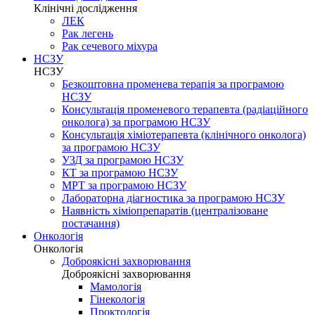
Клінічні дослідження
ЛЕК
Рак легень
Рак сечевого міхура
НСЗУ
НСЗУ
Безкоштовна променева терапія за програмою
НСЗУ
Консультація променевого терапевта (радіаційного
онколога) за програмою НСЗУ
Консультація хіміотерапевта (клінічного онколога)
за програмою НСЗУ
УЗД за програмою НСЗУ
КТ за програмою НСЗУ
МРТ за програмою НСЗУ
Лабораторна діагностика за програмою НСЗУ
Наявність хіміопрепаратів (централізоване
постачання)
Онкологія
Онкологія
Доброякісні захворювання
Доброякісні захворювання
Мамологія
Гінекологія
Проктологія