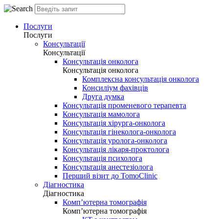
Послуги
Послуги
Консультації
Консультації
Консультація онколога
Консультація онколога
Комплексна консультація онколога
Консиліум фахівців
Друга думка
Консультація променевого терапевта
Консультація мамолога
Консультація хірурга-онколога
Консультація гінеколога-онколога
Консультація уролога-онколога
Консультація лікаря-проктолога
Консультація психолога
Консультація анестезіолога
Перший візит до TomoClinic
Діагностика
Діагностика
Комп’ютерна томографія
Комп’ютерна томографія