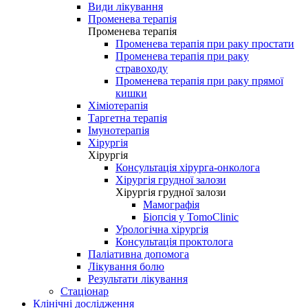
Види лікування
Променева терапія
Променева терапія
Променева терапія при раку простати
Променева терапія при раку
стравоходу
Променева терапія при раку прямої
кишки
Хіміотерапія
Таргетна терапія
Імунотерапія
Хірургія
Хірургія
Консультація хірурга-онколога
Хірургія грудної залози
Хірургія грудної залози
Мамографія
Біопсія у TomoClinic
Урологічна хірургія
Консультація проктолога
Паліативна допомога
Лікування болю
Результати лікування
Стаціонар
Клінічні дослідження