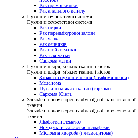
Рак прямої кишки
Рак анального каналу
Пухлини сечостатевої системи
Пухлини сечостатевої системи
Рак нирки
Рак передміхурової залози
Рак яєчка
Рак яєчників
Рак шийки матки
Рак тіла матки
Саркома матки
Пухлини шкіри, м’яких тканин і кісток
Пухлини шкіри, м’яких тканин і кісток
Злоякісні пухлини шкіри (лімфоми шкіри)
Меланома
Пухлини м’яких тканин (саркоми)
Саркома Юінга
Злоякісні новоутворення лімфоїдної і кровотворної
тканин
Злоякісні новоутворення лімфоїдної і кровотворної
тканин
Лімфогранулематоз
Неходжкінські злоякісні лімфоми
Мієломна хвороба (плазмоцитома)