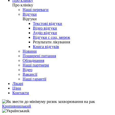
Про клініку
Про клініку
Наші переваги
Відгуки
Відгуки
Текстові відгуки
Відео відгуки
Аудіо відгуки
Відгуки с соц. мереж
Результати лікування
Книга відгуків
Новини
Поширені питання
Обладнання
Наші партнери
Відео
Вакансії
Наші гарантії
Лікарі
Ціни
Контакти
Кропивницький
uk