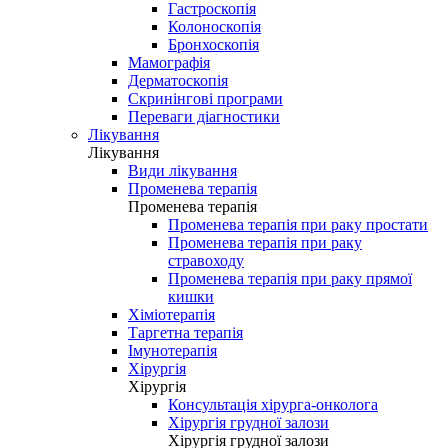
Гастроскопія
Колоноскопія
Бронхоскопія
Мамографія
Дерматоскопія
Скринінгові програми
Переваги діагностики
Лікування
Лікування
Види лікування
Променева терапія
Променева терапія
Променева терапія при раку простати
Променева терапія при раку
стравоходу
Променева терапія при раку прямої
кишки
Хіміотерапія
Таргетна терапія
Імунотерапія
Хірургія
Хірургія
Консультація хірурга-онколога
Хірургія грудної залози
Хірургія грудної залози