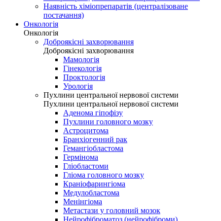
Наявність хіміопрепаратів (централізоване
постачання)
Онкологія
Онкологія
Доброякісні захворювання
Доброякісні захворювання
Мамологія
Гінекологія
Проктологія
Урологія
Пухлини центральної нервової системи
Пухлини центральної нервової системи
Аденома гіпофізу
Пухлини головного мозку
Астроцитома
Бранхіогенний рак
Гемангіобластома
Гермінома
Гліобластоми
Гліома головного мозку
Краніофарингіома
Медулобластома
Менінгіома
Метастази у головний мозок
Нейрофіброматоз (нейрофіброми)