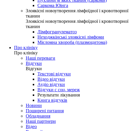
Пухлини м’яких тканин (саркоми)
Саркома Юінга
Злоякісні новоутворення лімфоїдної і кровотворної
тканин
Злоякісні новоутворення лімфоїдної і кровотворної
тканин
Лімфогранулематоз
Неходжкінські злоякісні лімфоми
Мієломна хвороба (плазмоцитома)
Про клініку
Про клініку
Наші переваги
Відгуки
Відгуки
Текстові відгуки
Відео відгуки
Аудіо відгуки
Відгуки с соц. мереж
Результати лікування
Книга відгуків
Новини
Поширені питання
Обладнання
Наші партнери
Відео