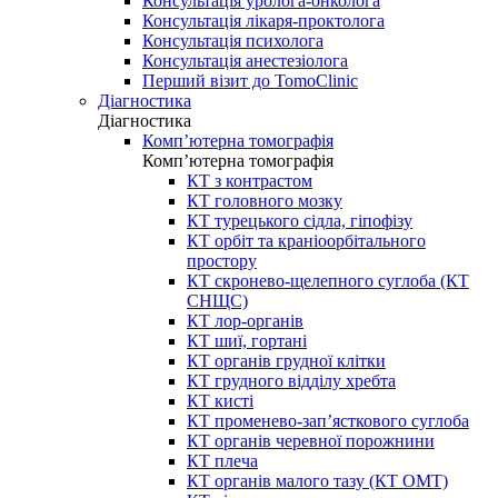
Консультація уролога-онколога
Консультація лікаря-проктолога
Консультація психолога
Консультація анестезіолога
Перший візит до TomoClinic
Діагностика
Діагностика
Комп’ютерна томографія
Комп’ютерна томографія
КТ з контрастом
КТ головного мозку
КТ турецького сідла, гіпофізу
КТ орбіт та краніоорбітального
простору
КТ скронево-щелепного суглоба (КТ
СНЩС)
КТ лор-органів
КТ шиї, гортані
КТ органів грудної клітки
КТ грудного відділу хребта
КТ кисті
КТ променево-зап’ясткового суглоба
КТ органів черевної порожнини
КТ плеча
КТ органів малого тазу (КТ ОМТ)