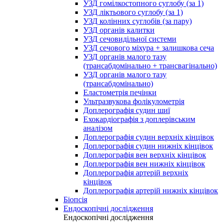
УЗД гомілкостопного суглобу (за 1)
УЗД ліктьового суглобу (за 1)
УЗД колінних суглобів (за пару)
УЗД органів калитки
УЗД сечовидільної системи
УЗД сечового міхура + залишкова сеча
УЗД органів малого тазу
(трансабдомінально + трансвагінально)
УЗД органів малого тазу
(трансабдомінально)
Еластометрія печінки
Ультразвукова фолікулометрія
Доплерографія судин шиї
Ехокардіографія з доплерівським
аналізом
Доплерографія судин верхніх кінцівок
Доплерографія судин нижніх кінцівок
Доплерографія вен верхніх кінцівок
Доплерографія вен нижніх кінцівок
Доплерографія артерій верхніх
кінцівок
Доплерографія артерій нижніх кінцівок
Біопсія
Ендоскопічні дослідження
Ендоскопічні дослідження