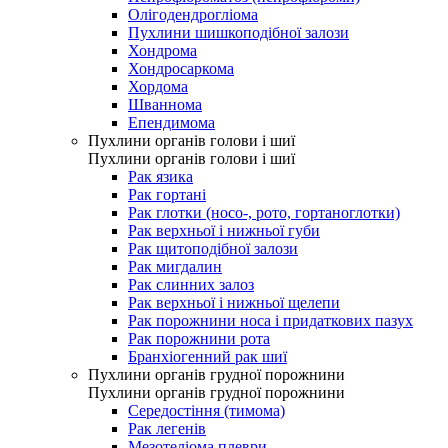
Олігодендрогліома
Пухлини шишкоподібної залози
Хондрома
Хондросаркома
Хордома
Шваннома
Епендимома
Пухлини органів голови і шиї
Пухлини органів голови і шиї
Рак язика
Рак гортані
Рак глотки (носо-, рото, гортаноглотки)
Рак верхньої і нижньої губи
Рак щитоподібної залози
Рак мигдалин
Рак слинних залоз
Рак верхньої і нижньої щелепи
Рак порожнини носа і придаткових пазух
Рак порожнини рота
Бранхіогенний рак шиї
Пухлини органів грудної порожнини
Пухлини органів грудної порожнини
Середостіння (тимома)
Рак легенів
Мезотеліома плеври