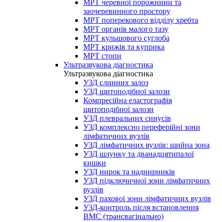
МРТ черевної порожнини та
заочеревинного простору
МРТ поперекового відділу хребта
МРТ органів малого тазу
МРТ кульшового суглоба
МРТ крижів та куприка
МРТ стопи
Ультразвукова діагностика
Ультразвукова діагностика
УЗД слинних залоз
УЗД щитоподібної залози
Компресійна еластографія
щитоподібної залози
УЗД плевральних синусів
УЗД комплексно переферійні зони
лімфатичних вузлів
УЗД лімфатичних вузлів: шийна зона
УЗД шлунку та дванадцятипалої
кишки
УЗД нирок та наднирників
УЗД підключичної зони лімфатичних
вузлів
УЗД пахової зони лімфатичних вузлів
УЗД-контроль після встановлення
ВМС (трансвагінально)