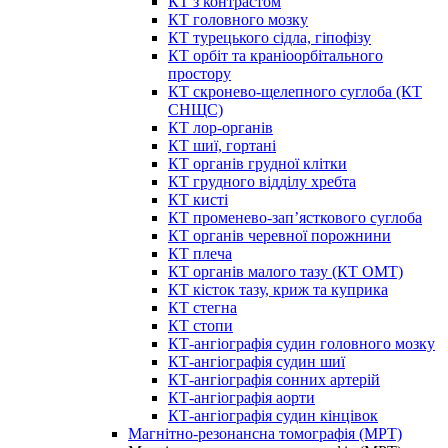
КТ з контрастом
КТ головного мозку
КТ турецького сідла, гіпофізу
КТ орбіт та краніоорбітального
простору
КТ скронево-щелепного суглоба (КТ
СНЩС)
КТ лор-органів
КТ шиї, гортані
КТ органів грудної клітки
КТ грудного відділу хребта
КТ кисті
КТ променево-зап’ясткового суглоба
КТ органів черевної порожнини
КТ плеча
КТ органів малого тазу (КТ ОМТ)
КТ кісток тазу, криж та куприка
КТ стегна
КТ стопи
КТ-ангіографія судин головного мозку
КТ-ангіографія судин шиї
КТ-ангіографія сонних артерій
КТ-ангіографія аорти
КТ-ангіографія судин кінцівок
Магнітно-резонансна томографія (МРТ)