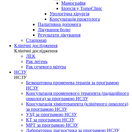
Мамографія
Біопсія у TomoClinic
Урологічна хірургія
Консультація проктолога
Паліативна допомога
Лікування болю
Результати лікування
Стаціонар
Клінічні дослідження
Клінічні дослідження
ЛЕК
Рак легень
Рак сечевого міхура
НСЗУ
НСЗУ
Безкоштовна променева терапія за програмою
НСЗУ
Консультація променевого терапевта (радіаційного
онколога) за програмою НСЗУ
Консультація хіміотерапевта (клінічного онколога)
за програмою НСЗУ
УЗД за програмою НСЗУ
КТ за програмою НСЗУ
МРТ за програмою НСЗУ
Лабораторна діагностика за програмою НСЗУ