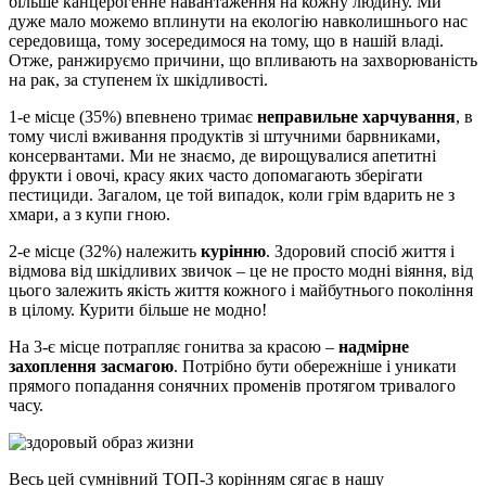
більше канцерогенне навантаження на кожну людину. Ми
дуже мало можемо вплинути на екологію навколишнього нас
середовища, тому зосередимося на тому, що в нашій владі.
Отже, ранжируємо причини, що впливають на захворюваність
на рак, за ступенем їх шкідливості.
1-е місце (35%) впевнено тримає
неправильне харчування
, в
тому числі вживання продуктів зі штучними барвниками,
консервантами. Ми не знаємо, де вирощувалися апетитні
фрукти і овочі, красу яких часто допомагають зберігати
пестициди. Загалом, це той випадок, коли грім вдарить не з
хмари, а з купи гною.
2-е місце (32%) належить
курінню
. Здоровий спосіб життя і
відмова від шкідливих звичок – це не просто модні віяння, від
цього залежить якість життя кожного і майбутнього покоління
в цілому. Курити більше не модно!
На 3-є місце потрапляє гонитва за красою –
надмірне
захоплення засмагою
. Потрібно бути обережніше і уникати
прямого попадання сонячних променів протягом тривалого
часу.
Весь цей сумнівний ТОП-3 корінням сягає в нашу