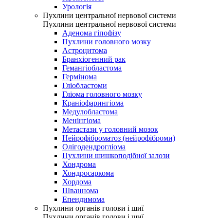
Урологія
Пухлини центральної нервової системи
Пухлини центральної нервової системи
Аденома гіпофізу
Пухлини головного мозку
Астроцитома
Бранхіогенний рак
Гемангіобластома
Гермінома
Гліобластоми
Гліома головного мозку
Краніофарингіома
Медулобластома
Менінгіома
Метастази у головний мозок
Нейрофіброматоз (нейрофіброми)
Олігодендрогліома
Пухлини шишкоподібної залози
Хондрома
Хондросаркома
Хордома
Шваннома
Епендимома
Пухлини органів голови і шиї
Пухлини органів голови і шиї