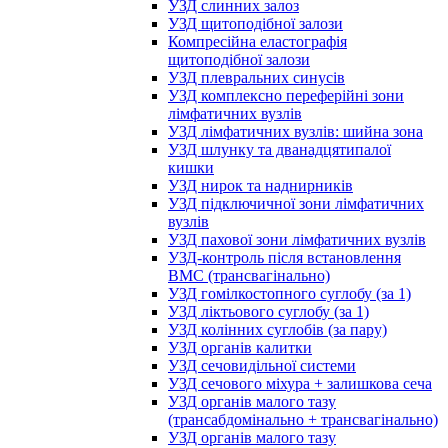
УЗД слинних залоз
УЗД щитоподібної залози
Компресійна еластографія
щитоподібної залози
УЗД плевральних синусів
УЗД комплексно переферійні зони
лімфатичних вузлів
УЗД лімфатичних вузлів: шийна зона
УЗД шлунку та дванадцятипалої
кишки
УЗД нирок та наднирників
УЗД підключичної зони лімфатичних
вузлів
УЗД пахової зони лімфатичних вузлів
УЗД-контроль після встановлення
ВМС (трансвагінально)
УЗД гомілкостопного суглобу (за 1)
УЗД ліктьового суглобу (за 1)
УЗД колінних суглобів (за пару)
УЗД органів калитки
УЗД сечовидільної системи
УЗД сечового міхура + залишкова сеча
УЗД органів малого тазу
(трансабдомінально + трансвагінально)
УЗД органів малого тазу