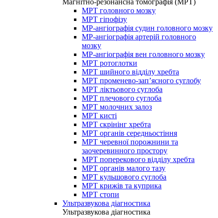
Магнітно-резонансна томографія (МРТ)
МРТ головного мозку
МРТ гіпофізу
МР-ангіографія судин головного мозку
МР-ангіографія артерій головного
мозку
МР-ангіографія вен головного мозку
МРТ ротоглотки
МРТ шийного відділу хребта
МРТ променево-зап’ясного суглобу
МРТ ліктьового суглоба
МРТ плечового суглоба
МРТ молочних залоз
МРТ кисті
МРТ скрінінг хребта
МРТ органів середньостіння
МРТ черевної порожнини та
заочеревинного простору
МРТ поперекового відділу хребта
МРТ органів малого тазу
МРТ кульшового суглоба
МРТ крижів та куприка
МРТ стопи
Ультразвукова діагностика
Ультразвукова діагностика