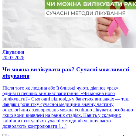
Лікування
20.07.2026
Чи можна вилікувати рак? Сучасні можливості
лікування
Після того як людина або її близькі чують діагноз «рак»,
одним із перших виникає запитання: «Чи можна його
вилікувати?» Сьогодні відповідь у багатьох випадках — так.
Завдяки розвитку сучасної медицини значну частину
онкологічних захворювань можна успішно лікувати, особливо
якщо вони виявлені на ранніх стадіях. Навіть у складних
клінічних ситуаціях сучасні методи лікування часто
дозволяють контролювати […]