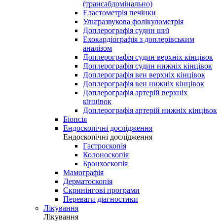
(трансабдомінально)
Еластометрія печінки
Ультразвукова фолікулометрія
Доплерографія судин шиї
Ехокардіографія з доплерівським
аналізом
Доплерографія судин верхніх кінцівок
Доплерографія судин нижніх кінцівок
Доплерографія вен верхніх кінцівок
Доплерографія вен нижніх кінцівок
Доплерографія артерій верхніх
кінцівок
Доплерографія артерій нижніх кінцівок
Біопсія
Ендоскопічні дослідження
Ендоскопічні дослідження
Гастроскопія
Колоноскопія
Бронхоскопія
Мамографія
Дерматоскопія
Скринінгові програми
Переваги діагностики
Лікування
Лікування