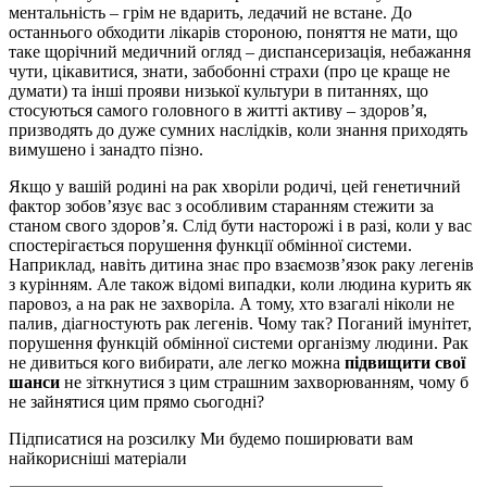
ментальність – грім не вдарить, ледачий не встане. До
останнього обходити лікарів стороною, поняття не мати, що
таке щорічний медичний огляд – диспансеризація, небажання
чути, цікавитися, знати, забобонні страхи (про це краще не
думати) та інші прояви низької культури в питаннях, що
стосуються самого головного в житті активу – здоров’я,
призводять до дуже сумних наслідків, коли знання приходять
вимушено і занадто пізно.
Якщо у вашій родині на рак хворіли родичі, цей генетичний
фактор зобов’язує вас з особливим старанням стежити за
станом свого здоров’я. Слід бути насторожі і в разі, коли у вас
спостерігається порушення функції обмінної системи.
Наприклад, навіть дитина знає про взаємозв’язок раку легенів
з курінням. Але також відомі випадки, коли людина курить як
паровоз, а на рак не захворіла. А тому, хто взагалі ніколи не
палив, діагностують рак легенів. Чому так? Поганий імунітет,
порушення функцій обмінної системи організму людини. Рак
не дивиться кого вибирати, але легко можна
підвищити свої
шанси
не зіткнутися з цим страшним захворюванням, чому б
не зайнятися цим прямо сьогодні?
Підписатися на розсилку
Ми будемо поширювати вам
найкорисніші матеріали