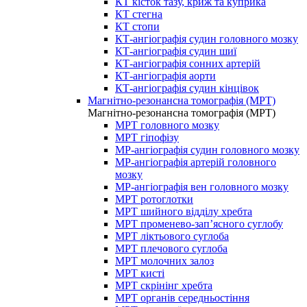
КТ кісток тазу, криж та куприка
КТ стегна
КТ стопи
КТ-ангіографія судин головного мозку
КТ-ангіографія судин шиї
КТ-ангіографія сонних артерій
КТ-ангіографія аорти
КТ-ангіографія судин кінцівок
Магнітно-резонансна томографія (МРТ)
Магнітно-резонансна томографія (МРТ)
МРТ головного мозку
МРТ гіпофізу
МР-ангіографія судин головного мозку
МР-ангіографія артерій головного
мозку
МР-ангіографія вен головного мозку
МРТ ротоглотки
МРТ шийного відділу хребта
МРТ променево-зап’ясного суглобу
МРТ ліктьового суглоба
МРТ плечового суглоба
МРТ молочних залоз
МРТ кисті
МРТ скрінінг хребта
МРТ органів середньостіння