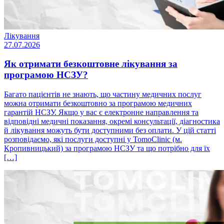
Лікування
27.07.2026
Як отримати безкоштовне лікування за
програмою НСЗУ?
Багато пацієнтів не знають, що частину медичних послуг
можна отримати безкоштовно за програмою медичних
гарантій НСЗУ. Якщо у вас є електронне направлення та
відповідні медичні показання, окремі консультації, діагностика
й лікування можуть бути доступними без оплати. У цій статті
розповідаємо, які послуги доступні у TomoClinic (м.
Кропивницький) за програмою НСЗУ та що потрібно для їх
[…]