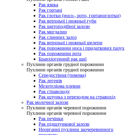
Рак язика
Рак гортані
Рак глотки (носо-, рото, гортаноглотки)
Рак верхньої і нижньої губи
Рак щитоподібної залози
Рак мигдалин
Рак слинних залоз
Рак верхньої і нижньої щелепи
Рак порожнини носа і придаткових пазух
Рак порожнини рота
Бранхіогенний рак шиї
Пухлини органів грудної порожнини
Пухлини органів грудної порожнини
Середостіння (тимома)
Рак легенів
Мезотеліома плеври
Рак стравоходу
Рак шлунка з переходом на стравохід
Рак молочної залози
Пухлини органів черевної порожнини
Пухлини органів черевної порожнини
Рак печінки
Рак підшлункової залози
Неорганні пухлини заочеревинного
простору