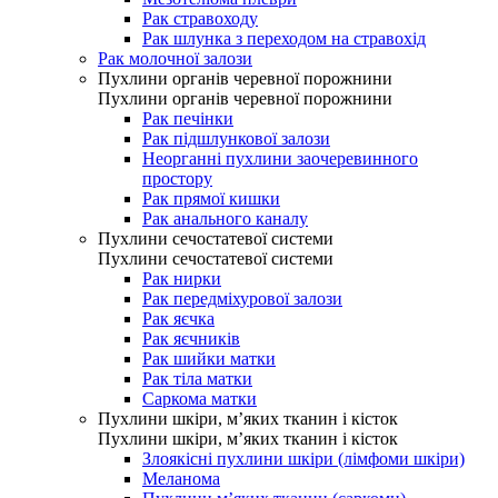
Рак стравоходу
Рак шлунка з переходом на стравохід
Рак молочної залози
Пухлини органів черевної порожнини
Пухлини органів черевної порожнини
Рак печінки
Рак підшлункової залози
Неорганні пухлини заочеревинного
простору
Рак прямої кишки
Рак анального каналу
Пухлини сечостатевої системи
Пухлини сечостатевої системи
Рак нирки
Рак передміхурової залози
Рак яєчка
Рак яєчників
Рак шийки матки
Рак тіла матки
Саркома матки
Пухлини шкіри, м’яких тканин і кісток
Пухлини шкіри, м’яких тканин і кісток
Злоякісні пухлини шкіри (лімфоми шкіри)
Меланома