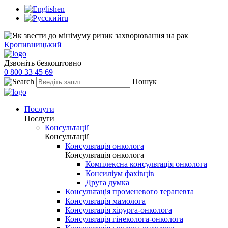
en
ru
Кропивницький
Дзвоніть безкоштовно
0 800 33 45 69
Пошук
Послуги
Послуги
Консультації
Консультації
Консультація онколога
Консультація онколога
Комплексна консультація онколога
Консиліум фахівців
Друга думка
Консультація променевого терапевта
Консультація мамолога
Консультація хірурга-онколога
Консультація гінеколога-онколога