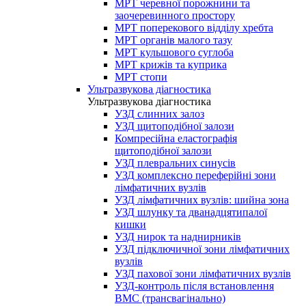
МРТ черевної порожнини та
заочеревинного простору
МРТ поперекового відділу хребта
МРТ органів малого тазу
МРТ кульшового суглоба
МРТ крижів та куприка
МРТ стопи
Ультразвукова діагностика
Ультразвукова діагностика
УЗД слинних залоз
УЗД щитоподібної залози
Компресійна еластографія
щитоподібної залози
УЗД плевральних синусів
УЗД комплексно переферійні зони
лімфатичних вузлів
УЗД лімфатичних вузлів: шийна зона
УЗД шлунку та дванадцятипалої
кишки
УЗД нирок та наднирників
УЗД підключичної зони лімфатичних
вузлів
УЗД пахової зони лімфатичних вузлів
УЗД-контроль після встановлення
ВМС (трансвагінально)