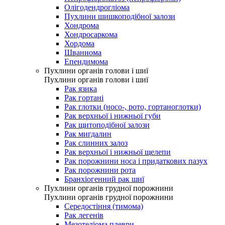
Олігодендрогліома
Пухлини шишкоподібної залози
Хондрома
Хондросаркома
Хордома
Шваннома
Епендимома
Пухлини органів голови і шиї
Пухлини органів голови і шиї
Рак язика
Рак гортані
Рак глотки (носо-, рото, гортаноглотки)
Рак верхньої і нижньої губи
Рак щитоподібної залози
Рак мигдалин
Рак слинних залоз
Рак верхньої і нижньої щелепи
Рак порожнини носа і придаткових пазух
Рак порожнини рота
Бранхіогенний рак шиї
Пухлини органів грудної порожнини
Пухлини органів грудної порожнини
Середостіння (тимома)
Рак легенів
Мезотеліома плеври