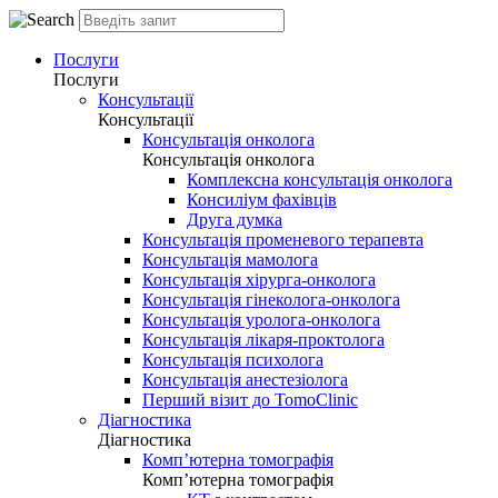
Послуги
Послуги
Консультації
Консультації
Консультація онколога
Консультація онколога
Комплексна консультація онколога
Консиліум фахівців
Друга думка
Консультація променевого терапевта
Консультація мамолога
Консультація хірурга-онколога
Консультація гінеколога-онколога
Консультація уролога-онколога
Консультація лікаря-проктолога
Консультація психолога
Консультація анестезіолога
Перший візит до TomoClinic
Діагностика
Діагностика
Комп’ютерна томографія
Комп’ютерна томографія