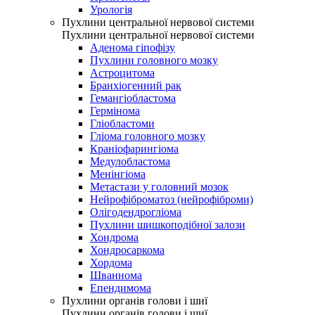
Урологія
Пухлини центральної нервової системи
Пухлини центральної нервової системи
Аденома гіпофізу
Пухлини головного мозку
Астроцитома
Бранхіогенний рак
Гемангіобластома
Гермінома
Гліобластоми
Гліома головного мозку
Краніофарингіома
Медулобластома
Менінгіома
Метастази у головний мозок
Нейрофіброматоз (нейрофіброми)
Олігодендрогліома
Пухлини шишкоподібної залози
Хондрома
Хондросаркома
Хордома
Шваннома
Епендимома
Пухлини органів голови і шиї
Пухлини органів голови і шиї