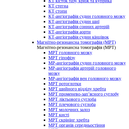
КТ кісток тазу, криж та куприка
КТ стегна
КТ стопи
КТ-ангіографія судин головного мозку
КТ-ангіографія судин шиї
КТ-ангіографія сонних артерій
КТ-ангіографія аорти
КТ-ангіографія судин кінцівок
Магнітно-резонансна томографія (МРТ)
Магнітно-резонансна томографія (МРТ)
МРТ головного мозку
МРТ гіпофізу
МР-ангіографія судин головного мозку
МР-ангіографія артерій головного
мозку
МР-ангіографія вен головного мозку
МРТ ротоглотки
МРТ шийного відділу хребта
МРТ променево-зап’ясного суглобу
МРТ ліктьового суглоба
МРТ плечового суглоба
МРТ молочних залоз
МРТ кисті
МРТ скрінінг хребта
МРТ органів середньостіння