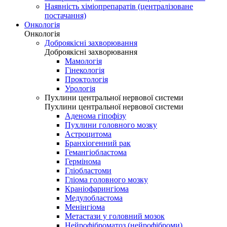
Наявність хіміопрепаратів (централізоване
постачання)
Онкологія
Онкологія
Доброякісні захворювання
Доброякісні захворювання
Мамологія
Гінекологія
Проктологія
Урологія
Пухлини центральної нервової системи
Пухлини центральної нервової системи
Аденома гіпофізу
Пухлини головного мозку
Астроцитома
Бранхіогенний рак
Гемангіобластома
Гермінома
Гліобластоми
Гліома головного мозку
Краніофарингіома
Медулобластома
Менінгіома
Метастази у головний мозок
Нейрофіброматоз (нейрофіброми)