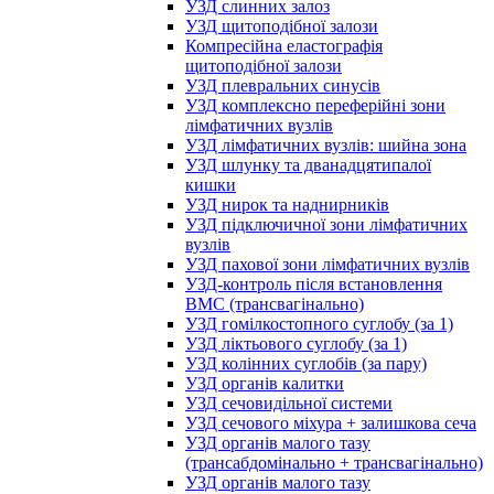
УЗД слинних залоз
УЗД щитоподібної залози
Компресійна еластографія
щитоподібної залози
УЗД плевральних синусів
УЗД комплексно переферійні зони
лімфатичних вузлів
УЗД лімфатичних вузлів: шийна зона
УЗД шлунку та дванадцятипалої
кишки
УЗД нирок та наднирників
УЗД підключичної зони лімфатичних
вузлів
УЗД пахової зони лімфатичних вузлів
УЗД-контроль після встановлення
ВМС (трансвагінально)
УЗД гомілкостопного суглобу (за 1)
УЗД ліктьового суглобу (за 1)
УЗД колінних суглобів (за пару)
УЗД органів калитки
УЗД сечовидільної системи
УЗД сечового міхура + залишкова сеча
УЗД органів малого тазу
(трансабдомінально + трансвагінально)
УЗД органів малого тазу