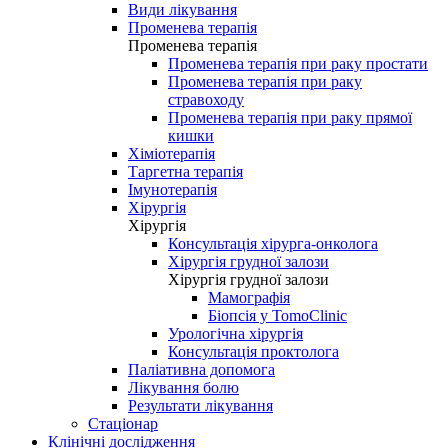
Види лікування
Променева терапія
Променева терапія
Променева терапія при раку простати
Променева терапія при раку
стравоходу
Променева терапія при раку прямої
кишки
Хіміотерапія
Таргетна терапія
Імунотерапія
Хірургія
Хірургія
Консультація хірурга-онколога
Хірургія грудної залози
Хірургія грудної залози
Мамографія
Біопсія у TomoClinic
Урологічна хірургія
Консультація проктолога
Паліативна допомога
Лікування болю
Результати лікування
Стаціонар
Клінічні дослідження