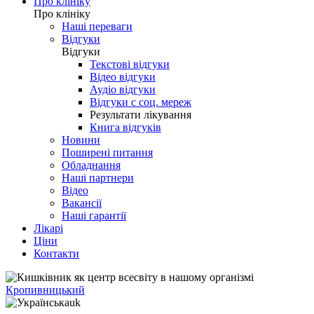
Про клініку
Про клініку
Наші переваги
Відгуки
Відгуки
Текстові відгуки
Відео відгуки
Аудіо відгуки
Відгуки с соц. мереж
Результати лікування
Книга відгуків
Новини
Поширені питання
Обладнання
Наші партнери
Відео
Вакансії
Наші гарантії
Лікарі
Ціни
Контакти
Кропивницький
uk