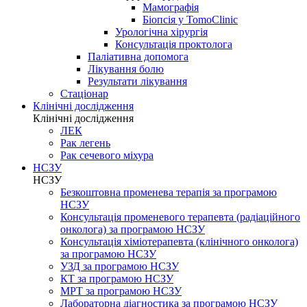
Мамографія
Біопсія у TomoClinic
Урологічна хірургія
Консультація проктолога
Паліативна допомога
Лікування болю
Результати лікування
Стаціонар
Клінічні дослідження
Клінічні дослідження
ЛЕК
Рак легень
Рак сечевого міхура
НСЗУ
НСЗУ
Безкоштовна променева терапія за програмою
НСЗУ
Консультація променевого терапевта (радіаційного
онколога) за програмою НСЗУ
Консультація хіміотерапевта (клінічного онколога)
за програмою НСЗУ
УЗД за програмою НСЗУ
КТ за програмою НСЗУ
МРТ за програмою НСЗУ
Лабораторна діагностика за програмою НСЗУ