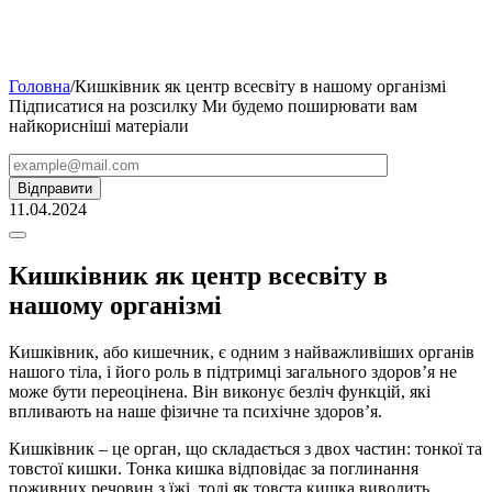
Головна
/
Кишківник як центр всесвіту в нашому організмі
Підписатися на розсилку
Ми будемо поширювати вам
найкорисніші матеріали
11.04.2024
Кишківник як центр всесвіту в
нашому організмі
Кишківник, або кишечник, є одним з найважливіших органів
нашого тіла, і його роль в підтримці загального здоров’я не
може бути переоцінена. Він виконує безліч функцій, які
впливають на наше фізичне та психічне здоров’я.
Кишківник – це орган, що складається з двох частин: тонкої та
товстої кишки. Тонка кишка відповідає за поглинання
поживних речовин з їжі, тоді як товста кишка виводить