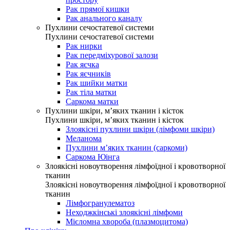
Рак прямої кишки
Рак анального каналу
Пухлини сечостатевої системи
Пухлини сечостатевої системи
Рак нирки
Рак передміхурової залози
Рак яєчка
Рак яєчників
Рак шийки матки
Рак тіла матки
Саркома матки
Пухлини шкіри, м’яких тканин і кісток
Пухлини шкіри, м’яких тканин і кісток
Злоякісні пухлини шкіри (лімфоми шкіри)
Меланома
Пухлини м’яких тканин (саркоми)
Саркома Юінга
Злоякісні новоутворення лімфоїдної і кровотворної
тканин
Злоякісні новоутворення лімфоїдної і кровотворної
тканин
Лімфогранулематоз
Неходжкінські злоякісні лімфоми
Мієломна хвороба (плазмоцитома)