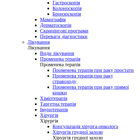
Гастроскопія
Колоноскопія
Бронхоскопія
Мамографія
Дерматоскопія
Скринінгові програми
Переваги діагностики
Лікування
Лікування
Види лікування
Променева терапія
Променева терапія
Променева терапія при раку простати
Променева терапія при раку
стравоходу
Променева терапія при раку прямої
кишки
Хіміотерапія
Таргетна терапія
Імунотерапія
Хірургія
Хірургія
Консультація хірурга-онколога
Хірургія грудної залози
Хірургія грудної залози