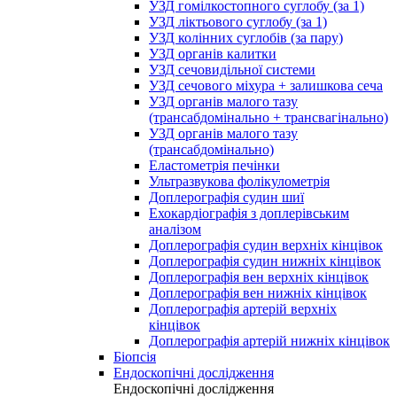
УЗД гомілкостопного суглобу (за 1)
УЗД ліктьового суглобу (за 1)
УЗД колінних суглобів (за пару)
УЗД органів калитки
УЗД сечовидільної системи
УЗД сечового міхура + залишкова сеча
УЗД органів малого тазу
(трансабдомінально + трансвагінально)
УЗД органів малого тазу
(трансабдомінально)
Еластометрія печінки
Ультразвукова фолікулометрія
Доплерографія судин шиї
Ехокардіографія з доплерівським
аналізом
Доплерографія судин верхніх кінцівок
Доплерографія судин нижніх кінцівок
Доплерографія вен верхніх кінцівок
Доплерографія вен нижніх кінцівок
Доплерографія артерій верхніх
кінцівок
Доплерографія артерій нижніх кінцівок
Біопсія
Ендоскопічні дослідження
Ендоскопічні дослідження