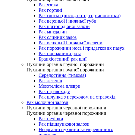
Рак язика
Рак гортані
Рак глотки (носо-, рото, гортаноглотки)
Рак верхньої і нижньої губи
Рак щитоподібної залози
Рак мигдалин
Рак слинних залоз
Рак верхньої і нижньої щелепи
Рак порожнини носа і придаткових пазух
Рак порожнини рота
Бранхіогенний рак шиї
Пухлини органів грудної порожнини
Пухлини органів грудної порожнини
Середостіння (тимома)
Рак легенів
Мезотеліома плеври
Рак стравоходу
Рак шлунка з переходом на стравохід
Рак молочної залози
Пухлини органів черевної порожнини
Пухлини органів черевної порожнини
Рак печінки
Рак підшлункової залози
Неорганні пухлини заочеревинного
простору