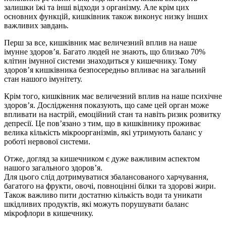
залишки їжі та інші відходи з організму. Але крім цих
основних функцій, кишківник також виконує низку інших
важливих завдань.
Перш за все, кишківник має величезний вплив на наше
імунне здоров’я. Багато людей не знають, що близько 70%
клітин імунної системи знаходиться у кишечнику. Тому
здоров’я кишківника безпосередньо впливає на загальний
стан нашого імунітету.
Крім того, кишківник має величезний вплив на наше психічне
здоров’я. Дослідження показують, що саме цей орган може
впливати на настрій, емоційний стан та навіть ризик розвитку
депресії. Це пов’язано з тим, що в кишківнику проживає
велика кількість мікроорганізмів, які утримують баланс у
роботі нервової системи.
Отже, догляд за кишечником є дуже важливим аспектом
нашого загального здоров’я.
Для цього слід дотримуватися збалансованого харчування,
багатого на фрукти, овочі, повноцінні білки та здорові жири.
Також важливо пити достатню кількість води та уникати
шкідливих продуктів, які можуть порушувати баланс
мікрофлори в кишечнику.