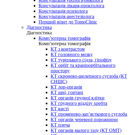
Консультація уролога-онколога
Консультація лікаря-проктолога
Консультація психолога
Консультація анестезіолога
Перший візит до TomoClinic
Діагностика
Діагностика
Комп’ютерна томографія
Комп’ютерна томографія
КТ з контрастом
КТ головного мозку
КТ турецького сідла, гіпофізу
КТ орбіт та краніоорбітального
простору
КТ скронево-щелепного суглоба (КТ
СНЩС)
КТ лор-органів
КТ шиї, гортані
КТ органів грудної клітки
КТ грудного відділу хребта
КТ кисті
КТ променево-зап’ясткового суглоба
КТ органів черевної порожнини
КТ плеча
КТ органів малого тазу (КТ ОМТ)