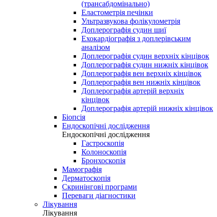
(трансабдомінально)
Еластометрія печінки
Ультразвукова фолікулометрія
Доплерографія судин шиї
Ехокардіографія з доплерівським
аналізом
Доплерографія судин верхніх кінцівок
Доплерографія судин нижніх кінцівок
Доплерографія вен верхніх кінцівок
Доплерографія вен нижніх кінцівок
Доплерографія артерій верхніх
кінцівок
Доплерографія артерій нижніх кінцівок
Біопсія
Ендоскопічні дослідження
Ендоскопічні дослідження
Гастроскопія
Колоноскопія
Бронхоскопія
Мамографія
Дерматоскопія
Скринінгові програми
Переваги діагностики
Лікування
Лікування