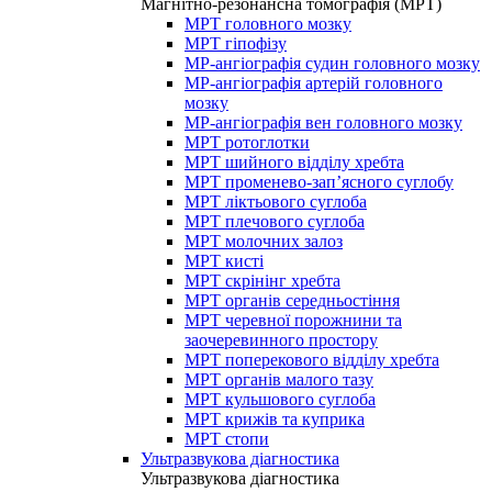
Магнітно-резонансна томографія (МРТ)
МРТ головного мозку
МРТ гіпофізу
МР-ангіографія судин головного мозку
МР-ангіографія артерій головного
мозку
МР-ангіографія вен головного мозку
МРТ ротоглотки
МРТ шийного відділу хребта
МРТ променево-зап’ясного суглобу
МРТ ліктьового суглоба
МРТ плечового суглоба
МРТ молочних залоз
МРТ кисті
МРТ скрінінг хребта
МРТ органів середньостіння
МРТ черевної порожнини та
заочеревинного простору
МРТ поперекового відділу хребта
МРТ органів малого тазу
МРТ кульшового суглоба
МРТ крижів та куприка
МРТ стопи
Ультразвукова діагностика
Ультразвукова діагностика