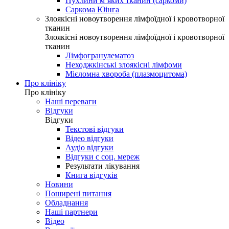
Пухлини м’яких тканин (саркоми)
Саркома Юінга
Злоякісні новоутворення лімфоїдної і кровотворної
тканин
Злоякісні новоутворення лімфоїдної і кровотворної
тканин
Лімфогранулематоз
Неходжкінські злоякісні лімфоми
Мієломна хвороба (плазмоцитома)
Про клініку
Про клініку
Наші переваги
Відгуки
Відгуки
Текстові відгуки
Відео відгуки
Аудіо відгуки
Відгуки с соц. мереж
Результати лікування
Книга відгуків
Новини
Поширені питання
Обладнання
Наші партнери
Відео