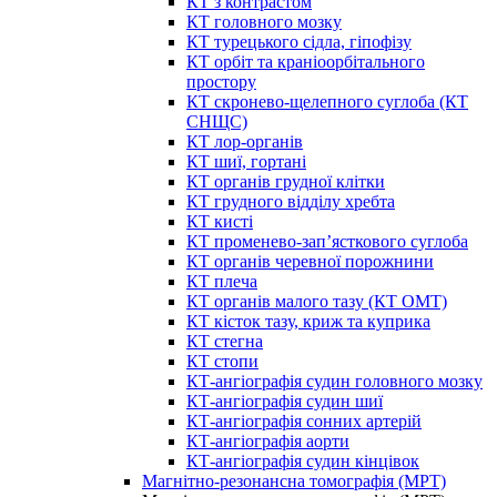
КТ з контрастом
КТ головного мозку
КТ турецького сідла, гіпофізу
КТ орбіт та краніоорбітального
простору
КТ скронево-щелепного суглоба (КТ
СНЩС)
КТ лор-органів
КТ шиї, гортані
КТ органів грудної клітки
КТ грудного відділу хребта
КТ кисті
КТ променево-зап’ясткового суглоба
КТ органів черевної порожнини
КТ плеча
КТ органів малого тазу (КТ ОМТ)
КТ кісток тазу, криж та куприка
КТ стегна
КТ стопи
КТ-ангіографія судин головного мозку
КТ-ангіографія судин шиї
КТ-ангіографія сонних артерій
КТ-ангіографія аорти
КТ-ангіографія судин кінцівок
Магнітно-резонансна томографія (МРТ)