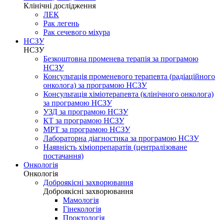
Клінічні дослідження
ЛЕК
Рак легень
Рак сечевого міхура
НСЗУ
НСЗУ
Безкоштовна променева терапія за програмою
НСЗУ
Консультація променевого терапевта (радіаційного
онколога) за програмою НСЗУ
Консультація хіміотерапевта (клінічного онколога)
за програмою НСЗУ
УЗД за програмою НСЗУ
КТ за програмою НСЗУ
МРТ за програмою НСЗУ
Лабораторна діагностика за програмою НСЗУ
Наявність хіміопрепаратів (централізоване
постачання)
Онкологія
Онкологія
Доброякісні захворювання
Доброякісні захворювання
Мамологія
Гінекологія
Проктологія