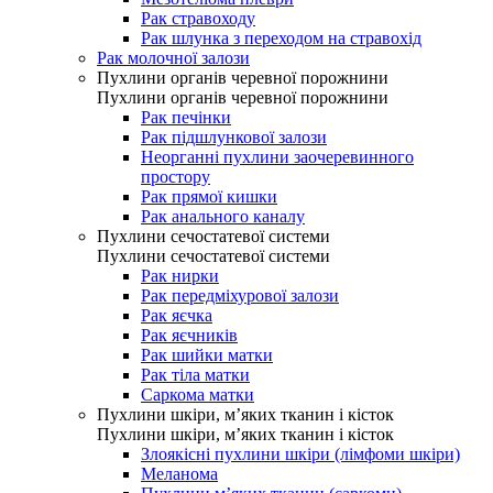
Рак стравоходу
Рак шлунка з переходом на стравохід
Рак молочної залози
Пухлини органів черевної порожнини
Пухлини органів черевної порожнини
Рак печінки
Рак підшлункової залози
Неорганні пухлини заочеревинного
простору
Рак прямої кишки
Рак анального каналу
Пухлини сечостатевої системи
Пухлини сечостатевої системи
Рак нирки
Рак передміхурової залози
Рак яєчка
Рак яєчників
Рак шийки матки
Рак тіла матки
Саркома матки
Пухлини шкіри, м’яких тканин і кісток
Пухлини шкіри, м’яких тканин і кісток
Злоякісні пухлини шкіри (лімфоми шкіри)
Меланома