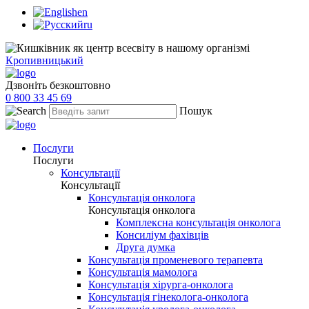
en
ru
Кропивницький
Дзвоніть безкоштовно
0 800 33 45 69
Пошук
Послуги
Послуги
Консультації
Консультації
Консультація онколога
Консультація онколога
Комплексна консультація онколога
Консиліум фахівців
Друга думка
Консультація променевого терапевта
Консультація мамолога
Консультація хірурга-онколога
Консультація гінеколога-онколога