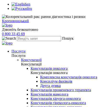
en
ru
Кропивницький
Дзвоніть безкоштовно
0 800 33 45 69
Пошук
Послуги
Послуги
Консультації
Консультації
Консультація онколога
Консультація онколога
Комплексна консультація онколога
Консиліум фахівців
Друга думка
Консультація променевого терапевта
Консультація мамолога
Консультація хірурга-онколога
Консультація гінеколога-онколога