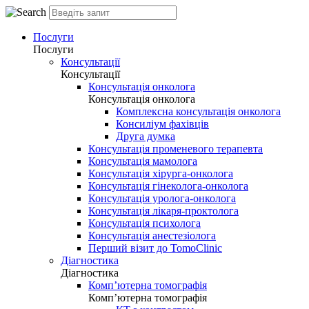
Послуги
Послуги
Консультації
Консультації
Консультація онколога
Консультація онколога
Комплексна консультація онколога
Консиліум фахівців
Друга думка
Консультація променевого терапевта
Консультація мамолога
Консультація хірурга-онколога
Консультація гінеколога-онколога
Консультація уролога-онколога
Консультація лікаря-проктолога
Консультація психолога
Консультація анестезіолога
Перший візит до TomoClinic
Діагностика
Діагностика
Комп’ютерна томографія
Комп’ютерна томографія