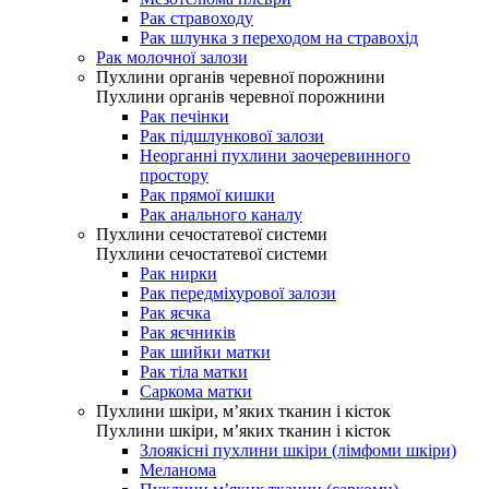
Рак стравоходу
Рак шлунка з переходом на стравохід
Рак молочної залози
Пухлини органів черевної порожнини
Пухлини органів черевної порожнини
Рак печінки
Рак підшлункової залози
Неорганні пухлини заочеревинного
простору
Рак прямої кишки
Рак анального каналу
Пухлини сечостатевої системи
Пухлини сечостатевої системи
Рак нирки
Рак передміхурової залози
Рак яєчка
Рак яєчників
Рак шийки матки
Рак тіла матки
Саркома матки
Пухлини шкіри, м’яких тканин і кісток
Пухлини шкіри, м’яких тканин і кісток
Злоякісні пухлини шкіри (лімфоми шкіри)
Меланома