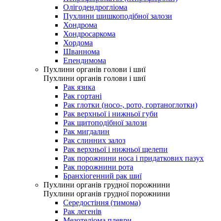
Олігодендрогліома
Пухлини шишкоподібної залози
Хондрома
Хондросаркома
Хордома
Шваннома
Епендимома
Пухлини органів голови і шиї
Пухлини органів голови і шиї
Рак язика
Рак гортані
Рак глотки (носо-, рото, гортаноглотки)
Рак верхньої і нижньої губи
Рак щитоподібної залози
Рак мигдалин
Рак слинних залоз
Рак верхньої і нижньої щелепи
Рак порожнини носа і придаткових пазух
Рак порожнини рота
Бранхіогенний рак шиї
Пухлини органів грудної порожнини
Пухлини органів грудної порожнини
Середостіння (тимома)
Рак легенів
Мезотеліома плеври