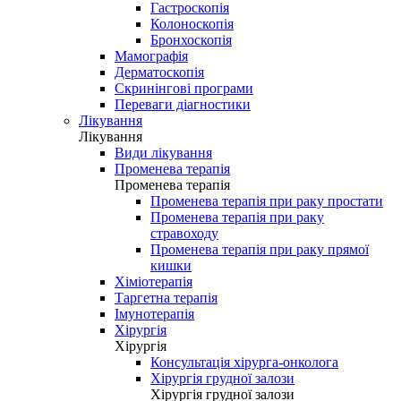
Гастроскопія
Колоноскопія
Бронхоскопія
Мамографія
Дерматоскопія
Скринінгові програми
Переваги діагностики
Лікування
Лікування
Види лікування
Променева терапія
Променева терапія
Променева терапія при раку простати
Променева терапія при раку
стравоходу
Променева терапія при раку прямої
кишки
Хіміотерапія
Таргетна терапія
Імунотерапія
Хірургія
Хірургія
Консультація хірурга-онколога
Хірургія грудної залози
Хірургія грудної залози