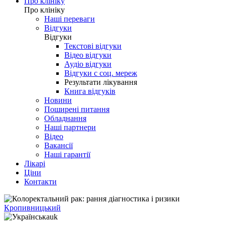
Про клініку
Про клініку
Наші переваги
Відгуки
Відгуки
Текстові відгуки
Відео відгуки
Аудіо відгуки
Відгуки с соц. мереж
Результати лікування
Книга відгуків
Новини
Поширені питання
Обладнання
Наші партнери
Відео
Вакансії
Наші гарантії
Лікарі
Ціни
Контакти
Кропивницький
uk