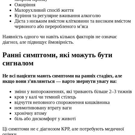
Ожиріння
Малорухливий спосіб життя
Куріння та регулярне вживання алкоголю
Дієта з низьким вмістом клітковини та високим вмістом
червоного або переробленого м’яса
Наявність одного чи навіть кількох факторів не означає
діагноз, але підвищує ймовірність.
Ранні симптоми, які можуть бути
сигналом
Не всі пацієнти мають симптоми на ранніх стадіях, але
якщо вони з’являються — варто звернути увагу на:
зміни у випорожненнях, які тривають більше 2–3 тижнів
кров у калі чи темний стілець
відчуття неповного спорожнення кишківника
невмотивовану втрату ваги
хронічну втому
біль або дискомфорт у животі
Ці симптоми не є діагнозом КРР, але потребують медичної
оцінки.