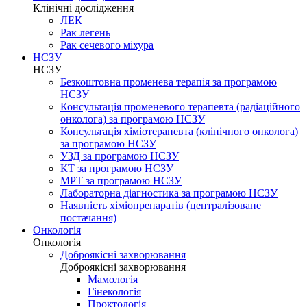
Клінічні дослідження
ЛЕК
Рак легень
Рак сечевого міхура
НСЗУ
НСЗУ
Безкоштовна променева терапія за програмою
НСЗУ
Консультація променевого терапевта (радіаційного
онколога) за програмою НСЗУ
Консультація хіміотерапевта (клінічного онколога)
за програмою НСЗУ
УЗД за програмою НСЗУ
КТ за програмою НСЗУ
МРТ за програмою НСЗУ
Лабораторна діагностика за програмою НСЗУ
Наявність хіміопрепаратів (централізоване
постачання)
Онкологія
Онкологія
Доброякісні захворювання
Доброякісні захворювання
Мамологія
Гінекологія
Проктологія