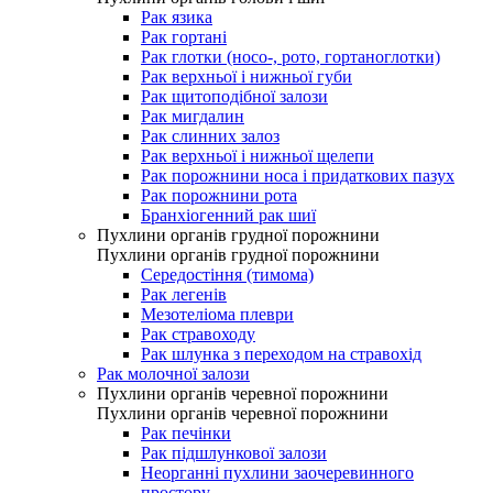
Рак язика
Рак гортані
Рак глотки (носо-, рото, гортаноглотки)
Рак верхньої і нижньої губи
Рак щитоподібної залози
Рак мигдалин
Рак слинних залоз
Рак верхньої і нижньої щелепи
Рак порожнини носа і придаткових пазух
Рак порожнини рота
Бранхіогенний рак шиї
Пухлини органів грудної порожнини
Пухлини органів грудної порожнини
Середостіння (тимома)
Рак легенів
Мезотеліома плеври
Рак стравоходу
Рак шлунка з переходом на стравохід
Рак молочної залози
Пухлини органів черевної порожнини
Пухлини органів черевної порожнини
Рак печінки
Рак підшлункової залози
Неорганні пухлини заочеревинного
простору