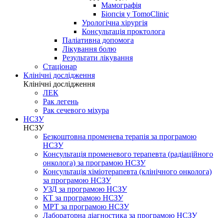
Мамографія
Біопсія у TomoClinic
Урологічна хірургія
Консультація проктолога
Паліативна допомога
Лікування болю
Результати лікування
Стаціонар
Клінічні дослідження
Клінічні дослідження
ЛЕК
Рак легень
Рак сечевого міхура
НСЗУ
НСЗУ
Безкоштовна променева терапія за програмою
НСЗУ
Консультація променевого терапевта (радіаційного
онколога) за програмою НСЗУ
Консультація хіміотерапевта (клінічного онколога)
за програмою НСЗУ
УЗД за програмою НСЗУ
КТ за програмою НСЗУ
МРТ за програмою НСЗУ
Лабораторна діагностика за програмою НСЗУ