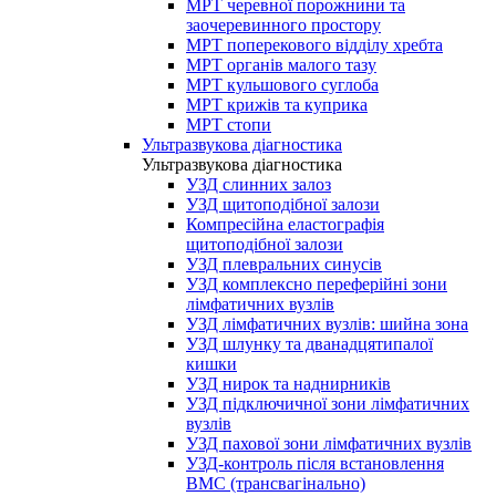
МРТ черевної порожнини та
заочеревинного простору
МРТ поперекового відділу хребта
МРТ органів малого тазу
МРТ кульшового суглоба
МРТ крижів та куприка
МРТ стопи
Ультразвукова діагностика
Ультразвукова діагностика
УЗД слинних залоз
УЗД щитоподібної залози
Компресійна еластографія
щитоподібної залози
УЗД плевральних синусів
УЗД комплексно переферійні зони
лімфатичних вузлів
УЗД лімфатичних вузлів: шийна зона
УЗД шлунку та дванадцятипалої
кишки
УЗД нирок та наднирників
УЗД підключичної зони лімфатичних
вузлів
УЗД пахової зони лімфатичних вузлів
УЗД-контроль після встановлення
ВМС (трансвагінально)