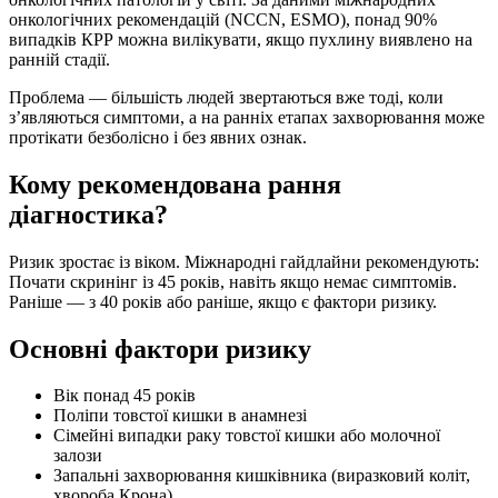
онкологічних рекомендацій (NCCN, ESMO), понад 90%
випадків КРР можна вилікувати, якщо пухлину виявлено на
ранній стадії.
Проблема — більшість людей звертаються вже тоді, коли
з’являються симптоми, а на ранніх етапах захворювання може
протікати безболісно і без явних ознак.
Кому рекомендована рання
діагностика?
Ризик зростає із віком. Міжнародні гайдлайни рекомендують:
Почати скринінг із 45 років, навіть якщо немає симптомів.
Раніше — з 40 років або раніше, якщо є фактори ризику.
Основні фактори ризику
Вік понад 45 років
Поліпи товстої кишки в анамнезі
Сімейні випадки раку товстої кишки або молочної
залози
Запальні захворювання кишківника (виразковий коліт,
хвороба Крона)