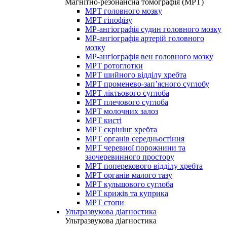
Магнітно-резонансна томографія (МРТ)
МРТ головного мозку
МРТ гіпофізу
МР-ангіографія судин головного мозку
МР-ангіографія артерій головного
мозку
МР-ангіографія вен головного мозку
МРТ ротоглотки
МРТ шийного відділу хребта
МРТ променево-зап’ясного суглобу
МРТ ліктьового суглоба
МРТ плечового суглоба
МРТ молочних залоз
МРТ кисті
МРТ скрінінг хребта
МРТ органів середньостіння
МРТ черевної порожнини та
заочеревинного простору
МРТ поперекового відділу хребта
МРТ органів малого тазу
МРТ кульшового суглоба
МРТ крижів та куприка
МРТ стопи
Ультразвукова діагностика
Ультразвукова діагностика