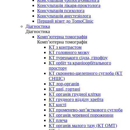
Консультація уролога-онколога
Консультація лікаря-проктолога
Консультація психолога
Консультація анестезіолога
Перший візит до TomoClinic
Діагностика
Діагностика
Комп’ютерна томографія
Комп’ютерна томографія
КТ з контрастом
КТ головного мозку
КТ турецького сідла, гіпофізу
КТ орбіт та краніоорбітального
простору
КТ скронево-щелепного суглоба (КТ
СНЩС)
КТ лор-органів
КТ шиї, гортані
КТ органів грудної клітки
КТ грудного відділу хребта
КТ кисті
КТ променево-зап’ясткового суглоба
КТ органів черевної порожнини
КТ плеча
КТ органів малого тазу (КТ ОМТ)