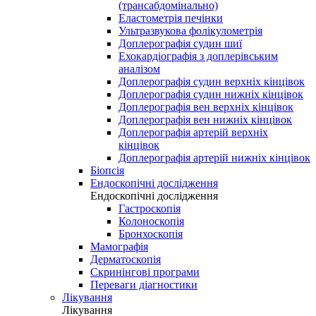
(трансабдомінально)
Еластометрія печінки
Ультразвукова фолікулометрія
Доплерографія судин шиї
Ехокардіографія з доплерівським
аналізом
Доплерографія судин верхніх кінцівок
Доплерографія судин нижніх кінцівок
Доплерографія вен верхніх кінцівок
Доплерографія вен нижніх кінцівок
Доплерографія артерій верхніх
кінцівок
Доплерографія артерій нижніх кінцівок
Біопсія
Ендоскопічні дослідження
Ендоскопічні дослідження
Гастроскопія
Колоноскопія
Бронхоскопія
Мамографія
Дерматоскопія
Скринінгові програми
Переваги діагностики
Лікування
Лікування