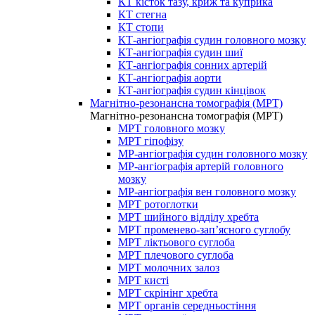
КТ кісток тазу, криж та куприка
КТ стегна
КТ стопи
КТ-ангіографія судин головного мозку
КТ-ангіографія судин шиї
КТ-ангіографія сонних артерій
КТ-ангіографія аорти
КТ-ангіографія судин кінцівок
Магнітно-резонансна томографія (МРТ)
Магнітно-резонансна томографія (МРТ)
МРТ головного мозку
МРТ гіпофізу
МР-ангіографія судин головного мозку
МР-ангіографія артерій головного
мозку
МР-ангіографія вен головного мозку
МРТ ротоглотки
МРТ шийного відділу хребта
МРТ променево-зап’ясного суглобу
МРТ ліктьового суглоба
МРТ плечового суглоба
МРТ молочних залоз
МРТ кисті
МРТ скрінінг хребта
МРТ органів середньостіння