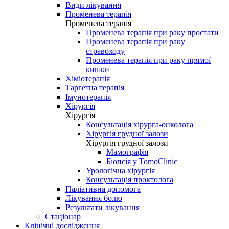
Види лікування
Променева терапія
Променева терапія
Променева терапія при раку простати
Променева терапія при раку
стравоходу
Променева терапія при раку прямої
кишки
Хіміотерапія
Таргетна терапія
Імунотерапія
Хірургія
Хірургія
Консультація хірурга-онколога
Хірургія грудної залози
Хірургія грудної залози
Мамографія
Біопсія у TomoClinic
Урологічна хірургія
Консультація проктолога
Паліативна допомога
Лікування болю
Результати лікування
Стаціонар
Клінічні дослідження