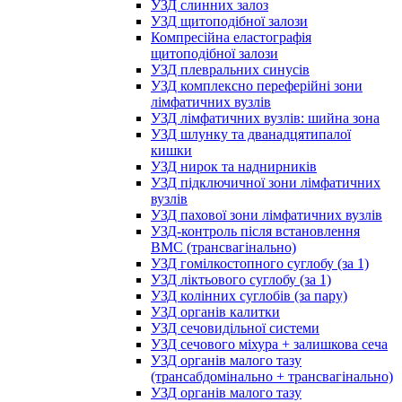
УЗД слинних залоз
УЗД щитоподібної залози
Компресійна еластографія
щитоподібної залози
УЗД плевральних синусів
УЗД комплексно переферійні зони
лімфатичних вузлів
УЗД лімфатичних вузлів: шийна зона
УЗД шлунку та дванадцятипалої
кишки
УЗД нирок та наднирників
УЗД підключичної зони лімфатичних
вузлів
УЗД пахової зони лімфатичних вузлів
УЗД-контроль після встановлення
ВМС (трансвагінально)
УЗД гомілкостопного суглобу (за 1)
УЗД ліктьового суглобу (за 1)
УЗД колінних суглобів (за пару)
УЗД органів калитки
УЗД сечовидільної системи
УЗД сечового міхура + залишкова сеча
УЗД органів малого тазу
(трансабдомінально + трансвагінально)
УЗД органів малого тазу