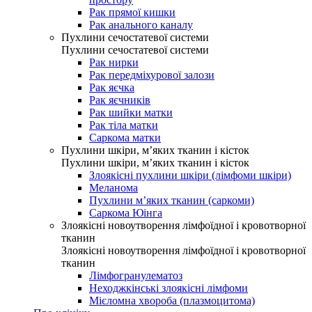
Рак прямої кишки
Рак анального каналу
Пухлини сечостатевої системи
Пухлини сечостатевої системи
Рак нирки
Рак передміхурової залози
Рак яєчка
Рак яєчників
Рак шийки матки
Рак тіла матки
Саркома матки
Пухлини шкіри, м’яких тканин і кісток
Пухлини шкіри, м’яких тканин і кісток
Злоякісні пухлини шкіри (лімфоми шкіри)
Меланома
Пухлини м’яких тканин (саркоми)
Саркома Юінга
Злоякісні новоутворення лімфоїдної і кровотворної
тканин
Злоякісні новоутворення лімфоїдної і кровотворної
тканин
Лімфогранулематоз
Неходжкінські злоякісні лімфоми
Мієломна хвороба (плазмоцитома)