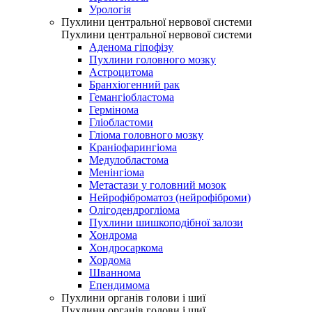
Урологія
Пухлини центральної нервової системи
Пухлини центральної нервової системи
Аденома гіпофізу
Пухлини головного мозку
Астроцитома
Бранхіогенний рак
Гемангіобластома
Гермінома
Гліобластоми
Гліома головного мозку
Краніофарингіома
Медулобластома
Менінгіома
Метастази у головний мозок
Нейрофіброматоз (нейрофіброми)
Олігодендрогліома
Пухлини шишкоподібної залози
Хондрома
Хондросаркома
Хордома
Шваннома
Епендимома
Пухлини органів голови і шиї
Пухлини органів голови і шиї