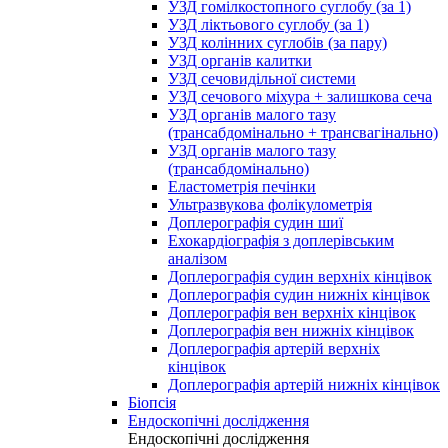
УЗД гомілкостопного суглобу (за 1)
УЗД ліктьового суглобу (за 1)
УЗД колінних суглобів (за пару)
УЗД органів калитки
УЗД сечовидільної системи
УЗД сечового міхура + залишкова сеча
УЗД органів малого тазу
(трансабдомінально + трансвагінально)
УЗД органів малого тазу
(трансабдомінально)
Еластометрія печінки
Ультразвукова фолікулометрія
Доплерографія судин шиї
Ехокардіографія з доплерівським
аналізом
Доплерографія судин верхніх кінцівок
Доплерографія судин нижніх кінцівок
Доплерографія вен верхніх кінцівок
Доплерографія вен нижніх кінцівок
Доплерографія артерій верхніх
кінцівок
Доплерографія артерій нижніх кінцівок
Біопсія
Ендоскопічні дослідження
Ендоскопічні дослідження