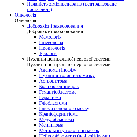
Наявність хіміопрепаратів (централізоване
постачання)
Онкологія
Онкологія
Доброякісні захворювання
Доброякісні захворювання
Мамологія
Гінекологія
Проктологія
Урологія
Пухлини центральної нервової системи
Пухлини центральної нервової системи
Аденома гіпофізу
Пухлини головного мозку
Астроцитома
Бранхіогенний рак
Гемангіобластома
Гермінома
Гліобластоми
Гліома головного мозку
Краніофарингіома
Медулобластома
Менінгіома
Метастази у головний мозок
Нейрофіброматоз (нейрофіброми)