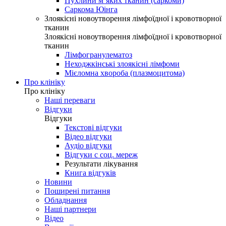
Пухлини м’яких тканин (саркоми)
Саркома Юінга
Злоякісні новоутворення лімфоїдної і кровотворної
тканин
Злоякісні новоутворення лімфоїдної і кровотворної
тканин
Лімфогранулематоз
Неходжкінські злоякісні лімфоми
Мієломна хвороба (плазмоцитома)
Про клініку
Про клініку
Наші переваги
Відгуки
Відгуки
Текстові відгуки
Відео відгуки
Аудіо відгуки
Відгуки с соц. мереж
Результати лікування
Книга відгуків
Новини
Поширені питання
Обладнання
Наші партнери
Відео