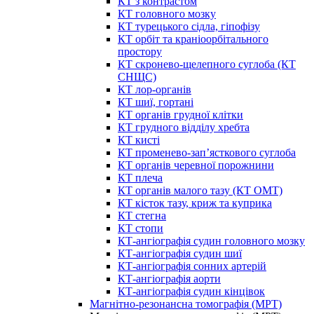
КТ з контрастом
КТ головного мозку
КТ турецького сідла, гіпофізу
КТ орбіт та краніоорбітального
простору
КТ скронево-щелепного суглоба (КТ
СНЩС)
КТ лор-органів
КТ шиї, гортані
КТ органів грудної клітки
КТ грудного відділу хребта
КТ кисті
КТ променево-зап’ясткового суглоба
КТ органів черевної порожнини
КТ плеча
КТ органів малого тазу (КТ ОМТ)
КТ кісток тазу, криж та куприка
КТ стегна
КТ стопи
КТ-ангіографія судин головного мозку
КТ-ангіографія судин шиї
КТ-ангіографія сонних артерій
КТ-ангіографія аорти
КТ-ангіографія судин кінцівок
Магнітно-резонансна томографія (МРТ)