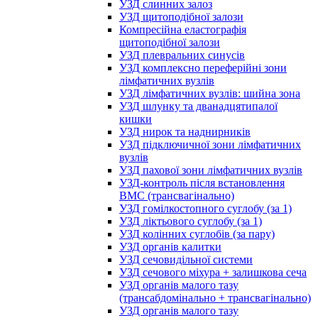
УЗД слинних залоз
УЗД щитоподібної залози
Компресійна еластографія
щитоподібної залози
УЗД плевральних синусів
УЗД комплексно переферійні зони
лімфатичних вузлів
УЗД лімфатичних вузлів: шийна зона
УЗД шлунку та дванадцятипалої
кишки
УЗД нирок та наднирників
УЗД підключичної зони лімфатичних
вузлів
УЗД пахової зони лімфатичних вузлів
УЗД-контроль після встановлення
ВМС (трансвагінально)
УЗД гомілкостопного суглобу (за 1)
УЗД ліктьового суглобу (за 1)
УЗД колінних суглобів (за пару)
УЗД органів калитки
УЗД сечовидільної системи
УЗД сечового міхура + залишкова сеча
УЗД органів малого тазу
(трансабдомінально + трансвагінально)
УЗД органів малого тазу