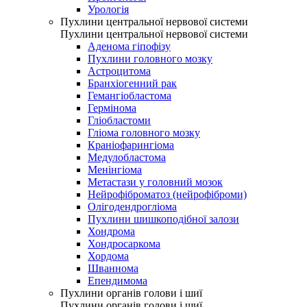
Урологія
Пухлини центральної нервової системи
Пухлини центральної нервової системи
Аденома гіпофізу
Пухлини головного мозку
Астроцитома
Бранхіогенний рак
Гемангіобластома
Гермінома
Гліобластоми
Гліома головного мозку
Краніофарингіома
Медулобластома
Менінгіома
Метастази у головний мозок
Нейрофіброматоз (нейрофіброми)
Олігодендрогліома
Пухлини шишкоподібної залози
Хондрома
Хондросаркома
Хордома
Шваннома
Епендимома
Пухлини органів голови і шиї
Пухлини органів голови і шиї