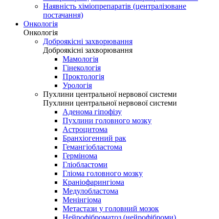
Наявність хіміопрепаратів (централізоване
постачання)
Онкологія
Онкологія
Доброякісні захворювання
Доброякісні захворювання
Мамологія
Гінекологія
Проктологія
Урологія
Пухлини центральної нервової системи
Пухлини центральної нервової системи
Аденома гіпофізу
Пухлини головного мозку
Астроцитома
Бранхіогенний рак
Гемангіобластома
Гермінома
Гліобластоми
Гліома головного мозку
Краніофарингіома
Медулобластома
Менінгіома
Метастази у головний мозок
Нейрофіброматоз (нейрофіброми)