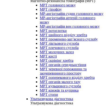
Магнітно-резонансна томографія (МРТ)
МРТ головного мозку
МРТ гіпофізу
МР-ангіографія судин головного мозку
МР-ангіографія артерій головного
мозку
МР-ангіографія вен головного мозку
МРТ ротоглотки
МРТ шийного відділу хребта
МРТ променево-зап’ясного суглобу
МРТ ліктьового суглоба
МРТ плечового суглоба
МРТ молочних залоз
МРТ кисті
МРТ скрінінг хребта
МРТ органів середньостіння
МРТ черевної порожнини та
заочеревинного простору
МРТ поперекового відділу хребта
МРТ органів малого тазу
МРТ кульшового суглоба
МРТ крижів та куприка
МРТ стопи
Ультразвукова діагностика
Ультразвукова діагностика