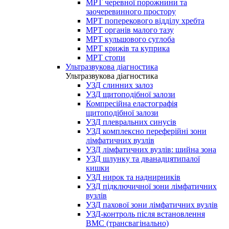
МРТ черевної порожнини та
заочеревинного простору
МРТ поперекового відділу хребта
МРТ органів малого тазу
МРТ кульшового суглоба
МРТ крижів та куприка
МРТ стопи
Ультразвукова діагностика
Ультразвукова діагностика
УЗД слинних залоз
УЗД щитоподібної залози
Компресійна еластографія
щитоподібної залози
УЗД плевральних синусів
УЗД комплексно переферійні зони
лімфатичних вузлів
УЗД лімфатичних вузлів: шийна зона
УЗД шлунку та дванадцятипалої
кишки
УЗД нирок та наднирників
УЗД підключичної зони лімфатичних
вузлів
УЗД пахової зони лімфатичних вузлів
УЗД-контроль після встановлення
ВМС (трансвагінально)