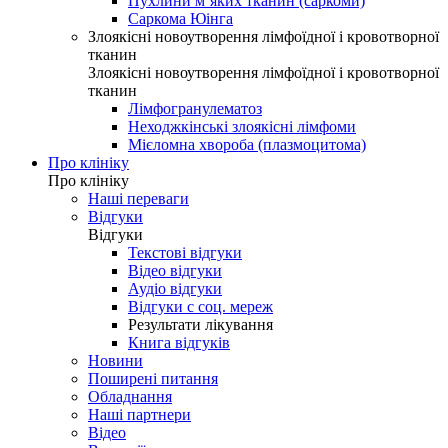
Пухлини м’яких тканин (саркоми)
Саркома Юінга
Злоякісні новоутворення лімфоїдної і кровотворної
тканин
Злоякісні новоутворення лімфоїдної і кровотворної
тканин
Лімфогранулематоз
Неходжкінські злоякісні лімфоми
Мієломна хвороба (плазмоцитома)
Про клініку
Про клініку
Наші переваги
Відгуки
Відгуки
Текстові відгуки
Відео відгуки
Аудіо відгуки
Відгуки с соц. мереж
Результати лікування
Книга відгуків
Новини
Поширені питання
Обладнання
Наші партнери
Відео