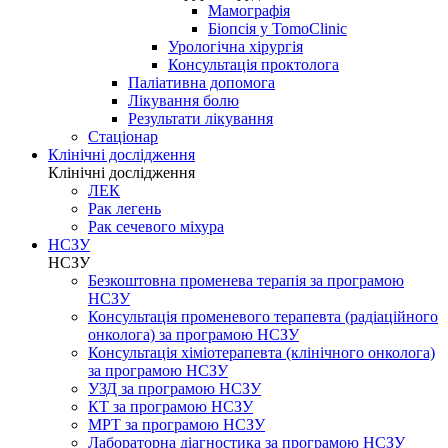
Мамографія
Біопсія у TomoClinic
Урологічна хірургія
Консультація проктолога
Паліативна допомога
Лікування болю
Результати лікування
Стаціонар
Клінічні дослідження
Клінічні дослідження
ЛЕК
Рак легень
Рак сечевого міхура
НСЗУ
НСЗУ
Безкоштовна променева терапія за програмою
НСЗУ
Консультація променевого терапевта (радіаційного
онколога) за програмою НСЗУ
Консультація хіміотерапевта (клінічного онколога)
за програмою НСЗУ
УЗД за програмою НСЗУ
КТ за програмою НСЗУ
МРТ за програмою НСЗУ
Лабораторна діагностика за програмою НСЗУ