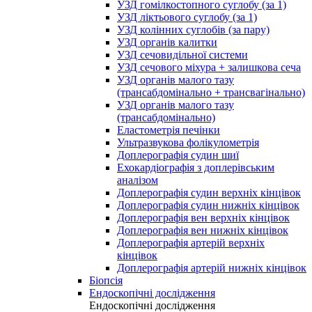
УЗД гомілкостопного суглобу (за 1)
УЗД ліктьового суглобу (за 1)
УЗД колінних суглобів (за пару)
УЗД органів калитки
УЗД сечовидільної системи
УЗД сечового міхура + залишкова сеча
УЗД органів малого тазу
(трансабдомінально + трансвагінально)
УЗД органів малого тазу
(трансабдомінально)
Еластометрія печінки
Ультразвукова фолікулометрія
Доплерографія судин шиї
Ехокардіографія з доплерівським
аналізом
Доплерографія судин верхніх кінцівок
Доплерографія судин нижніх кінцівок
Доплерографія вен верхніх кінцівок
Доплерографія вен нижніх кінцівок
Доплерографія артерій верхніх
кінцівок
Доплерографія артерій нижніх кінцівок
Біопсія
Ендоскопічні дослідження
Ендоскопічні дослідження