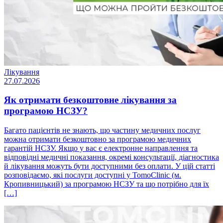
Лікування
27.07.2026
Як отримати безкоштовне лікування за
програмою НСЗУ?
Багато пацієнтів не знають, що частину медичних послуг
можна отримати безкоштовно за програмою медичних
гарантій НСЗУ. Якщо у вас є електронне направлення та
відповідні медичні показання, окремі консультації, діагностика
й лікування можуть бути доступними без оплати. У цій статті
розповідаємо, які послуги доступні у TomoClinic (м.
Кропивницький) за програмою НСЗУ та що потрібно для їх
[…]