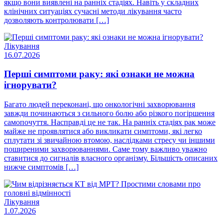
якщо вони виявлені на ранніх стадіях. Навіть у складних
клінічних ситуаціях сучасні методи лікування часто
дозволяють контролювати […]
Лікування
16.07.2026
Перші симптоми раку: які ознаки не можна
ігнорувати?
Багато людей переконані, що онкологічні захворювання
завжди починаються з сильного болю або різкого погіршення
самопочуття. Насправді це не так. На ранніх стадіях рак може
майже не проявлятися або викликати симптоми, які легко
сплутати зі звичайною втомою, наслідками стресу чи іншими
поширеними захворюваннями. Саме тому важливо уважно
ставитися до сигналів власного організму. Більшість описаних
нижче симптомів […]
Лікування
1.07.2026