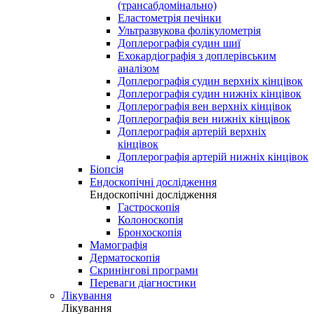
(трансабдомінально)
Еластометрія печінки
Ультразвукова фолікулометрія
Доплерографія судин шиї
Ехокардіографія з доплерівським
аналізом
Доплерографія судин верхніх кінцівок
Доплерографія судин нижніх кінцівок
Доплерографія вен верхніх кінцівок
Доплерографія вен нижніх кінцівок
Доплерографія артерій верхніх
кінцівок
Доплерографія артерій нижніх кінцівок
Біопсія
Ендоскопічні дослідження
Ендоскопічні дослідження
Гастроскопія
Колоноскопія
Бронхоскопія
Мамографія
Дерматоскопія
Скринінгові програми
Переваги діагностики
Лікування
Лікування