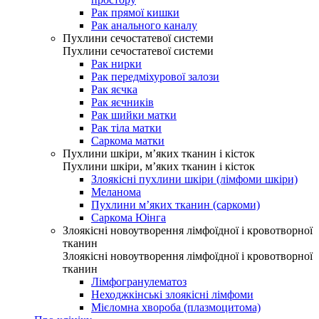
Рак прямої кишки
Рак анального каналу
Пухлини сечостатевої системи
Пухлини сечостатевої системи
Рак нирки
Рак передміхурової залози
Рак яєчка
Рак яєчників
Рак шийки матки
Рак тіла матки
Саркома матки
Пухлини шкіри, м’яких тканин і кісток
Пухлини шкіри, м’яких тканин і кісток
Злоякісні пухлини шкіри (лімфоми шкіри)
Меланома
Пухлини м’яких тканин (саркоми)
Саркома Юінга
Злоякісні новоутворення лімфоїдної і кровотворної
тканин
Злоякісні новоутворення лімфоїдної і кровотворної
тканин
Лімфогранулематоз
Неходжкінські злоякісні лімфоми
Мієломна хвороба (плазмоцитома)