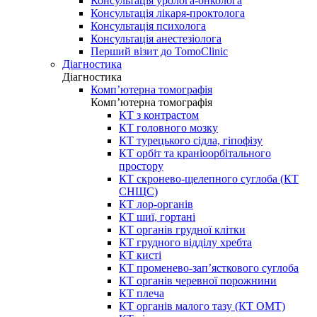
Консультація уролога-онколога
Консультація лікаря-проктолога
Консультація психолога
Консультація анестезіолога
Перший візит до TomoClinic
Діагностика
Діагностика
Комп’ютерна томографія
Комп’ютерна томографія
КТ з контрастом
КТ головного мозку
КТ турецького сідла, гіпофізу
КТ орбіт та краніоорбітального
простору
КТ скронево-щелепного суглоба (КТ
СНЩС)
КТ лор-органів
КТ шиї, гортані
КТ органів грудної клітки
КТ грудного відділу хребта
КТ кисті
КТ променево-зап’ясткового суглоба
КТ органів черевної порожнини
КТ плеча
КТ органів малого тазу (КТ ОМТ)