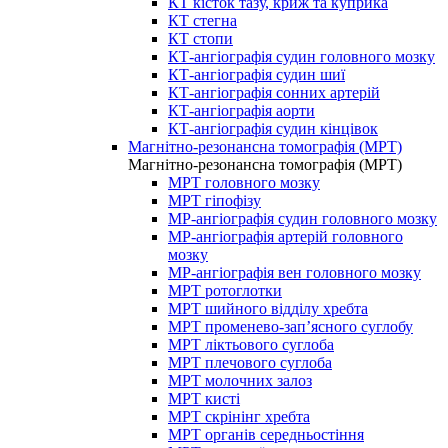
КТ кісток тазу, криж та куприка
КТ стегна
КТ стопи
КТ-ангіографія судин головного мозку
КТ-ангіографія судин шиї
КТ-ангіографія сонних артерій
КТ-ангіографія аорти
КТ-ангіографія судин кінцівок
Магнітно-резонансна томографія (МРТ)
Магнітно-резонансна томографія (МРТ)
МРТ головного мозку
МРТ гіпофізу
МР-ангіографія судин головного мозку
МР-ангіографія артерій головного
мозку
МР-ангіографія вен головного мозку
МРТ ротоглотки
МРТ шийного відділу хребта
МРТ променево-зап’ясного суглобу
МРТ ліктьового суглоба
МРТ плечового суглоба
МРТ молочних залоз
МРТ кисті
МРТ скрінінг хребта
МРТ органів середньостіння