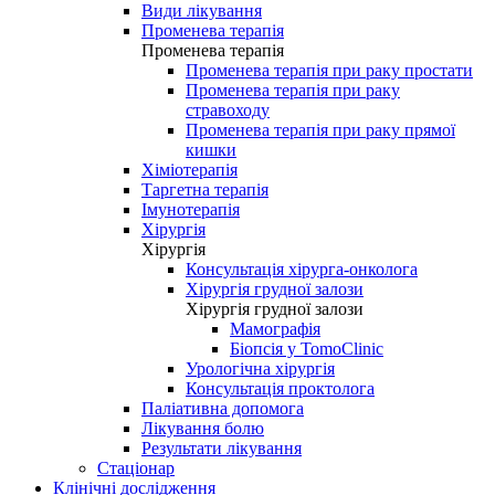
Види лікування
Променева терапія
Променева терапія
Променева терапія при раку простати
Променева терапія при раку
стравоходу
Променева терапія при раку прямої
кишки
Хіміотерапія
Таргетна терапія
Імунотерапія
Хірургія
Хірургія
Консультація хірурга-онколога
Хірургія грудної залози
Хірургія грудної залози
Мамографія
Біопсія у TomoClinic
Урологічна хірургія
Консультація проктолога
Паліативна допомога
Лікування болю
Результати лікування
Стаціонар
Клінічні дослідження