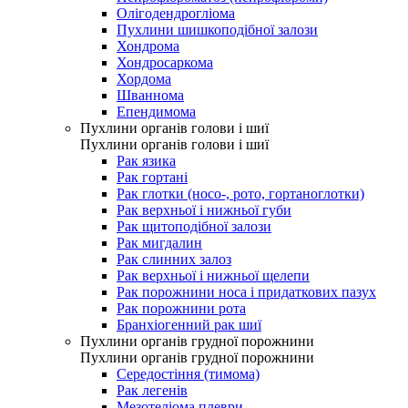
Олігодендрогліома
Пухлини шишкоподібної залози
Хондрома
Хондросаркома
Хордома
Шваннома
Епендимома
Пухлини органів голови і шиї
Пухлини органів голови і шиї
Рак язика
Рак гортані
Рак глотки (носо-, рото, гортаноглотки)
Рак верхньої і нижньої губи
Рак щитоподібної залози
Рак мигдалин
Рак слинних залоз
Рак верхньої і нижньої щелепи
Рак порожнини носа і придаткових пазух
Рак порожнини рота
Бранхіогенний рак шиї
Пухлини органів грудної порожнини
Пухлини органів грудної порожнини
Середостіння (тимома)
Рак легенів
Мезотеліома плеври