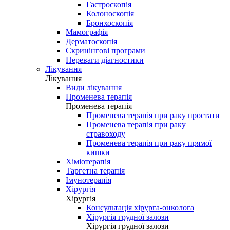
Гастроскопія
Колоноскопія
Бронхоскопія
Мамографія
Дерматоскопія
Скринінгові програми
Переваги діагностики
Лікування
Лікування
Види лікування
Променева терапія
Променева терапія
Променева терапія при раку простати
Променева терапія при раку
стравоходу
Променева терапія при раку прямої
кишки
Хіміотерапія
Таргетна терапія
Імунотерапія
Хірургія
Хірургія
Консультація хірурга-онколога
Хірургія грудної залози
Хірургія грудної залози