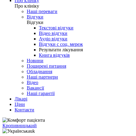
Про клініку
Про клініку
Наші переваги
Відгуки
Відгуки
Текстові відгуки
Відео відгуки
Аудіо відгуки
Відгуки с соц. мереж
Результати лікування
Книга відгуків
Новини
Поширені питання
Обладнання
Наші партнери
Відео
Вакансії
Наші гарантії
Лікарі
Ціни
Контакти
Кропивницький
uk