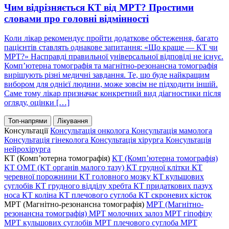
Чим відрізняється КТ від МРТ? Простими
словами про головні відмінності
Коли лікар рекомендує пройти додаткове обстеження, багато
пацієнтів ставлять однакове запитання: «Що краще — КТ чи
МРТ?» Насправді правильної універсальної відповіді не існує.
Комп’ютерна томографія та магнітно-резонансна томографія
вирішують різні медичні завдання. Те, що буде найкращим
вибором для однієї людини, може зовсім не підходити іншій.
Саме тому лікар призначає конкретний вид діагностики після
огляду, оцінки […]
Топ-напрями
Лікування
Консультації
Консультація онколога
Консультація мамолога
Консультація гінеколога
Консультація хірурга
Консультація
нейрохірурга
КТ (Комп’ютерна томографія)
КТ (Комп’ютерна томографія)
КТ ОМТ (КТ органів малого тазу)
КТ грудної клітки
КТ
черевної порожнини
КТ головного мозку
КТ кульшових
суглобів
КТ грудного відділу хребта
КТ придаткових пазух
носа
КТ коліна
КТ плечового суглоба
КТ скроневих кісток
МРТ (Магнітно-резонансна томографія)
МРТ (Магнітно-
резонансна томографія)
МРТ молочних залоз
МРТ гіпофізу
МРТ кульшових суглобів
МРТ плечового суглоба
МРТ