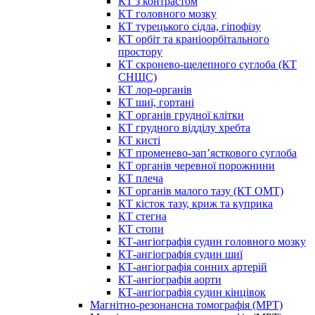
КТ з контрастом
КТ головного мозку
КТ турецького сідла, гіпофізу
КТ орбіт та краніоорбітального
простору
КТ скронево-щелепного суглоба (КТ
СНЩС)
КТ лор-органів
КТ шиї, гортані
КТ органів грудної клітки
КТ грудного відділу хребта
КТ кисті
КТ променево-зап’ясткового суглоба
КТ органів черевної порожнини
КТ плеча
КТ органів малого тазу (КТ ОМТ)
КТ кісток тазу, криж та куприка
КТ стегна
КТ стопи
КТ-ангіографія судин головного мозку
КТ-ангіографія судин шиї
КТ-ангіографія сонних артерій
КТ-ангіографія аорти
КТ-ангіографія судин кінцівок
Магнітно-резонансна томографія (МРТ)