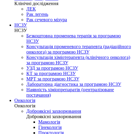
Клінічні дослідження
ЛЕК
Рак легень
Рак сечевого міхура
НСЗУ
НСЗУ
Безкоштовна променева терапія за програмою
НСЗУ
Консультація променевого терапевта (радіаційного
онколога) за програмою НСЗУ
Консультація хіміотерапевта (клінічного онколога)
за програмою НСЗУ
УЗД за програмою НСЗУ
КТ за програмою НСЗУ
МРТ за програмою НСЗУ
Лабораторна діагностика за програмою НСЗУ
Наявність хіміопрепаратів (централізоване
постачання)
Онкологія
Онкологія
Доброякісні захворювання
Доброякісні захворювання
Мамологія
Гінекологія
Проктологія