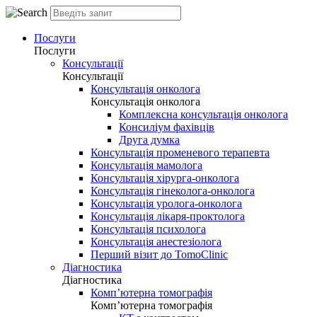
Послуги
Послуги
Консультації
Консультації
Консультація онколога
Консультація онколога
Комплексна консультація онколога
Консиліум фахівців
Друга думка
Консультація променевого терапевта
Консультація мамолога
Консультація хірурга-онколога
Консультація гінеколога-онколога
Консультація уролога-онколога
Консультація лікаря-проктолога
Консультація психолога
Консультація анестезіолога
Перший візит до TomoClinic
Діагностика
Діагностика
Комп’ютерна томографія
Комп’ютерна томографія