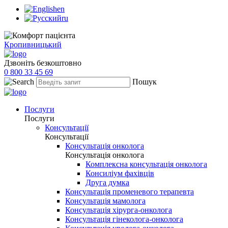
en
ru
Кропивницький
Дзвоніть безкоштовно
0 800 33 45 69
Пошук
Послуги
Послуги
Консультації
Консультації
Консультація онколога
Консультація онколога
Комплексна консультація онколога
Консиліум фахівців
Друга думка
Консультація променевого терапевта
Консультація мамолога
Консультація хірурга-онколога
Консультація гінеколога-онколога