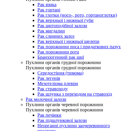
Рак язика
Рак гортані
Рак глотки (носо-, рото, гортаноглотки)
Рак верхньої і нижньої губи
Рак щитоподібної залози
Рак мигдалин
Рак слинних залоз
Рак верхньої і нижньої щелепи
Рак порожнини носа і придаткових пазух
Рак порожнини рота
Бранхіогенний рак шиї
Пухлини органів грудної порожнини
Пухлини органів грудної порожнини
Середостіння (тимома)
Рак легенів
Мезотеліома плеври
Рак стравоходу
Рак шлунка з переходом на стравохід
Рак молочної залози
Пухлини органів черевної порожнини
Пухлини органів черевної порожнини
Рак печінки
Рак підшлункової залози
Неорганні пухлини заочеревинного
простору