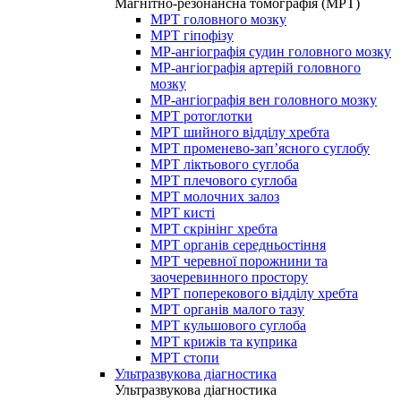
Магнітно-резонансна томографія (МРТ)
МРТ головного мозку
МРТ гіпофізу
МР-ангіографія судин головного мозку
МР-ангіографія артерій головного
мозку
МР-ангіографія вен головного мозку
МРТ ротоглотки
МРТ шийного відділу хребта
МРТ променево-зап’ясного суглобу
МРТ ліктьового суглоба
МРТ плечового суглоба
МРТ молочних залоз
МРТ кисті
МРТ скрінінг хребта
МРТ органів середньостіння
МРТ черевної порожнини та
заочеревинного простору
МРТ поперекового відділу хребта
МРТ органів малого тазу
МРТ кульшового суглоба
МРТ крижів та куприка
МРТ стопи
Ультразвукова діагностика
Ультразвукова діагностика