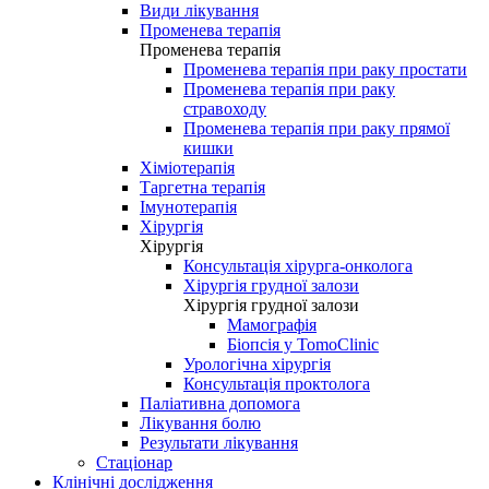
Види лікування
Променева терапія
Променева терапія
Променева терапія при раку простати
Променева терапія при раку
стравоходу
Променева терапія при раку прямої
кишки
Хіміотерапія
Таргетна терапія
Імунотерапія
Хірургія
Хірургія
Консультація хірурга-онколога
Хірургія грудної залози
Хірургія грудної залози
Мамографія
Біопсія у TomoClinic
Урологічна хірургія
Консультація проктолога
Паліативна допомога
Лікування болю
Результати лікування
Стаціонар
Клінічні дослідження