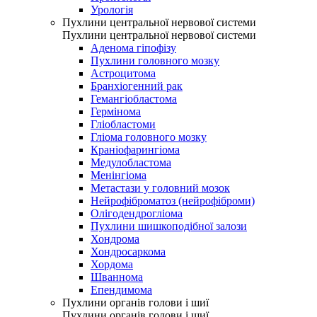
Урологія
Пухлини центральної нервової системи
Пухлини центральної нервової системи
Аденома гіпофізу
Пухлини головного мозку
Астроцитома
Бранхіогенний рак
Гемангіобластома
Гермінома
Гліобластоми
Гліома головного мозку
Краніофарингіома
Медулобластома
Менінгіома
Метастази у головний мозок
Нейрофіброматоз (нейрофіброми)
Олігодендрогліома
Пухлини шишкоподібної залози
Хондрома
Хондросаркома
Хордома
Шваннома
Епендимома
Пухлини органів голови і шиї
Пухлини органів голови і шиї