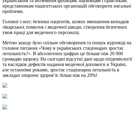
українським та іноземним фахівцям, науковцям і практикам,
представникам пацієнтських організацій обговорити нагальні
проблеми.
Головні з них: безпеки пацієнтів, шляхи зменшення випадків
лікарських помилок і медичної шкоди, створення безпечних
умов праці для медичного персоналу.
Метою заходу було спільне обговорення та пошук відповіді на
головне питання «Чому в українських стаціонарах зростає
летальність?». В абсолютних цифрах це більше ніж 20 000
громадян щороку. На сьогодні відсутні дані щодо епідеміології
та наслідків дефектів надання медичної допомоги в Україні,
але останніми роками, зростає стаціонарна летальність в
закладах охорони здоров’я: більш ніж на 20%!