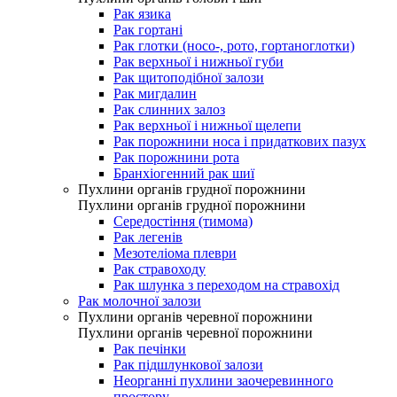
Рак язика
Рак гортані
Рак глотки (носо-, рото, гортаноглотки)
Рак верхньої і нижньої губи
Рак щитоподібної залози
Рак мигдалин
Рак слинних залоз
Рак верхньої і нижньої щелепи
Рак порожнини носа і придаткових пазух
Рак порожнини рота
Бранхіогенний рак шиї
Пухлини органів грудної порожнини
Пухлини органів грудної порожнини
Середостіння (тимома)
Рак легенів
Мезотеліома плеври
Рак стравоходу
Рак шлунка з переходом на стравохід
Рак молочної залози
Пухлини органів черевної порожнини
Пухлини органів черевної порожнини
Рак печінки
Рак підшлункової залози
Неорганні пухлини заочеревинного
простору