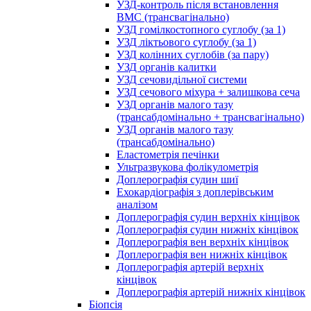
УЗД-контроль після встановлення
ВМС (трансвагінально)
УЗД гомілкостопного суглобу (за 1)
УЗД ліктьового суглобу (за 1)
УЗД колінних суглобів (за пару)
УЗД органів калитки
УЗД сечовидільної системи
УЗД сечового міхура + залишкова сеча
УЗД органів малого тазу
(трансабдомінально + трансвагінально)
УЗД органів малого тазу
(трансабдомінально)
Еластометрія печінки
Ультразвукова фолікулометрія
Доплерографія судин шиї
Ехокардіографія з доплерівським
аналізом
Доплерографія судин верхніх кінцівок
Доплерографія судин нижніх кінцівок
Доплерографія вен верхніх кінцівок
Доплерографія вен нижніх кінцівок
Доплерографія артерій верхніх
кінцівок
Доплерографія артерій нижніх кінцівок
Біопсія