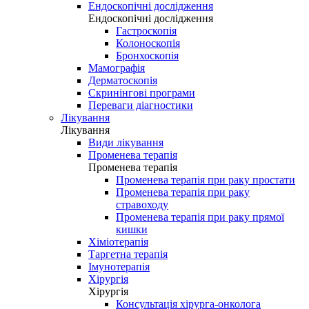
Ендоскопічні дослідження
Ендоскопічні дослідження
Гастроскопія
Колоноскопія
Бронхоскопія
Мамографія
Дерматоскопія
Скринінгові програми
Переваги діагностики
Лікування
Лікування
Види лікування
Променева терапія
Променева терапія
Променева терапія при раку простати
Променева терапія при раку
стравоходу
Променева терапія при раку прямої
кишки
Хіміотерапія
Таргетна терапія
Імунотерапія
Хірургія
Хірургія
Консультація хірурга-онколога