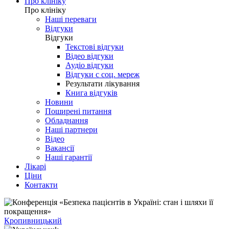
Про клініку
Про клініку
Наші переваги
Відгуки
Відгуки
Текстові відгуки
Відео відгуки
Аудіо відгуки
Відгуки с соц. мереж
Результати лікування
Книга відгуків
Новини
Поширені питання
Обладнання
Наші партнери
Відео
Вакансії
Наші гарантії
Лікарі
Ціни
Контакти
Кропивницький