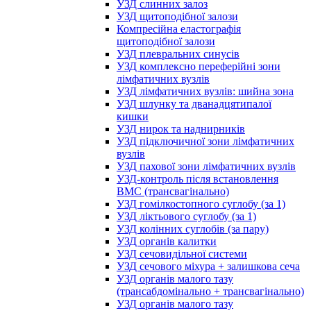
УЗД слинних залоз
УЗД щитоподібної залози
Компресійна еластографія
щитоподібної залози
УЗД плевральних синусів
УЗД комплексно переферійні зони
лімфатичних вузлів
УЗД лімфатичних вузлів: шийна зона
УЗД шлунку та дванадцятипалої
кишки
УЗД нирок та наднирників
УЗД підключичної зони лімфатичних
вузлів
УЗД пахової зони лімфатичних вузлів
УЗД-контроль після встановлення
ВМС (трансвагінально)
УЗД гомілкостопного суглобу (за 1)
УЗД ліктьового суглобу (за 1)
УЗД колінних суглобів (за пару)
УЗД органів калитки
УЗД сечовидільної системи
УЗД сечового міхура + залишкова сеча
УЗД органів малого тазу
(трансабдомінально + трансвагінально)
УЗД органів малого тазу