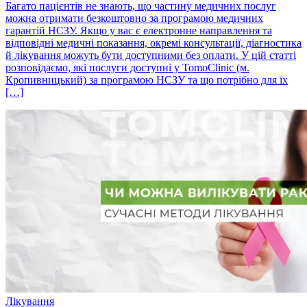
Багато пацієнтів не знають, що частину медичних послуг
можна отримати безкоштовно за програмою медичних
гарантій НСЗУ. Якщо у вас є електронне направлення та
відповідні медичні показання, окремі консультації, діагностика
й лікування можуть бути доступними без оплати. У цій статті
розповідаємо, які послуги доступні у TomoClinic (м.
Кропивницький) за програмою НСЗУ та що потрібно для їх
[…]
Лікування