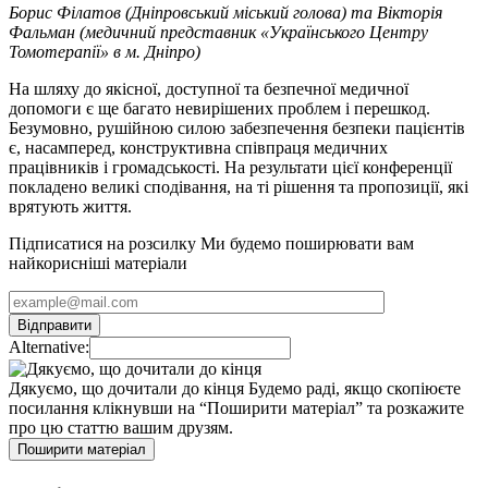
Борис Філатов (Дніпровський міський голова) та Вікторія
Фальман (медичний представник «Українського Центру
Томотерапії» в м. Дніпро)
На шляху до якісної, доступної та безпечної медичної
допомоги є ще багато невирішених проблем і перешкод.
Безумовно, рушійною силою забезпечення безпеки пацієнтів
є, насамперед, конструктивна співпраця медичних
працівників і громадськості. На результати цієї конференції
покладено великі сподівання, на ті рішення та пропозиції, які
врятують життя.
Підписатися на розсилку
Ми будемо поширювати вам
найкорисніші матеріали
Alternative:
Дякуємо, що дочитали до кінця
Будемо раді, якщо скопіюєте
посилання клікнувши на “Поширити матеріал” та розкажите
про цю статтю вашим друзям.
Поширити матеріал