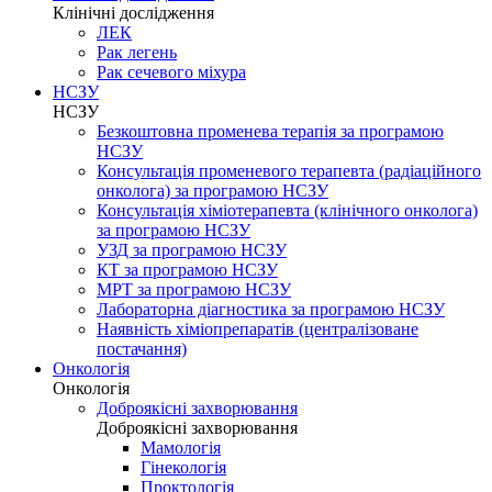
Клінічні дослідження
ЛЕК
Рак легень
Рак сечевого міхура
НСЗУ
НСЗУ
Безкоштовна променева терапія за програмою
НСЗУ
Консультація променевого терапевта (радіаційного
онколога) за програмою НСЗУ
Консультація хіміотерапевта (клінічного онколога)
за програмою НСЗУ
УЗД за програмою НСЗУ
КТ за програмою НСЗУ
МРТ за програмою НСЗУ
Лабораторна діагностика за програмою НСЗУ
Наявність хіміопрепаратів (централізоване
постачання)
Онкологія
Онкологія
Доброякісні захворювання
Доброякісні захворювання
Мамологія
Гінекологія
Проктологія