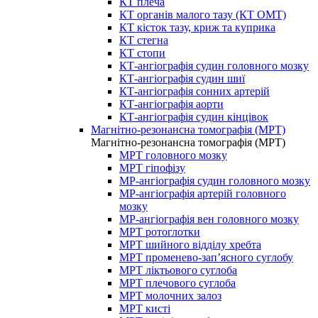
КТ плеча
КТ органів малого тазу (КТ ОМТ)
КТ кісток тазу, криж та куприка
КТ стегна
КТ стопи
КТ-ангіографія судин головного мозку
КТ-ангіографія судин шиї
КТ-ангіографія сонних артерій
КТ-ангіографія аорти
КТ-ангіографія судин кінцівок
Магнітно-резонансна томографія (МРТ)
Магнітно-резонансна томографія (МРТ)
МРТ головного мозку
МРТ гіпофізу
МР-ангіографія судин головного мозку
МР-ангіографія артерій головного
мозку
МР-ангіографія вен головного мозку
МРТ ротоглотки
МРТ шийного відділу хребта
МРТ променево-зап’ясного суглобу
МРТ ліктьового суглоба
МРТ плечового суглоба
МРТ молочних залоз
МРТ кисті