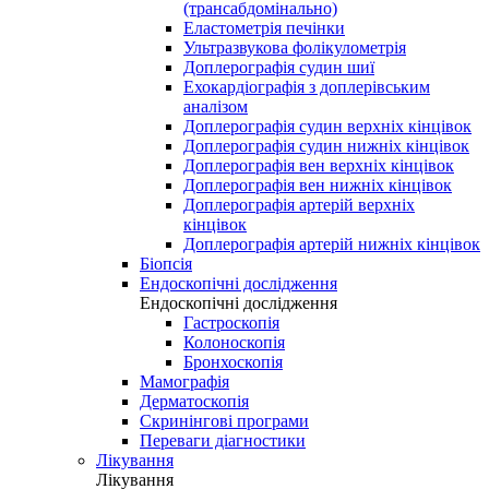
(трансабдомінально)
Еластометрія печінки
Ультразвукова фолікулометрія
Доплерографія судин шиї
Ехокардіографія з доплерівським
аналізом
Доплерографія судин верхніх кінцівок
Доплерографія судин нижніх кінцівок
Доплерографія вен верхніх кінцівок
Доплерографія вен нижніх кінцівок
Доплерографія артерій верхніх
кінцівок
Доплерографія артерій нижніх кінцівок
Біопсія
Ендоскопічні дослідження
Ендоскопічні дослідження
Гастроскопія
Колоноскопія
Бронхоскопія
Мамографія
Дерматоскопія
Скринінгові програми
Переваги діагностики
Лікування
Лікування