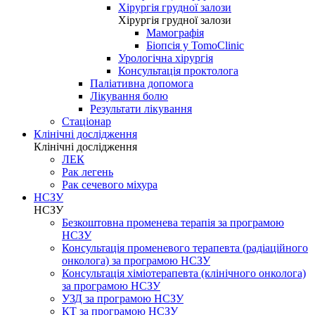
Хірургія грудної залози
Хірургія грудної залози
Мамографія
Біопсія у TomoClinic
Урологічна хірургія
Консультація проктолога
Паліативна допомога
Лікування болю
Результати лікування
Стаціонар
Клінічні дослідження
Клінічні дослідження
ЛЕК
Рак легень
Рак сечевого міхура
НСЗУ
НСЗУ
Безкоштовна променева терапія за програмою
НСЗУ
Консультація променевого терапевта (радіаційного
онколога) за програмою НСЗУ
Консультація хіміотерапевта (клінічного онколога)
за програмою НСЗУ
УЗД за програмою НСЗУ
КТ за програмою НСЗУ