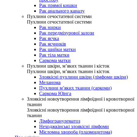
Рак прямої кишки
Рак анального каналу
Пухлини сечостатевої системи
Пухлини сечостатевої системи
Рак нирки
Рак передміхурової залози
Рак яєчка
Рак яєчників
Рак шийки матки
Рак тіла матки
Саркома матки
Пухлини шкіри, м’яких тканин і кісток
Пухлини шкіри, м’яких тканин і кісток
Злоякісні пухлини шкіри (лімфоми шкіри)
Меланома
Пухлини м’яких тканин (саркоми)
Саркома Юінга
Злоякісні новоутворення лімфоїдної і кровотворної
тканин
Злоякісні новоутворення лімфоїдної і кровотворної
тканин
Лімфогранулематоз
Неходжкінські злоякісні лімфоми
Мієломна хвороба (плазмоцитома)