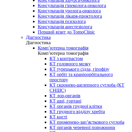
Консультація хірурга-онколога
Консультація гінеколога-онколога
Консультація уролога-онколога
Консультація лікаря-проктолога
Консультація психолога
Консультація анестезіолога
Перший візит до TomoClinic
Діагностика
Діагностика
Комп’ютерна томографія
Комп’ютерна томографія
КТ з контрастом
КТ головного мозку
КТ турецького сідла, гіпофізу
КТ орбіт та краніоорбітального
простору
КТ скронево-щелепного суглоба (КТ
СНЩС)
КТ лор-органів
КТ шиї, гортані
КТ органів грудної клітки
КТ грудного відділу хребта
КТ кисті
КТ променево-зап’ясткового суглоба
КТ органів черевної порожнини