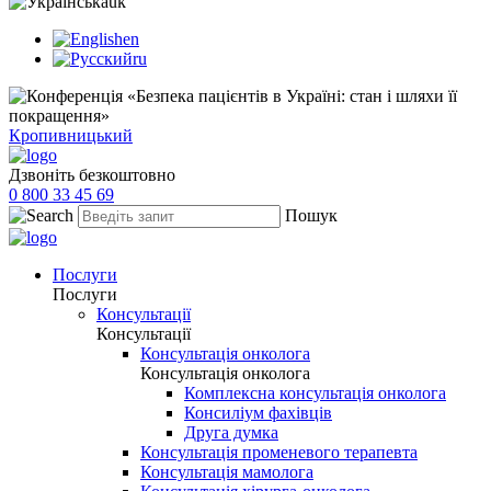
uk
en
ru
Кропивницький
Дзвоніть безкоштовно
0 800 33 45 69
Пошук
Послуги
Послуги
Консультації
Консультації
Консультація онколога
Консультація онколога
Комплексна консультація онколога
Консиліум фахівців
Друга думка
Консультація променевого терапевта
Консультація мамолога