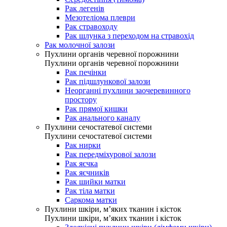
Рак легенів
Мезотеліома плеври
Рак стравоходу
Рак шлунка з переходом на стравохід
Рак молочної залози
Пухлини органів черевної порожнини
Пухлини органів черевної порожнини
Рак печінки
Рак підшлункової залози
Неорганні пухлини заочеревинного
простору
Рак прямої кишки
Рак анального каналу
Пухлини сечостатевої системи
Пухлини сечостатевої системи
Рак нирки
Рак передміхурової залози
Рак яєчка
Рак яєчників
Рак шийки матки
Рак тіла матки
Саркома матки
Пухлини шкіри, м’яких тканин і кісток
Пухлини шкіри, м’яких тканин і кісток