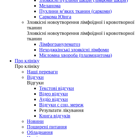
Злоякісні пухлини шкіри (лімфоми шкіри)
Меланома
Пухлини м’яких тканин (саркоми)
Саркома Юінга
Злоякісні новоутворення лімфоїдної і кровотворної
тканин
Злоякісні новоутворення лімфоїдної і кровотворної
тканин
Лімфогранулематоз
Неходжкінські злоякісні лімфоми
Мієломна хвороба (плазмоцитома)
Про клініку
Про клініку
Наші переваги
Відгуки
Відгуки
Текстові відгуки
Відео відгуки
Аудіо відгуки
Відгуки с соц. мереж
Результати лікування
Книга відгуків
Новини
Поширені питання
Обладнання