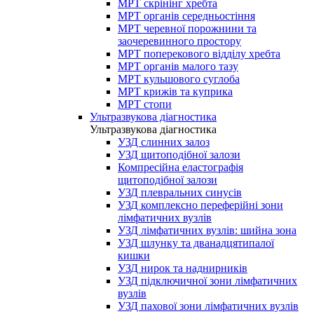
МРТ скрінінг хребта
МРТ органів середньостіння
МРТ черевної порожнини та
заочеревинного простору
МРТ поперекового відділу хребта
МРТ органів малого тазу
МРТ кульшового суглоба
МРТ крижів та куприка
МРТ стопи
Ультразвукова діагностика
Ультразвукова діагностика
УЗД слинних залоз
УЗД щитоподібної залози
Компресійна еластографія
щитоподібної залози
УЗД плевральних синусів
УЗД комплексно переферійні зони
лімфатичних вузлів
УЗД лімфатичних вузлів: шийна зона
УЗД шлунку та дванадцятипалої
кишки
УЗД нирок та наднирників
УЗД підключичної зони лімфатичних
вузлів
УЗД пахової зони лімфатичних вузлів