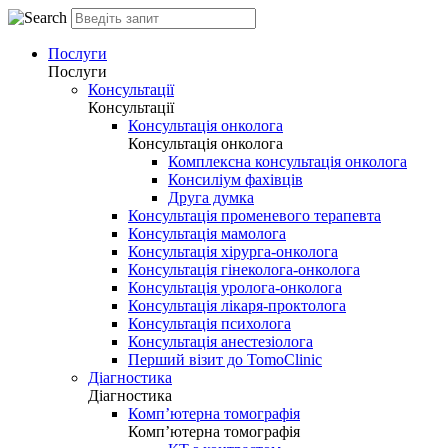
Послуги
Послуги
Консультації
Консультації
Консультація онколога
Консультація онколога
Комплексна консультація онколога
Консиліум фахівців
Друга думка
Консультація променевого терапевта
Консультація мамолога
Консультація хірурга-онколога
Консультація гінеколога-онколога
Консультація уролога-онколога
Консультація лікаря-проктолога
Консультація психолога
Консультація анестезіолога
Перший візит до TomoClinic
Діагностика
Діагностика
Комп’ютерна томографія
Комп’ютерна томографія