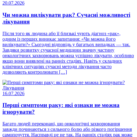
20.07.2026
Чи можна вилікувати рак? Сучасні можливості
лікування
Після того як людина або її близькі чують діагноз «рак»,
одним із перших виникає запитання: «Чи можна його
вилікувати?» Сьогодні відповідь у багатьох випадках — так.
Завдяки розвитку сучасної медицини значну частину
онкологічних захворювань можна успішно лікувати, особливо
якщо вони виявлені на ранніх стадіях. Навіть у складних
клінічних ситуаціях сучасні методи лікування часто
дозволяють контролювати […]
Лікування
16.07.2026
Перші симптоми раку: які ознаки не можна
ігнорувати?
Багато людей переконані, що онкологічні захворювання
завжди починаються з сильного болю або різкого погіршення
самопочуття. Насправді це не так. На ранніх стадіях рак може