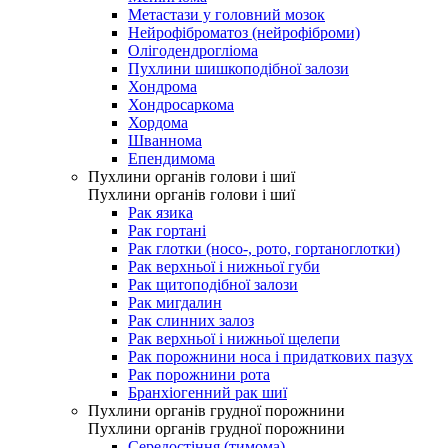
Метастази у головний мозок
Нейрофіброматоз (нейрофіброми)
Олігодендрогліома
Пухлини шишкоподібної залози
Хондрома
Хондросаркома
Хордома
Шваннома
Епендимома
Пухлини органів голови і шиї
Пухлини органів голови і шиї
Рак язика
Рак гортані
Рак глотки (носо-, рото, гортаноглотки)
Рак верхньої і нижньої губи
Рак щитоподібної залози
Рак мигдалин
Рак слинних залоз
Рак верхньої і нижньої щелепи
Рак порожнини носа і придаткових пазух
Рак порожнини рота
Бранхіогенний рак шиї
Пухлини органів грудної порожнини
Пухлини органів грудної порожнини
Середостіння (тимома)