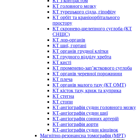
КТ з контрастом
КТ головного мозку
КТ турецького сідла, гіпофізу
КТ орбіт та краніоорбітального
простору
КТ скронево-щелепного суглоба (КТ
СНЩС)
КТ лор-органів
КТ шиї, гортані
КТ органів грудної клітки
КТ грудного відділу хребта
КТ кисті
КТ променево-зап’ясткового суглоба
КТ органів черевної порожнини
КТ плеча
КТ органів малого тазу (КТ ОМТ)
КТ кісток тазу, криж та куприка
КТ стегна
КТ стопи
КТ-ангіографія судин головного мозку
КТ-ангіографія судин шиї
КТ-ангіографія сонних артерій
КТ-ангіографія аорти
КТ-ангіографія судин кінцівок
Магнітно-резонансна томографія (МРТ)