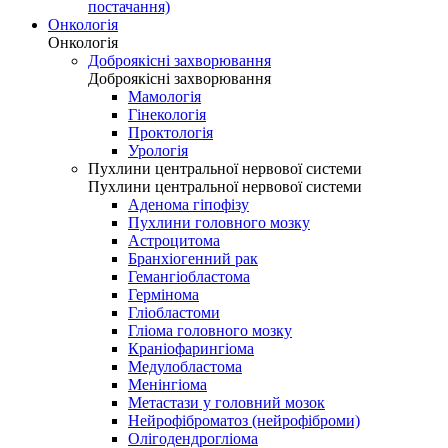
постачання)
Онкологія
Онкологія
Доброякісні захворювання
Доброякісні захворювання
Мамологія
Гінекологія
Проктологія
Урологія
Пухлини центральної нервової системи
Пухлини центральної нервової системи
Аденома гіпофізу
Пухлини головного мозку
Астроцитома
Бранхіогенний рак
Гемангіобластома
Гермінома
Гліобластоми
Гліома головного мозку
Краніофарингіома
Медулобластома
Менінгіома
Метастази у головний мозок
Нейрофіброматоз (нейрофіброми)
Олігодендрогліома