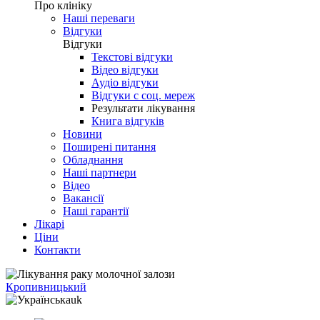
Про клініку
Наші переваги
Відгуки
Відгуки
Текстові відгуки
Відео відгуки
Аудіо відгуки
Відгуки с соц. мереж
Результати лікування
Книга відгуків
Новини
Поширені питання
Обладнання
Наші партнери
Відео
Вакансії
Наші гарантії
Лікарі
Ціни
Контакти
Кропивницький
uk