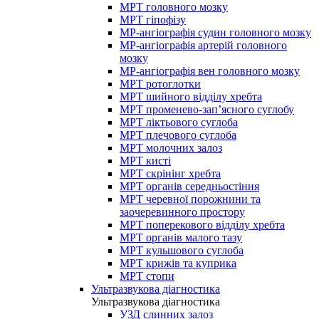
МРТ головного мозку
МРТ гіпофізу
МР-ангіографія судин головного мозку
МР-ангіографія артерій головного
мозку
МР-ангіографія вен головного мозку
МРТ ротоглотки
МРТ шийного відділу хребта
МРТ променево-зап’ясного суглобу
МРТ ліктьового суглоба
МРТ плечового суглоба
МРТ молочних залоз
МРТ кисті
МРТ скрінінг хребта
МРТ органів середньостіння
МРТ черевної порожнини та
заочеревинного простору
МРТ поперекового відділу хребта
МРТ органів малого тазу
МРТ кульшового суглоба
МРТ крижів та куприка
МРТ стопи
Ультразвукова діагностика
Ультразвукова діагностика
УЗД слинних залоз