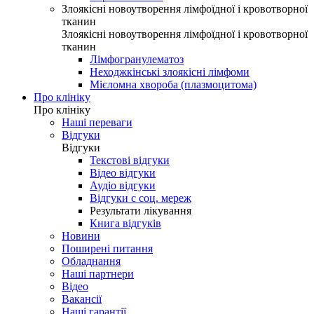
Злоякісні новоутворення лімфоїдної і кровотворної
тканин
Злоякісні новоутворення лімфоїдної і кровотворної
тканин
Лімфогранулематоз
Неходжкінські злоякісні лімфоми
Мієломна хвороба (плазмоцитома)
Про клініку
Про клініку
Наші переваги
Відгуки
Відгуки
Текстові відгуки
Відео відгуки
Аудіо відгуки
Відгуки с соц. мереж
Результати лікування
Книга відгуків
Новини
Поширені питання
Обладнання
Наші партнери
Відео
Вакансії
Наші гарантії