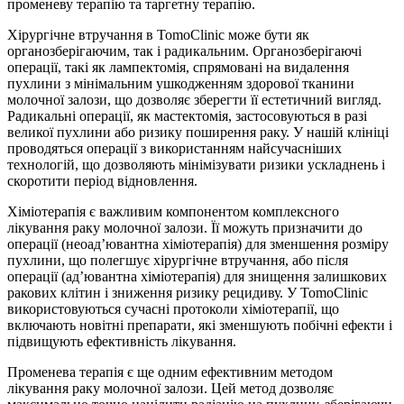
променеву терапію та таргетну терапію.
Хірургічне втручання в TomoClinic може бути як
органозберігаючим, так і радикальним. Органозберігаючі
операції, такі як лампектомія, спрямовані на видалення
пухлини з мінімальним ушкодженням здорової тканини
молочної залози, що дозволяє зберегти її естетичний вигляд.
Радикальні операції, як мастектомія, застосовуються в разі
великої пухлини або ризику поширення раку. У нашій клініці
проводяться операції з використанням найсучасніших
технологій, що дозволяють мінімізувати ризики ускладнень і
скоротити період відновлення.
Хіміотерапія є важливим компонентом комплексного
лікування раку молочної залози. Її можуть призначити до
операції (неоад’ювантна хіміотерапія) для зменшення розміру
пухлини, що полегшує хірургічне втручання, або після
операції (ад’ювантна хіміотерапія) для знищення залишкових
ракових клітин і зниження ризику рецидиву. У TomoClinic
використовуються сучасні протоколи хіміотерапії, що
включають новітні препарати, які зменшують побічні ефекти і
підвищують ефективність лікування.
Променева терапія є ще одним ефективним методом
лікування раку молочної залози. Цей метод дозволяє