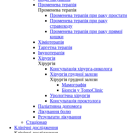
Променева терапія
Променева терапія
Променева терапія при раку простати
Променева терапія при раку
стравоходу
Променева терапія при раку прямої
кишки
Хіміотерапія
Таргетна терапія
Імунотерапія
Хірургія
Хірургія
Консультація хірурга-онколога
Хірургія грудної залози
Хірургія грудної залози
Мамографія
Біопсія у TomoClinic
Урологічна хірургія
Консультація проктолога
Паліативна допомога
Лікування болю
Результати лікування
Стаціонар
Клінічні дослідження
Клінічні дослідження