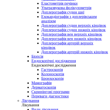
Еластометрія печінки
Ультразвукова фолікулометрія
Доплерографія судин шиї
Ехокардіографія з доплерівським
аналізом
Доплерографія судин верхніх кінцівок
Доплерографія судин нижніх кінцівок
Доплерографія вен верхніх кінцівок
Доплерографія вен нижніх кінцівок
Доплерографія артерій верхніх
кінцівок
Доплерографія артерій нижніх кінцівок
Біопсія
Ендоскопічні дослідження
Ендоскопічні дослідження
Гастроскопія
Колоноскопія
Бронхоскопія
Мамографія
Дерматоскопія
Скринінгові програми
Переваги діагностики
Лікування
Лікування
Види лікування