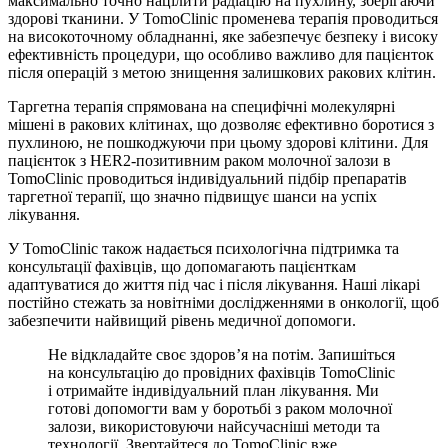
максимально точно націлити радіацію на пухлину, зберігаючи
здорові тканини. У TomoClinic променева терапія проводиться
на високоточному обладнанні, яке забезпечує безпеку і високу
ефективність процедури, що особливо важливо для пацієнток
після операцій з метою знищення залишкових ракових клітин.
Таргетна терапія спрямована на специфічні молекулярні
мішені в ракових клітинах, що дозволяє ефективно боротися з
пухлиною, не пошкоджуючи при цьому здорові клітини. Для
пацієнток з HER2-позитивним раком молочної залози в
TomoClinic проводиться індивідуальний підбір препаратів
таргетної терапії, що значно підвищує шанси на успіх
лікування.
У TomoClinic також надається психологічна підтримка та
консультації фахівців, що допомагають пацієнткам
адаптуватися до життя під час і після лікування. Наші лікарі
постійно стежать за новітніми дослідженнями в онкології, щоб
забезпечити найвищий рівень медичної допомоги.
Не відкладайте своє здоров’я на потім. Запишіться
на консультацію до провідних фахівців TomoClinic
і отримайте індивідуальний план лікування. Ми
готові допомогти вам у боротьбі з раком молочної
залози, використовуючи найсучасніші методи та
технології. Звертайтеся до TomoClinic вже