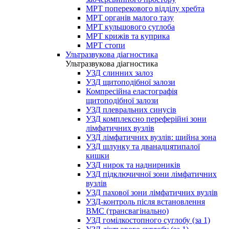
МРТ поперекового відділу хребта
МРТ органів малого тазу
МРТ кульшового суглоба
МРТ крижів та куприка
МРТ стопи
Ультразвукова діагностика
Ультразвукова діагностика
УЗД слинних залоз
УЗД щитоподібної залози
Компресійна еластографія
щитоподібної залози
УЗД плевральних синусів
УЗД комплексно переферійні зони
лімфатичних вузлів
УЗД лімфатичних вузлів: шийна зона
УЗД шлунку та дванадцятипалої
кишки
УЗД нирок та наднирників
УЗД підключичної зони лімфатичних
вузлів
УЗД пахової зони лімфатичних вузлів
УЗД-контроль після встановлення
ВМС (трансвагінально)
УЗД гомілкостопного суглобу (за 1)