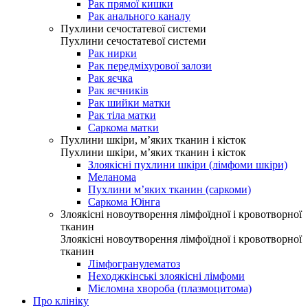
Рак прямої кишки
Рак анального каналу
Пухлини сечостатевої системи
Пухлини сечостатевої системи
Рак нирки
Рак передміхурової залози
Рак яєчка
Рак яєчників
Рак шийки матки
Рак тіла матки
Саркома матки
Пухлини шкіри, м’яких тканин і кісток
Пухлини шкіри, м’яких тканин і кісток
Злоякісні пухлини шкіри (лімфоми шкіри)
Меланома
Пухлини м’яких тканин (саркоми)
Саркома Юінга
Злоякісні новоутворення лімфоїдної і кровотворної
тканин
Злоякісні новоутворення лімфоїдної і кровотворної
тканин
Лімфогранулематоз
Неходжкінські злоякісні лімфоми
Мієломна хвороба (плазмоцитома)
Про клініку