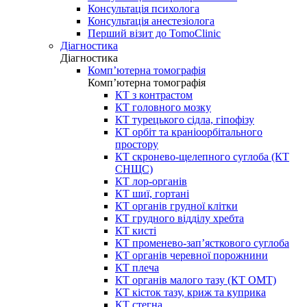
Консультація психолога
Консультація анестезіолога
Перший візит до TomoClinic
Діагностика
Діагностика
Комп’ютерна томографія
Комп’ютерна томографія
КТ з контрастом
КТ головного мозку
КТ турецького сідла, гіпофізу
КТ орбіт та краніоорбітального
простору
КТ скронево-щелепного суглоба (КТ
СНЩС)
КТ лор-органів
КТ шиї, гортані
КТ органів грудної клітки
КТ грудного відділу хребта
КТ кисті
КТ променево-зап’ясткового суглоба
КТ органів черевної порожнини
КТ плеча
КТ органів малого тазу (КТ ОМТ)
КТ кісток тазу, криж та куприка
КТ стегна