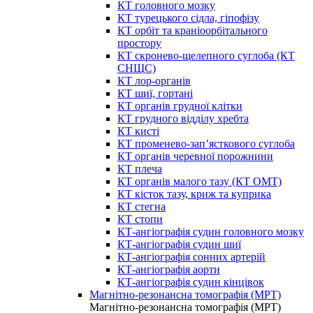
КТ головного мозку
КТ турецького сідла, гіпофізу
КТ орбіт та краніоорбітального
простору
КТ скронево-щелепного суглоба (КТ
СНЩС)
КТ лор-органів
КТ шиї, гортані
КТ органів грудної клітки
КТ грудного відділу хребта
КТ кисті
КТ променево-зап’ясткового суглоба
КТ органів черевної порожнини
КТ плеча
КТ органів малого тазу (КТ ОМТ)
КТ кісток тазу, криж та куприка
КТ стегна
КТ стопи
КТ-ангіографія судин головного мозку
КТ-ангіографія судин шиї
КТ-ангіографія сонних артерій
КТ-ангіографія аорти
КТ-ангіографія судин кінцівок
Магнітно-резонансна томографія (МРТ)
Магнітно-резонансна томографія (МРТ)