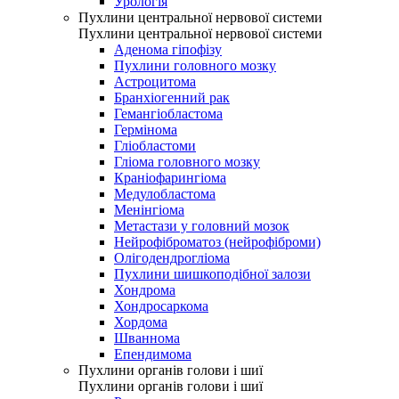
Урологія
Пухлини центральної нервової системи
Пухлини центральної нервової системи
Аденома гіпофізу
Пухлини головного мозку
Астроцитома
Бранхіогенний рак
Гемангіобластома
Гермінома
Гліобластоми
Гліома головного мозку
Краніофарингіома
Медулобластома
Менінгіома
Метастази у головний мозок
Нейрофіброматоз (нейрофіброми)
Олігодендрогліома
Пухлини шишкоподібної залози
Хондрома
Хондросаркома
Хордома
Шваннома
Епендимома
Пухлини органів голови і шиї
Пухлини органів голови і шиї