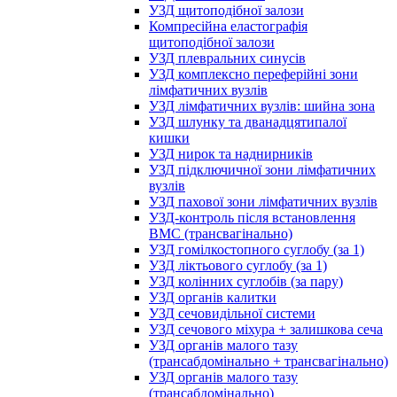
УЗД щитоподібної залози
Компресійна еластографія
щитоподібної залози
УЗД плевральних синусів
УЗД комплексно переферійні зони
лімфатичних вузлів
УЗД лімфатичних вузлів: шийна зона
УЗД шлунку та дванадцятипалої
кишки
УЗД нирок та наднирників
УЗД підключичної зони лімфатичних
вузлів
УЗД пахової зони лімфатичних вузлів
УЗД-контроль після встановлення
ВМС (трансвагінально)
УЗД гомілкостопного суглобу (за 1)
УЗД ліктьового суглобу (за 1)
УЗД колінних суглобів (за пару)
УЗД органів калитки
УЗД сечовидільної системи
УЗД сечового міхура + залишкова сеча
УЗД органів малого тазу
(трансабдомінально + трансвагінально)
УЗД органів малого тазу
(трансабдомінально)