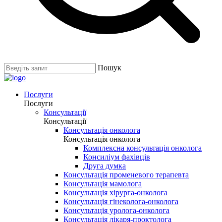
Пошук
Послуги
Послуги
Консультації
Консультації
Консультація онколога
Консультація онколога
Комплексна консультація онколога
Консиліум фахівців
Друга думка
Консультація променевого терапевта
Консультація мамолога
Консультація хірурга-онколога
Консультація гінеколога-онколога
Консультація уролога-онколога
Консультація лікаря-проктолога