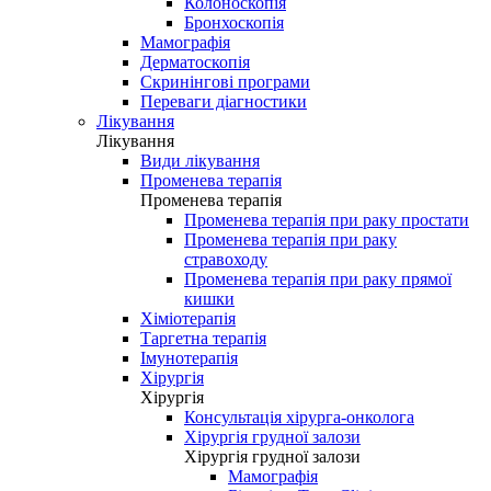
Колоноскопія
Бронхоскопія
Мамографія
Дерматоскопія
Скринінгові програми
Переваги діагностики
Лікування
Лікування
Види лікування
Променева терапія
Променева терапія
Променева терапія при раку простати
Променева терапія при раку
стравоходу
Променева терапія при раку прямої
кишки
Хіміотерапія
Таргетна терапія
Імунотерапія
Хірургія
Хірургія
Консультація хірурга-онколога
Хірургія грудної залози
Хірургія грудної залози
Мамографія