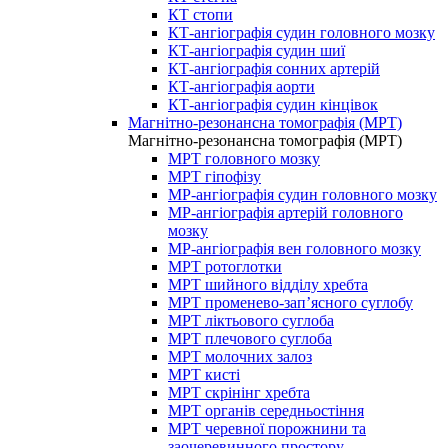
КТ стопи
КТ-ангіографія судин головного мозку
КТ-ангіографія судин шиї
КТ-ангіографія сонних артерій
КТ-ангіографія аорти
КТ-ангіографія судин кінцівок
Магнітно-резонансна томографія (МРТ)
Магнітно-резонансна томографія (МРТ)
МРТ головного мозку
МРТ гіпофізу
МР-ангіографія судин головного мозку
МР-ангіографія артерій головного
мозку
МР-ангіографія вен головного мозку
МРТ ротоглотки
МРТ шийного відділу хребта
МРТ променево-зап’ясного суглобу
МРТ ліктьового суглоба
МРТ плечового суглоба
МРТ молочних залоз
МРТ кисті
МРТ скрінінг хребта
МРТ органів середньостіння
МРТ черевної порожнини та
заочеревинного простору