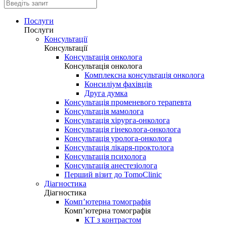
Послуги
Послуги
Консультації
Консультації
Консультація онколога
Консультація онколога
Комплексна консультація онколога
Консиліум фахівців
Друга думка
Консультація променевого терапевта
Консультація мамолога
Консультація хірурга-онколога
Консультація гінеколога-онколога
Консультація уролога-онколога
Консультація лікаря-проктолога
Консультація психолога
Консультація анестезіолога
Перший візит до TomoClinic
Діагностика
Діагностика
Комп’ютерна томографія
Комп’ютерна томографія
КТ з контрастом