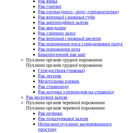
Рак язика
Рак гортані
Рак глотки (носо-, рото, гортаноглотки)
Рак верхньої і нижньої губи
Рак щитоподібної залози
Рак мигдалин
Рак слинних залоз
Рак верхньої і нижньої щелепи
Рак порожнини носа і придаткових пазух
Рак порожнини рота
Бранхіогенний рак шиї
Пухлини органів грудної порожнини
Пухлини органів грудної порожнини
Середостіння (тимома)
Рак легенів
Мезотеліома плеври
Рак стравоходу
Рак шлунка з переходом на стравохід
Рак молочної залози
Пухлини органів черевної порожнини
Пухлини органів черевної порожнини
Рак печінки
Рак підшлункової залози
Неорганні пухлини заочеревинного
простору