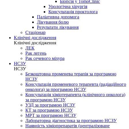
Біопсія у TomoClinic
Урологічна хірургія
Консультація проктолога
Паліативна допомога
Лікування болю
Результати лікування
Стаціонар
Клінічні дослідження
Клінічні дослідження
ЛЕК
Рак легень
Рак сечевого міхура
НСЗУ
НСЗУ
Безкоштовна променева терапія за програмою
НСЗУ
Консультація променевого терапевта (радіаційного
онколога) за програмою НСЗУ
Консультація хіміотерапевта (клінічного онколога)
за програмою НСЗУ
УЗД за програмою НСЗУ
КТ за програмою НСЗУ
МРТ за програмою НСЗУ
Лабораторна діагностика за програмою НСЗУ
Наявність хіміопрепаратів (централізоване