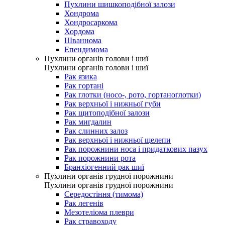
Пухлини шишкоподібної залози
Хондрома
Хондросаркома
Хордома
Шваннома
Епендимома
Пухлини органів голови і шиї
Пухлини органів голови і шиї
Рак язика
Рак гортані
Рак глотки (носо-, рото, гортаноглотки)
Рак верхньої і нижньої губи
Рак щитоподібної залози
Рак мигдалин
Рак слинних залоз
Рак верхньої і нижньої щелепи
Рак порожнини носа і придаткових пазух
Рак порожнини рота
Бранхіогенний рак шиї
Пухлини органів грудної порожнини
Пухлини органів грудної порожнини
Середостіння (тимома)
Рак легенів
Мезотеліома плеври
Рак стравоходу