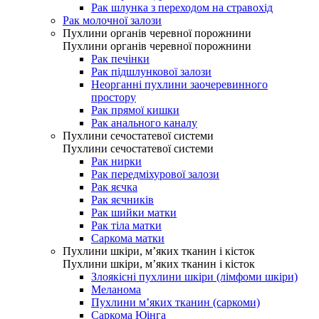
Рак шлунка з переходом на стравохід
Рак молочної залози
Пухлини органів черевної порожнини
Пухлини органів черевної порожнини
Рак печінки
Рак підшлункової залози
Неорганні пухлини заочеревинного
простору
Рак прямої кишки
Рак анального каналу
Пухлини сечостатевої системи
Пухлини сечостатевої системи
Рак нирки
Рак передміхурової залози
Рак яєчка
Рак яєчників
Рак шийки матки
Рак тіла матки
Саркома матки
Пухлини шкіри, м’яких тканин і кісток
Пухлини шкіри, м’яких тканин і кісток
Злоякісні пухлини шкіри (лімфоми шкіри)
Меланома
Пухлини м’яких тканин (саркоми)
Саркома Юінга