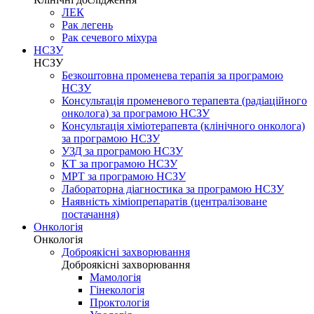
ЛЕК
Рак легень
Рак сечевого міхура
НСЗУ
НСЗУ
Безкоштовна променева терапія за програмою
НСЗУ
Консультація променевого терапевта (радіаційного
онколога) за програмою НСЗУ
Консультація хіміотерапевта (клінічного онколога)
за програмою НСЗУ
УЗД за програмою НСЗУ
КТ за програмою НСЗУ
МРТ за програмою НСЗУ
Лабораторна діагностика за програмою НСЗУ
Наявність хіміопрепаратів (централізоване
постачання)
Онкологія
Онкологія
Доброякісні захворювання
Доброякісні захворювання
Мамологія
Гінекологія
Проктологія