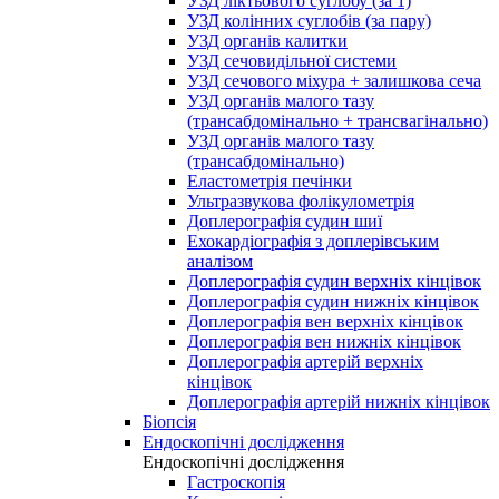
УЗД ліктьового суглобу (за 1)
УЗД колінних суглобів (за пару)
УЗД органів калитки
УЗД сечовидільної системи
УЗД сечового міхура + залишкова сеча
УЗД органів малого тазу
(трансабдомінально + трансвагінально)
УЗД органів малого тазу
(трансабдомінально)
Еластометрія печінки
Ультразвукова фолікулометрія
Доплерографія судин шиї
Ехокардіографія з доплерівським
аналізом
Доплерографія судин верхніх кінцівок
Доплерографія судин нижніх кінцівок
Доплерографія вен верхніх кінцівок
Доплерографія вен нижніх кінцівок
Доплерографія артерій верхніх
кінцівок
Доплерографія артерій нижніх кінцівок
Біопсія
Ендоскопічні дослідження
Ендоскопічні дослідження
Гастроскопія