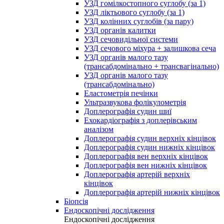
УЗД гомілкостопного суглобу (за 1)
УЗД ліктьового суглобу (за 1)
УЗД колінних суглобів (за пару)
УЗД органів калитки
УЗД сечовидільної системи
УЗД сечового міхура + залишкова сеча
УЗД органів малого тазу
(трансабдомінально + трансвагінально)
УЗД органів малого тазу
(трансабдомінально)
Еластометрія печінки
Ультразвукова фолікулометрія
Доплерографія судин шиї
Ехокардіографія з доплерівським
аналізом
Доплерографія судин верхніх кінцівок
Доплерографія судин нижніх кінцівок
Доплерографія вен верхніх кінцівок
Доплерографія вен нижніх кінцівок
Доплерографія артерій верхніх
кінцівок
Доплерографія артерій нижніх кінцівок
Біопсія
Ендоскопічні дослідження
Ендоскопічні дослідження