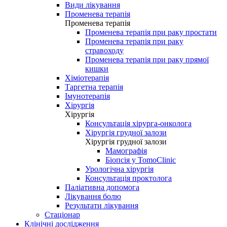
Види лікування
Променева терапія
Променева терапія
Променева терапія при раку простати
Променева терапія при раку
стравоходу
Променева терапія при раку прямої
кишки
Хіміотерапія
Таргетна терапія
Імунотерапія
Хірургія
Хірургія
Консультація хірурга-онколога
Хірургія грудної залози
Хірургія грудної залози
Мамографія
Біопсія у TomoClinic
Урологічна хірургія
Консультація проктолога
Паліативна допомога
Лікування болю
Результати лікування
Стаціонар
Клінічні дослідження