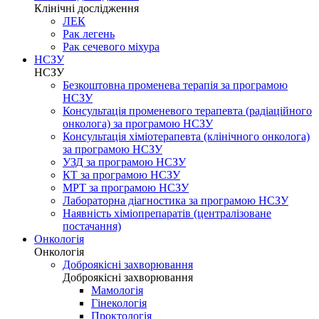
Клінічні дослідження
ЛЕК
Рак легень
Рак сечевого міхура
НСЗУ
НСЗУ
Безкоштовна променева терапія за програмою
НСЗУ
Консультація променевого терапевта (радіаційного
онколога) за програмою НСЗУ
Консультація хіміотерапевта (клінічного онколога)
за програмою НСЗУ
УЗД за програмою НСЗУ
КТ за програмою НСЗУ
МРТ за програмою НСЗУ
Лабораторна діагностика за програмою НСЗУ
Наявність хіміопрепаратів (централізоване
постачання)
Онкологія
Онкологія
Доброякісні захворювання
Доброякісні захворювання
Мамологія
Гінекологія
Проктологія