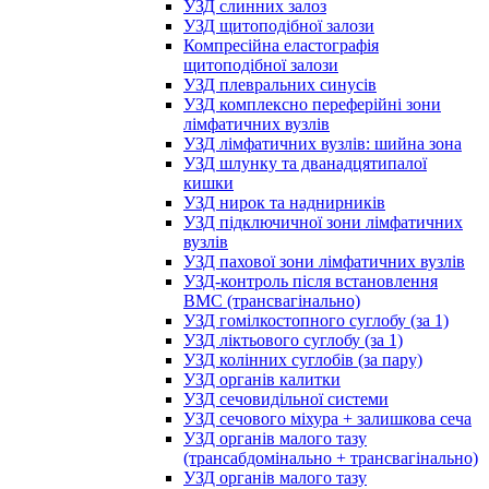
УЗД слинних залоз
УЗД щитоподібної залози
Компресійна еластографія
щитоподібної залози
УЗД плевральних синусів
УЗД комплексно переферійні зони
лімфатичних вузлів
УЗД лімфатичних вузлів: шийна зона
УЗД шлунку та дванадцятипалої
кишки
УЗД нирок та наднирників
УЗД підключичної зони лімфатичних
вузлів
УЗД пахової зони лімфатичних вузлів
УЗД-контроль після встановлення
ВМС (трансвагінально)
УЗД гомілкостопного суглобу (за 1)
УЗД ліктьового суглобу (за 1)
УЗД колінних суглобів (за пару)
УЗД органів калитки
УЗД сечовидільної системи
УЗД сечового міхура + залишкова сеча
УЗД органів малого тазу
(трансабдомінально + трансвагінально)
УЗД органів малого тазу