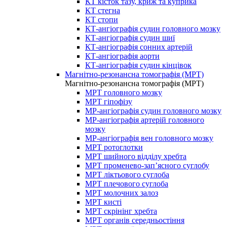
КТ кісток тазу, криж та куприка
КТ стегна
КТ стопи
КТ-ангіографія судин головного мозку
КТ-ангіографія судин шиї
КТ-ангіографія сонних артерій
КТ-ангіографія аорти
КТ-ангіографія судин кінцівок
Магнітно-резонансна томографія (МРТ)
Магнітно-резонансна томографія (МРТ)
МРТ головного мозку
МРТ гіпофізу
МР-ангіографія судин головного мозку
МР-ангіографія артерій головного
мозку
МР-ангіографія вен головного мозку
МРТ ротоглотки
МРТ шийного відділу хребта
МРТ променево-зап’ясного суглобу
МРТ ліктьового суглоба
МРТ плечового суглоба
МРТ молочних залоз
МРТ кисті
МРТ скрінінг хребта
МРТ органів середньостіння