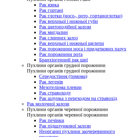
Рак язика
Рак гортані
Рак глотки (носо-, рото, гортаноглотки)
Рак верхньої і нижньої губи
Рак щитоподібної залози
Рак мигдалин
Рак слинних залоз
Рак верхньої і нижньої щелепи
Рак порожнини носа і придаткових пазух
Рак порожнини рота
Бранхіогенний рак шиї
Пухлини органів грудної порожнини
Пухлини органів грудної порожнини
Середостіння (тимома)
Рак легенів
Мезотеліома плеври
Рак стравоходу
Рак шлунка з переходом на стравохід
Рак молочної залози
Пухлини органів черевної порожнини
Пухлини органів черевної порожнини
Рак печінки
Рак підшлункової залози
Неорганні пухлини заочеревинного
простору