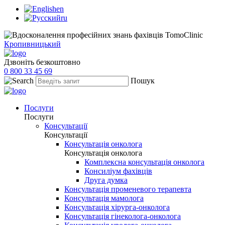
en
ru
Кропивницький
Дзвоніть безкоштовно
0 800 33 45 69
Пошук
Послуги
Послуги
Консультації
Консультації
Консультація онколога
Консультація онколога
Комплексна консультація онколога
Консиліум фахівців
Друга думка
Консультація променевого терапевта
Консультація мамолога
Консультація хірурга-онколога
Консультація гінеколога-онколога