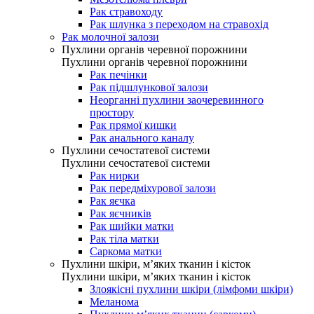
Рак стравоходу
Рак шлунка з переходом на стравохід
Рак молочної залози
Пухлини органів черевної порожнини
Пухлини органів черевної порожнини
Рак печінки
Рак підшлункової залози
Неорганні пухлини заочеревинного
простору
Рак прямої кишки
Рак анального каналу
Пухлини сечостатевої системи
Пухлини сечостатевої системи
Рак нирки
Рак передміхурової залози
Рак яєчка
Рак яєчників
Рак шийки матки
Рак тіла матки
Саркома матки
Пухлини шкіри, м’яких тканин і кісток
Пухлини шкіри, м’яких тканин і кісток
Злоякісні пухлини шкіри (лімфоми шкіри)
Меланома