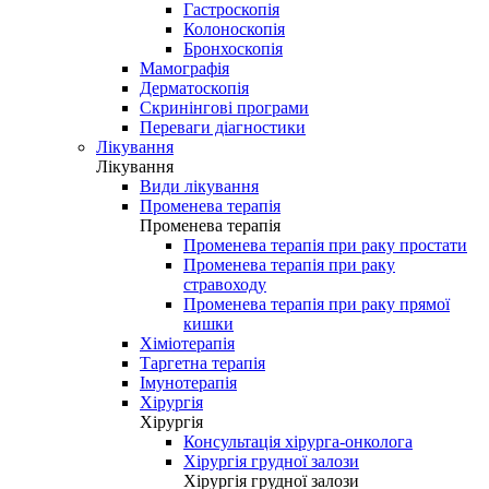
Гастроскопія
Колоноскопія
Бронхоскопія
Мамографія
Дерматоскопія
Скринінгові програми
Переваги діагностики
Лікування
Лікування
Види лікування
Променева терапія
Променева терапія
Променева терапія при раку простати
Променева терапія при раку
стравоходу
Променева терапія при раку прямої
кишки
Хіміотерапія
Таргетна терапія
Імунотерапія
Хірургія
Хірургія
Консультація хірурга-онколога
Хірургія грудної залози
Хірургія грудної залози