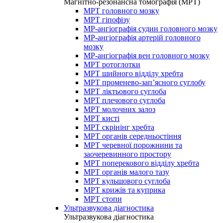
Магнітно-резонансна томографія (МРТ)
МРТ головного мозку
МРТ гіпофізу
МР-ангіографія судин головного мозку
МР-ангіографія артерій головного
мозку
МР-ангіографія вен головного мозку
МРТ ротоглотки
МРТ шийного відділу хребта
МРТ променево-зап’ясного суглобу
МРТ ліктьового суглоба
МРТ плечового суглоба
МРТ молочних залоз
МРТ кисті
МРТ скрінінг хребта
МРТ органів середньостіння
МРТ черевної порожнини та
заочеревинного простору
МРТ поперекового відділу хребта
МРТ органів малого тазу
МРТ кульшового суглоба
МРТ крижів та куприка
МРТ стопи
Ультразвукова діагностика
Ультразвукова діагностика