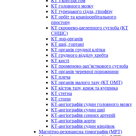
КТ з контрастом
КТ головного мозку
КТ турецького сідла, гіпофізу
КТ орбіт та краніоорбітального
простору
КТ скронево-щелепного суглоба (КТ
СНЩС)
КТ лор-органів
КТ шиї, гортані
КТ органів грудної клітки
КТ грудного відділу хребта
КТ кисті
КТ променево-зап’ясткового суглоба
КТ органів черевної порожнини
КТ плеча
КТ органів малого тазу (КТ ОМТ)
КТ кісток тазу, криж та куприка
КТ стегна
КТ стопи
КТ-ангіографія судин головного мозку
КТ-ангіографія судин шиї
КТ-ангіографія сонних артерій
КТ-ангіографія аорти
КТ-ангіографія судин кінцівок
Магнітно-резонансна томографія (МРТ)