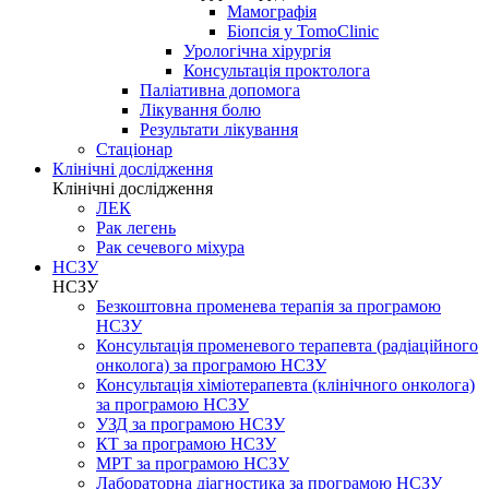
Мамографія
Біопсія у TomoClinic
Урологічна хірургія
Консультація проктолога
Паліативна допомога
Лікування болю
Результати лікування
Стаціонар
Клінічні дослідження
Клінічні дослідження
ЛЕК
Рак легень
Рак сечевого міхура
НСЗУ
НСЗУ
Безкоштовна променева терапія за програмою
НСЗУ
Консультація променевого терапевта (радіаційного
онколога) за програмою НСЗУ
Консультація хіміотерапевта (клінічного онколога)
за програмою НСЗУ
УЗД за програмою НСЗУ
КТ за програмою НСЗУ
МРТ за програмою НСЗУ
Лабораторна діагностика за програмою НСЗУ