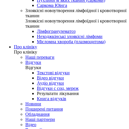
Пухлини м’яких тканин (саркоми)
Саркома Юінга
Злоякісні новоутворення лімфоїдної і кровотворної
тканин
Злоякісні новоутворення лімфоїдної і кровотворної
тканин
Лімфогранулематоз
Неходжкінські злоякісні лімфоми
Мієломна хвороба (плазмоцитома)
Про клініку
Про клініку
Наші переваги
Відгуки
Відгуки
Текстові відгуки
Відео відгуки
Аудіо відгуки
Відгуки с соц. мереж
Результати лікування
Книга відгуків
Новини
Поширені питання
Обладнання
Наші партнери
Відео