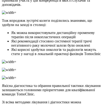
приймали участь у цій конференції в якості слухачів та
доповідачів.
Тож впродовж зустрічі колеги поділились знаннями, що
здобули на заході в столиці:
Як можна використовувати дистанційну променеву
терапію після онкопластичних операцій
Які рекомендації стосовно системної терапії тричі
негативного раку молочної залози були оновлені
Які корисні здобутки онкологів та радіологів можуть
стати у нагоді в локальній практиці фахівців Tomoclinic
Якісна діагностика та обрання правильної тактики лікування
залишаються головними пріоритетами для кваліфікованої
команди TomoClinic.
Зі всіма методами лікування і діагностики можна