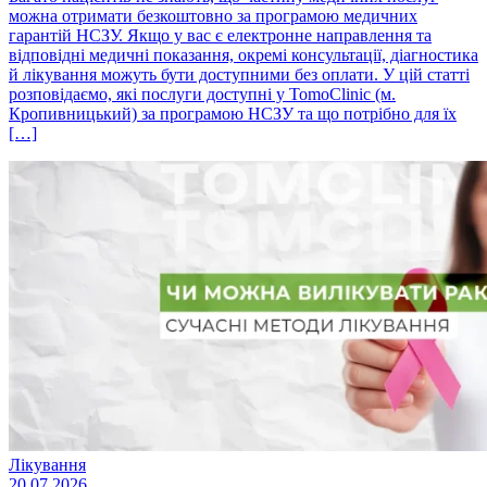
можна отримати безкоштовно за програмою медичних
гарантій НСЗУ. Якщо у вас є електронне направлення та
відповідні медичні показання, окремі консультації, діагностика
й лікування можуть бути доступними без оплати. У цій статті
розповідаємо, які послуги доступні у TomoClinic (м.
Кропивницький) за програмою НСЗУ та що потрібно для їх
[…]
Лікування
20.07.2026