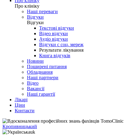
Про клініку
Про клініку
Наші переваги
Відгуки
Відгуки
Текстові відгуки
Відео відгуки
Аудіо відгуки
Відгуки с соц. мереж
Результати лікування
Книга відгуків
Новини
Поширені питання
Обладнання
Наші партнери
Відео
Вакансії
Наші гарантії
Лікарі
Ціни
Контакти
Кропивницький
uk