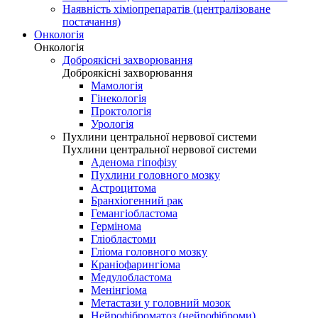
Наявність хіміопрепаратів (централізоване
постачання)
Онкологія
Онкологія
Доброякісні захворювання
Доброякісні захворювання
Мамологія
Гінекологія
Проктологія
Урологія
Пухлини центральної нервової системи
Пухлини центральної нервової системи
Аденома гіпофізу
Пухлини головного мозку
Астроцитома
Бранхіогенний рак
Гемангіобластома
Гермінома
Гліобластоми
Гліома головного мозку
Краніофарингіома
Медулобластома
Менінгіома
Метастази у головний мозок
Нейрофіброматоз (нейрофіброми)