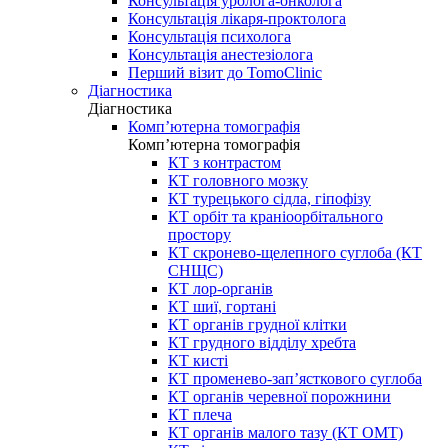
Консультація уролога-онколога
Консультація лікаря-проктолога
Консультація психолога
Консультація анестезіолога
Перший візит до TomoClinic
Діагностика
Діагностика
Комп’ютерна томографія
Комп’ютерна томографія
КТ з контрастом
КТ головного мозку
КТ турецького сідла, гіпофізу
КТ орбіт та краніоорбітального
простору
КТ скронево-щелепного суглоба (КТ
СНЩС)
КТ лор-органів
КТ шиї, гортані
КТ органів грудної клітки
КТ грудного відділу хребта
КТ кисті
КТ променево-зап’ясткового суглоба
КТ органів черевної порожнини
КТ плеча
КТ органів малого тазу (КТ ОМТ)