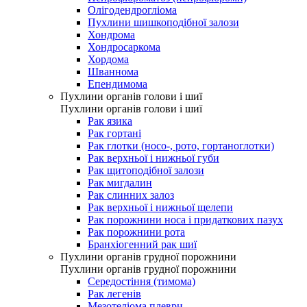
Олігодендрогліома
Пухлини шишкоподібної залози
Хондрома
Хондросаркома
Хордома
Шваннома
Епендимома
Пухлини органів голови і шиї
Пухлини органів голови і шиї
Рак язика
Рак гортані
Рак глотки (носо-, рото, гортаноглотки)
Рак верхньої і нижньої губи
Рак щитоподібної залози
Рак мигдалин
Рак слинних залоз
Рак верхньої і нижньої щелепи
Рак порожнини носа і придаткових пазух
Рак порожнини рота
Бранхіогенний рак шиї
Пухлини органів грудної порожнини
Пухлини органів грудної порожнини
Середостіння (тимома)
Рак легенів
Мезотеліома плеври