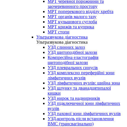
МРТ черевної порожнини та
заочеревинного простору
МРТ поперекового відділу хребта
МРТ органів малого тазу
МРТ кульшового суглоба
МРТ крижів та куприка
МРТ стопи
Ультразвукова діагностика
Ультразвукова діагностика
УЗД слинних залоз
УЗД щитоподібної залози
Компресійна еластографія
щитоподібної залози
УЗД плевральних синусів
УЗД комплексно переферійні зони
лімфатичних вузлів
УЗД лімфатичних вузлів: шийна зона
УЗД шлунку та дванадцятипалої
кишки
УЗД нирок та наднирників
УЗД підключичної зони лімфатичних
вузлів
УЗД пахової зони лімфатичних вузлів
УЗД-контроль після встановлення
ВМС (трансвагінально)