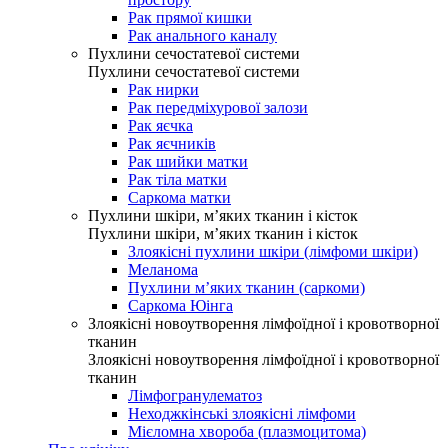
Рак прямої кишки
Рак анального каналу
Пухлини сечостатевої системи
Пухлини сечостатевої системи
Рак нирки
Рак передміхурової залози
Рак яєчка
Рак яєчників
Рак шийки матки
Рак тіла матки
Саркома матки
Пухлини шкіри, м’яких тканин і кісток
Пухлини шкіри, м’яких тканин і кісток
Злоякісні пухлини шкіри (лімфоми шкіри)
Меланома
Пухлини м’яких тканин (саркоми)
Саркома Юінга
Злоякісні новоутворення лімфоїдної і кровотворної
тканин
Злоякісні новоутворення лімфоїдної і кровотворної
тканин
Лімфогранулематоз
Неходжкінські злоякісні лімфоми
Мієломна хвороба (плазмоцитома)