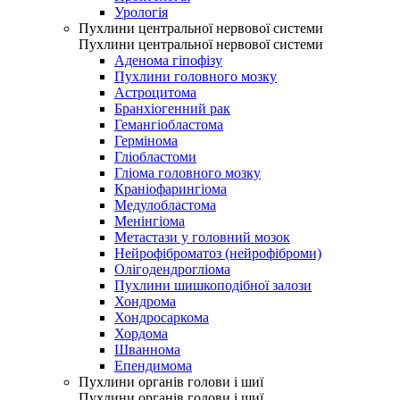
Урологія
Пухлини центральної нервової системи
Пухлини центральної нервової системи
Аденома гіпофізу
Пухлини головного мозку
Астроцитома
Бранхіогенний рак
Гемангіобластома
Гермінома
Гліобластоми
Гліома головного мозку
Краніофарингіома
Медулобластома
Менінгіома
Метастази у головний мозок
Нейрофіброматоз (нейрофіброми)
Олігодендрогліома
Пухлини шишкоподібної залози
Хондрома
Хондросаркома
Хордома
Шваннома
Епендимома
Пухлини органів голови і шиї
Пухлини органів голови і шиї