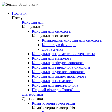
Послуги
Послуги
Консультації
Консультації
Консультація онколога
Консультація онколога
Комплексна консультація онколога
Консиліум фахівців
Друга думка
Консультація променевого терапевта
Консультація мамолога
Консультація хірурга-онколога
Консультація гінеколога-онколога
Консультація уролога-онколога
Консультація лікаря-проктолога
Консультація психолога
Консультація анестезіолога
Перший візит до TomoClinic
Діагностика
Діагностика
Комп’ютерна томографія
Комп’ютерна томографія