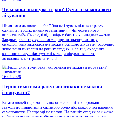
Чи можна вилікувати рак? Сучасні можливості
лікування
Після того як людина або її близькі чують діагноз «рак»,
одним із перших виникає запитання: «Чи можна його
вилікувати?» Сьогодні відповідь у багатьох випадках — так.
Завдяки розвитку сучасної медицини значну частину
онкологічних захворювань можна успішно лікувати, особливо
якщо вони виявлені на ранніх стадіях. Навіть у складних
клінічних ситуаціях сучасні методи лікування часто
дозволяють контролювати […]
Лікування
16.07.2026
Перші симптоми раку: які ознаки не можна
ігнорувати?
Багато людей переконані, що онкологічні захворювання
завжди починаються з сильного болю або різкого погіршення
самопочуття. Насправді це не так. На ранніх стадіях рак може
майже не проявлятися або викликати симптоми, які легко