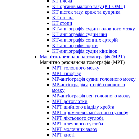
КТ плеча
КТ органів малого тазу (КТ ОМТ)
КТ кісток тазу, криж та куприка
КТ стегна
КТ стопи
КТ-ангіографія судин головного мозку
КТ-ангіографія судин шиї
КТ-ангіографія сонних артерій
КТ-ангіографія аорти
КТ-ангіографія судин кінцівок
Магнітно-резонансна томографія (МРТ)
Магнітно-резонансна томографія (МРТ)
МРТ головного мозку
МРТ гіпофізу
МР-ангіографія судин головного мозку
МР-ангіографія артерій головного
мозку
МР-ангіографія вен головного мозку
МРТ ротоглотки
МРТ шийного відділу хребта
МРТ променево-зап’ясного суглобу
МРТ ліктьового суглоба
МРТ плечового суглоба
МРТ молочних залоз
МРТ кисті