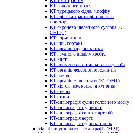
КТ з контрастом
КТ головного мозку
КТ турецького сідла, гіпофізу
КТ орбіт та краніоорбітального
простору
КТ скронево-щелепного суглоба (КТ
СНЩС)
КТ лор-органів
КТ шиї, гортані
КТ органів грудної клітки
КТ грудного відділу хребта
КТ кисті
КТ променево-зап’ясткового суглоба
КТ органів черевної порожнини
КТ плеча
КТ органів малого тазу (КТ ОМТ)
КТ кісток тазу, криж та куприка
КТ стегна
КТ стопи
КТ-ангіографія судин головного мозку
КТ-ангіографія судин шиї
КТ-ангіографія сонних артерій
КТ-ангіографія аорти
КТ-ангіографія судин кінцівок
Магнітно-резонансна томографія (МРТ)