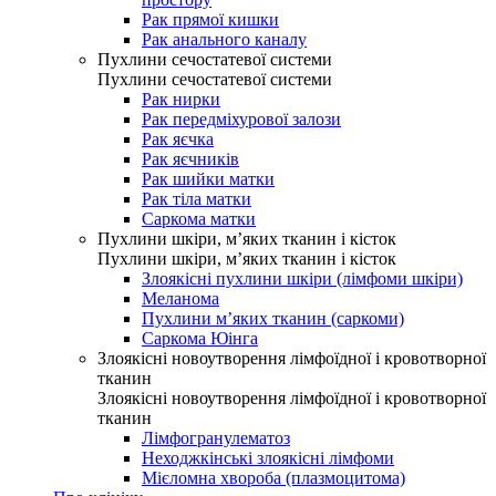
Рак прямої кишки
Рак анального каналу
Пухлини сечостатевої системи
Пухлини сечостатевої системи
Рак нирки
Рак передміхурової залози
Рак яєчка
Рак яєчників
Рак шийки матки
Рак тіла матки
Саркома матки
Пухлини шкіри, м’яких тканин і кісток
Пухлини шкіри, м’яких тканин і кісток
Злоякісні пухлини шкіри (лімфоми шкіри)
Меланома
Пухлини м’яких тканин (саркоми)
Саркома Юінга
Злоякісні новоутворення лімфоїдної і кровотворної
тканин
Злоякісні новоутворення лімфоїдної і кровотворної
тканин
Лімфогранулематоз
Неходжкінські злоякісні лімфоми
Мієломна хвороба (плазмоцитома)