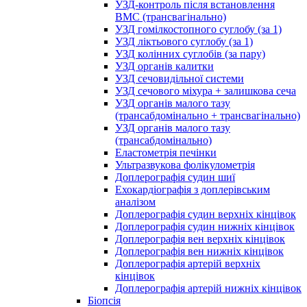
УЗД-контроль після встановлення
ВМС (трансвагінально)
УЗД гомілкостопного суглобу (за 1)
УЗД ліктьового суглобу (за 1)
УЗД колінних суглобів (за пару)
УЗД органів калитки
УЗД сечовидільної системи
УЗД сечового міхура + залишкова сеча
УЗД органів малого тазу
(трансабдомінально + трансвагінально)
УЗД органів малого тазу
(трансабдомінально)
Еластометрія печінки
Ультразвукова фолікулометрія
Доплерографія судин шиї
Ехокардіографія з доплерівським
аналізом
Доплерографія судин верхніх кінцівок
Доплерографія судин нижніх кінцівок
Доплерографія вен верхніх кінцівок
Доплерографія вен нижніх кінцівок
Доплерографія артерій верхніх
кінцівок
Доплерографія артерій нижніх кінцівок
Біопсія