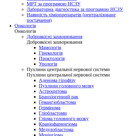
МРТ за програмою НСЗУ
Лабораторна діагностика за програмою НСЗУ
Наявність хіміопрепаратів (централізоване
постачання)
Онкологія
Онкологія
Доброякісні захворювання
Доброякісні захворювання
Мамологія
Гінекологія
Проктологія
Урологія
Пухлини центральної нервової системи
Пухлини центральної нервової системи
Аденома гіпофізу
Пухлини головного мозку
Астроцитома
Бранхіогенний рак
Гемангіобластома
Гермінома
Гліобластоми
Гліома головного мозку
Краніофарингіома
Медулобластома
Менінгіома