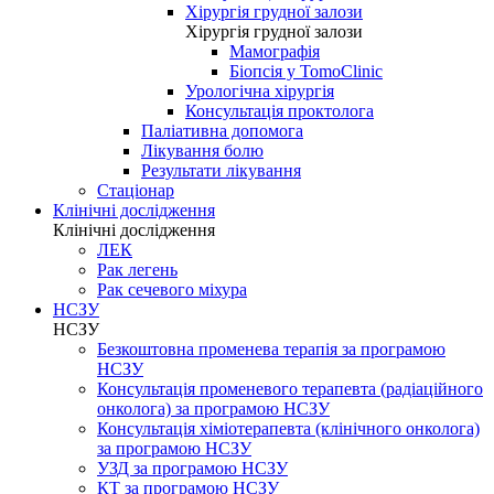
Хірургія грудної залози
Хірургія грудної залози
Мамографія
Біопсія у TomoClinic
Урологічна хірургія
Консультація проктолога
Паліативна допомога
Лікування болю
Результати лікування
Стаціонар
Клінічні дослідження
Клінічні дослідження
ЛЕК
Рак легень
Рак сечевого міхура
НСЗУ
НСЗУ
Безкоштовна променева терапія за програмою
НСЗУ
Консультація променевого терапевта (радіаційного
онколога) за програмою НСЗУ
Консультація хіміотерапевта (клінічного онколога)
за програмою НСЗУ
УЗД за програмою НСЗУ
КТ за програмою НСЗУ