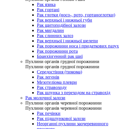
Рак язика
Рак гортані
Рак глотки (носо-, рото, гортаноглотки)
Рак верхньої і нижньої губи
Рак щитоподібної залози
Рак мигдалин
Рак слинних залоз
Рак верхньої і нижньої щелепи
Рак порожнини носа і придаткових пазух
Рак порожнини рота
Бранхіогенний рак шиї
Пухлини органів грудної порожнини
Пухлини органів грудної порожнини
Середостіння (тимома)
Рак легенів
Мезотеліома плеври
Рак стравоходу
Рак шлунка з переходом на стравохід
Рак молочної залози
Пухлини органів черевної порожнини
Пухлини органів черевної порожнини
Рак печінки
Рак підшлункової залози
Неорганні пухлини заочеревинного
простору