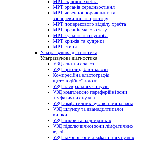
МРТ скрінінг хребта
МРТ органів середньостіння
МРТ черевної порожнини та
заочеревинного простору
МРТ поперекового відділу хребта
МРТ органів малого тазу
МРТ кульшового суглоба
МРТ крижів та куприка
МРТ стопи
Ультразвукова діагностика
Ультразвукова діагностика
УЗД слинних залоз
УЗД щитоподібної залози
Компресійна еластографія
щитоподібної залози
УЗД плевральних синусів
УЗД комплексно переферійні зони
лімфатичних вузлів
УЗД лімфатичних вузлів: шийна зона
УЗД шлунку та дванадцятипалої
кишки
УЗД нирок та наднирників
УЗД підключичної зони лімфатичних
вузлів
УЗД пахової зони лімфатичних вузлів