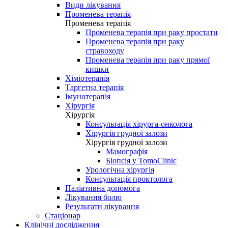
Види лікування
Променева терапія
Променева терапія
Променева терапія при раку простати
Променева терапія при раку
стравоходу
Променева терапія при раку прямої
кишки
Хіміотерапія
Таргетна терапія
Імунотерапія
Хірургія
Хірургія
Консультація хірурга-онколога
Хірургія грудної залози
Хірургія грудної залози
Мамографія
Біопсія у TomoClinic
Урологічна хірургія
Консультація проктолога
Паліативна допомога
Лікування болю
Результати лікування
Стаціонар
Клінічні дослідження