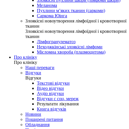
Злоякісні пухлини шкіри (лімфоми шкіри)
Меланома
Пухлини м’яких тканин (саркоми)
Саркома Юінга
Злоякісні новоутворення лімфоїдної і кровотворної
тканин
Злоякісні новоутворення лімфоїдної і кровотворної
тканин
Лімфогранулематоз
Неходжкінські злоякісні лімфоми
Мієломна хвороба (плазмоцитома)
Про клініку
Про клініку
Наші переваги
Відгуки
Відгуки
Текстові відгуки
Відео відгуки
Аудіо відгуки
Відгуки с соц. мереж
Результати лікування
Книга відгуків
Новини
Поширені питання
Обладнання