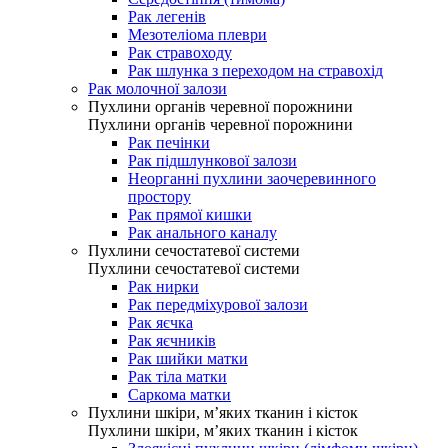
Рак легенів
Мезотеліома плеври
Рак стравоходу
Рак шлунка з переходом на стравохід
Рак молочної залози
Пухлини органів черевної порожнини
Пухлини органів черевної порожнини
Рак печінки
Рак підшлункової залози
Неорганні пухлини заочеревинного
простору
Рак прямої кишки
Рак анального каналу
Пухлини сечостатевої системи
Пухлини сечостатевої системи
Рак нирки
Рак передміхурової залози
Рак яєчка
Рак яєчників
Рак шийки матки
Рак тіла матки
Саркома матки
Пухлини шкіри, м’яких тканин і кісток
Пухлини шкіри, м’яких тканин і кісток