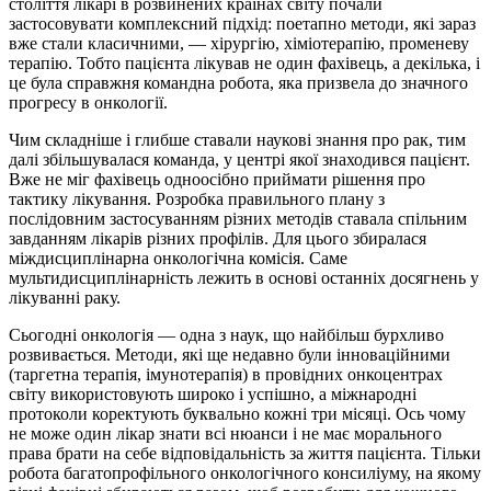
століття лікарі в розвинених країнах світу почали
застосовувати комплексний підхід: поетапно методи, які зараз
вже стали класичними, — хірургію, хіміотерапію, променеву
терапію. Тобто пацієнта лікував не один фахівець, а декілька, і
це була справжня командна робота, яка призвела до значного
прогресу в онкології.
Чим складніше і глибше ставали наукові знання про рак, тим
далі збільшувалася команда, у центрі якої знаходився пацієнт.
Вже не міг фахівець одноосібно приймати рішення про
тактику лікування. Розробка правильного плану з
послідовним застосуванням різних методів ставала спільним
завданням лікарів різних профілів. Для цього збиралася
міждисциплінарна онкологічна комісія. Саме
мультидисциплінарність лежить в основі останніх досягнень у
лікуванні раку.
Сьогодні онкологія — одна з наук, що найбільш бурхливо
розвивається. Методи, які ще недавно були інноваційними
(таргетна терапія, імунотерапія) в провідних онкоцентрах
світу використовують широко і успішно, а міжнародні
протоколи коректують буквально кожні три місяці. Ось чому
не може один лікар знати всі нюанси і не має морального
права брати на себе відповідальність за життя пацієнта. Тільки
робота багатопрофільного онкологічного консиліуму, на якому