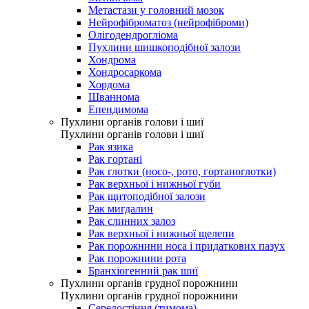
Метастази у головний мозок
Нейрофіброматоз (нейрофіброми)
Олігодендрогліома
Пухлини шишкоподібної залози
Хондрома
Хондросаркома
Хордома
Шваннома
Епендимома
Пухлини органів голови і шиї
Пухлини органів голови і шиї
Рак язика
Рак гортані
Рак глотки (носо-, рото, гортаноглотки)
Рак верхньої і нижньої губи
Рак щитоподібної залози
Рак мигдалин
Рак слинних залоз
Рак верхньої і нижньої щелепи
Рак порожнини носа і придаткових пазух
Рак порожнини рота
Бранхіогенний рак шиї
Пухлини органів грудної порожнини
Пухлини органів грудної порожнини
Середостіння (тимома)