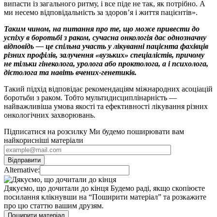
випасти із загального ритму, і все піде не так, як потрібно. А
ми несемо відповідальність за здоров’я і життя пацієнтів».
Таким чином, на питання про те, що може привести до
успіху в боротьбі з раком, сучасна онкологія дає однозначну
відповідь — це спільна участь у лікуванні пацієнта фахівців
різних профілів, залучення «вузьких» спеціалістів, причому
не тільки гінеколога, уролога або проктолога, а і психолога,
дієтолога та навіть вчених-генетиків.
Такий підхід відповідає рекомендаціям міжнародних асоціацій
боротьби з раком. Тобто мультидисциплінарність —
найважливіша умова якості та ефективності лікування різних
онкологічних захворювань.
Підписатися на розсилку
Ми будемо поширювати вам
найкорисніші матеріали
Alternative:
Дякуємо, що дочитали до кінця
Будемо раді, якщо скопіюєте
посилання клікнувши на “Поширити матеріал” та розкажите
про цю статтю вашим друзям.
Поширити матеріал