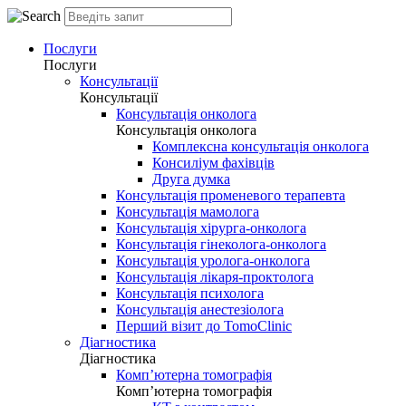
Послуги
Послуги
Консультації
Консультації
Консультація онколога
Консультація онколога
Комплексна консультація онколога
Консиліум фахівців
Друга думка
Консультація променевого терапевта
Консультація мамолога
Консультація хірурга-онколога
Консультація гінеколога-онколога
Консультація уролога-онколога
Консультація лікаря-проктолога
Консультація психолога
Консультація анестезіолога
Перший візит до TomoClinic
Діагностика
Діагностика
Комп’ютерна томографія
Комп’ютерна томографія