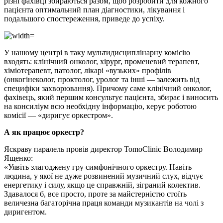
різні фахівці збираються разом, щоб розробити для кожного
пацієнта оптимальний план діагностики, лікування і
подальшого спостереження, приведе до успіху.
У нашому центрі в таку мультидисциплінарну комісію
входять: клінічний онколог, хірург, променевий терапевт,
хіміотерапевт, патолог, лікарі «вузьких» профілів
(онкогінеколог, проктолог, уролог та інші — залежить від
специфіки захворювання). Причому саме клінічний онколог,
фахівець, який першим консультує пацієнта, збирає і виносить
на консиліум всю необхідну інформацію, керує роботою
комісії — «диригує оркестром».
А як працює оркестр?
Яскраву паралель провів директор TomoClinic Володимир
Ященко:
«Уявіть злагоджену гру симфонічного оркестру. Навіть
людина, у якої не дуже розвинений музичний слух, відчує
енергетику і силу, якщо це справжній, зіграний колектив.
Здавалося б, все просто, проте за майстерністю стоїть
величезна багаторічна праця команди музикантів на чолі з
диригентом.