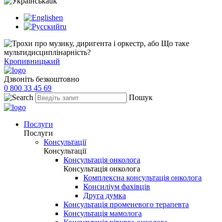
uk
en
ru
Кропивницький
Дзвоніть безкоштовно
0 800 33 45 69
Пошук
Послуги
Послуги
Консультації
Консультації
Консультація онколога
Консультація онколога
Комплексна консультація онколога
Консиліум фахівців
Друга думка
Консультація променевого терапевта
Консультація мамолога