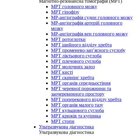
Магнітно-резонансна томографія (МРТ)
МРТ головного мозку
МРТ гіпофізу
МР-ангіографія судин головного мозку
МР-ангіографія артерій головного
мозку
МР-ангіографія вен головного мозку
МРТ ротоглотки
МРТ шийного відділу хребта
МРТ променево-зап’ясного суглобу
МРТ ліктьового суглоба
МРТ плечового суглоба
МРТ молочних залоз
МРТ кисті
МРТ скрінінг хребта
МРТ органів середньостіння
МРТ черевної порожнини та
заочеревинного простору
МРТ поперекового відділу хребта
МРТ органів малого тазу
МРТ кульшового суглоба
МРТ крижів та куприка
МРТ стопи
Ультразвукова діагностика
Ультразвукова діагностика