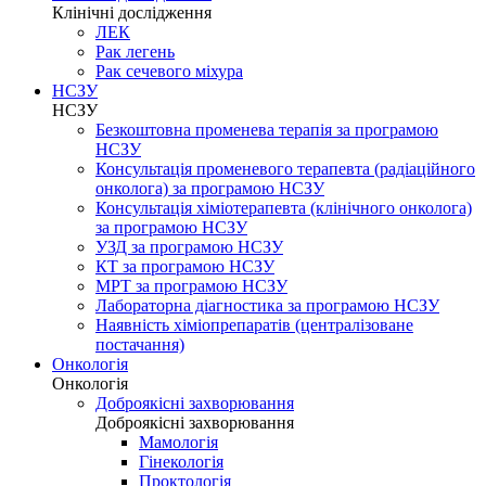
Клінічні дослідження
ЛЕК
Рак легень
Рак сечевого міхура
НСЗУ
НСЗУ
Безкоштовна променева терапія за програмою
НСЗУ
Консультація променевого терапевта (радіаційного
онколога) за програмою НСЗУ
Консультація хіміотерапевта (клінічного онколога)
за програмою НСЗУ
УЗД за програмою НСЗУ
КТ за програмою НСЗУ
МРТ за програмою НСЗУ
Лабораторна діагностика за програмою НСЗУ
Наявність хіміопрепаратів (централізоване
постачання)
Онкологія
Онкологія
Доброякісні захворювання
Доброякісні захворювання
Мамологія
Гінекологія
Проктологія