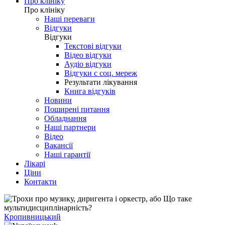
Про клініку
Про клініку
Наші переваги
Відгуки
Відгуки
Текстові відгуки
Відео відгуки
Аудіо відгуки
Відгуки с соц. мереж
Результати лікування
Книга відгуків
Новини
Поширені питання
Обладнання
Наші партнери
Відео
Вакансії
Наші гарантії
Лікарі
Ціни
Контакти
Кропивницький