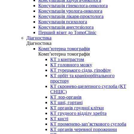
Консультація хірурга-онколога
Консультація гінеколога-онколога
Консультація уролога-онколога
Консультація лікаря-проктолога
Консультація психолога
Консультація анестезіолога
Перший візит до TomoClinic
Діагностика
Діагностика
Комп’ютерна томографія
Комп’ютерна томографія
КТ з контрастом
КТ головного мозку
КТ турецького сідла, гіпофізу
КТ орбіт та краніоорбітального
простору
КТ скронево-щелепного суглоба (КТ
СНЩС)
КТ лор-органів
КТ шиї, гортані
КТ органів грудної клітки
КТ грудного відділу хребта
КТ кисті
КТ променево-зап’ясткового суглоба
КТ органів черевної порожнини