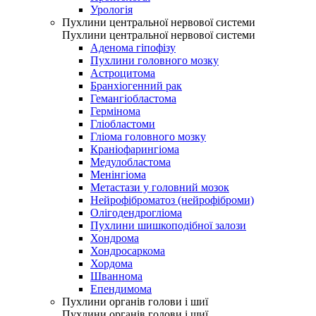
Урологія
Пухлини центральної нервової системи
Пухлини центральної нервової системи
Аденома гіпофізу
Пухлини головного мозку
Астроцитома
Бранхіогенний рак
Гемангіобластома
Гермінома
Гліобластоми
Гліома головного мозку
Краніофарингіома
Медулобластома
Менінгіома
Метастази у головний мозок
Нейрофіброматоз (нейрофіброми)
Олігодендрогліома
Пухлини шишкоподібної залози
Хондрома
Хондросаркома
Хордома
Шваннома
Епендимома
Пухлини органів голови і шиї
Пухлини органів голови і шиї