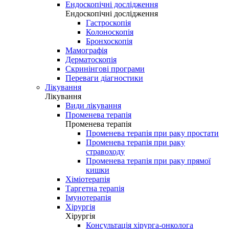
Ендоскопічні дослідження
Ендоскопічні дослідження
Гастроскопія
Колоноскопія
Бронхоскопія
Мамографія
Дерматоскопія
Скринінгові програми
Переваги діагностики
Лікування
Лікування
Види лікування
Променева терапія
Променева терапія
Променева терапія при раку простати
Променева терапія при раку
стравоходу
Променева терапія при раку прямої
кишки
Хіміотерапія
Таргетна терапія
Імунотерапія
Хірургія
Хірургія
Консультація хірурга-онколога