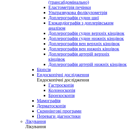
(трансабдомінально)
Еластометрія печінки
Ультразвукова фолікулометрія
Доплерографія судин шиї
Ехокардіографія з доплерівським
аналізом
Доплерографія судин верхніх кінцівок
Доплерографія судин нижніх кінцівок
Доплерографія вен верхніх кінцівок
Доплерографія вен нижніх кінцівок
Доплерографія артерій верхніх
кінцівок
Доплерографія артерій нижніх кінцівок
Біопсія
Ендоскопічні дослідження
Ендоскопічні дослідження
Гастроскопія
Колоноскопія
Бронхоскопія
Мамографія
Дерматоскопія
Скринінгові програми
Переваги діагностики
Лікування
Лікування