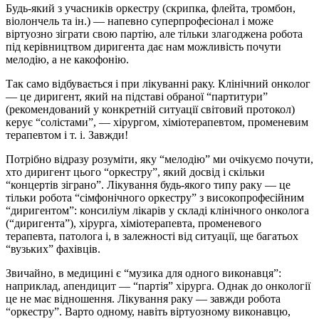
Будь-який з учасників оркестру (скрипка, флейта, тромбон,
віолончель та ін.) — напевно суперпрофесіонал і може
віртуозно зіграти свою партію, але тільки злагоджена робота
під керівництвом диригента дає нам можливість почути
мелодію, а не какофонію.
Так само відбувається і при лікуванні раку. Клінічний онколог
— це диригент, який на підставі обраної “партитури”
(рекомендований у конкретній ситуації світовий протокол)
керує “солістами”, — хірургом, хіміотерапевтом, променевим
терапевтом і т. і. Завжди!
Потрібно відразу розуміти, яку “мелодію” ми очікуємо почути,
хто диригент цього “оркестру”, який досвід і скільки
“концертів зіграно”. Лікування будь-якого типу раку — це
тільки робота “сімфонічного оркестру” з високопрофесійним
“диригентом”: консиліум лікарів у складі клінічного онколога
(“диригента”), хірурга, хіміотерапевта, променевого
терапевта, патолога і, в залежності від ситуації, ще багатьох
“вузьких” фахівців.
Звичайно, в медицині є “музика для одного виконавця”:
наприклад, апендицит — “партія” хірурга. Однак до онкології
це не має відношення. Лікування раку — завжди робота
“оркестру”. Варто одному, навіть віртуозному виконавцю,