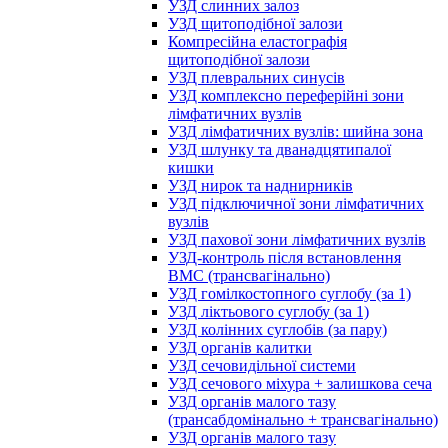
УЗД слинних залоз
УЗД щитоподібної залози
Компресійна еластографія
щитоподібної залози
УЗД плевральних синусів
УЗД комплексно переферійні зони
лімфатичних вузлів
УЗД лімфатичних вузлів: шийна зона
УЗД шлунку та дванадцятипалої
кишки
УЗД нирок та наднирників
УЗД підключичної зони лімфатичних
вузлів
УЗД пахової зони лімфатичних вузлів
УЗД-контроль після встановлення
ВМС (трансвагінально)
УЗД гомілкостопного суглобу (за 1)
УЗД ліктьового суглобу (за 1)
УЗД колінних суглобів (за пару)
УЗД органів калитки
УЗД сечовидільної системи
УЗД сечового міхура + залишкова сеча
УЗД органів малого тазу
(трансабдомінально + трансвагінально)
УЗД органів малого тазу