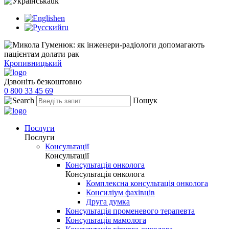
uk
en
ru
Кропивницький
Дзвоніть безкоштовно
0 800 33 45 69
Пошук
Послуги
Послуги
Консультації
Консультації
Консультація онколога
Консультація онколога
Комплексна консультація онколога
Консиліум фахівців
Друга думка
Консультація променевого терапевта
Консультація мамолога