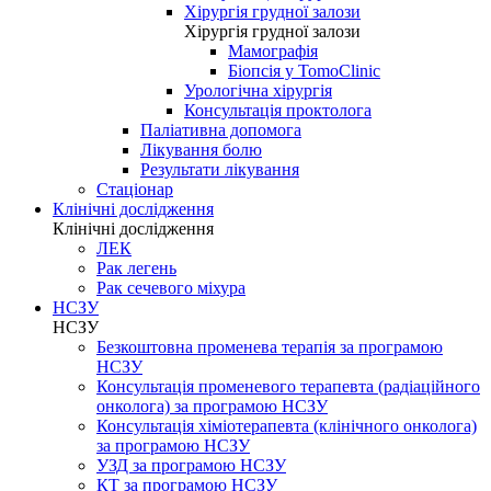
Хірургія грудної залози
Хірургія грудної залози
Мамографія
Біопсія у TomoClinic
Урологічна хірургія
Консультація проктолога
Паліативна допомога
Лікування болю
Результати лікування
Стаціонар
Клінічні дослідження
Клінічні дослідження
ЛЕК
Рак легень
Рак сечевого міхура
НСЗУ
НСЗУ
Безкоштовна променева терапія за програмою
НСЗУ
Консультація променевого терапевта (радіаційного
онколога) за програмою НСЗУ
Консультація хіміотерапевта (клінічного онколога)
за програмою НСЗУ
УЗД за програмою НСЗУ
КТ за програмою НСЗУ