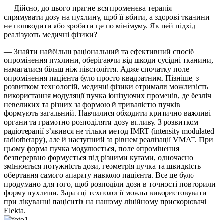
— Дійсно, до цього прагне вся променева терапія —
спрямувати дозу на пухлину, щоб її вбити, а здорові тканини
не пошкодити або зробити це по мінімуму. Як цей підхід
реалізують медичні фізики?
— Знайти найбільш раціональний та ефективний спосіб
опромінення пухлини, оберігаючи від шкоди сусідні тканини,
намагалися більш ніж півстоліття. Адже спочатку поле
опромінення пацієнта було просто квадратним. Пізніше, з
розвитком технологій, медичні фізики отримали можливість
використання модуляції пучка іонізуючих променів, де безліч
невеликих та різних за формою й тривалістю пучків
формують загальний. Навчилися обходити критично важливі
органи та грамотно розподіляти дозу впливу. З розвитком
радіотерапії з’явився не тільки метод IMRT (intensity modulated
radiotherapy), але й наступний за рівнем реалізації VMAT. При
цьому форма пучка модулюється, поле опромінення
безперервно формується під різними кутами, одночасно
змінюється потужність дози, геометрія пучка та швидкість
обертання самого апарату навколо пацієнта. Все це було
продумано для того, щоб розподіли дози в точності повторили
форму пухлини. Зараз ці технології можна використовувати
при лікуванні пацієнтів на нашому лінійному прискорювачі
Elekta.