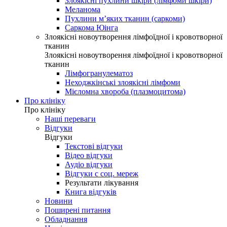
Злоякісні пухлини шкіри (лімфоми шкіри)
Меланома
Пухлини м’яких тканин (саркоми)
Саркома Юінга
Злоякісні новоутворення лімфоїдної і кровотворної
тканин
Злоякісні новоутворення лімфоїдної і кровотворної
тканин
Лімфогранулематоз
Неходжкінські злоякісні лімфоми
Мієломна хвороба (плазмоцитома)
Про клініку
Про клініку
Наші переваги
Відгуки
Відгуки
Текстові відгуки
Відео відгуки
Аудіо відгуки
Відгуки с соц. мереж
Результати лікування
Книга відгуків
Новини
Поширені питання
Обладнання