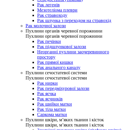
Рак легенів
Мезотеліома плеври
Рак стравоходу
Рак шлунка з переходом на стравохід
Рак молочної залози
Пухлини органів черевної порожнини
Пухлини органів черевної порожнини
Рак печінки
Рак підшлункової залози
Неорганні пухлини заочеревинного
простору
Рак прямої кишки
Рак анального каналу
Пухлини сечостатевої системи
Пухлини сечостатевої системи
Рак нирки
Рак передміхурової залози
Рак яєчка
Рак яєчників
Рак шийки матки
Рак тіла матки
Саркома матки
Пухлини шкіри, м’яких тканин і кісток
Пухлини шкіри, м’яких тканин і кісток