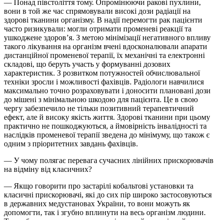
— Понад півстоліття тому. Опромінюючи ракові пухлини,
вони в той же час спрямовували високі дози радіації на
здорові тканини організму. В надії перемогти рак пацієнти
часто ризикували: могли отримати променеві реакції та
ушкоджене здоров’я. З метою мінімізації негативного впливу
такого лікування на організм вчені вдосконалювали апарати
дистанційної променевої терапії, їх механічні та електронні
складові, що беруть участь у формуванні дозових
характеристик. З розвитком потужностей обчислювальної
техніки зросли і можливості фахівців. Радіологи навчилися
максимально точно розраховувати і доносити плановані дози
до мішені з мінімальною шкодою для пацієнта. Це в свою
чергу забезпечило не тільки позитивний терапевтичний
ефект, але й високу якість життя. Здорові тканини при цьому
практично не пошкоджуються, а ймовірність інвалідності та
наслідків променевої терапії зведена до мінімуму, що також є
одним з пріоритетних завдань фахівців.
— У чому полягає перевага сучасних лінійних прискорювачів
на відміну від класичних?
— Якщо говорити про застарілі кобальтові установки та
класичні прискорювачі, які до сих пір широко застосовуються
в державних медустановах України, то вони можуть як
допомогти, так і згубно вплинути на весь організм людини.