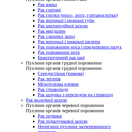
Рак язика
Рак гортані
Рак глотки (носо-, рото, гортаноглотки)
Рак верхньої і нижньої губи
Рак щитоподібної залози
Рак мигдалин
Рак слинних залоз
Рак верхньої і нижньої щелепи
Рак порожнини носа і придаткових пазух
Рак порожнини рота
Бранхіогенний рак шиї
Пухлини органів грудної порожнини
Пухлини органів грудної порожнини
Середостіння (тимома)
Рак легенів
Мезотеліома плеври
Рак стравоходу
Рак шлунка з переходом на стравохід
Рак молочної залози
Пухлини органів черевної порожнини
Пухлини органів черевної порожнини
Рак печінки
Рак підшлункової залози
Неорганні пухлини заочеревинного
простору