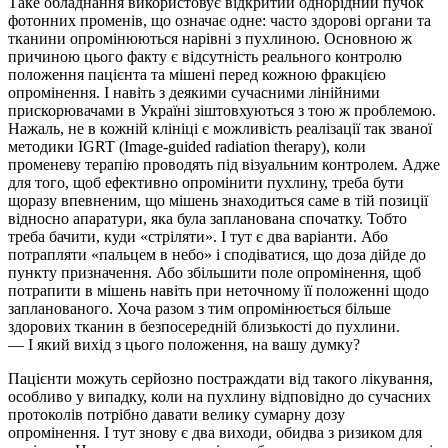
Таке обладнання використовує відкритий однорідний пучок
фотонних променів, що означає одне: часто здорові органи та
тканини опромінюються нарівні з пухлиною. Основною ж
причиною цього факту є відсутність реального контролю
положення пацієнта та мішені перед кожною фракцією
опромінення. І навіть з деякими сучасними лінійними
прискорювачами в Україні зіштовхуються з тою ж проблемою.
Нажаль, не в кожній клініці є можливість реалізації так званої
методики IGRT (Image-guided radiation therapy), коли
променеву терапію проводять під візуальним контролем. Адже
для того, щоб ефективно опромінити пухлину, треба бути
щоразу впевненим, що мішень знаходиться саме в тій позиції
відносно апаратури, яка була запланована спочатку. Тобто
треба бачити, куди «стріляти». І тут є два варіанти. Або
потрапляти «пальцем в небо» і сподіватися, що доза дійде до
пункту призначення. Або збільшити поле опромінення, щоб
потрапити в мішень навіть при неточному її положенні щодо
запланованого. Хоча разом з тим опромінюється більше
здорових тканин в безпосередній близькості до пухлини.
— І який вихід з цього положення, на вашу думку?
Пацієнти можуть серйозно постраждати від такого лікування,
особливо у випадку, коли на пухлину відповідно до сучасних
протоколів потрібно давати велику сумарну дозу
опромінення. І тут знову є два виходи, обидва з ризиком для