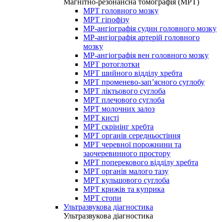
Магнітно-резонансна томографія (МРТ)
МРТ головного мозку
МРТ гіпофізу
МР-ангіографія судин головного мозку
МР-ангіографія артерій головного
мозку
МР-ангіографія вен головного мозку
МРТ ротоглотки
МРТ шийного відділу хребта
МРТ променево-зап’ясного суглобу
МРТ ліктьового суглоба
МРТ плечового суглоба
МРТ молочних залоз
МРТ кисті
МРТ скрінінг хребта
МРТ органів середньостіння
МРТ черевної порожнини та
заочеревинного простору
МРТ поперекового відділу хребта
МРТ органів малого тазу
МРТ кульшового суглоба
МРТ крижів та куприка
МРТ стопи
Ультразвукова діагностика
Ультразвукова діагностика