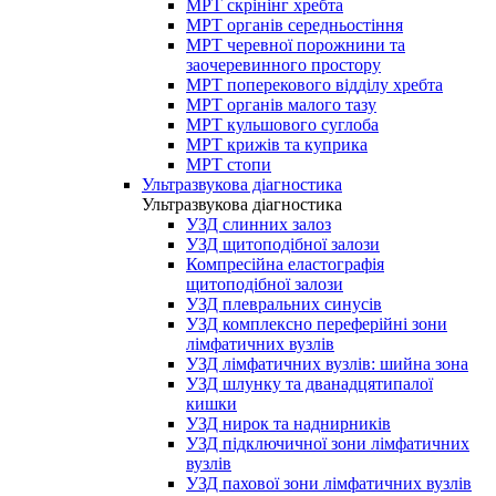
МРТ скрінінг хребта
МРТ органів середньостіння
МРТ черевної порожнини та
заочеревинного простору
МРТ поперекового відділу хребта
МРТ органів малого тазу
МРТ кульшового суглоба
МРТ крижів та куприка
МРТ стопи
Ультразвукова діагностика
Ультразвукова діагностика
УЗД слинних залоз
УЗД щитоподібної залози
Компресійна еластографія
щитоподібної залози
УЗД плевральних синусів
УЗД комплексно переферійні зони
лімфатичних вузлів
УЗД лімфатичних вузлів: шийна зона
УЗД шлунку та дванадцятипалої
кишки
УЗД нирок та наднирників
УЗД підключичної зони лімфатичних
вузлів
УЗД пахової зони лімфатичних вузлів