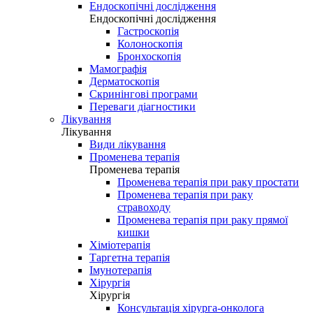
Ендоскопічні дослідження
Ендоскопічні дослідження
Гастроскопія
Колоноскопія
Бронхоскопія
Мамографія
Дерматоскопія
Скринінгові програми
Переваги діагностики
Лікування
Лікування
Види лікування
Променева терапія
Променева терапія
Променева терапія при раку простати
Променева терапія при раку
стравоходу
Променева терапія при раку прямої
кишки
Хіміотерапія
Таргетна терапія
Імунотерапія
Хірургія
Хірургія
Консультація хірурга-онколога