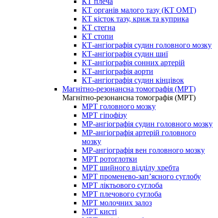
КТ плеча
КТ органів малого тазу (КТ ОМТ)
КТ кісток тазу, криж та куприка
КТ стегна
КТ стопи
КТ-ангіографія судин головного мозку
КТ-ангіографія судин шиї
КТ-ангіографія сонних артерій
КТ-ангіографія аорти
КТ-ангіографія судин кінцівок
Магнітно-резонансна томографія (МРТ)
Магнітно-резонансна томографія (МРТ)
МРТ головного мозку
МРТ гіпофізу
МР-ангіографія судин головного мозку
МР-ангіографія артерій головного
мозку
МР-ангіографія вен головного мозку
МРТ ротоглотки
МРТ шийного відділу хребта
МРТ променево-зап’ясного суглобу
МРТ ліктьового суглоба
МРТ плечового суглоба
МРТ молочних залоз
МРТ кисті