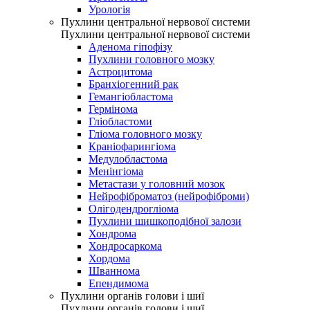
Урологія
Пухлини центральної нервової системи
Пухлини центральної нервової системи
Аденома гіпофізу
Пухлини головного мозку
Астроцитома
Бранхіогенний рак
Гемангіобластома
Гермінома
Гліобластоми
Гліома головного мозку
Краніофарингіома
Медулобластома
Менінгіома
Метастази у головний мозок
Нейрофіброматоз (нейрофіброми)
Олігодендрогліома
Пухлини шишкоподібної залози
Хондрома
Хондросаркома
Хордома
Шваннома
Епендимома
Пухлини органів голови і шиї
Пухлини органів голови і шиї