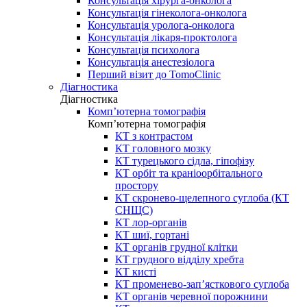
Консультація хірурга-онколога
Консультація гінеколога-онколога
Консультація уролога-онколога
Консультація лікаря-проктолога
Консультація психолога
Консультація анестезіолога
Перший візит до TomoClinic
Діагностика
Діагностика
Комп’ютерна томографія
Комп’ютерна томографія
КТ з контрастом
КТ головного мозку
КТ турецького сідла, гіпофізу
КТ орбіт та краніоорбітального
простору
КТ скронево-щелепного суглоба (КТ
СНЩС)
КТ лор-органів
КТ шиї, гортані
КТ органів грудної клітки
КТ грудного відділу хребта
КТ кисті
КТ променево-зап’ясткового суглоба
КТ органів черевної порожнини