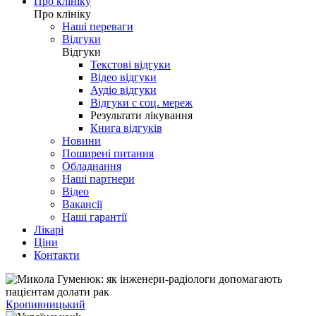
Про клініку
Про клініку
Наші переваги
Відгуки
Відгуки
Текстові відгуки
Відео відгуки
Аудіо відгуки
Відгуки с соц. мереж
Результати лікування
Книга відгуків
Новини
Поширені питання
Обладнання
Наші партнери
Відео
Вакансії
Наші гарантії
Лікарі
Ціни
Контакти
Кропивницький