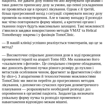
пацієнта. Не давати дозу повністю або жертвувати органами і
таки довести приписану дозу за умови, що певні ускладнення
не проявляться ще в процесі лікування. Однак є й третій,
більш прогресивний вихід з ситуації: спрямувати високу дозу
променів на новоутворення. Але в такому випадку її розподіл
має чітко повторювати форму мішені, а критичні органи і
тканини поруч будуть максимально захищені. Такі можливості
з’явилися завдяки використанню методів VMAT та Helical
Tomotherapy зокрема і у фахівців TomoClinic.
— В вашій клініці успішно реалізується томотерапія, що це за
метод?
— Високоточне спіральне донесення дози в ході проведення
променевої терапії на апараті Tomo HD. Ми називаємо його
«скальпелем з фотонів». Це спеціально створене обладнання,
яке доносить фотонні пучки різного розміру до пухлин і
метастазів особливим чином, фрагмент за фрагментом («slice
by slice»). З апаратними й технологічними можливостями
TomoClinic ми змогли перейти до прогресивних методик
лікування, з допомогою сучасних програм дозиметричного
планування — розраховувати необхідний розподіл доз
опромінення в організмі пацієнта. Заздалегідь визначати
унікальну форму пучка та розподіл променевого
навантаження відповідно межам мішені.