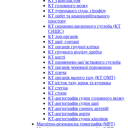
КТ з контрастом
КТ головного мозку
КТ турецького сідла, гіпофізу
КТ орбіт та краніоорбітального
простору
КТ скронево-щелепного суглоба (КТ
СНЩС)
КТ лор-органів
КТ шиї, гортані
КТ органів грудної клітки
КТ грудного відділу хребта
КТ кисті
КТ променево-зап’ясткового суглоба
КТ органів черевної порожнини
КТ плеча
КТ органів малого тазу (КТ ОМТ)
КТ кісток тазу, криж та куприка
КТ стегна
КТ стопи
КТ-ангіографія судин головного мозку
КТ-ангіографія судин шиї
КТ-ангіографія сонних артерій
КТ-ангіографія аорти
КТ-ангіографія судин кінцівок
Магнітно-резонансна томографія (МРТ)