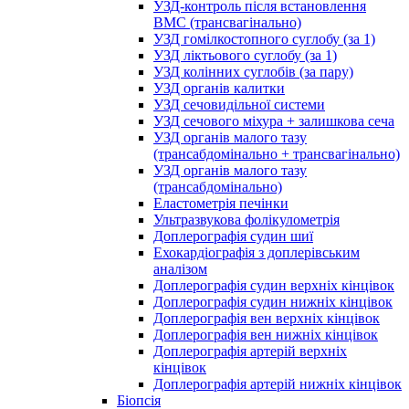
УЗД-контроль після встановлення
ВМС (трансвагінально)
УЗД гомілкостопного суглобу (за 1)
УЗД ліктьового суглобу (за 1)
УЗД колінних суглобів (за пару)
УЗД органів калитки
УЗД сечовидільної системи
УЗД сечового міхура + залишкова сеча
УЗД органів малого тазу
(трансабдомінально + трансвагінально)
УЗД органів малого тазу
(трансабдомінально)
Еластометрія печінки
Ультразвукова фолікулометрія
Доплерографія судин шиї
Ехокардіографія з доплерівським
аналізом
Доплерографія судин верхніх кінцівок
Доплерографія судин нижніх кінцівок
Доплерографія вен верхніх кінцівок
Доплерографія вен нижніх кінцівок
Доплерографія артерій верхніх
кінцівок
Доплерографія артерій нижніх кінцівок
Біопсія