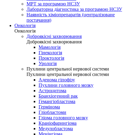
МРТ за програмою НСЗУ
Лабораторна діагностика за програмою НСЗУ
Наявність хіміопрепаратів (централізоване
постачання)
Онкологія
Онкологія
Доброякісні захворювання
Доброякісні захворювання
Мамологія
Гінекологія
Проктологія
Урологія
Пухлини центральної нервової системи
Пухлини центральної нервової системи
Аденома гіпофізу
Пухлини головного мозку
Астроцитома
Бранхіогенний рак
Гемангіобластома
Гермінома
Гліобластоми
Гліома головного мозку
Краніофарингіома
Медулобластома
Менінгіома