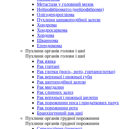
Метастази у головний мозок
Нейрофіброматоз (нейрофіброми)
Олігодендрогліома
Пухлини шишкоподібної залози
Хондрома
Хондросаркома
Хордома
Шваннома
Епендимома
Пухлини органів голови і шиї
Пухлини органів голови і шиї
Рак язика
Рак гортані
Рак глотки (носо-, рото, гортаноглотки)
Рак верхньої і нижньої губи
Рак щитоподібної залози
Рак мигдалин
Рак слинних залоз
Рак верхньої і нижньої щелепи
Рак порожнини носа і придаткових пазух
Рак порожнини рота
Бранхіогенний рак шиї
Пухлини органів грудної порожнини
Пухлини органів грудної порожнини
Середостіння (тимома)