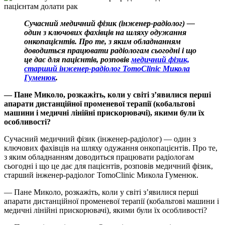
Сучасний медичний фізик (інженер-радіолог) —
один з ключових фахівців на шляху одужання
онкопацієнтів. Про те, з яким обладнанням
доводиться працювати радіологам сьогодні і що
це дає для пацієнтів, розповів
медичний фізик,
старший інженер-радіолог TomoClinic Микола
Гуменюк
.
— Пане Миколо, розкажіть, коли у світі з’явилися перші
апарати дистанційної променевої терапії (кобальтові
машини і медичні лінійні прискорювачі), якими були їх
особливості?
Сучасний медичний фізик (інженер-радіолог) — один з
ключових фахівців на шляху одужання онкопацієнтів. Про те,
з яким обладнанням доводиться працювати радіологам
сьогодні і що це дає для пацієнтів, розповів медичний фізик,
старший інженер-радіолог TomoClinic Микола Гуменюк.
— Пане Миколо, розкажіть, коли у світі з’явилися перші
апарати дистанційної променевої терапії (кобальтові машини і
медичні лінійні прискорювачі), якими були їх особливості?