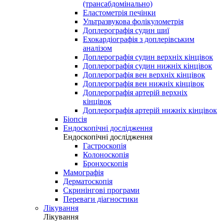
(трансабдомінально)
Еластометрія печінки
Ультразвукова фолікулометрія
Доплерографія судин шиї
Ехокардіографія з доплерівським
аналізом
Доплерографія судин верхніх кінцівок
Доплерографія судин нижніх кінцівок
Доплерографія вен верхніх кінцівок
Доплерографія вен нижніх кінцівок
Доплерографія артерій верхніх
кінцівок
Доплерографія артерій нижніх кінцівок
Біопсія
Ендоскопічні дослідження
Ендоскопічні дослідження
Гастроскопія
Колоноскопія
Бронхоскопія
Мамографія
Дерматоскопія
Скринінгові програми
Переваги діагностики
Лікування
Лікування