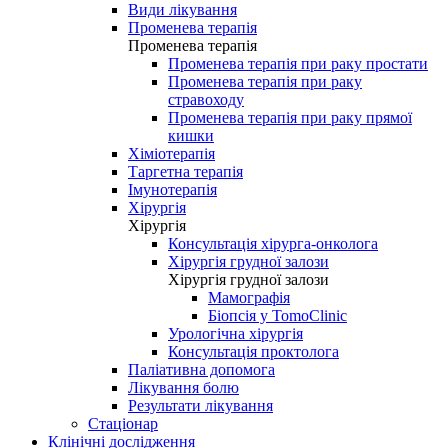
Види лікування
Променева терапія
Променева терапія
Променева терапія при раку простати
Променева терапія при раку
стравоходу
Променева терапія при раку прямої
кишки
Хіміотерапія
Таргетна терапія
Імунотерапія
Хірургія
Хірургія
Консультація хірурга-онколога
Хірургія грудної залози
Хірургія грудної залози
Мамографія
Біопсія у TomoClinic
Урологічна хірургія
Консультація проктолога
Паліативна допомога
Лікування болю
Результати лікування
Стаціонар
Клінічні дослідження