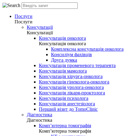
Послуги
Послуги
Консультації
Консультації
Консультація онколога
Консультація онколога
Комплексна консультація онколога
Консиліум фахівців
Друга думка
Консультація променевого терапевта
Консультація мамолога
Консультація хірурга-онколога
Консультація гінеколога-онколога
Консультація уролога-онколога
Консультація лікаря-проктолога
Консультація психолога
Консультація анестезіолога
Перший візит до TomoClinic
Діагностика
Діагностика
Комп’ютерна томографія
Комп’ютерна томографія