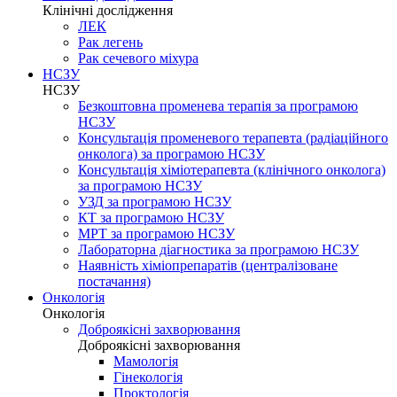
Клінічні дослідження
ЛЕК
Рак легень
Рак сечевого міхура
НСЗУ
НСЗУ
Безкоштовна променева терапія за програмою
НСЗУ
Консультація променевого терапевта (радіаційного
онколога) за програмою НСЗУ
Консультація хіміотерапевта (клінічного онколога)
за програмою НСЗУ
УЗД за програмою НСЗУ
КТ за програмою НСЗУ
МРТ за програмою НСЗУ
Лабораторна діагностика за програмою НСЗУ
Наявність хіміопрепаратів (централізоване
постачання)
Онкологія
Онкологія
Доброякісні захворювання
Доброякісні захворювання
Мамологія
Гінекологія
Проктологія