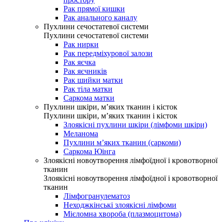
Рак прямої кишки
Рак анального каналу
Пухлини сечостатевої системи
Пухлини сечостатевої системи
Рак нирки
Рак передміхурової залози
Рак яєчка
Рак яєчників
Рак шийки матки
Рак тіла матки
Саркома матки
Пухлини шкіри, м’яких тканин і кісток
Пухлини шкіри, м’яких тканин і кісток
Злоякісні пухлини шкіри (лімфоми шкіри)
Меланома
Пухлини м’яких тканин (саркоми)
Саркома Юінга
Злоякісні новоутворення лімфоїдної і кровотворної
тканин
Злоякісні новоутворення лімфоїдної і кровотворної
тканин
Лімфогранулематоз
Неходжкінські злоякісні лімфоми
Мієломна хвороба (плазмоцитома)