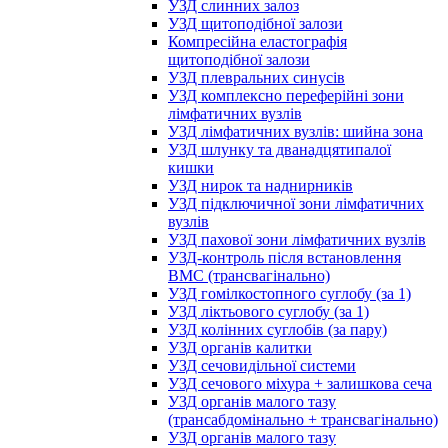
УЗД слинних залоз
УЗД щитоподібної залози
Компресійна еластографія
щитоподібної залози
УЗД плевральних синусів
УЗД комплексно переферійні зони
лімфатичних вузлів
УЗД лімфатичних вузлів: шийна зона
УЗД шлунку та дванадцятипалої
кишки
УЗД нирок та наднирників
УЗД підключичної зони лімфатичних
вузлів
УЗД пахової зони лімфатичних вузлів
УЗД-контроль після встановлення
ВМС (трансвагінально)
УЗД гомілкостопного суглобу (за 1)
УЗД ліктьового суглобу (за 1)
УЗД колінних суглобів (за пару)
УЗД органів калитки
УЗД сечовидільної системи
УЗД сечового міхура + залишкова сеча
УЗД органів малого тазу
(трансабдомінально + трансвагінально)
УЗД органів малого тазу