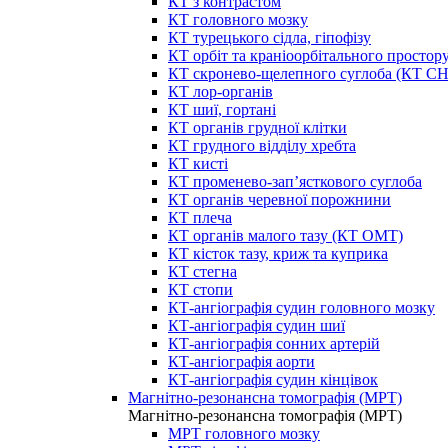
КТ з контрастом
КТ головного мозку
КТ турецького сідла, гіпофізу
КТ орбіт та краніоорбітального простор
КТ скронево-щелепного суглоба (КТ 
КТ лор-органів
КТ шиї, гортані
КТ органів грудної клітки
КТ грудного відділу хребта
КТ кисті
КТ променево-зап’ясткового суглоба
КТ органів черевної порожнини
КТ плеча
КТ органів малого тазу (КТ ОМТ)
КТ кісток тазу, криж та куприка
КТ стегна
КТ стопи
КТ-ангіографія судин головного мозку
КТ-ангіографія судин шиї
КТ-ангіографія сонних артерій
КТ-ангіографія аорти
КТ-ангіографія судин кінцівок
Магнітно-резонансна томографія (МРТ)
Магнітно-резонансна томографія (МРТ)
МРТ головного мозку