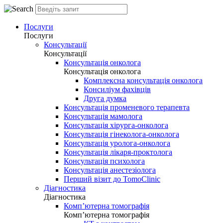
Послуги
Послуги
Консультації
Консультації
Консультація онколога
Консультація онколога
Комплексна консультація онколога
Консиліум фахівців
Друга думка
Консультація променевого терапевта
Консультація мамолога
Консультація хірурга-онколога
Консультація гінеколога-онколога
Консультація уролога-онколога
Консультація лікаря-проктолога
Консультація психолога
Консультація анестезіолога
Перший візит до TomoClinic
Діагностика
Діагностика
Комп’ютерна томографія
Комп’ютерна томографія