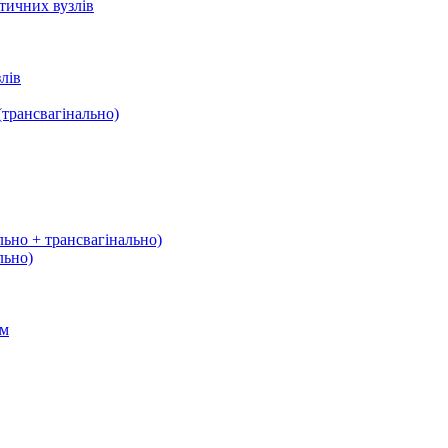
тичних вузлів
лів
трансвагінально)
льно + трансвагінально)
льно)
ом