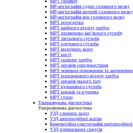
МРТ гіпофізу
МР-ангіографія судин головного мозку
МР-ангіографія артерій головного мозку
МР-ангіографія вен головного мозку
МРТ ротоглотки
МРТ шийного відділу хребта
МРТ променево-зап’ясного суглобу
МРТ ліктьового суглоба
МРТ плечового суглоба
МРТ молочних залоз
МРТ кисті
МРТ скрінінг хребта
МРТ органів середньостіння
МРТ черевної порожнини та заочеревин
МРТ поперекового відділу хребта
МРТ органів малого тазу
МРТ кульшового суглоба
МРТ крижів та куприка
МРТ стопи
Ультразвукова діагностика
Ультразвукова діагностика
УЗД слинних залоз
УЗД щитоподібної залози
Компресійна еластографія щитоподібної
УЗД плевральних синусів