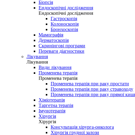
Біопсія
Ендоскопічні дослідження
Ендоскопічні дослідження
Гастроскопія
Колоноскопія
Бронхоскопія
Мамографія
Дерматоскопія
Скринінгові програми
Переваги діагностики
Лікування
Лікування
Види лікування
Променева терапія
Променева терапія
Променева терапія при раку простати
Променева терапія при раку стравоходу
Променева терапія при раку прямої киш
Хіміотерапія
Таргетна терапія
Імунотерапія
Хірургія
Хірургія
Консультація хірурга-онколога
Хірургія грудної залози