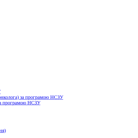
У
 онколога) за програмою НСЗУ
 за програмою НСЗУ
ня)