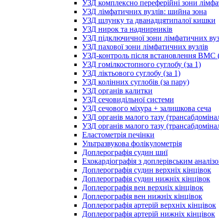
УЗД комплексно переферійні зони лімфа
УЗД лімфатичних вузлів: шийна зона
УЗД шлунку та дванадцятипалої кишки
УЗД нирок та наднирників
УЗД підключичної зони лімфатичних вуз
УЗД пахової зони лімфатичних вузлів
УЗД-контроль після встановлення ВМС (
УЗД гомілкостопного суглобу (за 1)
УЗД ліктьового суглобу (за 1)
УЗД колінних суглобів (за пару)
УЗД органів калитки
УЗД сечовидільної системи
УЗД сечового міхура + залишкова сеча
УЗД органів малого тазу (трансабдоміна
УЗД органів малого тазу (трансабдоміна
Еластометрія печінки
Ультразвукова фолікулометрія
Доплерографія судин шиї
Ехокардіографія з доплерівським аналіз
Доплерографія судин верхніх кінцівок
Доплерографія судин нижніх кінцівок
Доплерографія вен верхніх кінцівок
Доплерографія вен нижніх кінцівок
Доплерографія артерій верхніх кінцівок
Доплерографія артерій нижніх кінцівок