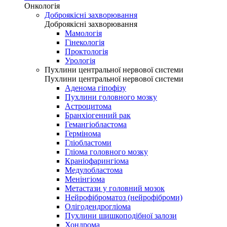
Онкологія
Доброякісні захворювання
Доброякісні захворювання
Мамологія
Гінекологія
Проктологія
Урологія
Пухлини центральної нервової системи
Пухлини центральної нервової системи
Аденома гіпофізу
Пухлини головного мозку
Астроцитома
Бранхіогенний рак
Гемангіобластома
Гермінома
Гліобластоми
Гліома головного мозку
Краніофарингіома
Медулобластома
Менінгіома
Метастази у головний мозок
Нейрофіброматоз (нейрофіброми)
Олігодендрогліома
Пухлини шишкоподібної залози
Хондрома