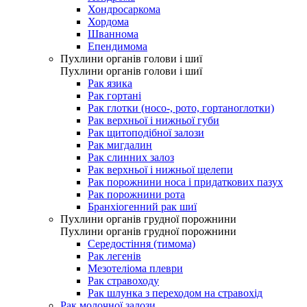
Хондросаркома
Хордома
Шваннома
Епендимома
Пухлини органів голови і шиї
Пухлини органів голови і шиї
Рак язика
Рак гортані
Рак глотки (носо-, рото, гортаноглотки)
Рак верхньої і нижньої губи
Рак щитоподібної залози
Рак мигдалин
Рак слинних залоз
Рак верхньої і нижньої щелепи
Рак порожнини носа і придаткових пазух
Рак порожнини рота
Бранхіогенний рак шиї
Пухлини органів грудної порожнини
Пухлини органів грудної порожнини
Середостіння (тимома)
Рак легенів
Мезотеліома плеври
Рак стравоходу
Рак шлунка з переходом на стравохід
Рак молочної залози