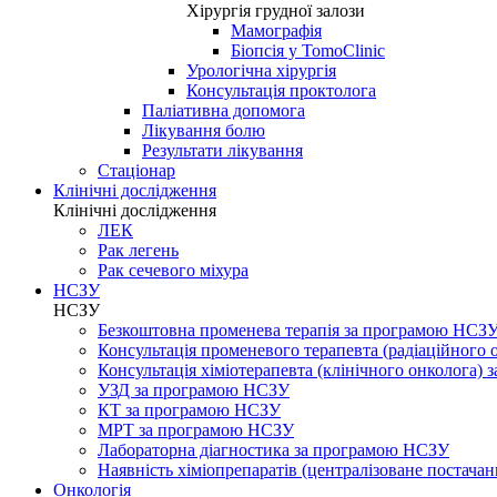
Хірургія грудної залози
Мамографія
Біопсія у TomoClinic
Урологічна хірургія
Консультація проктолога
Паліативна допомога
Лікування болю
Результати лікування
Стаціонар
Клінічні дослідження
Клінічні дослідження
ЛЕК
Рак легень
Рак сечевого міхура
НСЗУ
НСЗУ
Безкоштовна променева терапія за програмою НСЗ
Консультація променевого терапевта (радіаційного
Консультація хіміотерапевта (клінічного онколога)
УЗД за програмою НСЗУ
КТ за програмою НСЗУ
МРТ за програмою НСЗУ
Лабораторна діагностика за програмою НСЗУ
Наявність хіміопрепаратів (централізоване постачан
Онкологія