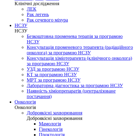
Клінічні дослідження
ЛЕК
Рак легень
Рак сечевого міхура
НСЗУ
НСЗУ
Безкоштовна променева терапія за програмою
НСЗУ
Консультація променевого терапевта (радіаційного
онколога) за програмою НСЗУ
Консультація хіміотерапевта (клінічного онколога)
за програмою НСЗУ
УЗД за програмою НСЗУ
КТ за програмою НСЗУ
МРТ за програмою НСЗУ
Лабораторна діагностика за програмою НСЗУ
Наявність хіміопрепаратів (централізоване
постачання)
Онкологія
Онкологія
Доброякісні захворювання
Доброякісні захворювання
Мамологія
Гінекологія
Проктологія