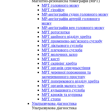
Магнітно-резонансна томографія (МРТ)
МРТ головного мозку
МРТ гіпофізу
МР-ангіографія судин головного мозку
МР-ангіографія артерій головного
мозку
МР-ангіографія вен головного мозку
МРТ ротоглотки
МРТ шийного відділу хребта
МРТ променево-зап’ясного суглобу
МРТ ліктьового суглоба
МРТ плечового суглоба
МРТ молочних залоз
МРТ кисті
МРТ скрінінг хребта
МРТ органів середньостіння
МРТ черевної порожнини та
заочеревинного простору
МРТ поперекового відділу хребта
МРТ органів малого тазу
МРТ кульшового суглоба
МРТ крижів та куприка
МРТ стопи
Ультразвукова діагностика
Ультразвукова діагностика