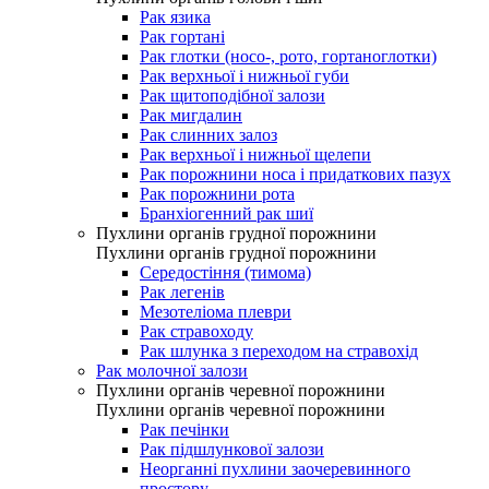
Рак язика
Рак гортані
Рак глотки (носо-, рото, гортаноглотки)
Рак верхньої і нижньої губи
Рак щитоподібної залози
Рак мигдалин
Рак слинних залоз
Рак верхньої і нижньої щелепи
Рак порожнини носа і придаткових пазух
Рак порожнини рота
Бранхіогенний рак шиї
Пухлини органів грудної порожнини
Пухлини органів грудної порожнини
Середостіння (тимома)
Рак легенів
Мезотеліома плеври
Рак стравоходу
Рак шлунка з переходом на стравохід
Рак молочної залози
Пухлини органів черевної порожнини
Пухлини органів черевної порожнини
Рак печінки
Рак підшлункової залози
Неорганні пухлини заочеревинного
простору