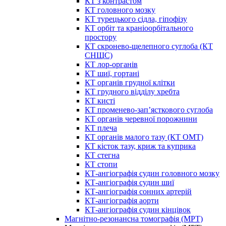
КТ з контрастом
КТ головного мозку
КТ турецького сідла, гіпофізу
КТ орбіт та краніоорбітального
простору
КТ скронево-щелепного суглоба (КТ
СНЩС)
КТ лор-органів
КТ шиї, гортані
КТ органів грудної клітки
КТ грудного відділу хребта
КТ кисті
КТ променево-зап’ясткового суглоба
КТ органів черевної порожнини
КТ плеча
КТ органів малого тазу (КТ ОМТ)
КТ кісток тазу, криж та куприка
КТ стегна
КТ стопи
КТ-ангіографія судин головного мозку
КТ-ангіографія судин шиї
КТ-ангіографія сонних артерій
КТ-ангіографія аорти
КТ-ангіографія судин кінцівок
Магнітно-резонансна томографія (МРТ)