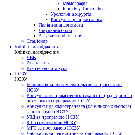
Мамографія
Біопсія у TomoClinic
Урологічна хірургія
Консультація проктолога
Паліативна допомога
Лікування болю
Результати лікування
Стаціонар
Клінічні дослідження
Клінічні дослідження
ЛЕК
Рак легень
Рак сечевого міхура
НСЗУ
НСЗУ
Безкоштовна променева терапія за програмою
НСЗУ
Консультація променевого терапевта (радіаційного
онколога) за програмою НСЗУ
Консультація хіміотерапевта (клінічного онколога)
за програмою НСЗУ
УЗД за програмою НСЗУ
КТ за програмою НСЗУ
МРТ за програмою НСЗУ
Лабораторна діагностика за програмою НСЗУ