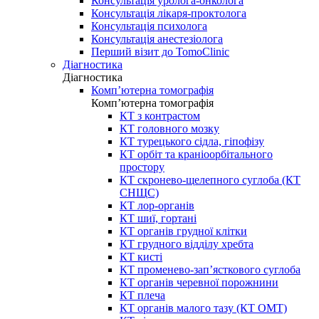
Консультація уролога-онколога
Консультація лікаря-проктолога
Консультація психолога
Консультація анестезіолога
Перший візит до TomoClinic
Діагностика
Діагностика
Комп’ютерна томографія
Комп’ютерна томографія
КТ з контрастом
КТ головного мозку
КТ турецького сідла, гіпофізу
КТ орбіт та краніоорбітального
простору
КТ скронево-щелепного суглоба (КТ
СНЩС)
КТ лор-органів
КТ шиї, гортані
КТ органів грудної клітки
КТ грудного відділу хребта
КТ кисті
КТ променево-зап’ясткового суглоба
КТ органів черевної порожнини
КТ плеча
КТ органів малого тазу (КТ ОМТ)