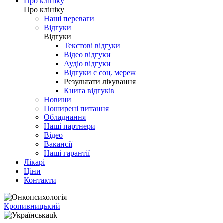
Про клініку
Про клініку
Наші переваги
Відгуки
Відгуки
Текстові відгуки
Відео відгуки
Аудіо відгуки
Відгуки с соц. мереж
Результати лікування
Книга відгуків
Новини
Поширені питання
Обладнання
Наші партнери
Відео
Вакансії
Наші гарантії
Лікарі
Ціни
Контакти
Кропивницький
uk