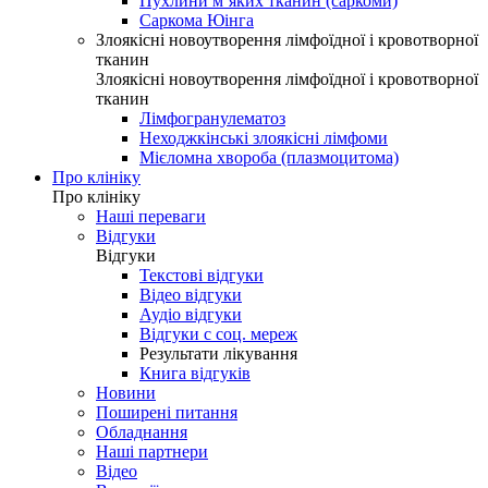
Пухлини м’яких тканин (саркоми)
Саркома Юінга
Злоякісні новоутворення лімфоїдної і кровотворної
тканин
Злоякісні новоутворення лімфоїдної і кровотворної
тканин
Лімфогранулематоз
Неходжкінські злоякісні лімфоми
Мієломна хвороба (плазмоцитома)
Про клініку
Про клініку
Наші переваги
Відгуки
Відгуки
Текстові відгуки
Відео відгуки
Аудіо відгуки
Відгуки с соц. мереж
Результати лікування
Книга відгуків
Новини
Поширені питання
Обладнання
Наші партнери
Відео