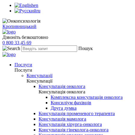
en
ru
Кропивницький
Дзвоніть безкоштовно
0 800 33 45 69
Пошук
Послуги
Послуги
Консультації
Консультації
Консультація онколога
Консультація онколога
Комплексна консультація онколога
Консиліум фахівців
Друга думка
Консультація променевого терапевта
Консультація мамолога
Консультація хірурга-онколога
Консультація гінеколога-онколога