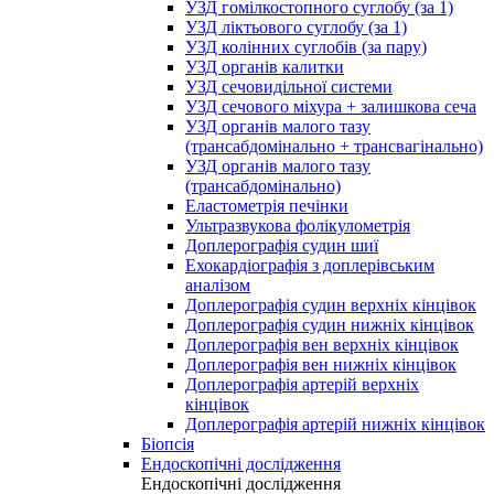
УЗД гомілкостопного суглобу (за 1)
УЗД ліктьового суглобу (за 1)
УЗД колінних суглобів (за пару)
УЗД органів калитки
УЗД сечовидільної системи
УЗД сечового міхура + залишкова сеча
УЗД органів малого тазу
(трансабдомінально + трансвагінально)
УЗД органів малого тазу
(трансабдомінально)
Еластометрія печінки
Ультразвукова фолікулометрія
Доплерографія судин шиї
Ехокардіографія з доплерівським
аналізом
Доплерографія судин верхніх кінцівок
Доплерографія судин нижніх кінцівок
Доплерографія вен верхніх кінцівок
Доплерографія вен нижніх кінцівок
Доплерографія артерій верхніх
кінцівок
Доплерографія артерій нижніх кінцівок
Біопсія
Ендоскопічні дослідження
Ендоскопічні дослідження