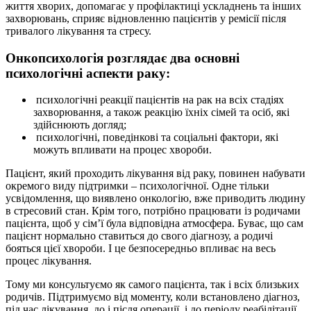
життя хворих, допомагає у профілактиці ускладнень та інших
захворювань, сприяє відновленню пацієнтів у ремісії після
тривалого лікування та стресу.
Онкопсихологія розглядає два основні
психологічні аспекти раку:
психологічні реакції пацієнтів на рак на всіх стадіях
захворювання, а також реакцію їхніх сімей та осіб, які
здійснюють догляд;
психологічні, поведінкові та соціальні фактори, які
можуть впливати на процес хвороби.
Пацієнт, який проходить лікування від раку, повинен набувати
окремого виду підтримки – психологічної. Одне тільки
усвідомлення, що виявлено онкологію, вже приводить людину
в стресовий стан. Крім того, потрібно працювати із родичами
пацієнта, щоб у сім’ї була відповідна атмосфера. Буває, що сам
пацієнт нормально ставиться до свого діагнозу, а родичі
бояться цієї хвороби. І це безпосередньо впливає на весь
процес лікування.
Тому ми консультуємо як самого пацієнта, так і всіх близьких
родичів. Підтримуємо від моменту, коли встановлено діагноз,
під час лікування, до і після операції, і до періоду реабілітації.