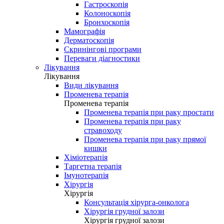
Гастроскопія
Колоноскопія
Бронхоскопія
Мамографія
Дерматоскопія
Скринінгові програми
Переваги діагностики
Лікування
Лікування
Види лікування
Променева терапія
Променева терапія
Променева терапія при раку простати
Променева терапія при раку
стравоходу
Променева терапія при раку прямої
кишки
Хіміотерапія
Таргетна терапія
Імунотерапія
Хірургія
Хірургія
Консультація хірурга-онколога
Хірургія грудної залози
Хірургія грудної залози