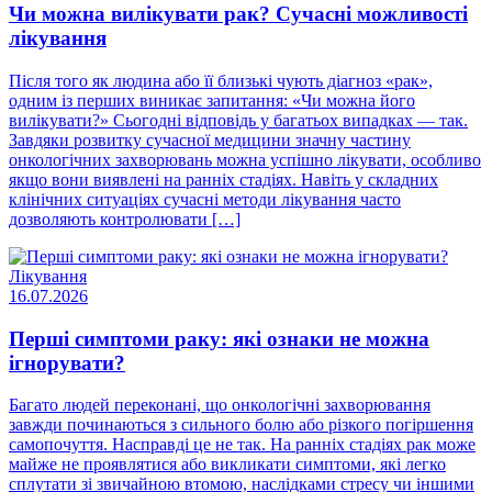
Чи можна вилікувати рак? Сучасні можливості
лікування
Після того як людина або її близькі чують діагноз «рак»,
одним із перших виникає запитання: «Чи можна його
вилікувати?» Сьогодні відповідь у багатьох випадках — так.
Завдяки розвитку сучасної медицини значну частину
онкологічних захворювань можна успішно лікувати, особливо
якщо вони виявлені на ранніх стадіях. Навіть у складних
клінічних ситуаціях сучасні методи лікування часто
дозволяють контролювати […]
Лікування
16.07.2026
Перші симптоми раку: які ознаки не можна
ігнорувати?
Багато людей переконані, що онкологічні захворювання
завжди починаються з сильного болю або різкого погіршення
самопочуття. Насправді це не так. На ранніх стадіях рак може
майже не проявлятися або викликати симптоми, які легко
сплутати зі звичайною втомою, наслідками стресу чи іншими