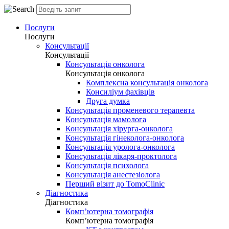
Послуги
Послуги
Консультації
Консультації
Консультація онколога
Консультація онколога
Комплексна консультація онколога
Консиліум фахівців
Друга думка
Консультація променевого терапевта
Консультація мамолога
Консультація хірурга-онколога
Консультація гінеколога-онколога
Консультація уролога-онколога
Консультація лікаря-проктолога
Консультація психолога
Консультація анестезіолога
Перший візит до TomoClinic
Діагностика
Діагностика
Комп’ютерна томографія
Комп’ютерна томографія