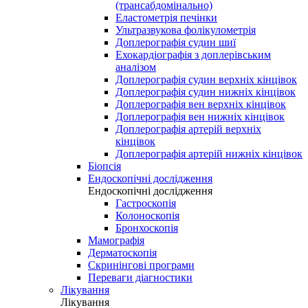
(трансабдомінально)
Еластометрія печінки
Ультразвукова фолікулометрія
Доплерографія судин шиї
Ехокардіографія з доплерівським
аналізом
Доплерографія судин верхніх кінцівок
Доплерографія судин нижніх кінцівок
Доплерографія вен верхніх кінцівок
Доплерографія вен нижніх кінцівок
Доплерографія артерій верхніх
кінцівок
Доплерографія артерій нижніх кінцівок
Біопсія
Ендоскопічні дослідження
Ендоскопічні дослідження
Гастроскопія
Колоноскопія
Бронхоскопія
Мамографія
Дерматоскопія
Скринінгові програми
Переваги діагностики
Лікування
Лікування