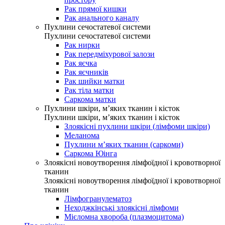
Рак прямої кишки
Рак анального каналу
Пухлини сечостатевої системи
Пухлини сечостатевої системи
Рак нирки
Рак передміхурової залози
Рак яєчка
Рак яєчників
Рак шийки матки
Рак тіла матки
Саркома матки
Пухлини шкіри, м’яких тканин і кісток
Пухлини шкіри, м’яких тканин і кісток
Злоякісні пухлини шкіри (лімфоми шкіри)
Меланома
Пухлини м’яких тканин (саркоми)
Саркома Юінга
Злоякісні новоутворення лімфоїдної і кровотворної
тканин
Злоякісні новоутворення лімфоїдної і кровотворної
тканин
Лімфогранулематоз
Неходжкінські злоякісні лімфоми
Мієломна хвороба (плазмоцитома)