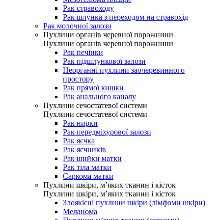
Рак стравоходу
Рак шлунка з переходом на стравохід
Рак молочної залози
Пухлини органів черевної порожнини
Пухлини органів черевної порожнини
Рак печінки
Рак підшлункової залози
Неорганні пухлини заочеревинного
простору
Рак прямої кишки
Рак анального каналу
Пухлини сечостатевої системи
Пухлини сечостатевої системи
Рак нирки
Рак передміхурової залози
Рак яєчка
Рак яєчників
Рак шийки матки
Рак тіла матки
Саркома матки
Пухлини шкіри, м’яких тканин і кісток
Пухлини шкіри, м’яких тканин і кісток
Злоякісні пухлини шкіри (лімфоми шкіри)
Меланома