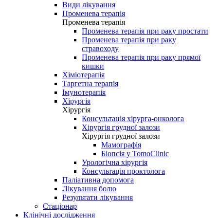
Види лікування
Променева терапія
Променева терапія
Променева терапія при раку простати
Променева терапія при раку
стравоходу
Променева терапія при раку прямої
кишки
Хіміотерапія
Таргетна терапія
Імунотерапія
Хірургія
Хірургія
Консультація хірурга-онколога
Хірургія грудної залози
Хірургія грудної залози
Мамографія
Біопсія у TomoClinic
Урологічна хірургія
Консультація проктолога
Паліативна допомога
Лікування болю
Результати лікування
Стаціонар
Клінічні дослідження