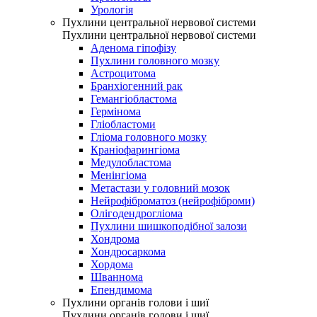
Урологія
Пухлини центральної нервової системи
Пухлини центральної нервової системи
Аденома гіпофізу
Пухлини головного мозку
Астроцитома
Бранхіогенний рак
Гемангіобластома
Гермінома
Гліобластоми
Гліома головного мозку
Краніофарингіома
Медулобластома
Менінгіома
Метастази у головний мозок
Нейрофіброматоз (нейрофіброми)
Олігодендрогліома
Пухлини шишкоподібної залози
Хондрома
Хондросаркома
Хордома
Шваннома
Епендимома
Пухлини органів голови і шиї
Пухлини органів голови і шиї