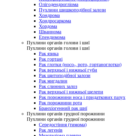
Олігодендрогліома
Пухлини шишкоподібної залози
Хондрома
Хондросаркома
Хордома
Шваннома
Епендимома
Пухлини органів голови і шиї
Пухлини органів голови і шиї
Рак язика
Рак гортані
Рак глотки (носо-, рото, гортаноглотки)
Рак верхньої і нижньої губи
Рак щитоподібної залози
Рак мигдалин
Рак слинних залоз
Рак верхньої і нижньої щелепи
Рак порожнини носа і придаткових пазух
Рак порожнини рота
Бранхіогенний рак шиї
Пухлини органів грудної порожнини
Пухлини органів грудної порожнини
Середостіння (тимома)
Рак легенів
Мезотеліома плеври