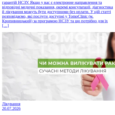
гарантій НСЗУ. Якщо у вас є електронне направлення та
відповідні медичні показання, окремі консультації, діагностика
й лікування можуть бути доступними без оплати. У цій статті
розповідаємо, які послуги доступні у TomoClinic (м.
Кропивницький) за програмою НСЗУ та що потрібно для їх
[…]
Лікування
20.07.2026