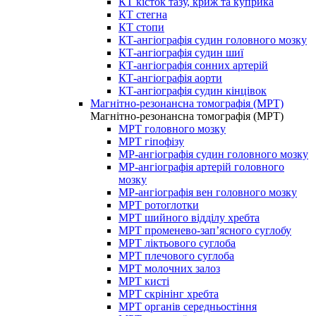
КТ кісток тазу, криж та куприка
КТ стегна
КТ стопи
КТ-ангіографія судин головного мозку
КТ-ангіографія судин шиї
КТ-ангіографія сонних артерій
КТ-ангіографія аорти
КТ-ангіографія судин кінцівок
Магнітно-резонансна томографія (МРТ)
Магнітно-резонансна томографія (МРТ)
МРТ головного мозку
МРТ гіпофізу
МР-ангіографія судин головного мозку
МР-ангіографія артерій головного
мозку
МР-ангіографія вен головного мозку
МРТ ротоглотки
МРТ шийного відділу хребта
МРТ променево-зап’ясного суглобу
МРТ ліктьового суглоба
МРТ плечового суглоба
МРТ молочних залоз
МРТ кисті
МРТ скрінінг хребта
МРТ органів середньостіння