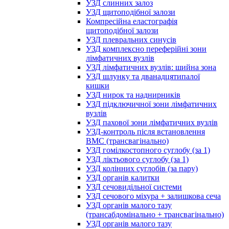
УЗД слинних залоз
УЗД щитоподібної залози
Компресійна еластографія
щитоподібної залози
УЗД плевральних синусів
УЗД комплексно переферійні зони
лімфатичних вузлів
УЗД лімфатичних вузлів: шийна зона
УЗД шлунку та дванадцятипалої
кишки
УЗД нирок та наднирників
УЗД підключичної зони лімфатичних
вузлів
УЗД пахової зони лімфатичних вузлів
УЗД-контроль після встановлення
ВМС (трансвагінально)
УЗД гомілкостопного суглобу (за 1)
УЗД ліктьового суглобу (за 1)
УЗД колінних суглобів (за пару)
УЗД органів калитки
УЗД сечовидільної системи
УЗД сечового міхура + залишкова сеча
УЗД органів малого тазу
(трансабдомінально + трансвагінально)
УЗД органів малого тазу