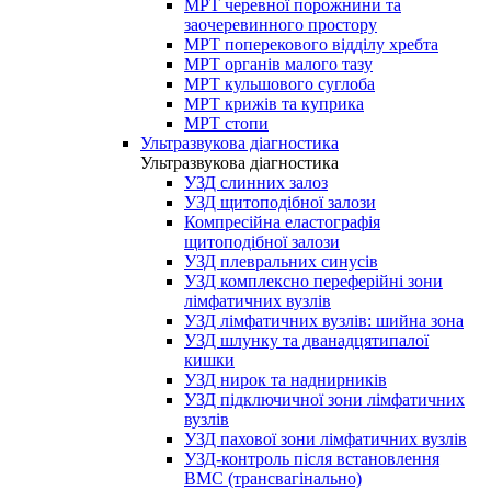
МРТ черевної порожнини та
заочеревинного простору
МРТ поперекового відділу хребта
МРТ органів малого тазу
МРТ кульшового суглоба
МРТ крижів та куприка
МРТ стопи
Ультразвукова діагностика
Ультразвукова діагностика
УЗД слинних залоз
УЗД щитоподібної залози
Компресійна еластографія
щитоподібної залози
УЗД плевральних синусів
УЗД комплексно переферійні зони
лімфатичних вузлів
УЗД лімфатичних вузлів: шийна зона
УЗД шлунку та дванадцятипалої
кишки
УЗД нирок та наднирників
УЗД підключичної зони лімфатичних
вузлів
УЗД пахової зони лімфатичних вузлів
УЗД-контроль після встановлення
ВМС (трансвагінально)