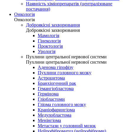
Наявність хіміопрепаратів (централізоване
постачання)
Онкологія
Онкологія
Доброякісні захворювання
Доброякісні захворювання
Мамологія
Гінекологія
Проктологія
Урологія
Пухлини центральної нервової системи
Пухлини центральної нервової системи
Аденома гіпофізу
Пухлини головного мозку
Астроцитома
Бранхіогенний рак
Гемангіобластома
Гермінома
Гліобластоми
Гліома головного мозку
Краніофарингіома
Медулобластома
Менінгіома
Метастази у головний мозок
Нейрофіброматоз (нейрофіброми)