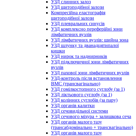
УЗД слинних залоз
УЗД щитоподібної залози
Компресійна еластографія
щитоподібної залози
УЗД плевральних синусів
УЗД комплексно переферійні зони
лімфатичних вузлів
УЗД лімфатичних вузлів: шийна зона
УЗД шлунку та дванадцятипалої
кишки
УЗД нирок та наднирників
УЗД підключичної зони лімфатичних
вузлів
УЗД пахової зони лімфатичних вузлів
УЗД-контроль після встановлення
ВМС (трансвагінально)
УЗД гомілкостопного суглобу (за 1)
УЗД ліктьового суглобу (за 1)
УЗД колінних суглобів (за пару)
УЗД органів калитки
УЗД сечовидільної системи
УЗД сечового міхура + залишкова сеча
УЗД органів малого тазу
(трансабдомінально + трансвагінально)
УЗД органів малого тазу