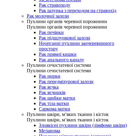
Рак стравоходу
Рак шлунка з переходом на стравохід
Рак молочної залози
Пухлини органів черевної порожнини
Пухлини органів черевної порожнини
Рак печінки
Рак підшлункової залози
Неорганні пухлини заочеревинного
простору
Рак прямої кишки
Рак анального каналу
Пухлини сечостатевої системи
Пухлини сечостатевої системи
Рак нирки
Рак передміхурової залози
Рак яєчка
Рак яєчників
Рак шийки матки
Рак тіла матки
Саркома матки
Пухлини шкіри, м’яких тканин і кісток
Пухлини шкіри, м’яких тканин і кісток
Злоякісні пухлини шкіри (лімфоми шкіри)
Меланома