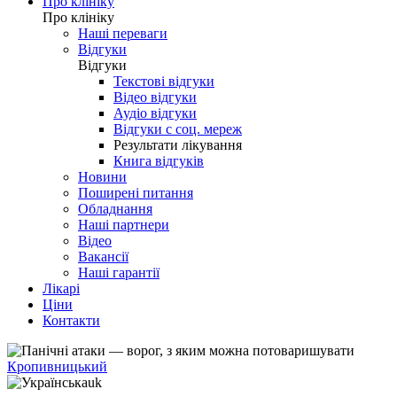
Про клініку
Про клініку
Наші переваги
Відгуки
Відгуки
Текстові відгуки
Відео відгуки
Аудіо відгуки
Відгуки с соц. мереж
Результати лікування
Книга відгуків
Новини
Поширені питання
Обладнання
Наші партнери
Відео
Вакансії
Наші гарантії
Лікарі
Ціни
Контакти
Кропивницький
uk