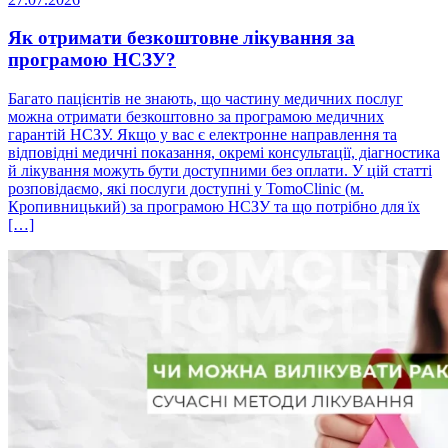
Як отримати безкоштовне лікування за
програмою НСЗУ?
Багато пацієнтів не знають, що частину медичних послуг
можна отримати безкоштовно за програмою медичних
гарантій НСЗУ. Якщо у вас є електронне направлення та
відповідні медичні показання, окремі консультації, діагностика
й лікування можуть бути доступними без оплати. У цій статті
розповідаємо, які послуги доступні у TomoClinic (м.
Кропивницький) за програмою НСЗУ та що потрібно для їх
[…]