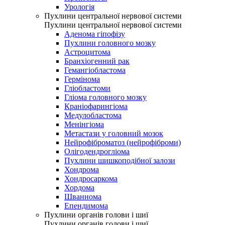
Урологія
Пухлини центральної нервової системи
Пухлини центральної нервової системи
Аденома гіпофізу
Пухлини головного мозку
Астроцитома
Бранхіогенний рак
Гемангіобластома
Гермінома
Гліобластоми
Гліома головного мозку
Краніофарингіома
Медулобластома
Менінгіома
Метастази у головний мозок
Нейрофіброматоз (нейрофіброми)
Олігодендрогліома
Пухлини шишкоподібної залози
Хондрома
Хондросаркома
Хордома
Шваннома
Епендимома
Пухлини органів голови і шиї
Пухлини органів голови і шиї