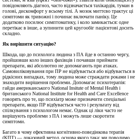
повідомляють діагноз, часто відзначається тахікардія, туман в
голові, дискомфорт у всьому тілі. А мозок миттєво трактує ці
симптоми як тривожні і починає включати паніку. Це
додатково посилює симптоматику, і коло замикається: одне
перетікає в інше, а зупинити цей кругообіг пацієнтові досить
складно.
Як вирішити ситуацію?
Шкода, що до психолога людина з ПА йде в останню чергу,
пройшовши коло інших фахівців і почавши приймати
препарати, які абсолютно не допомагають при атаках.
Самовиліковування при ПР не відбувається або відбувається в
рідкісних випадках, тому людина може страждати роками і не
знаходити вирішення проблеми. Допомагає психотерапія:
гайди американського National Insitute of Mental Health і
британського National Institute for Health and Care Excellence
говорять про те, що психіатр може призначити спеціальні
препарати, якщо ПР відбувається часто і результату від
спілкування з психологом немає. Однак ці ліки часто не
вирішують проблеми з ПА і можуть лише скоротити
симптоми.
Багато в чому ефективна когнітивно-поведінкова терапія
(КПТ) — доказовий метод, основа якого така: ми поводимо