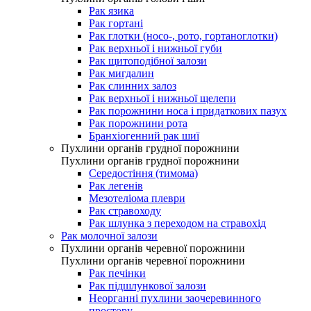
Рак язика
Рак гортані
Рак глотки (носо-, рото, гортаноглотки)
Рак верхньої і нижньої губи
Рак щитоподібної залози
Рак мигдалин
Рак слинних залоз
Рак верхньої і нижньої щелепи
Рак порожнини носа і придаткових пазух
Рак порожнини рота
Бранхіогенний рак шиї
Пухлини органів грудної порожнини
Пухлини органів грудної порожнини
Середостіння (тимома)
Рак легенів
Мезотеліома плеври
Рак стравоходу
Рак шлунка з переходом на стравохід
Рак молочної залози
Пухлини органів черевної порожнини
Пухлини органів черевної порожнини
Рак печінки
Рак підшлункової залози
Неорганні пухлини заочеревинного
простору