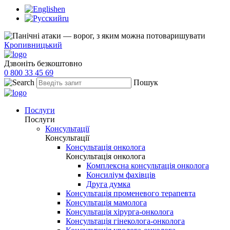
en
ru
Кропивницький
Дзвоніть безкоштовно
0 800 33 45 69
Пошук
Послуги
Послуги
Консультації
Консультації
Консультація онколога
Консультація онколога
Комплексна консультація онколога
Консиліум фахівців
Друга думка
Консультація променевого терапевта
Консультація мамолога
Консультація хірурга-онколога
Консультація гінеколога-онколога