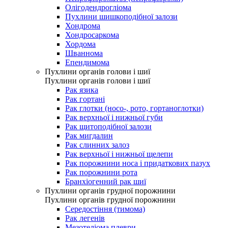
Олігодендрогліома
Пухлини шишкоподібної залози
Хондрома
Хондросаркома
Хордома
Шваннома
Епендимома
Пухлини органів голови і шиї
Пухлини органів голови і шиї
Рак язика
Рак гортані
Рак глотки (носо-, рото, гортаноглотки)
Рак верхньої і нижньої губи
Рак щитоподібної залози
Рак мигдалин
Рак слинних залоз
Рак верхньої і нижньої щелепи
Рак порожнини носа і придаткових пазух
Рак порожнини рота
Бранхіогенний рак шиї
Пухлини органів грудної порожнини
Пухлини органів грудної порожнини
Середостіння (тимома)
Рак легенів
Мезотеліома плеври