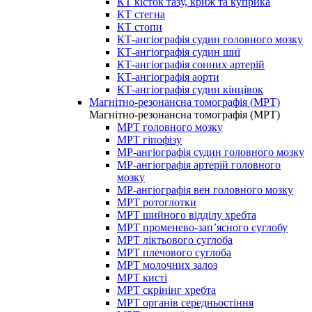
КТ кісток тазу, криж та куприка
КТ стегна
КТ стопи
КТ-ангіографія судин головного мозку
КТ-ангіографія судин шиї
КТ-ангіографія сонних артерій
КТ-ангіографія аорти
КТ-ангіографія судин кінцівок
Магнітно-резонансна томографія (МРТ)
Магнітно-резонансна томографія (МРТ)
МРТ головного мозку
МРТ гіпофізу
МР-ангіографія судин головного мозку
МР-ангіографія артерій головного
мозку
МР-ангіографія вен головного мозку
МРТ ротоглотки
МРТ шийного відділу хребта
МРТ променево-зап’ясного суглобу
МРТ ліктьового суглоба
МРТ плечового суглоба
МРТ молочних залоз
МРТ кисті
МРТ скрінінг хребта
МРТ органів середньостіння