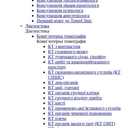
Консультація уролога-онколога
Консультація лікаря-проктолога
Консультація психолога
Консультація анестезіолога
Перший візит до TomoClinic
Діагностика
Діагностика
Комп’ютерна томографія
Комп’ютерна томографія
КТ з контрастом
КТ головного мозку
КТ турецького сідла, гіпофізу
КТ орбіт та краніоорбітального
простору
КТ скронево-щелепного суглоба (КТ
СНЩС)
КТ лор-органів
КТ шиї, гортані
КТ органів грудної клітки
КТ грудного відділу хребта
КТ кисті
КТ променево-зап’ясткового суглоба
КТ органів черевної порожнини
КТ плеча
КТ органів малого тазу (КТ ОМТ)