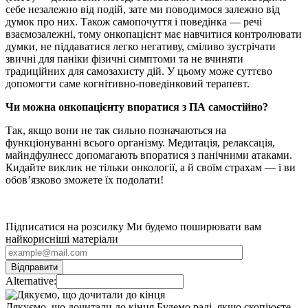
себе незалежно від подій, зате ми поводимося залежно від
думок про них. Також самопочуття і поведінка — речі
взаємозалежні, тому онкопацієнт має навчитися контролювати
думки, не піддаватися легко негативу, сміливо зустрічати
звичні для паніки фізичні симптоми та не вчиняти
традиційних для самозахисту дій. У цьому може суттєво
допомогти саме когнітивно-поведінковий терапевт.
Чи можна онкопацієнту впоратися з ПА самостійно?
Так, якщо вони не так сильно позначаються на
функціонуванні всього організму. Медитація, релаксація,
майндфулнесс допомагають впоратися з панічними атаками.
Кидайте виклик не тільки онкології, а й своїм страхам — і ви
обов’язково зможете їх подолати!
Підписатися на розсилку
Ми будемо поширювати вам
найкорисніші матеріали
Alternative:
Дякуємо, що дочитали до кінця
Будемо раді, якщо скопіюєте