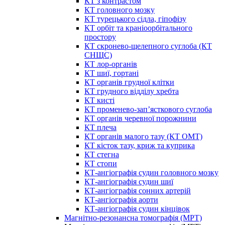
КТ з контрастом
КТ головного мозку
КТ турецького сідла, гіпофізу
КТ орбіт та краніоорбітального
простору
КТ скронево-щелепного суглоба (КТ
СНЩС)
КТ лор-органів
КТ шиї, гортані
КТ органів грудної клітки
КТ грудного відділу хребта
КТ кисті
КТ променево-зап’ясткового суглоба
КТ органів черевної порожнини
КТ плеча
КТ органів малого тазу (КТ ОМТ)
КТ кісток тазу, криж та куприка
КТ стегна
КТ стопи
КТ-ангіографія судин головного мозку
КТ-ангіографія судин шиї
КТ-ангіографія сонних артерій
КТ-ангіографія аорти
КТ-ангіографія судин кінцівок
Магнітно-резонансна томографія (МРТ)