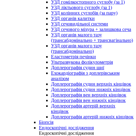
УЗД гомілкостопного суглобу (за 1)
УЗД ліктьового суглобу (за 1)
УЗД колінних суглобів (за пару)
УЗД органів калитки
УЗД сечовидільної системи
УЗД сечового міхура + залишкова сеча
УЗД органів малого тазу
(трансабдомінально + трансвагінально)
УЗД органів малого тазу
(трансабдомінально)
Еластометрія печінки
Ультразвукова фолікулометрія
Доплерографія судин шиї
Ехокардіографія з доплерівським
аналізом
Доплерографія судин верхніх кінцівок
Доплерографія судин нижніх кінцівок
Доплерографія вен верхніх кінцівок
Доплерографія вен нижніх кінцівок
Доплерографія артерій верхніх
кінцівок
Доплерографія артерій нижніх кінцівок
Біопсія
Ендоскопічні дослідження
Ендоскопічні дослідження