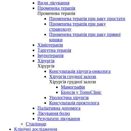
Види лікування
Променева терапія
Променева терапія
Променева терапія при раку простати
Променева терапія при раку
стравоходу
Променева терапія при раку прямої
кишки
Хіміотерапія
Таргетна терапія
Імунотерапія
Хірургія
Хірургія
Консультація хірурга-онколога
Хірургія грудної залози
Хірургія грудної залози
Мамографія
Біопсія у TomoClinic
Урологічна хірургія
Консультація проктолога
Паліативна допомога
Лікування болю
Результати лікування
Стаціонар
Клінічні дослідження