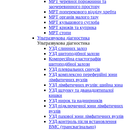
МРТ черевної порожнини та
заочеревинного простору
МРТ поперекового відділу хребта
МРТ органів малого тазу
МРТ кульшового суглоба
МРТ крижів та куприка
МРТ стопи
Ультразвукова діагностика
Ультразвукова діагностика
УЗД слинних залоз
УЗД щитоподібної залози
Компресійна еластографія
щитоподібної залози
УЗД плевральних синусів
УЗД комплексно переферійні зони
лімфатичних вузлів
УЗД лімфатичних вузлів: шийна зона
УЗД шлунку та дванадцятипалої
кишки
УЗД нирок та наднирників
УЗД підключичної зони лімфатичних
вузлів
УЗД пахової зони лімфатичних вузлів
УЗД-контроль після встановлення
ВМС (трансвагінально)