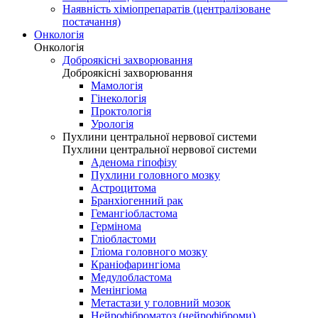
Наявність хіміопрепаратів (централізоване
постачання)
Онкологія
Онкологія
Доброякісні захворювання
Доброякісні захворювання
Мамологія
Гінекологія
Проктологія
Урологія
Пухлини центральної нервової системи
Пухлини центральної нервової системи
Аденома гіпофізу
Пухлини головного мозку
Астроцитома
Бранхіогенний рак
Гемангіобластома
Гермінома
Гліобластоми
Гліома головного мозку
Краніофарингіома
Медулобластома
Менінгіома
Метастази у головний мозок
Нейрофіброматоз (нейрофіброми)