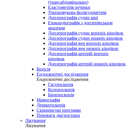
(трансабдомінально)
Еластометрія печінки
Ультразвукова фолікулометрія
Доплерографія судин шиї
Ехокардіографія з доплерівським
аналізом
Доплерографія судин верхніх кінцівок
Доплерографія судин нижніх кінцівок
Доплерографія вен верхніх кінцівок
Доплерографія вен нижніх кінцівок
Доплерографія артерій верхніх
кінцівок
Доплерографія артерій нижніх кінцівок
Біопсія
Ендоскопічні дослідження
Ендоскопічні дослідження
Гастроскопія
Колоноскопія
Бронхоскопія
Мамографія
Дерматоскопія
Скринінгові програми
Переваги діагностики
Лікування
Лікування