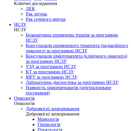
Клінічні дослідження
ЛЕК
Рак легень
Рак сечевого міхура
НСЗУ
НСЗУ
Безкоштовна променева терапія за програмою
НСЗУ
Консультація променевого терапевта (радіаційного
онколога) за програмою НСЗУ
Консультація хіміотерапевта (клінічного онколога)
за програмою НСЗУ
УЗД за програмою НСЗУ
КТ за програмою НСЗУ
МРТ за програмою НСЗУ
Лабораторна діагностика за програмою НСЗУ
Наявність хіміопрепаратів (централізоване
постачання)
Онкологія
Онкологія
Доброякісні захворювання
Доброякісні захворювання
Мамологія
Гінекологія
Проктологія