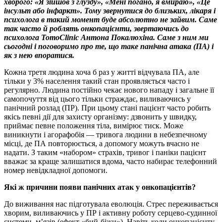
хворого: «Я зійшов з глузду», «Мені погано, я вмираю», «Це
інсульт або інфаркт». Тому звернутися до близьких, лікаря і
психолога в такий момент буде абсолютно не зайвим. Саме
так часто й роблять онкопацієнти, звертаючись до
психолога TomoClinic Антона Покалюхіна. Саме з ним ми
сьогодні і поговоримо про те, що таке панічна атака (ПА) і
як з нею впоратися.
Кожна третя людина хоча б раз у житті відчувала ПА, але
тільки у 3% населення такий стан проявляється часто і
регулярно. Людина постійно чекає нового нападу і загальне її
самопочуття від цього тільки страждає, виливаючись у
панічний розлад (ПР). При цьому стані пацієнт часто робить
якісь певні дії для захисту організму: дзвонить у швидку,
приймає певне положення тіла, вимірює тиск. Може
виникнути і агорафобія — тривога людини в небезпечному
місці, де ПА повторюється, а допомогу можуть вчасно не
надати. З таким «набором» страхів, тривог і паніки пацієнт
вважає за краще залишатися вдома, часто набирає телефонний
номер невідкладної допомоги.
Які ж причини появи панічних атак у онкопацієнтів?
До виживання нас підготувала еволюція. Стрес переживається
хворим, виливаючись у ПР і активну роботу серцево-судинної
системи, м’язів (ефект «бий-біжи»). Навіть коли онкопацієнту