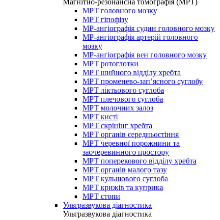
Магнітно-резонансна томографія (МРТ)
МРТ головного мозку
МРТ гіпофізу
МР-ангіографія судин головного мозку
МР-ангіографія артерій головного
мозку
МР-ангіографія вен головного мозку
МРТ ротоглотки
МРТ шийного відділу хребта
МРТ променево-зап’ясного суглобу
МРТ ліктьового суглоба
МРТ плечового суглоба
МРТ молочних залоз
МРТ кисті
МРТ скрінінг хребта
МРТ органів середньостіння
МРТ черевної порожнини та
заочеревинного простору
МРТ поперекового відділу хребта
МРТ органів малого тазу
МРТ кульшового суглоба
МРТ крижів та куприка
МРТ стопи
Ультразвукова діагностика
Ультразвукова діагностика