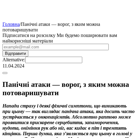
Головна
/
Панічні атаки — ворог, з яким можна
потоваришувати
Підписатися на розсилку
Ми будемо поширювати вам
найкорисніші матеріали
Alternative:
11.04.2024
Панічні атаки — ворог, з яким можна
потоваришувати
Напади страху і деякі фізичні симптоми, що виникають
при цьому — так виглядає панічна атака, яка досить часто
зустрічається у онкопацієнтів. Абсолютно раптово може
проявитися прискорене серцебиття, запаморочення,
нудота, оніміння рук або ніг, вас кидає в піт і тремтять
кінцівки. Перша думка, яка з’являється при цьому в голові у