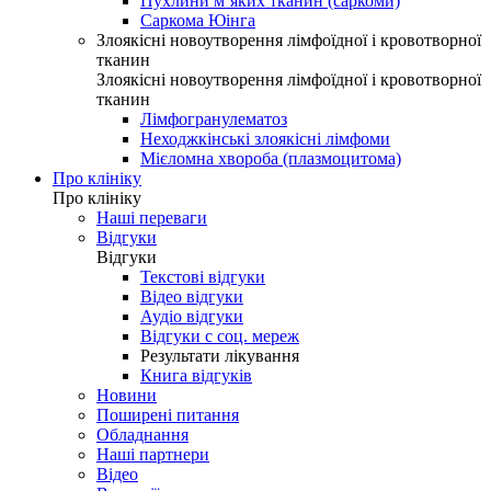
Пухлини м’яких тканин (саркоми)
Саркома Юінга
Злоякісні новоутворення лімфоїдної і кровотворної
тканин
Злоякісні новоутворення лімфоїдної і кровотворної
тканин
Лімфогранулематоз
Неходжкінські злоякісні лімфоми
Мієломна хвороба (плазмоцитома)
Про клініку
Про клініку
Наші переваги
Відгуки
Відгуки
Текстові відгуки
Відео відгуки
Аудіо відгуки
Відгуки с соц. мереж
Результати лікування
Книга відгуків
Новини
Поширені питання
Обладнання
Наші партнери
Відео