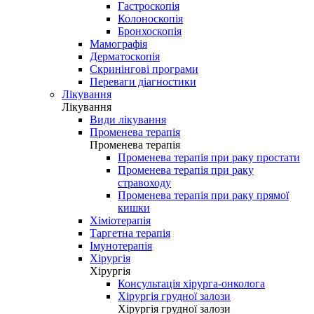
Гастроскопія
Колоноскопія
Бронхоскопія
Мамографія
Дерматоскопія
Скринінгові програми
Переваги діагностики
Лікування
Лікування
Види лікування
Променева терапія
Променева терапія
Променева терапія при раку простати
Променева терапія при раку
стравоходу
Променева терапія при раку прямої
кишки
Хіміотерапія
Таргетна терапія
Імунотерапія
Хірургія
Хірургія
Консультація хірурга-онколога
Хірургія грудної залози
Хірургія грудної залози