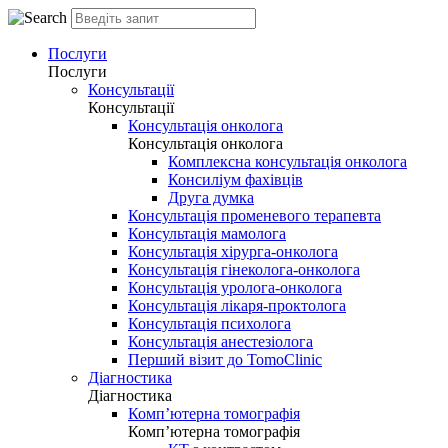
Послуги
Послуги
Консультації
Консультації
Консультація онколога
Консультація онколога
Комплексна консультація онколога
Консиліум фахівців
Друга думка
Консультація променевого терапевта
Консультація мамолога
Консультація хірурга-онколога
Консультація гінеколога-онколога
Консультація уролога-онколога
Консультація лікаря-проктолога
Консультація психолога
Консультація анестезіолога
Перший візит до TomoClinic
Діагностика
Діагностика
Комп’ютерна томографія
Комп’ютерна томографія