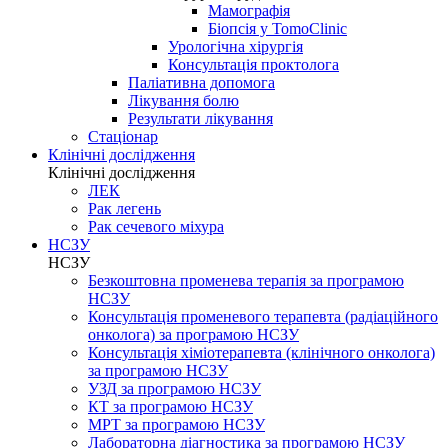
Мамографія
Біопсія у TomoClinic
Урологічна хірургія
Консультація проктолога
Паліативна допомога
Лікування болю
Результати лікування
Стаціонар
Клінічні дослідження
Клінічні дослідження
ЛЕК
Рак легень
Рак сечевого міхура
НСЗУ
НСЗУ
Безкоштовна променева терапія за програмою
НСЗУ
Консультація променевого терапевта (радіаційного
онколога) за програмою НСЗУ
Консультація хіміотерапевта (клінічного онколога)
за програмою НСЗУ
УЗД за програмою НСЗУ
КТ за програмою НСЗУ
МРТ за програмою НСЗУ
Лабораторна діагностика за програмою НСЗУ