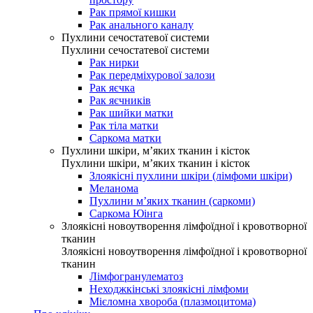
Рак прямої кишки
Рак анального каналу
Пухлини сечостатевої системи
Пухлини сечостатевої системи
Рак нирки
Рак передміхурової залози
Рак яєчка
Рак яєчників
Рак шийки матки
Рак тіла матки
Саркома матки
Пухлини шкіри, м’яких тканин і кісток
Пухлини шкіри, м’яких тканин і кісток
Злоякісні пухлини шкіри (лімфоми шкіри)
Меланома
Пухлини м’яких тканин (саркоми)
Саркома Юінга
Злоякісні новоутворення лімфоїдної і кровотворної
тканин
Злоякісні новоутворення лімфоїдної і кровотворної
тканин
Лімфогранулематоз
Неходжкінські злоякісні лімфоми
Мієломна хвороба (плазмоцитома)