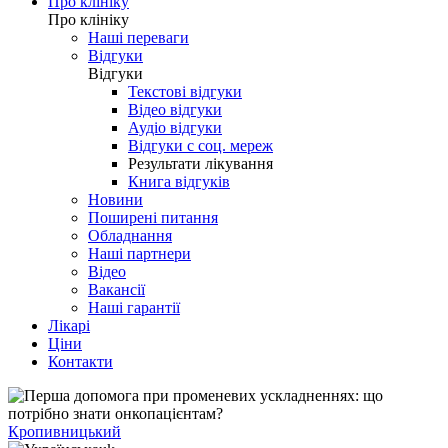
Про клініку
Про клініку
Наші переваги
Відгуки
Відгуки
Текстові відгуки
Відео відгуки
Аудіо відгуки
Відгуки с соц. мереж
Результати лікування
Книга відгуків
Новини
Поширені питання
Обладнання
Наші партнери
Відео
Вакансії
Наші гарантії
Лікарі
Ціни
Контакти
Кропивницький