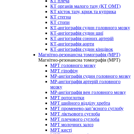
КТ плеча
КТ органів малого тазу (КТ ОМТ)
КТ кісток тазу, криж та куприка
КТ стегна
КТ стопи
КТ-ангіографія судин головного мозку
КТ-ангіографія судин шиї
КТ-ангіографія сонних артерій
КТ-ангіографія аорти
КТ-ангіографія судин кінцівок
Магнітно-резонансна томографія (МРТ)
Магнітно-резонансна томографія (МРТ)
МРТ головного мозку
МРТ гіпофізу
МР-ангіографія судин головного мозку
МР-ангіографія артерій головного
мозку
МР-ангіографія вен головного мозку
МРТ ротоглотки
МРТ шийного відділу хребта
МРТ променево-зап’ясного суглобу
МРТ ліктьового суглоба
МРТ плечового суглоба
МРТ молочних залоз
МРТ кисті