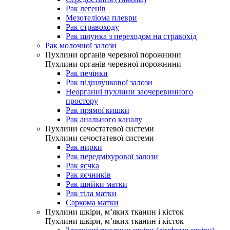
Рак легенів
Мезотеліома плеври
Рак стравоходу
Рак шлунка з переходом на стравохід
Рак молочної залози
Пухлини органів черевної порожнини
Пухлини органів черевної порожнини
Рак печінки
Рак підшлункової залози
Неорганні пухлини заочеревинного
простору
Рак прямої кишки
Рак анального каналу
Пухлини сечостатевої системи
Пухлини сечостатевої системи
Рак нирки
Рак передміхурової залози
Рак яєчка
Рак яєчників
Рак шийки матки
Рак тіла матки
Саркома матки
Пухлини шкіри, м’яких тканин і кісток
Пухлини шкіри, м’яких тканин і кісток