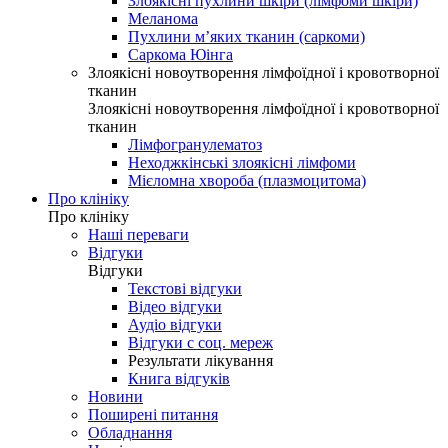
Злоякісні пухлини шкіри (лімфоми шкіри)
Меланома
Пухлини м’яких тканин (саркоми)
Саркома Юінга
Злоякісні новоутворення лімфоїдної і кровотворної
тканин
Злоякісні новоутворення лімфоїдної і кровотворної
тканин
Лімфогранулематоз
Неходжкінські злоякісні лімфоми
Мієломна хвороба (плазмоцитома)
Про клініку
Про клініку
Наші переваги
Відгуки
Відгуки
Текстові відгуки
Відео відгуки
Аудіо відгуки
Відгуки с соц. мереж
Результати лікування
Книга відгуків
Новини
Поширені питання
Обладнання