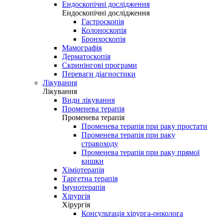
Ендоскопічні дослідження
Ендоскопічні дослідження
Гастроскопія
Колоноскопія
Бронхоскопія
Мамографія
Дерматоскопія
Скринінгові програми
Переваги діагностики
Лікування
Лікування
Види лікування
Променева терапія
Променева терапія
Променева терапія при раку простати
Променева терапія при раку
стравоходу
Променева терапія при раку прямої
кишки
Хіміотерапія
Таргетна терапія
Імунотерапія
Хірургія
Хірургія
Консультація хірурга-онколога