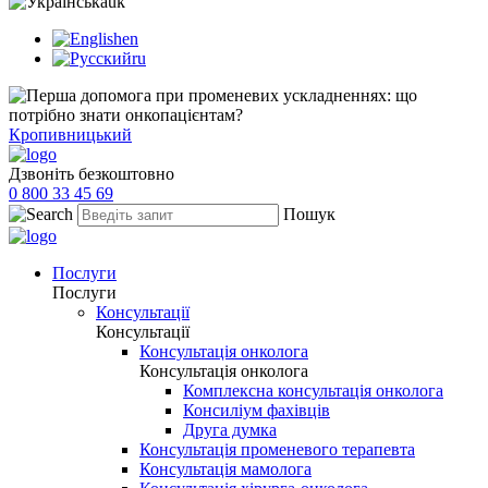
uk
en
ru
Кропивницький
Дзвоніть безкоштовно
0 800 33 45 69
Пошук
Послуги
Послуги
Консультації
Консультації
Консультація онколога
Консультація онколога
Комплексна консультація онколога
Консиліум фахівців
Друга думка
Консультація променевого терапевта
Консультація мамолога