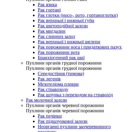
Рак язика
Рак гортані
Рак глотки (носо-, рото, гортаноглотки)
Рак верхньої і нижньої губи
Рак щитоподібної залози
Рак мигдалин
Рак слинних залоз
Рак верхньої і нижньої щелепи
Рак порожнини носа і придаткових пазух
Рак порожнини рота
Бранхіогенний рак шиї
Пухлини органів грудної порожнини
Пухлини органів грудної порожнини
Середостіння (тимома)
Рак легенів
Мезотеліома плеври
Рак стравоходу
Рак шлунка з переходом на стравохід
Рак молочної залози
Пухлини органів черевної порожнини
Пухлини органів черевної порожнини
Рак печінки
Рак підшлункової залози
Неорганні пухлини заочеревинного
простору