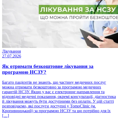
Лікування
27.07.2026
Як отримати безкоштовне лікування за
програмою НСЗУ?
Багато пацієнтів не знають, що частину медичних послуг
можна отримати безкоштовно за програмою медичних
гарантій НСЗУ. Якщо у вас є електронне направлення та
відповідні медичні показання, окремі консультації, діагностика
й лікування можуть бути доступними без оплати. У цій статті
розповідаємо, які послуги доступні у TomoClinic (м.
Кропивницький) за програмою НСЗУ та що потрібно для їх
[…]