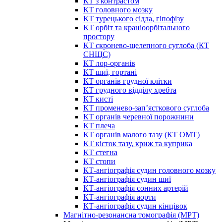
КТ з контрастом
КТ головного мозку
КТ турецького сідла, гіпофізу
КТ орбіт та краніоорбітального
простору
КТ скронево-щелепного суглоба (КТ
СНЩС)
КТ лор-органів
КТ шиї, гортані
КТ органів грудної клітки
КТ грудного відділу хребта
КТ кисті
КТ променево-зап’ясткового суглоба
КТ органів черевної порожнини
КТ плеча
КТ органів малого тазу (КТ ОМТ)
КТ кісток тазу, криж та куприка
КТ стегна
КТ стопи
КТ-ангіографія судин головного мозку
КТ-ангіографія судин шиї
КТ-ангіографія сонних артерій
КТ-ангіографія аорти
КТ-ангіографія судин кінцівок
Магнітно-резонансна томографія (МРТ)