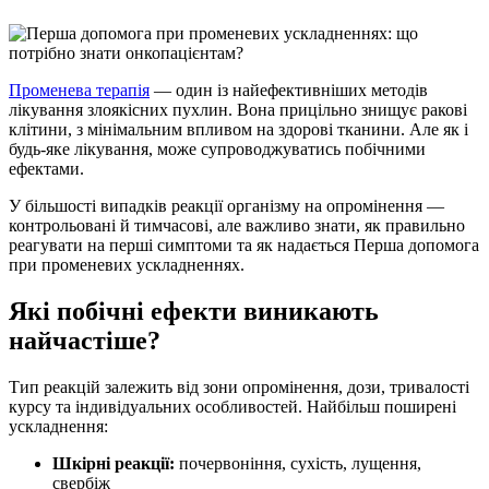
Променева терапія
— один із найефективніших методів
лікування злоякісних пухлин. Вона прицільно знищує ракові
клітини, з мінімальним впливом на здорові тканини. Але як і
будь-яке лікування, може супроводжуватись побічними
ефектами.
У більшості випадків реакції організму на опромінення —
контрольовані й тимчасові, але важливо знати, як правильно
реагувати на перші симптоми та як надається Перша допомога
при променевих ускладненнях.
Які побічні ефекти виникають
найчастіше?
Тип реакцій залежить від зони опромінення, дози, тривалості
курсу та індивідуальних особливостей. Найбільш поширені
ускладнення:
Шкірні реакції:
почервоніння, сухість, лущення,
свербіж