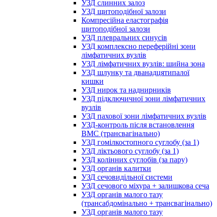
УЗД слинних залоз
УЗД щитоподібної залози
Компресійна еластографія
щитоподібної залози
УЗД плевральних синусів
УЗД комплексно переферійні зони
лімфатичних вузлів
УЗД лімфатичних вузлів: шийна зона
УЗД шлунку та дванадцятипалої
кишки
УЗД нирок та наднирників
УЗД підключичної зони лімфатичних
вузлів
УЗД пахової зони лімфатичних вузлів
УЗД-контроль після встановлення
ВМС (трансвагінально)
УЗД гомілкостопного суглобу (за 1)
УЗД ліктьового суглобу (за 1)
УЗД колінних суглобів (за пару)
УЗД органів калитки
УЗД сечовидільної системи
УЗД сечового міхура + залишкова сеча
УЗД органів малого тазу
(трансабдомінально + трансвагінально)
УЗД органів малого тазу