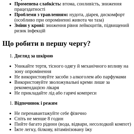
Променева слабкість:
втома, сонливість, зниження
працездатності
Проблеми з травленням:
нудота, діарея, дискомфорт
(особливо при опроміненні живота чи таза)
Зміни у крові:
зниження рівня лейкоцитів, підвищений
ризик інфекцій
Що робити в першу чергу?
Догляд за шкірою
Уникайте тертя, тісного одягу й механічного впливу на
зону опромінення
Не використовуйте засоби з алкоголем або парфумами
Використовуйте зволожувальні креми лише за
рекомендацією лікаря
Не прикладайте лід або гарячі компреси
Відпочинок і режим
Не перенавантажуйте себе фізично
Спіть не менше 8 годин
Пийте багато рідини (вода, відвари, несолодкий компот)
Їжте легку, білкову, вітамінізовану їжу