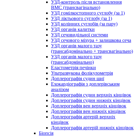
УЗД-контроль після встановлення
ВМС (трансвагінально)
УЗД гомілкостопного суглобу (за 1)
УЗД ліктьового суглобу (за 1)
УЗД колінних суглобів (за пару)
УЗД органів калитки
УЗД сечовидільної системи
УЗД сечового міхура + залишкова сеча
УЗД органів малого тазу
(трансабдомінально + трансвагінально)
УЗД органів малого тазу
(трансабдомінально)
Еластометрія печінки
Ультразвукова фолікулометрія
Доплерографія судин шиї
Ехокардіографія з доплерівським
аналізом
Доплерографія судин верхніх кінцівок
Доплерографія судин нижніх кінцівок
Доплерографія вен верхніх кінцівок
Доплерографія вен нижніх кінцівок
Доплерографія артерій верхніх
кінцівок
Доплерографія артерій нижніх кінцівок
Біопсія