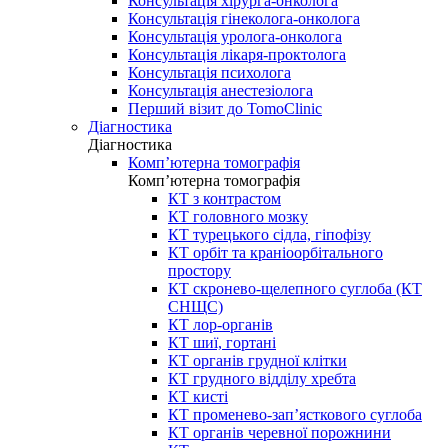
Консультація хірурга-онколога
Консультація гінеколога-онколога
Консультація уролога-онколога
Консультація лікаря-проктолога
Консультація психолога
Консультація анестезіолога
Перший візит до TomoClinic
Діагностика
Діагностика
Комп’ютерна томографія
Комп’ютерна томографія
КТ з контрастом
КТ головного мозку
КТ турецького сідла, гіпофізу
КТ орбіт та краніоорбітального
простору
КТ скронево-щелепного суглоба (КТ
СНЩС)
КТ лор-органів
КТ шиї, гортані
КТ органів грудної клітки
КТ грудного відділу хребта
КТ кисті
КТ променево-зап’ясткового суглоба
КТ органів черевної порожнини