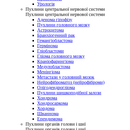
Урологія
Пухлини центральної нервової системи
Пухлини центральної нервової системи
Аденома гіпофізу
Пухлини головного мозку
Астроцитома
Бранхіогенний рак
Гемангіобластома
Гермінома
Гліобластоми
Гліома головного мозку
Краніофарингіома
Медулобластома
Менінгіома
Метастази у головний мозок
Нейрофіброматоз (нейрофіброми)
Олігодендрогліома
Пухлини шишкоподібної залози
Хондрома
Хондросаркома
Хордома
Шваннома
Епендимома
Пухлини органів голови і шиї
Пухлини органів голови і шиї