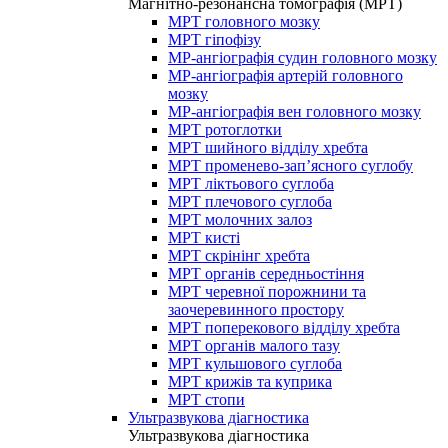
Магнітно-резонансна томографія (МРТ)
МРТ головного мозку
МРТ гіпофізу
МР-ангіографія судин головного мозку
МР-ангіографія артерій головного
мозку
МР-ангіографія вен головного мозку
МРТ ротоглотки
МРТ шийного відділу хребта
МРТ променево-зап’ясного суглобу
МРТ ліктьового суглоба
МРТ плечового суглоба
МРТ молочних залоз
МРТ кисті
МРТ скрінінг хребта
МРТ органів середньостіння
МРТ черевної порожнини та
заочеревинного простору
МРТ поперекового відділу хребта
МРТ органів малого тазу
МРТ кульшового суглоба
МРТ крижів та куприка
МРТ стопи
Ультразвукова діагностика
Ультразвукова діагностика