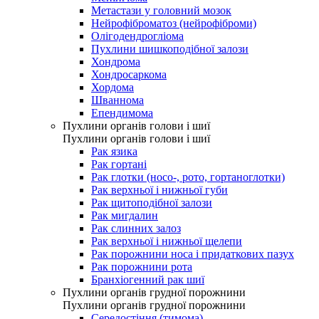
Метастази у головний мозок
Нейрофіброматоз (нейрофіброми)
Олігодендрогліома
Пухлини шишкоподібної залози
Хондрома
Хондросаркома
Хордома
Шваннома
Епендимома
Пухлини органів голови і шиї
Пухлини органів голови і шиї
Рак язика
Рак гортані
Рак глотки (носо-, рото, гортаноглотки)
Рак верхньої і нижньої губи
Рак щитоподібної залози
Рак мигдалин
Рак слинних залоз
Рак верхньої і нижньої щелепи
Рак порожнини носа і придаткових пазух
Рак порожнини рота
Бранхіогенний рак шиї
Пухлини органів грудної порожнини
Пухлини органів грудної порожнини
Середостіння (тимома)