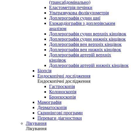
(трансабдомінально)
Еластометрія печінки
Ультразвукова фолікулометрія
Доплерографія судин шиї
Ехокардіографія з доплерівським
аналізом
Доплерографія судин верхніх кінцівок
Доплерографія судин нижніх кінцівок
Доплерографія вен верхніх кінцівок
Доплерографія вен нижніх кінцівок
Доплерографія артерій верхніх
кінцівок
Доплерографія артерій нижніх кінцівок
Біопсія
Ендоскопічні дослідження
Ендоскопічні дослідження
Гастроскопія
Колоноскопія
Бронхоскопія
Мамографія
Дерматоскопія
Скринінгові програми
Переваги діагностики
Лікування
Лікування