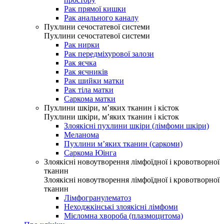
Рак прямої кишки
Рак анального каналу
Пухлини сечостатевої системи
Пухлини сечостатевої системи
Рак нирки
Рак передміхурової залози
Рак яєчка
Рак яєчників
Рак шийки матки
Рак тіла матки
Саркома матки
Пухлини шкіри, м’яких тканин і кісток
Пухлини шкіри, м’яких тканин і кісток
Злоякісні пухлини шкіри (лімфоми шкіри)
Меланома
Пухлини м’яких тканин (саркоми)
Саркома Юінга
Злоякісні новоутворення лімфоїдної і кровотворної
тканин
Злоякісні новоутворення лімфоїдної і кровотворної
тканин
Лімфогранулематоз
Неходжкінські злоякісні лімфоми
Мієломна хвороба (плазмоцитома)