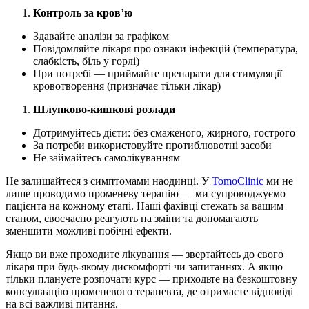
Контроль за кров’ю
Здавайте аналізи за графіком
Повідомляйте лікаря про ознаки інфекцій (температура,
слабкість, біль у горлі)
При потребі — приймайте препарати для стимуляції
кровотворення (призначає тільки лікар)
Шлунково-кишкові розлади
Дотримуйтесь дієти: без смаженого, жирного, гострого
За потреби використовуйте протиблювотні засоби
Не займайтесь самолікуванням
Не залишайтеся з симптомами наодинці. У
TomoClinic
ми не
лише проводимо променеву терапію — ми супроводжуємо
пацієнта на кожному етапі. Наші фахівці стежать за вашим
станом, своєчасно реагують на зміни та допомагають
зменшити можливі побічні ефекти.
Якщо ви вже проходите лікування — звертайтесь до свого
лікаря при будь-якому дискомфорті чи запитаннях. А якщо
тільки плануєте розпочати курс — приходьте на безкоштовну
консультацію променевого терапевта, де отримаєте відповіді
на всі важливі питання.