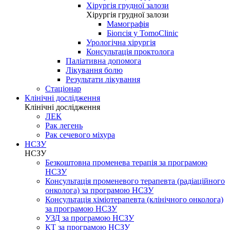
Хірургія грудної залози
Хірургія грудної залози
Мамографія
Біопсія у TomoClinic
Урологічна хірургія
Консультація проктолога
Паліативна допомога
Лікування болю
Результати лікування
Стаціонар
Клінічні дослідження
Клінічні дослідження
ЛЕК
Рак легень
Рак сечевого міхура
НСЗУ
НСЗУ
Безкоштовна променева терапія за програмою
НСЗУ
Консультація променевого терапевта (радіаційного
онколога) за програмою НСЗУ
Консультація хіміотерапевта (клінічного онколога)
за програмою НСЗУ
УЗД за програмою НСЗУ
КТ за програмою НСЗУ