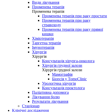
Види лікування
Променева терапія
Променева терапія
Променева терапія при раку простати
Променева терапія при раку
стравоходу
Променева терапія при раку прямої
кишки
Хіміотерапія
Таргетна терапія
Імунотерапія
Хірургія
Хірургія
Консультація хірурга-онколога
Хірургія грудної залози
Хірургія грудної залози
Мамографія
Біопсія у TomoClinic
Урологічна хірургія
Консультація проктолога
Паліативна допомога
Лікування болю
Результати лікування
Стаціонар
Клінічні дослідження