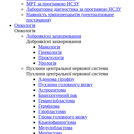
МРТ за програмою НСЗУ
Лабораторна діагностика за програмою НСЗУ
Наявність хіміопрепаратів (централізоване
постачання)
Онкологія
Онкологія
Доброякісні захворювання
Доброякісні захворювання
Мамологія
Гінекологія
Проктологія
Урологія
Пухлини центральної нервової системи
Пухлини центральної нервової системи
Аденома гіпофізу
Пухлини головного мозку
Астроцитома
Бранхіогенний рак
Гемангіобластома
Гермінома
Гліобластоми
Гліома головного мозку
Краніофарингіома
Медулобластома
Менінгіома