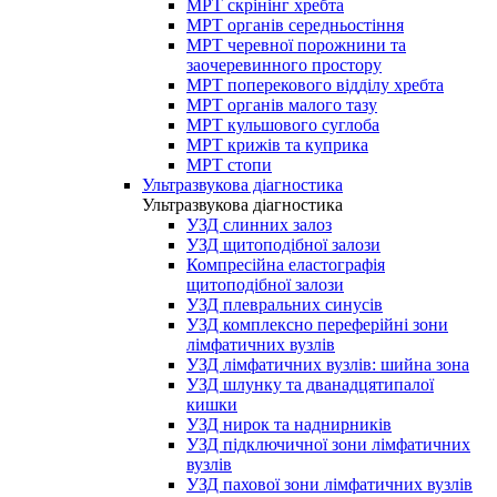
МРТ скрінінг хребта
МРТ органів середньостіння
МРТ черевної порожнини та
заочеревинного простору
МРТ поперекового відділу хребта
МРТ органів малого тазу
МРТ кульшового суглоба
МРТ крижів та куприка
МРТ стопи
Ультразвукова діагностика
Ультразвукова діагностика
УЗД слинних залоз
УЗД щитоподібної залози
Компресійна еластографія
щитоподібної залози
УЗД плевральних синусів
УЗД комплексно переферійні зони
лімфатичних вузлів
УЗД лімфатичних вузлів: шийна зона
УЗД шлунку та дванадцятипалої
кишки
УЗД нирок та наднирників
УЗД підключичної зони лімфатичних
вузлів
УЗД пахової зони лімфатичних вузлів