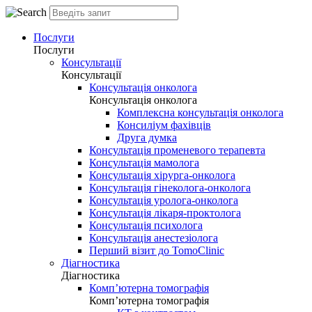
Послуги
Послуги
Консультації
Консультації
Консультація онколога
Консультація онколога
Комплексна консультація онколога
Консиліум фахівців
Друга думка
Консультація променевого терапевта
Консультація мамолога
Консультація хірурга-онколога
Консультація гінеколога-онколога
Консультація уролога-онколога
Консультація лікаря-проктолога
Консультація психолога
Консультація анестезіолога
Перший візит до TomoClinic
Діагностика
Діагностика
Комп’ютерна томографія
Комп’ютерна томографія