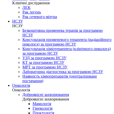
Клінічні дослідження
ЛЕК
Рак легень
Рак сечевого міхура
НСЗУ
НСЗУ
Безкоштовна променева терапія за програмою
НСЗУ
Консультація променевого терапевта (радіаційного
онколога) за програмою НСЗУ
Консультація хіміотерапевта (клінічного онколога)
за програмою НСЗУ
УЗД за програмою НСЗУ
КТ за програмою НСЗУ
МРТ за програмою НСЗУ
Лабораторна діагностика за програмою НСЗУ
Наявність хіміопрепаратів (централізоване
постачання)
Онкологія
Онкологія
Доброякісні захворювання
Доброякісні захворювання
Мамологія
Гінекологія
Проктологія