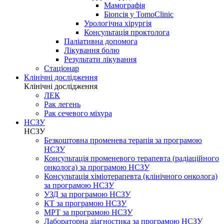
Мамографія
Біопсія у TomoClinic
Урологічна хірургія
Консультація проктолога
Паліативна допомога
Лікування болю
Результати лікування
Стаціонар
Клінічні дослідження
Клінічні дослідження
ЛЕК
Рак легень
Рак сечевого міхура
НСЗУ
НСЗУ
Безкоштовна променева терапія за програмою
НСЗУ
Консультація променевого терапевта (радіаційного
онколога) за програмою НСЗУ
Консультація хіміотерапевта (клінічного онколога)
за програмою НСЗУ
УЗД за програмою НСЗУ
КТ за програмою НСЗУ
МРТ за програмою НСЗУ
Лабораторна діагностика за програмою НСЗУ