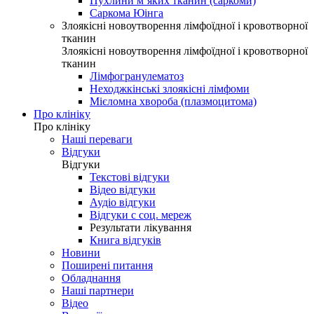
Пухлини м’яких тканин (саркоми)
Саркома Юінга
Злоякісні новоутворення лімфоїдної і кровотворної
тканин
Злоякісні новоутворення лімфоїдної і кровотворної
тканин
Лімфогранулематоз
Неходжкінські злоякісні лімфоми
Мієломна хвороба (плазмоцитома)
Про клініку
Про клініку
Наші переваги
Відгуки
Відгуки
Текстові відгуки
Відео відгуки
Аудіо відгуки
Відгуки с соц. мереж
Результати лікування
Книга відгуків
Новини
Поширені питання
Обладнання
Наші партнери
Відео