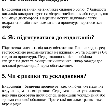
Ендоскопія зазвичай не викликає сильного болю. У більшості
випадків використовується місцеве знеболення або седація, що
мінімізує дискомфорт. Пацієнти можуть відчувати легке
подразнення або тиск, але загалом процедура переноситься
добре.
4. Як підготуватися до ендоскопії?
Підготовка залежить від виду обстеження. Наприклад, перед
гастроскопією рекомендується не вживати їжу та рідину за 6-8
годин до процедури. Перед колоноскопією необхідна
спеціальна дієта та очищення кишечника. Лікар завжди дає
детальні рекомендації перед обстеженням.
5. Чи є ризики та ускладнення?
Ендоскопія – безпечна процедура, але, як і будь-яке медичне
втручання, має певні ризики. Серед можливих ускладнень –
незначна кровотеча після біопсії, інфекційні ускладнення або
травми слизової оболонки. Проте такі випадки трапляються
вкрай рідко.