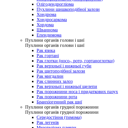
Олігодендрогліома
Пухлини шишкоподібної залози
Хондрома
Хондросаркома
Хордома
Шваннома
Епендимома
Пухлини органів голови і шиї
Пухлини органів голови і шиї
Рак язика
Рак гортані
Рак глотки (носо-, рото, гортаноглотки)
Рак верхньої і нижньої губи
Рак щитоподібної залози
Рак мигдалин
Рак слинних залоз
Рак верхньої і нижньої щелепи
Рак порожнини носа і придаткових пазух
Рак порожнини рота
Бранхіогенний рак шиї
Пухлини органів грудної порожнини
Пухлини органів грудної порожнини
Середостіння (тимома)
Рак легенів
Мезотеліома плеври