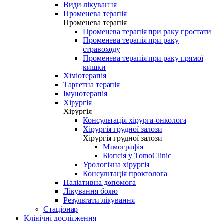
Види лікування
Променева терапія
Променева терапія
Променева терапія при раку простати
Променева терапія при раку
стравоходу
Променева терапія при раку прямої
кишки
Хіміотерапія
Таргетна терапія
Імунотерапія
Хірургія
Хірургія
Консультація хірурга-онколога
Хірургія грудної залози
Хірургія грудної залози
Мамографія
Біопсія у TomoClinic
Урологічна хірургія
Консультація проктолога
Паліативна допомога
Лікування болю
Результати лікування
Стаціонар
Клінічні дослідження