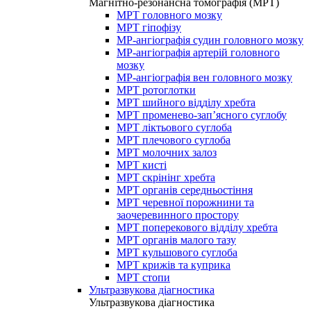
Магнітно-резонансна томографія (МРТ)
МРТ головного мозку
МРТ гіпофізу
МР-ангіографія судин головного мозку
МР-ангіографія артерій головного
мозку
МР-ангіографія вен головного мозку
МРТ ротоглотки
МРТ шийного відділу хребта
МРТ променево-зап’ясного суглобу
МРТ ліктьового суглоба
МРТ плечового суглоба
МРТ молочних залоз
МРТ кисті
МРТ скрінінг хребта
МРТ органів середньостіння
МРТ черевної порожнини та
заочеревинного простору
МРТ поперекового відділу хребта
МРТ органів малого тазу
МРТ кульшового суглоба
МРТ крижів та куприка
МРТ стопи
Ультразвукова діагностика
Ультразвукова діагностика