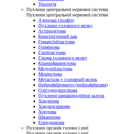
Урологія
Пухлини центральної нервової системи
Пухлини центральної нервової системи
Аденома гіпофізу
Пухлини головного мозку
Астроцитома
Бранхіогенний рак
Гемангіобластома
Гермінома
Гліобластоми
Гліома головного мозку
Краніофарингіома
Медулобластома
Менінгіома
Метастази у головний мозок
Нейрофіброматоз (нейрофіброми)
Олігодендрогліома
Пухлини шишкоподібної залози
Хондрома
Хондросаркома
Хордома
Шваннома
Епендимома
Пухлини органів голови і шиї
Пухлини органів голови і шиї