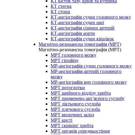
КТ кісток тазу, криж та куприка
КТ стегна
КТ стопи
КТ-ангіографія судин головного мозку
КТ-ангіографія судин шиї
КТ-ангіографія сонних артерій
КТ-ангіографія аорти
КТ-ангіографія судин кінцівок
Магнітно-резонансна томографія (МРТ)
Магнітно-резонансна томографія (МРТ)
МРТ головного мозку
МРТ гіпофізу
МР-ангіографія судин головного мозку
МР-ангіографія артерій головного
мозку
МР-ангіографія вен головного мозку
МРТ ротоглотки
МРТ шийного відділу хребта
МРТ променево-зап’ясного суглобу
МРТ ліктьового суглоба
МРТ плечового суглоба
МРТ молочних залоз
МРТ кисті
МРТ скрінінг хребта
МРТ органів середньостіння