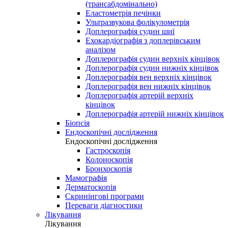
(трансабдомінально)
Еластометрія печінки
Ультразвукова фолікулометрія
Доплерографія судин шиї
Ехокардіографія з доплерівським
аналізом
Доплерографія судин верхніх кінцівок
Доплерографія судин нижніх кінцівок
Доплерографія вен верхніх кінцівок
Доплерографія вен нижніх кінцівок
Доплерографія артерій верхніх
кінцівок
Доплерографія артерій нижніх кінцівок
Біопсія
Ендоскопічні дослідження
Ендоскопічні дослідження
Гастроскопія
Колоноскопія
Бронхоскопія
Мамографія
Дерматоскопія
Скринінгові програми
Переваги діагностики
Лікування
Лікування