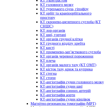
КТ з контрастом
КТ головного мозку
КТ турецького сідла, гіпофізу
КТ орбіт та краніоорбітального
простору
КТ скронево-щелепного суглоба (КТ
СНЩС)
КТ лор-органів
КТ шиї, гортані
КТ органів грудної клітки
КТ грудного відділу хребта
КТ кисті
КТ променево-зап’ясткового суглоба
КТ органів черевної порожнини
КТ плеча
КТ органів малого тазу (КТ ОМТ)
КТ кісток тазу, криж та куприка
КТ стегна
КТ стопи
КТ-ангіографія судин головного мозку
КТ-ангіографія судин шиї
КТ-ангіографія сонних артерій
КТ-ангіографія аорти
КТ-ангіографія судин кінцівок
Магнітно-резонансна томографія (МРТ)