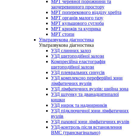
МРТ черевної порожнини та
заочеревинного простору
МРТ поперекового відділу хребта
МРТ органів малого тазу
МРТ кульшового суглоба
МРТ крижів та куприка
МРТ стопи
Ультразвукова діагностика
Ультразвукова діагностика
УЗД слинних залоз
УЗД щитоподібної залози
Компресійна еластографія
щитоподібної залози
УЗД плевральних синусів
УЗД комплексно переферійні зони
лімфатичних вузлів
УЗД лімфатичних вузлів: шийна зона
УЗД шлунку та дванадцятипалої
кишки
УЗД нирок та наднирників
УЗД підключичної зони лімфатичних
вузлів
УЗД пахової зони лімфатичних вузлів
УЗД-контроль після встановлення
ВМС (трансвагінально)