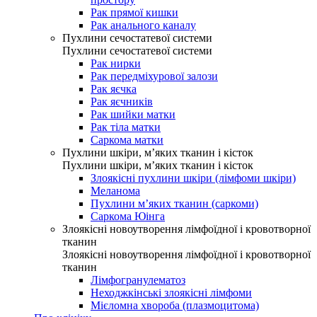
Рак прямої кишки
Рак анального каналу
Пухлини сечостатевої системи
Пухлини сечостатевої системи
Рак нирки
Рак передміхурової залози
Рак яєчка
Рак яєчників
Рак шийки матки
Рак тіла матки
Саркома матки
Пухлини шкіри, м’яких тканин і кісток
Пухлини шкіри, м’яких тканин і кісток
Злоякісні пухлини шкіри (лімфоми шкіри)
Меланома
Пухлини м’яких тканин (саркоми)
Саркома Юінга
Злоякісні новоутворення лімфоїдної і кровотворної
тканин
Злоякісні новоутворення лімфоїдної і кровотворної
тканин
Лімфогранулематоз
Неходжкінські злоякісні лімфоми
Мієломна хвороба (плазмоцитома)