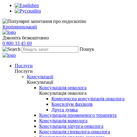
en
ru
Кропивницький
Дзвоніть безкоштовно
0 800 33 45 69
Пошук
Послуги
Послуги
Консультації
Консультації
Консультація онколога
Консультація онколога
Комплексна консультація онколога
Консиліум фахівців
Друга думка
Консультація променевого терапевта
Консультація мамолога
Консультація хірурга-онколога
Консультація гінеколога-онколога