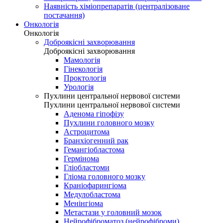
Наявність хіміопрепаратів (централізоване
постачання)
Онкологія
Онкологія
Доброякісні захворювання
Доброякісні захворювання
Мамологія
Гінекологія
Проктологія
Урологія
Пухлини центральної нервової системи
Пухлини центральної нервової системи
Аденома гіпофізу
Пухлини головного мозку
Астроцитома
Бранхіогенний рак
Гемангіобластома
Гермінома
Гліобластоми
Гліома головного мозку
Краніофарингіома
Медулобластома
Менінгіома
Метастази у головний мозок
Нейрофіброматоз (нейрофіброми)