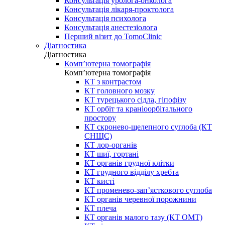
Консультація уролога-онколога
Консультація лікаря-проктолога
Консультація психолога
Консультація анестезіолога
Перший візит до TomoClinic
Діагностика
Діагностика
Комп’ютерна томографія
Комп’ютерна томографія
КТ з контрастом
КТ головного мозку
КТ турецького сідла, гіпофізу
КТ орбіт та краніоорбітального
простору
КТ скронево-щелепного суглоба (КТ
СНЩС)
КТ лор-органів
КТ шиї, гортані
КТ органів грудної клітки
КТ грудного відділу хребта
КТ кисті
КТ променево-зап’ясткового суглоба
КТ органів черевної порожнини
КТ плеча
КТ органів малого тазу (КТ ОМТ)