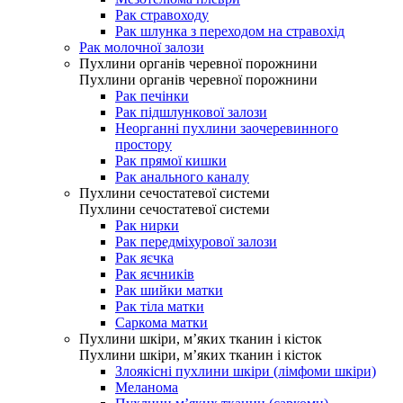
Рак стравоходу
Рак шлунка з переходом на стравохід
Рак молочної залози
Пухлини органів черевної порожнини
Пухлини органів черевної порожнини
Рак печінки
Рак підшлункової залози
Неорганні пухлини заочеревинного
простору
Рак прямої кишки
Рак анального каналу
Пухлини сечостатевої системи
Пухлини сечостатевої системи
Рак нирки
Рак передміхурової залози
Рак яєчка
Рак яєчників
Рак шийки матки
Рак тіла матки
Саркома матки
Пухлини шкіри, м’яких тканин і кісток
Пухлини шкіри, м’яких тканин і кісток
Злоякісні пухлини шкіри (лімфоми шкіри)
Меланома