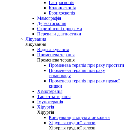
Гастроскопія
Колоноскопія
Бронхоскопія
Мамографія
Дерматоскопія
Скринінгові програми
Переваги діагностики
Лікування
Лікування
Види лікування
Променева терапія
Променева терапія
Променева терапія при раку простати
Променева терапія при раку
стравоходу
Променева терапія при раку прямої
кишки
Хіміотерапія
Таргетна терапія
Імунотерапія
Хірургія
Хірургія
Консультація хірурга-онколога
Хірургія грудної залози
Хірургія грудної залози