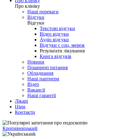
Про клініку
Про клініку
Наші переваги
Відгуки
Відгуки
Текстові відгуки
Відео відгуки
Аудіо відгуки
Відгуки с соц. мереж
Результати лікування
Книга відгуків
Новини
Поширені питання
Обладнання
Наші партнери
Відео
Вакансії
Наші гарантії
Лікарі
Ціни
Контакти
Кропивницький
uk