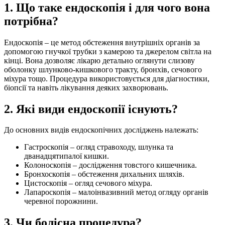
1. Що таке ендоскопія і для чого вона
потрібна?
Ендоскопія – це метод обстеження внутрішніх органів за
допомогою гнучкої трубки з камерою та джерелом світла на
кінці. Вона дозволяє лікарю детально оглянути слизову
оболонку шлунково-кишкового тракту, бронхів, сечового
міхура тощо. Процедура використовується для діагностики,
біопсії та навіть лікування деяких захворювань.
2. Які види ендоскопії існують?
До основних видів ендоскопічних досліджень належать:
Гастроскопія – огляд стравоходу, шлунка та
дванадцятипалої кишки.
Колоноскопія – дослідження товстого кишечника.
Бронхоскопія – обстеження дихальних шляхів.
Цистоскопія – огляд сечового міхура.
Лапароскопія – малоінвазивний метод огляду органів
черевної порожнини.
3. Чи болісна процедура?