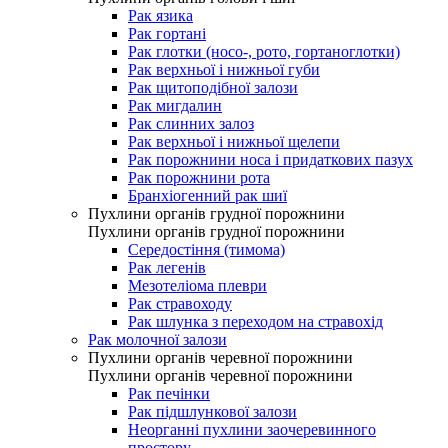
Рак язика
Рак гортані
Рак глотки (носо-, рото, гортаноглотки)
Рак верхньої і нижньої губи
Рак щитоподібної залози
Рак мигдалин
Рак слинних залоз
Рак верхньої і нижньої щелепи
Рак порожнини носа і придаткових пазух
Рак порожнини рота
Бранхіогенний рак шиї
Пухлини органів грудної порожнини
Пухлини органів грудної порожнини
Середостіння (тимома)
Рак легенів
Мезотеліома плеври
Рак стравоходу
Рак шлунка з переходом на стравохід
Рак молочної залози
Пухлини органів черевної порожнини
Пухлини органів черевної порожнини
Рак печінки
Рак підшлункової залози
Неорганні пухлини заочеревинного
простору