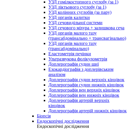
УЗД гомілкостопного суглобу (за 1)
УЗД ліктьового суглобу (за 1)
УЗД колінних суглобів (за пару)
УЗД органів калитки
УЗД сечовидільної системи
УЗД сечового міхура + залишкова сеча
УЗД органів малого тазу
(трансабдомінально + трансвагінально)
УЗД органів малого тазу
(трансабдомінально)
Еластометрія печінки
Ультразвукова фолікулометрія
Доплерографія судин шиї
Ехокардіографія з доплерівським
аналізом
Доплерографія судин верхніх кінцівок
Доплерографія судин нижніх кінцівок
Доплерографія вен верхніх кінцівок
Доплерографія вен нижніх кінцівок
Доплерографія артерій верхніх
кінцівок
Доплерографія артерій нижніх кінцівок
Біопсія
Ендоскопічні дослідження
Ендоскопічні дослідження