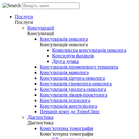
Послуги
Послуги
Консультації
Консультації
Консультація онколога
Консультація онколога
Комплексна консультація онколога
Консиліум фахівців
Друга думка
Консультація променевого терапевта
Консультація мамолога
Консультація хірурга-онколога
Консультація гінеколога-онколога
Консультація уролога-онколога
Консультація лікаря-проктолога
Консультація психолога
Консультація анестезіолога
Перший візит до TomoClinic
Діагностика
Діагностика
Комп’ютерна томографія
Комп’ютерна томографія