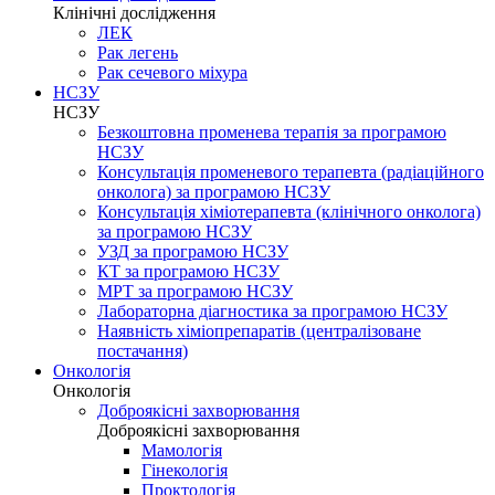
Клінічні дослідження
ЛЕК
Рак легень
Рак сечевого міхура
НСЗУ
НСЗУ
Безкоштовна променева терапія за програмою
НСЗУ
Консультація променевого терапевта (радіаційного
онколога) за програмою НСЗУ
Консультація хіміотерапевта (клінічного онколога)
за програмою НСЗУ
УЗД за програмою НСЗУ
КТ за програмою НСЗУ
МРТ за програмою НСЗУ
Лабораторна діагностика за програмою НСЗУ
Наявність хіміопрепаратів (централізоване
постачання)
Онкологія
Онкологія
Доброякісні захворювання
Доброякісні захворювання
Мамологія
Гінекологія
Проктологія