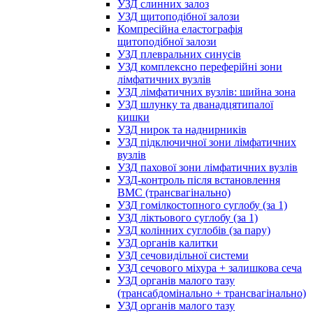
УЗД слинних залоз
УЗД щитоподібної залози
Компресійна еластографія
щитоподібної залози
УЗД плевральних синусів
УЗД комплексно переферійні зони
лімфатичних вузлів
УЗД лімфатичних вузлів: шийна зона
УЗД шлунку та дванадцятипалої
кишки
УЗД нирок та наднирників
УЗД підключичної зони лімфатичних
вузлів
УЗД пахової зони лімфатичних вузлів
УЗД-контроль після встановлення
ВМС (трансвагінально)
УЗД гомілкостопного суглобу (за 1)
УЗД ліктьового суглобу (за 1)
УЗД колінних суглобів (за пару)
УЗД органів калитки
УЗД сечовидільної системи
УЗД сечового міхура + залишкова сеча
УЗД органів малого тазу
(трансабдомінально + трансвагінально)
УЗД органів малого тазу