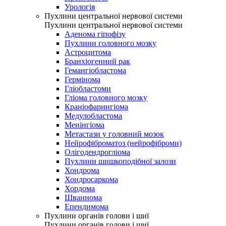
Урологія
Пухлини центральної нервової системи
Пухлини центральної нервової системи
Аденома гіпофізу
Пухлини головного мозку
Астроцитома
Бранхіогенний рак
Гемангіобластома
Гермінома
Гліобластоми
Гліома головного мозку
Краніофарингіома
Медулобластома
Менінгіома
Метастази у головний мозок
Нейрофіброматоз (нейрофіброми)
Олігодендрогліома
Пухлини шишкоподібної залози
Хондрома
Хондросаркома
Хордома
Шваннома
Епендимома
Пухлини органів голови і шиї
Пухлини органів голови і шиї