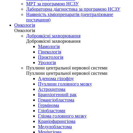
МРТ за програмою НСЗУ
Лабораторна діагностика за програмою НСЗУ
Наявність хіміопрепаратів (централізоване
постачання)
Онкологія
Онкологія
Доброякісні захворювання
Доброякісні захворювання
Мамологія
Гінекологія
Проктологія
Урологія
Пухлини центральної нервової системи
Пухлини центральної нервової системи
Аденома гіпофізу
Пухлини головного мозку
Астроцитома
Бранхіогенний рак
Гемангіобластома
Гермінома
Гліобластоми
Гліома головного мозку
Краніофарингіома
Медулобластома
Менінгіома