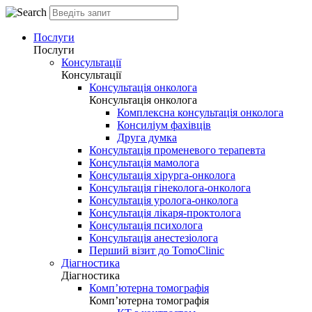
Послуги
Послуги
Консультації
Консультації
Консультація онколога
Консультація онколога
Комплексна консультація онколога
Консиліум фахівців
Друга думка
Консультація променевого терапевта
Консультація мамолога
Консультація хірурга-онколога
Консультація гінеколога-онколога
Консультація уролога-онколога
Консультація лікаря-проктолога
Консультація психолога
Консультація анестезіолога
Перший візит до TomoClinic
Діагностика
Діагностика
Комп’ютерна томографія
Комп’ютерна томографія