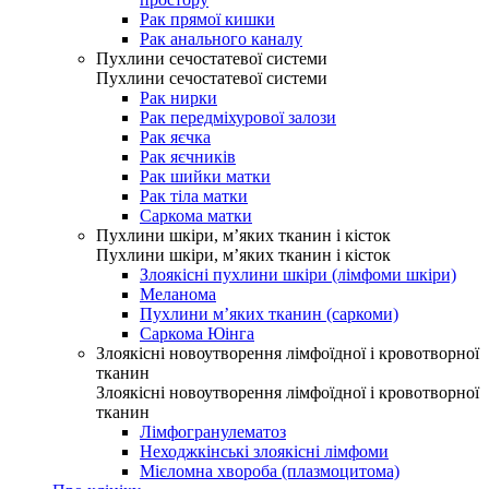
Рак прямої кишки
Рак анального каналу
Пухлини сечостатевої системи
Пухлини сечостатевої системи
Рак нирки
Рак передміхурової залози
Рак яєчка
Рак яєчників
Рак шийки матки
Рак тіла матки
Саркома матки
Пухлини шкіри, м’яких тканин і кісток
Пухлини шкіри, м’яких тканин і кісток
Злоякісні пухлини шкіри (лімфоми шкіри)
Меланома
Пухлини м’яких тканин (саркоми)
Саркома Юінга
Злоякісні новоутворення лімфоїдної і кровотворної
тканин
Злоякісні новоутворення лімфоїдної і кровотворної
тканин
Лімфогранулематоз
Неходжкінські злоякісні лімфоми
Мієломна хвороба (плазмоцитома)