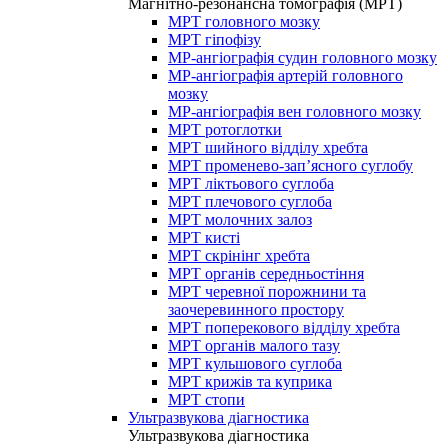
Магнітно-резонансна томографія (МРТ)
МРТ головного мозку
МРТ гіпофізу
МР-ангіографія судин головного мозку
МР-ангіографія артерій головного
мозку
МР-ангіографія вен головного мозку
МРТ ротоглотки
МРТ шийного відділу хребта
МРТ променево-зап’ясного суглобу
МРТ ліктьового суглоба
МРТ плечового суглоба
МРТ молочних залоз
МРТ кисті
МРТ скрінінг хребта
МРТ органів середньостіння
МРТ черевної порожнини та
заочеревинного простору
МРТ поперекового відділу хребта
МРТ органів малого тазу
МРТ кульшового суглоба
МРТ крижів та куприка
МРТ стопи
Ультразвукова діагностика
Ультразвукова діагностика