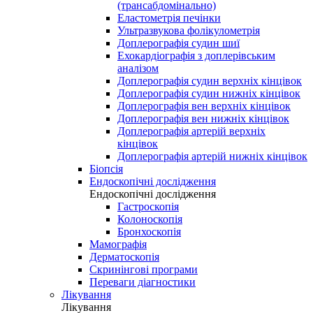
(трансабдомінально)
Еластометрія печінки
Ультразвукова фолікулометрія
Доплерографія судин шиї
Ехокардіографія з доплерівським
аналізом
Доплерографія судин верхніх кінцівок
Доплерографія судин нижніх кінцівок
Доплерографія вен верхніх кінцівок
Доплерографія вен нижніх кінцівок
Доплерографія артерій верхніх
кінцівок
Доплерографія артерій нижніх кінцівок
Біопсія
Ендоскопічні дослідження
Ендоскопічні дослідження
Гастроскопія
Колоноскопія
Бронхоскопія
Мамографія
Дерматоскопія
Скринінгові програми
Переваги діагностики
Лікування
Лікування