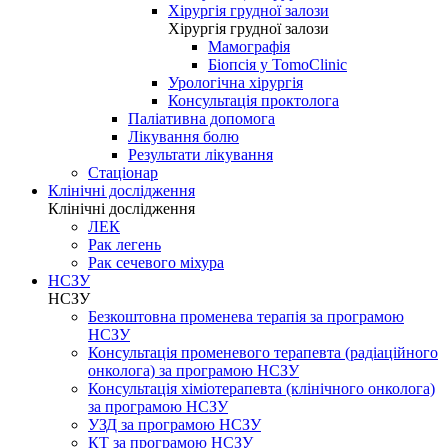
Хірургія грудної залози
Хірургія грудної залози
Мамографія
Біопсія у TomoClinic
Урологічна хірургія
Консультація проктолога
Паліативна допомога
Лікування болю
Результати лікування
Стаціонар
Клінічні дослідження
Клінічні дослідження
ЛЕК
Рак легень
Рак сечевого міхура
НСЗУ
НСЗУ
Безкоштовна променева терапія за програмою
НСЗУ
Консультація променевого терапевта (радіаційного
онколога) за програмою НСЗУ
Консультація хіміотерапевта (клінічного онколога)
за програмою НСЗУ
УЗД за програмою НСЗУ
КТ за програмою НСЗУ