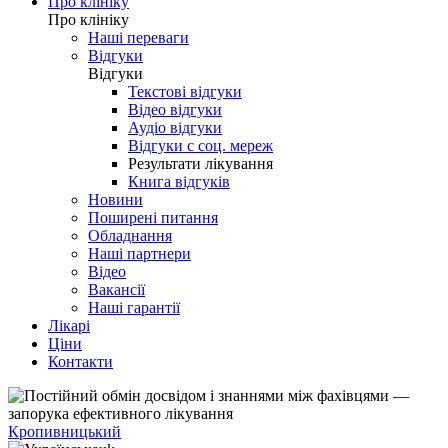
Про клініку
Про клініку
Наші переваги
Відгуки
Відгуки
Текстові відгуки
Відео відгуки
Аудіо відгуки
Відгуки с соц. мереж
Результати лікування
Книга відгуків
Новини
Поширені питання
Обладнання
Наші партнери
Відео
Вакансії
Наші гарантії
Лікарі
Ціни
Контакти
Кропивницький