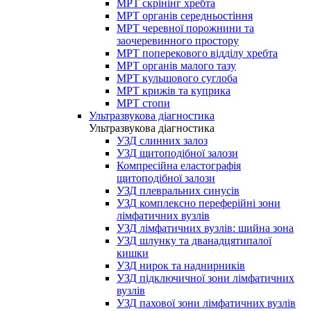
МРТ скрінінг хребта
МРТ органів середньостіння
МРТ черевної порожнини та
заочеревинного простору
МРТ поперекового відділу хребта
МРТ органів малого тазу
МРТ кульшового суглоба
МРТ крижів та куприка
МРТ стопи
Ультразвукова діагностика
Ультразвукова діагностика
УЗД слинних залоз
УЗД щитоподібної залози
Компресійна еластографія
щитоподібної залози
УЗД плевральних синусів
УЗД комплексно переферійні зони
лімфатичних вузлів
УЗД лімфатичних вузлів: шийна зона
УЗД шлунку та дванадцятипалої
кишки
УЗД нирок та наднирників
УЗД підключичної зони лімфатичних
вузлів
УЗД пахової зони лімфатичних вузлів