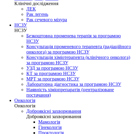
Клінічні дослідження
ЛЕК
Рак легень
Рак сечевого міхура
НСЗУ
НСЗУ
Безкоштовна променева терапія за програмою
НСЗУ
Консультація променевого терапевта (радіаційного
онколога) за програмою НСЗУ
Консультація хіміотерапевта (клінічного онколога)
за програмою НСЗУ
УЗД за програмою НСЗУ
КТ за програмою НСЗУ
МРТ за програмою НСЗУ
Лабораторна діагностика за програмою НСЗУ
Наявність хіміопрепаратів (централізоване
постачання)
Онкологія
Онкологія
Доброякісні захворювання
Доброякісні захворювання
Мамологія
Гінекологія
Проктологія