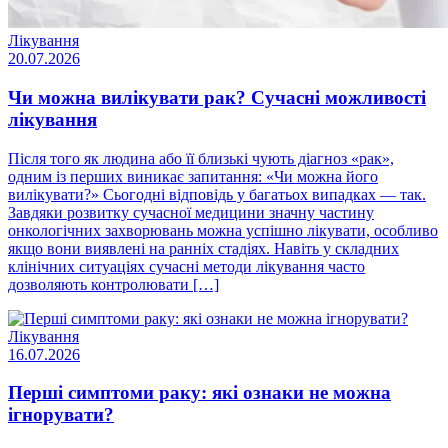
Лікування
20.07.2026
Чи можна вилікувати рак? Сучасні можливості
лікування
Після того як людина або її близькі чують діагноз «рак»,
одним із перших виникає запитання: «Чи можна його
вилікувати?» Сьогодні відповідь у багатьох випадках — так.
Завдяки розвитку сучасної медицини значну частину
онкологічних захворювань можна успішно лікувати, особливо
якщо вони виявлені на ранніх стадіях. Навіть у складних
клінічних ситуаціях сучасні методи лікування часто
дозволяють контролювати […]
Лікування
16.07.2026
Перші симптоми раку: які ознаки не можна
ігнорувати?