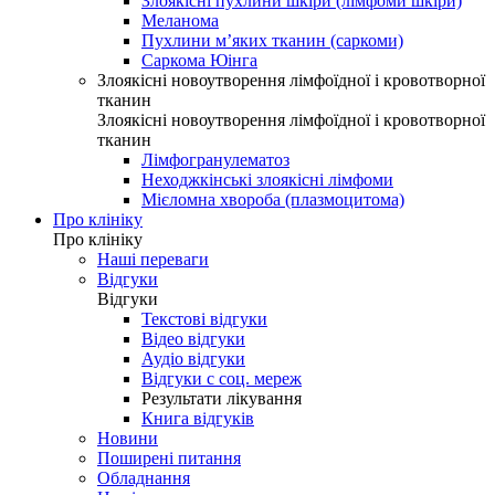
Злоякісні пухлини шкіри (лімфоми шкіри)
Меланома
Пухлини м’яких тканин (саркоми)
Саркома Юінга
Злоякісні новоутворення лімфоїдної і кровотворної
тканин
Злоякісні новоутворення лімфоїдної і кровотворної
тканин
Лімфогранулематоз
Неходжкінські злоякісні лімфоми
Мієломна хвороба (плазмоцитома)
Про клініку
Про клініку
Наші переваги
Відгуки
Відгуки
Текстові відгуки
Відео відгуки
Аудіо відгуки
Відгуки с соц. мереж
Результати лікування
Книга відгуків
Новини
Поширені питання
Обладнання