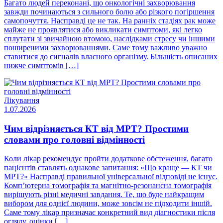
Багато людей переконані, що онкологічні захворювання
завжди починаються з сильного болю або різкого погіршення
самопочуття. Насправді це не так. На ранніх стадіях рак може
майже не проявлятися або викликати симптоми, які легко
сплутати зі звичайною втомою, наслідками стресу чи іншими
поширеними захворюваннями. Саме тому важливо уважно
ставитися до сигналів власного організму. Більшість описаних
нижче симптомів […]
Лікування
1.07.2026
Чим відрізняється КТ від МРТ? Простими
словами про головні відмінності
Коли лікар рекомендує пройти додаткове обстеження, багато
пацієнтів ставлять однакове запитання: «Що краще — КТ чи
МРТ?» Насправді правильної універсальної відповіді не існує.
Комп’ютерна томографія та магнітно-резонансна томографія
вирішують різні медичні завдання. Те, що буде найкращим
вибором для однієї людини, може зовсім не підходити іншій.
Саме тому лікар призначає конкретний вид діагностики після
огляду, оцінки […]