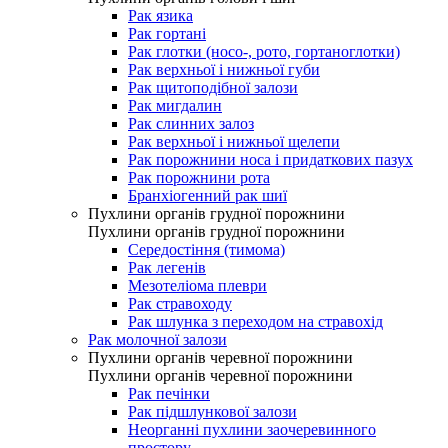
Рак язика
Рак гортані
Рак глотки (носо-, рото, гортаноглотки)
Рак верхньої і нижньої губи
Рак щитоподібної залози
Рак мигдалин
Рак слинних залоз
Рак верхньої і нижньої щелепи
Рак порожнини носа і придаткових пазух
Рак порожнини рота
Бранхіогенний рак шиї
Пухлини органів грудної порожнини
Пухлини органів грудної порожнини
Середостіння (тимома)
Рак легенів
Мезотеліома плеври
Рак стравоходу
Рак шлунка з переходом на стравохід
Рак молочної залози
Пухлини органів черевної порожнини
Пухлини органів черевної порожнини
Рак печінки
Рак підшлункової залози
Неорганні пухлини заочеревинного
простору