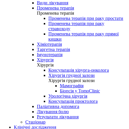
Види лікування
Променева терапія
Променева терапія
Променева терапія при раку простати
Променева терапія при раку
стравоходу
Променева терапія при раку прямої
кишки
Хіміотерапія
Таргетна терапія
Імунотерапія
Хірургія
Хірургія
Консультація хірурга-онколога
Хірургія грудної залози
Хірургія грудної залози
Мамографія
Біопсія у TomoClinic
Урологічна хірургія
Консультація проктолога
Паліативна допомога
Лікування болю
Результати лікування
Стаціонар
Клінічні дослідження