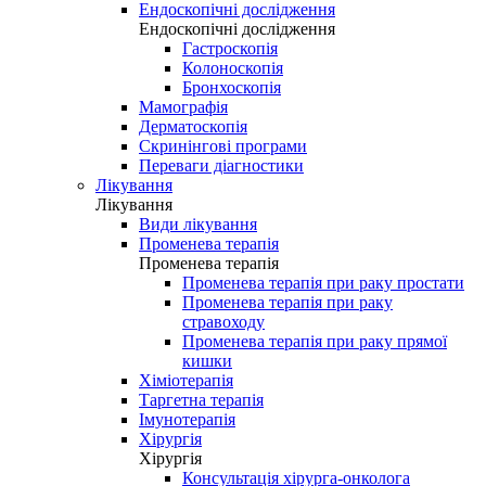
Ендоскопічні дослідження
Ендоскопічні дослідження
Гастроскопія
Колоноскопія
Бронхоскопія
Мамографія
Дерматоскопія
Скринінгові програми
Переваги діагностики
Лікування
Лікування
Види лікування
Променева терапія
Променева терапія
Променева терапія при раку простати
Променева терапія при раку
стравоходу
Променева терапія при раку прямої
кишки
Хіміотерапія
Таргетна терапія
Імунотерапія
Хірургія
Хірургія
Консультація хірурга-онколога