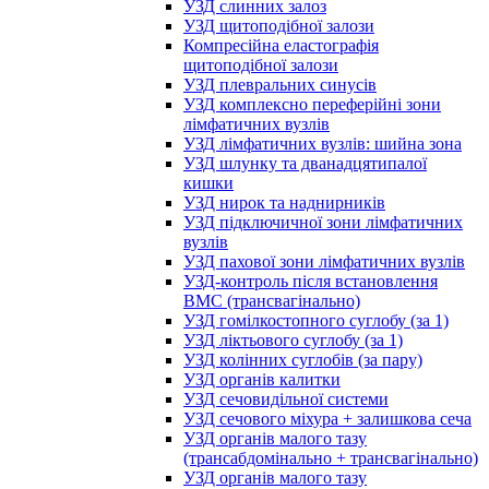
УЗД слинних залоз
УЗД щитоподібної залози
Компресійна еластографія
щитоподібної залози
УЗД плевральних синусів
УЗД комплексно переферійні зони
лімфатичних вузлів
УЗД лімфатичних вузлів: шийна зона
УЗД шлунку та дванадцятипалої
кишки
УЗД нирок та наднирників
УЗД підключичної зони лімфатичних
вузлів
УЗД пахової зони лімфатичних вузлів
УЗД-контроль після встановлення
ВМС (трансвагінально)
УЗД гомілкостопного суглобу (за 1)
УЗД ліктьового суглобу (за 1)
УЗД колінних суглобів (за пару)
УЗД органів калитки
УЗД сечовидільної системи
УЗД сечового міхура + залишкова сеча
УЗД органів малого тазу
(трансабдомінально + трансвагінально)
УЗД органів малого тазу