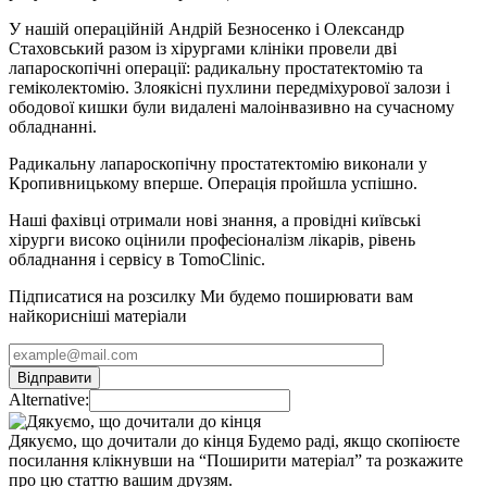
У нашій операційній Андрій Безносенко і Олександр
Стаховський разом із хірургами клініки провели дві
лапароскопічні операції: радикальну простатектомію та
геміколектомію. Злоякісні пухлини передміхурової залози і
ободової кишки були видалені малоінвазивно на сучасному
обладнанні.
Радикальну лапароскопічну простатектомію виконали у
Кропивницькому вперше. Операція пройшла успішно.
Наші фахівці отримали нові знання, а провідні київські
хірурги високо оцінили професіоналізм лікарів, рівень
обладнання і сервісу в TomoClinic.
Підписатися на розсилку
Ми будемо поширювати вам
найкорисніші матеріали
Alternative:
Дякуємо, що дочитали до кінця
Будемо раді, якщо скопіюєте
посилання клікнувши на “Поширити матеріал” та розкажите
про цю статтю вашим друзям.