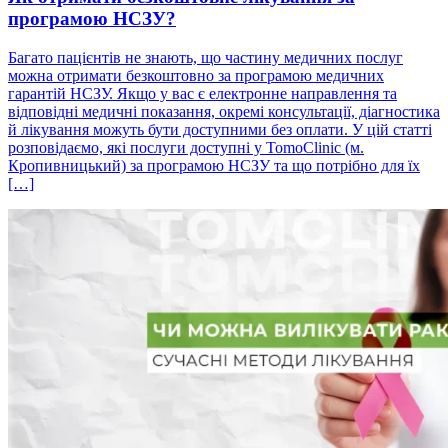
програмою НСЗУ?
Багато пацієнтів не знають, що частину медичних послуг
можна отримати безкоштовно за програмою медичних
гарантій НСЗУ. Якщо у вас є електронне направлення та
відповідні медичні показання, окремі консультації, діагностика
й лікування можуть бути доступними без оплати. У цій статті
розповідаємо, які послуги доступні у TomoClinic (м.
Кропивницький) за програмою НСЗУ та що потрібно для їх
[…]