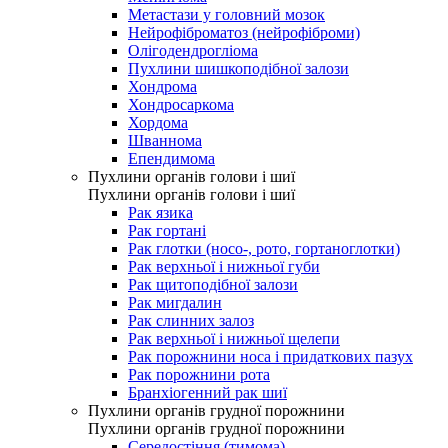
Метастази у головний мозок
Нейрофіброматоз (нейрофіброми)
Олігодендрогліома
Пухлини шишкоподібної залози
Хондрома
Хондросаркома
Хордома
Шваннома
Епендимома
Пухлини органів голови і шиї
Пухлини органів голови і шиї
Рак язика
Рак гортані
Рак глотки (носо-, рото, гортаноглотки)
Рак верхньої і нижньої губи
Рак щитоподібної залози
Рак мигдалин
Рак слинних залоз
Рак верхньої і нижньої щелепи
Рак порожнини носа і придаткових пазух
Рак порожнини рота
Бранхіогенний рак шиї
Пухлини органів грудної порожнини
Пухлини органів грудної порожнини
Середостіння (тимома)