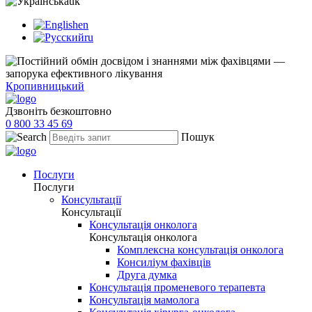
uk
en
ru
Кропивницький
Дзвоніть безкоштовно
0 800 33 45 69
Пошук
Послуги
Послуги
Консультації
Консультації
Консультація онколога
Консультація онколога
Комплексна консультація онколога
Консиліум фахівців
Друга думка
Консультація променевого терапевта
Консультація мамолога