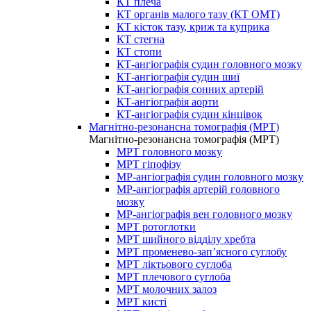
КТ плеча
КТ органів малого тазу (КТ ОМТ)
КТ кісток тазу, криж та куприка
КТ стегна
КТ стопи
КТ-ангіографія судин головного мозку
КТ-ангіографія судин шиї
КТ-ангіографія сонних артерій
КТ-ангіографія аорти
КТ-ангіографія судин кінцівок
Магнітно-резонансна томографія (МРТ)
Магнітно-резонансна томографія (МРТ)
МРТ головного мозку
МРТ гіпофізу
МР-ангіографія судин головного мозку
МР-ангіографія артерій головного
мозку
МР-ангіографія вен головного мозку
МРТ ротоглотки
МРТ шийного відділу хребта
МРТ променево-зап’ясного суглобу
МРТ ліктьового суглоба
МРТ плечового суглоба
МРТ молочних залоз
МРТ кисті