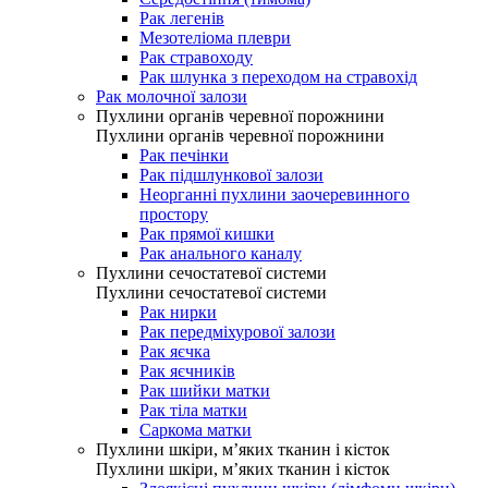
Рак легенів
Мезотеліома плеври
Рак стравоходу
Рак шлунка з переходом на стравохід
Рак молочної залози
Пухлини органів черевної порожнини
Пухлини органів черевної порожнини
Рак печінки
Рак підшлункової залози
Неорганні пухлини заочеревинного
простору
Рак прямої кишки
Рак анального каналу
Пухлини сечостатевої системи
Пухлини сечостатевої системи
Рак нирки
Рак передміхурової залози
Рак яєчка
Рак яєчників
Рак шийки матки
Рак тіла матки
Саркома матки
Пухлини шкіри, м’яких тканин і кісток
Пухлини шкіри, м’яких тканин і кісток