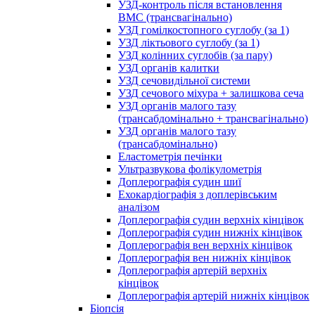
УЗД-контроль після встановлення
ВМС (трансвагінально)
УЗД гомілкостопного суглобу (за 1)
УЗД ліктьового суглобу (за 1)
УЗД колінних суглобів (за пару)
УЗД органів калитки
УЗД сечовидільної системи
УЗД сечового міхура + залишкова сеча
УЗД органів малого тазу
(трансабдомінально + трансвагінально)
УЗД органів малого тазу
(трансабдомінально)
Еластометрія печінки
Ультразвукова фолікулометрія
Доплерографія судин шиї
Ехокардіографія з доплерівським
аналізом
Доплерографія судин верхніх кінцівок
Доплерографія судин нижніх кінцівок
Доплерографія вен верхніх кінцівок
Доплерографія вен нижніх кінцівок
Доплерографія артерій верхніх
кінцівок
Доплерографія артерій нижніх кінцівок
Біопсія