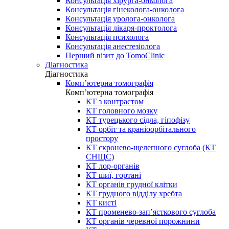
Консультація хірурга-онколога
Консультація гінеколога-онколога
Консультація уролога-онколога
Консультація лікаря-проктолога
Консультація психолога
Консультація анестезіолога
Перший візит до TomoClinic
Діагностика
Діагностика
Комп’ютерна томографія
Комп’ютерна томографія
КТ з контрастом
КТ головного мозку
КТ турецького сідла, гіпофізу
КТ орбіт та краніоорбітального
простору
КТ скронево-щелепного суглоба (КТ
СНЩС)
КТ лор-органів
КТ шиї, гортані
КТ органів грудної клітки
КТ грудного відділу хребта
КТ кисті
КТ променево-зап’ясткового суглоба
КТ органів черевної порожнини