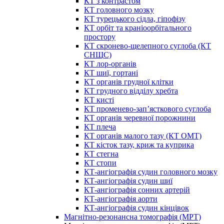
КТ з контрастом
КТ головного мозку
КТ турецького сідла, гіпофізу
КТ орбіт та краніоорбітального
простору
КТ скронево-щелепного суглоба (КТ
СНЩС)
КТ лор-органів
КТ шиї, гортані
КТ органів грудної клітки
КТ грудного відділу хребта
КТ кисті
КТ променево-зап’ясткового суглоба
КТ органів черевної порожнини
КТ плеча
КТ органів малого тазу (КТ ОМТ)
КТ кісток тазу, криж та куприка
КТ стегна
КТ стопи
КТ-ангіографія судин головного мозку
КТ-ангіографія судин шиї
КТ-ангіографія сонних артерій
КТ-ангіографія аорти
КТ-ангіографія судин кінцівок
Магнітно-резонансна томографія (МРТ)