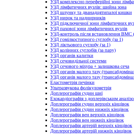
УЗД комплексно переферійні зони лімфа
УЗД лімфатичних вузлів: шийна зона
УЗД шлунку та дванадцятипалої кишки
УЗД нирок та наднирників
УЗД підключичної зони лімфатичних вуз
УЗД пахової зони лімфатичних вузлів
УЗД-контроль після встановлення ВМС (
УЗД гомілкостопного суглобу (за 1)
УЗД ліктьового суглобу (за 1)
УЗД колінних суглобів (за пару)
УЗД органів калитки
УЗД сечовидільної системи
УЗД сечового міхура + залишкова сеча
УЗД органів малого тазу (трансабдоміна
УЗД органів малого тазу (трансабдоміна
Еластометрія печінки
Ультразвукова фолікулометрія
Доплерографія судин шиї
Ехокардіографія з доплерівським аналіз
Доплерографія судин верхніх кінцівок
Доплерографія судин нижніх кінцівок
Доплерографія вен верхніх кінцівок
Доплерографія вен нижніх кінцівок
Доплерографія артерій верхніх кінцівок
Доплерографія артерій нижніх кінцівок