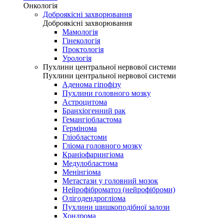
Онкологія
Доброякісні захворювання
Доброякісні захворювання
Мамологія
Гінекологія
Проктологія
Урологія
Пухлини центральної нервової системи
Пухлини центральної нервової системи
Аденома гіпофізу
Пухлини головного мозку
Астроцитома
Бранхіогенний рак
Гемангіобластома
Гермінома
Гліобластоми
Гліома головного мозку
Краніофарингіома
Медулобластома
Менінгіома
Метастази у головний мозок
Нейрофіброматоз (нейрофіброми)
Олігодендрогліома
Пухлини шишкоподібної залози
Хондрома