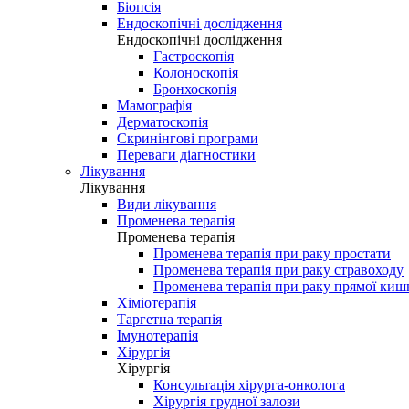
Біопсія
Ендоскопічні дослідження
Ендоскопічні дослідження
Гастроскопія
Колоноскопія
Бронхоскопія
Мамографія
Дерматоскопія
Скринінгові програми
Переваги діагностики
Лікування
Лікування
Види лікування
Променева терапія
Променева терапія
Променева терапія при раку простати
Променева терапія при раку стравоходу
Променева терапія при раку прямої киш
Хіміотерапія
Таргетна терапія
Імунотерапія
Хірургія
Хірургія
Консультація хірурга-онколога
Хірургія грудної залози