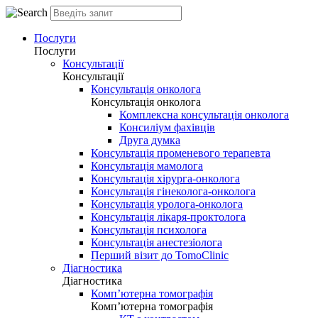
Послуги
Послуги
Консультації
Консультації
Консультація онколога
Консультація онколога
Комплексна консультація онколога
Консиліум фахівців
Друга думка
Консультація променевого терапевта
Консультація мамолога
Консультація хірурга-онколога
Консультація гінеколога-онколога
Консультація уролога-онколога
Консультація лікаря-проктолога
Консультація психолога
Консультація анестезіолога
Перший візит до TomoClinic
Діагностика
Діагностика
Комп’ютерна томографія
Комп’ютерна томографія