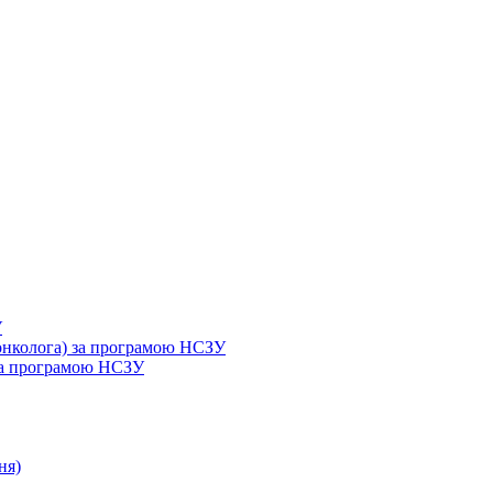
У
 онколога) за програмою НСЗУ
 за програмою НСЗУ
ня)