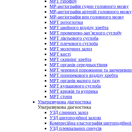
МРТ гіпофізу
МР-ангіографія судин головного мозку
МР-ангіографія артерій головного мозку
МР-ангіографія вен головного мозку
МРТ ротоглотки
МРТ шийного відділу хребта
МРТ променево-зап’ясного суглобу
МРТ ліктьового суглоба
МРТ плечового суглоба
МРТ молочних залоз
МРТ кисті
МРТ скрінінг хребта
МРТ органів середньостіння
МРТ черевної порожнини та заочеревин
МРТ поперекового відділу хребта
МРТ органів малого тазу
МРТ кульшового суглоба
МРТ крижів та куприка
МРТ стопи
Ультразвукова діагностика
Ультразвукова діагностика
УЗД слинних залоз
УЗД щитоподібної залози
Компресійна еластографія щитоподібної
УЗД плевральних синусів