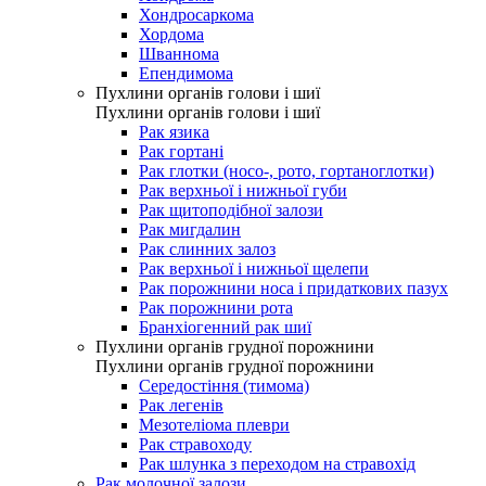
Хондросаркома
Хордома
Шваннома
Епендимома
Пухлини органів голови і шиї
Пухлини органів голови і шиї
Рак язика
Рак гортані
Рак глотки (носо-, рото, гортаноглотки)
Рак верхньої і нижньої губи
Рак щитоподібної залози
Рак мигдалин
Рак слинних залоз
Рак верхньої і нижньої щелепи
Рак порожнини носа і придаткових пазух
Рак порожнини рота
Бранхіогенний рак шиї
Пухлини органів грудної порожнини
Пухлини органів грудної порожнини
Середостіння (тимома)
Рак легенів
Мезотеліома плеври
Рак стравоходу
Рак шлунка з переходом на стравохід
Рак молочної залози