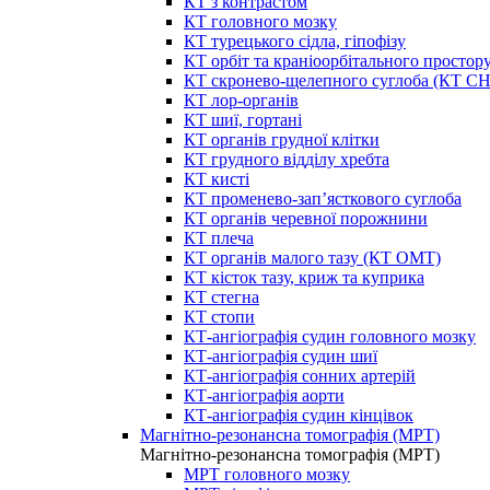
КТ з контрастом
КТ головного мозку
КТ турецького сідла, гіпофізу
КТ орбіт та краніоорбітального простор
КТ скронево-щелепного суглоба (КТ 
КТ лор-органів
КТ шиї, гортані
КТ органів грудної клітки
КТ грудного відділу хребта
КТ кисті
КТ променево-зап’ясткового суглоба
КТ органів черевної порожнини
КТ плеча
КТ органів малого тазу (КТ ОМТ)
КТ кісток тазу, криж та куприка
КТ стегна
КТ стопи
КТ-ангіографія судин головного мозку
КТ-ангіографія судин шиї
КТ-ангіографія сонних артерій
КТ-ангіографія аорти
КТ-ангіографія судин кінцівок
Магнітно-резонансна томографія (МРТ)
Магнітно-резонансна томографія (МРТ)
МРТ головного мозку