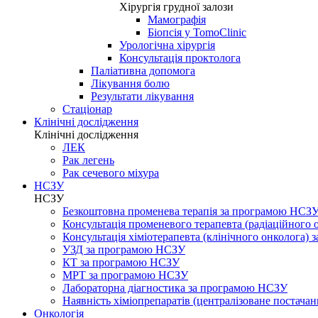
Хірургія грудної залози
Мамографія
Біопсія у TomoClinic
Урологічна хірургія
Консультація проктолога
Паліативна допомога
Лікування болю
Результати лікування
Стаціонар
Клінічні дослідження
Клінічні дослідження
ЛЕК
Рак легень
Рак сечевого міхура
НСЗУ
НСЗУ
Безкоштовна променева терапія за програмою НСЗ
Консультація променевого терапевта (радіаційного
Консультація хіміотерапевта (клінічного онколога)
УЗД за програмою НСЗУ
КТ за програмою НСЗУ
МРТ за програмою НСЗУ
Лабораторна діагностика за програмою НСЗУ
Наявність хіміопрепаратів (централізоване постачан
Онкологія