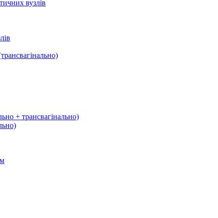
тичних вузлів
лів
трансвагінально)
льно + трансвагінально)
льно)
ом