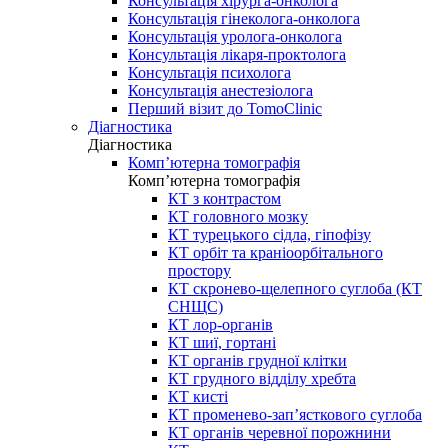
Консультація хірурга-онколога
Консультація гінеколога-онколога
Консультація уролога-онколога
Консультація лікаря-проктолога
Консультація психолога
Консультація анестезіолога
Перший візит до TomoClinic
Діагностика
Діагностика
Комп’ютерна томографія
Комп’ютерна томографія
КТ з контрастом
КТ головного мозку
КТ турецького сідла, гіпофізу
КТ орбіт та краніоорбітального
простору
КТ скронево-щелепного суглоба (КТ
СНЩС)
КТ лор-органів
КТ шиї, гортані
КТ органів грудної клітки
КТ грудного відділу хребта
КТ кисті
КТ променево-зап’ясткового суглоба
КТ органів черевної порожнини