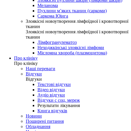
Злоякісні пухлини шкіри (лімфоми шкіри)
Меланома
Пухлини м’яких тканин (саркоми)
Саркома Юінга
Злоякісні новоутворення лімфоїдної і кровотворної
тканин
Злоякісні новоутворення лімфоїдної і кровотворної
тканин
Лімфогранулематоз
Неходжкінські злоякісні лімфоми
Мієломна хвороба (плазмоцитома)
Про клініку
Про клініку
Наші переваги
Відгуки
Відгуки
Текстові відгуки
Відео відгуки
Аудіо відгуки
Відгуки с соц. мереж
Результати лікування
Книга відгуків
Новини
Поширені питання
Обладнання