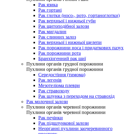
Рак язика
Рак гортані
Рак глотки (носо-, рото, гортаноглотки)
Рак верхньої і нижньої губи
Рак щитоподібної залози
Рак мигдалин
Рак слинних залоз
Рак верхньої і нижньої щелепи
Рак порожнини носа і придаткових пазух
Рак порожнини рота
Бранхіогенний рак шиї
Пухлини органів грудної порожнини
Пухлини органів грудної порожнини
Середостіння (тимома)
Рак легенів
Мезотеліома плеври
Рак стравоходу
Рак шлунка з переходом на стравохід
Рак молочної залози
Пухлини органів черевної порожнини
Пухлини органів черевної порожнини
Рак печінки
Рак підшлункової залози
Неорганні пухлини заочеревинного
простору