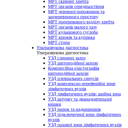
МРТ скрінінг хребта
МРТ органів середньостіння
МРТ черевної порожнини та
заочеревинного простору
МРТ поперекового відділу хребта
МРТ органів малого тазу
МРТ кульшового суглоба
МРТ крижів та куприка
МРТ стопи
Ультразвукова діагностика
Ультразвукова діагностика
УЗД слинних залоз
УЗД щитоподібної залози
Компресійна еластографія
щитоподібної залози
УЗД плевральних синусів
УЗД комплексно переферійні зони
лімфатичних вузлів
УЗД лімфатичних вузлів: шийна зона
УЗД шлунку та дванадцятипалої
кишки
УЗД нирок та наднирників
УЗД підключичної зони лімфатичних
вузлів
УЗД пахової зони лімфатичних вузлів