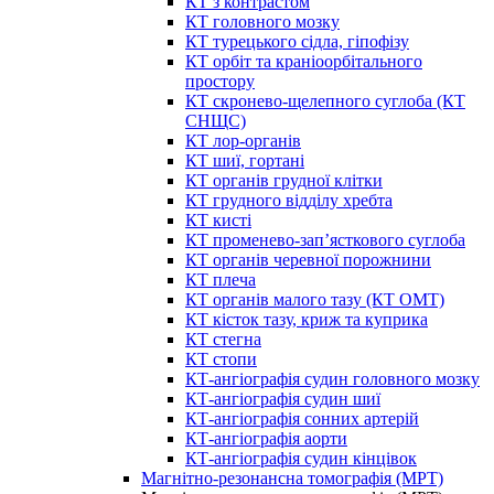
КТ з контрастом
КТ головного мозку
КТ турецького сідла, гіпофізу
КТ орбіт та краніоорбітального
простору
КТ скронево-щелепного суглоба (КТ
СНЩС)
КТ лор-органів
КТ шиї, гортані
КТ органів грудної клітки
КТ грудного відділу хребта
КТ кисті
КТ променево-зап’ясткового суглоба
КТ органів черевної порожнини
КТ плеча
КТ органів малого тазу (КТ ОМТ)
КТ кісток тазу, криж та куприка
КТ стегна
КТ стопи
КТ-ангіографія судин головного мозку
КТ-ангіографія судин шиї
КТ-ангіографія сонних артерій
КТ-ангіографія аорти
КТ-ангіографія судин кінцівок
Магнітно-резонансна томографія (МРТ)