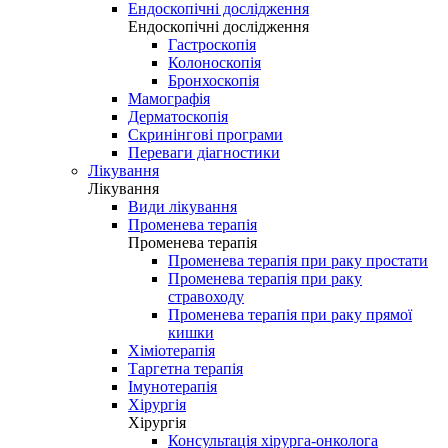
Ендоскопічні дослідження
Ендоскопічні дослідження
Гастроскопія
Колоноскопія
Бронхоскопія
Мамографія
Дерматоскопія
Скринінгові програми
Переваги діагностики
Лікування
Лікування
Види лікування
Променева терапія
Променева терапія
Променева терапія при раку простати
Променева терапія при раку
стравоходу
Променева терапія при раку прямої
кишки
Хіміотерапія
Таргетна терапія
Імунотерапія
Хірургія
Хірургія
Консультація хірурга-онколога