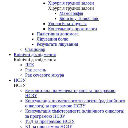
Хірургія грудної залози
Хірургія грудної залози
Мамографія
Біопсія у TomoClinic
Урологічна хірургія
Консультація проктолога
Паліативна допомога
Лікування болю
Результати лікування
Стаціонар
Клінічні дослідження
Клінічні дослідження
ЛЕК
Рак легень
Рак сечевого міхура
НСЗУ
НСЗУ
Безкоштовна променева терапія за програмою
НСЗУ
Консультація променевого терапевта (радіаційного
онколога) за програмою НСЗУ
Консультація хіміотерапевта (клінічного онколога)
за програмою НСЗУ
УЗД за програмою НСЗУ
КТ за програмою НСЗУ