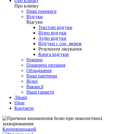
Про клініку
Про клініку
Наші переваги
Відгуки
Відгуки
Текстові відгуки
Відео відгуки
Аудіо відгуки
Відгуки с соц. мереж
Результати лікування
Книга відгуків
Новини
Поширені питання
Обладнання
Наші партнери
Відео
Вакансії
Наші гарантії
Лікарі
Ціни
Контакти
Кропивницький