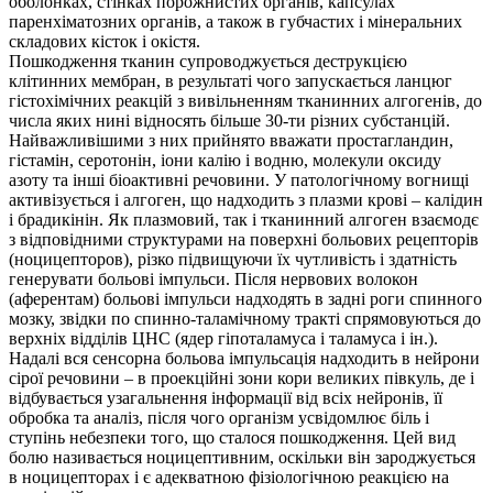
оболонках, стінках порожнистих органів, капсулах
паренхіматозних органів, а також в губчастих і мінеральних
складових кісток і окістя.
Пошкодження тканин супроводжується деструкцією
клітинних мембран, в результаті чого запускається ланцюг
гістохімічних реакцій з вивільненням тканинних алгогенів, до
числа яких нині відносять більше 30-ти різних субстанцій.
Найважливішими з них прийнято вважати простагландин,
гістамін, серотонін, іони калію і водню, молекули оксиду
азоту та інші біоактивні речовини. У патологічному вогнищі
активізується і алгоген, що надходить з плазми крові – калідин
і брадикінін. Як плазмовий, так і тканинний алгоген взаємодє
з відповідними структурами на поверхні больових рецепторів
(ноцицепторов), різко підвищуючи їх чутливість і здатність
генерувати больові імпульси. Після нервових волокон
(аферентам) больові імпульси надходять в задні роги спинного
мозку, звідки по спинно-таламічному тракті спрямовуються до
верхніх відділів ЦНС (ядер гіпоталамуса і таламуса і ін.).
Надалі вся сенсорна больова імпульсація надходить в нейрони
сірої речовини – в проекційні зони кори великих півкуль, де і
відбувається узагальнення інформації від всіх нейронів, її
обробка та аналіз, після чого організм усвідомлює біль і
ступінь небезпеки того, що сталося пошкодження. Цей вид
болю називається ноцицептивним, оскільки він зароджується
в ноцицепторах і є адекватною фізіологічною реакцією на