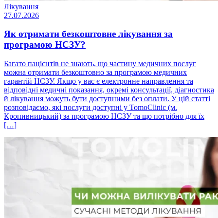
Лікування
27.07.2026
Як отримати безкоштовне лікування за
програмою НСЗУ?
Багато пацієнтів не знають, що частину медичних послуг
можна отримати безкоштовно за програмою медичних
гарантій НСЗУ. Якщо у вас є електронне направлення та
відповідні медичні показання, окремі консультації, діагностика
й лікування можуть бути доступними без оплати. У цій статті
розповідаємо, які послуги доступні у TomoClinic (м.
Кропивницький) за програмою НСЗУ та що потрібно для їх
[…]