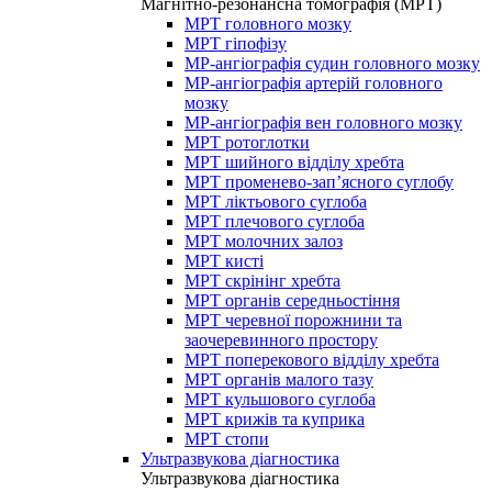
Магнітно-резонансна томографія (МРТ)
МРТ головного мозку
МРТ гіпофізу
МР-ангіографія судин головного мозку
МР-ангіографія артерій головного
мозку
МР-ангіографія вен головного мозку
МРТ ротоглотки
МРТ шийного відділу хребта
МРТ променево-зап’ясного суглобу
МРТ ліктьового суглоба
МРТ плечового суглоба
МРТ молочних залоз
МРТ кисті
МРТ скрінінг хребта
МРТ органів середньостіння
МРТ черевної порожнини та
заочеревинного простору
МРТ поперекового відділу хребта
МРТ органів малого тазу
МРТ кульшового суглоба
МРТ крижів та куприка
МРТ стопи
Ультразвукова діагностика
Ультразвукова діагностика