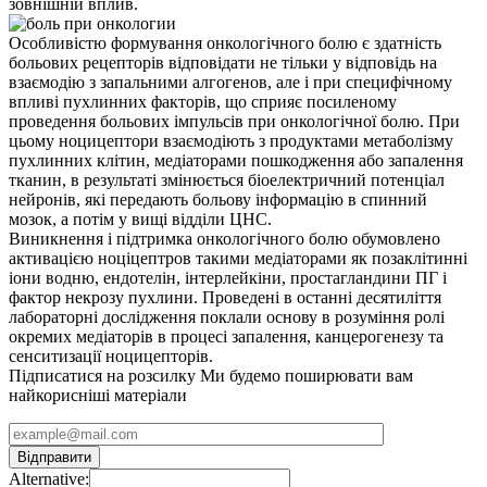
зовнішній вплив.
Особливістю формування онкологічного болю є здатність
больових рецепторів відповідати не тільки у відповідь на
взаємодію з запальними алгогенов, але і при специфічному
впливі пухлинних факторів, що сприяє посиленому
проведення больових імпульсів при онкологічної болю. При
цьому ноцицептори взаємодіють з продуктами метаболізму
пухлинних клітин, медіаторами пошкодження або запалення
тканин, в результаті змінюється біоелектричний потенціал
нейронів, які передають больову інформацію в спинний
мозок, а потім у вищі відділи ЦНС.
Виникнення і підтримка онкологічного болю обумовлено
активацією ноціцептров такими медіаторами як позаклітинні
іони водню, ендотелін, інтерлейкіни, простагландини ПГ і
фактор некрозу пухлини. Проведені в останні десятиліття
лабораторні дослідження поклали основу в розуміння ролі
окремих медіаторів в процесі запалення, канцерогенезу та
сенситизації ноцицепторів.
Підписатися на розсилку
Ми будемо поширювати вам
найкорисніші матеріали
Alternative: