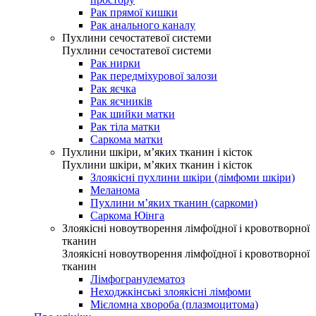
Рак прямої кишки
Рак анального каналу
Пухлини сечостатевої системи
Пухлини сечостатевої системи
Рак нирки
Рак передміхурової залози
Рак яєчка
Рак яєчників
Рак шийки матки
Рак тіла матки
Саркома матки
Пухлини шкіри, м’яких тканин і кісток
Пухлини шкіри, м’яких тканин і кісток
Злоякісні пухлини шкіри (лімфоми шкіри)
Меланома
Пухлини м’яких тканин (саркоми)
Саркома Юінга
Злоякісні новоутворення лімфоїдної і кровотворної
тканин
Злоякісні новоутворення лімфоїдної і кровотворної
тканин
Лімфогранулематоз
Неходжкінські злоякісні лімфоми
Мієломна хвороба (плазмоцитома)