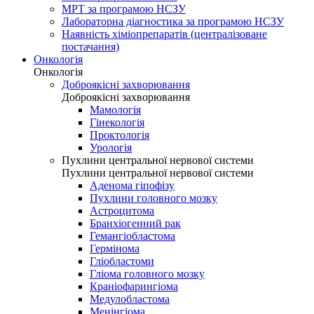
МРТ за програмою НСЗУ
Лабораторна діагностика за програмою НСЗУ
Наявність хіміопрепаратів (централізоване
постачання)
Онкологія
Онкологія
Доброякісні захворювання
Доброякісні захворювання
Мамологія
Гінекологія
Проктологія
Урологія
Пухлини центральної нервової системи
Пухлини центральної нервової системи
Аденома гіпофізу
Пухлини головного мозку
Астроцитома
Бранхіогенний рак
Гемангіобластома
Гермінома
Гліобластоми
Гліома головного мозку
Краніофарингіома
Медулобластома
Менінгіома