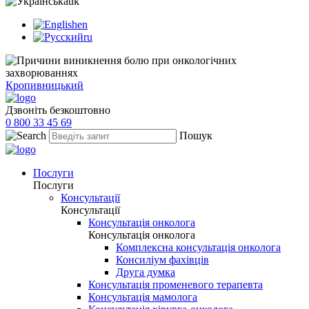
uk
en
ru
Кропивницький
Дзвоніть безкоштовно
0 800 33 45 69
Пошук
Послуги
Послуги
Консультації
Консультації
Консультація онколога
Консультація онколога
Комплексна консультація онколога
Консиліум фахівців
Друга думка
Консультація променевого терапевта
Консультація мамолога