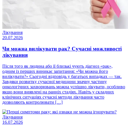
Лікування
20.07.2026
Чи можна вилікувати рак? Сучасні можливості
лікування
Після того як людина або її близькі чують діагноз «рак»,
одним із перших виникає запитання: «Чи можна його
вилікувати?» Сьогодні відповідь у багатьох випадках — так.
Завдяки розвитку сучасної медицини значну частину
онкологічних захворювань можна успішно лікувати, особливо
якщо вони виявлені на ранніх стадіях. Навіть у складних
клінічних ситуаціях сучасні методи лікування часто
дозволяють контролювати […]
Лікування
16.07.2026