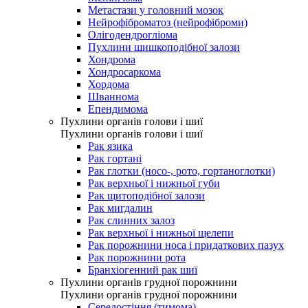
Метастази у головний мозок
Нейрофіброматоз (нейрофіброми)
Олігодендрогліома
Пухлини шишкоподібної залози
Хондрома
Хондросаркома
Хордома
Шваннома
Епендимома
Пухлини органів голови і шиї
Пухлини органів голови і шиї
Рак язика
Рак гортані
Рак глотки (носо-, рото, гортаноглотки)
Рак верхньої і нижньої губи
Рак щитоподібної залози
Рак мигдалин
Рак слинних залоз
Рак верхньої і нижньої щелепи
Рак порожнини носа і придаткових пазух
Рак порожнини рота
Бранхіогенний рак шиї
Пухлини органів грудної порожнини
Пухлини органів грудної порожнини
Середостіння (тимома)