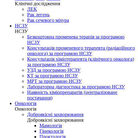
Клінічні дослідження
ЛЕК
Рак легень
Рак сечевого міхура
НСЗУ
НСЗУ
Безкоштовна променева терапія за програмою
НСЗУ
Консультація променевого терапевта (радіаційного
онколога) за програмою НСЗУ
Консультація хіміотерапевта (клінічного онколога)
за програмою НСЗУ
УЗД за програмою НСЗУ
КТ за програмою НСЗУ
МРТ за програмою НСЗУ
Лабораторна діагностика за програмою НСЗУ
Наявність хіміопрепаратів (централізоване
постачання)
Онкологія
Онкологія
Доброякісні захворювання
Доброякісні захворювання
Мамологія
Гінекологія
Проктологія