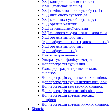
УЗД-контроль після встановлення
ВМС (трансвагінально)
УЗД гомілкостопного суглобу (за 1)
УЗД ліктьового суглобу (за 1)
УЗД колінних суглобів (за пару)
УЗД органів калитки
УЗД сечовидільної системи
УЗД сечового міхура + залишкова сеча
УЗД органів малого тазу
(трансабдомінально + трансвагінально)
УЗД органів малого тазу
(трансабдомінально)
Еластометрія печінки
Ультразвукова фолікулометрія
Доплерографія судин шиї
Ехокардіографія з доплерівським
аналізом
Доплерографія судин верхніх кінцівок
Доплерографія судин нижніх кінцівок
Доплерографія вен верхніх кінцівок
Доплерографія вен нижніх кінцівок
Доплерографія артерій верхніх
кінцівок
Доплерографія артерій нижніх кінцівок
Біопсія