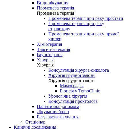
Види лікування
Променева терапія
Променева терапія
Променева терапія при раку простати
Променева терапія при раку
стравоходу
Променева терапія при раку прямої
кишки
Хіміотерапія
Таргетна терапія
Імунотерапія
Хірургія
Хірургія
Консультація хірурга-онколога
Хірургія грудної залози
Хірургія грудної залози
Мамографія
Біопсія у TomoClinic
Урологічна хірургія
Консультація проктолога
Паліативна допомога
Лікування болю
Результати лікування
Стаціонар
Клінічні дослідження