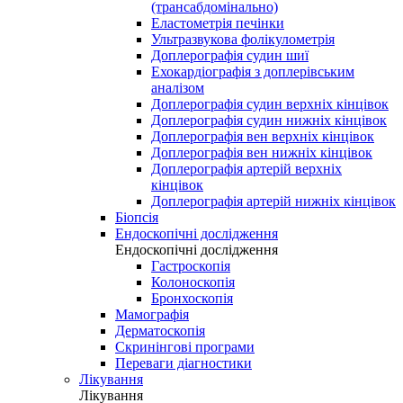
(трансабдомінально)
Еластометрія печінки
Ультразвукова фолікулометрія
Доплерографія судин шиї
Ехокардіографія з доплерівським
аналізом
Доплерографія судин верхніх кінцівок
Доплерографія судин нижніх кінцівок
Доплерографія вен верхніх кінцівок
Доплерографія вен нижніх кінцівок
Доплерографія артерій верхніх
кінцівок
Доплерографія артерій нижніх кінцівок
Біопсія
Ендоскопічні дослідження
Ендоскопічні дослідження
Гастроскопія
Колоноскопія
Бронхоскопія
Мамографія
Дерматоскопія
Скринінгові програми
Переваги діагностики
Лікування
Лікування