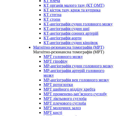
КТ плеча
КТ органів малого тазу (КТ ОМТ)
КТ кісток тазу, криж та куприка
КТ стегна
КТ стопи
КТ-ангіографія судин головного мозку
КТ-ангіографія судин шиї
КТ-ангіографія сонних артерій
КТ-ангіографія аорти
КТ-ангіографія судин кінцівок
Магнітно-резонансна томографія (МРТ)
Магнітно-резонансна томографія (МРТ)
МРТ головного мозку
МРТ гіпофізу
МР-ангіографія судин головного мозку
МР-ангіографія артерій головного
мозку
МР-ангіографія вен головного мозку
МРТ ротоглотки
МРТ шийного відділу хребта
МРТ променево-зап’ясного суглобу
МРТ ліктьового суглоба
МРТ плечового суглоба
МРТ молочних залоз
МРТ кисті