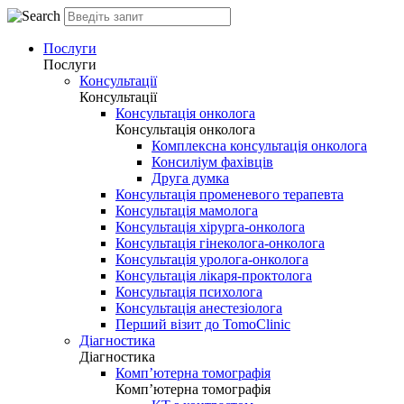
Послуги
Послуги
Консультації
Консультації
Консультація онколога
Консультація онколога
Комплексна консультація онколога
Консиліум фахівців
Друга думка
Консультація променевого терапевта
Консультація мамолога
Консультація хірурга-онколога
Консультація гінеколога-онколога
Консультація уролога-онколога
Консультація лікаря-проктолога
Консультація психолога
Консультація анестезіолога
Перший візит до TomoClinic
Діагностика
Діагностика
Комп’ютерна томографія
Комп’ютерна томографія