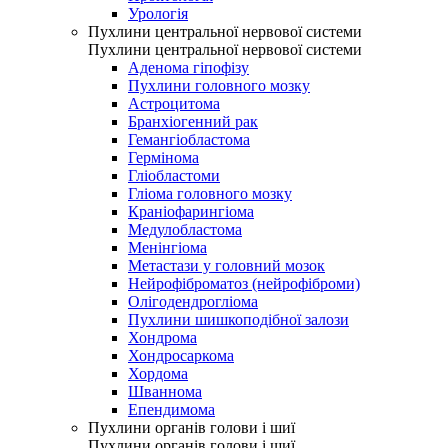
Урологія
Пухлини центральної нервової системи
Пухлини центральної нервової системи
Аденома гіпофізу
Пухлини головного мозку
Астроцитома
Бранхіогенний рак
Гемангіобластома
Гермінома
Гліобластоми
Гліома головного мозку
Краніофарингіома
Медулобластома
Менінгіома
Метастази у головний мозок
Нейрофіброматоз (нейрофіброми)
Олігодендрогліома
Пухлини шишкоподібної залози
Хондрома
Хондросаркома
Хордома
Шваннома
Епендимома
Пухлини органів голови і шиї
Пухлини органів голови і шиї