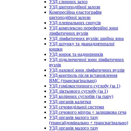
УЗД слинних залоз
УЗД щитоподібної залози
Компресійна еластографія
щитоподібної залози
УЗД плевральних синусів
УЗД комплексно переферійні зони
лімфатичних вузлів
УЗД лімфатичних вузлів: шийна зона
УЗД шлунку та дванадцятипалої
кишки
УЗД нирок та наднирників
УЗД підключичної зони лімфатичних
вузлів
УЗД пахової зони лімфатичних вузлів
УЗД-контроль після встановлення
ВМС (трансвагінально)
УЗД гомілкостопного суглобу (за 1)
УЗД ліктьового суглобу (за 1)
УЗД колінних суглобів (за пару)
УЗД органів калитки
УЗД сечовидільної системи
УЗД сечового міхура + залишкова сеча
УЗД органів малого тазу
(трансабдомінально + трансвагінально)
УЗД органів малого тазу