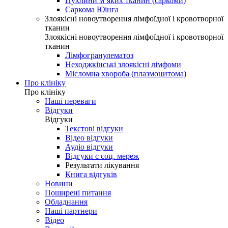
Пухлини м’яких тканин (саркоми)
Саркома Юінга
Злоякісні новоутворення лімфоїдної і кровотворної
тканин
Злоякісні новоутворення лімфоїдної і кровотворної
тканин
Лімфогранулематоз
Неходжкінські злоякісні лімфоми
Мієломна хвороба (плазмоцитома)
Про клініку
Про клініку
Наші переваги
Відгуки
Відгуки
Текстові відгуки
Відео відгуки
Аудіо відгуки
Відгуки с соц. мереж
Результати лікування
Книга відгуків
Новини
Поширені питання
Обладнання
Наші партнери
Відео