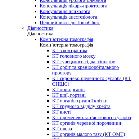
Консультація уролога-онколога
Консультація лікаря-проктолога
Консультація психолога
Консультація анестезіолога
Перший візит до TomoClinic
Діагностика
Діагностика
Комп’ютерна томографія
Комп’ютерна томографія
КТ з контрастом
КТ головного мозку
КТ турецького сідла, гіпофізу
КТ орбіт та краніоорбітального
простору
КТ скронево-щелепного суглоба (КТ
СНЩС)
КТ лор-органів
КТ шиї, гортані
КТ органів грудної клітки
КТ грудного відділу хребта
КТ кисті
КТ променево-зап’ясткового суглоба
КТ органів черевної порожнини
КТ плеча
КТ органів малого тазу (КТ ОМТ)