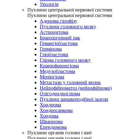
Урологія
Пухлини центральної нервової системи
Пухлини центральної нервової системи
Аденома гіпофізу
Пухлини головного мозку
Астроцитома
Бранхіогенний рак
Гемангіобластома
Гермінома
Гліобластоми
Гліома головного мозку
Краніофарингіома
Медулобластома
Менінгіома
Метастази у головний мозок
Нейрофіброматоз (нейрофіброми)
Олігодендрогліома
Пухлини шишкоподібної залози
Хондрома
Хондросаркома
Хордома
Шваннома
Епендимома
Пухлини органів голови і шиї
Пухлини органів голови і шиї