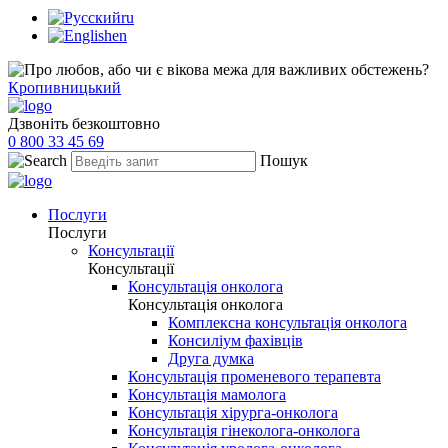
ru
en
Кропивницький
Дзвоніть безкоштовно
0 800 33 45 69
Пошук
Послуги
Послуги
Консультації
Консультації
Консультація онколога
Консультація онколога
Комплексна консультація онколога
Консиліум фахівців
Друга думка
Консультація променевого терапевта
Консультація мамолога
Консультація хірурга-онколога
Консультація гінеколога-онколога