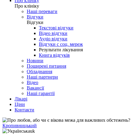
Про клініку
Про клініку
Наші переваги
Відгуки
Відгуки
Текстові відгуки
Відео відгуки
Аудіо відгуки
Відгуки с соц. мереж
Результати лікування
Книга відгуків
Новини
Поширені питання
Обладнання
Наші партнери
Відео
Вакансії
Наші гарантії
Лікарі
Ціни
Контакти
Кропивницький
uk