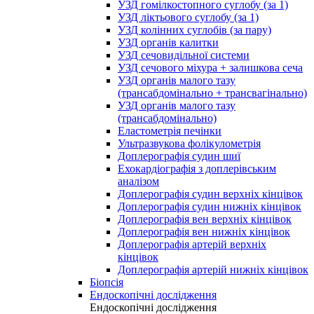
УЗД гомілкостопного суглобу (за 1)
УЗД ліктьового суглобу (за 1)
УЗД колінних суглобів (за пару)
УЗД органів калитки
УЗД сечовидільної системи
УЗД сечового міхура + залишкова сеча
УЗД органів малого тазу
(трансабдомінально + трансвагінально)
УЗД органів малого тазу
(трансабдомінально)
Еластометрія печінки
Ультразвукова фолікулометрія
Доплерографія судин шиї
Ехокардіографія з доплерівським
аналізом
Доплерографія судин верхніх кінцівок
Доплерографія судин нижніх кінцівок
Доплерографія вен верхніх кінцівок
Доплерографія вен нижніх кінцівок
Доплерографія артерій верхніх
кінцівок
Доплерографія артерій нижніх кінцівок
Біопсія
Ендоскопічні дослідження
Ендоскопічні дослідження