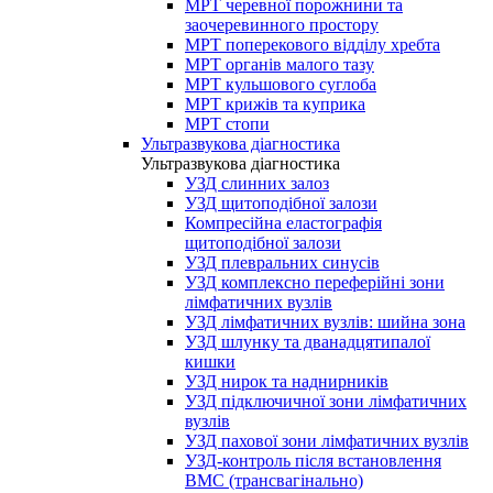
МРТ черевної порожнини та
заочеревинного простору
МРТ поперекового відділу хребта
МРТ органів малого тазу
МРТ кульшового суглоба
МРТ крижів та куприка
МРТ стопи
Ультразвукова діагностика
Ультразвукова діагностика
УЗД слинних залоз
УЗД щитоподібної залози
Компресійна еластографія
щитоподібної залози
УЗД плевральних синусів
УЗД комплексно переферійні зони
лімфатичних вузлів
УЗД лімфатичних вузлів: шийна зона
УЗД шлунку та дванадцятипалої
кишки
УЗД нирок та наднирників
УЗД підключичної зони лімфатичних
вузлів
УЗД пахової зони лімфатичних вузлів
УЗД-контроль після встановлення
ВМС (трансвагінально)