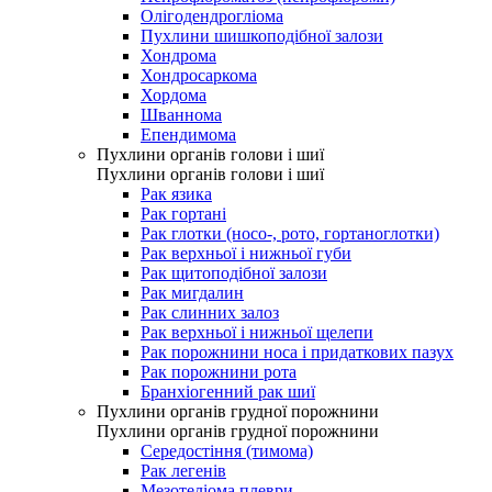
Олігодендрогліома
Пухлини шишкоподібної залози
Хондрома
Хондросаркома
Хордома
Шваннома
Епендимома
Пухлини органів голови і шиї
Пухлини органів голови і шиї
Рак язика
Рак гортані
Рак глотки (носо-, рото, гортаноглотки)
Рак верхньої і нижньої губи
Рак щитоподібної залози
Рак мигдалин
Рак слинних залоз
Рак верхньої і нижньої щелепи
Рак порожнини носа і придаткових пазух
Рак порожнини рота
Бранхіогенний рак шиї
Пухлини органів грудної порожнини
Пухлини органів грудної порожнини
Середостіння (тимома)
Рак легенів
Мезотеліома плеври