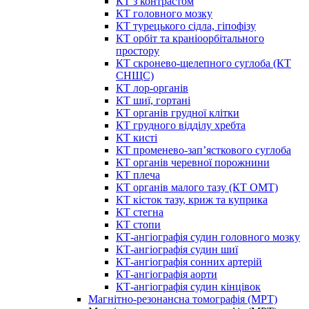
КТ з контрастом
КТ головного мозку
КТ турецького сідла, гіпофізу
КТ орбіт та краніоорбітального
простору
КТ скронево-щелепного суглоба (КТ
СНЩС)
КТ лор-органів
КТ шиї, гортані
КТ органів грудної клітки
КТ грудного відділу хребта
КТ кисті
КТ променево-зап’ясткового суглоба
КТ органів черевної порожнини
КТ плеча
КТ органів малого тазу (КТ ОМТ)
КТ кісток тазу, криж та куприка
КТ стегна
КТ стопи
КТ-ангіографія судин головного мозку
КТ-ангіографія судин шиї
КТ-ангіографія сонних артерій
КТ-ангіографія аорти
КТ-ангіографія судин кінцівок
Магнітно-резонансна томографія (МРТ)