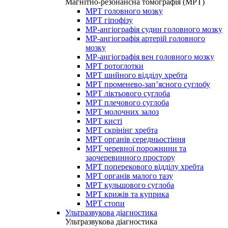
Магнітно-резонансна томографія (МРТ)
МРТ головного мозку
МРТ гіпофізу
МР-ангіографія судин головного мозку
МР-ангіографія артерій головного
мозку
МР-ангіографія вен головного мозку
МРТ ротоглотки
МРТ шийного відділу хребта
МРТ променево-зап’ясного суглобу
МРТ ліктьового суглоба
МРТ плечового суглоба
МРТ молочних залоз
МРТ кисті
МРТ скрінінг хребта
МРТ органів середньостіння
МРТ черевної порожнини та
заочеревинного простору
МРТ поперекового відділу хребта
МРТ органів малого тазу
МРТ кульшового суглоба
МРТ крижів та куприка
МРТ стопи
Ультразвукова діагностика
Ультразвукова діагностика