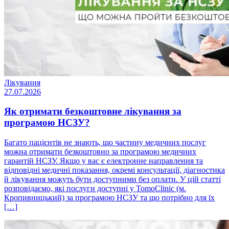
Лікування
27.07.2026
Як отримати безкоштовне лікування за
програмою НСЗУ?
Багато пацієнтів не знають, що частину медичних послуг
можна отримати безкоштовно за програмою медичних
гарантій НСЗУ. Якщо у вас є електронне направлення та
відповідні медичні показання, окремі консультації, діагностика
й лікування можуть бути доступними без оплати. У цій статті
розповідаємо, які послуги доступні у TomoClinic (м.
Кропивницький) за програмою НСЗУ та що потрібно для їх
[…]