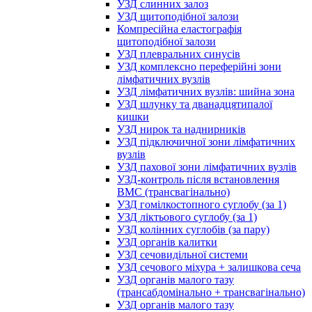
УЗД слинних залоз
УЗД щитоподібної залози
Компресійна еластографія
щитоподібної залози
УЗД плевральних синусів
УЗД комплексно переферійні зони
лімфатичних вузлів
УЗД лімфатичних вузлів: шийна зона
УЗД шлунку та дванадцятипалої
кишки
УЗД нирок та наднирників
УЗД підключичної зони лімфатичних
вузлів
УЗД пахової зони лімфатичних вузлів
УЗД-контроль після встановлення
ВМС (трансвагінально)
УЗД гомілкостопного суглобу (за 1)
УЗД ліктьового суглобу (за 1)
УЗД колінних суглобів (за пару)
УЗД органів калитки
УЗД сечовидільної системи
УЗД сечового міхура + залишкова сеча
УЗД органів малого тазу
(трансабдомінально + трансвагінально)
УЗД органів малого тазу