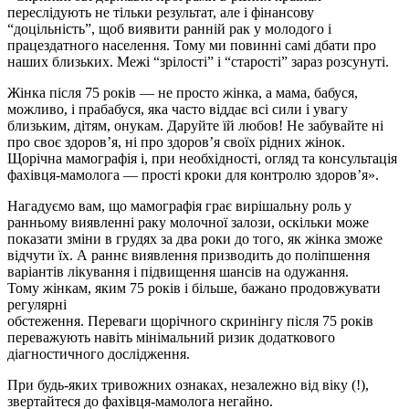
переслідують не тільки результат, але і фінансову
“доцільність”, щоб виявити ранній рак у молодого і
працездатного населення. Тому ми повинні самі дбати про
наших близьких. Межі “зрілості” і “старості” зараз розсунуті.
Жінка після 75 років — не просто жінка, а мама, бабуся,
можливо, і прабабуся, яка часто віддає всі сили і увагу
близьким, дітям, онукам. Даруйте їй любов! Не забувайте ні
про своє здоров’я, ні про здоров’я своїх рідних жінок.
Щорічна мамографія і, при необхідності, огляд та консультація
фахівця-мамолога — прості кроки для контролю здоров’я».
Нагадуємо вам, що мамографія грає вирішальну роль у
ранньому виявленні раку молочної залози, оскільки може
показати зміни в грудях за два роки до того, як жінка зможе
відчути їх. А раннє виявлення призводить до поліпшення
варіантів лікування і підвищення шансів на одужання.
Тому жінкам, яким 75 років і більше, бажано продовжувати
регулярні
обстеження. Переваги щорічного скринінгу після 75 років
переважують навіть мінімальний ризик додаткового
діагностичного дослідження.
При будь-яких тривожних ознаках, незалежно від віку (!),
звертайтеся до фахівця-мамолога негайно.