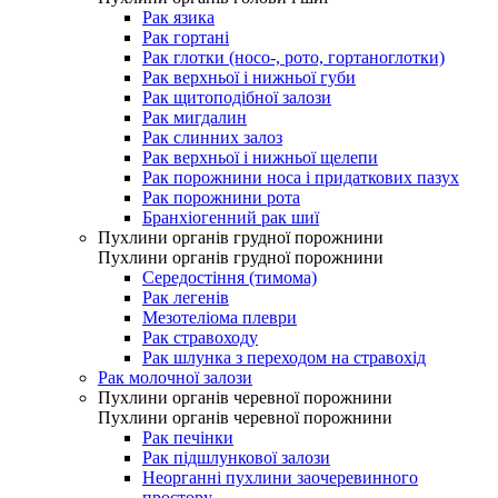
Рак язика
Рак гортані
Рак глотки (носо-, рото, гортаноглотки)
Рак верхньої і нижньої губи
Рак щитоподібної залози
Рак мигдалин
Рак слинних залоз
Рак верхньої і нижньої щелепи
Рак порожнини носа і придаткових пазух
Рак порожнини рота
Бранхіогенний рак шиї
Пухлини органів грудної порожнини
Пухлини органів грудної порожнини
Середостіння (тимома)
Рак легенів
Мезотеліома плеври
Рак стравоходу
Рак шлунка з переходом на стравохід
Рак молочної залози
Пухлини органів черевної порожнини
Пухлини органів черевної порожнини
Рак печінки
Рак підшлункової залози
Неорганні пухлини заочеревинного
простору