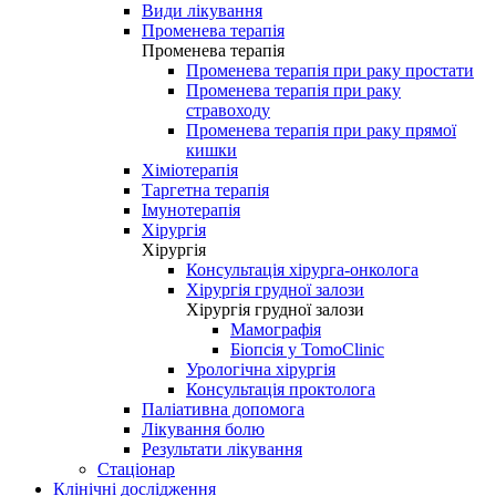
Види лікування
Променева терапія
Променева терапія
Променева терапія при раку простати
Променева терапія при раку
стравоходу
Променева терапія при раку прямої
кишки
Хіміотерапія
Таргетна терапія
Імунотерапія
Хірургія
Хірургія
Консультація хірурга-онколога
Хірургія грудної залози
Хірургія грудної залози
Мамографія
Біопсія у TomoClinic
Урологічна хірургія
Консультація проктолога
Паліативна допомога
Лікування болю
Результати лікування
Стаціонар
Клінічні дослідження