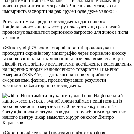
відкритими питання: «Більше — це скільки? У якому віці
можна припинити мамографію? Чи є вікова межа, коли
ймовірність захворіти на рак грудей буде дуже малою?»
Результати міжнародних досліджень і дані нашого
Національного канцер-реєстру показують, що рак грудей
продовжує залишатися серйозною загрозою для жінок і після
75 років.
«Жінки у віці 75 років і старші повинні продовжувати
проходити скринінгову мамографію через порівняно високу
захворюваність на рак молочної залози, яка виявлена в цій
віковій групі, згідно з результатами досліджень, представлених
на щорічних зборах Радіологічного товариства Північної
Америки (RSNA)», — до такого висновку прийшли
американські фахівці, проаналізувавши результати
масштабних багаторічних досліджень.
Неоптимістичну картину дає і наш Національний
канцер-реєстру: рак грудної залози займає перші позиції із
захворюваності і смертності з 30-річного віку і після 75+.
Ситуацію прокоментував завідувач хірургічним відділенням
нашого центру, лікар-мамолог, хірург-онколог Дмитро
Караськов:
«Скринінгові державні програми в різних країнах