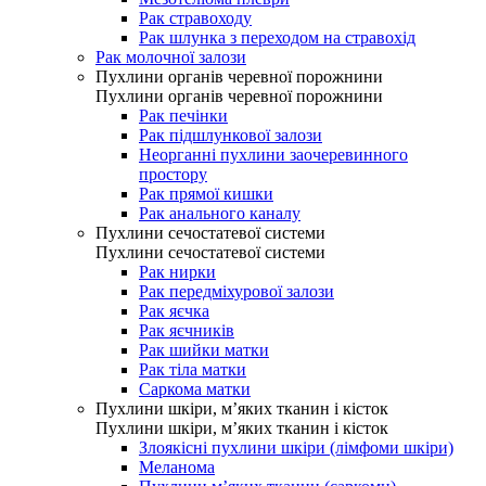
Рак стравоходу
Рак шлунка з переходом на стравохід
Рак молочної залози
Пухлини органів черевної порожнини
Пухлини органів черевної порожнини
Рак печінки
Рак підшлункової залози
Неорганні пухлини заочеревинного
простору
Рак прямої кишки
Рак анального каналу
Пухлини сечостатевої системи
Пухлини сечостатевої системи
Рак нирки
Рак передміхурової залози
Рак яєчка
Рак яєчників
Рак шийки матки
Рак тіла матки
Саркома матки
Пухлини шкіри, м’яких тканин і кісток
Пухлини шкіри, м’яких тканин і кісток
Злоякісні пухлини шкіри (лімфоми шкіри)
Меланома