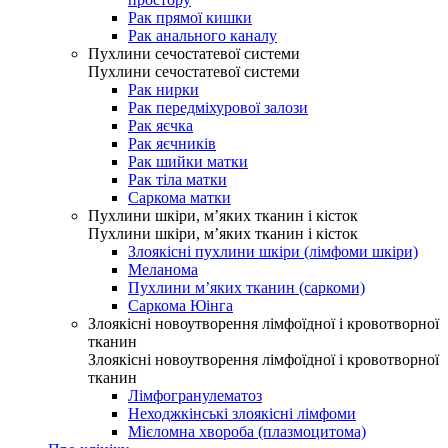
Рак прямої кишки
Рак анального каналу
Пухлини сечостатевої системи
Пухлини сечостатевої системи
Рак нирки
Рак передміхурової залози
Рак яєчка
Рак яєчників
Рак шийки матки
Рак тіла матки
Саркома матки
Пухлини шкіри, м’яких тканин і кісток
Пухлини шкіри, м’яких тканин і кісток
Злоякісні пухлини шкіри (лімфоми шкіри)
Меланома
Пухлини м’яких тканин (саркоми)
Саркома Юінга
Злоякісні новоутворення лімфоїдної і кровотворної
тканин
Злоякісні новоутворення лімфоїдної і кровотворної
тканин
Лімфогранулематоз
Неходжкінські злоякісні лімфоми
Мієломна хвороба (плазмоцитома)