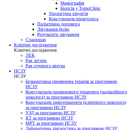
Мамографія
Біопсія у TomoClinic
Урологічна хірургія
Консультація проктолога
Паліативна допомога
Лікування болю
Результати лікування
Стаціонар
Клінічні дослідження
Клінічні дослідження
ЛЕК
Рак легень
Рак сечевого міхура
НСЗУ
НСЗУ
Безкоштовна променева терапія за програмою
НСЗУ
Консультація променевого терапевта (радіаційного
онколога) за програмою НСЗУ
Консультація хіміотерапевта (клінічного онколога)
за програмою НСЗУ
УЗД за програмою НСЗУ
КТ за програмою НСЗУ
МРТ за програмою НСЗУ
Лабораторна діагностика за програмою НСЗУ