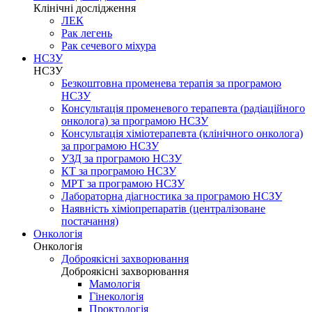
Клінічні дослідження
ЛЕК
Рак легень
Рак сечевого міхура
НСЗУ
НСЗУ
Безкоштовна променева терапія за програмою
НСЗУ
Консультація променевого терапевта (радіаційного
онколога) за програмою НСЗУ
Консультація хіміотерапевта (клінічного онколога)
за програмою НСЗУ
УЗД за програмою НСЗУ
КТ за програмою НСЗУ
МРТ за програмою НСЗУ
Лабораторна діагностика за програмою НСЗУ
Наявність хіміопрепаратів (централізоване
постачання)
Онкологія
Онкологія
Доброякісні захворювання
Доброякісні захворювання
Мамологія
Гінекологія
Проктологія