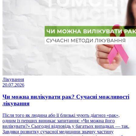
Лікування
20.07.2026
Чи можна вилікувати рак? Сучасні можливості
лікування
Після того як людина або її близькі чують діагноз «рак»,
одним із перших виникає запитання: «Чи можна його
вилікувати?» Сьогодні відповідь у багатьох випадках — так.
Завдяки розвитку сучасної медицини значну частину