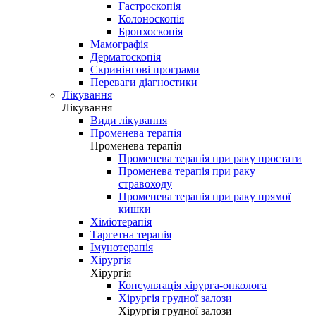
Гастроскопія
Колоноскопія
Бронхоскопія
Мамографія
Дерматоскопія
Скринінгові програми
Переваги діагностики
Лікування
Лікування
Види лікування
Променева терапія
Променева терапія
Променева терапія при раку простати
Променева терапія при раку
стравоходу
Променева терапія при раку прямої
кишки
Хіміотерапія
Таргетна терапія
Імунотерапія
Хірургія
Хірургія
Консультація хірурга-онколога
Хірургія грудної залози
Хірургія грудної залози