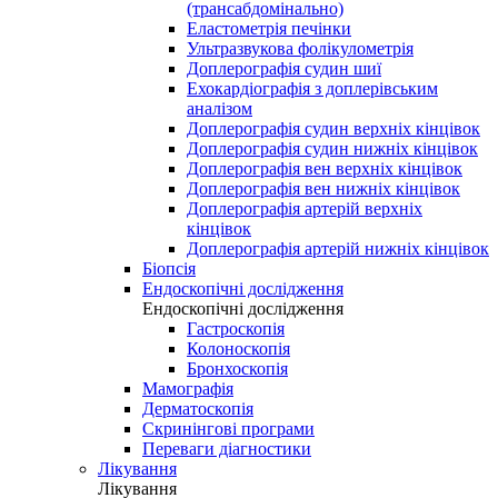
(трансабдомінально)
Еластометрія печінки
Ультразвукова фолікулометрія
Доплерографія судин шиї
Ехокардіографія з доплерівським
аналізом
Доплерографія судин верхніх кінцівок
Доплерографія судин нижніх кінцівок
Доплерографія вен верхніх кінцівок
Доплерографія вен нижніх кінцівок
Доплерографія артерій верхніх
кінцівок
Доплерографія артерій нижніх кінцівок
Біопсія
Ендоскопічні дослідження
Ендоскопічні дослідження
Гастроскопія
Колоноскопія
Бронхоскопія
Мамографія
Дерматоскопія
Скринінгові програми
Переваги діагностики
Лікування
Лікування