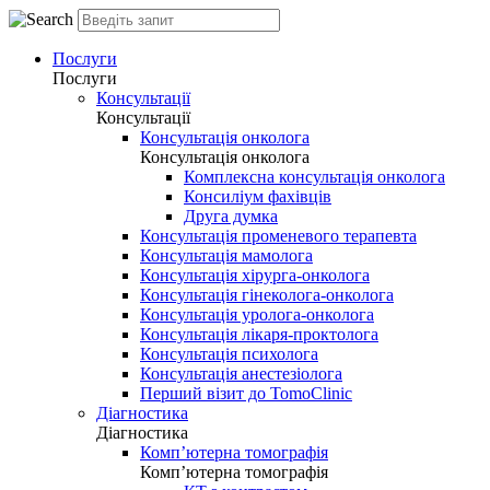
Послуги
Послуги
Консультації
Консультації
Консультація онколога
Консультація онколога
Комплексна консультація онколога
Консиліум фахівців
Друга думка
Консультація променевого терапевта
Консультація мамолога
Консультація хірурга-онколога
Консультація гінеколога-онколога
Консультація уролога-онколога
Консультація лікаря-проктолога
Консультація психолога
Консультація анестезіолога
Перший візит до TomoClinic
Діагностика
Діагностика
Комп’ютерна томографія
Комп’ютерна томографія