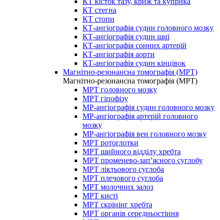
КТ кісток тазу, криж та куприка
КТ стегна
КТ стопи
КТ-ангіографія судин головного мозку
КТ-ангіографія судин шиї
КТ-ангіографія сонних артерій
КТ-ангіографія аорти
КТ-ангіографія судин кінцівок
Магнітно-резонансна томографія (МРТ)
Магнітно-резонансна томографія (МРТ)
МРТ головного мозку
МРТ гіпофізу
МР-ангіографія судин головного мозку
МР-ангіографія артерій головного
мозку
МР-ангіографія вен головного мозку
МРТ ротоглотки
МРТ шийного відділу хребта
МРТ променево-зап’ясного суглобу
МРТ ліктьового суглоба
МРТ плечового суглоба
МРТ молочних залоз
МРТ кисті
МРТ скрінінг хребта
МРТ органів середньостіння