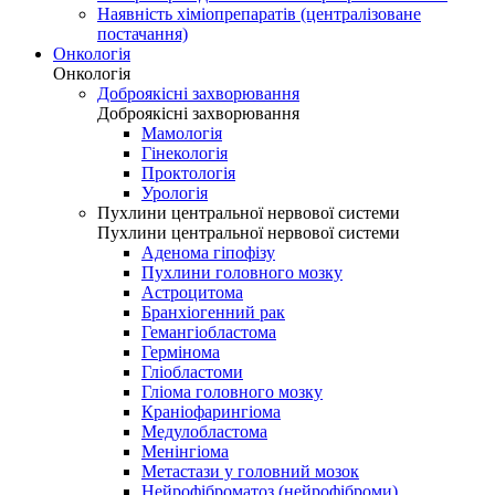
Наявність хіміопрепаратів (централізоване
постачання)
Онкологія
Онкологія
Доброякісні захворювання
Доброякісні захворювання
Мамологія
Гінекологія
Проктологія
Урологія
Пухлини центральної нервової системи
Пухлини центральної нервової системи
Аденома гіпофізу
Пухлини головного мозку
Астроцитома
Бранхіогенний рак
Гемангіобластома
Гермінома
Гліобластоми
Гліома головного мозку
Краніофарингіома
Медулобластома
Менінгіома
Метастази у головний мозок
Нейрофіброматоз (нейрофіброми)