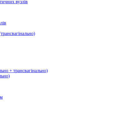
тичних вузлів
лів
трансвагінально)
льно + трансвагінально)
льно)
ом