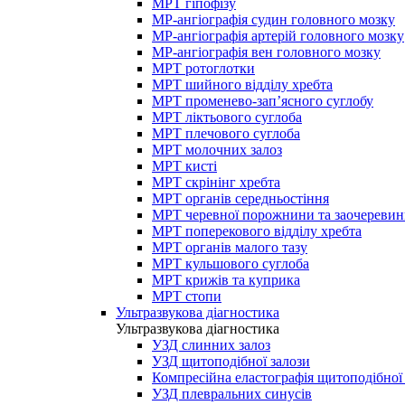
МРТ гіпофізу
МР-ангіографія судин головного мозку
МР-ангіографія артерій головного мозку
МР-ангіографія вен головного мозку
МРТ ротоглотки
МРТ шийного відділу хребта
МРТ променево-зап’ясного суглобу
МРТ ліктьового суглоба
МРТ плечового суглоба
МРТ молочних залоз
МРТ кисті
МРТ скрінінг хребта
МРТ органів середньостіння
МРТ черевної порожнини та заочеревин
МРТ поперекового відділу хребта
МРТ органів малого тазу
МРТ кульшового суглоба
МРТ крижів та куприка
МРТ стопи
Ультразвукова діагностика
Ультразвукова діагностика
УЗД слинних залоз
УЗД щитоподібної залози
Компресійна еластографія щитоподібної
УЗД плевральних синусів