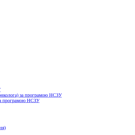
У
 онколога) за програмою НСЗУ
 за програмою НСЗУ
ня)