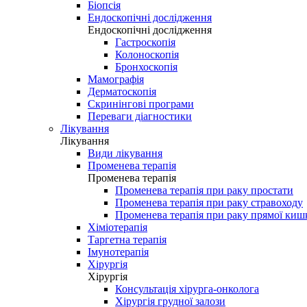
Біопсія
Ендоскопічні дослідження
Ендоскопічні дослідження
Гастроскопія
Колоноскопія
Бронхоскопія
Мамографія
Дерматоскопія
Скринінгові програми
Переваги діагностики
Лікування
Лікування
Види лікування
Променева терапія
Променева терапія
Променева терапія при раку простати
Променева терапія при раку стравоходу
Променева терапія при раку прямої киш
Хіміотерапія
Таргетна терапія
Імунотерапія
Хірургія
Хірургія
Консультація хірурга-онколога
Хірургія грудної залози