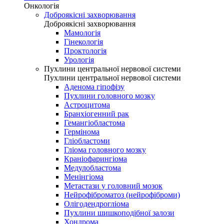
Онкологія
Доброякісні захворювання
Доброякісні захворювання
Мамологія
Гінекологія
Проктологія
Урологія
Пухлини центральної нервової системи
Пухлини центральної нервової системи
Аденома гіпофізу
Пухлини головного мозку
Астроцитома
Бранхіогенний рак
Гемангіобластома
Гермінома
Гліобластоми
Гліома головного мозку
Краніофарингіома
Медулобластома
Менінгіома
Метастази у головний мозок
Нейрофіброматоз (нейрофіброми)
Олігодендрогліома
Пухлини шишкоподібної залози
Хондрома