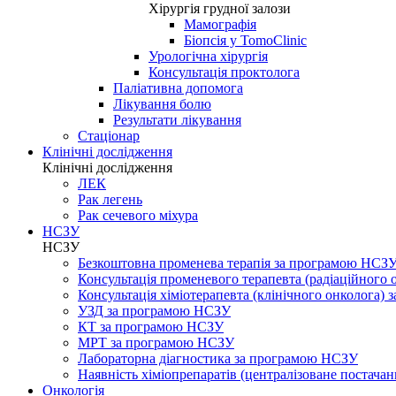
Хірургія грудної залози
Мамографія
Біопсія у TomoClinic
Урологічна хірургія
Консультація проктолога
Паліативна допомога
Лікування болю
Результати лікування
Стаціонар
Клінічні дослідження
Клінічні дослідження
ЛЕК
Рак легень
Рак сечевого міхура
НСЗУ
НСЗУ
Безкоштовна променева терапія за програмою НСЗ
Консультація променевого терапевта (радіаційного
Консультація хіміотерапевта (клінічного онколога)
УЗД за програмою НСЗУ
КТ за програмою НСЗУ
МРТ за програмою НСЗУ
Лабораторна діагностика за програмою НСЗУ
Наявність хіміопрепаратів (централізоване постачан
Онкологія