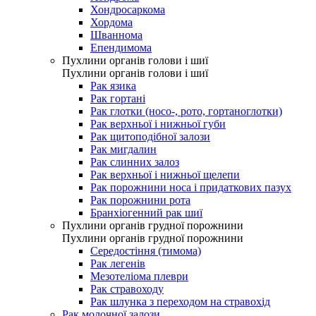
Хондросаркома
Хордома
Шваннома
Епендимома
Пухлини органів голови і шиї
Пухлини органів голови і шиї
Рак язика
Рак гортані
Рак глотки (носо-, рото, гортаноглотки)
Рак верхньої і нижньої губи
Рак щитоподібної залози
Рак мигдалин
Рак слинних залоз
Рак верхньої і нижньої щелепи
Рак порожнини носа і придаткових пазух
Рак порожнини рота
Бранхіогенний рак шиї
Пухлини органів грудної порожнини
Пухлини органів грудної порожнини
Середостіння (тимома)
Рак легенів
Мезотеліома плеври
Рак стравоходу
Рак шлунка з переходом на стравохід
Рак молочної залози