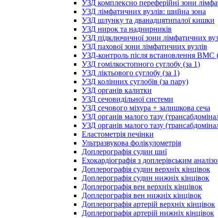
УЗД комплексно переферійні зони лімфа
УЗД лімфатичних вузлів: шийна зона
УЗД шлунку та дванадцятипалої кишки
УЗД нирок та наднирників
УЗД підключичної зони лімфатичних вуз
УЗД пахової зони лімфатичних вузлів
УЗД-контроль після встановлення ВМС (
УЗД гомілкостопного суглобу (за 1)
УЗД ліктьового суглобу (за 1)
УЗД колінних суглобів (за пару)
УЗД органів калитки
УЗД сечовидільної системи
УЗД сечового міхура + залишкова сеча
УЗД органів малого тазу (трансабдоміна
УЗД органів малого тазу (трансабдоміна
Еластометрія печінки
Ультразвукова фолікулометрія
Доплерографія судин шиї
Ехокардіографія з доплерівським аналіз
Доплерографія судин верхніх кінцівок
Доплерографія судин нижніх кінцівок
Доплерографія вен верхніх кінцівок
Доплерографія вен нижніх кінцівок
Доплерографія артерій верхніх кінцівок
Доплерографія артерій нижніх кінцівок