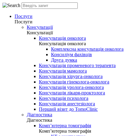
Послуги
Послуги
Консультації
Консультації
Консультація онколога
Консультація онколога
Комплексна консультація онколога
Консиліум фахівців
Друга думка
Консультація променевого терапевта
Консультація мамолога
Консультація хірурга-онколога
Консультація гінеколога-онколога
Консультація уролога-онколога
Консультація лікаря-проктолога
Консультація психолога
Консультація анестезіолога
Перший візит до TomoClinic
Діагностика
Діагностика
Комп’ютерна томографія
Комп’ютерна томографія