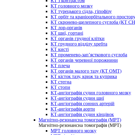
КТ з контрастом
КТ головного мозку
КТ турецького сідла, гіпофізу
КТ орбіт та краніоорбітального простор
КТ скронево-щелепного суглоба (КТ 
КТ лор-органів
КТ шиї, гортані
КТ органів грудної клітки
КТ грудного відділу хребта
КТ кисті
КТ променево-зап’ясткового суглоба
КТ органів черевної порожнини
КТ плеча
КТ органів малого тазу (КТ ОМТ)
КТ кісток тазу, криж та куприка
КТ стегна
КТ стопи
КТ-ангіографія судин головного мозку
КТ-ангіографія судин шиї
КТ-ангіографія сонних артерій
КТ-ангіографія аорти
КТ-ангіографія судин кінцівок
Магнітно-резонансна томографія (МРТ)
Магнітно-резонансна томографія (МРТ)
МРТ головного мозку