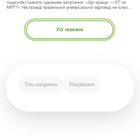
пацієнтів ставлять однакове запитання: «Що краще — КТ чи
відмінності
МРТ?» Насправді правильної універсальної відповіді не існує.
Комп’ютерна томографія та магнітно-резонансна томографія
вирішують різні медичні завдання. Те, що буде найкращим
вибором для однієї людини, може зовсім не підходити іншій. Саме
тому лікар призначає конкретний вид діагностики після огляду,
Усі новини
оцінки […]
Топ-напрями
Лікування