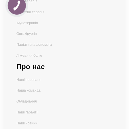
Хіміотерапія
Таргетна терапія
Імунотерапія
Онкохірургія
Паліативна допомога
Лікування болю
Про нас
Наші переваги
Наша команда
Обладнання
Наші гарантії
Наші новини