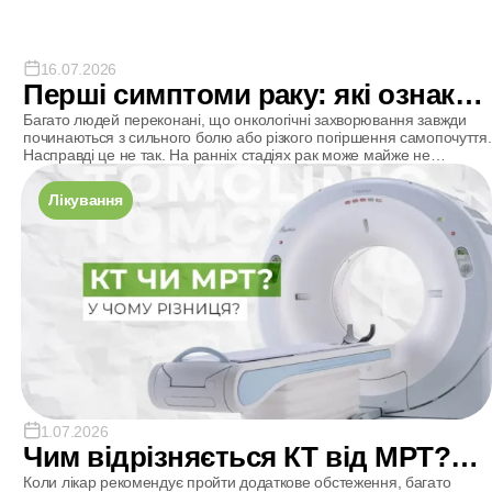
16.07.2026
Перші симптоми раку: які ознаки
не можна ігнорувати?
Багато людей переконані, що онкологічні захворювання завжди
починаються з сильного болю або різкого погіршення самопочуття.
Насправді це не так. На ранніх стадіях рак може майже не
проявлятися або викликати симптоми, які легко сплутати зі
звичайною втомою, наслідками стресу чи іншими поширеними
Лікування
захворюваннями. Саме тому важливо уважно ставитися до
сигналів власного організму. Більшість описаних нижче симптомів
[…]
1.07.2026
Чим відрізняється КТ від МРТ?
Простими словами про головні
Коли лікар рекомендує пройти додаткове обстеження, багато