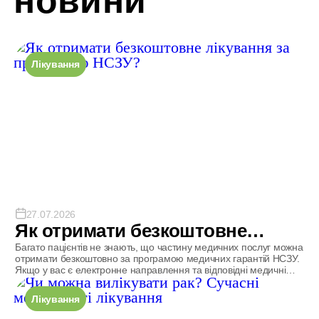
новини
Лікування
27.07.2026
Як отримати безкоштовне
лікування за програмою НСЗУ?
Багато пацієнтів не знають, що частину медичних послуг можна
отримати безкоштовно за програмою медичних гарантій НСЗУ.
Якщо у вас є електронне направлення та відповідні медичні
показання, окремі консультації, діагностика й лікування можуть
бути доступними без оплати. У цій статті розповідаємо, які послуги
Лікування
доступні у TomoClinic (м. Кропивницький) за програмою НСЗУ та
що потрібно для їх […]