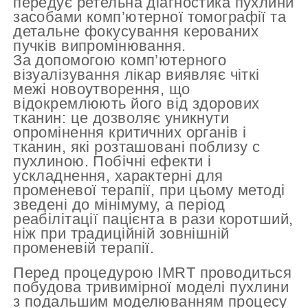
передує ретельна діагностика пухлини
засобами комп’ютерної томографії та
детальне фокусування керованих
пучків випромінювання.
За допомогою комп’ютерного
візуалізування лікар виявляє чіткі
межі новоутворення, що
відокремлюють його від здорових
тканин: це дозволяє уникнути
опромінення критичних органів і
тканин, які розташовані поблизу с
пухлиною. Побічні ефекти і
ускладнення, характерні для
променевої терапії, при цьому методі
зведені до мінімуму, а період
реабілітації пацієнта в рази коротший,
ніж при традиційній зовнішній
променевій терапії.
Перед процедурою IMRT проводиться
побудова тривимірної моделі пухлини
з подальшим моделюванням процесу