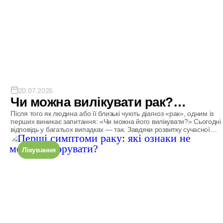
20.07.2026
Чи можна вилікувати рак?
Сучасні можливості лікування
Після того як людина або її близькі чують діагноз «рак», одним із
перших виникає запитання: «Чи можна його вилікувати?» Сьогодні
відповідь у багатьох випадках — так. Завдяки розвитку сучасної
медицини значну частину онкологічних захворювань можна
успішно лікувати, особливо якщо вони виявлені на ранніх стадіях.
Лікування
Навіть у складних клінічних ситуаціях сучасні методи лікування
часто дозволяють контролювати […]