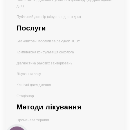
дня)
Публічний договір (хірургія одного дня)
Послуги
Безкоштовні послуги за рахунок НСЗУ
Комплексна консультація онколога
Діагностика ракових захворювань
Лікування раку
Клінічні дослідження
Стаціонар
Методи лікування
Променева терапія