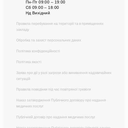
Пн-Пт 09:00 – 19:00
Cб 09:00 – 18:00
Нд Вихідний
Правила перебування на території та в приміщеннях
закладу
Обробка та захист персональних даних
Політика конфіденційності
Політика якості
Заява про дії у разі загрози або виникнення надзвичайних
ситуацій
Правила поведінки під час повітряної тревоги
Наказ затвердження Публічного договору про надання
медичних послуг
Публічний договір про надання медичних послуг
Наказ затвердження Публічного договору (хірургія одного