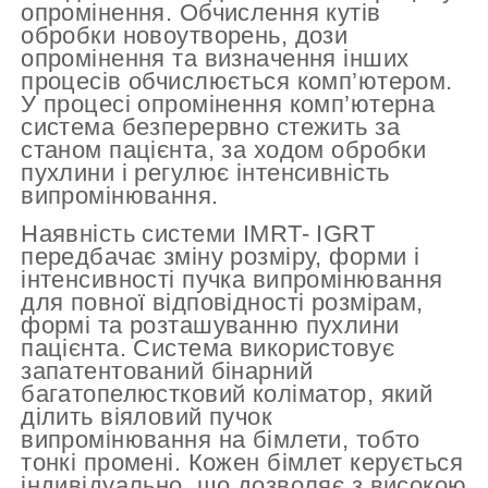
опромінення. Обчислення кутів
обробки новоутворень, дози
опромінення та визначення інших
процесів обчислюється комп’ютером.
У процесі опромінення комп’ютерна
система безперервно стежить за
станом пацієнта, за ходом обробки
пухлини і регулює інтенсивність
випромінювання.
Наявність системи IMRT- IGRT
передбачає зміну розміру, форми і
інтенсивності пучка випромінювання
для повної відповідності розмірам,
формі та розташуванню пухлини
пацієнта. Система використовує
запатентований бінарний
багатопелюстковий коліматор, який
ділить віяловий пучок
випромінювання на бімлети, тобто
тонкі промені. Кожен бімлет керується
індивідуально, що дозволяє з високою