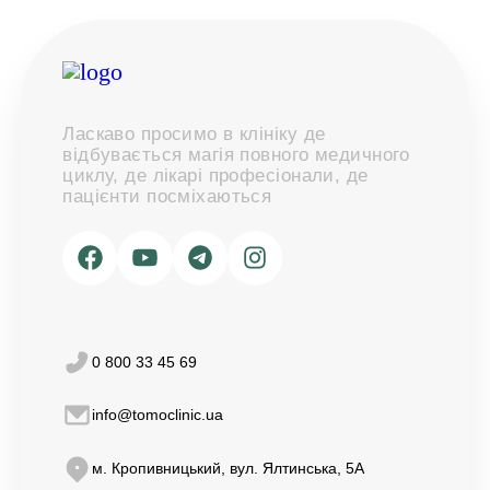
Ласкаво просимо в клініку де
відбувається магія повного медичного
циклу, де лікарі професіонали, де
пацієнти посміхаються
0 800 33 45 69
info@tomoclinic.ua
м. Кропивницький, вул. Ялтинська, 5A