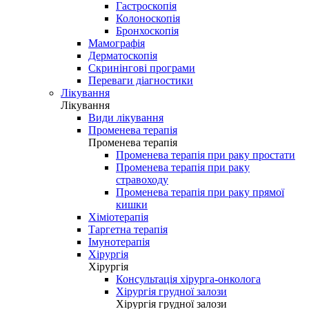
Гастроскопія
Колоноскопія
Бронхоскопія
Мамографія
Дерматоскопія
Скринінгові програми
Переваги діагностики
Лікування
Лікування
Види лікування
Променева терапія
Променева терапія
Променева терапія при раку простати
Променева терапія при раку
стравоходу
Променева терапія при раку прямої
кишки
Хіміотерапія
Таргетна терапія
Імунотерапія
Хірургія
Хірургія
Консультація хірурга-онколога
Хірургія грудної залози
Хірургія грудної залози