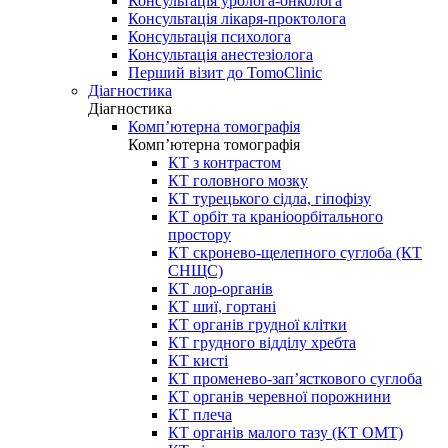
Консультація уролога-онколога
Консультація лікаря-проктолога
Консультація психолога
Консультація анестезіолога
Перший візит до TomoClinic
Діагностика
Діагностика
Комп’ютерна томографія
Комп’ютерна томографія
КТ з контрастом
КТ головного мозку
КТ турецького сідла, гіпофізу
КТ орбіт та краніоорбітального
простору
КТ скронево-щелепного суглоба (КТ
СНЩС)
КТ лор-органів
КТ шиї, гортані
КТ органів грудної клітки
КТ грудного відділу хребта
КТ кисті
КТ променево-зап’ясткового суглоба
КТ органів черевної порожнини
КТ плеча
КТ органів малого тазу (КТ ОМТ)