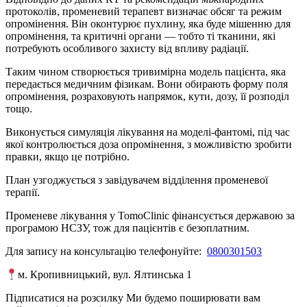
протоколів, променевий терапевт визначає обсяг та режим
опромінення. Він оконтурює пухлину, яка буде мішенню для
опромінення, та критичні органи — тобто ті тканини, які
потребують особливого захисту від впливу радіації.
Таким чином створюється тривимірна модель пацієнта, яка
передається медичним фізикам. Вони обирають форму поля
опромінення, розраховують напрямок, кути, дозу, її розподіл
тощо.
Виконується симуляція лікування на моделі-фантомі, під час
якої контролюється доза опромінення, з можливістю зробити
правки, якщо це потрібно.
План узгоджується з завідувачем відділення променевої
терапії.
Променеве лікування у TomoClinic фінансується державою за
програмою НСЗУ, тож для пацієнтів є безоплатним.
Для запису на консультацію телефонуйте:
0800301503
м. Кропивницький, вул. Ялтинська 1
Підписатися на розсилку
Ми будемо поширювати вам