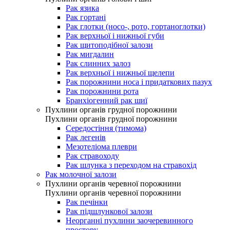
Рак язика
Рак гортані
Рак глотки (носо-, рото, гортаноглотки)
Рак верхньої і нижньої губи
Рак щитоподібної залози
Рак мигдалин
Рак слинних залоз
Рак верхньої і нижньої щелепи
Рак порожнини носа і придаткових пазух
Рак порожнини рота
Бранхіогенний рак шиї
Пухлини органів грудної порожнини
Пухлини органів грудної порожнини
Середостіння (тимома)
Рак легенів
Мезотеліома плеври
Рак стравоходу
Рак шлунка з переходом на стравохід
Рак молочної залози
Пухлини органів черевної порожнини
Пухлини органів черевної порожнини
Рак печінки
Рак підшлункової залози
Неорганні пухлини заочеревинного
простору