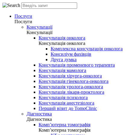
Послуги
Послуги
Консультації
Консультації
Консультація онколога
Консультація онколога
Комплексна консультація онколога
Консиліум фахівців
Друга думка
Консультація променевого терапевта
Консультація мамолога
Консультація хірурга-онколога
Консультація гінеколога-онколога
Консультація уролога-онколога
Консультація лікаря-проктолога
Консультація психолога
Консультація анестезіолога
Перший візит до TomoClinic
Діагностика
Діагностика
Комп’ютерна томографія
Комп’ютерна томографія