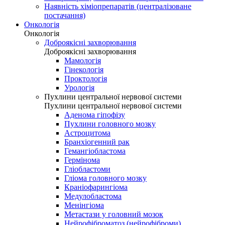
Наявність хіміопрепаратів (централізоване
постачання)
Онкологія
Онкологія
Доброякісні захворювання
Доброякісні захворювання
Мамологія
Гінекологія
Проктологія
Урологія
Пухлини центральної нервової системи
Пухлини центральної нервової системи
Аденома гіпофізу
Пухлини головного мозку
Астроцитома
Бранхіогенний рак
Гемангіобластома
Гермінома
Гліобластоми
Гліома головного мозку
Краніофарингіома
Медулобластома
Менінгіома
Метастази у головний мозок
Нейрофіброматоз (нейрофіброми)