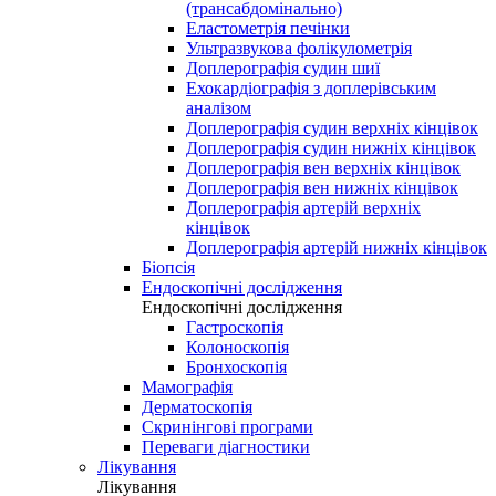
(трансабдомінально)
Еластометрія печінки
Ультразвукова фолікулометрія
Доплерографія судин шиї
Ехокардіографія з доплерівським
аналізом
Доплерографія судин верхніх кінцівок
Доплерографія судин нижніх кінцівок
Доплерографія вен верхніх кінцівок
Доплерографія вен нижніх кінцівок
Доплерографія артерій верхніх
кінцівок
Доплерографія артерій нижніх кінцівок
Біопсія
Ендоскопічні дослідження
Ендоскопічні дослідження
Гастроскопія
Колоноскопія
Бронхоскопія
Мамографія
Дерматоскопія
Скринінгові програми
Переваги діагностики
Лікування
Лікування