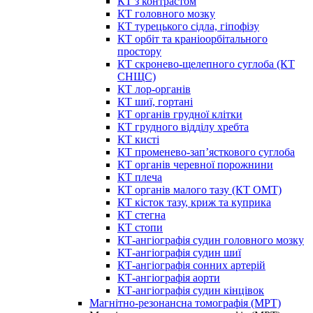
КТ з контрастом
КТ головного мозку
КТ турецького сідла, гіпофізу
КТ орбіт та краніоорбітального
простору
КТ скронево-щелепного суглоба (КТ
СНЩС)
КТ лор-органів
КТ шиї, гортані
КТ органів грудної клітки
КТ грудного відділу хребта
КТ кисті
КТ променево-зап’ясткового суглоба
КТ органів черевної порожнини
КТ плеча
КТ органів малого тазу (КТ ОМТ)
КТ кісток тазу, криж та куприка
КТ стегна
КТ стопи
КТ-ангіографія судин головного мозку
КТ-ангіографія судин шиї
КТ-ангіографія сонних артерій
КТ-ангіографія аорти
КТ-ангіографія судин кінцівок
Магнітно-резонансна томографія (МРТ)