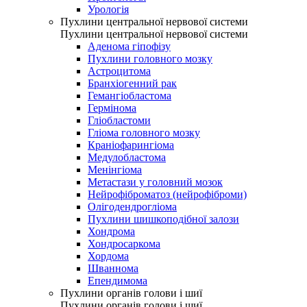
Урологія
Пухлини центральної нервової системи
Пухлини центральної нервової системи
Аденома гіпофізу
Пухлини головного мозку
Астроцитома
Бранхіогенний рак
Гемангіобластома
Гермінома
Гліобластоми
Гліома головного мозку
Краніофарингіома
Медулобластома
Менінгіома
Метастази у головний мозок
Нейрофіброматоз (нейрофіброми)
Олігодендрогліома
Пухлини шишкоподібної залози
Хондрома
Хондросаркома
Хордома
Шваннома
Епендимома
Пухлини органів голови і шиї
Пухлини органів голови і шиї