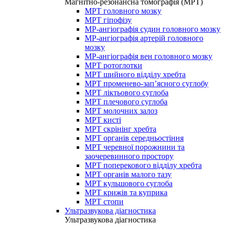
Магнітно-резонансна томографія (МРТ)
МРТ головного мозку
МРТ гіпофізу
МР-ангіографія судин головного мозку
МР-ангіографія артерій головного
мозку
МР-ангіографія вен головного мозку
МРТ ротоглотки
МРТ шийного відділу хребта
МРТ променево-зап’ясного суглобу
МРТ ліктьового суглоба
МРТ плечового суглоба
МРТ молочних залоз
МРТ кисті
МРТ скрінінг хребта
МРТ органів середньостіння
МРТ черевної порожнини та
заочеревинного простору
МРТ поперекового відділу хребта
МРТ органів малого тазу
МРТ кульшового суглоба
МРТ крижів та куприка
МРТ стопи
Ультразвукова діагностика
Ультразвукова діагностика