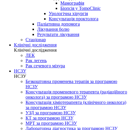
Мамографія
Біопсія у TomoClinic
Урологічна хірургія
Консультація проктолога
Паліативна допомога
Лікування болю
Результати лікування
Стаціонар
Клінічні дослідження
Клінічні дослідження
ЛЕК
Рак легень
Рак сечевого міхура
НСЗУ
НСЗУ
Безкоштовна променева терапія за програмою
НСЗУ
Консультація променевого терапевта (радіаційного
онколога) за програмою НСЗУ
Консультація хіміотерапевта (клінічного онколога)
за програмою НСЗУ
УЗД за програмою НСЗУ
КТ за програмою НСЗУ
МРТ за програмою НСЗУ
Лабораторна діагностика за програмою НСЗУ