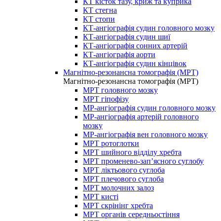
КТ кісток тазу, криж та куприка
КТ стегна
КТ стопи
КТ-ангіографія судин головного мозку
КТ-ангіографія судин шиї
КТ-ангіографія сонних артерій
КТ-ангіографія аорти
КТ-ангіографія судин кінцівок
Магнітно-резонансна томографія (МРТ)
Магнітно-резонансна томографія (МРТ)
МРТ головного мозку
МРТ гіпофізу
МР-ангіографія судин головного мозку
МР-ангіографія артерій головного
мозку
МР-ангіографія вен головного мозку
МРТ ротоглотки
МРТ шийного відділу хребта
МРТ променево-зап’ясного суглобу
МРТ ліктьового суглоба
МРТ плечового суглоба
МРТ молочних залоз
МРТ кисті
МРТ скрінінг хребта
МРТ органів середньостіння