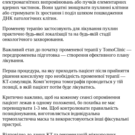
електромагнітних випромінювань або пучків елементарних
ядерних частинок. Вони здатні знищувати пухлинні клітини
або стримувати їх зростання і поділ шляхом пошкодження
ДНК патологічних клітин.
Променеву терапію застосовують для лікування пухлин
практично будь-якої локалізації та на будь-якій стадії
онкологічного захворювання.
Важливий етап до початку променевої терапії у TomoClinic —
передпроменева підготовка — створення ефективного плану
лікування.
Перша процедура, на яку приходить пацієнт після прийняття
рішення консиліуму про необхідність променевої терапії —
КТ-симуляція. Комп’ютерна томографія проводиться у тій
позиції, в якій пацієнт потім буде лікуватись.
Критично важливо, щоб на кожному сеансі опромінення
пацієнт лежав в одному положенні, бо похибка не має
перевищувати 1-3 мм. Щоб контролювати правильність
позиціонування, виготовляється індивідуальна
термопластична маска та використовуються інші фіксувальні
пристрої.
Відповідно до даних КТ та рекомендацій міжнародних