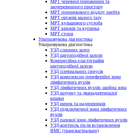
МРТ черевної порожнини та
заочеревинного простору
МРТ поперекового відділу хребта
МРТ органів малого тазу
МРТ кульшового суглоба
МРТ крижів та куприка
МРТ стопи
Ультразвукова діагностика
Ультразвукова діагностика
УЗД слинних залоз
УЗД щитоподібної залози
Компресійна еластографія
щитоподібної залози
УЗД плевральних синусів
УЗД комплексно переферійні зони
лімфатичних вузлів
УЗД лімфатичних вузлів: шийна зона
УЗД шлунку та дванадцятипалої
кишки
УЗД нирок та наднирників
УЗД підключичної зони лімфатичних
вузлів
УЗД пахової зони лімфатичних вузлів
УЗД-контроль після встановлення
ВМС (трансвагінально)