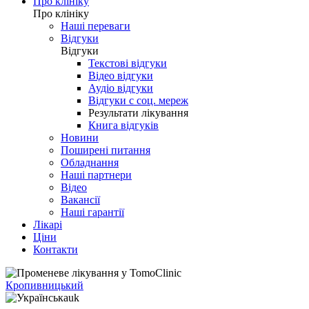
Про клініку
Про клініку
Наші переваги
Відгуки
Відгуки
Текстові відгуки
Відео відгуки
Аудіо відгуки
Відгуки с соц. мереж
Результати лікування
Книга відгуків
Новини
Поширені питання
Обладнання
Наші партнери
Відео
Вакансії
Наші гарантії
Лікарі
Ціни
Контакти
Кропивницький
uk