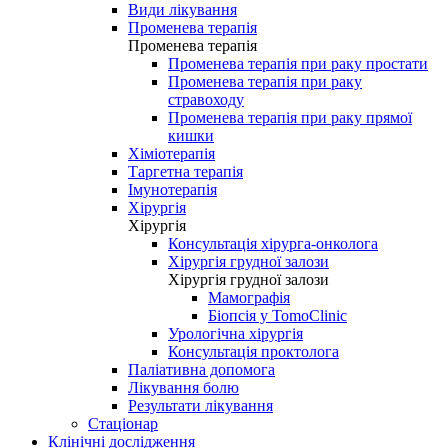
Види лікування
Променева терапія
Променева терапія
Променева терапія при раку простати
Променева терапія при раку
стравоходу
Променева терапія при раку прямої
кишки
Хіміотерапія
Таргетна терапія
Імунотерапія
Хірургія
Хірургія
Консультація хірурга-онколога
Хірургія грудної залози
Хірургія грудної залози
Мамографія
Біопсія у TomoClinic
Урологічна хірургія
Консультація проктолога
Паліативна допомога
Лікування болю
Результати лікування
Стаціонар
Клінічні дослідження