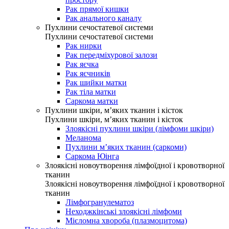
Рак прямої кишки
Рак анального каналу
Пухлини сечостатевої системи
Пухлини сечостатевої системи
Рак нирки
Рак передміхурової залози
Рак яєчка
Рак яєчників
Рак шийки матки
Рак тіла матки
Саркома матки
Пухлини шкіри, м’яких тканин і кісток
Пухлини шкіри, м’яких тканин і кісток
Злоякісні пухлини шкіри (лімфоми шкіри)
Меланома
Пухлини м’яких тканин (саркоми)
Саркома Юінга
Злоякісні новоутворення лімфоїдної і кровотворної
тканин
Злоякісні новоутворення лімфоїдної і кровотворної
тканин
Лімфогранулематоз
Неходжкінські злоякісні лімфоми
Мієломна хвороба (плазмоцитома)