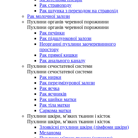
Рак стравоходу
Рак шлунка з переходом на стравохід
Рак молочної залози
Пухлини органів черевної порожнини
Пухлини органів черевної порожнини
Рак печінки
Рак підшлункової залози
Неорганні пухлини заочеревинного
простору
Рак прямої кишки
Рак анального каналу
Пухлини сечостатевої системи
Пухлини сечостатевої системи
Рак нирки
Рак передміхурової залози
Рак яєчка
Рак яєчників
Рак шийки матки
Рак тіла матки
Саркома матки
Пухлини шкіри, м’яких тканин і кісток
Пухлини шкіри, м’яких тканин і кісток
Злоякісні пухлини шкіри (лімфоми шкіри)
Меланома