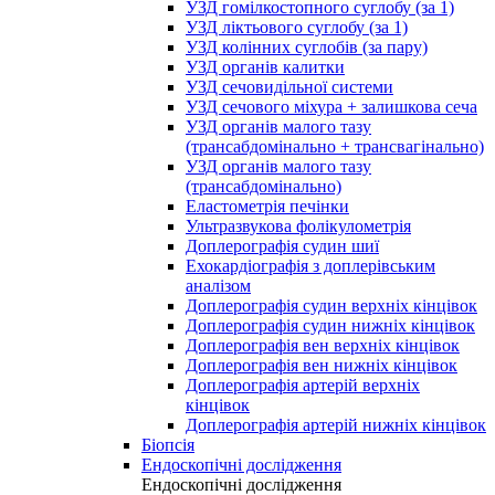
УЗД гомілкостопного суглобу (за 1)
УЗД ліктьового суглобу (за 1)
УЗД колінних суглобів (за пару)
УЗД органів калитки
УЗД сечовидільної системи
УЗД сечового міхура + залишкова сеча
УЗД органів малого тазу
(трансабдомінально + трансвагінально)
УЗД органів малого тазу
(трансабдомінально)
Еластометрія печінки
Ультразвукова фолікулометрія
Доплерографія судин шиї
Ехокардіографія з доплерівським
аналізом
Доплерографія судин верхніх кінцівок
Доплерографія судин нижніх кінцівок
Доплерографія вен верхніх кінцівок
Доплерографія вен нижніх кінцівок
Доплерографія артерій верхніх
кінцівок
Доплерографія артерій нижніх кінцівок
Біопсія
Ендоскопічні дослідження
Ендоскопічні дослідження