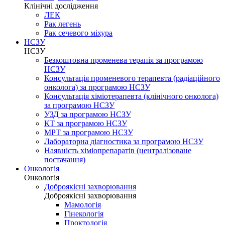
Клінічні дослідження
ЛЕК
Рак легень
Рак сечевого міхура
НСЗУ
НСЗУ
Безкоштовна променева терапія за програмою
НСЗУ
Консультація променевого терапевта (радіаційного
онколога) за програмою НСЗУ
Консультація хіміотерапевта (клінічного онколога)
за програмою НСЗУ
УЗД за програмою НСЗУ
КТ за програмою НСЗУ
МРТ за програмою НСЗУ
Лабораторна діагностика за програмою НСЗУ
Наявність хіміопрепаратів (централізоване
постачання)
Онкологія
Онкологія
Доброякісні захворювання
Доброякісні захворювання
Мамологія
Гінекологія
Проктологія