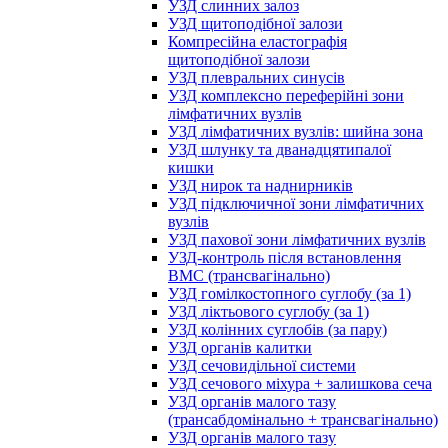
УЗД слинних залоз
УЗД щитоподібної залози
Компресійна еластографія
щитоподібної залози
УЗД плевральних синусів
УЗД комплексно переферійні зони
лімфатичних вузлів
УЗД лімфатичних вузлів: шийна зона
УЗД шлунку та дванадцятипалої
кишки
УЗД нирок та наднирників
УЗД підключичної зони лімфатичних
вузлів
УЗД пахової зони лімфатичних вузлів
УЗД-контроль після встановлення
ВМС (трансвагінально)
УЗД гомілкостопного суглобу (за 1)
УЗД ліктьового суглобу (за 1)
УЗД колінних суглобів (за пару)
УЗД органів калитки
УЗД сечовидільної системи
УЗД сечового міхура + залишкова сеча
УЗД органів малого тазу
(трансабдомінально + трансвагінально)
УЗД органів малого тазу