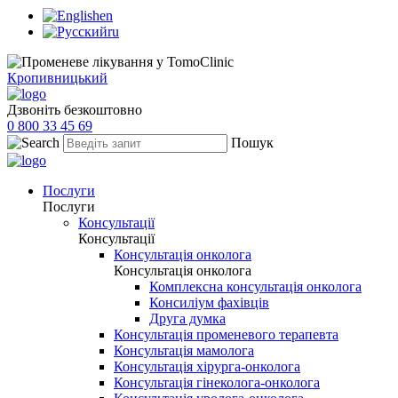
en
ru
Кропивницький
Дзвоніть безкоштовно
0 800 33 45 69
Пошук
Послуги
Послуги
Консультації
Консультації
Консультація онколога
Консультація онколога
Комплексна консультація онколога
Консиліум фахівців
Друга думка
Консультація променевого терапевта
Консультація мамолога
Консультація хірурга-онколога
Консультація гінеколога-онколога