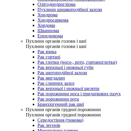
Олігодендрогліома
Пухлини шишкоподібної залози
Хондрома
Хондросаркома
Хордома
Шваннома
Епендимома
Пухлини органів голови і шиї
Пухлини органів голови і шиї
Рак язика
Рак гортані
Рак глотки (носо-, рото, гортаноглотки)
Рак верхньої і нижньої губи
Рак щитоподібної залози
Рак мигдалин
Рак слинних залоз
Рак верхньої і нижньої щелепи
Рак порожнини носа і придаткових пазух
Рак порожнини рота
Бранхіогенний рак шиї
Пухлини органів грудної порожнини
Пухлини органів грудної порожнини
Середостіння (тимома)
Рак легенів
Мезотеліома плеври