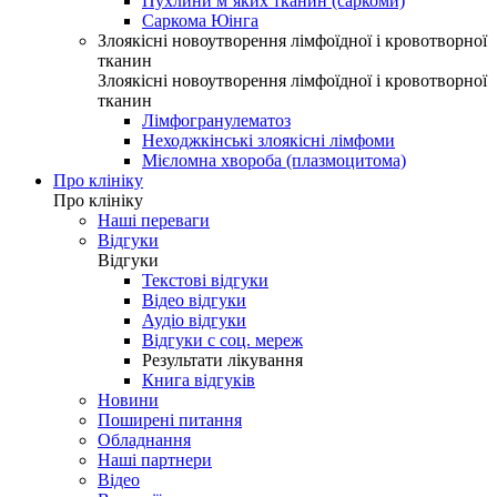
Пухлини м’яких тканин (саркоми)
Саркома Юінга
Злоякісні новоутворення лімфоїдної і кровотворної
тканин
Злоякісні новоутворення лімфоїдної і кровотворної
тканин
Лімфогранулематоз
Неходжкінські злоякісні лімфоми
Мієломна хвороба (плазмоцитома)
Про клініку
Про клініку
Наші переваги
Відгуки
Відгуки
Текстові відгуки
Відео відгуки
Аудіо відгуки
Відгуки с соц. мереж
Результати лікування
Книга відгуків
Новини
Поширені питання
Обладнання
Наші партнери
Відео