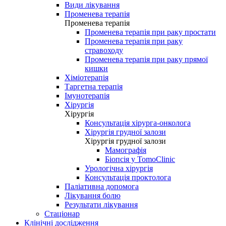
Види лікування
Променева терапія
Променева терапія
Променева терапія при раку простати
Променева терапія при раку
стравоходу
Променева терапія при раку прямої
кишки
Хіміотерапія
Таргетна терапія
Імунотерапія
Хірургія
Хірургія
Консультація хірурга-онколога
Хірургія грудної залози
Хірургія грудної залози
Мамографія
Біопсія у TomoClinic
Урологічна хірургія
Консультація проктолога
Паліативна допомога
Лікування болю
Результати лікування
Стаціонар
Клінічні дослідження