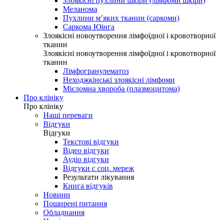
Злоякісні пухлини шкіри (лімфоми шкіри)
Меланома
Пухлини м’яких тканин (саркоми)
Саркома Юінга
Злоякісні новоутворення лімфоїдної і кровотворної
тканин
Злоякісні новоутворення лімфоїдної і кровотворної
тканин
Лімфогранулематоз
Неходжкінські злоякісні лімфоми
Мієломна хвороба (плазмоцитома)
Про клініку
Про клініку
Наші переваги
Відгуки
Відгуки
Текстові відгуки
Відео відгуки
Аудіо відгуки
Відгуки с соц. мереж
Результати лікування
Книга відгуків
Новини
Поширені питання
Обладнання