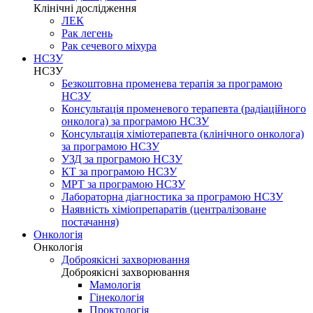
Клінічні дослідження
ЛЕК
Рак легень
Рак сечевого міхура
НСЗУ
НСЗУ
Безкоштовна променева терапія за програмою
НСЗУ
Консультація променевого терапевта (радіаційного
онколога) за програмою НСЗУ
Консультація хіміотерапевта (клінічного онколога)
за програмою НСЗУ
УЗД за програмою НСЗУ
КТ за програмою НСЗУ
МРТ за програмою НСЗУ
Лабораторна діагностика за програмою НСЗУ
Наявність хіміопрепаратів (централізоване
постачання)
Онкологія
Онкологія
Доброякісні захворювання
Доброякісні захворювання
Мамологія
Гінекологія
Проктологія