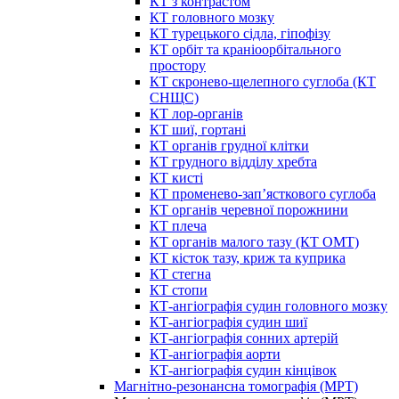
КТ з контрастом
КТ головного мозку
КТ турецького сідла, гіпофізу
КТ орбіт та краніоорбітального
простору
КТ скронево-щелепного суглоба (КТ
СНЩС)
КТ лор-органів
КТ шиї, гортані
КТ органів грудної клітки
КТ грудного відділу хребта
КТ кисті
КТ променево-зап’ясткового суглоба
КТ органів черевної порожнини
КТ плеча
КТ органів малого тазу (КТ ОМТ)
КТ кісток тазу, криж та куприка
КТ стегна
КТ стопи
КТ-ангіографія судин головного мозку
КТ-ангіографія судин шиї
КТ-ангіографія сонних артерій
КТ-ангіографія аорти
КТ-ангіографія судин кінцівок
Магнітно-резонансна томографія (МРТ)