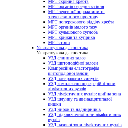
МРТ скрінінг хребта
МРТ органів середньостіння
МРТ черевної порожнини та
заочеревинного простору
МРТ поперекового відділу хребта
МРТ органів малого тазу
МРТ кульшового суглоба
МРТ крижів та куприка
МРТ стопи
Ультразвукова діагностика
Ультразвукова діагностика
УЗД слинних залоз
УЗД щитоподібної залози
Компресійна еластографія
щитоподібної залози
УЗД плевральних синусів
УЗД комплексно переферійні зони
лімфатичних вузлів
УЗД лімфатичних вузлів: шийна зона
УЗД шлунку та дванадцятипалої
кишки
УЗД нирок та наднирників
УЗД підключичної зони лімфатичних
вузлів
УЗД пахової зони лімфатичних вузлів