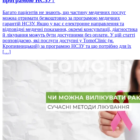
програмою НСЗУ?
Багато пацієнтів не знають, що частину медичних послуг
можна отримати безкоштовно за програмою медичних
гарантій НСЗУ. Якщо у вас є електронне направлення та
відповідні медичні показання, окремі консультації, діагностика
й лікування можуть бути доступними без оплати. У цій статті
розповідаємо, які послуги доступні у TomoClinic (м.
Кропивницький) за програмою НСЗУ та що потрібно для їх
[…]