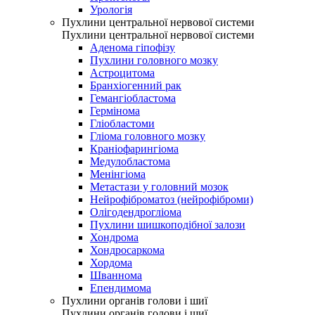
Урологія
Пухлини центральної нервової системи
Пухлини центральної нервової системи
Аденома гіпофізу
Пухлини головного мозку
Астроцитома
Бранхіогенний рак
Гемангіобластома
Гермінома
Гліобластоми
Гліома головного мозку
Краніофарингіома
Медулобластома
Менінгіома
Метастази у головний мозок
Нейрофіброматоз (нейрофіброми)
Олігодендрогліома
Пухлини шишкоподібної залози
Хондрома
Хондросаркома
Хордома
Шваннома
Епендимома
Пухлини органів голови і шиї
Пухлини органів голови і шиї