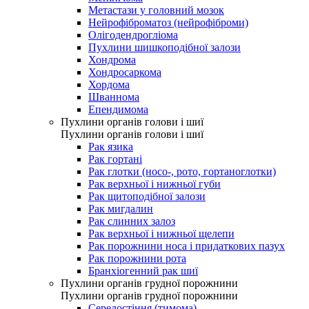
Метастази у головний мозок
Нейрофіброматоз (нейрофіброми)
Олігодендрогліома
Пухлини шишкоподібної залози
Хондрома
Хондросаркома
Хордома
Шваннома
Епендимома
Пухлини органів голови і шиї
Пухлини органів голови і шиї
Рак язика
Рак гортані
Рак глотки (носо-, рото, гортаноглотки)
Рак верхньої і нижньої губи
Рак щитоподібної залози
Рак мигдалин
Рак слинних залоз
Рак верхньої і нижньої щелепи
Рак порожнини носа і придаткових пазух
Рак порожнини рота
Бранхіогенний рак шиї
Пухлини органів грудної порожнини
Пухлини органів грудної порожнини
Середостіння (тимома)