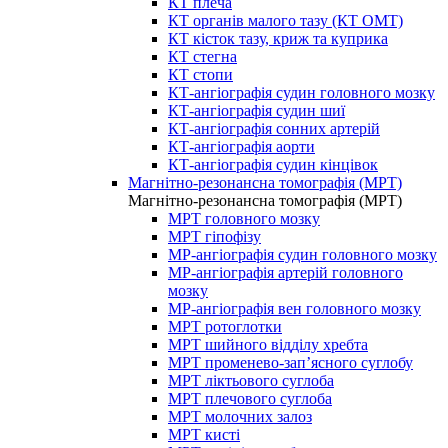
КТ плеча
КТ органів малого тазу (КТ ОМТ)
КТ кісток тазу, криж та куприка
КТ стегна
КТ стопи
КТ-ангіографія судин головного мозку
КТ-ангіографія судин шиї
КТ-ангіографія сонних артерій
КТ-ангіографія аорти
КТ-ангіографія судин кінцівок
Магнітно-резонансна томографія (МРТ)
Магнітно-резонансна томографія (МРТ)
МРТ головного мозку
МРТ гіпофізу
МР-ангіографія судин головного мозку
МР-ангіографія артерій головного
мозку
МР-ангіографія вен головного мозку
МРТ ротоглотки
МРТ шийного відділу хребта
МРТ променево-зап’ясного суглобу
МРТ ліктьового суглоба
МРТ плечового суглоба
МРТ молочних залоз
МРТ кисті