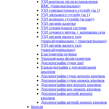
УЗД-контроль після встановлення
ВМС (трансвагінально)
УЗД гомілкостопного суглобу (за 1)
УЗД ліктьового суглобу (за 1)
УЗД колінних суглобів (за пару)
УЗД органів калитки
УЗД сечовидільної системи
УЗД сечового міхура + залишкова сеча
УЗД органів малого тазу
(трансабдомінально + трансвагінально)
УЗД органів малого тазу
(трансабдомінально)
Еластометрія печінки
Ультразвукова фолікулометрія
Доплерографія судин шиї
Ехокардіографія з доплерівським
аналізом
Доплерографія судин верхніх кінцівок
Доплерографія судин нижніх кінцівок
Доплерографія вен верхніх кінцівок
Доплерографія вен нижніх кінцівок
Доплерографія артерій верхніх
кінцівок
Доплерографія артерій нижніх кінцівок
Біопсія