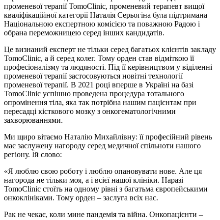
променевої терапії TomoClinic, променевий терапевт вищої
кваліфікаційної категорії Наталія Серьогіна була підтримана
Національною експертною комісією та поважною Радою і
обрана переможницею серед інших кандидатів.
Це визнаний експерт не тільки серед багатьох клієнтів закладу
TomoClinic, а й серед колег. Тому орден став відміткою її
професіоналізму та людяності. Під її керівництвом у віділенні
променевої терапії застосовуються новітні технології
променевої терапії. В 2021 році вперше в Україні на базі
TomoClinic успішно проведена процедура тотального
опромінення тіла, яка так потрібна нашим пацієнтам при
пересадці кісткового мозку з онкогематологічними
захворюваннями.
Ми щиро вітаємо Наталію Михайлівну: її професійний рівень
має заслужену нагороду серед медичної спільноти нашого
регіону. Їй слово:
«Я люблю свою роботу і люблю опановувати нове. Але ця
нагорода не тільки моя, а і всієї нашої клініки. Наразі
TomoClinic стоїть на одному рівні з багатьма європейськими
онкоклініками. Тому орден – заслуга всіх нас.
Рак не чекає, коли мине пандемія та війна. Онкопацієнти –