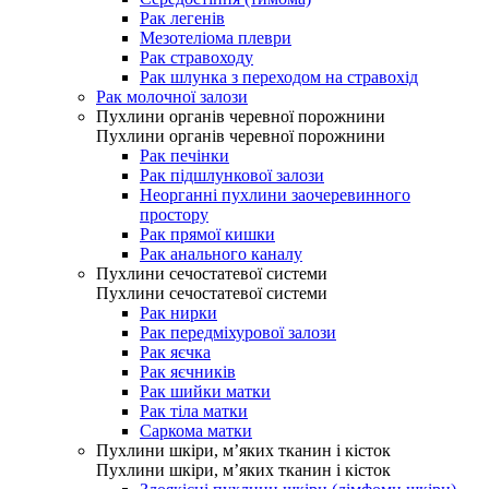
Рак легенів
Мезотеліома плеври
Рак стравоходу
Рак шлунка з переходом на стравохід
Рак молочної залози
Пухлини органів черевної порожнини
Пухлини органів черевної порожнини
Рак печінки
Рак підшлункової залози
Неорганні пухлини заочеревинного
простору
Рак прямої кишки
Рак анального каналу
Пухлини сечостатевої системи
Пухлини сечостатевої системи
Рак нирки
Рак передміхурової залози
Рак яєчка
Рак яєчників
Рак шийки матки
Рак тіла матки
Саркома матки
Пухлини шкіри, м’яких тканин і кісток
Пухлини шкіри, м’яких тканин і кісток