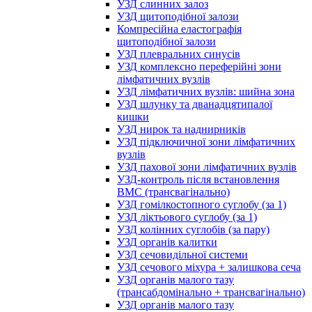
УЗД слинних залоз
УЗД щитоподібної залози
Компресійна еластографія
щитоподібної залози
УЗД плевральних синусів
УЗД комплексно переферійні зони
лімфатичних вузлів
УЗД лімфатичних вузлів: шийна зона
УЗД шлунку та дванадцятипалої
кишки
УЗД нирок та наднирників
УЗД підключичної зони лімфатичних
вузлів
УЗД пахової зони лімфатичних вузлів
УЗД-контроль після встановлення
ВМС (трансвагінально)
УЗД гомілкостопного суглобу (за 1)
УЗД ліктьового суглобу (за 1)
УЗД колінних суглобів (за пару)
УЗД органів калитки
УЗД сечовидільної системи
УЗД сечового міхура + залишкова сеча
УЗД органів малого тазу
(трансабдомінально + трансвагінально)
УЗД органів малого тазу