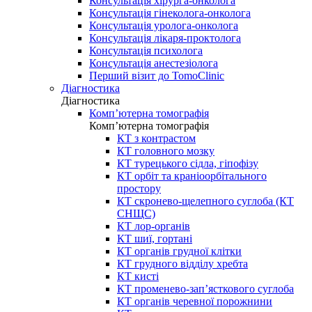
Консультація хірурга-онколога
Консультація гінеколога-онколога
Консультація уролога-онколога
Консультація лікаря-проктолога
Консультація психолога
Консультація анестезіолога
Перший візит до TomoClinic
Діагностика
Діагностика
Комп’ютерна томографія
Комп’ютерна томографія
КТ з контрастом
КТ головного мозку
КТ турецького сідла, гіпофізу
КТ орбіт та краніоорбітального
простору
КТ скронево-щелепного суглоба (КТ
СНЩС)
КТ лор-органів
КТ шиї, гортані
КТ органів грудної клітки
КТ грудного відділу хребта
КТ кисті
КТ променево-зап’ясткового суглоба
КТ органів черевної порожнини