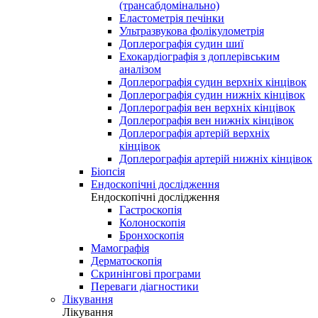
(трансабдомінально)
Еластометрія печінки
Ультразвукова фолікулометрія
Доплерографія судин шиї
Ехокардіографія з доплерівським
аналізом
Доплерографія судин верхніх кінцівок
Доплерографія судин нижніх кінцівок
Доплерографія вен верхніх кінцівок
Доплерографія вен нижніх кінцівок
Доплерографія артерій верхніх
кінцівок
Доплерографія артерій нижніх кінцівок
Біопсія
Ендоскопічні дослідження
Ендоскопічні дослідження
Гастроскопія
Колоноскопія
Бронхоскопія
Мамографія
Дерматоскопія
Скринінгові програми
Переваги діагностики
Лікування
Лікування