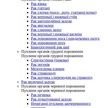
Рак язика
Рак гортані
Рак глотки (носо-, рото, гортаноглотки)
Рак верхньої і нижньої губи
Рак щитоподібної залози
Рак мигдалин
Рак слинних залоз
Рак верхньої і нижньої щелепи
Рак порожнини носа і придаткових пазух
Рак порожнини рота
Бранхіогенний рак шиї
Пухлини органів грудної порожнини
Пухлини органів грудної порожнини
Середостіння (тимома)
Рак легенів
Мезотеліома плеври
Рак стравоходу
Рак шлунка з переходом на стравохід
Рак молочної залози
Пухлини органів черевної порожнини
Пухлини органів черевної порожнини
Рак печінки
Рак підшлункової залози
Неорганні пухлини заочеревинного
простору