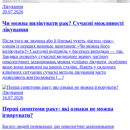
Лікування
20.07.2026
Чи можна вилікувати рак? Сучасні можливості
лікування
Після того як людина або її близькі чують діагноз «рак»,
одним із перших виникає запитання: «Чи можна його
вилікувати?» Сьогодні відповідь у багатьох випадках — так.
Завдяки розвитку сучасної медицини значну частину
онкологічних захворювань можна успішно лікувати, особливо
якщо вони виявлені на ранніх стадіях. Навіть у складних
клінічних ситуаціях сучасні методи лікування часто
дозволяють контролювати […]
Лікування
16.07.2026
Перші симптоми раку: які ознаки не можна
ігнорувати?
Багато людей переконані, що онкологічні захворювання