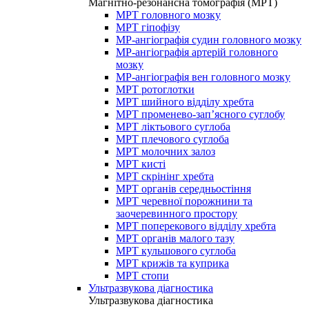
Магнітно-резонансна томографія (МРТ)
МРТ головного мозку
МРТ гіпофізу
МР-ангіографія судин головного мозку
МР-ангіографія артерій головного
мозку
МР-ангіографія вен головного мозку
МРТ ротоглотки
МРТ шийного відділу хребта
МРТ променево-зап’ясного суглобу
МРТ ліктьового суглоба
МРТ плечового суглоба
МРТ молочних залоз
МРТ кисті
МРТ скрінінг хребта
МРТ органів середньостіння
МРТ черевної порожнини та
заочеревинного простору
МРТ поперекового відділу хребта
МРТ органів малого тазу
МРТ кульшового суглоба
МРТ крижів та куприка
МРТ стопи
Ультразвукова діагностика
Ультразвукова діагностика