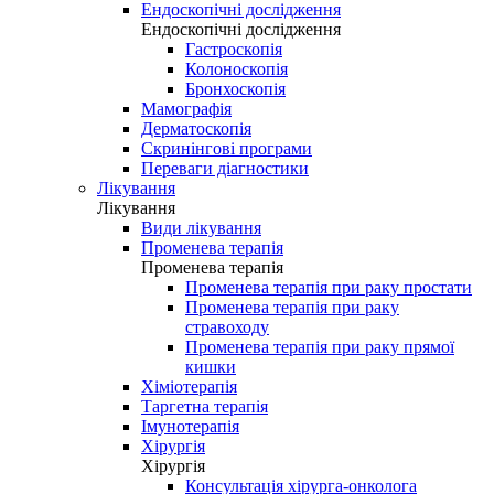
Ендоскопічні дослідження
Ендоскопічні дослідження
Гастроскопія
Колоноскопія
Бронхоскопія
Мамографія
Дерматоскопія
Скринінгові програми
Переваги діагностики
Лікування
Лікування
Види лікування
Променева терапія
Променева терапія
Променева терапія при раку простати
Променева терапія при раку
стравоходу
Променева терапія при раку прямої
кишки
Хіміотерапія
Таргетна терапія
Імунотерапія
Хірургія
Хірургія
Консультація хірурга-онколога