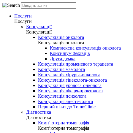
Послуги
Послуги
Консультації
Консультації
Консультація онколога
Консультація онколога
Комплексна консультація онколога
Консиліум фахівців
Друга думка
Консультація променевого терапевта
Консультація мамолога
Консультація хірурга-онколога
Консультація гінеколога-онколога
Консультація уролога-онколога
Консультація лікаря-проктолога
Консультація психолога
Консультація анестезіолога
Перший візит до TomoClinic
Діагностика
Діагностика
Комп’ютерна томографія
Комп’ютерна томографія