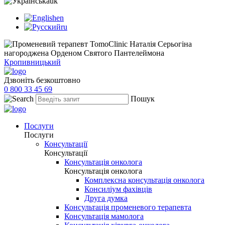
uk
en
ru
Кропивницький
Дзвоніть безкоштовно
0 800 33 45 69
Пошук
Послуги
Послуги
Консультації
Консультації
Консультація онколога
Консультація онколога
Комплексна консультація онколога
Консиліум фахівців
Друга думка
Консультація променевого терапевта
Консультація мамолога