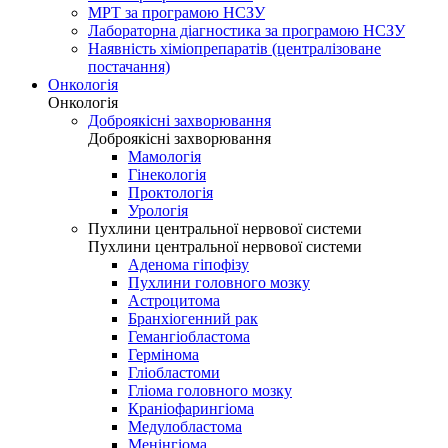
МРТ за програмою НСЗУ
Лабораторна діагностика за програмою НСЗУ
Наявність хіміопрепаратів (централізоване
постачання)
Онкологія
Онкологія
Доброякісні захворювання
Доброякісні захворювання
Мамологія
Гінекологія
Проктологія
Урологія
Пухлини центральної нервової системи
Пухлини центральної нервової системи
Аденома гіпофізу
Пухлини головного мозку
Астроцитома
Бранхіогенний рак
Гемангіобластома
Гермінома
Гліобластоми
Гліома головного мозку
Краніофарингіома
Медулобластома
Менінгіома