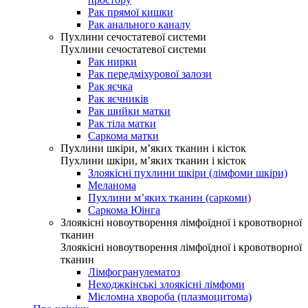
Рак прямої кишки
Рак анального каналу
Пухлини сечостатевої системи
Пухлини сечостатевої системи
Рак нирки
Рак передміхурової залози
Рак яєчка
Рак яєчників
Рак шийки матки
Рак тіла матки
Саркома матки
Пухлини шкіри, м’яких тканин і кісток
Пухлини шкіри, м’яких тканин і кісток
Злоякісні пухлини шкіри (лімфоми шкіри)
Меланома
Пухлини м’яких тканин (саркоми)
Саркома Юінга
Злоякісні новоутворення лімфоїдної і кровотворної
тканин
Злоякісні новоутворення лімфоїдної і кровотворної
тканин
Лімфогранулематоз
Неходжкінські злоякісні лімфоми
Мієломна хвороба (плазмоцитома)