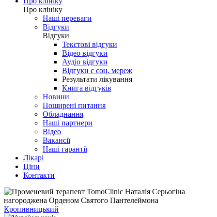
Про клініку
Про клініку
Наші переваги
Відгуки
Відгуки
Текстові відгуки
Відео відгуки
Аудіо відгуки
Відгуки с соц. мереж
Результати лікування
Книга відгуків
Новини
Поширені питання
Обладнання
Наші партнери
Відео
Вакансії
Наші гарантії
Лікарі
Ціни
Контакти
Кропивницький