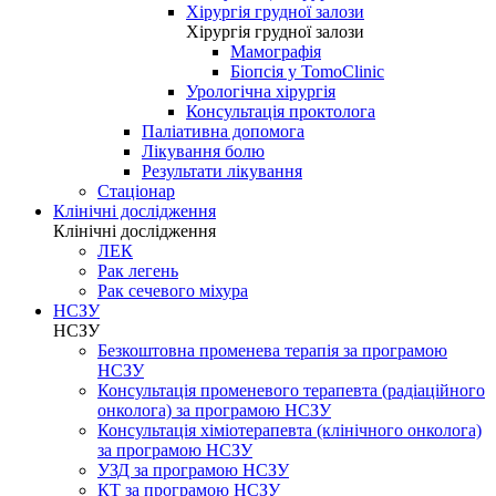
Хірургія грудної залози
Хірургія грудної залози
Мамографія
Біопсія у TomoClinic
Урологічна хірургія
Консультація проктолога
Паліативна допомога
Лікування болю
Результати лікування
Стаціонар
Клінічні дослідження
Клінічні дослідження
ЛЕК
Рак легень
Рак сечевого міхура
НСЗУ
НСЗУ
Безкоштовна променева терапія за програмою
НСЗУ
Консультація променевого терапевта (радіаційного
онколога) за програмою НСЗУ
Консультація хіміотерапевта (клінічного онколога)
за програмою НСЗУ
УЗД за програмою НСЗУ
КТ за програмою НСЗУ