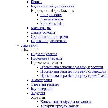
Біопсія
Ендоскопічні дослідження
Ендоскопічні дослідження
Гастроскопія
Колоноскопія
Бронхоскопія
Мамографія
Дерматоскопія
Скринінгові програми
Переваги діагностики
Лікування
Лікування
Види лікування
Променева терапія
Променева терапія
Променева терапія при раку простати
Променева терапія при раку стравоходу
Променева терапія при раку прямої киш
Хіміотерапія
Таргетна терапія
Імунотерапія
Хірургія
Хірургія
Консультація хірурга-онколога
Хірургія грудної залози