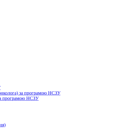
У
 онколога) за програмою НСЗУ
 за програмою НСЗУ
ня)