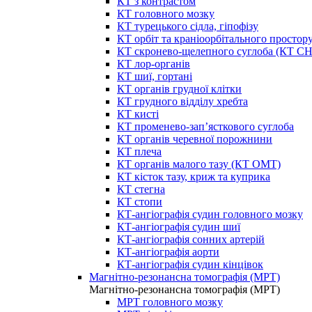
КТ з контрастом
КТ головного мозку
КТ турецького сідла, гіпофізу
КТ орбіт та краніоорбітального простор
КТ скронево-щелепного суглоба (КТ 
КТ лор-органів
КТ шиї, гортані
КТ органів грудної клітки
КТ грудного відділу хребта
КТ кисті
КТ променево-зап’ясткового суглоба
КТ органів черевної порожнини
КТ плеча
КТ органів малого тазу (КТ ОМТ)
КТ кісток тазу, криж та куприка
КТ стегна
КТ стопи
КТ-ангіографія судин головного мозку
КТ-ангіографія судин шиї
КТ-ангіографія сонних артерій
КТ-ангіографія аорти
КТ-ангіографія судин кінцівок
Магнітно-резонансна томографія (МРТ)
Магнітно-резонансна томографія (МРТ)
МРТ головного мозку