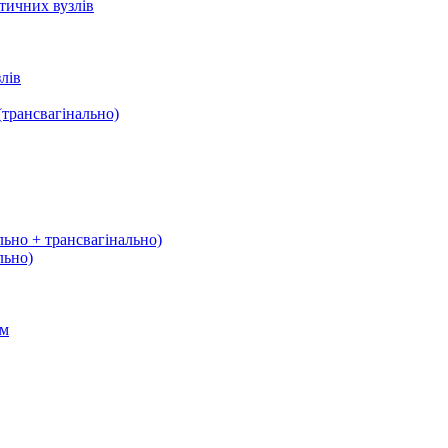
тичних вузлів
лів
трансвагінально)
льно + трансвагінально)
льно)
ом