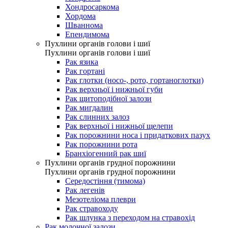
Хондросаркома
Хордома
Шваннома
Епендимома
Пухлини органів голови і шиї
Пухлини органів голови і шиї
Рак язика
Рак гортані
Рак глотки (носо-, рото, гортаноглотки)
Рак верхньої і нижньої губи
Рак щитоподібної залози
Рак мигдалин
Рак слинних залоз
Рак верхньої і нижньої щелепи
Рак порожнини носа і придаткових пазух
Рак порожнини рота
Бранхіогенний рак шиї
Пухлини органів грудної порожнини
Пухлини органів грудної порожнини
Середостіння (тимома)
Рак легенів
Мезотеліома плеври
Рак стравоходу
Рак шлунка з переходом на стравохід
Рак молочної залози