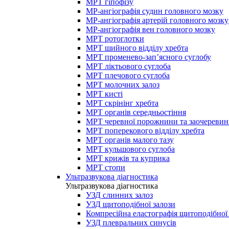
МРТ гіпофізу
МР-ангіографія судин головного мозку
МР-ангіографія артерій головного мозку
МР-ангіографія вен головного мозку
МРТ ротоглотки
МРТ шийного відділу хребта
МРТ променево-зап’ясного суглобу
МРТ ліктьового суглоба
МРТ плечового суглоба
МРТ молочних залоз
МРТ кисті
МРТ скрінінг хребта
МРТ органів середньостіння
МРТ черевної порожнини та заочеревин
МРТ поперекового відділу хребта
МРТ органів малого тазу
МРТ кульшового суглоба
МРТ крижів та куприка
МРТ стопи
Ультразвукова діагностика
Ультразвукова діагностика
УЗД слинних залоз
УЗД щитоподібної залози
Компресійна еластографія щитоподібної
УЗД плевральних синусів