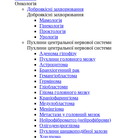
Онкологія
Доброякісні захворювання
Доброякісні захворювання
Мамологія
Гінекологія
Проктологія
Урологія
Пухлини центральної нервової системи
Пухлини центральної нервової системи
Аденома гіпофізу
Пухлини головного мозку
Астроцитома
Бранхіогенний рак
Гемангіобластома
Гермінома
Гліобластоми
Гліома головного мозку
Краніофарингіома
Медулобластома
Менінгіома
Метастази у головний мозок
Нейрофіброматоз (нейрофіброми)
Олігодендрогліома
Пухлини шишкоподібної залози
Хондрома