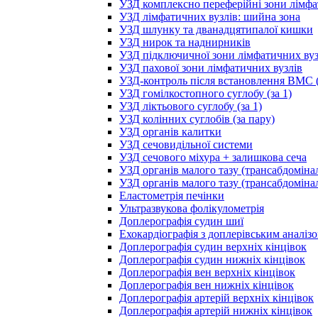
УЗД комплексно переферійні зони лімфа
УЗД лімфатичних вузлів: шийна зона
УЗД шлунку та дванадцятипалої кишки
УЗД нирок та наднирників
УЗД підключичної зони лімфатичних вуз
УЗД пахової зони лімфатичних вузлів
УЗД-контроль після встановлення ВМС (
УЗД гомілкостопного суглобу (за 1)
УЗД ліктьового суглобу (за 1)
УЗД колінних суглобів (за пару)
УЗД органів калитки
УЗД сечовидільної системи
УЗД сечового міхура + залишкова сеча
УЗД органів малого тазу (трансабдоміна
УЗД органів малого тазу (трансабдоміна
Еластометрія печінки
Ультразвукова фолікулометрія
Доплерографія судин шиї
Ехокардіографія з доплерівським аналіз
Доплерографія судин верхніх кінцівок
Доплерографія судин нижніх кінцівок
Доплерографія вен верхніх кінцівок
Доплерографія вен нижніх кінцівок
Доплерографія артерій верхніх кінцівок
Доплерографія артерій нижніх кінцівок