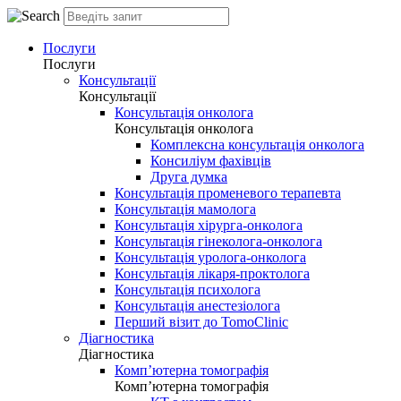
Послуги
Послуги
Консультації
Консультації
Консультація онколога
Консультація онколога
Комплексна консультація онколога
Консиліум фахівців
Друга думка
Консультація променевого терапевта
Консультація мамолога
Консультація хірурга-онколога
Консультація гінеколога-онколога
Консультація уролога-онколога
Консультація лікаря-проктолога
Консультація психолога
Консультація анестезіолога
Перший візит до TomoClinic
Діагностика
Діагностика
Комп’ютерна томографія
Комп’ютерна томографія