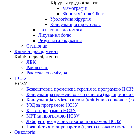
Хірургія грудної залози
Мамографія
Біопсія у TomoClinic
Урологічна хірургія
Консультація проктолога
Паліативна допомога
Лікування болю
Результати лікування
Стаціонар
Клінічні дослідження
Клінічні дослідження
ЛЕК
Рак легень
Рак сечевого міхура
НСЗУ
НСЗУ
Безкоштовна променева терапія за програмою НСЗ
Консультація променевого терапевта (радіаційного
Консультація хіміотерапевта (клінічного онколога)
УЗД за програмою НСЗУ
КТ за програмою НСЗУ
МРТ за програмою НСЗУ
Лабораторна діагностика за програмою НСЗУ
Наявність хіміопрепаратів (централізоване постачан
Онкологія