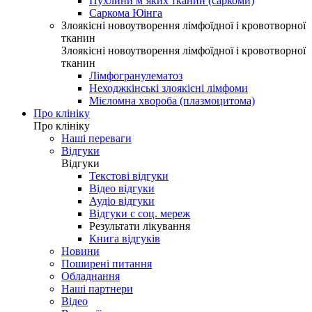
Пухлини м’яких тканин (саркоми)
Саркома Юінга
Злоякісні новоутворення лімфоїдної і кровотворної
тканин
Злоякісні новоутворення лімфоїдної і кровотворної
тканин
Лімфогранулематоз
Неходжкінські злоякісні лімфоми
Мієломна хвороба (плазмоцитома)
Про клініку
Про клініку
Наші переваги
Відгуки
Відгуки
Текстові відгуки
Відео відгуки
Аудіо відгуки
Відгуки с соц. мереж
Результати лікування
Книга відгуків
Новини
Поширені питання
Обладнання
Наші партнери
Відео