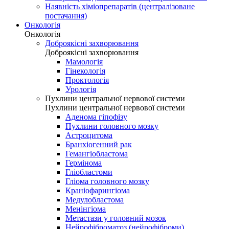
Наявність хіміопрепаратів (централізоване
постачання)
Онкологія
Онкологія
Доброякісні захворювання
Доброякісні захворювання
Мамологія
Гінекологія
Проктологія
Урологія
Пухлини центральної нервової системи
Пухлини центральної нервової системи
Аденома гіпофізу
Пухлини головного мозку
Астроцитома
Бранхіогенний рак
Гемангіобластома
Гермінома
Гліобластоми
Гліома головного мозку
Краніофарингіома
Медулобластома
Менінгіома
Метастази у головний мозок
Нейрофіброматоз (нейрофіброми)