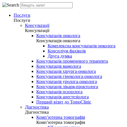
Послуги
Послуги
Консультації
Консультації
Консультація онколога
Консультація онколога
Комплексна консультація онколога
Консиліум фахівців
Друга думка
Консультація променевого терапевта
Консультація мамолога
Консультація хірурга-онколога
Консультація гінеколога-онколога
Консультація уролога-онколога
Консультація лікаря-проктолога
Консультація психолога
Консультація анестезіолога
Перший візит до TomoClinic
Діагностика
Діагностика
Комп’ютерна томографія
Комп’ютерна томографія