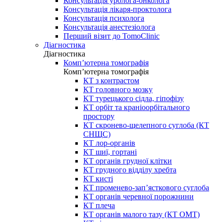
Консультація уролога-онколога
Консультація лікаря-проктолога
Консультація психолога
Консультація анестезіолога
Перший візит до TomoClinic
Діагностика
Діагностика
Комп’ютерна томографія
Комп’ютерна томографія
КТ з контрастом
КТ головного мозку
КТ турецького сідла, гіпофізу
КТ орбіт та краніоорбітального
простору
КТ скронево-щелепного суглоба (КТ
СНЩС)
КТ лор-органів
КТ шиї, гортані
КТ органів грудної клітки
КТ грудного відділу хребта
КТ кисті
КТ променево-зап’ясткового суглоба
КТ органів черевної порожнини
КТ плеча
КТ органів малого тазу (КТ ОМТ)