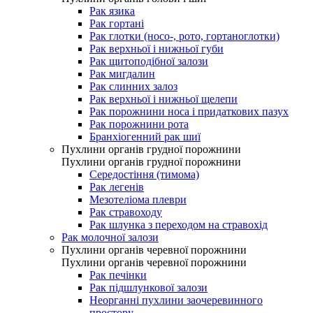
Рак язика
Рак гортані
Рак глотки (носо-, рото, гортаноглотки)
Рак верхньої і нижньої губи
Рак щитоподібної залози
Рак мигдалин
Рак слинних залоз
Рак верхньої і нижньої щелепи
Рак порожнини носа і придаткових пазух
Рак порожнини рота
Бранхіогенний рак шиї
Пухлини органів грудної порожнини
Пухлини органів грудної порожнини
Середостіння (тимома)
Рак легенів
Мезотеліома плеври
Рак стравоходу
Рак шлунка з переходом на стравохід
Рак молочної залози
Пухлини органів черевної порожнини
Пухлини органів черевної порожнини
Рак печінки
Рак підшлункової залози
Неорганні пухлини заочеревинного
простору