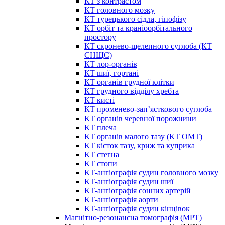
КТ з контрастом
КТ головного мозку
КТ турецького сідла, гіпофізу
КТ орбіт та краніоорбітального
простору
КТ скронево-щелепного суглоба (КТ
СНЩС)
КТ лор-органів
КТ шиї, гортані
КТ органів грудної клітки
КТ грудного відділу хребта
КТ кисті
КТ променево-зап’ясткового суглоба
КТ органів черевної порожнини
КТ плеча
КТ органів малого тазу (КТ ОМТ)
КТ кісток тазу, криж та куприка
КТ стегна
КТ стопи
КТ-ангіографія судин головного мозку
КТ-ангіографія судин шиї
КТ-ангіографія сонних артерій
КТ-ангіографія аорти
КТ-ангіографія судин кінцівок
Магнітно-резонансна томографія (МРТ)