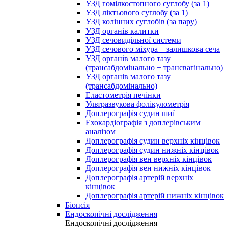
УЗД гомілкостопного суглобу (за 1)
УЗД ліктьового суглобу (за 1)
УЗД колінних суглобів (за пару)
УЗД органів калитки
УЗД сечовидільної системи
УЗД сечового міхура + залишкова сеча
УЗД органів малого тазу
(трансабдомінально + трансвагінально)
УЗД органів малого тазу
(трансабдомінально)
Еластометрія печінки
Ультразвукова фолікулометрія
Доплерографія судин шиї
Ехокардіографія з доплерівським
аналізом
Доплерографія судин верхніх кінцівок
Доплерографія судин нижніх кінцівок
Доплерографія вен верхніх кінцівок
Доплерографія вен нижніх кінцівок
Доплерографія артерій верхніх
кінцівок
Доплерографія артерій нижніх кінцівок
Біопсія
Ендоскопічні дослідження
Ендоскопічні дослідження