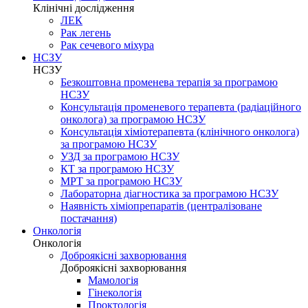
Клінічні дослідження
ЛЕК
Рак легень
Рак сечевого міхура
НСЗУ
НСЗУ
Безкоштовна променева терапія за програмою
НСЗУ
Консультація променевого терапевта (радіаційного
онколога) за програмою НСЗУ
Консультація хіміотерапевта (клінічного онколога)
за програмою НСЗУ
УЗД за програмою НСЗУ
КТ за програмою НСЗУ
МРТ за програмою НСЗУ
Лабораторна діагностика за програмою НСЗУ
Наявність хіміопрепаратів (централізоване
постачання)
Онкологія
Онкологія
Доброякісні захворювання
Доброякісні захворювання
Мамологія
Гінекологія
Проктологія