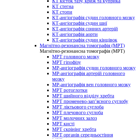
КТ кісток тазу, криж та куприка
КТ стегна
КТ стопи
КТ-ангіографія судин головного мозку
КТ-ангіографія судин шиї
КТ-ангіографія сонних артерій
КТ-ангіографія аорти
КТ-ангіографія судин кінцівок
Магнітно-резонансна томографія (МРТ)
Магнітно-резонансна томографія (МРТ)
МРТ головного мозку
МРТ гіпофізу
МР-ангіографія судин головного мозку
МР-ангіографія артерій головного
мозку
МР-ангіографія вен головного мозку
МРТ ротоглотки
МРТ шийного відділу хребта
МРТ променево-зап’ясного суглобу
МРТ ліктьового суглоба
МРТ плечового суглоба
МРТ молочних залоз
МРТ кисті
МРТ скрінінг хребта
МРТ органів середньостіння