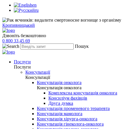
en
ru
Кропивницький
Дзвоніть безкоштовно
0 800 33 45 69
Пошук
Послуги
Послуги
Консультації
Консультації
Консультація онколога
Консультація онколога
Комплексна консультація онколога
Консиліум фахівців
Друга думка
Консультація променевого терапевта
Консультація мамолога
Консультація хірурга-онколога
Консультація гінеколога-онколога