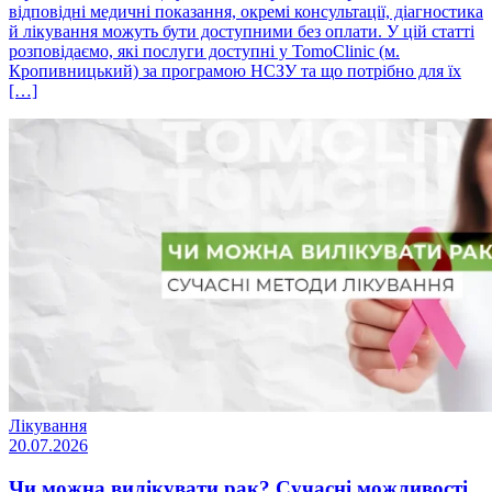
відповідні медичні показання, окремі консультації, діагностика
й лікування можуть бути доступними без оплати. У цій статті
розповідаємо, які послуги доступні у TomoClinic (м.
Кропивницький) за програмою НСЗУ та що потрібно для їх
[…]
Лікування
20.07.2026
Чи можна вилікувати рак? Сучасні можливості