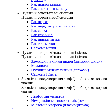
Рак прямої кишки
Рак анального каналу
Пухлини сечостатевої системи
Пухлини сечостатевої системи
Рак нирки
Рак передміхурової залози
Рак яєчка
Рак яєчників
Рак шийки матки
Рак тіла матки
Саркома матки
Пухлини шкіри, м’яких тканин і кісток
Пухлини шкіри, м’яких тканин і кісток
Злоякісні пухлини шкіри (лімфоми шкіри)
Меланома
Пухлини м’яких тканин (саркоми)
Саркома Юінга
Злоякісні новоутворення лімфоїдної і кровотворної
тканин
Злоякісні новоутворення лімфоїдної і кровотворної
тканин
Лімфогранулематоз
Неходжкінські злоякісні лімфоми
Мієломна хвороба (плазмоцитома)