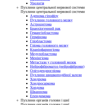
Урологія
Пухлини центральної нервової системи
Пухлини центральної нервової системи
Аденома гіпофізу
Пухлини головного мозку
Астроцитома
Бранхіогенний рак
Гемангіобластома
Гермінома
Гліобластоми
Гліома головного мозку
Краніофарингіома
Медулобластома
Менінгіома
Метастази у головний мозок
Нейрофіброматоз (нейрофіброми)
Олігодендрогліома
Пухлини шишкоподібної залози
Хондрома
Хондросаркома
Хордома
Шваннома
Епендимома
Пухлини органів голови і шиї
Пухлини органів голови і шиї