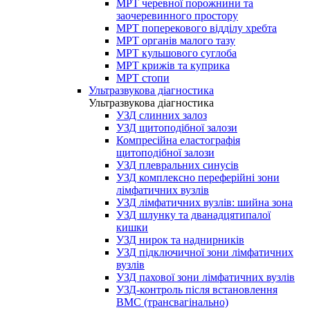
МРТ черевної порожнини та
заочеревинного простору
МРТ поперекового відділу хребта
МРТ органів малого тазу
МРТ кульшового суглоба
МРТ крижів та куприка
МРТ стопи
Ультразвукова діагностика
Ультразвукова діагностика
УЗД слинних залоз
УЗД щитоподібної залози
Компресійна еластографія
щитоподібної залози
УЗД плевральних синусів
УЗД комплексно переферійні зони
лімфатичних вузлів
УЗД лімфатичних вузлів: шийна зона
УЗД шлунку та дванадцятипалої
кишки
УЗД нирок та наднирників
УЗД підключичної зони лімфатичних
вузлів
УЗД пахової зони лімфатичних вузлів
УЗД-контроль після встановлення
ВМС (трансвагінально)