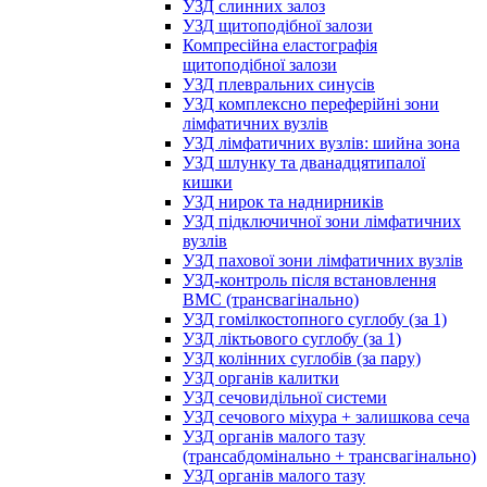
УЗД слинних залоз
УЗД щитоподібної залози
Компресійна еластографія
щитоподібної залози
УЗД плевральних синусів
УЗД комплексно переферійні зони
лімфатичних вузлів
УЗД лімфатичних вузлів: шийна зона
УЗД шлунку та дванадцятипалої
кишки
УЗД нирок та наднирників
УЗД підключичної зони лімфатичних
вузлів
УЗД пахової зони лімфатичних вузлів
УЗД-контроль після встановлення
ВМС (трансвагінально)
УЗД гомілкостопного суглобу (за 1)
УЗД ліктьового суглобу (за 1)
УЗД колінних суглобів (за пару)
УЗД органів калитки
УЗД сечовидільної системи
УЗД сечового міхура + залишкова сеча
УЗД органів малого тазу
(трансабдомінально + трансвагінально)
УЗД органів малого тазу