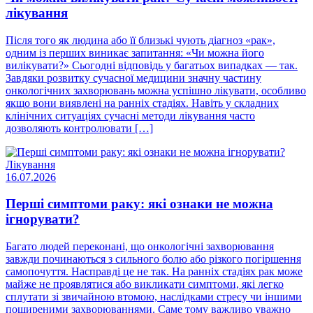
лікування
Після того як людина або її близькі чують діагноз «рак»,
одним із перших виникає запитання: «Чи можна його
вилікувати?» Сьогодні відповідь у багатьох випадках — так.
Завдяки розвитку сучасної медицини значну частину
онкологічних захворювань можна успішно лікувати, особливо
якщо вони виявлені на ранніх стадіях. Навіть у складних
клінічних ситуаціях сучасні методи лікування часто
дозволяють контролювати […]
Лікування
16.07.2026
Перші симптоми раку: які ознаки не можна
ігнорувати?
Багато людей переконані, що онкологічні захворювання
завжди починаються з сильного болю або різкого погіршення
самопочуття. Насправді це не так. На ранніх стадіях рак може
майже не проявлятися або викликати симптоми, які легко
сплутати зі звичайною втомою, наслідками стресу чи іншими
поширеними захворюваннями. Саме тому важливо уважно