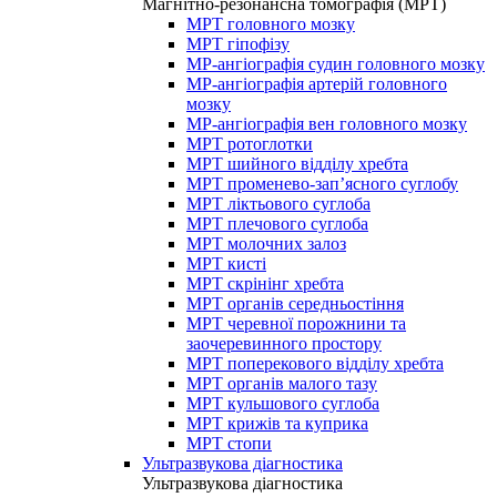
Магнітно-резонансна томографія (МРТ)
МРТ головного мозку
МРТ гіпофізу
МР-ангіографія судин головного мозку
МР-ангіографія артерій головного
мозку
МР-ангіографія вен головного мозку
МРТ ротоглотки
МРТ шийного відділу хребта
МРТ променево-зап’ясного суглобу
МРТ ліктьового суглоба
МРТ плечового суглоба
МРТ молочних залоз
МРТ кисті
МРТ скрінінг хребта
МРТ органів середньостіння
МРТ черевної порожнини та
заочеревинного простору
МРТ поперекового відділу хребта
МРТ органів малого тазу
МРТ кульшового суглоба
МРТ крижів та куприка
МРТ стопи
Ультразвукова діагностика
Ультразвукова діагностика