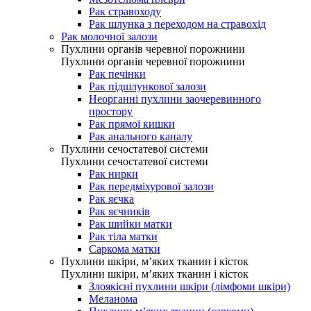
Рак стравоходу
Рак шлунка з переходом на стравохід
Рак молочної залози
Пухлини органів черевної порожнини
Пухлини органів черевної порожнини
Рак печінки
Рак підшлункової залози
Неорганні пухлини заочеревинного
простору
Рак прямої кишки
Рак анального каналу
Пухлини сечостатевої системи
Пухлини сечостатевої системи
Рак нирки
Рак передміхурової залози
Рак яєчка
Рак яєчників
Рак шийки матки
Рак тіла матки
Саркома матки
Пухлини шкіри, м’яких тканин і кісток
Пухлини шкіри, м’яких тканин і кісток
Злоякісні пухлини шкіри (лімфоми шкіри)
Меланома