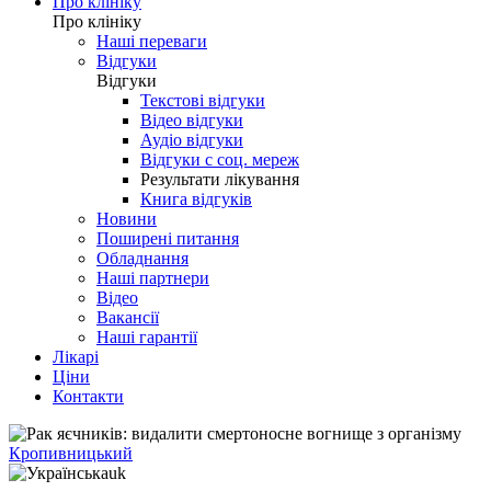
Про клініку
Про клініку
Наші переваги
Відгуки
Відгуки
Текстові відгуки
Відео відгуки
Аудіо відгуки
Відгуки с соц. мереж
Результати лікування
Книга відгуків
Новини
Поширені питання
Обладнання
Наші партнери
Відео
Вакансії
Наші гарантії
Лікарі
Ціни
Контакти
Кропивницький
uk