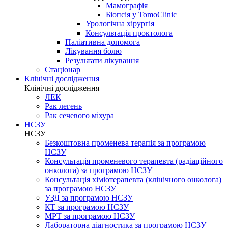
Мамографія
Біопсія у TomoClinic
Урологічна хірургія
Консультація проктолога
Паліативна допомога
Лікування болю
Результати лікування
Стаціонар
Клінічні дослідження
Клінічні дослідження
ЛЕК
Рак легень
Рак сечевого міхура
НСЗУ
НСЗУ
Безкоштовна променева терапія за програмою
НСЗУ
Консультація променевого терапевта (радіаційного
онколога) за програмою НСЗУ
Консультація хіміотерапевта (клінічного онколога)
за програмою НСЗУ
УЗД за програмою НСЗУ
КТ за програмою НСЗУ
МРТ за програмою НСЗУ
Лабораторна діагностика за програмою НСЗУ