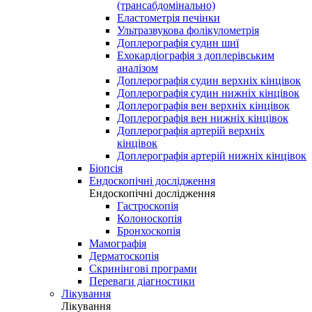
(трансабдомінально)
Еластометрія печінки
Ультразвукова фолікулометрія
Доплерографія судин шиї
Ехокардіографія з доплерівським
аналізом
Доплерографія судин верхніх кінцівок
Доплерографія судин нижніх кінцівок
Доплерографія вен верхніх кінцівок
Доплерографія вен нижніх кінцівок
Доплерографія артерій верхніх
кінцівок
Доплерографія артерій нижніх кінцівок
Біопсія
Ендоскопічні дослідження
Ендоскопічні дослідження
Гастроскопія
Колоноскопія
Бронхоскопія
Мамографія
Дерматоскопія
Скринінгові програми
Переваги діагностики
Лікування
Лікування