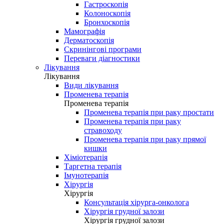
Гастроскопія
Колоноскопія
Бронхоскопія
Мамографія
Дерматоскопія
Скринінгові програми
Переваги діагностики
Лікування
Лікування
Види лікування
Променева терапія
Променева терапія
Променева терапія при раку простати
Променева терапія при раку
стравоходу
Променева терапія при раку прямої
кишки
Хіміотерапія
Таргетна терапія
Імунотерапія
Хірургія
Хірургія
Консультація хірурга-онколога
Хірургія грудної залози
Хірургія грудної залози