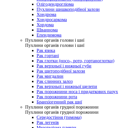
Олігодендрогліома
Пухлини шишкоподібної залози
Хондрома
Хондросаркома
Хордома
Шваннома
Епендимома
Пухлини органів голови і шиї
Пухлини органів голови і шиї
Рак язика
Рак гортані
Рак глотки (носо-, рото, гортаноглотки)
Рак верхньої і нижньої губи
Рак щитоподібної залози
Рак мигдалин
Рак слинних залоз
Рак верхньої і нижньої щелепи
Рак порожнини носа і придаткових пазух
Рак порожнини рота
Бранхіогенний рак шиї
Пухлини органів грудної порожнини
Пухлини органів грудної порожнини
Середостіння (тимома)
Рак легенів
Мезотеліома плеври