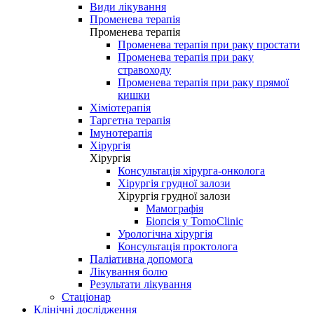
Види лікування
Променева терапія
Променева терапія
Променева терапія при раку простати
Променева терапія при раку
стравоходу
Променева терапія при раку прямої
кишки
Хіміотерапія
Таргетна терапія
Імунотерапія
Хірургія
Хірургія
Консультація хірурга-онколога
Хірургія грудної залози
Хірургія грудної залози
Мамографія
Біопсія у TomoClinic
Урологічна хірургія
Консультація проктолога
Паліативна допомога
Лікування болю
Результати лікування
Стаціонар
Клінічні дослідження