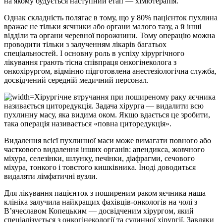
на якому будується наступний етап — хіміотерапія.
Однак складність полягає в тому, що у 80% пацієнток пухлина
вражає не тільки яєчники або органи малого тазу, а й інші
відділи та органи черевної порожнини. Тому операцію можна
проводити тільки з залученням лікарів багатьох
спеціальностей. І основну роль в успіху хірургічного
лікування грають тісна співпраця онкогінеколога з
онкохірургом, відмінно підготовлена анестезіологічна служба,
досвідчений середній медичний персонал.
Хірургічне втручання при поширеному раку яєчника
називається циторедукція. Задача хірурга — видалити всю
пухлинну масу, яка видима оком. Якщо вдається це зробити,
така операція називається «повна циторедукція».
Видалення всієї пухлинної маси може вимагати повного або
часткового видалення інших органів: апендикса, жовчного
міхура, селезінки, шлунку, печінки, діафрагми, сечового
міхура, тонкого і товстого кишківника. Іноді доводиться
видаляти лімфатичні вузли.
Для лікування пацієнток з поширеним раком яєчника наша
клініка залучила найкращих фахівців-онкологів на чолі з
В’ячеславом Копецьким — досвідченим хірургом, який
спеціалізується з онкогінекології та судинної хірургії. Завдяки