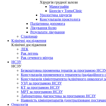
Хірургія грудної залози
Мамографія
Біопсія у TomoClinic
Урологічна хірургія
Консультація проктолога
Паліативна допомога
Лікування болю
Результати лікування
Стаціонар
Клінічні дослідження
Клінічні дослідження
ЛЕК
Рак легень
Рак сечевого міхура
НСЗУ
НСЗУ
Безкоштовна променева терапія за програмою НСЗ
Консультація променевого терапевта (радіаційного
Консультація хіміотерапевта (клінічного онколога)
УЗД за програмою НСЗУ
КТ за програмою НСЗУ
МРТ за програмою НСЗУ
Лабораторна діагностика за програмою НСЗУ
Наявність хіміопрепаратів (централізоване постачан
Онкологія