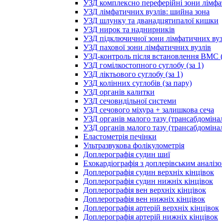
УЗД комплексно переферійні зони лімфа
УЗД лімфатичних вузлів: шийна зона
УЗД шлунку та дванадцятипалої кишки
УЗД нирок та наднирників
УЗД підключичної зони лімфатичних вуз
УЗД пахової зони лімфатичних вузлів
УЗД-контроль після встановлення ВМС (
УЗД гомілкостопного суглобу (за 1)
УЗД ліктьового суглобу (за 1)
УЗД колінних суглобів (за пару)
УЗД органів калитки
УЗД сечовидільної системи
УЗД сечового міхура + залишкова сеча
УЗД органів малого тазу (трансабдоміна
УЗД органів малого тазу (трансабдоміна
Еластометрія печінки
Ультразвукова фолікулометрія
Доплерографія судин шиї
Ехокардіографія з доплерівським аналіз
Доплерографія судин верхніх кінцівок
Доплерографія судин нижніх кінцівок
Доплерографія вен верхніх кінцівок
Доплерографія вен нижніх кінцівок
Доплерографія артерій верхніх кінцівок
Доплерографія артерій нижніх кінцівок