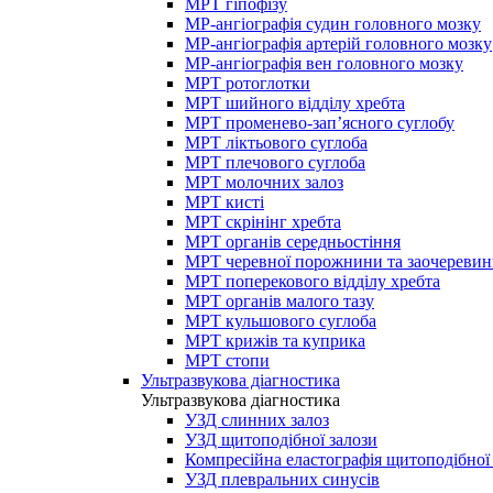
МРТ гіпофізу
МР-ангіографія судин головного мозку
МР-ангіографія артерій головного мозку
МР-ангіографія вен головного мозку
МРТ ротоглотки
МРТ шийного відділу хребта
МРТ променево-зап’ясного суглобу
МРТ ліктьового суглоба
МРТ плечового суглоба
МРТ молочних залоз
МРТ кисті
МРТ скрінінг хребта
МРТ органів середньостіння
МРТ черевної порожнини та заочеревин
МРТ поперекового відділу хребта
МРТ органів малого тазу
МРТ кульшового суглоба
МРТ крижів та куприка
МРТ стопи
Ультразвукова діагностика
Ультразвукова діагностика
УЗД слинних залоз
УЗД щитоподібної залози
Компресійна еластографія щитоподібної
УЗД плевральних синусів