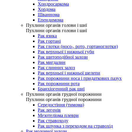
Хондросаркома
Хордома
Шваннома
Епендимома
Пухлини органів голови і шиї
Пухлини органів голови і шиї
Рак язика
Рак гортані
Рак глотки (носо-, рото, гортаноглотки)
Рак верхньої і нижньої губи
Рак щитоподібної залози
Рак мигдалин
Рак слинних залоз
Рак верхньої і нижньої щелепи
Рак порожнини носа і придаткових пазух
Рак порожнини рота
Бранхіогенний рак шиї
Пухлини органів грудної порожнини
Пухлини органів грудної порожнини
Середостіння (тимома)
Рак легенів
Мезотеліома плеври
Рак стравоходу
Рак шлунка з переходом на стравохід
Рак молочної залози