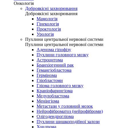
Онкологія
Доброякісні захворювання
Доброякісні захворювання
Мамологія
Гінекологія
Проктологія
Урологія
Пухлини центральної нервової системи
Пухлини центральної нервової системи
Аденома гіпофізу
Пухлини головного мозку
Астроцитома
Бранхіогенний рак
Гемангіобластома
Гермінома
Гліобластоми
Гліома головного мозку
Краніофарингіома
Медулобластома
Менінгіома
Метастази у головний мозок
Нейрофіброматоз (нейрофіброми)
Олігодендрогліома
Пухлини шишкоподібної залози
Хондрома