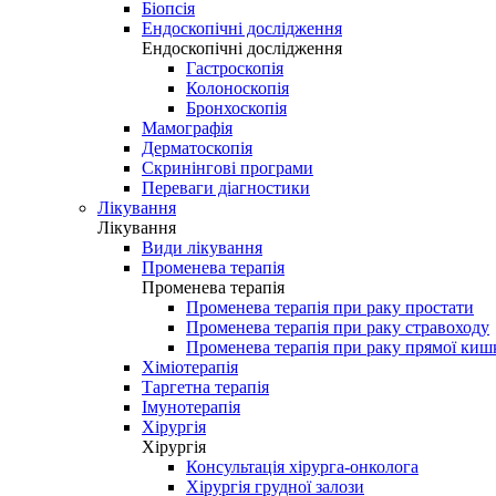
Біопсія
Ендоскопічні дослідження
Ендоскопічні дослідження
Гастроскопія
Колоноскопія
Бронхоскопія
Мамографія
Дерматоскопія
Скринінгові програми
Переваги діагностики
Лікування
Лікування
Види лікування
Променева терапія
Променева терапія
Променева терапія при раку простати
Променева терапія при раку стравоходу
Променева терапія при раку прямої киш
Хіміотерапія
Таргетна терапія
Імунотерапія
Хірургія
Хірургія
Консультація хірурга-онколога
Хірургія грудної залози