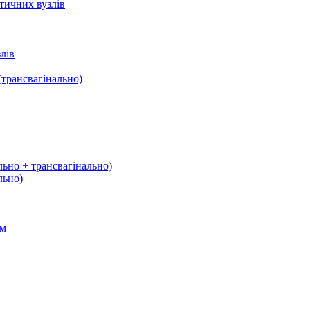
тичних вузлів
лів
трансвагінально)
льно + трансвагінально)
льно)
ом