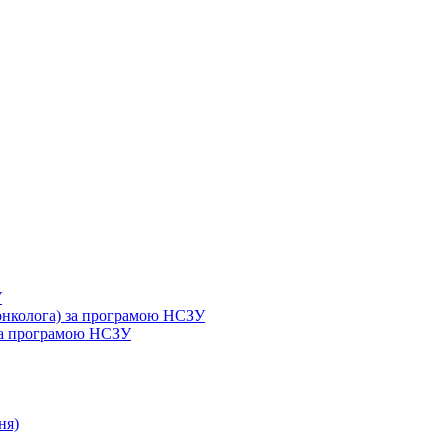
У
 онколога) за програмою НСЗУ
 за програмою НСЗУ
ня)