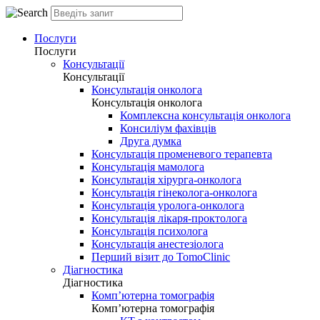
Послуги
Послуги
Консультації
Консультації
Консультація онколога
Консультація онколога
Комплексна консультація онколога
Консиліум фахівців
Друга думка
Консультація променевого терапевта
Консультація мамолога
Консультація хірурга-онколога
Консультація гінеколога-онколога
Консультація уролога-онколога
Консультація лікаря-проктолога
Консультація психолога
Консультація анестезіолога
Перший візит до TomoClinic
Діагностика
Діагностика
Комп’ютерна томографія
Комп’ютерна томографія