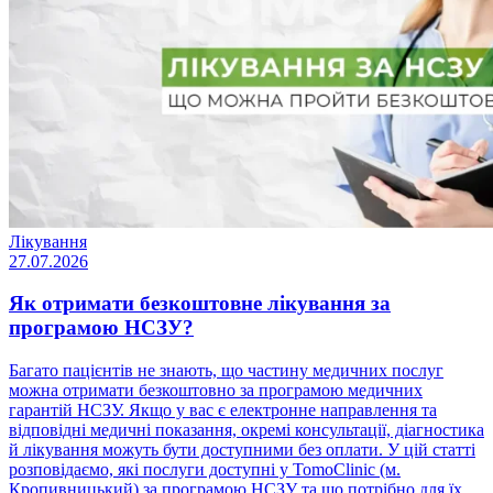
Лікування
27.07.2026
Як отримати безкоштовне лікування за
програмою НСЗУ?
Багато пацієнтів не знають, що частину медичних послуг
можна отримати безкоштовно за програмою медичних
гарантій НСЗУ. Якщо у вас є електронне направлення та
відповідні медичні показання, окремі консультації, діагностика
й лікування можуть бути доступними без оплати. У цій статті
розповідаємо, які послуги доступні у TomoClinic (м.
Кропивницький) за програмою НСЗУ та що потрібно для їх