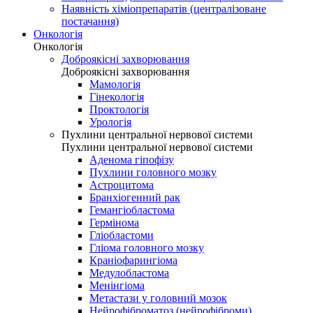
Наявність хіміопрепаратів (централізоване
постачання)
Онкологія
Онкологія
Доброякісні захворювання
Доброякісні захворювання
Мамологія
Гінекологія
Проктологія
Урологія
Пухлини центральної нервової системи
Пухлини центральної нервової системи
Аденома гіпофізу
Пухлини головного мозку
Астроцитома
Бранхіогенний рак
Гемангіобластома
Гермінома
Гліобластоми
Гліома головного мозку
Краніофарингіома
Медулобластома
Менінгіома
Метастази у головний мозок
Нейрофіброматоз (нейрофіброми)