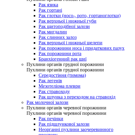
Рак язика
Рак гортані
Рак глотки (носо-, рото, гортаноглотки)
Рак верхньої і нижньої губи
Рак щитоподібної залози
Рак мигдалин
Рак слинних залоз
Рак верхньої і нижньої щелепи
Рак порожнини носа і придаткових пазух
Рак порожнини рота
Бранхіогенний рак шиї
Пухлини органів грудної порожнини
Пухлини органів грудної порожнини
Середостіння (тимома)
Рак легенів
Мезотеліома плеври
Рак стравоходу
Рак шлунка з переходом на стравохід
Рак молочної залози
Пухлини органів черевної порожнини
Пухлини органів черевної порожнини
Рак печінки
Рак підшлункової залози
Неорганні пухлини заочеревинного
простору