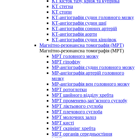
КТ кісток тазу, криж та куприка
КТ стегна
КТ стопи
КТ-ангіографія судин головного мозку
КТ-ангіографія судин шиї
КТ-ангіографія сонних артерій
КТ-ангіографія аорти
КТ-ангіографія судин кінцівок
Магнітно-резонансна томографія (МРТ)
Магнітно-резонансна томографія (МРТ)
МРТ головного мозку
МРТ гіпофізу
МР-ангіографія судин головного мозку
МР-ангіографія артерій головного
мозку
МР-ангіографія вен головного мозку
МРТ ротоглотки
МРТ шийного відділу хребта
МРТ променево-зап’ясного суглобу
МРТ ліктьового суглоба
МРТ плечового суглоба
МРТ молочних залоз
МРТ кисті
МРТ скрінінг хребта
МРТ органів середньостіння