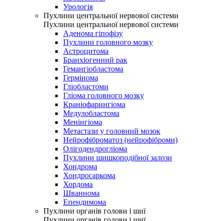
Урологія
Пухлини центральної нервової системи
Пухлини центральної нервової системи
Аденома гіпофізу
Пухлини головного мозку
Астроцитома
Бранхіогенний рак
Гемангіобластома
Гермінома
Гліобластоми
Гліома головного мозку
Краніофарингіома
Медулобластома
Менінгіома
Метастази у головний мозок
Нейрофіброматоз (нейрофіброми)
Олігодендрогліома
Пухлини шишкоподібної залози
Хондрома
Хондросаркома
Хордома
Шваннома
Епендимома
Пухлини органів голови і шиї
Пухлини органів голови і шиї