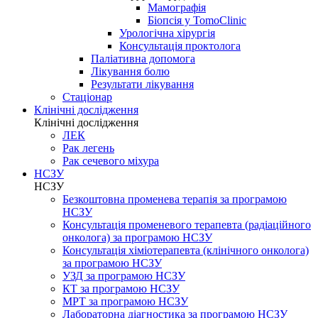
Мамографія
Біопсія у TomoClinic
Урологічна хірургія
Консультація проктолога
Паліативна допомога
Лікування болю
Результати лікування
Стаціонар
Клінічні дослідження
Клінічні дослідження
ЛЕК
Рак легень
Рак сечевого міхура
НСЗУ
НСЗУ
Безкоштовна променева терапія за програмою
НСЗУ
Консультація променевого терапевта (радіаційного
онколога) за програмою НСЗУ
Консультація хіміотерапевта (клінічного онколога)
за програмою НСЗУ
УЗД за програмою НСЗУ
КТ за програмою НСЗУ
МРТ за програмою НСЗУ
Лабораторна діагностика за програмою НСЗУ