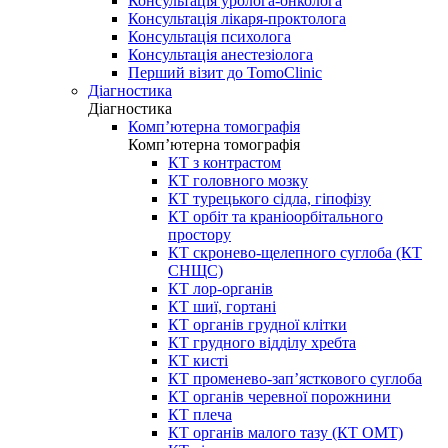
Консультація уролога-онколога
Консультація лікаря-проктолога
Консультація психолога
Консультація анестезіолога
Перший візит до TomoClinic
Діагностика
Діагностика
Комп’ютерна томографія
Комп’ютерна томографія
КТ з контрастом
КТ головного мозку
КТ турецького сідла, гіпофізу
КТ орбіт та краніоорбітального
простору
КТ скронево-щелепного суглоба (КТ
СНЩС)
КТ лор-органів
КТ шиї, гортані
КТ органів грудної клітки
КТ грудного відділу хребта
КТ кисті
КТ променево-зап’ясткового суглоба
КТ органів черевної порожнини
КТ плеча
КТ органів малого тазу (КТ ОМТ)