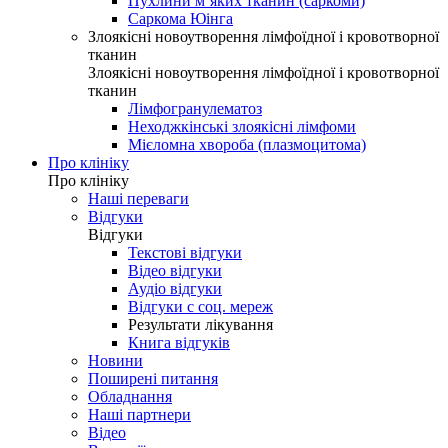
Пухлини м’яких тканин (саркоми)
Саркома Юінга
Злоякісні новоутворення лімфоїдної і кровотворної
тканин
Злоякісні новоутворення лімфоїдної і кровотворної
тканин
Лімфогранулематоз
Неходжкінські злоякісні лімфоми
Мієломна хвороба (плазмоцитома)
Про клініку
Про клініку
Наші переваги
Відгуки
Відгуки
Текстові відгуки
Відео відгуки
Аудіо відгуки
Відгуки с соц. мереж
Результати лікування
Книга відгуків
Новини
Поширені питання
Обладнання
Наші партнери
Відео