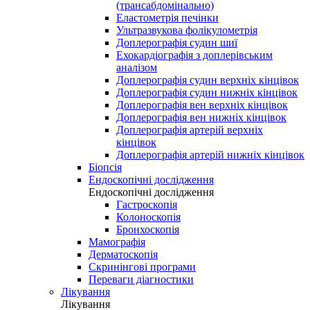
(трансабдомінально)
Еластометрія печінки
Ультразвукова фолікулометрія
Доплерографія судин шиї
Ехокардіографія з доплерівським
аналізом
Доплерографія судин верхніх кінцівок
Доплерографія судин нижніх кінцівок
Доплерографія вен верхніх кінцівок
Доплерографія вен нижніх кінцівок
Доплерографія артерій верхніх
кінцівок
Доплерографія артерій нижніх кінцівок
Біопсія
Ендоскопічні дослідження
Ендоскопічні дослідження
Гастроскопія
Колоноскопія
Бронхоскопія
Мамографія
Дерматоскопія
Скринінгові програми
Переваги діагностики
Лікування
Лікування