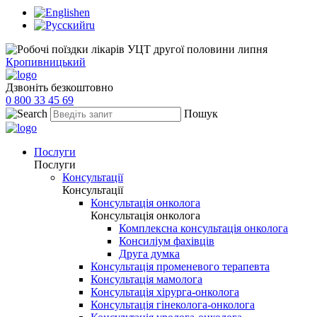
en
ru
Кропивницький
Дзвоніть безкоштовно
0 800 33 45 69
Пошук
Послуги
Послуги
Консультації
Консультації
Консультація онколога
Консультація онколога
Комплексна консультація онколога
Консиліум фахівців
Друга думка
Консультація променевого терапевта
Консультація мамолога
Консультація хірурга-онколога
Консультація гінеколога-онколога