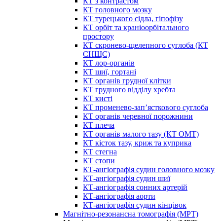
КТ з контрастом
КТ головного мозку
КТ турецького сідла, гіпофізу
КТ орбіт та краніоорбітального
простору
КТ скронево-щелепного суглоба (КТ
СНЩС)
КТ лор-органів
КТ шиї, гортані
КТ органів грудної клітки
КТ грудного відділу хребта
КТ кисті
КТ променево-зап’ясткового суглоба
КТ органів черевної порожнини
КТ плеча
КТ органів малого тазу (КТ ОМТ)
КТ кісток тазу, криж та куприка
КТ стегна
КТ стопи
КТ-ангіографія судин головного мозку
КТ-ангіографія судин шиї
КТ-ангіографія сонних артерій
КТ-ангіографія аорти
КТ-ангіографія судин кінцівок
Магнітно-резонансна томографія (МРТ)