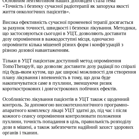
Основним лейтмотивом наших доповідей стала тема
«Точність і безпеку сучасної радіотерапії як запорука якості
життя онкологічних пацієнтів».
Висока ефективність сучасної променевої терапії досягається
за рахунок точності, швидкості і безпеки лікування. Методики,
що застосовуються сьогодні в УЦТ, дозволяють доставити
дозу опромінення в важкодоступні місця, одночасно
опромінити кілька мішеней різних форм і конфігурацій з
різною дозової навантаженням.
Тільки в УЦТ пацієнтам доступний метод опромінення
TomoTherapy®, що дозволяє доставити дозу радіації по спіралі
під будь-яким кутом, що дає широкі можливості для створення
плану лікування і впевненість в тому, що доза буде
накопичуватися саме в пухлини, зменшуючи ризик
короткострокових і довгострокових побічних ефектів.
Особливістю лікування пацієнтів в УЦТ також є щоденний
контроль. За допомогою високотехнологічного програмно-
апаратного комплексу лікарі УЦТ здатні до, під час і після
кожного сеансу опромінення контролювати положення
пухлини, точність попадання в ціль, правильність розподілу
дози в мішені, а також забезпечити надійний захист здорових
органів і тканин.