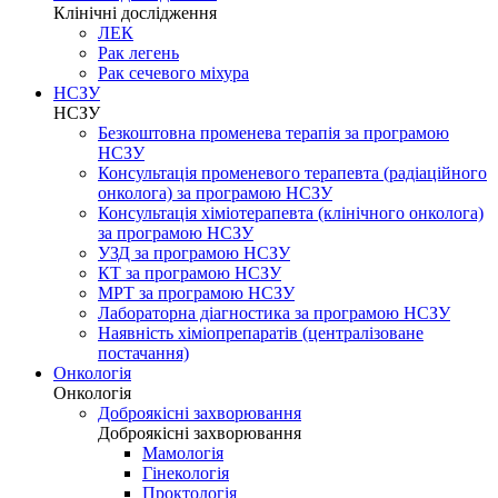
Клінічні дослідження
ЛЕК
Рак легень
Рак сечевого міхура
НСЗУ
НСЗУ
Безкоштовна променева терапія за програмою
НСЗУ
Консультація променевого терапевта (радіаційного
онколога) за програмою НСЗУ
Консультація хіміотерапевта (клінічного онколога)
за програмою НСЗУ
УЗД за програмою НСЗУ
КТ за програмою НСЗУ
МРТ за програмою НСЗУ
Лабораторна діагностика за програмою НСЗУ
Наявність хіміопрепаратів (централізоване
постачання)
Онкологія
Онкологія
Доброякісні захворювання
Доброякісні захворювання
Мамологія
Гінекологія
Проктологія