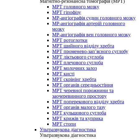
Магнітно-резонансна томографія (МРТ)
МРТ головного мозку
МРТ гіпофізу
МР-ангіографія судин головного мозку
МР-ангіографія артерій головного
мозку
МР-ангіографія вен головного мозку
МРТ ротоглотки
МРТ шийного відділу хребта
МРТ променево-зап’ясного суглобу
МРТ ліктьового суглоба
МРТ плечового суглоба
МРТ молочних залоз
МРТ кисті
МРТ скрінінг хребта
МРТ органів середньостіння
МРТ черевної порожнини та
заочеревинного простору
МРТ поперекового відділу хребта
МРТ органів малого тазу
МРТ кульшового суглоба
МРТ крижів та куприка
МРТ стопи
Ультразвукова діагностика
Ультразвукова діагностика