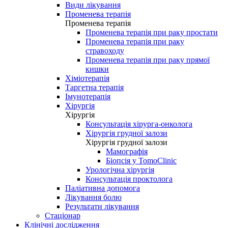
Види лікування
Променева терапія
Променева терапія
Променева терапія при раку простати
Променева терапія при раку
стравоходу
Променева терапія при раку прямої
кишки
Хіміотерапія
Таргетна терапія
Імунотерапія
Хірургія
Хірургія
Консультація хірурга-онколога
Хірургія грудної залози
Хірургія грудної залози
Мамографія
Біопсія у TomoClinic
Урологічна хірургія
Консультація проктолога
Паліативна допомога
Лікування болю
Результати лікування
Стаціонар
Клінічні дослідження