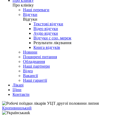
Про клініку
Про клініку
Наші переваги
Відгуки
Відгуки
Текстові відгуки
Відео відгуки
Аудіо відгуки
Відгуки с соц. мереж
Результати лікування
Книга відгуків
Новини
Поширені питання
Обладнання
Наші партнери
Відео
Вакансії
Наші гарантії
Лікарі
Ціни
Контакти
Кропивницький
uk