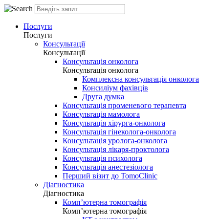
Послуги
Послуги
Консультації
Консультації
Консультація онколога
Консультація онколога
Комплексна консультація онколога
Консиліум фахівців
Друга думка
Консультація променевого терапевта
Консультація мамолога
Консультація хірурга-онколога
Консультація гінеколога-онколога
Консультація уролога-онколога
Консультація лікаря-проктолога
Консультація психолога
Консультація анестезіолога
Перший візит до TomoClinic
Діагностика
Діагностика
Комп’ютерна томографія
Комп’ютерна томографія