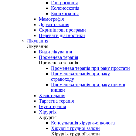
Гастроскопія
Колоноскопія
Бронхоскопія
Мамографія
Дерматоскопія
Скринінгові програми
Переваги діагностики
Лікування
Лікування
Види лікування
Променева терапія
Променева терапія
Променева терапія при раку простати
Променева терапія при раку
стравоходу
Променева терапія при раку прямої
кишки
Хіміотерапія
Таргетна терапія
Імунотерапія
Хірургія
Хірургія
Консультація хірурга-онколога
Хірургія грудної залози
Хірургія грудної залози