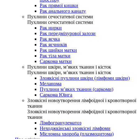
Рак прямої кишки
Рак анального каналу
Пухлини сечостатевої системи
Пухлини сечостатевої системи
Рак нирки
Рак передміхурової залози
Рак яєчка
Рак яєчників
Рак шийки матки
Рак тіла матки
Саркома матки
Пухлини шкіри, м’яких тканин і кісток
Пухлини шкіри, м’яких тканин і кісток
Злоякісні пухлини шкіри (лімфоми шкіри)
Меланома
Пухлини м’яких тканин (саркоми)
Саркома Юінга
Злоякісні новоутворення лімфоїдної і кровотворної
тканин
Злоякісні новоутворення лімфоїдної і кровотворної
тканин
Лімфогранулематоз
Неходжкінські злоякісні лімфоми
Мієломна хвороба (плазмоцитома)