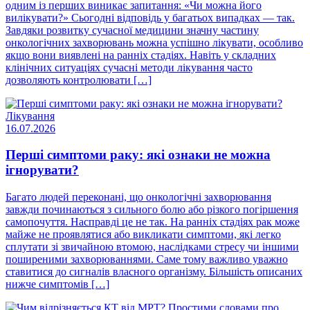
одним із перших виникає запитання: «Чи можна його
вилікувати?» Сьогодні відповідь у багатьох випадках — так.
Завдяки розвитку сучасної медицини значну частину
онкологічних захворювань можна успішно лікувати, особливо
якщо вони виявлені на ранніх стадіях. Навіть у складних
клінічних ситуаціях сучасні методи лікування часто
дозволяють контролювати […]
Лікування
16.07.2026
Перші симптоми раку: які ознаки не можна
ігнорувати?
Багато людей переконані, що онкологічні захворювання
завжди починаються з сильного болю або різкого погіршення
самопочуття. Насправді це не так. На ранніх стадіях рак може
майже не проявлятися або викликати симптоми, які легко
сплутати зі звичайною втомою, наслідками стресу чи іншими
поширеними захворюваннями. Саме тому важливо уважно
ставитися до сигналів власного організму. Більшість описаних
нижче симптомів […]