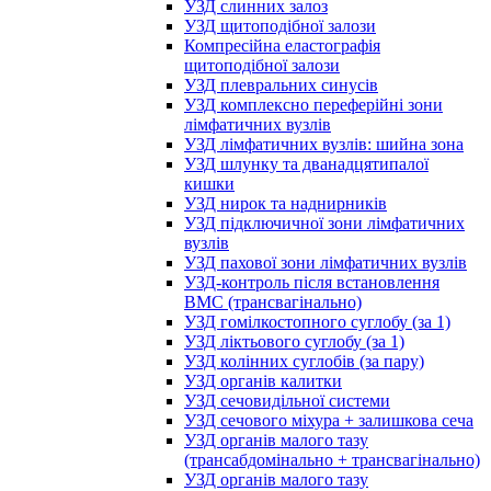
УЗД слинних залоз
УЗД щитоподібної залози
Компресійна еластографія
щитоподібної залози
УЗД плевральних синусів
УЗД комплексно переферійні зони
лімфатичних вузлів
УЗД лімфатичних вузлів: шийна зона
УЗД шлунку та дванадцятипалої
кишки
УЗД нирок та наднирників
УЗД підключичної зони лімфатичних
вузлів
УЗД пахової зони лімфатичних вузлів
УЗД-контроль після встановлення
ВМС (трансвагінально)
УЗД гомілкостопного суглобу (за 1)
УЗД ліктьового суглобу (за 1)
УЗД колінних суглобів (за пару)
УЗД органів калитки
УЗД сечовидільної системи
УЗД сечового міхура + залишкова сеча
УЗД органів малого тазу
(трансабдомінально + трансвагінально)
УЗД органів малого тазу