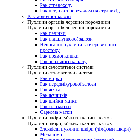
Рак стравоходу
Рак шлунка з переходом на стравохід
Рак молочної залози
Пухлини органів черевної порожнини
Пухлини органів черевної порожнини
Рак печінки
Рак підшлункової залози
Неорганні пухлини заочеревинного
простору
Рак прямої кишки
Рак анального каналу
Пухлини сечостатевої системи
Пухлини сечостатевої системи
Рак нирки
Рак передміхурової залози
Рак яєчка
Рак яєчників
Рак шийки матки
Рак тіла матки
Саркома матки
Пухлини шкіри, м’яких тканин і кісток
Пухлини шкіри, м’яких тканин і кісток
Злоякісні пухлини шкіри (лімфоми шкіри)
Меланома