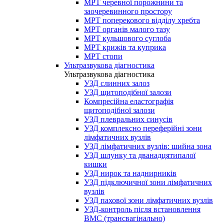
МРТ черевної порожнини та
заочеревинного простору
МРТ поперекового відділу хребта
МРТ органів малого тазу
МРТ кульшового суглоба
МРТ крижів та куприка
МРТ стопи
Ультразвукова діагностика
Ультразвукова діагностика
УЗД слинних залоз
УЗД щитоподібної залози
Компресійна еластографія
щитоподібної залози
УЗД плевральних синусів
УЗД комплексно переферійні зони
лімфатичних вузлів
УЗД лімфатичних вузлів: шийна зона
УЗД шлунку та дванадцятипалої
кишки
УЗД нирок та наднирників
УЗД підключичної зони лімфатичних
вузлів
УЗД пахової зони лімфатичних вузлів
УЗД-контроль після встановлення
ВМС (трансвагінально)