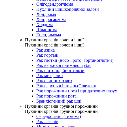
Олігодендрогліома
Пухлини шишкоподібної залози
Хондрома
Хондросаркома
Хордома
Шваннома
Епендимома
Пухлини органів голови і шиї
Пухлини органів голови і шиї
Рак язика
Рак гортані
Рак глотки (носо-, рото, гортаноглотки)
Рак верхньої і нижньої губи
Рак щитоподібної залози
Рак мигдалин
Рак слинних залоз
Рак верхньої і нижньої щелепи
Рак порожнини носа і придаткових пазух
Рак порожнини рота
Бранхіогенний рак шиї
Пухлини органів грудної порожнини
Пухлини органів грудної порожнини
Середостіння (тимома)
Рак легенів
Мезотеліома плеври