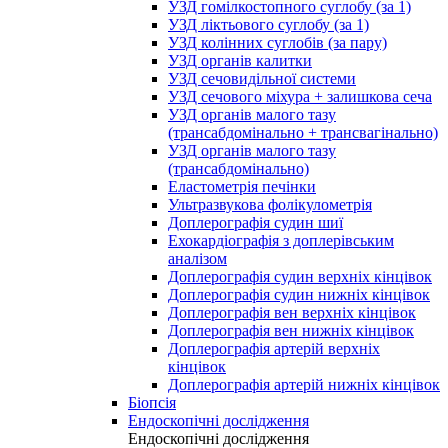
УЗД гомілкостопного суглобу (за 1)
УЗД ліктьового суглобу (за 1)
УЗД колінних суглобів (за пару)
УЗД органів калитки
УЗД сечовидільної системи
УЗД сечового міхура + залишкова сеча
УЗД органів малого тазу
(трансабдомінально + трансвагінально)
УЗД органів малого тазу
(трансабдомінально)
Еластометрія печінки
Ультразвукова фолікулометрія
Доплерографія судин шиї
Ехокардіографія з доплерівським
аналізом
Доплерографія судин верхніх кінцівок
Доплерографія судин нижніх кінцівок
Доплерографія вен верхніх кінцівок
Доплерографія вен нижніх кінцівок
Доплерографія артерій верхніх
кінцівок
Доплерографія артерій нижніх кінцівок
Біопсія
Ендоскопічні дослідження
Ендоскопічні дослідження