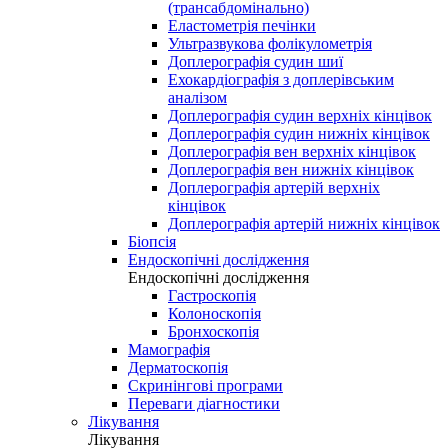
(трансабдомінально)
Еластометрія печінки
Ультразвукова фолікулометрія
Доплерографія судин шиї
Ехокардіографія з доплерівським
аналізом
Доплерографія судин верхніх кінцівок
Доплерографія судин нижніх кінцівок
Доплерографія вен верхніх кінцівок
Доплерографія вен нижніх кінцівок
Доплерографія артерій верхніх
кінцівок
Доплерографія артерій нижніх кінцівок
Біопсія
Ендоскопічні дослідження
Ендоскопічні дослідження
Гастроскопія
Колоноскопія
Бронхоскопія
Мамографія
Дерматоскопія
Скринінгові програми
Переваги діагностики
Лікування
Лікування