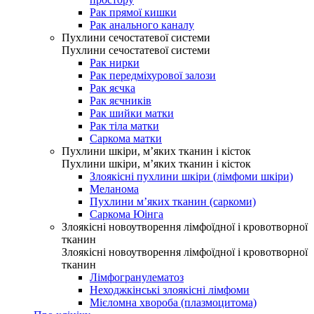
Рак прямої кишки
Рак анального каналу
Пухлини сечостатевої системи
Пухлини сечостатевої системи
Рак нирки
Рак передміхурової залози
Рак яєчка
Рак яєчників
Рак шийки матки
Рак тіла матки
Саркома матки
Пухлини шкіри, м’яких тканин і кісток
Пухлини шкіри, м’яких тканин і кісток
Злоякісні пухлини шкіри (лімфоми шкіри)
Меланома
Пухлини м’яких тканин (саркоми)
Саркома Юінга
Злоякісні новоутворення лімфоїдної і кровотворної
тканин
Злоякісні новоутворення лімфоїдної і кровотворної
тканин
Лімфогранулематоз
Неходжкінські злоякісні лімфоми
Мієломна хвороба (плазмоцитома)