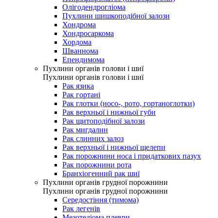
Олігодендрогліома
Пухлини шишкоподібної залози
Хондрома
Хондросаркома
Хордома
Шваннома
Епендимома
Пухлини органів голови і шиї
Пухлини органів голови і шиї
Рак язика
Рак гортані
Рак глотки (носо-, рото, гортаноглотки)
Рак верхньої і нижньої губи
Рак щитоподібної залози
Рак мигдалин
Рак слинних залоз
Рак верхньої і нижньої щелепи
Рак порожнини носа і придаткових пазух
Рак порожнини рота
Бранхіогенний рак шиї
Пухлини органів грудної порожнини
Пухлини органів грудної порожнини
Середостіння (тимома)
Рак легенів
Мезотеліома плеври