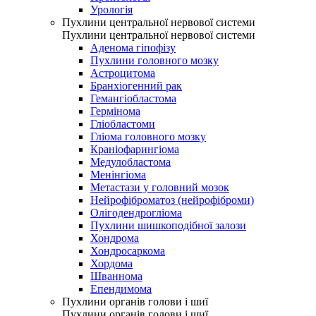
Урологія
Пухлини центральної нервової системи
Пухлини центральної нервової системи
Аденома гіпофізу
Пухлини головного мозку
Астроцитома
Бранхіогенний рак
Гемангіобластома
Гермінома
Гліобластоми
Гліома головного мозку
Краніофарингіома
Медулобластома
Менінгіома
Метастази у головний мозок
Нейрофіброматоз (нейрофіброми)
Олігодендрогліома
Пухлини шишкоподібної залози
Хондрома
Хондросаркома
Хордома
Шваннома
Епендимома
Пухлини органів голови і шиї
Пухлини органів голови і шиї