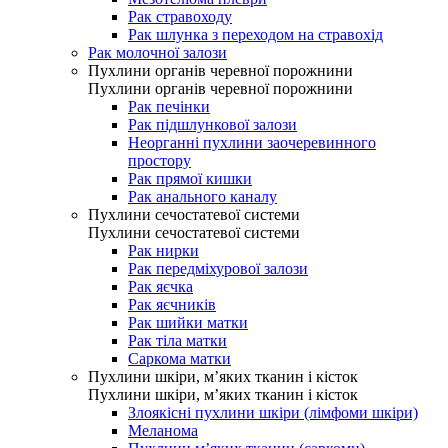
Рак стравоходу
Рак шлунка з переходом на стравохід
Рак молочної залози
Пухлини органів черевної порожнини
Пухлини органів черевної порожнини
Рак печінки
Рак підшлункової залози
Неорганні пухлини заочеревинного
простору
Рак прямої кишки
Рак анального каналу
Пухлини сечостатевої системи
Пухлини сечостатевої системи
Рак нирки
Рак передміхурової залози
Рак яєчка
Рак яєчників
Рак шийки матки
Рак тіла матки
Саркома матки
Пухлини шкіри, м’яких тканин і кісток
Пухлини шкіри, м’яких тканин і кісток
Злоякісні пухлини шкіри (лімфоми шкіри)
Меланома