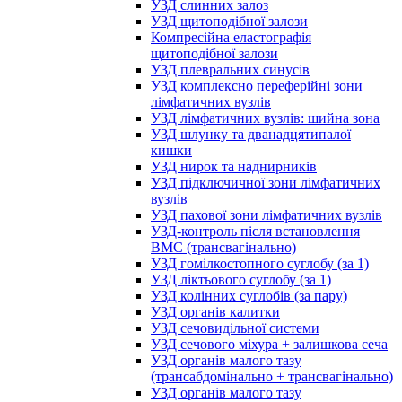
УЗД слинних залоз
УЗД щитоподібної залози
Компресійна еластографія
щитоподібної залози
УЗД плевральних синусів
УЗД комплексно переферійні зони
лімфатичних вузлів
УЗД лімфатичних вузлів: шийна зона
УЗД шлунку та дванадцятипалої
кишки
УЗД нирок та наднирників
УЗД підключичної зони лімфатичних
вузлів
УЗД пахової зони лімфатичних вузлів
УЗД-контроль після встановлення
ВМС (трансвагінально)
УЗД гомілкостопного суглобу (за 1)
УЗД ліктьового суглобу (за 1)
УЗД колінних суглобів (за пару)
УЗД органів калитки
УЗД сечовидільної системи
УЗД сечового міхура + залишкова сеча
УЗД органів малого тазу
(трансабдомінально + трансвагінально)
УЗД органів малого тазу