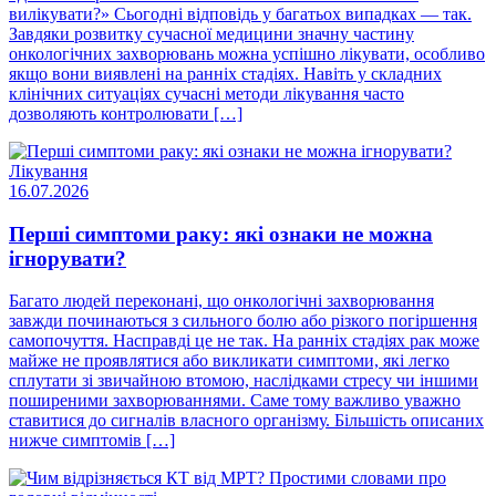
вилікувати?» Сьогодні відповідь у багатьох випадках — так.
Завдяки розвитку сучасної медицини значну частину
онкологічних захворювань можна успішно лікувати, особливо
якщо вони виявлені на ранніх стадіях. Навіть у складних
клінічних ситуаціях сучасні методи лікування часто
дозволяють контролювати […]
Лікування
16.07.2026
Перші симптоми раку: які ознаки не можна
ігнорувати?
Багато людей переконані, що онкологічні захворювання
завжди починаються з сильного болю або різкого погіршення
самопочуття. Насправді це не так. На ранніх стадіях рак може
майже не проявлятися або викликати симптоми, які легко
сплутати зі звичайною втомою, наслідками стресу чи іншими
поширеними захворюваннями. Саме тому важливо уважно
ставитися до сигналів власного організму. Більшість описаних
нижче симптомів […]