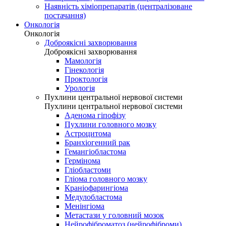
Наявність хіміопрепаратів (централізоване
постачання)
Онкологія
Онкологія
Доброякісні захворювання
Доброякісні захворювання
Мамологія
Гінекологія
Проктологія
Урологія
Пухлини центральної нервової системи
Пухлини центральної нервової системи
Аденома гіпофізу
Пухлини головного мозку
Астроцитома
Бранхіогенний рак
Гемангіобластома
Гермінома
Гліобластоми
Гліома головного мозку
Краніофарингіома
Медулобластома
Менінгіома
Метастази у головний мозок
Нейрофіброматоз (нейрофіброми)