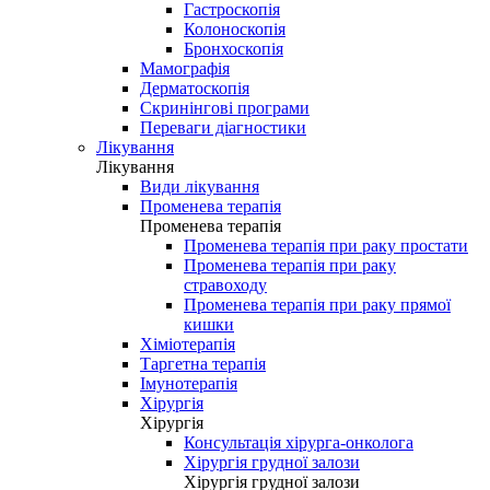
Гастроскопія
Колоноскопія
Бронхоскопія
Мамографія
Дерматоскопія
Скринінгові програми
Переваги діагностики
Лікування
Лікування
Види лікування
Променева терапія
Променева терапія
Променева терапія при раку простати
Променева терапія при раку
стравоходу
Променева терапія при раку прямої
кишки
Хіміотерапія
Таргетна терапія
Імунотерапія
Хірургія
Хірургія
Консультація хірурга-онколога
Хірургія грудної залози
Хірургія грудної залози