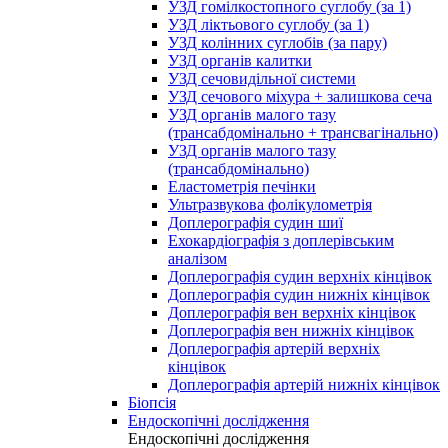
УЗД гомілкостопного суглобу (за 1)
УЗД ліктьового суглобу (за 1)
УЗД колінних суглобів (за пару)
УЗД органів калитки
УЗД сечовидільної системи
УЗД сечового міхура + залишкова сеча
УЗД органів малого тазу
(трансабдомінально + трансвагінально)
УЗД органів малого тазу
(трансабдомінально)
Еластометрія печінки
Ультразвукова фолікулометрія
Доплерографія судин шиї
Ехокардіографія з доплерівським
аналізом
Доплерографія судин верхніх кінцівок
Доплерографія судин нижніх кінцівок
Доплерографія вен верхніх кінцівок
Доплерографія вен нижніх кінцівок
Доплерографія артерій верхніх
кінцівок
Доплерографія артерій нижніх кінцівок
Біопсія
Ендоскопічні дослідження
Ендоскопічні дослідження