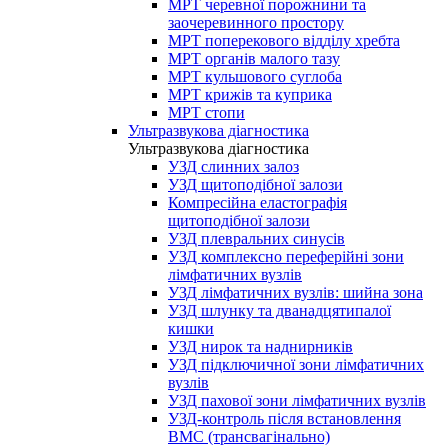
МРТ черевної порожнини та
заочеревинного простору
МРТ поперекового відділу хребта
МРТ органів малого тазу
МРТ кульшового суглоба
МРТ крижів та куприка
МРТ стопи
Ультразвукова діагностика
Ультразвукова діагностика
УЗД слинних залоз
УЗД щитоподібної залози
Компресійна еластографія
щитоподібної залози
УЗД плевральних синусів
УЗД комплексно переферійні зони
лімфатичних вузлів
УЗД лімфатичних вузлів: шийна зона
УЗД шлунку та дванадцятипалої
кишки
УЗД нирок та наднирників
УЗД підключичної зони лімфатичних
вузлів
УЗД пахової зони лімфатичних вузлів
УЗД-контроль після встановлення
ВМС (трансвагінально)