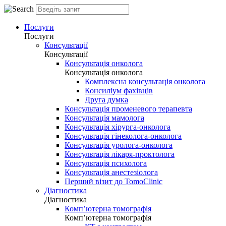
Послуги
Послуги
Консультації
Консультації
Консультація онколога
Консультація онколога
Комплексна консультація онколога
Консиліум фахівців
Друга думка
Консультація променевого терапевта
Консультація мамолога
Консультація хірурга-онколога
Консультація гінеколога-онколога
Консультація уролога-онколога
Консультація лікаря-проктолога
Консультація психолога
Консультація анестезіолога
Перший візит до TomoClinic
Діагностика
Діагностика
Комп’ютерна томографія
Комп’ютерна томографія