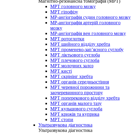
Магнітно-резонансна томографія (МРТ)
МРТ головного мозку
МРТ гіпофізу
МР-ангіографія судин головного мозку
МР-ангіографія артерій головного
мозку
МР-ангіографія вен головного мозку
МРТ ротоглотки
МРТ шийного відділу хребта
МРТ променево-зап’ясного суглобу
МРТ ліктьового суглоба
МРТ плечового суглоба
МРТ молочних залоз
МРТ кисті
МРТ скрінінг хребта
МРТ органів середньостіння
МРТ черевної порожнини та
заочеревинного простору
МРТ поперекового відділу хребта
МРТ органів малого тазу
МРТ кульшового суглоба
МРТ крижів та куприка
МРТ стопи
Ультразвукова діагностика
Ультразвукова діагностика