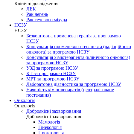
Клінічні дослідження
ЛЕК
Рак легень
Рак сечевого міхура
НСЗУ
НСЗУ
Безкоштовна променева терапія за програмою
НСЗУ
Консультація променевого терапевта (радіаційного
онколога) за програмою НСЗУ
Консультація хіміотерапевта (клінічного онколога)
за програмою НСЗУ
УЗД за програмою НСЗУ
КТ за програмою НСЗУ
МРТ за програмою НСЗУ
Лабораторна діагностика за програмою НСЗУ
Наявність хіміопрепаратів (централізоване
постачання)
Онкологія
Онкологія
Доброякісні захворювання
Доброякісні захворювання
Мамологія
Гінекологія
Проктологія