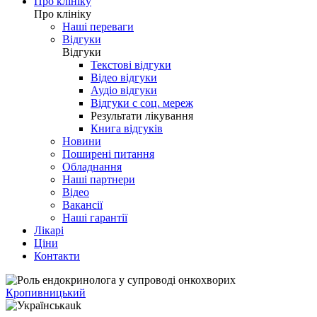
Про клініку
Про клініку
Наші переваги
Відгуки
Відгуки
Текстові відгуки
Відео відгуки
Аудіо відгуки
Відгуки с соц. мереж
Результати лікування
Книга відгуків
Новини
Поширені питання
Обладнання
Наші партнери
Відео
Вакансії
Наші гарантії
Лікарі
Ціни
Контакти
Кропивницький
uk