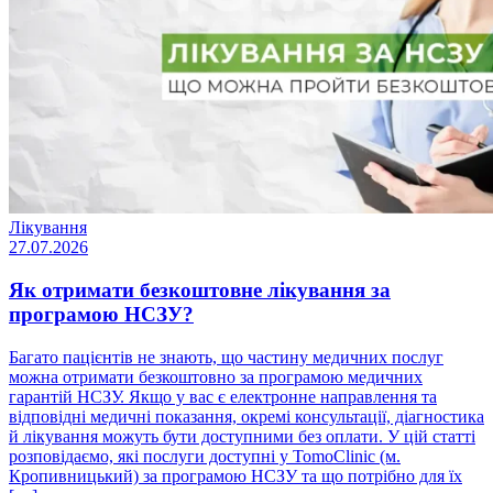
Лікування
27.07.2026
Як отримати безкоштовне лікування за
програмою НСЗУ?
Багато пацієнтів не знають, що частину медичних послуг
можна отримати безкоштовно за програмою медичних
гарантій НСЗУ. Якщо у вас є електронне направлення та
відповідні медичні показання, окремі консультації, діагностика
й лікування можуть бути доступними без оплати. У цій статті
розповідаємо, які послуги доступні у TomoClinic (м.
Кропивницький) за програмою НСЗУ та що потрібно для їх