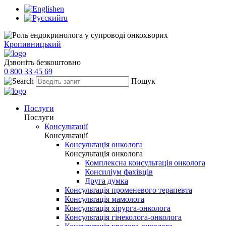
en
ru
Кропивницький
Дзвоніть безкоштовно
0 800 33 45 69
Пошук
Послуги
Послуги
Консультації
Консультації
Консультація онколога
Консультація онколога
Комплексна консультація онколога
Консиліум фахівців
Друга думка
Консультація променевого терапевта
Консультація мамолога
Консультація хірурга-онколога
Консультація гінеколога-онколога