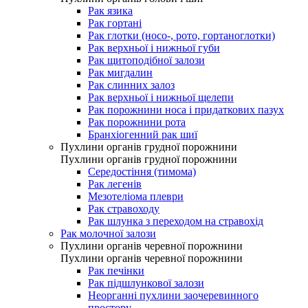
Рак язика
Рак гортані
Рак глотки (носо-, рото, гортаноглотки)
Рак верхньої і нижньої губи
Рак щитоподібної залози
Рак мигдалин
Рак слинних залоз
Рак верхньої і нижньої щелепи
Рак порожнини носа і придаткових пазух
Рак порожнини рота
Бранхіогенний рак шиї
Пухлини органів грудної порожнини
Пухлини органів грудної порожнини
Середостіння (тимома)
Рак легенів
Мезотеліома плеври
Рак стравоходу
Рак шлунка з переходом на стравохід
Рак молочної залози
Пухлини органів черевної порожнини
Пухлини органів черевної порожнини
Рак печінки
Рак підшлункової залози
Неорганні пухлини заочеревинного
простору