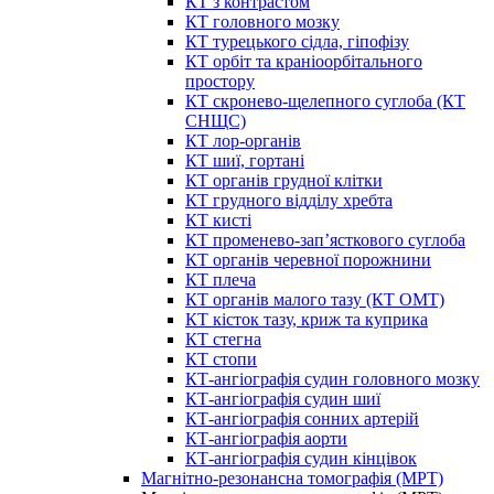
КТ з контрастом
КТ головного мозку
КТ турецького сідла, гіпофізу
КТ орбіт та краніоорбітального
простору
КТ скронево-щелепного суглоба (КТ
СНЩС)
КТ лор-органів
КТ шиї, гортані
КТ органів грудної клітки
КТ грудного відділу хребта
КТ кисті
КТ променево-зап’ясткового суглоба
КТ органів черевної порожнини
КТ плеча
КТ органів малого тазу (КТ ОМТ)
КТ кісток тазу, криж та куприка
КТ стегна
КТ стопи
КТ-ангіографія судин головного мозку
КТ-ангіографія судин шиї
КТ-ангіографія сонних артерій
КТ-ангіографія аорти
КТ-ангіографія судин кінцівок
Магнітно-резонансна томографія (МРТ)