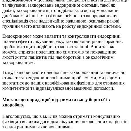
та лікуванні захворювань ендокринної системи, такої як
діабет, захворювання щитоподібної залози, гормональний
дисбаланс та інші. У разі онкологічного захворювання ця
спеціалізація стає надзвичайно важливою, оскільки ракові
пухлини часто впливають на роботу ендокринної системи.
Ендокринолог може виявити та контролювати ендокринні
побічні ефекти лікування раку, такі як зміни рівня гормонів,
проблеми з щитоподібною залозою та інші. Вони також
можуть сприяти полегшенню симптомів та покращенню
якості життя пацієнтів під час боротьби з онкологічним
захворюванням.
Тому, якщо ви маєте онкологічне захворювання та одночасно
стикаєтеся з ендокринологічними проблемами, ми радимо
звертатися до наших кваліфікованих фахівців для отримання
компетентної та індивідуалізованої медичної допомоги.
Ми завжди поряд, щоб підтримати вас у боротьбі з
хворобою.
Наголошуємо, що в м. Київ можна отримати консультацію
фахівця з великим досвідом лікування онкологічних пацієнтів
з ендокринними захворюваннями.