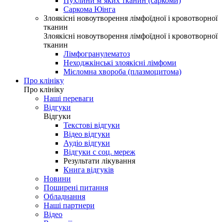
Пухлини м’яких тканин (саркоми)
Саркома Юінга
Злоякісні новоутворення лімфоїдної і кровотворної
тканин
Злоякісні новоутворення лімфоїдної і кровотворної
тканин
Лімфогранулематоз
Неходжкінські злоякісні лімфоми
Мієломна хвороба (плазмоцитома)
Про клініку
Про клініку
Наші переваги
Відгуки
Відгуки
Текстові відгуки
Відео відгуки
Аудіо відгуки
Відгуки с соц. мереж
Результати лікування
Книга відгуків
Новини
Поширені питання
Обладнання
Наші партнери
Відео