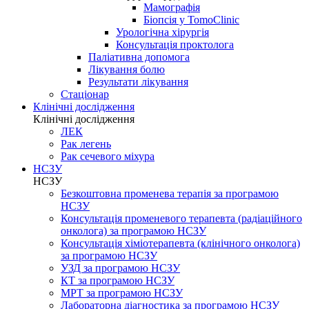
Мамографія
Біопсія у TomoClinic
Урологічна хірургія
Консультація проктолога
Паліативна допомога
Лікування болю
Результати лікування
Стаціонар
Клінічні дослідження
Клінічні дослідження
ЛЕК
Рак легень
Рак сечевого міхура
НСЗУ
НСЗУ
Безкоштовна променева терапія за програмою
НСЗУ
Консультація променевого терапевта (радіаційного
онколога) за програмою НСЗУ
Консультація хіміотерапевта (клінічного онколога)
за програмою НСЗУ
УЗД за програмою НСЗУ
КТ за програмою НСЗУ
МРТ за програмою НСЗУ
Лабораторна діагностика за програмою НСЗУ