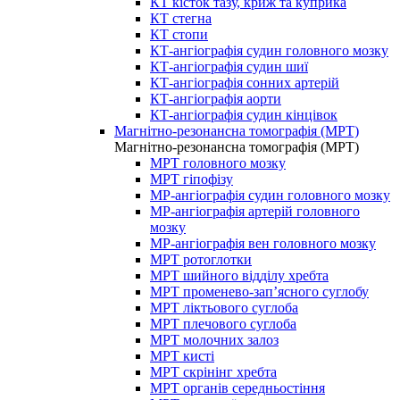
КТ кісток тазу, криж та куприка
КТ стегна
КТ стопи
КТ-ангіографія судин головного мозку
КТ-ангіографія судин шиї
КТ-ангіографія сонних артерій
КТ-ангіографія аорти
КТ-ангіографія судин кінцівок
Магнітно-резонансна томографія (МРТ)
Магнітно-резонансна томографія (МРТ)
МРТ головного мозку
МРТ гіпофізу
МР-ангіографія судин головного мозку
МР-ангіографія артерій головного
мозку
МР-ангіографія вен головного мозку
МРТ ротоглотки
МРТ шийного відділу хребта
МРТ променево-зап’ясного суглобу
МРТ ліктьового суглоба
МРТ плечового суглоба
МРТ молочних залоз
МРТ кисті
МРТ скрінінг хребта
МРТ органів середньостіння