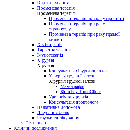
Види лікування
Променева терапія
Променева терапія
Променева терапія при раку простати
Променева терапія при раку
стравоходу
Променева терапія при раку прямої
кишки
Хіміотерапія
Таргетна терапія
Імунотерапія
Хірургія
Хірургія
Консультація хірурга-онколога
Хірургія грудної залози
Хірургія грудної залози
Мамографія
Біопсія у TomoClinic
Урологічна хірургія
Консультація проктолога
Паліативна допомога
Лікування болю
Результати лікування
Стаціонар
Клінічні дослідження