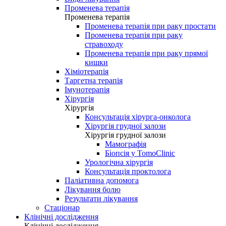
Променева терапія
Променева терапія
Променева терапія при раку простати
Променева терапія при раку
стравоходу
Променева терапія при раку прямої
кишки
Хіміотерапія
Таргетна терапія
Імунотерапія
Хірургія
Хірургія
Консультація хірурга-онколога
Хірургія грудної залози
Хірургія грудної залози
Мамографія
Біопсія у TomoClinic
Урологічна хірургія
Консультація проктолога
Паліативна допомога
Лікування болю
Результати лікування
Стаціонар
Клінічні дослідження
Клінічні дослідження