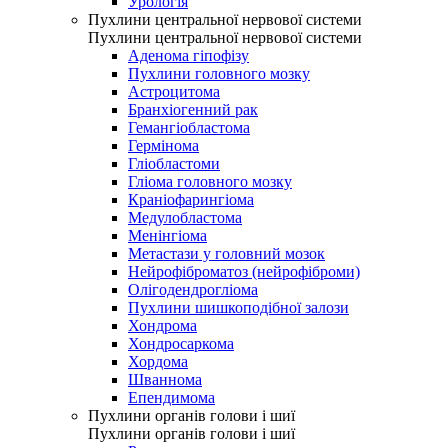
Урологія
Пухлини центральної нервової системи
Пухлини центральної нервової системи
Аденома гіпофізу
Пухлини головного мозку
Астроцитома
Бранхіогенний рак
Гемангіобластома
Гермінома
Гліобластоми
Гліома головного мозку
Краніофарингіома
Медулобластома
Менінгіома
Метастази у головний мозок
Нейрофіброматоз (нейрофіброми)
Олігодендрогліома
Пухлини шишкоподібної залози
Хондрома
Хондросаркома
Хордома
Шваннома
Епендимома
Пухлини органів голови і шиї
Пухлини органів голови і шиї