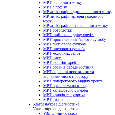
МРТ головного мозку
МРТ гіпофізу
МР-ангіографія судин головного мозку
МР-ангіографія артерій головного
мозку
МР-ангіографія вен головного мозку
МРТ ротоглотки
МРТ шийного відділу хребта
МРТ променево-зап’ясного суглобу
МРТ ліктьового суглоба
МРТ плечового суглоба
МРТ молочних залоз
МРТ кисті
МРТ скрінінг хребта
МРТ органів середньостіння
МРТ черевної порожнини та
заочеревинного простору
МРТ поперекового відділу хребта
МРТ органів малого тазу
МРТ кульшового суглоба
МРТ крижів та куприка
МРТ стопи
Ультразвукова діагностика
Ультразвукова діагностика
УЗД слинних залоз