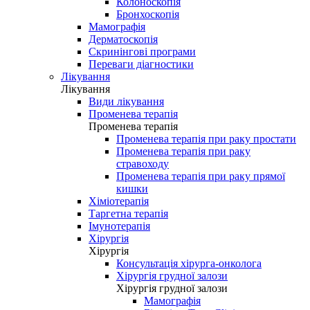
Колоноскопія
Бронхоскопія
Мамографія
Дерматоскопія
Скринінгові програми
Переваги діагностики
Лікування
Лікування
Види лікування
Променева терапія
Променева терапія
Променева терапія при раку простати
Променева терапія при раку
стравоходу
Променева терапія при раку прямої
кишки
Хіміотерапія
Таргетна терапія
Імунотерапія
Хірургія
Хірургія
Консультація хірурга-онколога
Хірургія грудної залози
Хірургія грудної залози
Мамографія