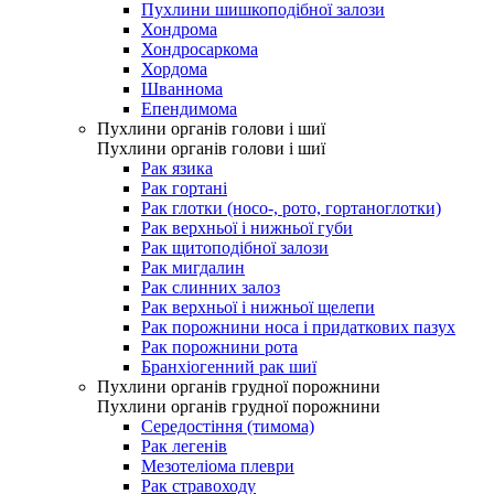
Пухлини шишкоподібної залози
Хондрома
Хондросаркома
Хордома
Шваннома
Епендимома
Пухлини органів голови і шиї
Пухлини органів голови і шиї
Рак язика
Рак гортані
Рак глотки (носо-, рото, гортаноглотки)
Рак верхньої і нижньої губи
Рак щитоподібної залози
Рак мигдалин
Рак слинних залоз
Рак верхньої і нижньої щелепи
Рак порожнини носа і придаткових пазух
Рак порожнини рота
Бранхіогенний рак шиї
Пухлини органів грудної порожнини
Пухлини органів грудної порожнини
Середостіння (тимома)
Рак легенів
Мезотеліома плеври
Рак стравоходу