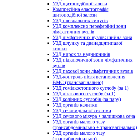
УЗД щитоподібної залози
Компресійна еластографія
щитоподібної залози
УЗД плевральних синусів
УЗД комплексно переферійні зони
лімфатичних вузлів
УЗД лімфатичних вузлів: шийна зона
УЗД шлунку та дванадцятипалої
кишки
УЗД нирок та наднирників
УЗД підключичної зони лімфатичних
вузлів
УЗД пахової зони лімфатичних вузлів
УЗД-контроль після встановлення
ВМС (трансвагінально)
УЗД гомілкостопного суглобу (за 1)
УЗД ліктьового суглобу (за 1)
УЗД колінних суглобів (за пару)
УЗД органів калитки
УЗД сечовидільної системи
УЗД сечового міхура + залишкова сеча
УЗД органів малого тазу
(трансабдомінально + трансвагінально)
УЗД органів малого тазу
(трансабдомінально)