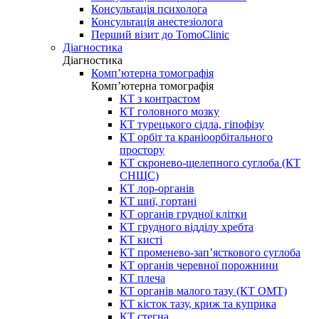
Консультація психолога
Консультація анестезіолога
Перший візит до TomoClinic
Діагностика
Діагностика
Комп’ютерна томографія
Комп’ютерна томографія
КТ з контрастом
КТ головного мозку
КТ турецького сідла, гіпофізу
КТ орбіт та краніоорбітального
простору
КТ скронево-щелепного суглоба (КТ
СНЩС)
КТ лор-органів
КТ шиї, гортані
КТ органів грудної клітки
КТ грудного відділу хребта
КТ кисті
КТ променево-зап’ясткового суглоба
КТ органів черевної порожнини
КТ плеча
КТ органів малого тазу (КТ ОМТ)
КТ кісток тазу, криж та куприка
КТ стегна