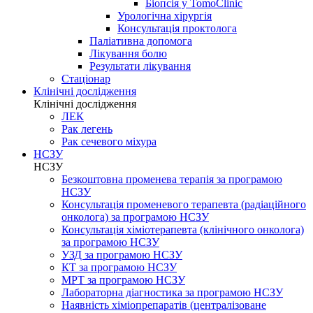
Біопсія у TomoClinic
Урологічна хірургія
Консультація проктолога
Паліативна допомога
Лікування болю
Результати лікування
Стаціонар
Клінічні дослідження
Клінічні дослідження
ЛЕК
Рак легень
Рак сечевого міхура
НСЗУ
НСЗУ
Безкоштовна променева терапія за програмою
НСЗУ
Консультація променевого терапевта (радіаційного
онколога) за програмою НСЗУ
Консультація хіміотерапевта (клінічного онколога)
за програмою НСЗУ
УЗД за програмою НСЗУ
КТ за програмою НСЗУ
МРТ за програмою НСЗУ
Лабораторна діагностика за програмою НСЗУ
Наявність хіміопрепаратів (централізоване