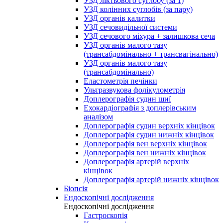
УЗД ліктьового суглобу (за 1)
УЗД колінних суглобів (за пару)
УЗД органів калитки
УЗД сечовидільної системи
УЗД сечового міхура + залишкова сеча
УЗД органів малого тазу
(трансабдомінально + трансвагінально)
УЗД органів малого тазу
(трансабдомінально)
Еластометрія печінки
Ультразвукова фолікулометрія
Доплерографія судин шиї
Ехокардіографія з доплерівським
аналізом
Доплерографія судин верхніх кінцівок
Доплерографія судин нижніх кінцівок
Доплерографія вен верхніх кінцівок
Доплерографія вен нижніх кінцівок
Доплерографія артерій верхніх
кінцівок
Доплерографія артерій нижніх кінцівок
Біопсія
Ендоскопічні дослідження
Ендоскопічні дослідження
Гастроскопія