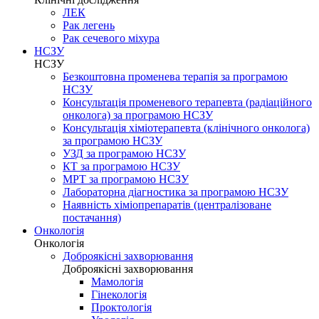
ЛЕК
Рак легень
Рак сечевого міхура
НСЗУ
НСЗУ
Безкоштовна променева терапія за програмою
НСЗУ
Консультація променевого терапевта (радіаційного
онколога) за програмою НСЗУ
Консультація хіміотерапевта (клінічного онколога)
за програмою НСЗУ
УЗД за програмою НСЗУ
КТ за програмою НСЗУ
МРТ за програмою НСЗУ
Лабораторна діагностика за програмою НСЗУ
Наявність хіміопрепаратів (централізоване
постачання)
Онкологія
Онкологія
Доброякісні захворювання
Доброякісні захворювання
Мамологія
Гінекологія
Проктологія