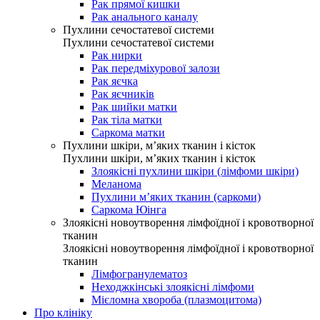
Рак прямої кишки
Рак анального каналу
Пухлини сечостатевої системи
Пухлини сечостатевої системи
Рак нирки
Рак передміхурової залози
Рак яєчка
Рак яєчників
Рак шийки матки
Рак тіла матки
Саркома матки
Пухлини шкіри, м’яких тканин і кісток
Пухлини шкіри, м’яких тканин і кісток
Злоякісні пухлини шкіри (лімфоми шкіри)
Меланома
Пухлини м’яких тканин (саркоми)
Саркома Юінга
Злоякісні новоутворення лімфоїдної і кровотворної
тканин
Злоякісні новоутворення лімфоїдної і кровотворної
тканин
Лімфогранулематоз
Неходжкінські злоякісні лімфоми
Мієломна хвороба (плазмоцитома)
Про клініку