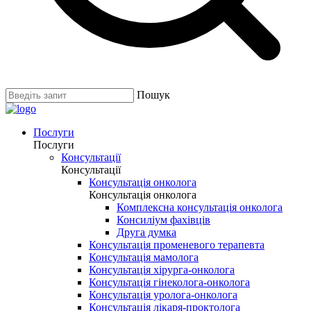
Пошук
Послуги
Послуги
Консультації
Консультації
Консультація онколога
Консультація онколога
Комплексна консультація онколога
Консиліум фахівців
Друга думка
Консультація променевого терапевта
Консультація мамолога
Консультація хірурга-онколога
Консультація гінеколога-онколога
Консультація уролога-онколога
Консультація лікаря-проктолога