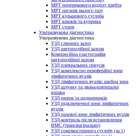
МРТ поперекового відділу хребта
МРТ органів малого тазу
МРТ кульшового суглоба
МРТ крижів та куприка
МРТ стопи
Ультразвукова діагностика
Ультразвукова діагностика
УЗД слинних залоз
УЗД щитоподібної залози
Компресійна еластографія
щитоподібної залози
УЗД плевральних синусів
УЗД комплексно переферійні зони
лімфатичних вузлів
УЗД лімфатичних вузлів: шийна зона
УЗД шлунку та дванадцятипалої
кишки
УЗД нирок та наднирників
УЗД підключичної зони лімфатичних
вузлів
УЗД пахової зони лімфатичних вузлів
УЗД-контроль після встановлення
ВМС (трансвагінально)
УЗД гомілкостопного суглобу (за 1)