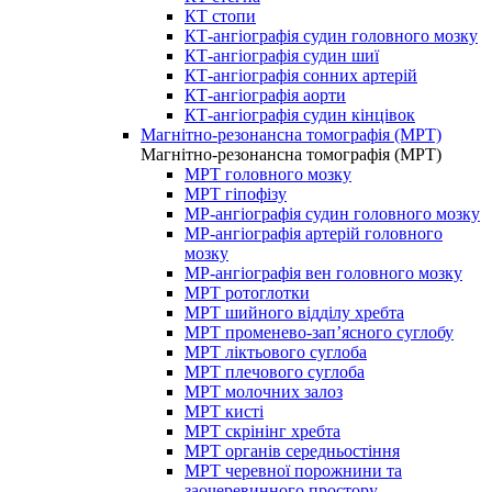
КТ стопи
КТ-ангіографія судин головного мозку
КТ-ангіографія судин шиї
КТ-ангіографія сонних артерій
КТ-ангіографія аорти
КТ-ангіографія судин кінцівок
Магнітно-резонансна томографія (МРТ)
Магнітно-резонансна томографія (МРТ)
МРТ головного мозку
МРТ гіпофізу
МР-ангіографія судин головного мозку
МР-ангіографія артерій головного
мозку
МР-ангіографія вен головного мозку
МРТ ротоглотки
МРТ шийного відділу хребта
МРТ променево-зап’ясного суглобу
МРТ ліктьового суглоба
МРТ плечового суглоба
МРТ молочних залоз
МРТ кисті
МРТ скрінінг хребта
МРТ органів середньостіння
МРТ черевної порожнини та
заочеревинного простору