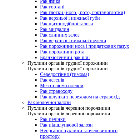
Рак язика
Рак гортані
Рак глотки (носо-, рото, гортаноглотки)
Рак верхньої і нижньої губи
Рак щитоподібної залози
Рак мигдалин
Рак слинних залоз
Рак верхньої і нижньої щелепи
Рак порожнини носа і придаткових пазух
Рак порожнини рота
Бранхіогенний рак шиї
Пухлини органів грудної порожнини
Пухлини органів грудної порожнини
Середостіння (тимома)
Рак легенів
Мезотеліома плеври
Рак стравоходу
Рак шлунка з переходом на стравохід
Рак молочної залози
Пухлини органів черевної порожнини
Пухлини органів черевної порожнини
Рак печінки
Рак підшлункової залози
Неорганні пухлини заочеревинного
простору