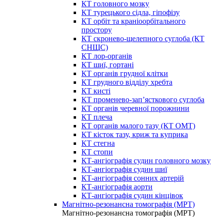
КТ головного мозку
КТ турецького сідла, гіпофізу
КТ орбіт та краніоорбітального
простору
КТ скронево-щелепного суглоба (КТ
СНЩС)
КТ лор-органів
КТ шиї, гортані
КТ органів грудної клітки
КТ грудного відділу хребта
КТ кисті
КТ променево-зап’ясткового суглоба
КТ органів черевної порожнини
КТ плеча
КТ органів малого тазу (КТ ОМТ)
КТ кісток тазу, криж та куприка
КТ стегна
КТ стопи
КТ-ангіографія судин головного мозку
КТ-ангіографія судин шиї
КТ-ангіографія сонних артерій
КТ-ангіографія аорти
КТ-ангіографія судин кінцівок
Магнітно-резонансна томографія (МРТ)
Магнітно-резонансна томографія (МРТ)