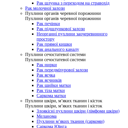
Рак шлунка з переходом на стравохід
Рак молочної залози
Пухлини органів черевної порожнини
Пухлини органів черевної порожнини
Рак печінки
Рак підшлункової залози
Неорганні пухлини заочеревинного
простору
Рак прямої кишки
Рак анального каналу
Пухлини сечостатевої системи
Пухлини сечостатевої системи
Рак нирки
Рак передміхурової залози
Рак яєчка
Рак яєчників
Рак шийки матки
Рак тіла матки
Саркома матки
Пухлини шкіри, м’яких тканин і кісток
Пухлини шкіри, м’яких тканин і кісток
Злоякісні пухлини шкіри (лімфоми шкіри)
Меланома
Пухлини м’яких тканин (саркоми)
Саркома Юінга