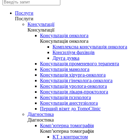
Послуги
Послуги
Консультації
Консультації
Консультація онколога
Консультація онколога
Комплексна консультація онколога
Консиліум фахівців
Друга думка
Консультація променевого терапевта
Консультація мамолога
Консультація хірурга-онколога
Консультація гінеколога-онколога
Консультація уролога-онколога
Консультація лікаря-проктолога
Консультація психолога
Консультація анестезіолога
Перший візит до TomoClinic
Діагностика
Діагностика
Комп’ютерна томографія
Комп’ютерна томографія
КТ з контрастом