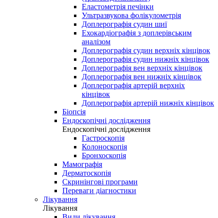
Еластометрія печінки
Ультразвукова фолікулометрія
Доплерографія судин шиї
Ехокардіографія з доплерівським
аналізом
Доплерографія судин верхніх кінцівок
Доплерографія судин нижніх кінцівок
Доплерографія вен верхніх кінцівок
Доплерографія вен нижніх кінцівок
Доплерографія артерій верхніх
кінцівок
Доплерографія артерій нижніх кінцівок
Біопсія
Ендоскопічні дослідження
Ендоскопічні дослідження
Гастроскопія
Колоноскопія
Бронхоскопія
Мамографія
Дерматоскопія
Скринінгові програми
Переваги діагностики
Лікування
Лікування
Види лікування