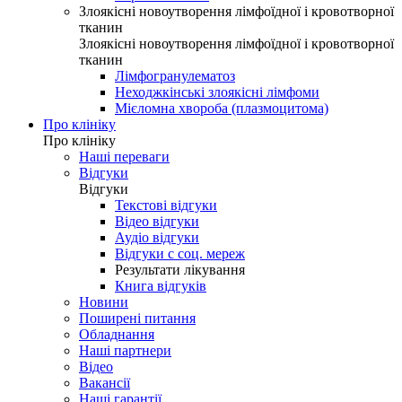
Злоякісні новоутворення лімфоїдної і кровотворної
тканин
Злоякісні новоутворення лімфоїдної і кровотворної
тканин
Лімфогранулематоз
Неходжкінські злоякісні лімфоми
Мієломна хвороба (плазмоцитома)
Про клініку
Про клініку
Наші переваги
Відгуки
Відгуки
Текстові відгуки
Відео відгуки
Аудіо відгуки
Відгуки с соц. мереж
Результати лікування
Книга відгуків
Новини
Поширені питання
Обладнання
Наші партнери
Відео
Вакансії
Наші гарантії