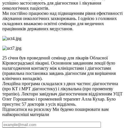
успішно застосовують для діагностики і лікування
онкологічних пацієнтів.
Ми постійно працюємо над підвищенням рівня ефективності
лікування онкологічних захворювань. І однією з головних
складових вважаємо освітні семінари для медичних
працівників державних медустанов.
25 січня був проведений семінар для лікарів Обласної
Кіровоградської лікарні. Основним завданням лекції було
налагодження контакту між клініцистами і діагностами
(правильна постановка завдань діагностам для вирішення
клінічних випадків).
Лекційна програма складалася з двох частин: діагностична
(про КТ і МРТ діагностику) і лікувальна (про променеву
терапію). Лектори завідувач діагностичним відділенням УЦТ
Олег Горошенко і променевий терапевт Алла Кухар. Було
присутнє 57 докторів з усіх відділень.
Підписатися на розсилку
Ми будемо поширювати вам
найкорисніші матеріали