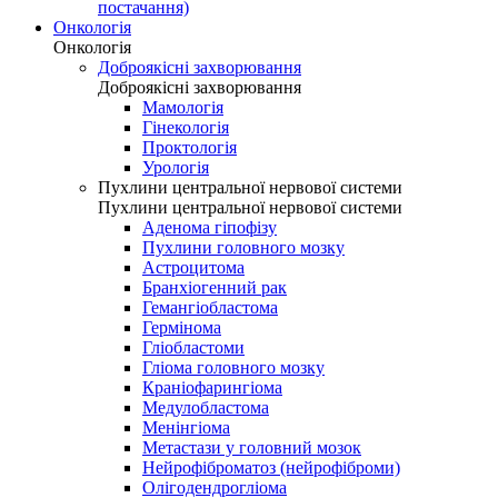
постачання)
Онкологія
Онкологія
Доброякісні захворювання
Доброякісні захворювання
Мамологія
Гінекологія
Проктологія
Урологія
Пухлини центральної нервової системи
Пухлини центральної нервової системи
Аденома гіпофізу
Пухлини головного мозку
Астроцитома
Бранхіогенний рак
Гемангіобластома
Гермінома
Гліобластоми
Гліома головного мозку
Краніофарингіома
Медулобластома
Менінгіома
Метастази у головний мозок
Нейрофіброматоз (нейрофіброми)
Олігодендрогліома