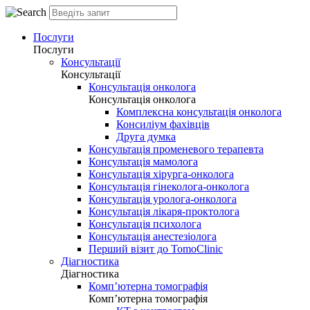
Послуги
Послуги
Консультації
Консультації
Консультація онколога
Консультація онколога
Комплексна консультація онколога
Консиліум фахівців
Друга думка
Консультація променевого терапевта
Консультація мамолога
Консультація хірурга-онколога
Консультація гінеколога-онколога
Консультація уролога-онколога
Консультація лікаря-проктолога
Консультація психолога
Консультація анестезіолога
Перший візит до TomoClinic
Діагностика
Діагностика
Комп’ютерна томографія
Комп’ютерна томографія