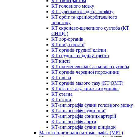
КТ з контрастом
КТ головного мозку
КТ турецького сідла, гіпофізу
КТ орбіт та краніоорбітального
простору
КТ скронево-щелепного суглоба (КТ
СНЩС)
КТ лор-органів
КТ шиї, гортані
КТ органів грудної клітки
КТ грудного відділу хребта
КТ кисті
КТ променево-зап’ясткового суглоба
КТ органів черевної порожнини
КТ плеча
КТ органів малого тазу (КТ ОМТ)
КТ кісток тазу, криж та куприка
КТ стегна
КТ стопи
КТ-ангіографія судин головного мозку
КТ-ангіографія судин шиї
КТ-ангіографія сонних артерій
КТ-ангіографія аорти
КТ-ангіографія судин кінцівок
Магнітно-резонансна томографія (МРТ)