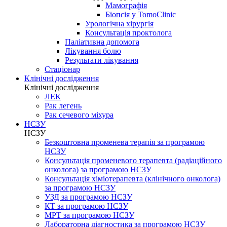
Мамографія
Біопсія у TomoClinic
Урологічна хірургія
Консультація проктолога
Паліативна допомога
Лікування болю
Результати лікування
Стаціонар
Клінічні дослідження
Клінічні дослідження
ЛЕК
Рак легень
Рак сечевого міхура
НСЗУ
НСЗУ
Безкоштовна променева терапія за програмою
НСЗУ
Консультація променевого терапевта (радіаційного
онколога) за програмою НСЗУ
Консультація хіміотерапевта (клінічного онколога)
за програмою НСЗУ
УЗД за програмою НСЗУ
КТ за програмою НСЗУ
МРТ за програмою НСЗУ
Лабораторна діагностика за програмою НСЗУ