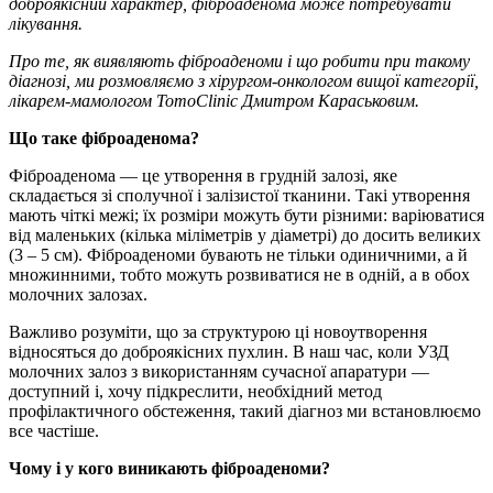
доброякісний характер, фіброаденома може потребувати
лікування.
Про те, як виявляють фіброаденоми і що робити при такому
діагнозі, ми розмовляємо з хірургом-онкологом вищої категорії,
лікарем-мамологом TomoClinic Дмитром Караськовим.
Що таке фіброаденома?
Фіброаденома — це утворення в грудній залозі, яке
складається зі сполучної і залізистої тканини. Такі утворення
мають чіткі межі; їх розміри можуть бути різними: варіюватися
від маленьких (кілька міліметрів у діаметрі) до досить великих
(3 – 5 см). Фіброаденоми бувають не тільки одиничними, а й
множинними, тобто можуть розвиватися не в одній, а в обох
молочних залозах.
Важливо розуміти, що за структурою ці новоутворення
відносяться до доброякісних пухлин. В наш час, коли УЗД
молочних залоз з використанням сучасної апаратури —
доступний і, хочу підкреслити, необхідний метод
профілактичного обстеження, такий діагноз ми встановлюємо
все частіше.
Чому і у кого виникають фіброаденоми?