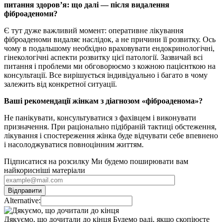
питання здоров’я: що далі — після видалення
фіброаденоми?
Є тут дуже важливий момент: оперативне лікування
фіброаденоми видаляє наслідок, а не причини її розвитку. Ось
чому в подальшому необхідно враховувати ендокринологічні,
гінекологічні аспекти розвитку цієї патології. Зазвичай всі
питання і проблеми ми обговорюємо з кожною пацієнткою на
консультації. Все вирішується індивідуально і багато в чому
залежить від конкретної ситуації.
Ваші рекомендації жінкам з діагнозом «фіброаденома»?
Не панікувати, консультуватися з фахівцем і виконувати
призначення. При раціонально підібраній тактиці обстеження,
лікування і спостереження жінка буде відчувати себе впевнено
і насолоджуватися повноцінним життям.
Підписатися на розсилку
Ми будемо поширювати вам
найкорисніші матеріали
Alternative:
Дякуємо, що дочитали до кінця
Будемо раді, якщо скопіюєте