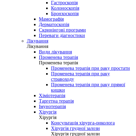
Гастроскопія
Колоноскопія
Бронхоскопія
Мамографія
Дерматоскопія
Скринінгові програми
Переваги діагностики
Лікування
Лікування
Види лікування
Променева терапія
Променева терапія
Променева терапія при раку простати
Променева терапія при раку
стравоходу
Променева терапія при раку прямої
кишки
Хіміотерапія
Таргетна терапія
Імунотерапія
Хірургія
Хірургія
Консультація хірурга-онколога
Хірургія грудної залози
Хірургія грудної залози