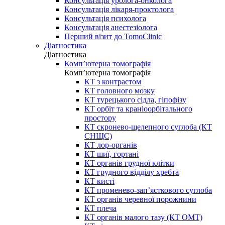
Консультація уролога-онколога
Консультація лікаря-проктолога
Консультація психолога
Консультація анестезіолога
Перший візит до TomoClinic
Діагностика
Діагностика
Комп’ютерна томографія
Комп’ютерна томографія
КТ з контрастом
КТ головного мозку
КТ турецького сідла, гіпофізу
КТ орбіт та краніоорбітального
простору
КТ скронево-щелепного суглоба (КТ
СНЩС)
КТ лор-органів
КТ шиї, гортані
КТ органів грудної клітки
КТ грудного відділу хребта
КТ кисті
КТ променево-зап’ясткового суглоба
КТ органів черевної порожнини
КТ плеча
КТ органів малого тазу (КТ ОМТ)