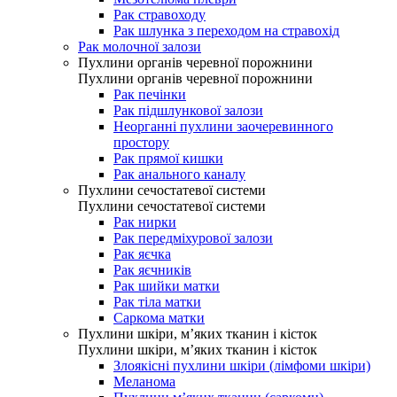
Рак стравоходу
Рак шлунка з переходом на стравохід
Рак молочної залози
Пухлини органів черевної порожнини
Пухлини органів черевної порожнини
Рак печінки
Рак підшлункової залози
Неорганні пухлини заочеревинного
простору
Рак прямої кишки
Рак анального каналу
Пухлини сечостатевої системи
Пухлини сечостатевої системи
Рак нирки
Рак передміхурової залози
Рак яєчка
Рак яєчників
Рак шийки матки
Рак тіла матки
Саркома матки
Пухлини шкіри, м’яких тканин і кісток
Пухлини шкіри, м’яких тканин і кісток
Злоякісні пухлини шкіри (лімфоми шкіри)
Меланома