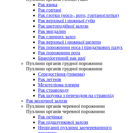
Рак язика
Рак гортані
Рак глотки (носо-, рото, гортаноглотки)
Рак верхньої і нижньої губи
Рак щитоподібної залози
Рак мигдалин
Рак слинних залоз
Рак верхньої і нижньої щелепи
Рак порожнини носа і придаткових пазух
Рак порожнини рота
Бранхіогенний рак шиї
Пухлини органів грудної порожнини
Пухлини органів грудної порожнини
Середостіння (тимома)
Рак легенів
Мезотеліома плеври
Рак стравоходу
Рак шлунка з переходом на стравохід
Рак молочної залози
Пухлини органів черевної порожнини
Пухлини органів черевної порожнини
Рак печінки
Рак підшлункової залози
Неорганні пухлини заочеревинного
простору