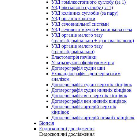
УЗД гомілкостопного суглобу (за 1)
УЗД ліктьового суглобу (за 1)
УЗД колінних суглобів (за пару)
УЗД органів калитки
УЗД сечовидільної системи
УЗД сечового міхура + залишкова сеча
УЗД органів малого тазу
(трансабдомінально + трансвагінально)
УЗД органів малого тазу
(трансабдомінально)
Еластометрія печінки
Ультразвукова фолікулометрія
Доплерографія судин шиї
Ехокардіографія з доплерівським
аналізом
Доплерографія судин верхніх кінцівок
Доплерографія судин нижніх кінцівок
Доплерографія вен верхніх кінцівок
Доплерографія вен нижніх кінцівок
Доплерографія артерій верхніх
кінцівок
Доплерографія артерій нижніх кінцівок
Біопсія
Ендоскопічні дослідження
Ендоскопічні дослідження