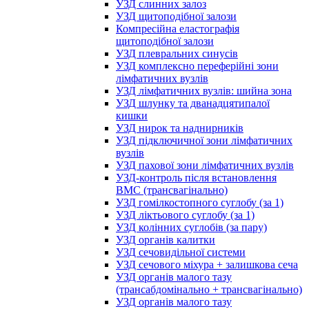
УЗД слинних залоз
УЗД щитоподібної залози
Компресійна еластографія
щитоподібної залози
УЗД плевральних синусів
УЗД комплексно переферійні зони
лімфатичних вузлів
УЗД лімфатичних вузлів: шийна зона
УЗД шлунку та дванадцятипалої
кишки
УЗД нирок та наднирників
УЗД підключичної зони лімфатичних
вузлів
УЗД пахової зони лімфатичних вузлів
УЗД-контроль після встановлення
ВМС (трансвагінально)
УЗД гомілкостопного суглобу (за 1)
УЗД ліктьового суглобу (за 1)
УЗД колінних суглобів (за пару)
УЗД органів калитки
УЗД сечовидільної системи
УЗД сечового міхура + залишкова сеча
УЗД органів малого тазу
(трансабдомінально + трансвагінально)
УЗД органів малого тазу