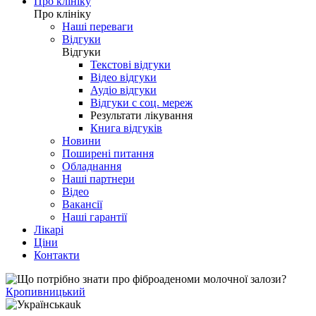
Про клініку
Про клініку
Наші переваги
Відгуки
Відгуки
Текстові відгуки
Відео відгуки
Аудіо відгуки
Відгуки с соц. мереж
Результати лікування
Книга відгуків
Новини
Поширені питання
Обладнання
Наші партнери
Відео
Вакансії
Наші гарантії
Лікарі
Ціни
Контакти
Кропивницький
uk