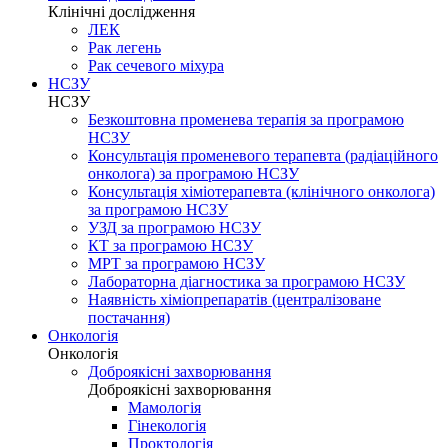
Клінічні дослідження
ЛЕК
Рак легень
Рак сечевого міхура
НСЗУ
НСЗУ
Безкоштовна променева терапія за програмою
НСЗУ
Консультація променевого терапевта (радіаційного
онколога) за програмою НСЗУ
Консультація хіміотерапевта (клінічного онколога)
за програмою НСЗУ
УЗД за програмою НСЗУ
КТ за програмою НСЗУ
МРТ за програмою НСЗУ
Лабораторна діагностика за програмою НСЗУ
Наявність хіміопрепаратів (централізоване
постачання)
Онкологія
Онкологія
Доброякісні захворювання
Доброякісні захворювання
Мамологія
Гінекологія
Проктологія