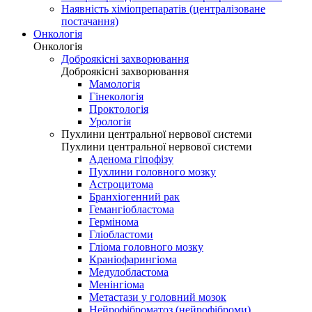
Наявність хіміопрепаратів (централізоване
постачання)
Онкологія
Онкологія
Доброякісні захворювання
Доброякісні захворювання
Мамологія
Гінекологія
Проктологія
Урологія
Пухлини центральної нервової системи
Пухлини центральної нервової системи
Аденома гіпофізу
Пухлини головного мозку
Астроцитома
Бранхіогенний рак
Гемангіобластома
Гермінома
Гліобластоми
Гліома головного мозку
Краніофарингіома
Медулобластома
Менінгіома
Метастази у головний мозок
Нейрофіброматоз (нейрофіброми)