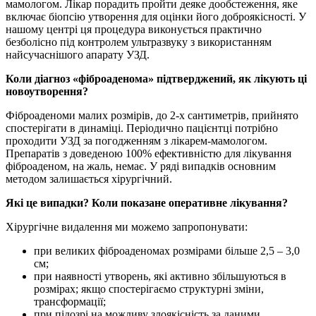
мамологом. Лікар порадить пройти деяке дообстеження, яке
включає біопсію утворення для оцінки його доброякісності. У
нашому центрі ця процедура виконується практично
безболісно під контролем ультразвуку з використанням
найсучаснішого апарату УЗД.
Коли діагноз «фіброаденома» підтверджений, як лікують ці
новоутворення?
Фіброаденоми малих розмірів, до 2-х сантиметрів, прийнято
спостерігати в динаміці. Періодично пацієнтці потрібно
проходити УЗД за погодженням з лікарем-мамологом.
Препаратів з доведеною 100% ефективністю для лікування
фіброаденом, на жаль, немає. У ряді випадків основним
методом залишається хірургічний.
Які це випадки? Коли показане оперативне лікування?
Хірургічне видалення ми можемо запропонувати:
при великих фіброаденомах розмірами більше 2,5 – 3,0
см;
при наявності утворень, які активно збільшуються в
розмірах; якщо спостерігаємо структурні зміни,
трансформації;
при підозрі на можливу злоякісність за даними