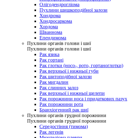
Олігодендрогліома
Пухлини шишкоподібної залози
Хондрома
Хондросаркома
Хордома
Шваннома
Епендимома
Пухлини органів голови і шиї
Пухлини органів голови і шиї
Рак язика
Рак гортані
Рак глотки (носо-, рото, гортаноглотки)
Рак верхньої і нижньої губи
Рак щитоподібної залози
Рак мигдалин
Рак слинних залоз
Рак верхньої і нижньої щелепи
Рак порожнини носа і придаткових пазух
Рак порожнини рота
Бранхіогенний рак шиї
Пухлини органів грудної порожнини
Пухлини органів грудної порожнини
Середостіння (тимома)
Рак легенів
Мезотеліома плеври