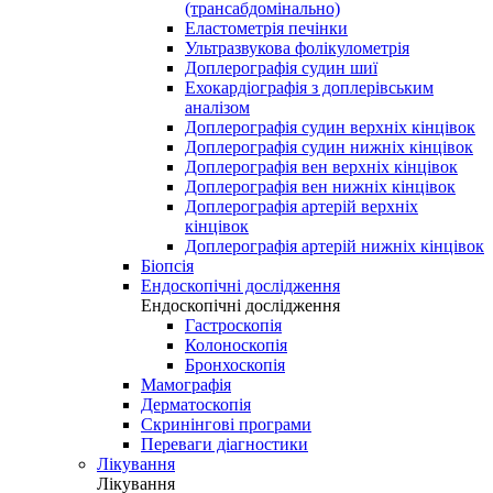
(трансабдомінально)
Еластометрія печінки
Ультразвукова фолікулометрія
Доплерографія судин шиї
Ехокардіографія з доплерівським
аналізом
Доплерографія судин верхніх кінцівок
Доплерографія судин нижніх кінцівок
Доплерографія вен верхніх кінцівок
Доплерографія вен нижніх кінцівок
Доплерографія артерій верхніх
кінцівок
Доплерографія артерій нижніх кінцівок
Біопсія
Ендоскопічні дослідження
Ендоскопічні дослідження
Гастроскопія
Колоноскопія
Бронхоскопія
Мамографія
Дерматоскопія
Скринінгові програми
Переваги діагностики
Лікування
Лікування