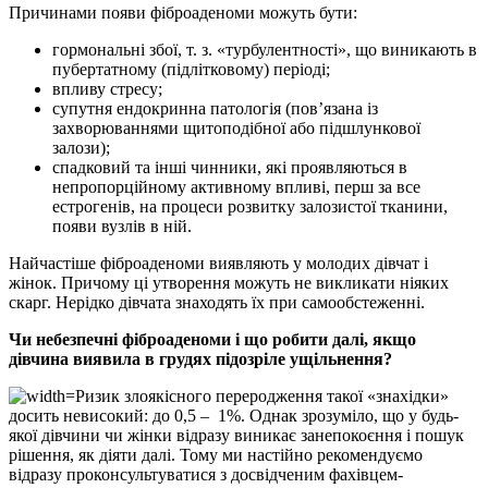
Причинами появи фіброаденоми можуть бути:
гормональні збої, т. з. «турбулентності», що виникають в
пубертатному (підлітковому) періоді;
впливу стресу;
супутня ендокринна патологія (пов’язана із
захворюваннями щитоподібної або підшлункової
залози);
спадковий та інші чинники, які проявляються в
непропорційному активному впливі, перш за все
естрогенів, на процеси розвитку залозистої тканини,
появи вузлів в ній.
Найчастіше фіброаденоми виявляють у молодих дівчат і
жінок. Причому ці утворення можуть не викликати ніяких
скарг. Нерідко дівчата знаходять їх при самообстеженні.
Чи небезпечні фіброаденоми і що робити далі, якщо
дівчина виявила в грудях підозріле ущільнення?
Ризик злоякісного переродження такої «знахідки»
досить невисокий: до 0,5 – 1%. Однак зрозуміло, що у будь-
якої дівчини чи жінки відразу виникає занепокоєння і пошук
рішення, як діяти далі. Тому ми настійно рекомендуємо
відразу проконсультуватися з досвідченим фахівцем-