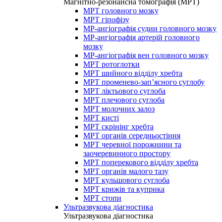
Магнітно-резонансна томографія (МРТ)
МРТ головного мозку
МРТ гіпофізу
МР-ангіографія судин головного мозку
МР-ангіографія артерій головного
мозку
МР-ангіографія вен головного мозку
МРТ ротоглотки
МРТ шийного відділу хребта
МРТ променево-зап’ясного суглобу
МРТ ліктьового суглоба
МРТ плечового суглоба
МРТ молочних залоз
МРТ кисті
МРТ скрінінг хребта
МРТ органів середньостіння
МРТ черевної порожнини та
заочеревинного простору
МРТ поперекового відділу хребта
МРТ органів малого тазу
МРТ кульшового суглоба
МРТ крижів та куприка
МРТ стопи
Ультразвукова діагностика
Ультразвукова діагностика