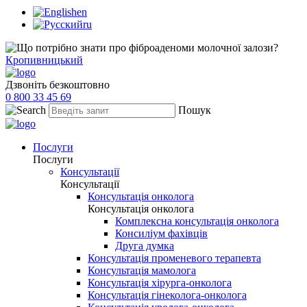
en
ru
Кропивницький
Дзвоніть безкоштовно
0 800 33 45 69
Пошук
Послуги
Послуги
Консультації
Консультації
Консультація онколога
Консультація онколога
Комплексна консультація онколога
Консиліум фахівців
Друга думка
Консультація променевого терапевта
Консультація мамолога
Консультація хірурга-онколога
Консультація гінеколога-онколога