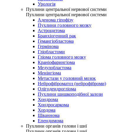
Урологія
Пухлини центральної нервової системи
Пухлини центральної нервової системи
Аденома гіпофізу
Пухлини головного мозку
Астроцитома
Бранхіогенний рак
Гемангіобластома
Гермінома
Гліобластоми
Гліома головного мозку
Краніофарингіома
Медулобластома
Менінгіома
Метастази у головний мозок
Нейрофіброматоз (нейрофіброми)
Олігодендрогліома
Пухлини шишкоподібної залози
Хондрома
Хондросаркома
Хордома
Шваннома
Епендимома
Пухлини органів голови і шиї
Пухлини органів голови і шиї