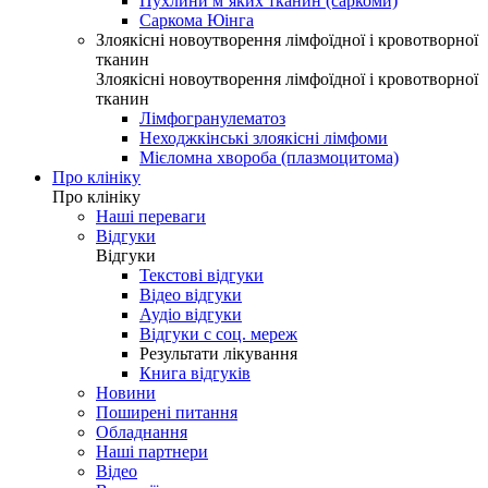
Пухлини м’яких тканин (саркоми)
Саркома Юінга
Злоякісні новоутворення лімфоїдної і кровотворної
тканин
Злоякісні новоутворення лімфоїдної і кровотворної
тканин
Лімфогранулематоз
Неходжкінські злоякісні лімфоми
Мієломна хвороба (плазмоцитома)
Про клініку
Про клініку
Наші переваги
Відгуки
Відгуки
Текстові відгуки
Відео відгуки
Аудіо відгуки
Відгуки с соц. мереж
Результати лікування
Книга відгуків
Новини
Поширені питання
Обладнання
Наші партнери
Відео