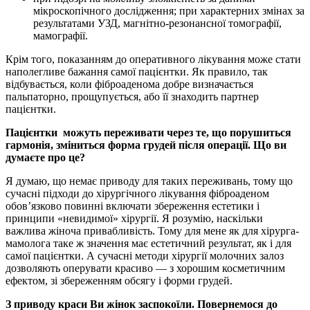
мікроскопічного дослідження; при характерних змінах за
результатами УЗД, магнітно-резонансної томографії,
мамографії.
Крім того, показанням до оперативного лікування може стати
наполегливе бажання самої пацієнтки. Як правило, так
відбувається, коли фіброаденома добре визначається
пальпаторно, прощупується, або її знаходить партнер
пацієнтки.
Пацієнтки можуть переживати через те, що порушиться
гармонія, зміниться форма грудей після операції. Що ви
думаєте про це?
Я думаю, що немає приводу для таких переживань, тому що
сучасні підходи до хірургічного лікування фіброаденом
обов’язково повинні включати збереження естетики і
принципи «невидимої» хірургії. Я розумію, наскільки
важлива жіноча привабливість. Тому для мене як для хірурга-
мамолога таке ж значення має естетичний результат, як і для
самої пацієнтки. А сучасні методи хірургії молочних залоз
дозволяють оперувати красиво — з хорошим косметичним
ефектом, зі збереженням обсягу і форми грудей.
З приводу краси Ви жінок заспокоїли. Повернемося до