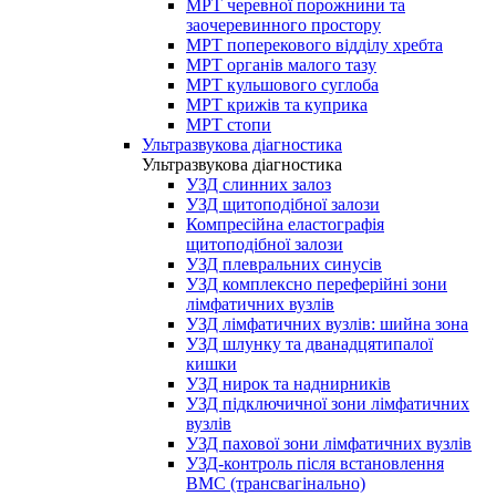
МРТ черевної порожнини та
заочеревинного простору
МРТ поперекового відділу хребта
МРТ органів малого тазу
МРТ кульшового суглоба
МРТ крижів та куприка
МРТ стопи
Ультразвукова діагностика
Ультразвукова діагностика
УЗД слинних залоз
УЗД щитоподібної залози
Компресійна еластографія
щитоподібної залози
УЗД плевральних синусів
УЗД комплексно переферійні зони
лімфатичних вузлів
УЗД лімфатичних вузлів: шийна зона
УЗД шлунку та дванадцятипалої
кишки
УЗД нирок та наднирників
УЗД підключичної зони лімфатичних
вузлів
УЗД пахової зони лімфатичних вузлів
УЗД-контроль після встановлення
ВМС (трансвагінально)