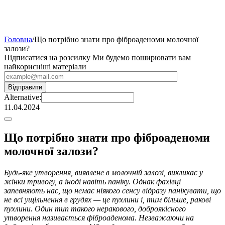
Головна
/
Що потрібно знати про фіброаденоми молочної
залози?
Підписатися на розсилку
Ми будемо поширювати вам
найкорисніші матеріали
Alternative:
11.04.2024
Що потрібно знати про фіброаденоми
молочної залози?
Будь-яке утворення, виявлене в молочній залозі, викликає у
жінки тривогу, а іноді навіть паніку. Однак фахівці
запевняють нас, що немає ніякого сенсу відразу панікувати, що
не всі ущільнення в грудях — це пухлини і, тим більше, ракові
пухлини. Один тип такого неракового, доброякісного
утворення називається фіброаденома. Незважаючи на