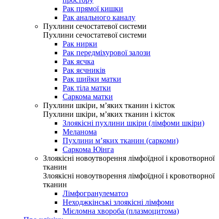
Рак прямої кишки
Рак анального каналу
Пухлини сечостатевої системи
Пухлини сечостатевої системи
Рак нирки
Рак передміхурової залози
Рак яєчка
Рак яєчників
Рак шийки матки
Рак тіла матки
Саркома матки
Пухлини шкіри, м’яких тканин і кісток
Пухлини шкіри, м’яких тканин і кісток
Злоякісні пухлини шкіри (лімфоми шкіри)
Меланома
Пухлини м’яких тканин (саркоми)
Саркома Юінга
Злоякісні новоутворення лімфоїдної і кровотворної
тканин
Злоякісні новоутворення лімфоїдної і кровотворної
тканин
Лімфогранулематоз
Неходжкінські злоякісні лімфоми
Мієломна хвороба (плазмоцитома)