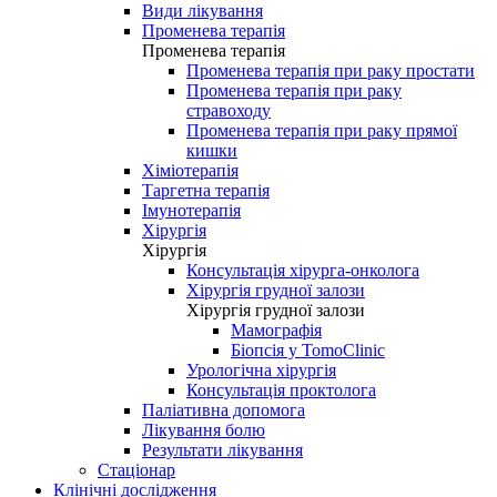
Види лікування
Променева терапія
Променева терапія
Променева терапія при раку простати
Променева терапія при раку
стравоходу
Променева терапія при раку прямої
кишки
Хіміотерапія
Таргетна терапія
Імунотерапія
Хірургія
Хірургія
Консультація хірурга-онколога
Хірургія грудної залози
Хірургія грудної залози
Мамографія
Біопсія у TomoClinic
Урологічна хірургія
Консультація проктолога
Паліативна допомога
Лікування болю
Результати лікування
Стаціонар
Клінічні дослідження