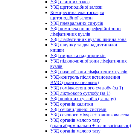
УЗД слинних залоз
УЗД щитоподібної залози
Компресійна еластографія
щитоподібної залози
УЗД плевральних синусів
УЗД комплексно переферійні зони
лімфатичних вузлів
УЗД лімфатичних вузлів: шийна зона
УЗД шлунку та дванадцятипалої
кишки
УЗД нирок та наднирників
УЗД підключичної зони лімфатичних
вузлів
УЗД пахової зони лімфатичних вузлів
УЗД-контроль після встановлення
ВМС (трансвагінально)
УЗД гомілкостопного суглобу (за 1)
УЗД ліктьового суглобу (за 1)
УЗД колінних суглобів (за пару)
УЗД органів калитки
УЗД сечовидільної системи
УЗД сечового міхура + залишкова сеча
УЗД органів малого тазу
(трансабдомінально + трансвагінально)
УЗД органів малого тазу