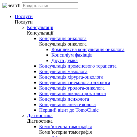
Послуги
Послуги
Консультації
Консультації
Консультація онколога
Консультація онколога
Комплексна консультація онколога
Консиліум фахівців
Друга думка
Консультація променевого терапевта
Консультація мамолога
Консультація хірурга-онколога
Консультація гінеколога-онколога
Консультація уролога-онколога
Консультація лікаря-проктолога
Консультація психолога
Консультація анестезіолога
Перший візит до TomoClinic
Діагностика
Діагностика
Комп’ютерна томографія
Комп’ютерна томографія