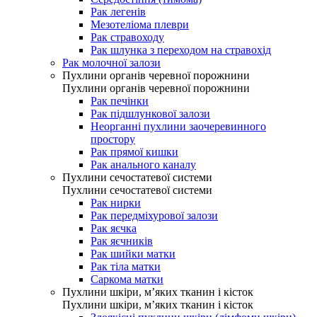
Рак легенів
Мезотеліома плеври
Рак стравоходу
Рак шлунка з переходом на стравохід
Рак молочної залози
Пухлини органів черевної порожнини
Пухлини органів черевної порожнини
Рак печінки
Рак підшлункової залози
Неорганні пухлини заочеревинного
простору
Рак прямої кишки
Рак анального каналу
Пухлини сечостатевої системи
Пухлини сечостатевої системи
Рак нирки
Рак передміхурової залози
Рак яєчка
Рак яєчників
Рак шийки матки
Рак тіла матки
Саркома матки
Пухлини шкіри, м’яких тканин і кісток
Пухлини шкіри, м’яких тканин і кісток