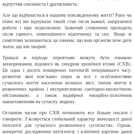
відчуттям сонливість і дратівливість.
Але що відбувається в нашому повсякденному житті? Рано чи
пізно всі ми відчували такий стан після важкої, напруженої
роботи і при недосипанні. Зазвичай стомлення проходить
після гарного, повноцінного відпочинку та сну. Якщо ж
симптоми залишаються, це означає, що ваш організм хоче дати
знати, що він хворий.
Тривалі ж періоди перевтоми можуть бути ознакою
захворювання, відомого як синдром хронічної втоми (СХВ).
Це одна з досить поширених патологій теперішнього часу,
розвиток якої пов’язано перш за все з особливостями
сучасного життя населення великих міст, типом життя в
розвинених країнах і несприятливою санітарно-екологічною
обстановкою, а також надмірної емоційно-психічним
навантаженням на сучасну людину.
Останнім часом про СХВ починають все більше писати і
говорити. З’ясовується глобальний характер значущості даної
патології для сучасного розвиненого суспільства. Однак,
конкретні дослідження патогенезу і клінічної картини даної