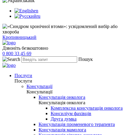
uk
en
ru
Кропивницький
Дзвоніть безкоштовно
0 800 33 45 69
Пошук
Послуги
Послуги
Консультації
Консультації
Консультація онколога
Консультація онколога
Комплексна консультація онколога
Консиліум фахівців
Друга думка
Консультація променевого терапевта
Консультація мамолога