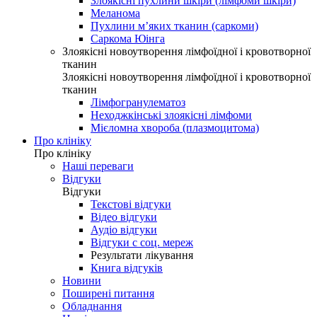
Злоякісні пухлини шкіри (лімфоми шкіри)
Меланома
Пухлини м’яких тканин (саркоми)
Саркома Юінга
Злоякісні новоутворення лімфоїдної і кровотворної
тканин
Злоякісні новоутворення лімфоїдної і кровотворної
тканин
Лімфогранулематоз
Неходжкінські злоякісні лімфоми
Мієломна хвороба (плазмоцитома)
Про клініку
Про клініку
Наші переваги
Відгуки
Відгуки
Текстові відгуки
Відео відгуки
Аудіо відгуки
Відгуки с соц. мереж
Результати лікування
Книга відгуків
Новини
Поширені питання
Обладнання