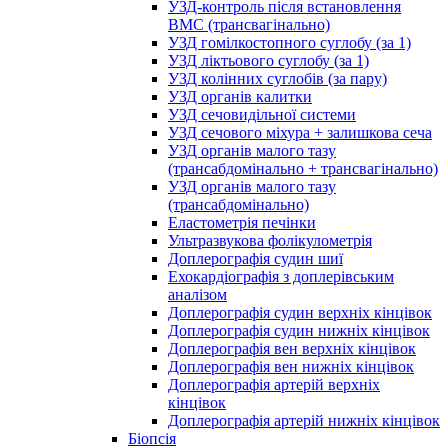
УЗД-контроль після встановлення
ВМС (трансвагінально)
УЗД гомілкостопного суглобу (за 1)
УЗД ліктьового суглобу (за 1)
УЗД колінних суглобів (за пару)
УЗД органів калитки
УЗД сечовидільної системи
УЗД сечового міхура + залишкова сеча
УЗД органів малого тазу
(трансабдомінально + трансвагінально)
УЗД органів малого тазу
(трансабдомінально)
Еластометрія печінки
Ультразвукова фолікулометрія
Доплерографія судин шиї
Ехокардіографія з доплерівським
аналізом
Доплерографія судин верхніх кінцівок
Доплерографія судин нижніх кінцівок
Доплерографія вен верхніх кінцівок
Доплерографія вен нижніх кінцівок
Доплерографія артерій верхніх
кінцівок
Доплерографія артерій нижніх кінцівок
Біопсія