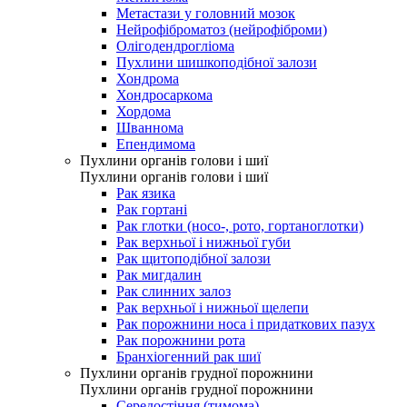
Метастази у головний мозок
Нейрофіброматоз (нейрофіброми)
Олігодендрогліома
Пухлини шишкоподібної залози
Хондрома
Хондросаркома
Хордома
Шваннома
Епендимома
Пухлини органів голови і шиї
Пухлини органів голови і шиї
Рак язика
Рак гортані
Рак глотки (носо-, рото, гортаноглотки)
Рак верхньої і нижньої губи
Рак щитоподібної залози
Рак мигдалин
Рак слинних залоз
Рак верхньої і нижньої щелепи
Рак порожнини носа і придаткових пазух
Рак порожнини рота
Бранхіогенний рак шиї
Пухлини органів грудної порожнини
Пухлини органів грудної порожнини
Середостіння (тимома)