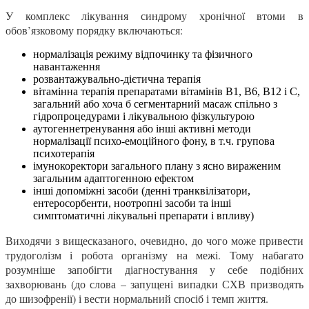
У комплекс лікування синдрому хронічної втоми в
обов’язковому порядку включаються:
нормалізація режиму відпочинку та фізичного
навантаження
розвантажувально-дієтична терапія
вітамінна терапія препаратами вітамінів В1, В6, В12 і С,
загальний або хоча б сегментарний масаж спільно з
гідропроцедурами і лікувальною фізкультурою
аутогеннетренування або інші активні методи
нормалізації психо-емоційного фону, в т.ч. групова
психотерапія
імунокоректори загального плану з ясно вираженим
загальним адаптогенною ефектом
інші допоміжні засоби (денні транквілізатори,
ентеросорбенти, ноотропні засоби та інші
симптоматичні лікувальні препарати і впливу)
Виходячи з вищесказаного, очевидно, до чого може привести
трудоголізм і робота організму на межі. Тому набагато
розумніше запобігти діагностування у себе подібних
захворювань (до слова – запущені випадки СХВ призводять
до шизофренії) і вести нормальний спосіб і темп життя.