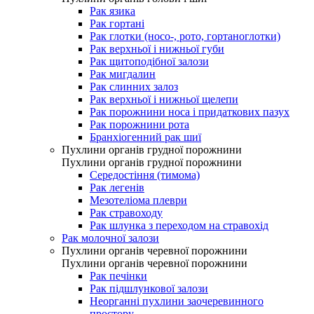
Рак язика
Рак гортані
Рак глотки (носо-, рото, гортаноглотки)
Рак верхньої і нижньої губи
Рак щитоподібної залози
Рак мигдалин
Рак слинних залоз
Рак верхньої і нижньої щелепи
Рак порожнини носа і придаткових пазух
Рак порожнини рота
Бранхіогенний рак шиї
Пухлини органів грудної порожнини
Пухлини органів грудної порожнини
Середостіння (тимома)
Рак легенів
Мезотеліома плеври
Рак стравоходу
Рак шлунка з переходом на стравохід
Рак молочної залози
Пухлини органів черевної порожнини
Пухлини органів черевної порожнини
Рак печінки
Рак підшлункової залози
Неорганні пухлини заочеревинного
простору