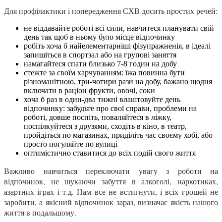
Для профілактики і попередження СХВ досить простих речей:
не віддавайте роботі всі сили, навчитеся планувати свій
день так щоб в ньому було місце відпочинку
робіть хоча б найелементарніші фізупражненія, в ідеалі
запишіться в спортзал або на групові заняття
намагайтеся спати близько 7-8 годин на добу
стежте за своїм харчуванням: їжа повинна бути
різноманітною, три-чотири рази на добу, бажано щодня
включати в раціон фрукти, овочі, соки
хоча б раз в один-два тижні влаштовуйте день
відпочинку: забудьте про свої справи, проблеми на
роботі, довше поспіть, поваляйтеся в ліжку,
поспілкуйтеся з друзями, сходіть в кіно, в театр,
пройдіться по магазинах, приділіть час своєму хобі, або
просто погуляйте по вулиці
оптимістично ставитися до всіх подій свого життя
Важливо навчиться переключати увагу з роботи на
відпочинок, не шукаючи забуття в алкоголі, наркотиках,
азартних іграх і т.д. Нам все не встигнути, і всіх грошей не
заробити, а якісний відпочинок зараз, визначає якість нашого
життя в подальшому.