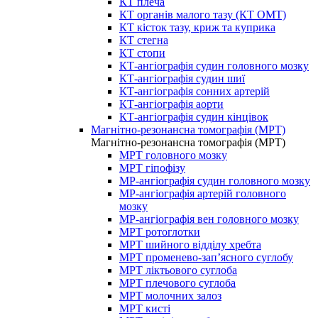
КТ плеча
КТ органів малого тазу (КТ ОМТ)
КТ кісток тазу, криж та куприка
КТ стегна
КТ стопи
КТ-ангіографія судин головного мозку
КТ-ангіографія судин шиї
КТ-ангіографія сонних артерій
КТ-ангіографія аорти
КТ-ангіографія судин кінцівок
Магнітно-резонансна томографія (МРТ)
Магнітно-резонансна томографія (МРТ)
МРТ головного мозку
МРТ гіпофізу
МР-ангіографія судин головного мозку
МР-ангіографія артерій головного
мозку
МР-ангіографія вен головного мозку
МРТ ротоглотки
МРТ шийного відділу хребта
МРТ променево-зап’ясного суглобу
МРТ ліктьового суглоба
МРТ плечового суглоба
МРТ молочних залоз
МРТ кисті