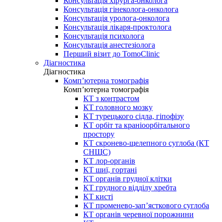
Консультація хірурга-онколога
Консультація гінеколога-онколога
Консультація уролога-онколога
Консультація лікаря-проктолога
Консультація психолога
Консультація анестезіолога
Перший візит до TomoClinic
Діагностика
Діагностика
Комп’ютерна томографія
Комп’ютерна томографія
КТ з контрастом
КТ головного мозку
КТ турецького сідла, гіпофізу
КТ орбіт та краніоорбітального
простору
КТ скронево-щелепного суглоба (КТ
СНЩС)
КТ лор-органів
КТ шиї, гортані
КТ органів грудної клітки
КТ грудного відділу хребта
КТ кисті
КТ променево-зап’ясткового суглоба
КТ органів черевної порожнини