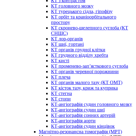
КТ з контрастом
КТ головного мозку
КТ турецького сідла, гіпофізу
КТ орбіт та краніоорбітального
простору
КТ скронево-щелепного суглоба (КТ
СНЩС)
КТ лор-органів
КТ шиї, гортані
КТ органів грудної клітки
КТ грудного відділу хребта
КТ кисті
КТ променево-зап’ясткового суглоба
КТ органів черевної порожнини
КТ плеча
КТ органів малого тазу (КТ ОМТ)
КТ кісток тазу, криж та куприка
КТ стегна
КТ стопи
КТ-ангіографія судин головного мозку
КТ-ангіографія судин шиї
КТ-ангіографія сонних артерій
КТ-ангіографія аорти
КТ-ангіографія судин кінцівок
Магнітно-резонансна томографія (МРТ)