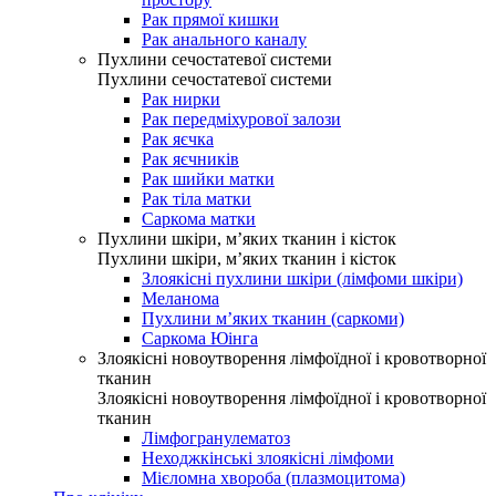
Рак прямої кишки
Рак анального каналу
Пухлини сечостатевої системи
Пухлини сечостатевої системи
Рак нирки
Рак передміхурової залози
Рак яєчка
Рак яєчників
Рак шийки матки
Рак тіла матки
Саркома матки
Пухлини шкіри, м’яких тканин і кісток
Пухлини шкіри, м’яких тканин і кісток
Злоякісні пухлини шкіри (лімфоми шкіри)
Меланома
Пухлини м’яких тканин (саркоми)
Саркома Юінга
Злоякісні новоутворення лімфоїдної і кровотворної
тканин
Злоякісні новоутворення лімфоїдної і кровотворної
тканин
Лімфогранулематоз
Неходжкінські злоякісні лімфоми
Мієломна хвороба (плазмоцитома)