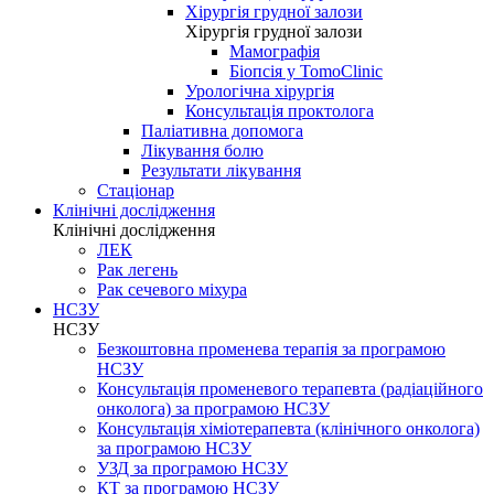
Хірургія грудної залози
Хірургія грудної залози
Мамографія
Біопсія у TomoClinic
Урологічна хірургія
Консультація проктолога
Паліативна допомога
Лікування болю
Результати лікування
Стаціонар
Клінічні дослідження
Клінічні дослідження
ЛЕК
Рак легень
Рак сечевого міхура
НСЗУ
НСЗУ
Безкоштовна променева терапія за програмою
НСЗУ
Консультація променевого терапевта (радіаційного
онколога) за програмою НСЗУ
Консультація хіміотерапевта (клінічного онколога)
за програмою НСЗУ
УЗД за програмою НСЗУ
КТ за програмою НСЗУ