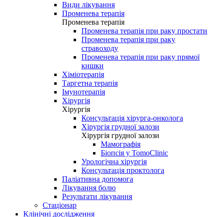
Види лікування
Променева терапія
Променева терапія
Променева терапія при раку простати
Променева терапія при раку
стравоходу
Променева терапія при раку прямої
кишки
Хіміотерапія
Таргетна терапія
Імунотерапія
Хірургія
Хірургія
Консультація хірурга-онколога
Хірургія грудної залози
Хірургія грудної залози
Мамографія
Біопсія у TomoClinic
Урологічна хірургія
Консультація проктолога
Паліативна допомога
Лікування болю
Результати лікування
Стаціонар
Клінічні дослідження