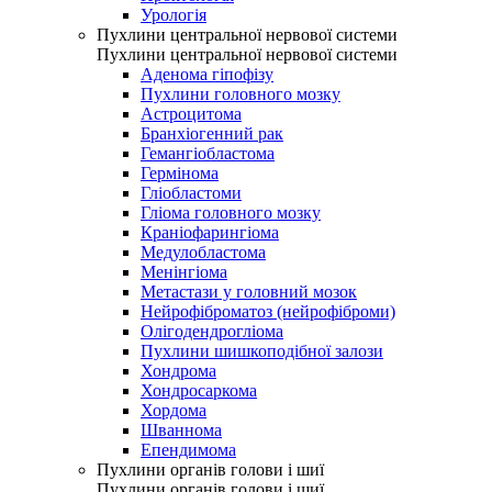
Урологія
Пухлини центральної нервової системи
Пухлини центральної нервової системи
Аденома гіпофізу
Пухлини головного мозку
Астроцитома
Бранхіогенний рак
Гемангіобластома
Гермінома
Гліобластоми
Гліома головного мозку
Краніофарингіома
Медулобластома
Менінгіома
Метастази у головний мозок
Нейрофіброматоз (нейрофіброми)
Олігодендрогліома
Пухлини шишкоподібної залози
Хондрома
Хондросаркома
Хордома
Шваннома
Епендимома
Пухлини органів голови і шиї
Пухлини органів голови і шиї