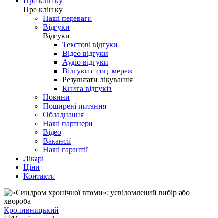
Про клініку
Про клініку
Наші переваги
Відгуки
Відгуки
Текстові відгуки
Відео відгуки
Аудіо відгуки
Відгуки с соц. мереж
Результати лікування
Книга відгуків
Новини
Поширені питання
Обладнання
Наші партнери
Відео
Вакансії
Наші гарантії
Лікарі
Ціни
Контакти
Кропивницький