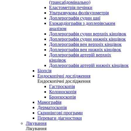
(трансабдомінально)
Еластометрія печінки
Ультразвукова фолікулометрія
Доплерографія судин шиї
Ехокардіографія з доплерівським
аналізом
Доплерографія судин верхніх кінцівок
Доплерографія судин нижніх кінцівок
Доплерографія вен верхніх кінцівок
Доплерографія вен нижніх кінцівок
Доплерографія артерій верхніх
кінцівок
Доплерографія артерій нижніх кінцівок
Біопсія
Ендоскопічні дослідження
Ендоскопічні дослідження
Гастроскопія
Колоноскопія
Бронхоскопія
Мамографія
Дерматоскопія
Скринінгові програми
Переваги діагностики
Лікування
Лікування