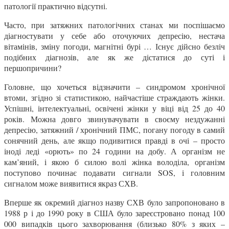
патології практично відсутні.
Часто, при затяжних патологічних станах ми поспішаємо
діагностувати у себе або оточуючих депресію, нестача
вітамінів, зміну погоди, магнітні бурі … Існує дійсно безліч
подібних діагнозів, але як же дістатися до суті і
першопричини?
Головне, що хочеться відзначити – синдромом хронічної
втоми, згідно зі статистикою, найчастіше страждають жінки.
Успішні, інтелектуальні, освічені жінки у віці від 25 до 40
років. Можна довго звинувачувати в своєму нездужанні
депресію, затяжний / хронічний ПМС, погану погоду в самий
сонячний день, але якщо подивитися правді в очі – просто
іноді леді «орють» по 24 години на добу. А організм не
кам’яний, і якою б силою волі жінка володіла, організм
поступово починає подавати сигнали SOS, і головним
сигналом може виявитися якраз СХВ.
Вперше як окремий діагноз назву СХВ було запропоновано в
1988 р і до 1990 року в США було зареєстровано понад 100
000 випадків цього захворювання (близько 80% з яких –