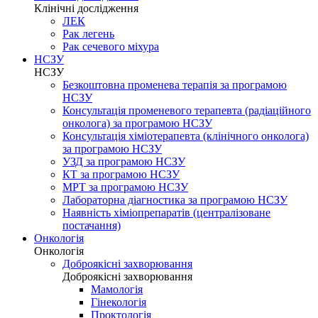
Клінічні дослідження
ЛЕК
Рак легень
Рак сечевого міхура
НСЗУ
НСЗУ
Безкоштовна променева терапія за програмою
НСЗУ
Консультація променевого терапевта (радіаційного
онколога) за програмою НСЗУ
Консультація хіміотерапевта (клінічного онколога)
за програмою НСЗУ
УЗД за програмою НСЗУ
КТ за програмою НСЗУ
МРТ за програмою НСЗУ
Лабораторна діагностика за програмою НСЗУ
Наявність хіміопрепаратів (централізоване
постачання)
Онкологія
Онкологія
Доброякісні захворювання
Доброякісні захворювання
Мамологія
Гінекологія
Проктологія