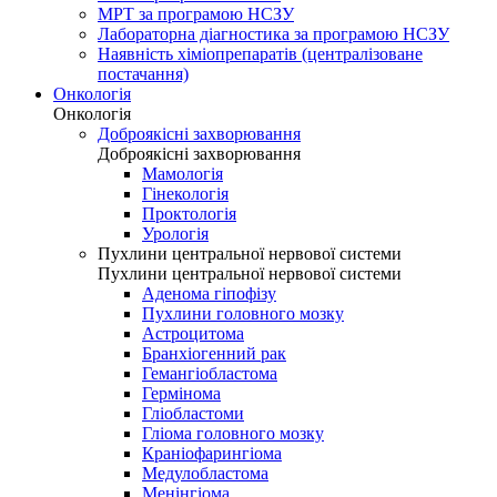
МРТ за програмою НСЗУ
Лабораторна діагностика за програмою НСЗУ
Наявність хіміопрепаратів (централізоване
постачання)
Онкологія
Онкологія
Доброякісні захворювання
Доброякісні захворювання
Мамологія
Гінекологія
Проктологія
Урологія
Пухлини центральної нервової системи
Пухлини центральної нервової системи
Аденома гіпофізу
Пухлини головного мозку
Астроцитома
Бранхіогенний рак
Гемангіобластома
Гермінома
Гліобластоми
Гліома головного мозку
Краніофарингіома
Медулобластома
Менінгіома