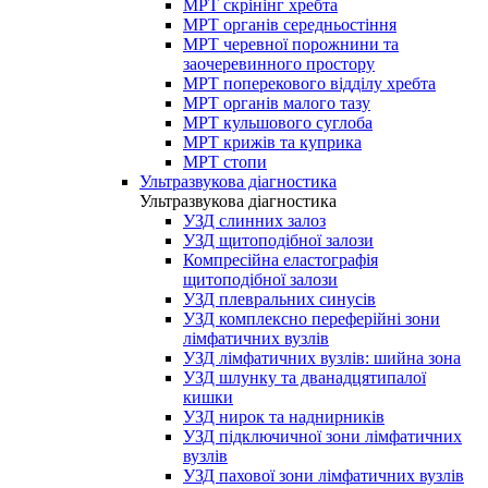
МРТ скрінінг хребта
МРТ органів середньостіння
МРТ черевної порожнини та
заочеревинного простору
МРТ поперекового відділу хребта
МРТ органів малого тазу
МРТ кульшового суглоба
МРТ крижів та куприка
МРТ стопи
Ультразвукова діагностика
Ультразвукова діагностика
УЗД слинних залоз
УЗД щитоподібної залози
Компресійна еластографія
щитоподібної залози
УЗД плевральних синусів
УЗД комплексно переферійні зони
лімфатичних вузлів
УЗД лімфатичних вузлів: шийна зона
УЗД шлунку та дванадцятипалої
кишки
УЗД нирок та наднирників
УЗД підключичної зони лімфатичних
вузлів
УЗД пахової зони лімфатичних вузлів