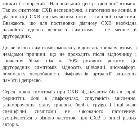
жінки) і створений «Національний центр хронічної втоми».
Так як симптоми СХВ неспецифічні, а патогенез не ясний, в
діагностиці СХВ визначальним поки є клінічні симптоми.
Вважають, що для постановки діагнозу СХВ необхідна
наявність одного великого симптому і не менше 6
другорядних.
До великого симптомокомплексу відносять тривалу втому з
невідомої причини, що не проходить після відпочинку і
зниження більш ніж на 50% рухового режиму. До
другорядних симптомів відносять м’язовий дискомфорт,
лихоманку, хворобливість лімфовузлів, артралгії, зниження
пам’яті і депресію.
Серед інших симптомів при СХВ відзначають: біль в горлі,
фарингіти, болі в лімфовузлах, сплутаність мислення,
запаморочення, стану тривоги, болі в грудях і інші мало
специфічні симптоми не з’ясованого патогенезу,
зустрічаються з різною частотою при СХВ в описі різних
авторів.