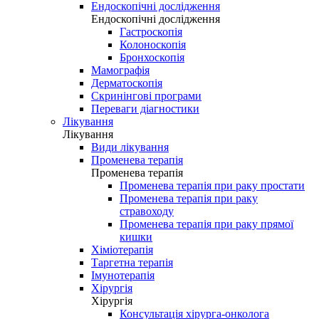
Ендоскопічні дослідження
Ендоскопічні дослідження
Гастроскопія
Колоноскопія
Бронхоскопія
Мамографія
Дерматоскопія
Скринінгові програми
Переваги діагностики
Лікування
Лікування
Види лікування
Променева терапія
Променева терапія
Променева терапія при раку простати
Променева терапія при раку
стравоходу
Променева терапія при раку прямої
кишки
Хіміотерапія
Таргетна терапія
Імунотерапія
Хірургія
Хірургія
Консультація хірурга-онколога