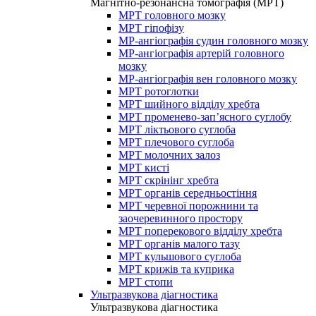
Магнітно-резонансна томографія (МРТ)
МРТ головного мозку
МРТ гіпофізу
МР-ангіографія судин головного мозку
МР-ангіографія артерій головного
мозку
МР-ангіографія вен головного мозку
МРТ ротоглотки
МРТ шийного відділу хребта
МРТ променево-зап’ясного суглобу
МРТ ліктьового суглоба
МРТ плечового суглоба
МРТ молочних залоз
МРТ кисті
МРТ скрінінг хребта
МРТ органів середньостіння
МРТ черевної порожнини та
заочеревинного простору
МРТ поперекового відділу хребта
МРТ органів малого тазу
МРТ кульшового суглоба
МРТ крижів та куприка
МРТ стопи
Ультразвукова діагностика
Ультразвукова діагностика