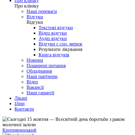
Про клініку
Про клініку
Наші переваги
Відгуки
Відгуки
Текстові відгуки
Відео відгуки
Аудіо відгуки
Відгуки с соц. мереж
Результати лікування
Книга відгуків
Новини
Поширені питання
Обладнання
Наші партнери
Відео
Вакансії
Наші гарантії
Лікарі
Ціни
Контакти
Кропивницький