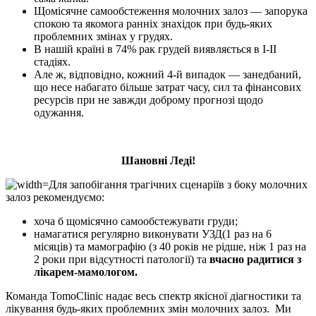
Щомісячне самообстеження молочних залоз — запорука
спокою та якомога ранніх знахідок при будь-яких
проблемних змінах у грудях.
В нашій країні в 74% рак грудей виявляється в I-II
стадіях.
Але ж, відповідно, кожний 4-й випадок — занедбаний,
що несе набагато більше затрат часу, сил та фінансових
ресурсів при не завжди доброму прогнозі щодо
одужання.
Шановні Леді!
Для запобігання трагічних сценаріїв з боку молочних
залоз рекомендуємо:
хоча б щомісячно самообстежувати груди;
намагатися регулярно виконувати УЗД(1 раз на 6
місяців) та мамографію (з 40 років не рідше, ніж 1 раз на
2 роки при відсутності патології) та
вчасно радитися з
лікарем-мамологом.
Команда TomoClinic надає весь спектр якісної діагностики та
лікування будь-яких проблемних змін молочних залоз. Ми