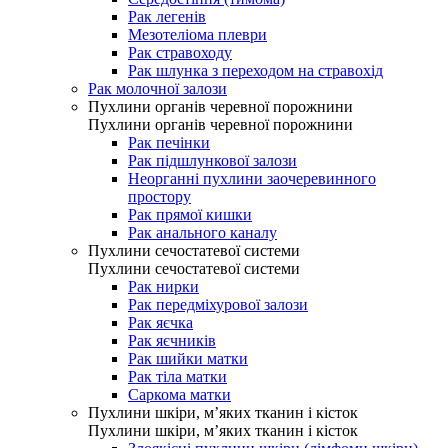
Рак легенів
Мезотеліома плеври
Рак стравоходу
Рак шлунка з переходом на стравохід
Рак молочної залози
Пухлини органів черевної порожнини
Пухлини органів черевної порожнини
Рак печінки
Рак підшлункової залози
Неорганні пухлини заочеревинного
простору
Рак прямої кишки
Рак анального каналу
Пухлини сечостатевої системи
Пухлини сечостатевої системи
Рак нирки
Рак передміхурової залози
Рак яєчка
Рак яєчників
Рак шийки матки
Рак тіла матки
Саркома матки
Пухлини шкіри, м’яких тканин і кісток
Пухлини шкіри, м’яких тканин і кісток