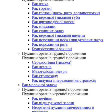
Рак язика
Рак гортані
Рак глотки (носо-, рото, гортаноглотки)
Рак верхньої і нижньої губи
Рак щитоподібної залози
Рак мигдалин
Рак слинних залоз
Рак верхньої і нижньої щелепи
Рак порожнини носа і придаткових пазух
Рак порожнини рота
Бранхіогенний рак шиї
Пухлини органів грудної порожнини
Пухлини органів грудної порожнини
Середостіння (тимома)
Рак легенів
Мезотеліома плеври
Рак стравоходу
Рак шлунка з переходом на стравохід
Рак молочної залози
Пухлини органів черевної порожнини
Пухлини органів черевної порожнини
Рак печінки
Рак підшлункової залози
Неорганні пухлини заочеревинного
простору