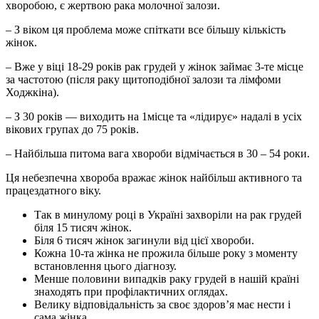
хворобою, є жертвою рака молочної залози.
– З віком ця проблема може спіткати все більшу кількість
жінок.
– Вже у віці 18-29 років рак грудей у жінок займає 3-те місце
за частотою (після раку щитоподібної залози та лімфоми
Ходжкіна).
– З 30 років — виходить на 1місце та «лідирує» надалі в усіх
вікових групах до 75 років.
– Найбільша питома вага хвороби відмічається в 30 – 54 роки.
Ця небезпечна хвороба вражає жінок найбільш активного та
працездатного віку.
Так в минулому році в Україні захворіли на рак грудей
біля 15 тисяч жінок.
Біля 6 тисяч жінок загинули від цієї хвороби.
Кожна 10-та жінка не прожила більше року з моменту
встановлення цього діагнозу.
Менше половини випадків раку грудей в нашій країні
знаходять при профілактичних оглядах.
Велику відповідальність за своє здоров’я має нести і
сама жінка.