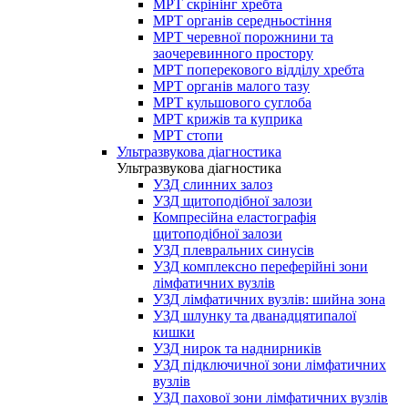
МРТ скрінінг хребта
МРТ органів середньостіння
МРТ черевної порожнини та
заочеревинного простору
МРТ поперекового відділу хребта
МРТ органів малого тазу
МРТ кульшового суглоба
МРТ крижів та куприка
МРТ стопи
Ультразвукова діагностика
Ультразвукова діагностика
УЗД слинних залоз
УЗД щитоподібної залози
Компресійна еластографія
щитоподібної залози
УЗД плевральних синусів
УЗД комплексно переферійні зони
лімфатичних вузлів
УЗД лімфатичних вузлів: шийна зона
УЗД шлунку та дванадцятипалої
кишки
УЗД нирок та наднирників
УЗД підключичної зони лімфатичних
вузлів
УЗД пахової зони лімфатичних вузлів