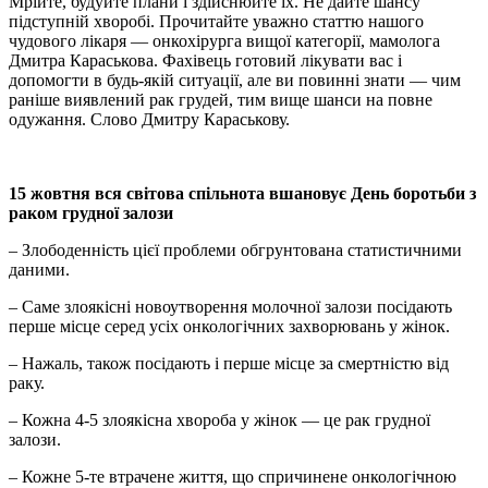
Мрійте, будуйте плани і здійснюйте їх. Не дайте шансу
підступній хворобі. Прочитайте уважно статтю нашого
чудового лікаря — онкохірурга вищої категорії, мамолога
Дмитра Караськова. Фахівець готовий лікувати вас і
допомогти в будь-якій ситуації, але ви повинні знати — чим
раніше виявлений рак грудей, тим вище шанси на повне
одужання. Слово Дмитру Караськову.
15 жовтня вс
я
св
і
това сп
і
льнота
вшановує День боротьби з
раком грудної залози
– Злободенність цієї проблеми обгрунтована статистичними
даними.
– Саме злоякісні новоутворення молочної залози посідають
перше місце серед усіх онкологічних захворювань у жінок.
– Нажаль, також посідають і перше місце за смертністю від
раку.
– Кожна 4-5 злоякісна хвороба у жінок — це рак грудної
залози.
– Кожне 5-те втрачене життя, що спричинене онкологічною