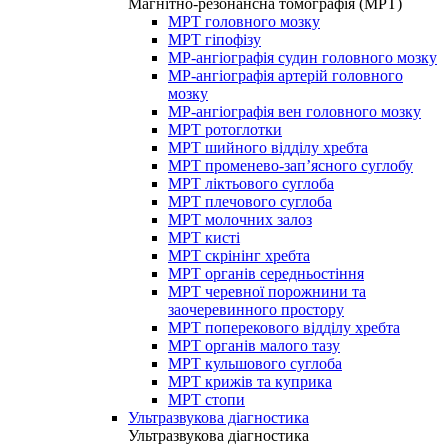
Магнітно-резонансна томографія (МРТ)
МРТ головного мозку
МРТ гіпофізу
МР-ангіографія судин головного мозку
МР-ангіографія артерій головного
мозку
МР-ангіографія вен головного мозку
МРТ ротоглотки
МРТ шийного відділу хребта
МРТ променево-зап’ясного суглобу
МРТ ліктьового суглоба
МРТ плечового суглоба
МРТ молочних залоз
МРТ кисті
МРТ скрінінг хребта
МРТ органів середньостіння
МРТ черевної порожнини та
заочеревинного простору
МРТ поперекового відділу хребта
МРТ органів малого тазу
МРТ кульшового суглоба
МРТ крижів та куприка
МРТ стопи
Ультразвукова діагностика
Ультразвукова діагностика