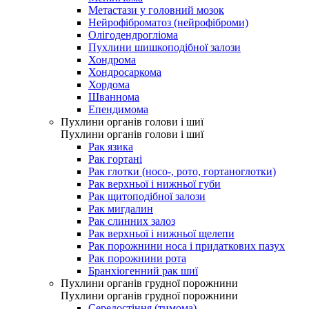
Метастази у головний мозок
Нейрофіброматоз (нейрофіброми)
Олігодендрогліома
Пухлини шишкоподібної залози
Хондрома
Хондросаркома
Хордома
Шваннома
Епендимома
Пухлини органів голови і шиї
Пухлини органів голови і шиї
Рак язика
Рак гортані
Рак глотки (носо-, рото, гортаноглотки)
Рак верхньої і нижньої губи
Рак щитоподібної залози
Рак мигдалин
Рак слинних залоз
Рак верхньої і нижньої щелепи
Рак порожнини носа і придаткових пазух
Рак порожнини рота
Бранхіогенний рак шиї
Пухлини органів грудної порожнини
Пухлини органів грудної порожнини
Середостіння (тимома)