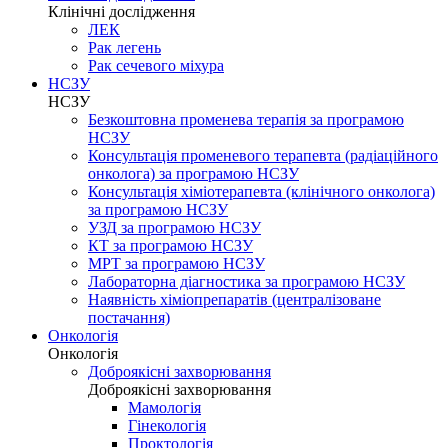
Клінічні дослідження
ЛЕК
Рак легень
Рак сечевого міхура
НСЗУ
НСЗУ
Безкоштовна променева терапія за програмою
НСЗУ
Консультація променевого терапевта (радіаційного
онколога) за програмою НСЗУ
Консультація хіміотерапевта (клінічного онколога)
за програмою НСЗУ
УЗД за програмою НСЗУ
КТ за програмою НСЗУ
МРТ за програмою НСЗУ
Лабораторна діагностика за програмою НСЗУ
Наявність хіміопрепаратів (централізоване
постачання)
Онкологія
Онкологія
Доброякісні захворювання
Доброякісні захворювання
Мамологія
Гінекологія
Проктологія