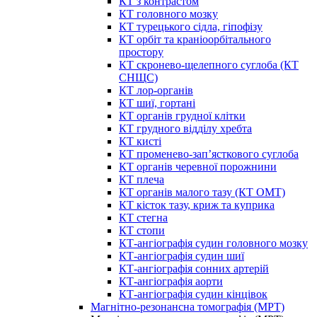
КТ з контрастом
КТ головного мозку
КТ турецького сідла, гіпофізу
КТ орбіт та краніоорбітального
простору
КТ скронево-щелепного суглоба (КТ
СНЩС)
КТ лор-органів
КТ шиї, гортані
КТ органів грудної клітки
КТ грудного відділу хребта
КТ кисті
КТ променево-зап’ясткового суглоба
КТ органів черевної порожнини
КТ плеча
КТ органів малого тазу (КТ ОМТ)
КТ кісток тазу, криж та куприка
КТ стегна
КТ стопи
КТ-ангіографія судин головного мозку
КТ-ангіографія судин шиї
КТ-ангіографія сонних артерій
КТ-ангіографія аорти
КТ-ангіографія судин кінцівок
Магнітно-резонансна томографія (МРТ)