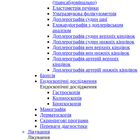
(трансабдомінально)
Еластометрія печінки
Ультразвукова фолікулометрія
Доплерографія судин шиї
Ехокардіографія з доплерівським
аналізом
Доплерографія судин верхніх кінцівок
Доплерографія судин нижніх кінцівок
Доплерографія вен верхніх кінцівок
Доплерографія вен нижніх кінцівок
Доплерографія артерій верхніх
кінцівок
Доплерографія артерій нижніх кінцівок
Біопсія
Ендоскопічні дослідження
Ендоскопічні дослідження
Гастроскопія
Колоноскопія
Бронхоскопія
Мамографія
Дерматоскопія
Скринінгові програми
Переваги діагностики
Лікування
Лікування