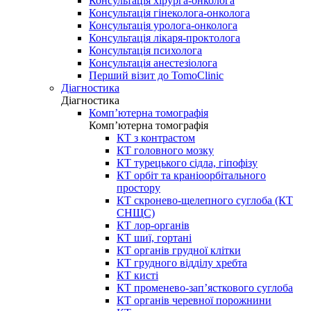
Консультація хірурга-онколога
Консультація гінеколога-онколога
Консультація уролога-онколога
Консультація лікаря-проктолога
Консультація психолога
Консультація анестезіолога
Перший візит до TomoClinic
Діагностика
Діагностика
Комп’ютерна томографія
Комп’ютерна томографія
КТ з контрастом
КТ головного мозку
КТ турецького сідла, гіпофізу
КТ орбіт та краніоорбітального
простору
КТ скронево-щелепного суглоба (КТ
СНЩС)
КТ лор-органів
КТ шиї, гортані
КТ органів грудної клітки
КТ грудного відділу хребта
КТ кисті
КТ променево-зап’ясткового суглоба
КТ органів черевної порожнини