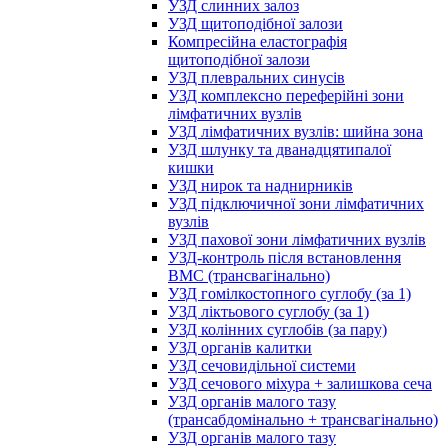
УЗД слинних залоз
УЗД щитоподібної залози
Компресійна еластографія
щитоподібної залози
УЗД плевральних синусів
УЗД комплексно переферійні зони
лімфатичних вузлів
УЗД лімфатичних вузлів: шийна зона
УЗД шлунку та дванадцятипалої
кишки
УЗД нирок та наднирників
УЗД підключичної зони лімфатичних
вузлів
УЗД пахової зони лімфатичних вузлів
УЗД-контроль після встановлення
ВМС (трансвагінально)
УЗД гомілкостопного суглобу (за 1)
УЗД ліктьового суглобу (за 1)
УЗД колінних суглобів (за пару)
УЗД органів калитки
УЗД сечовидільної системи
УЗД сечового міхура + залишкова сеча
УЗД органів малого тазу
(трансабдомінально + трансвагінально)
УЗД органів малого тазу