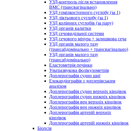
УЗД-контроль після встановлення
ВМС (трансвагінально)
УЗД гомілкостопного суглобу (за 1)
УЗД ліктьового суглобу (за 1)
УЗД колінних суглобів (за пару)
УЗД органів калитки
УЗД сечовидільної системи
УЗД сечового міхура + залишкова сеча
УЗД органів малого тазу
(трансабдомінально + трансвагінально)
УЗД органів малого тазу
(трансабдомінально)
Еластометрія печінки
Ультразвукова фолікулометрія
Доплерографія судин шиї
Ехокардіографія з доплерівським
аналізом
Доплерографія судин верхніх кінцівок
Доплерографія судин нижніх кінцівок
Доплерографія вен верхніх кінцівок
Доплерографія вен нижніх кінцівок
Доплерографія артерій верхніх
кінцівок
Доплерографія артерій нижніх кінцівок
Біопсія