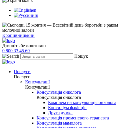
uk
en
ru
Кропивницький
Дзвоніть безкоштовно
0 800 33 45 69
Пошук
Послуги
Послуги
Консультації
Консультації
Консультація онколога
Консультація онколога
Комплексна консультація онколога
Консиліум фахівців
Друга думка
Консультація променевого терапевта
Консультація мамолога