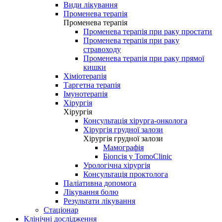
Види лікування
Променева терапія
Променева терапія
Променева терапія при раку простати
Променева терапія при раку
стравоходу
Променева терапія при раку прямої
кишки
Хіміотерапія
Таргетна терапія
Імунотерапія
Хірургія
Хірургія
Консультація хірурга-онколога
Хірургія грудної залози
Хірургія грудної залози
Мамографія
Біопсія у TomoClinic
Урологічна хірургія
Консультація проктолога
Паліативна допомога
Лікування болю
Результати лікування
Стаціонар
Клінічні дослідження