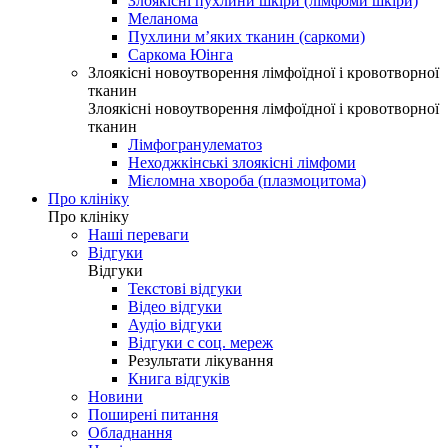
Злоякісні пухлини шкіри (лімфоми шкіри)
Меланома
Пухлини м’яких тканин (саркоми)
Саркома Юінга
Злоякісні новоутворення лімфоїдної і кровотворної
тканин
Злоякісні новоутворення лімфоїдної і кровотворної
тканин
Лімфогранулематоз
Неходжкінські злоякісні лімфоми
Мієломна хвороба (плазмоцитома)
Про клініку
Про клініку
Наші переваги
Відгуки
Відгуки
Текстові відгуки
Відео відгуки
Аудіо відгуки
Відгуки с соц. мереж
Результати лікування
Книга відгуків
Новини
Поширені питання
Обладнання