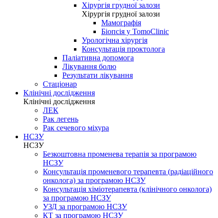
Хірургія грудної залози
Хірургія грудної залози
Мамографія
Біопсія у TomoClinic
Урологічна хірургія
Консультація проктолога
Паліативна допомога
Лікування болю
Результати лікування
Стаціонар
Клінічні дослідження
Клінічні дослідження
ЛЕК
Рак легень
Рак сечевого міхура
НСЗУ
НСЗУ
Безкоштовна променева терапія за програмою
НСЗУ
Консультація променевого терапевта (радіаційного
онколога) за програмою НСЗУ
Консультація хіміотерапевта (клінічного онколога)
за програмою НСЗУ
УЗД за програмою НСЗУ
КТ за програмою НСЗУ