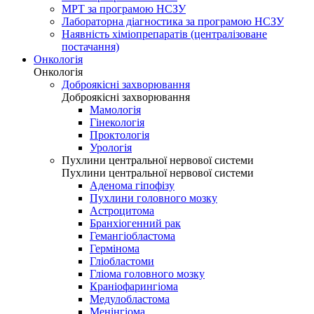
МРТ за програмою НСЗУ
Лабораторна діагностика за програмою НСЗУ
Наявність хіміопрепаратів (централізоване
постачання)
Онкологія
Онкологія
Доброякісні захворювання
Доброякісні захворювання
Мамологія
Гінекологія
Проктологія
Урологія
Пухлини центральної нервової системи
Пухлини центральної нервової системи
Аденома гіпофізу
Пухлини головного мозку
Астроцитома
Бранхіогенний рак
Гемангіобластома
Гермінома
Гліобластоми
Гліома головного мозку
Краніофарингіома
Медулобластома
Менінгіома