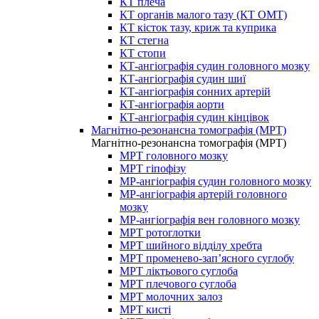
КТ плеча
КТ органів малого тазу (КТ ОМТ)
КТ кісток тазу, криж та куприка
КТ стегна
КТ стопи
КТ-ангіографія судин головного мозку
КТ-ангіографія судин шиї
КТ-ангіографія сонних артерій
КТ-ангіографія аорти
КТ-ангіографія судин кінцівок
Магнітно-резонансна томографія (МРТ)
Магнітно-резонансна томографія (МРТ)
МРТ головного мозку
МРТ гіпофізу
МР-ангіографія судин головного мозку
МР-ангіографія артерій головного
мозку
МР-ангіографія вен головного мозку
МРТ ротоглотки
МРТ шийного відділу хребта
МРТ променево-зап’ясного суглобу
МРТ ліктьового суглоба
МРТ плечового суглоба
МРТ молочних залоз
МРТ кисті