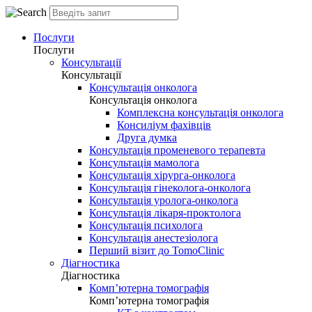
Послуги
Послуги
Консультації
Консультації
Консультація онколога
Консультація онколога
Комплексна консультація онколога
Консиліум фахівців
Друга думка
Консультація променевого терапевта
Консультація мамолога
Консультація хірурга-онколога
Консультація гінеколога-онколога
Консультація уролога-онколога
Консультація лікаря-проктолога
Консультація психолога
Консультація анестезіолога
Перший візит до TomoClinic
Діагностика
Діагностика
Комп’ютерна томографія
Комп’ютерна томографія