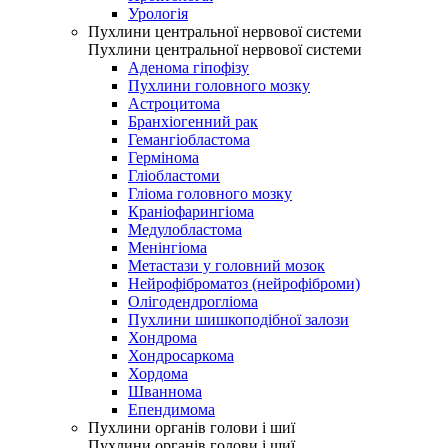
Урологія
Пухлини центральної нервової системи
Пухлини центральної нервової системи
Аденома гіпофізу
Пухлини головного мозку
Астроцитома
Бранхіогенний рак
Гемангіобластома
Гермінома
Гліобластоми
Гліома головного мозку
Краніофарингіома
Медулобластома
Менінгіома
Метастази у головний мозок
Нейрофіброматоз (нейрофіброми)
Олігодендрогліома
Пухлини шишкоподібної залози
Хондрома
Хондросаркома
Хордома
Шваннома
Епендимома
Пухлини органів голови і шиї
Пухлини органів голови і шиї