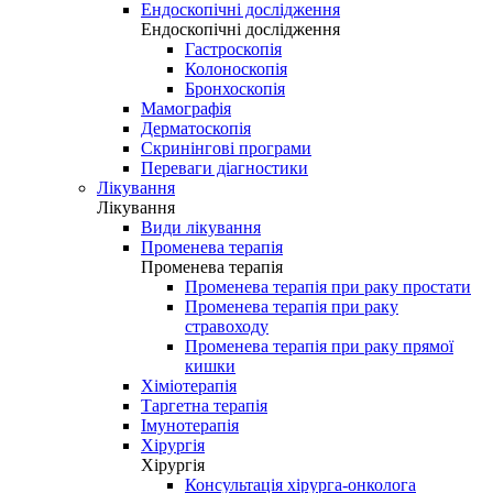
Ендоскопічні дослідження
Ендоскопічні дослідження
Гастроскопія
Колоноскопія
Бронхоскопія
Мамографія
Дерматоскопія
Скринінгові програми
Переваги діагностики
Лікування
Лікування
Види лікування
Променева терапія
Променева терапія
Променева терапія при раку простати
Променева терапія при раку
стравоходу
Променева терапія при раку прямої
кишки
Хіміотерапія
Таргетна терапія
Імунотерапія
Хірургія
Хірургія
Консультація хірурга-онколога