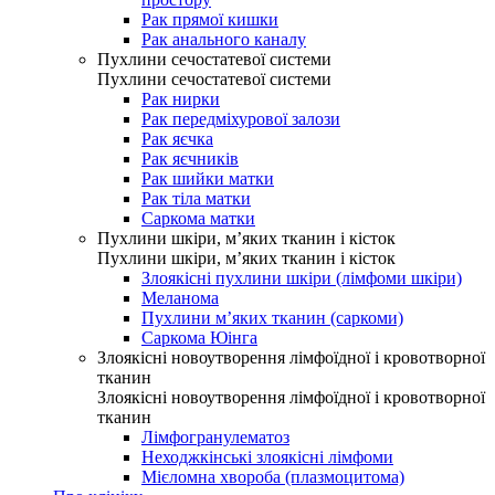
Рак прямої кишки
Рак анального каналу
Пухлини сечостатевої системи
Пухлини сечостатевої системи
Рак нирки
Рак передміхурової залози
Рак яєчка
Рак яєчників
Рак шийки матки
Рак тіла матки
Саркома матки
Пухлини шкіри, м’яких тканин і кісток
Пухлини шкіри, м’яких тканин і кісток
Злоякісні пухлини шкіри (лімфоми шкіри)
Меланома
Пухлини м’яких тканин (саркоми)
Саркома Юінга
Злоякісні новоутворення лімфоїдної і кровотворної
тканин
Злоякісні новоутворення лімфоїдної і кровотворної
тканин
Лімфогранулематоз
Неходжкінські злоякісні лімфоми
Мієломна хвороба (плазмоцитома)