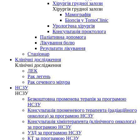
Хірургія грудної залози
Хірургія грудної залози
Мамографія
Біопсія у TomoClinic
Урологічна хірургія
Консультація проктолога
Паліативна допомога
Лікування болю
Результати лікування
Стаціонар
Клінічні дослідження
Клінічні дослідження
ЛЕК
Рак легень
Рак сечевого міхура
НСЗУ
НСЗУ
Безкоштовна променева терапія за програмою
НСЗУ
Консультація променевого терапевта (радіаційного
онколога) за програмою НСЗУ
Консультація хіміотерапевта (клінічного онколога)
за програмою НСЗУ
УЗД за програмою НСЗУ
КТ за програмою НСЗУ