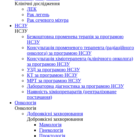
Клінічні дослідження
ЛЕК
Рак легень
Рак сечевого міхура
НСЗУ
НСЗУ
Безкоштовна променева терапія за програмою
НСЗУ
Консультація променевого терапевта (радіаційного
онколога) за програмою НСЗУ
Консультація хіміотерапевта (клінічного онколога)
за програмою НСЗУ
УЗД за програмою НСЗУ
КТ за програмою НСЗУ
МРТ за програмою НСЗУ
Лабораторна діагностика за програмою НСЗУ
Наявність хіміопрепаратів (централізоване
постачання)
Онкологія
Онкологія
Доброякісні захворювання
Доброякісні захворювання
Мамологія
Гінекологія
Проктологія