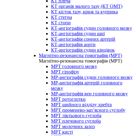
КТ плеча
КТ органів малого тазу (КТ ОМТ)
КТ кісток тазу, криж та куприка
КТ стегна
КТ стопи
КТ-ангіографія судин головного мозку
КТ-ангіографія судин шиї
КТ-ангіографія сонних артерій
КТ-ангіографія аорти
КТ-ангіографія судин кінцівок
Магнітно-резонансна томографія (МРТ)
Магнітно-резонансна томографія (МРТ)
МРТ головного мозку
МРТ гіпофізу
МР-ангіографія судин головного мозку
МР-ангіографія артерій головного
мозку
МР-ангіографія вен головного мозку
МРТ ротоглотки
МРТ шийного відділу хребта
МРТ променево-зап’ясного суглобу
МРТ ліктьового суглоба
МРТ плечового суглоба
МРТ молочних залоз
МРТ кисті