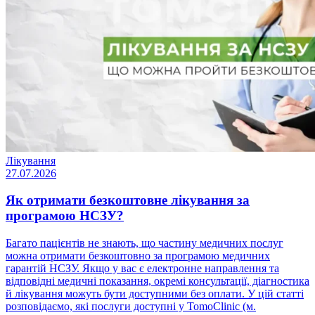
Лікування
27.07.2026
Як отримати безкоштовне лікування за
програмою НСЗУ?
Багато пацієнтів не знають, що частину медичних послуг
можна отримати безкоштовно за програмою медичних
гарантій НСЗУ. Якщо у вас є електронне направлення та
відповідні медичні показання, окремі консультації, діагностика
й лікування можуть бути доступними без оплати. У цій статті
розповідаємо, які послуги доступні у TomoClinic (м.