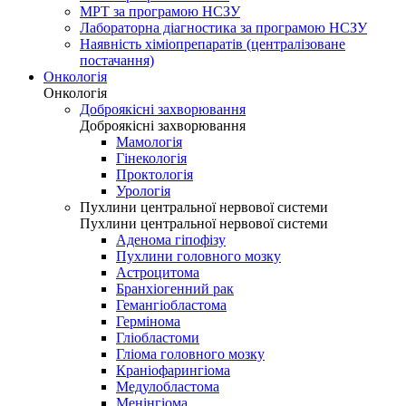
МРТ за програмою НСЗУ
Лабораторна діагностика за програмою НСЗУ
Наявність хіміопрепаратів (централізоване
постачання)
Онкологія
Онкологія
Доброякісні захворювання
Доброякісні захворювання
Мамологія
Гінекологія
Проктологія
Урологія
Пухлини центральної нервової системи
Пухлини центральної нервової системи
Аденома гіпофізу
Пухлини головного мозку
Астроцитома
Бранхіогенний рак
Гемангіобластома
Гермінома
Гліобластоми
Гліома головного мозку
Краніофарингіома
Медулобластома
Менінгіома