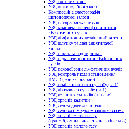
УЗД слинних залоз
УЗД щитоподібної залози
Компресійна еластографія
щитоподібної залози
УЗД плевральних синусів
УЗД комплексно переферійні зони
лімфатичних вузлів
УЗД лімфатичних вузлів: шийна зона
УЗД шлунку та дванадцятипалої
кишки
УЗД нирок та наднирників
УЗД підключичної зони лімфатичних
вузлів
УЗД пахової зони лімфатичних вузлів
УЗД-контроль після встановлення
ВМС (трансвагінально)
УЗД гомілкостопного суглобу (за 1)
УЗД ліктьового суглобу (за 1)
УЗД колінних суглобів (за пару)
УЗД органів калитки
УЗД сечовидільної системи
УЗД сечового міхура + залишкова сеча
УЗД органів малого тазу
(трансабдомінально + трансвагінально)
УЗД органів малого тазу