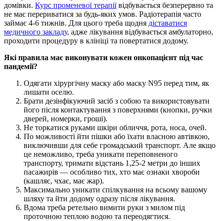
домівки.
Курс променевої терапії
відбувається безперервно та
не має перериватися за будь-яких умов. Радіотерапія часто
займає 4-6 тижнів. Для цього треба щодня
діставатися
медичного закладу
, адже лікування відбувається амбулаторно,
проходити процедуру в клініці та повертатися додому.
Які правила має виконувати кожен онкопацієнт під час
пандемії?
Одягати хірургічну маску або маску N95 перед тим, як
лишати оселю.
Брати дезінфікуючий засіб з собою та використовувати
його після контактування з поверхнями (кнопки, ручки
дверей, номерки, гроші).
Не торкатися руками шкіри обличчя, рота, носа, очей.
По можливості йти пішки або їхати власною автівкою,
виключивши для себе громадський транспорт. Але якщо
це неможливо, треба уникати переповненого
транспорту, тримати відстань 1,25-2 метри до інших
пасажирів — особливо тих, хто має ознаки хвороби
(кашляє, чхає, має жар).
Максимально уникати спілкування на всьому вашому
шляху та йти додому одразу після лікування.
Вдома треба ретельно вимити руки з милом під
проточною теплою водою та переодягтися.