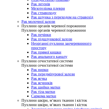
Рак легенів
Мезотеліома плеври
Рак стравоходу
Рак шлунка з переходом на стравохід
Рак молочної залози
Пухлини органів черевної порожнини
Пухлини органів черевної порожнини
Рак печінки
Рак підшлункової залози
Неорганні пухлини заочеревинного
простору
Рак прямої кишки
Рак анального каналу
Пухлини сечостатевої системи
Пухлини сечостатевої системи
Рак нирки
Рак передміхурової залози
Рак яєчка
Рак яєчників
Рак шийки матки
Рак тіла матки
Саркома матки
Пухлини шкіри, м’яких тканин і кісток
Пухлини шкіри, м’яких тканин і кісток