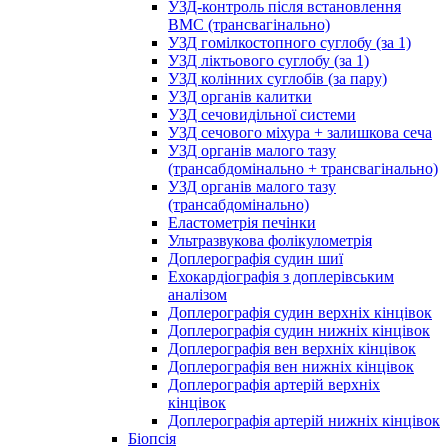
УЗД-контроль після встановлення
ВМС (трансвагінально)
УЗД гомілкостопного суглобу (за 1)
УЗД ліктьового суглобу (за 1)
УЗД колінних суглобів (за пару)
УЗД органів калитки
УЗД сечовидільної системи
УЗД сечового міхура + залишкова сеча
УЗД органів малого тазу
(трансабдомінально + трансвагінально)
УЗД органів малого тазу
(трансабдомінально)
Еластометрія печінки
Ультразвукова фолікулометрія
Доплерографія судин шиї
Ехокардіографія з доплерівським
аналізом
Доплерографія судин верхніх кінцівок
Доплерографія судин нижніх кінцівок
Доплерографія вен верхніх кінцівок
Доплерографія вен нижніх кінцівок
Доплерографія артерій верхніх
кінцівок
Доплерографія артерій нижніх кінцівок
Біопсія