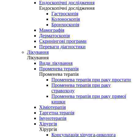
Ендоскопічні дослідження
Ендоскопічні дослідження
Гастроскопія
Колоноскопія
Бронхоскопія
Мамографія
Дерматоскопія
Скринінгові програми
Переваги діагностики
Лікування
Лікування
Види лікування
Променева терапія
Променева терапія
Променева терапія при раку простати
Променева терапія при раку
стравоходу
Променева терапія при раку прямої
кишки
Хіміотерапія
Таргетна терапія
Імунотерапія
Хірургія
Хірургія
Консультація хірурга-онколога