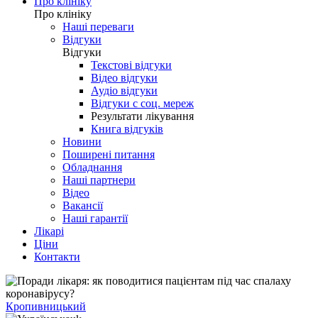
Про клініку
Про клініку
Наші переваги
Відгуки
Відгуки
Текстові відгуки
Відео відгуки
Аудіо відгуки
Відгуки с соц. мереж
Результати лікування
Книга відгуків
Новини
Поширені питання
Обладнання
Наші партнери
Відео
Вакансії
Наші гарантії
Лікарі
Ціни
Контакти
Кропивницький