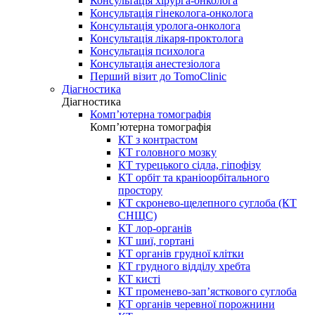
Консультація хірурга-онколога
Консультація гінеколога-онколога
Консультація уролога-онколога
Консультація лікаря-проктолога
Консультація психолога
Консультація анестезіолога
Перший візит до TomoClinic
Діагностика
Діагностика
Комп’ютерна томографія
Комп’ютерна томографія
КТ з контрастом
КТ головного мозку
КТ турецького сідла, гіпофізу
КТ орбіт та краніоорбітального
простору
КТ скронево-щелепного суглоба (КТ
СНЩС)
КТ лор-органів
КТ шиї, гортані
КТ органів грудної клітки
КТ грудного відділу хребта
КТ кисті
КТ променево-зап’ясткового суглоба
КТ органів черевної порожнини