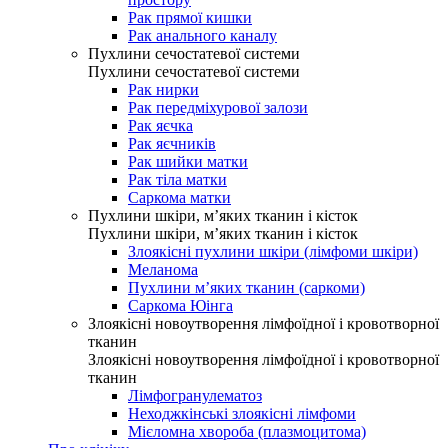
Рак прямої кишки
Рак анального каналу
Пухлини сечостатевої системи
Пухлини сечостатевої системи
Рак нирки
Рак передміхурової залози
Рак яєчка
Рак яєчників
Рак шийки матки
Рак тіла матки
Саркома матки
Пухлини шкіри, м’яких тканин і кісток
Пухлини шкіри, м’яких тканин і кісток
Злоякісні пухлини шкіри (лімфоми шкіри)
Меланома
Пухлини м’яких тканин (саркоми)
Саркома Юінга
Злоякісні новоутворення лімфоїдної і кровотворної
тканин
Злоякісні новоутворення лімфоїдної і кровотворної
тканин
Лімфогранулематоз
Неходжкінські злоякісні лімфоми
Мієломна хвороба (плазмоцитома)