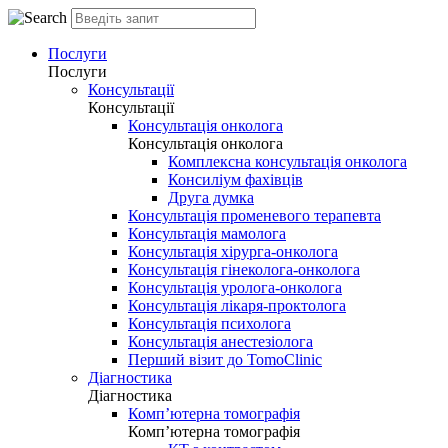
Послуги
Послуги
Консультації
Консультації
Консультація онколога
Консультація онколога
Комплексна консультація онколога
Консиліум фахівців
Друга думка
Консультація променевого терапевта
Консультація мамолога
Консультація хірурга-онколога
Консультація гінеколога-онколога
Консультація уролога-онколога
Консультація лікаря-проктолога
Консультація психолога
Консультація анестезіолога
Перший візит до TomoClinic
Діагностика
Діагностика
Комп’ютерна томографія
Комп’ютерна томографія