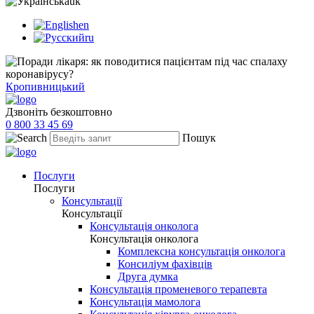
uk
en
ru
Кропивницький
Дзвоніть безкоштовно
0 800 33 45 69
Пошук
Послуги
Послуги
Консультації
Консультації
Консультація онколога
Консультація онколога
Комплексна консультація онколога
Консиліум фахівців
Друга думка
Консультація променевого терапевта
Консультація мамолога