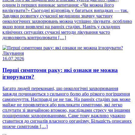
одним із перших виникає запитання: «Чи можна його
вилікувати?» Сьогодні відповідь у багатьох випадках — так.
Завдяки розвитку сучасної медицини значну частину
онкологічних захворювань можна успішно лікувати, особливо
якщо вони виявлені на ранніх стадіях. Навіть у складних
клінічних ситуаціях сучасні методи лікування часто
дозволяють контролювати […]
Лікування
16.07.2026
Перші симптоми раку: які ознаки не можна
ігнорувати?
Багато людей переконані, що онкологічні захворювання
завжди починаються з сильного болю або різкого погіршення
самопочуття. Насправді це не так. На ранніх стадіях рак може
майже не проявлятися або викликати симптоми, які легко
сплутати зі звичайною втомою, наслідками стресу чи іншими
поширеними захворюваннями. Саме тому важливо уважно
ставитися до сигналів власного організму. Більшість описаних
нижче симптомів […]