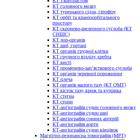
КТ з контрастом
КТ головного мозку
КТ турецького сідла, гіпофізу
КТ орбіт та краніоорбітального
простору
КТ скронево-щелепного суглоба (КТ
СНЩС)
КТ лор-органів
КТ шиї, гортані
КТ органів грудної клітки
КТ грудного відділу хребта
КТ кисті
КТ променево-зап’ясткового суглоба
КТ органів черевної порожнини
КТ плеча
КТ органів малого тазу (КТ ОМТ)
КТ кісток тазу, криж та куприка
КТ стегна
КТ стопи
КТ-ангіографія судин головного мозку
КТ-ангіографія судин шиї
КТ-ангіографія сонних артерій
КТ-ангіографія аорти
КТ-ангіографія судин кінцівок
Магнітно-резонансна томографія (МРТ)