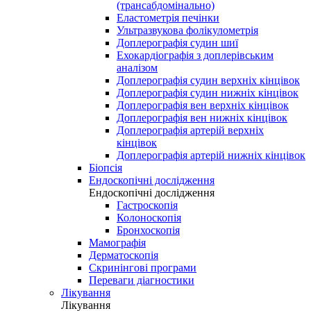
(трансабдомінально)
Еластометрія печінки
Ультразвукова фолікулометрія
Доплерографія судин шиї
Ехокардіографія з доплерівським
аналізом
Доплерографія судин верхніх кінцівок
Доплерографія судин нижніх кінцівок
Доплерографія вен верхніх кінцівок
Доплерографія вен нижніх кінцівок
Доплерографія артерій верхніх
кінцівок
Доплерографія артерій нижніх кінцівок
Біопсія
Ендоскопічні дослідження
Ендоскопічні дослідження
Гастроскопія
Колоноскопія
Бронхоскопія
Мамографія
Дерматоскопія
Скринінгові програми
Переваги діагностики
Лікування
Лікування