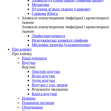
Злоякісні пухлини шкіри (лімфоми шкіри)
Меланома
Пухлини м’яких тканин (саркоми)
Саркома Юінга
Злоякісні новоутворення лімфоїдної і кровотворної
тканин
Злоякісні новоутворення лімфоїдної і кровотворної
тканин
Лімфогранулематоз
Неходжкінські злоякісні лімфоми
Мієломна хвороба (плазмоцитома)
Про клініку
Про клініку
Наші переваги
Відгуки
Відгуки
Текстові відгуки
Відео відгуки
Аудіо відгуки
Відгуки с соц. мереж
Результати лікування
Книга відгуків
Новини
Поширені питання
Обладнання