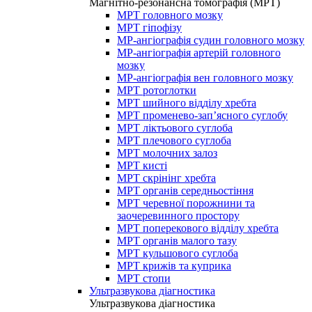
Магнітно-резонансна томографія (МРТ)
МРТ головного мозку
МРТ гіпофізу
МР-ангіографія судин головного мозку
МР-ангіографія артерій головного
мозку
МР-ангіографія вен головного мозку
МРТ ротоглотки
МРТ шийного відділу хребта
МРТ променево-зап’ясного суглобу
МРТ ліктьового суглоба
МРТ плечового суглоба
МРТ молочних залоз
МРТ кисті
МРТ скрінінг хребта
МРТ органів середньостіння
МРТ черевної порожнини та
заочеревинного простору
МРТ поперекового відділу хребта
МРТ органів малого тазу
МРТ кульшового суглоба
МРТ крижів та куприка
МРТ стопи
Ультразвукова діагностика
Ультразвукова діагностика