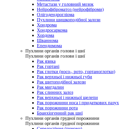
Метастази у головний мозок
Нейрофіброматоз (нейрофіброми)
Олігодендрогліома
Пухлини шишкоподібної залози
Хондрома
Хондросаркома
Хордома
Шваннома
Епендимома
Пухлини органів голови і шиї
Пухлини органів голови і шиї
Рак язика
Рак гортані
Рак глотки (носо-, рото, гортаноглотки)
Рак верхньої і нижньої губи
Рак щитоподібної залози
Рак мигдалин
Рак слинних залоз
Рак верхньої і нижньої щелепи
Рак порожнини носа і придаткових пазух
Рак порожнини рота
Бранхіогенний рак шиї
Пухлини органів грудної порожнини
Пухлини органів грудної порожнини
Середостіння (тимома)