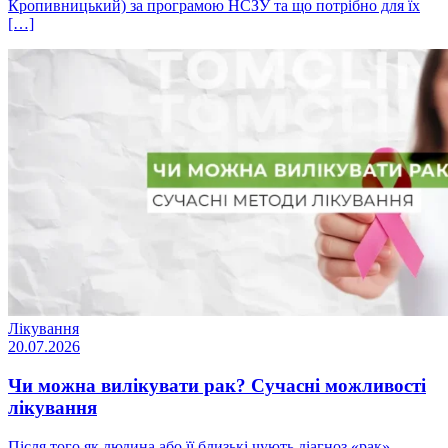
Кропивницький) за програмою НСЗУ та що потрібно для їх
[…]
Лікування
20.07.2026
Чи можна вилікувати рак? Сучасні можливості
лікування
Після того як людина або її близькі чують діагноз «рак»,