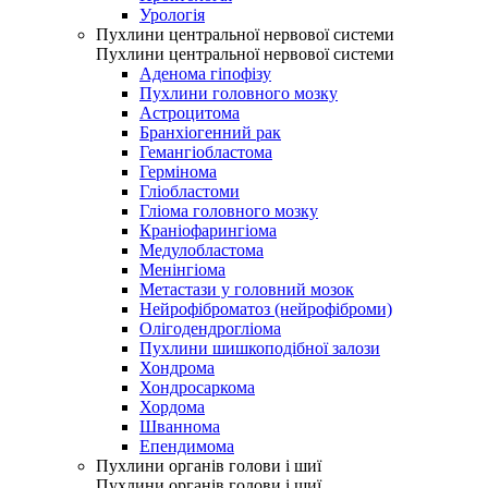
Урологія
Пухлини центральної нервової системи
Пухлини центральної нервової системи
Аденома гіпофізу
Пухлини головного мозку
Астроцитома
Бранхіогенний рак
Гемангіобластома
Гермінома
Гліобластоми
Гліома головного мозку
Краніофарингіома
Медулобластома
Менінгіома
Метастази у головний мозок
Нейрофіброматоз (нейрофіброми)
Олігодендрогліома
Пухлини шишкоподібної залози
Хондрома
Хондросаркома
Хордома
Шваннома
Епендимома
Пухлини органів голови і шиї
Пухлини органів голови і шиї