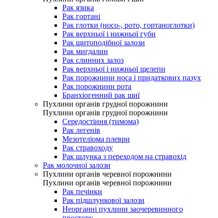
Рак язика
Рак гортані
Рак глотки (носо-, рото, гортаноглотки)
Рак верхньої і нижньої губи
Рак щитоподібної залози
Рак мигдалин
Рак слинних залоз
Рак верхньої і нижньої щелепи
Рак порожнини носа і придаткових пазух
Рак порожнини рота
Бранхіогенний рак шиї
Пухлини органів грудної порожнини
Пухлини органів грудної порожнини
Середостіння (тимома)
Рак легенів
Мезотеліома плеври
Рак стравоходу
Рак шлунка з переходом на стравохід
Рак молочної залози
Пухлини органів черевної порожнини
Пухлини органів черевної порожнини
Рак печінки
Рак підшлункової залози
Неорганні пухлини заочеревинного
простору