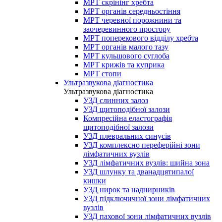
МРТ скрінінг хребта
МРТ органів середньостіння
МРТ черевної порожнини та
заочеревинного простору
МРТ поперекового відділу хребта
МРТ органів малого тазу
МРТ кульшового суглоба
МРТ крижів та куприка
МРТ стопи
Ультразвукова діагностика
Ультразвукова діагностика
УЗД слинних залоз
УЗД щитоподібної залози
Компресійна еластографія
щитоподібної залози
УЗД плевральних синусів
УЗД комплексно переферійні зони
лімфатичних вузлів
УЗД лімфатичних вузлів: шийна зона
УЗД шлунку та дванадцятипалої
кишки
УЗД нирок та наднирників
УЗД підключичної зони лімфатичних
вузлів
УЗД пахової зони лімфатичних вузлів