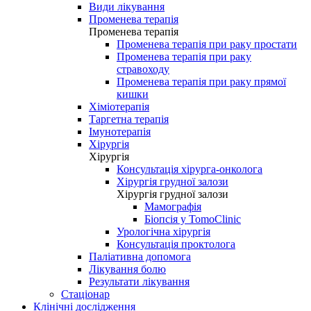
Види лікування
Променева терапія
Променева терапія
Променева терапія при раку простати
Променева терапія при раку
стравоходу
Променева терапія при раку прямої
кишки
Хіміотерапія
Таргетна терапія
Імунотерапія
Хірургія
Хірургія
Консультація хірурга-онколога
Хірургія грудної залози
Хірургія грудної залози
Мамографія
Біопсія у TomoClinic
Урологічна хірургія
Консультація проктолога
Паліативна допомога
Лікування болю
Результати лікування
Стаціонар
Клінічні дослідження