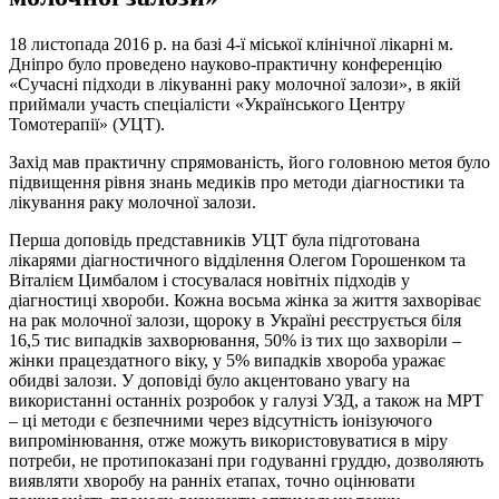
18 листопада 2016 р. на базі 4-ї міської клінічної лікарні м.
Дніпро було проведено науково-практичну конференцію
«Сучасні підходи в лікуванні раку молочної залози», в якій
приймали участь спеціалісти «Українського Центру
Томотерапії» (УЦТ).
Захід мав практичну спрямованість, його головною метоя було
підвищення рівня знань медиків про методи діагностики та
лікування раку молочної залози.
Перша доповідь представників УЦТ була підготована
лікарями діагностичного відділення Олегом Горошенком та
Віталієм Цимбалом і стосувалася новітніх підходів у
діагностиці хвороби. Кожна восьма жінка за життя захворіває
на рак молочної залози, щороку в Україні реєструється біля
16,5 тис випадків захворювання, 50% із тих що захворіли –
жінки працездатного віку, у 5% випадків хвороба уражає
обидві залози. У доповіді було акцентовано увагу на
використанні останніх розробок у галузі УЗД, а також на МРТ
– ці методи є безпечними через відсутність іонізуючого
випромінювання, отже можуть використовуватися в міру
потреби, не протипоказані при годуванні груддю, дозволяють
виявляти хворобу на ранніх етапах, точно оцінювати