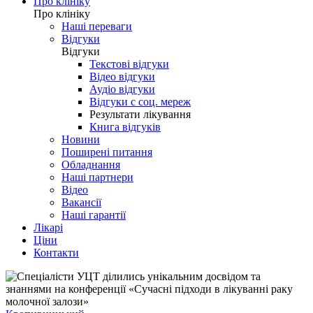
Про клініку
Про клініку
Наші переваги
Відгуки
Відгуки
Текстові відгуки
Відео відгуки
Аудіо відгуки
Відгуки с соц. мереж
Результати лікування
Книга відгуків
Новини
Поширені питання
Обладнання
Наші партнери
Відео
Вакансії
Наші гарантії
Лікарі
Ціни
Контакти