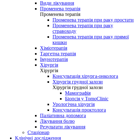
Види лікування
Променева терапія
Променева терапія
Променева терапія при раку простати
Променева терапія при раку
стравоходу
Променева терапія при раку прямої
кишки
Хіміотерапія
Таргетна терапія
Імунотерапія
Хірургія
Хірургія
Консультація хірурга-онколога
Хірургія грудної залози
Хірургія грудної залози
Мамографія
Біопсія у TomoClinic
Урологічна хірургія
Консультація проктолога
Паліативна допомога
Лікування болю
Результати лікування
Стаціонар
Клінічні дослідження