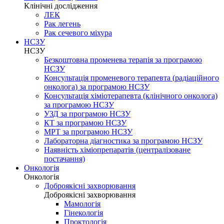
Клінічні дослідження
ЛЕК
Рак легень
Рак сечевого міхура
НСЗУ
НСЗУ
Безкоштовна променева терапія за програмою
НСЗУ
Консультація променевого терапевта (радіаційного
онколога) за програмою НСЗУ
Консультація хіміотерапевта (клінічного онколога)
за програмою НСЗУ
УЗД за програмою НСЗУ
КТ за програмою НСЗУ
МРТ за програмою НСЗУ
Лабораторна діагностика за програмою НСЗУ
Наявність хіміопрепаратів (централізоване
постачання)
Онкологія
Онкологія
Доброякісні захворювання
Доброякісні захворювання
Мамологія
Гінекологія
Проктологія