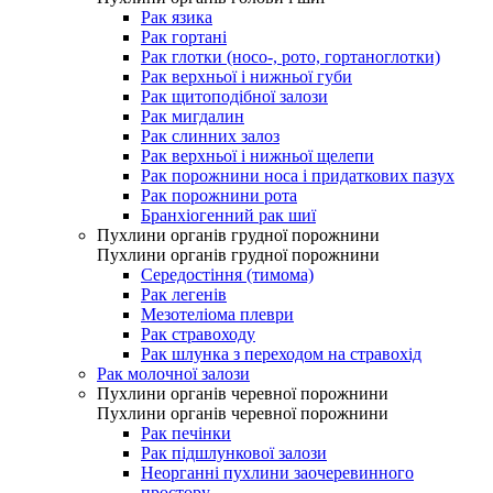
Рак язика
Рак гортані
Рак глотки (носо-, рото, гортаноглотки)
Рак верхньої і нижньої губи
Рак щитоподібної залози
Рак мигдалин
Рак слинних залоз
Рак верхньої і нижньої щелепи
Рак порожнини носа і придаткових пазух
Рак порожнини рота
Бранхіогенний рак шиї
Пухлини органів грудної порожнини
Пухлини органів грудної порожнини
Середостіння (тимома)
Рак легенів
Мезотеліома плеври
Рак стравоходу
Рак шлунка з переходом на стравохід
Рак молочної залози
Пухлини органів черевної порожнини
Пухлини органів черевної порожнини
Рак печінки
Рак підшлункової залози
Неорганні пухлини заочеревинного
простору