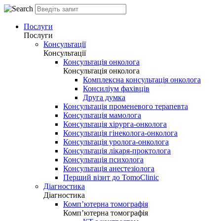
Послуги
Послуги
Консультації
Консультації
Консультація онколога
Консультація онколога
Комплексна консультація онколога
Консиліум фахівців
Друга думка
Консультація променевого терапевта
Консультація мамолога
Консультація хірурга-онколога
Консультація гінеколога-онколога
Консультація уролога-онколога
Консультація лікаря-проктолога
Консультація психолога
Консультація анестезіолога
Перший візит до TomoClinic
Діагностика
Діагностика
Комп’ютерна томографія
Комп’ютерна томографія