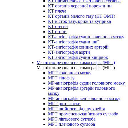
КТ променево-зап’ясткового суглоба
КТ органів черевної порожнини
КТ плеча
КТ органів малого тазу (КТ ОМТ)
КТ кісток тазу, криж та куприка
КТ стегна
КТ стопи
КТ-ангіографія судин головного мозку
КТ-ангіографія судин шиї
КТ-ангіографія сонних артерій
КТ-ангіографія аорти
КТ-ангіографія судин кінцівок
Магнітно-резонансна томографія (МРТ)
Магнітно-резонансна томографія (МРТ)
МРТ головного мозку
МРТ гіпофізу
МР-ангіографія судин головного мозку
МР-ангіографія артерій головного
мозку
МР-ангіографія вен головного мозку
МРТ ротоглотки
МРТ шийного відділу хребта
МРТ променево-зап’ясного суглобу
МРТ ліктьового суглоба
МРТ плечового суглоба