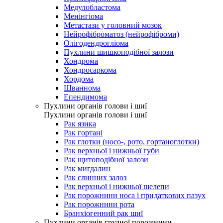
Медулобластома
Менінгіома
Метастази у головний мозок
Нейрофіброматоз (нейрофіброми)
Олігодендрогліома
Пухлини шишкоподібної залози
Хондрома
Хондросаркома
Хордома
Шваннома
Епендимома
Пухлини органів голови і шиї
Пухлини органів голови і шиї
Рак язика
Рак гортані
Рак глотки (носо-, рото, гортаноглотки)
Рак верхньої і нижньої губи
Рак щитоподібної залози
Рак мигдалин
Рак слинних залоз
Рак верхньої і нижньої щелепи
Рак порожнини носа і придаткових пазух
Рак порожнини рота
Бранхіогенний рак шиї
Пухлини органів грудної порожнини