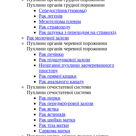
Пухлини органів грудної порожнини
Середостіння (тимома)
Рак легенів
Мезотеліома плеври
Рак стравоходу
Рак шлунка з переходом на стравохід
Рак молочної залози
Пухлини органів черевної порожнини
Пухлини органів черевної порожнини
Рак печінки
Рак підшлункової залози
Неорганні пухлини заочеревинного
простору
Рак прямої кишки
Рак анального каналу
Пухлини сечостатевої системи
Пухлини сечостатевої системи
Рак нирки
Рак передміхурової залози
Рак яєчка
Рак яєчників
Рак шийки матки
Рак тіла матки
Саркома матки