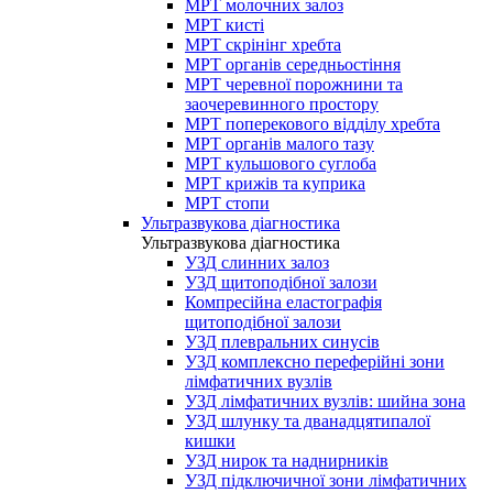
МРТ молочних залоз
МРТ кисті
МРТ скрінінг хребта
МРТ органів середньостіння
МРТ черевної порожнини та
заочеревинного простору
МРТ поперекового відділу хребта
МРТ органів малого тазу
МРТ кульшового суглоба
МРТ крижів та куприка
МРТ стопи
Ультразвукова діагностика
Ультразвукова діагностика
УЗД слинних залоз
УЗД щитоподібної залози
Компресійна еластографія
щитоподібної залози
УЗД плевральних синусів
УЗД комплексно переферійні зони
лімфатичних вузлів
УЗД лімфатичних вузлів: шийна зона
УЗД шлунку та дванадцятипалої
кишки
УЗД нирок та наднирників
УЗД підключичної зони лімфатичних