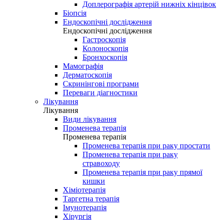
Доплерографія артерій нижніх кінцівок
Біопсія
Ендоскопічні дослідження
Ендоскопічні дослідження
Гастроскопія
Колоноскопія
Бронхоскопія
Мамографія
Дерматоскопія
Скринінгові програми
Переваги діагностики
Лікування
Лікування
Види лікування
Променева терапія
Променева терапія
Променева терапія при раку простати
Променева терапія при раку
стравоходу
Променева терапія при раку прямої
кишки
Хіміотерапія
Таргетна терапія
Імунотерапія
Хірургія