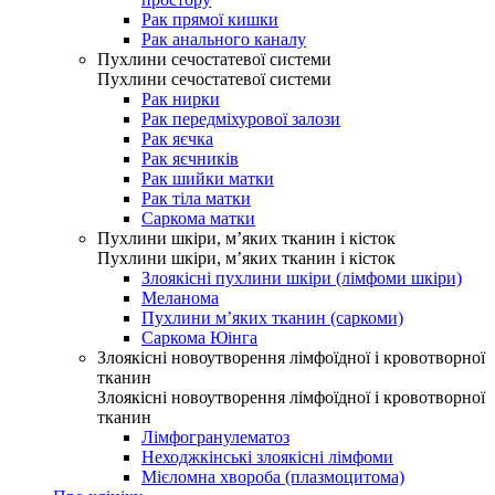
Рак прямої кишки
Рак анального каналу
Пухлини сечостатевої системи
Пухлини сечостатевої системи
Рак нирки
Рак передміхурової залози
Рак яєчка
Рак яєчників
Рак шийки матки
Рак тіла матки
Саркома матки
Пухлини шкіри, м’яких тканин і кісток
Пухлини шкіри, м’яких тканин і кісток
Злоякісні пухлини шкіри (лімфоми шкіри)
Меланома
Пухлини м’яких тканин (саркоми)
Саркома Юінга
Злоякісні новоутворення лімфоїдної і кровотворної
тканин
Злоякісні новоутворення лімфоїдної і кровотворної
тканин
Лімфогранулематоз
Неходжкінські злоякісні лімфоми
Мієломна хвороба (плазмоцитома)