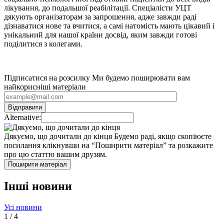
лікування, до подальшої реабілітації. Спеціалісти УЦТ
дякують організаторам за запрошення, адже завжди раді
дізнаватися нове та вчитися, а самі натомість мають цікавий і
унікальний для нашої країни досвід, яким завжди готові
поділитися з колегами.
Підписатися на розсилку
Ми будемо поширювати вам
найкорисніші матеріали
Alternative:
Дякуємо, що дочитали до кінця
Будемо раді, якщо скопіюєте
посилання клікнувши на “Поширити матеріал” та розкажите
про цю статтю вашим друзям.
Поширити матеріал
Інші новини
Усі новини
1
/
4