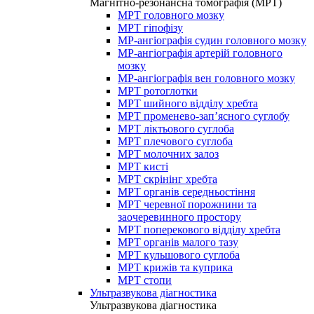
Магнітно-резонансна томографія (МРТ)
МРТ головного мозку
МРТ гіпофізу
МР-ангіографія судин головного мозку
МР-ангіографія артерій головного
мозку
МР-ангіографія вен головного мозку
МРТ ротоглотки
МРТ шийного відділу хребта
МРТ променево-зап’ясного суглобу
МРТ ліктьового суглоба
МРТ плечового суглоба
МРТ молочних залоз
МРТ кисті
МРТ скрінінг хребта
МРТ органів середньостіння
МРТ черевної порожнини та
заочеревинного простору
МРТ поперекового відділу хребта
МРТ органів малого тазу
МРТ кульшового суглоба
МРТ крижів та куприка
МРТ стопи
Ультразвукова діагностика
Ультразвукова діагностика