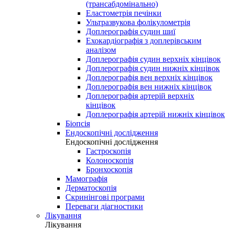
(трансабдомінально)
Еластометрія печінки
Ультразвукова фолікулометрія
Доплерографія судин шиї
Ехокардіографія з доплерівським
аналізом
Доплерографія судин верхніх кінцівок
Доплерографія судин нижніх кінцівок
Доплерографія вен верхніх кінцівок
Доплерографія вен нижніх кінцівок
Доплерографія артерій верхніх
кінцівок
Доплерографія артерій нижніх кінцівок
Біопсія
Ендоскопічні дослідження
Ендоскопічні дослідження
Гастроскопія
Колоноскопія
Бронхоскопія
Мамографія
Дерматоскопія
Скринінгові програми
Переваги діагностики
Лікування
Лікування