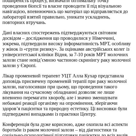
поширеність процесу, визначати оптимальну точку
проведення біопсії та власне проводити її під візуальною
навігацією, впевнюючись що матеріал що відправляється до
лабораторії взятий правильно, уникати ускладнень,
повторних втручань.
Дані власних спостережень підтверджуються світовим
досвідом – дослідження що проводилися у Німеччині,
зокрема, підтвердили високу інформативність МРТ, особливу
у жінок із «групи ризику». За оцінками австрійських колег із
університетської клініки Відня, за 7-10 років МРТ молочних
залози стане невід’ємною частиною скринінгу раку молочної
залози у Європі.
Лікар променевий терапевт УЦТ Алла Кухар представила
доповідь присвячену променевій терапії при раку молочної
залози, наголосивши при цьому, що проведення такого
лікування на сучасному обладнанні дозволяє не лише
впевнено перемагати хворобу, але і значно зменшувати
небажані реакції організму на опромінення, зберігаючи
здоров’я пацієнтки та природну естетику. Ці висновки були
підтверджені випадками із практики Центру.
Конференція була дуже корисною, адже охопила всі аспекти
боротьби із раком молочної залози – від діагностики та
соціально-психологічної підготовки пацієнтки до всіх видів