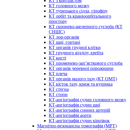
КТ з контрастом
КТ головного мозку
КТ турецького сідла, гіпофізу
КТ орбіт та краніоорбітального
простору
КТ скронево-щелепного суглоба (КТ
СНЩС)
КТ лор-органів
КТ шиї, гортані
КТ органів грудної клітки
КТ грудного відділу хребта
КТ кисті
КТ променево-зап’ясткового суглоба
КТ органів черевної порожнини
КТ плеча
КТ органів малого тазу (КТ ОМТ)
КТ кісток тазу, криж та куприка
КТ стегна
КТ стопи
КТ-ангіографія судин головного мозку
КТ-ангіографія судин шиї
КТ-ангіографія сонних артерій
КТ-ангіографія аорти
КТ-ангіографія судин кінцівок
Магнітно-резонансна томографія (МРТ)