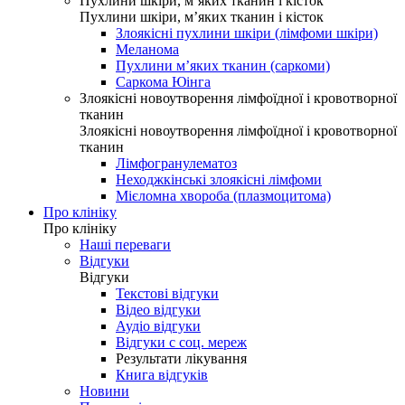
Пухлини шкіри, м’яких тканин і кісток
Пухлини шкіри, м’яких тканин і кісток
Злоякісні пухлини шкіри (лімфоми шкіри)
Меланома
Пухлини м’яких тканин (саркоми)
Саркома Юінга
Злоякісні новоутворення лімфоїдної і кровотворної
тканин
Злоякісні новоутворення лімфоїдної і кровотворної
тканин
Лімфогранулематоз
Неходжкінські злоякісні лімфоми
Мієломна хвороба (плазмоцитома)
Про клініку
Про клініку
Наші переваги
Відгуки
Відгуки
Текстові відгуки
Відео відгуки
Аудіо відгуки
Відгуки с соц. мереж
Результати лікування
Книга відгуків
Новини