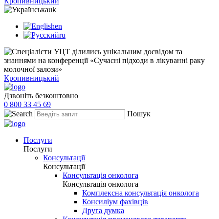
Кропивницький
uk
en
ru
Кропивницький
Дзвоніть безкоштовно
0 800 33 45 69
Пошук
Послуги
Послуги
Консультації
Консультації
Консультація онколога
Консультація онколога
Комплексна консультація онколога
Консиліум фахівців
Друга думка