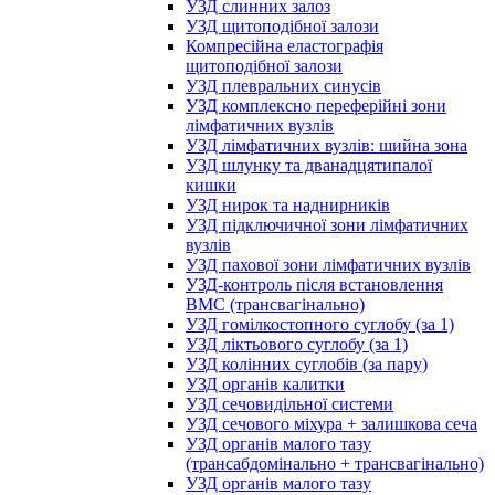
УЗД слинних залоз
УЗД щитоподібної залози
Компресійна еластографія
щитоподібної залози
УЗД плевральних синусів
УЗД комплексно переферійні зони
лімфатичних вузлів
УЗД лімфатичних вузлів: шийна зона
УЗД шлунку та дванадцятипалої
кишки
УЗД нирок та наднирників
УЗД підключичної зони лімфатичних
вузлів
УЗД пахової зони лімфатичних вузлів
УЗД-контроль після встановлення
ВМС (трансвагінально)
УЗД гомілкостопного суглобу (за 1)
УЗД ліктьового суглобу (за 1)
УЗД колінних суглобів (за пару)
УЗД органів калитки
УЗД сечовидільної системи
УЗД сечового міхура + залишкова сеча
УЗД органів малого тазу
(трансабдомінально + трансвагінально)
УЗД органів малого тазу