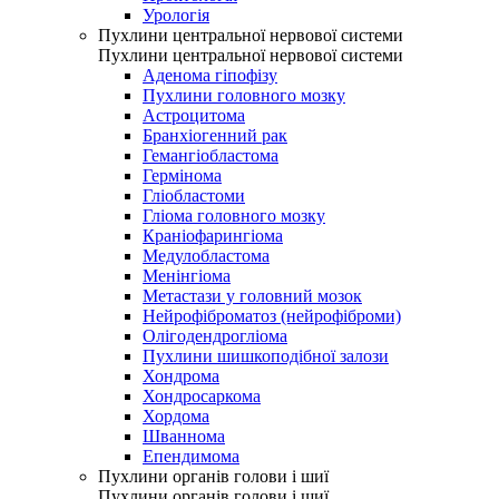
Урологія
Пухлини центральної нервової системи
Пухлини центральної нервової системи
Аденома гіпофізу
Пухлини головного мозку
Астроцитома
Бранхіогенний рак
Гемангіобластома
Гермінома
Гліобластоми
Гліома головного мозку
Краніофарингіома
Медулобластома
Менінгіома
Метастази у головний мозок
Нейрофіброматоз (нейрофіброми)
Олігодендрогліома
Пухлини шишкоподібної залози
Хондрома
Хондросаркома
Хордома
Шваннома
Епендимома
Пухлини органів голови і шиї
Пухлини органів голови і шиї