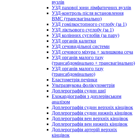
вузлів
УЗД пахової зони лімфатичних вузлів
УЗД-контроль після встановлення
ВМС (трансвагінально)
УЗД гомілкостопного суглобу (за 1)
УЗД ліктьового суглобу (за 1)
УЗД колінних суглобів (за пару)
УЗД органів калитки
УЗД сечовидільної системи
УЗД сечового міхура + залишкова сеча
УЗД органів малого тазу
(трансабдомінально + трансвагінально)
УЗД органів малого тазу
(трансабдомінально)
Еластометрія печінки
Ультразвукова фолікулометрія
Доплерографія судин шиї
Ехокардіографія з доплерівським
аналізом
Доплерографія судин верхніх кінцівок
Доплерографія судин нижніх кінцівок
Доплерографія вен верхніх кінцівок
Доплерографія вен нижніх кінцівок
Доплерографія артерій верхніх
кінцівок