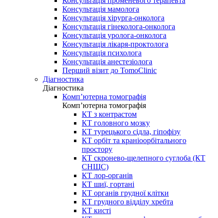
Консультація променевого терапевта
Консультація мамолога
Консультація хірурга-онколога
Консультація гінеколога-онколога
Консультація уролога-онколога
Консультація лікаря-проктолога
Консультація психолога
Консультація анестезіолога
Перший візит до TomoClinic
Діагностика
Діагностика
Комп’ютерна томографія
Комп’ютерна томографія
КТ з контрастом
КТ головного мозку
КТ турецького сідла, гіпофізу
КТ орбіт та краніоорбітального
простору
КТ скронево-щелепного суглоба (КТ
СНЩС)
КТ лор-органів
КТ шиї, гортані
КТ органів грудної клітки
КТ грудного відділу хребта
КТ кисті