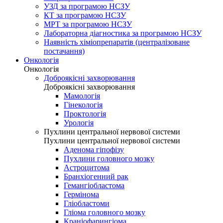
УЗД за програмою НСЗУ
КТ за програмою НСЗУ
МРТ за програмою НСЗУ
Лабораторна діагностика за програмою НСЗУ
Наявність хіміопрепаратів (централізоване
постачання)
Онкологія
Онкологія
Доброякісні захворювання
Доброякісні захворювання
Мамологія
Гінекологія
Проктологія
Урологія
Пухлини центральної нервової системи
Пухлини центральної нервової системи
Аденома гіпофізу
Пухлини головного мозку
Астроцитома
Бранхіогенний рак
Гемангіобластома
Гермінома
Гліобластоми
Гліома головного мозку
Краніофарингіома