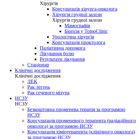
Хірургія
Консультація хірурга-онколога
Хірургія грудної залози
Хірургія грудної залози
Мамографія
Біопсія у TomoClinic
Урологічна хірургія
Консультація проктолога
Паліативна допомога
Лікування болю
Результати лікування
Стаціонар
Клінічні дослідження
Клінічні дослідження
ЛЕК
Рак легень
Рак сечевого міхура
НСЗУ
НСЗУ
Безкоштовна променева терапія за програмою
НСЗУ
Консультація променевого терапевта (радіаційного
онколога) за програмою НСЗУ
Консультація хіміотерапевта (клінічного онколога)
за програмою НСЗУ