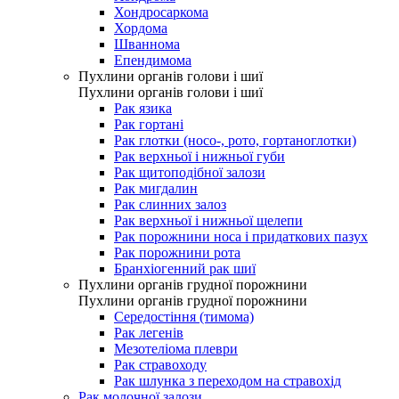
Хондросаркома
Хордома
Шваннома
Епендимома
Пухлини органів голови і шиї
Пухлини органів голови і шиї
Рак язика
Рак гортані
Рак глотки (носо-, рото, гортаноглотки)
Рак верхньої і нижньої губи
Рак щитоподібної залози
Рак мигдалин
Рак слинних залоз
Рак верхньої і нижньої щелепи
Рак порожнини носа і придаткових пазух
Рак порожнини рота
Бранхіогенний рак шиї
Пухлини органів грудної порожнини
Пухлини органів грудної порожнини
Середостіння (тимома)
Рак легенів
Мезотеліома плеври
Рак стравоходу
Рак шлунка з переходом на стравохід
Рак молочної залози