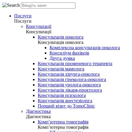
Послуги
Послуги
Консультації
Консультації
Консультація онколога
Консультація онколога
Комплексна консультація онколога
Консиліум фахівців
Друга думка
Консультація променевого терапевта
Консультація мамолога
Консультація хірурга-онколога
Консультація гінеколога-онколога
Консультація уролога-онколога
Консультація лікаря-проктолога
Консультація психолога
Консультація анестезіолога
Перший візит до TomoClinic
Діагностика
Діагностика
Комп’ютерна томографія
Комп’ютерна томографія