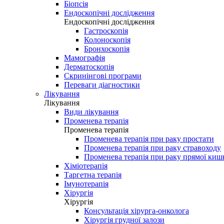
Біопсія
Ендоскопічні дослідження
Ендоскопічні дослідження
Гастроскопія
Колоноскопія
Бронхоскопія
Мамографія
Дерматоскопія
Скринінгові програми
Переваги діагностики
Лікування
Лікування
Види лікування
Променева терапія
Променева терапія
Променева терапія при раку простати
Променева терапія при раку стравоходу
Променева терапія при раку прямої киш
Хіміотерапія
Таргетна терапія
Імунотерапія
Хірургія
Хірургія
Консультація хірурга-онколога
Хірургія грудної залози