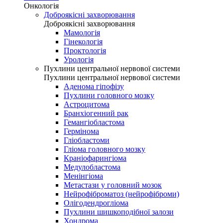
Онкологія
Доброякісні захворювання
Доброякісні захворювання
Мамологія
Гінекологія
Проктологія
Урологія
Пухлини центральної нервової системи
Пухлини центральної нервової системи
Аденома гіпофізу
Пухлини головного мозку
Астроцитома
Бранхіогенний рак
Гемангіобластома
Гермінома
Гліобластоми
Гліома головного мозку
Краніофарингіома
Медулобластома
Менінгіома
Метастази у головний мозок
Нейрофіброматоз (нейрофіброми)
Олігодендрогліома
Пухлини шишкоподібної залози
Хондрома