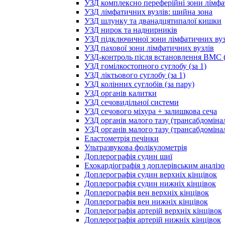
УЗД комплексно переферійні зони лімфа
УЗД лімфатичних вузлів: шийна зона
УЗД шлунку та дванадцятипалої кишки
УЗД нирок та наднирників
УЗД підключичної зони лімфатичних вуз
УЗД пахової зони лімфатичних вузлів
УЗД-контроль після встановлення ВМС (
УЗД гомілкостопного суглобу (за 1)
УЗД ліктьового суглобу (за 1)
УЗД колінних суглобів (за пару)
УЗД органів калитки
УЗД сечовидільної системи
УЗД сечового міхура + залишкова сеча
УЗД органів малого тазу (трансабдоміна
УЗД органів малого тазу (трансабдоміна
Еластометрія печінки
Ультразвукова фолікулометрія
Доплерографія судин шиї
Ехокардіографія з доплерівським аналіз
Доплерографія судин верхніх кінцівок
Доплерографія судин нижніх кінцівок
Доплерографія вен верхніх кінцівок
Доплерографія вен нижніх кінцівок
Доплерографія артерій верхніх кінцівок
Доплерографія артерій нижніх кінцівок