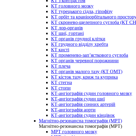
КТ з контрастом
КТ головного мозку
КТ турецького сідла, гіпофізу
КТ орбіт та краніоорбітального простор
КТ скронево-щелепного суглоба (КТ 
КТ лор-органів
КТ шиї, гортані
КТ органів грудної клітки
КТ грудного відділу хребта
КТ кисті
КТ променево-зап’ясткового суглоба
КТ органів черевної порожнини
КТ плеча
КТ органів малого тазу (КТ ОМТ)
КТ кісток тазу, криж та куприка
КТ стегна
КТ стопи
КТ-ангіографія судин головного мозку
КТ-ангіографія судин шиї
КТ-ангіографія сонних артерій
КТ-ангіографія аорти
КТ-ангіографія судин кінцівок
Магнітно-резонансна томографія (МРТ)
Магнітно-резонансна томографія (МРТ)
МРТ головного мозку