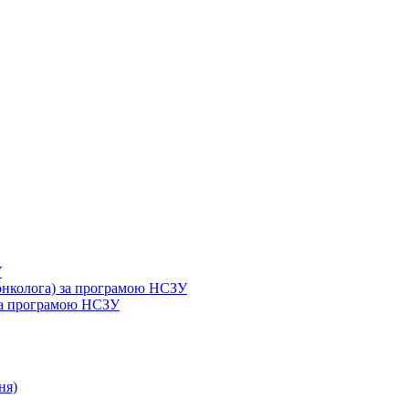
У
 онколога) за програмою НСЗУ
 за програмою НСЗУ
ня)