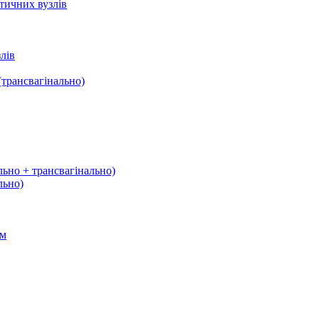
тичних вузлів
лів
трансвагінально)
льно + трансвагінально)
льно)
ом