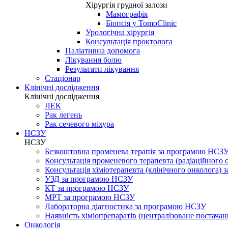
Хірургія грудної залози
Мамографія
Біопсія у TomoClinic
Урологічна хірургія
Консультація проктолога
Паліативна допомога
Лікування болю
Результати лікування
Стаціонар
Клінічні дослідження
Клінічні дослідження
ЛЕК
Рак легень
Рак сечевого міхура
НСЗУ
НСЗУ
Безкоштовна променева терапія за програмою НСЗ
Консультація променевого терапевта (радіаційного
Консультація хіміотерапевта (клінічного онколога)
УЗД за програмою НСЗУ
КТ за програмою НСЗУ
МРТ за програмою НСЗУ
Лабораторна діагностика за програмою НСЗУ
Наявність хіміопрепаратів (централізоване постачан
Онкологія