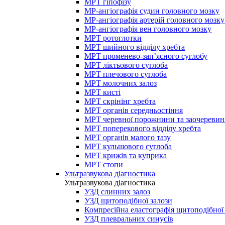
МРТ гіпофізу
МР-ангіографія судин головного мозку
МР-ангіографія артерій головного мозку
МР-ангіографія вен головного мозку
МРТ ротоглотки
МРТ шийного відділу хребта
МРТ променево-зап’ясного суглобу
МРТ ліктьового суглоба
МРТ плечового суглоба
МРТ молочних залоз
МРТ кисті
МРТ скрінінг хребта
МРТ органів середньостіння
МРТ черевної порожнини та заочеревин
МРТ поперекового відділу хребта
МРТ органів малого тазу
МРТ кульшового суглоба
МРТ крижів та куприка
МРТ стопи
Ультразвукова діагностика
Ультразвукова діагностика
УЗД слинних залоз
УЗД щитоподібної залози
Компресійна еластографія щитоподібної
УЗД плевральних синусів