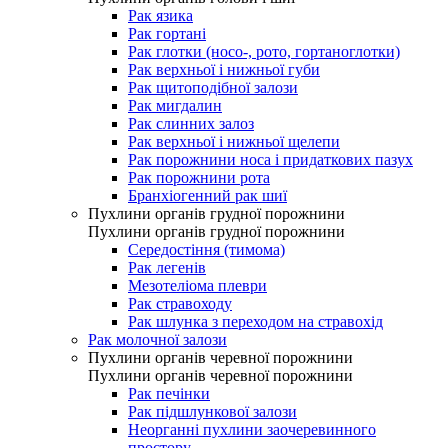
Рак язика
Рак гортані
Рак глотки (носо-, рото, гортаноглотки)
Рак верхньої і нижньої губи
Рак щитоподібної залози
Рак мигдалин
Рак слинних залоз
Рак верхньої і нижньої щелепи
Рак порожнини носа і придаткових пазух
Рак порожнини рота
Бранхіогенний рак шиї
Пухлини органів грудної порожнини
Пухлини органів грудної порожнини
Середостіння (тимома)
Рак легенів
Мезотеліома плеври
Рак стравоходу
Рак шлунка з переходом на стравохід
Рак молочної залози
Пухлини органів черевної порожнини
Пухлини органів черевної порожнини
Рак печінки
Рак підшлункової залози
Неорганні пухлини заочеревинного
простору