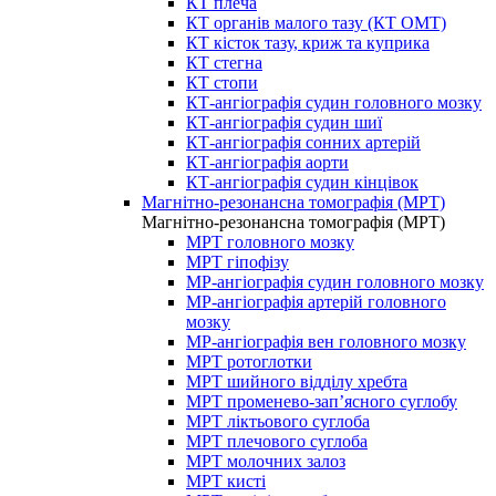
КТ плеча
КТ органів малого тазу (КТ ОМТ)
КТ кісток тазу, криж та куприка
КТ стегна
КТ стопи
КТ-ангіографія судин головного мозку
КТ-ангіографія судин шиї
КТ-ангіографія сонних артерій
КТ-ангіографія аорти
КТ-ангіографія судин кінцівок
Магнітно-резонансна томографія (МРТ)
Магнітно-резонансна томографія (МРТ)
МРТ головного мозку
МРТ гіпофізу
МР-ангіографія судин головного мозку
МР-ангіографія артерій головного
мозку
МР-ангіографія вен головного мозку
МРТ ротоглотки
МРТ шийного відділу хребта
МРТ променево-зап’ясного суглобу
МРТ ліктьового суглоба
МРТ плечового суглоба
МРТ молочних залоз
МРТ кисті