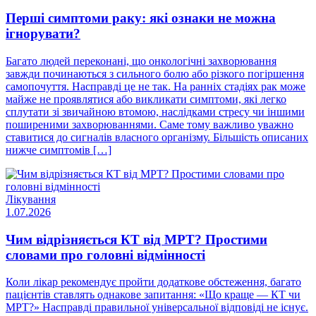
Перші симптоми раку: які ознаки не можна
ігнорувати?
Багато людей переконані, що онкологічні захворювання
завжди починаються з сильного болю або різкого погіршення
самопочуття. Насправді це не так. На ранніх стадіях рак може
майже не проявлятися або викликати симптоми, які легко
сплутати зі звичайною втомою, наслідками стресу чи іншими
поширеними захворюваннями. Саме тому важливо уважно
ставитися до сигналів власного організму. Більшість описаних
нижче симптомів […]
Лікування
1.07.2026
Чим відрізняється КТ від МРТ? Простими
словами про головні відмінності
Коли лікар рекомендує пройти додаткове обстеження, багато
пацієнтів ставлять однакове запитання: «Що краще — КТ чи
МРТ?» Насправді правильної універсальної відповіді не існує.