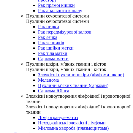
Рак прямої кишки
Рак анального каналу
Пухлини сечостатевої системи
Пухлини сечостатевої системи
Рак нирки
Рак передміхурової залози
Рак яєчка
Рак яєчників
Рак шийки матки
Рак тіла матки
Саркома матки
Пухлини шкіри, м’яких тканин і кісток
Пухлини шкіри, м’яких тканин і кісток
Злоякісні пухлини шкіри (лімфоми шкіри)
Меланома
Пухлини м’яких тканин (саркоми)
Саркома Юінга
Злоякісні новоутворення лімфоїдної і кровотворної
тканин
Злоякісні новоутворення лімфоїдної і кровотворної
тканин
Лімфогранулематоз
Неходжкінські злоякісні лімфоми
Мієломна хвороба (плазмоцитома)