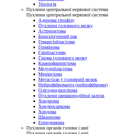
Урологія
Пухлини центральної нервової системи
Пухлини центральної нервової системи
Аденома гіпофізу
Пухлини головного мозку
Астроцитома
Бранхіогенний рак
Гемангіобластома
Гермінома
Гліобластоми
Гліома головного мозку
Краніофарингіома
Медулобластома
Менінгіома
Метастази у головний мозок
Нейрофіброматоз (нейрофіброми)
Олігодендрогліома
Пухлини шишкоподібної залози
Хондрома
Хондросаркома
Хордома
Шваннома
Епендимома
Пухлини органів голови і шиї
Пухлини органів голови і шиї