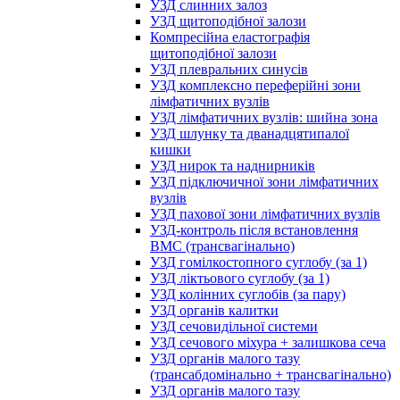
УЗД слинних залоз
УЗД щитоподібної залози
Компресійна еластографія
щитоподібної залози
УЗД плевральних синусів
УЗД комплексно переферійні зони
лімфатичних вузлів
УЗД лімфатичних вузлів: шийна зона
УЗД шлунку та дванадцятипалої
кишки
УЗД нирок та наднирників
УЗД підключичної зони лімфатичних
вузлів
УЗД пахової зони лімфатичних вузлів
УЗД-контроль після встановлення
ВМС (трансвагінально)
УЗД гомілкостопного суглобу (за 1)
УЗД ліктьового суглобу (за 1)
УЗД колінних суглобів (за пару)
УЗД органів калитки
УЗД сечовидільної системи
УЗД сечового міхура + залишкова сеча
УЗД органів малого тазу
(трансабдомінально + трансвагінально)
УЗД органів малого тазу