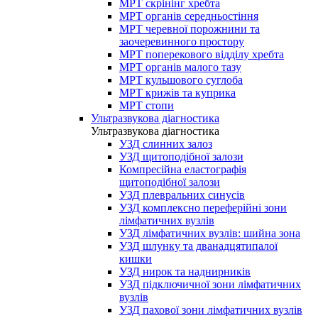
МРТ скрінінг хребта
МРТ органів середньостіння
МРТ черевної порожнини та
заочеревинного простору
МРТ поперекового відділу хребта
МРТ органів малого тазу
МРТ кульшового суглоба
МРТ крижів та куприка
МРТ стопи
Ультразвукова діагностика
Ультразвукова діагностика
УЗД слинних залоз
УЗД щитоподібної залози
Компресійна еластографія
щитоподібної залози
УЗД плевральних синусів
УЗД комплексно переферійні зони
лімфатичних вузлів
УЗД лімфатичних вузлів: шийна зона
УЗД шлунку та дванадцятипалої
кишки
УЗД нирок та наднирників
УЗД підключичної зони лімфатичних
вузлів
УЗД пахової зони лімфатичних вузлів