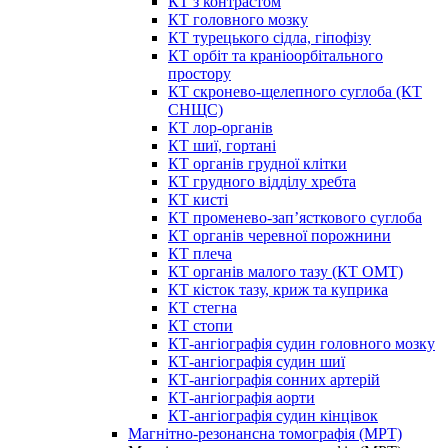
КТ з контрастом
КТ головного мозку
КТ турецького сідла, гіпофізу
КТ орбіт та краніоорбітального
простору
КТ скронево-щелепного суглоба (КТ
СНЩС)
КТ лор-органів
КТ шиї, гортані
КТ органів грудної клітки
КТ грудного відділу хребта
КТ кисті
КТ променево-зап’ясткового суглоба
КТ органів черевної порожнини
КТ плеча
КТ органів малого тазу (КТ ОМТ)
КТ кісток тазу, криж та куприка
КТ стегна
КТ стопи
КТ-ангіографія судин головного мозку
КТ-ангіографія судин шиї
КТ-ангіографія сонних артерій
КТ-ангіографія аорти
КТ-ангіографія судин кінцівок
Магнітно-резонансна томографія (МРТ)