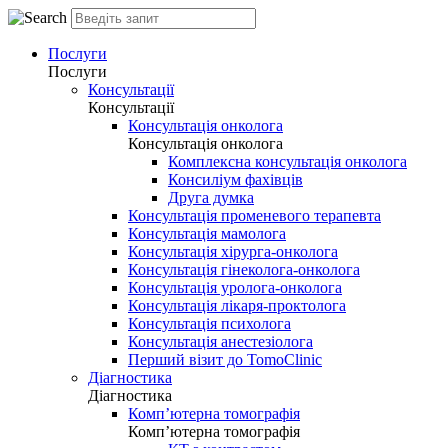
Послуги
Послуги
Консультації
Консультації
Консультація онколога
Консультація онколога
Комплексна консультація онколога
Консиліум фахівців
Друга думка
Консультація променевого терапевта
Консультація мамолога
Консультація хірурга-онколога
Консультація гінеколога-онколога
Консультація уролога-онколога
Консультація лікаря-проктолога
Консультація психолога
Консультація анестезіолога
Перший візит до TomoClinic
Діагностика
Діагностика
Комп’ютерна томографія
Комп’ютерна томографія