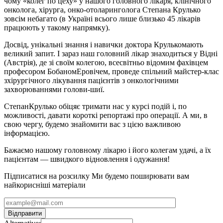
чому «колег по цеху» у нашого головного лікаря, клінічного
онколога, хірурга, онко-отоларинголога Степана Крулько
зовсім небагато (в Україні всього лише близько 45 лікарів
працюють у такому напрямку).
Досвід, унікальні знання і навички доктора Крулькомають
великий запит. І зараз наш головний лікар знаходиться у Відні
(Австрія), де зі своїм колегою, всесвітньо відомим фахівцем
професором БобаномЕровічем, проведе спільний майстер-клас
зхірургічного лікування пацієнтів з онкологічними
захворюваннями голови-шиї.
СтепанКрулько обіцяє тримати нас у курсі подій і, по
можливості, давати короткі репортажі про операції. А ми, в
свою чергу, будемо знайомити вас з цією важливою
інформацією.
Бажаємо нашому головному лікарю і його колегам удачі, а їх
пацієнтам — швидкого відновлення і одужання!
Підписатися на розсилку
Ми будемо поширювати вам
найкорисніші матеріали