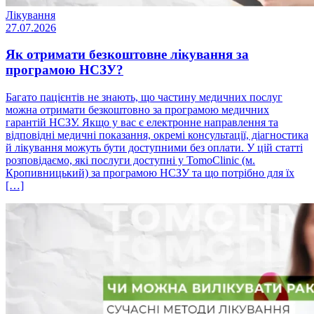
Лікування
27.07.2026
Як отримати безкоштовне лікування за
програмою НСЗУ?
Багато пацієнтів не знають, що частину медичних послуг
можна отримати безкоштовно за програмою медичних
гарантій НСЗУ. Якщо у вас є електронне направлення та
відповідні медичні показання, окремі консультації, діагностика
й лікування можуть бути доступними без оплати. У цій статті
розповідаємо, які послуги доступні у TomoClinic (м.
Кропивницький) за програмою НСЗУ та що потрібно для їх
[…]