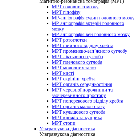
Магнітно-резонансна томографія (МРТ)
МРТ головного мозку
МРТ гіпофізу
МР-ангіографія судин головного мозку
МР-ангіографія артерій головного
мозку
МР-ангіографія вен головного мозку
МРТ ротоглотки
МРТ шийного відділу хребта
МРТ променево-зап’ясного суглобу
МРТ ліктьового суглоба
МРТ плечового суглоба
МРТ молочних залоз
МРТ кисті
МРТ скрінінг хребта
МРТ органів середньостіння
МРТ черевної порожнини та
заочеревинного простору
МРТ поперекового відділу хребта
МРТ органів малого тазу
МРТ кульшового суглоба
МРТ крижів та куприка
МРТ стопи
Ультразвукова діагностика
Ультразвукова діагностика