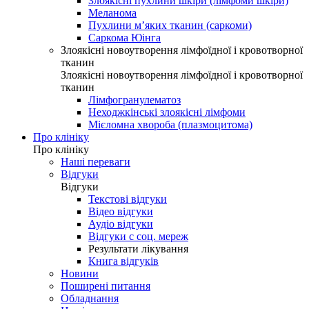
Злоякісні пухлини шкіри (лімфоми шкіри)
Меланома
Пухлини м’яких тканин (саркоми)
Саркома Юінга
Злоякісні новоутворення лімфоїдної і кровотворної
тканин
Злоякісні новоутворення лімфоїдної і кровотворної
тканин
Лімфогранулематоз
Неходжкінські злоякісні лімфоми
Мієломна хвороба (плазмоцитома)
Про клініку
Про клініку
Наші переваги
Відгуки
Відгуки
Текстові відгуки
Відео відгуки
Аудіо відгуки
Відгуки с соц. мереж
Результати лікування
Книга відгуків
Новини
Поширені питання
Обладнання