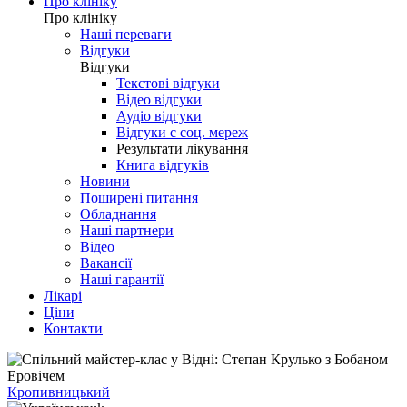
Про клініку
Про клініку
Наші переваги
Відгуки
Відгуки
Текстові відгуки
Відео відгуки
Аудіо відгуки
Відгуки с соц. мереж
Результати лікування
Книга відгуків
Новини
Поширені питання
Обладнання
Наші партнери
Відео
Вакансії
Наші гарантії
Лікарі
Ціни
Контакти
Кропивницький