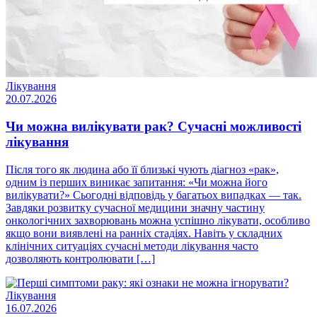
Лікування
20.07.2026
Чи можна вилікувати рак? Сучасні можливості
лікування
Після того як людина або її близькі чують діагноз «рак»,
одним із перших виникає запитання: «Чи можна його
вилікувати?» Сьогодні відповідь у багатьох випадках — так.
Завдяки розвитку сучасної медицини значну частину
онкологічних захворювань можна успішно лікувати, особливо
якщо вони виявлені на ранніх стадіях. Навіть у складних
клінічних ситуаціях сучасні методи лікування часто
дозволяють контролювати […]
Лікування
16.07.2026