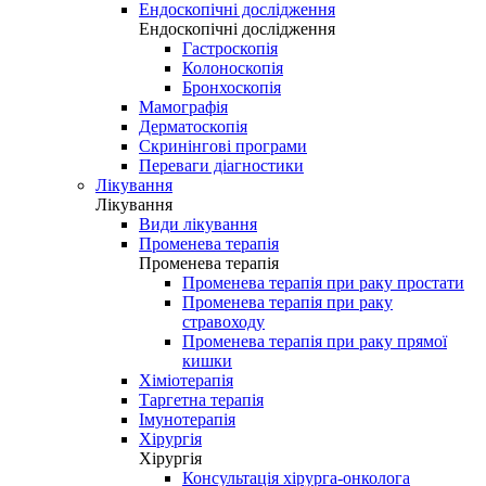
Ендоскопічні дослідження
Ендоскопічні дослідження
Гастроскопія
Колоноскопія
Бронхоскопія
Мамографія
Дерматоскопія
Скринінгові програми
Переваги діагностики
Лікування
Лікування
Види лікування
Променева терапія
Променева терапія
Променева терапія при раку простати
Променева терапія при раку
стравоходу
Променева терапія при раку прямої
кишки
Хіміотерапія
Таргетна терапія
Імунотерапія
Хірургія
Хірургія
Консультація хірурга-онколога