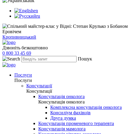
uk
en
ru
Кропивницький
Дзвоніть безкоштовно
0 800 33 45 69
Пошук
Послуги
Послуги
Консультації
Консультації
Консультація онколога
Консультація онколога
Комплексна консультація онколога
Консиліум фахівців
Друга думка
Консультація променевого терапевта
Консультація мамолога