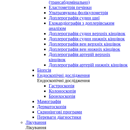
(трансабдомінально)
Еластометрія печінки
Ультразвукова фолікулометрія
Доплерографія судин шиї
Ехокардіографія з доплерівським
аналізом
Доплерографія судин верхніх кінцівок
Доплерографія судин нижніх кінцівок
Доплерографія вен верхніх кінцівок
Доплерографія вен нижніх кінцівок
Доплерографія артерій верхніх
кінцівок
Доплерографія артерій нижніх кінцівок
Біопсія
Ендоскопічні дослідження
Ендоскопічні дослідження
Гастроскопія
Колоноскопія
Бронхоскопія
Мамографія
Дерматоскопія
Скринінгові програми
Переваги діагностики
Лікування
Лікування