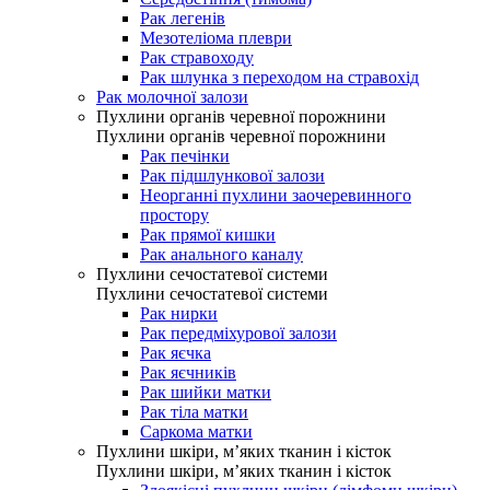
Рак легенів
Мезотеліома плеври
Рак стравоходу
Рак шлунка з переходом на стравохід
Рак молочної залози
Пухлини органів черевної порожнини
Пухлини органів черевної порожнини
Рак печінки
Рак підшлункової залози
Неорганні пухлини заочеревинного
простору
Рак прямої кишки
Рак анального каналу
Пухлини сечостатевої системи
Пухлини сечостатевої системи
Рак нирки
Рак передміхурової залози
Рак яєчка
Рак яєчників
Рак шийки матки
Рак тіла матки
Саркома матки
Пухлини шкіри, м’яких тканин і кісток
Пухлини шкіри, м’яких тканин і кісток