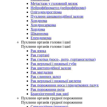
Метастази у головний мозок
Нейрофіброматоз (нейрофіброми)
Олігодендрогліома
Пухлини шишкоподібної залози
Хондрома
Хондросаркома
Хордома
Шваннома
Епендимома
Пухлини органів голови і шиї
Пухлини органів голови і шиї
Рак язика
Рак гортані
Рак глотки (носо-, рото, гортаноглотки)
Рак верхньої і нижньої губи
Рак щитоподібної залози
Рак мигдалин
Рак слинних залоз
Рак верхньої і нижньої щелепи
Рак порожнини носа і придаткових пазух
Рак порожнини рота
Бранхіогенний рак шиї
Пухлини органів грудної порожнини
Пухлини органів грудної порожнини
Середостіння (тимома)