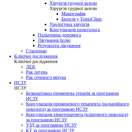
Хірургія грудної залози
Хірургія грудної залози
Мамографія
Біопсія у TomoClinic
Урологічна хірургія
Консультація проктолога
Паліативна допомога
Лікування болю
Результати лікування
Стаціонар
Клінічні дослідження
Клінічні дослідження
ЛЕК
Рак легень
Рак сечевого міхура
НСЗУ
НСЗУ
Безкоштовна променева терапія за програмою
НСЗУ
Консультація променевого терапевта (радіаційного
онколога) за програмою НСЗУ
Консультація хіміотерапевта (клінічного онколога)
за програмою НСЗУ
УЗД за програмою НСЗУ
КТ за програмою НСЗУ