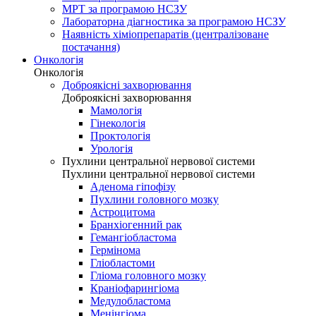
МРТ за програмою НСЗУ
Лабораторна діагностика за програмою НСЗУ
Наявність хіміопрепаратів (централізоване
постачання)
Онкологія
Онкологія
Доброякісні захворювання
Доброякісні захворювання
Мамологія
Гінекологія
Проктологія
Урологія
Пухлини центральної нервової системи
Пухлини центральної нервової системи
Аденома гіпофізу
Пухлини головного мозку
Астроцитома
Бранхіогенний рак
Гемангіобластома
Гермінома
Гліобластоми
Гліома головного мозку
Краніофарингіома
Медулобластома
Менінгіома