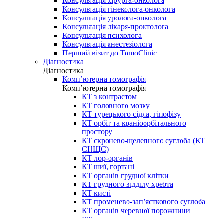
Консультація хірурга-онколога
Консультація гінеколога-онколога
Консультація уролога-онколога
Консультація лікаря-проктолога
Консультація психолога
Консультація анестезіолога
Перший візит до TomoClinic
Діагностика
Діагностика
Комп’ютерна томографія
Комп’ютерна томографія
КТ з контрастом
КТ головного мозку
КТ турецького сідла, гіпофізу
КТ орбіт та краніоорбітального
простору
КТ скронево-щелепного суглоба (КТ
СНЩС)
КТ лор-органів
КТ шиї, гортані
КТ органів грудної клітки
КТ грудного відділу хребта
КТ кисті
КТ променево-зап’ясткового суглоба
КТ органів черевної порожнини