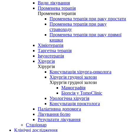
Види лікування
Променева терапія
Променева терапія
Променева терапія при раку простати
Променева терапія при раку
стравоходу
Променева терапія при раку прямої
кишки
Хіміотерапія
Таргетна терапія
Імунотерапія
Хірургія
Хірургія
Консультація хірурга-онколога
Хірургія грудної залози
Хірургія грудної залози
Мамографія
Біопсія у TomoClinic
Урологічна хірургія
Консультація проктолога
Паліативна допомога
Лікування болю
Результати лікування
Стаціонар
Клінічні дослідження