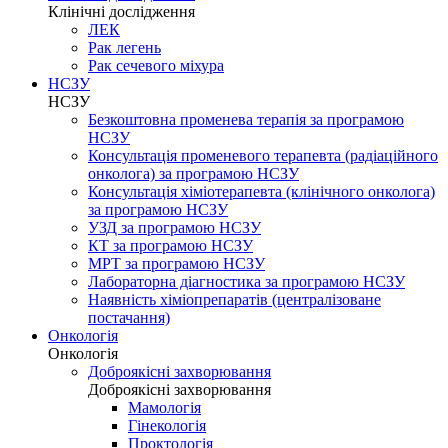
Клінічні дослідження
ЛЕК
Рак легень
Рак сечевого міхура
НСЗУ
НСЗУ
Безкоштовна променева терапія за програмою
НСЗУ
Консультація променевого терапевта (радіаційного
онколога) за програмою НСЗУ
Консультація хіміотерапевта (клінічного онколога)
за програмою НСЗУ
УЗД за програмою НСЗУ
КТ за програмою НСЗУ
МРТ за програмою НСЗУ
Лабораторна діагностика за програмою НСЗУ
Наявність хіміопрепаратів (централізоване
постачання)
Онкологія
Онкологія
Доброякісні захворювання
Доброякісні захворювання
Мамологія
Гінекологія
Проктологія