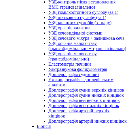
УЗД-контроль після встановлення
ВМС (трансвагінально)
УЗД гомілкостопного суглобу (за 1)
УЗД ліктьового суглобу (за 1)
УЗД колінних суглобів (за пару)
УЗД органів калитки
УЗД сечовидільної системи
УЗД сечового міхура + залишкова сеча
УЗД органів малого тазу
(трансабдомінально + трансвагінально)
УЗД органів малого тазу
(трансабдомінально)
Еластометрія печінки
Ультразвукова фолікулометрія
Доплерографія судин шиї
Ехокардіографія з доплерівським
аналізом
Доплерографія судин верхніх кінцівок
Доплерографія судин нижніх кінцівок
Доплерографія вен верхніх кінцівок
Доплерографія вен нижніх кінцівок
Доплерографія артерій верхніх
кінцівок
Доплерографія артерій нижніх кінцівок
Біопсія